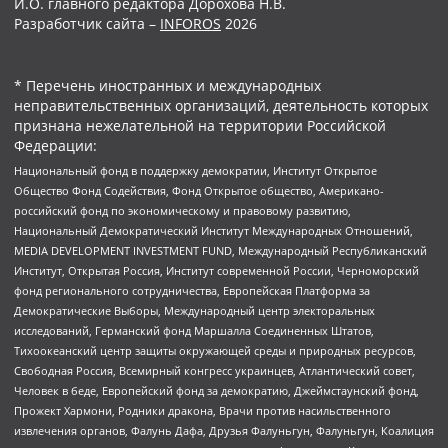
И.О. главного редактора Дорохова Н.В.
Разработчик сайта –
INFOROS
2026
* Перечень иностранных и международных
неправительственных организаций, деятельность которых
признана нежелательной на территории Российской
Федерации:
Национальный фонд в поддержку демократии, Институт Открытое
Общество Фонд Содействия, Фонд Открытое общество, Американо-
российский фонд по экономическому и правовому развитию,
Национальный Демократический Институт Международных Отношений,
MEDIA DEVELOPMENT INVESTMENT FUND, Международный Республиканский
Институт, Открытая Россия, Институт современной России, Черноморский
фонд регионального сотрудничества, Европейская Платформа за
Демократические Выборы, Международный центр электоральных
исследований, Германский фонд Маршалла Соединенных Штатов,
Тихоокеанский центр защиты окружающей среды и природных ресурсов,
Свободная Россия, Всемирный конгресс украинцев, Атлантический совет,
Человек в беде, Европейский фонд за демократию, Джеймстаунский фонд,
Прожект Хармони, Родники дракона, Врачи против насильственного
извлечения органов, Фалунь Дафа, Друзья Фалуньгун, Фалуньгун, Коалиция