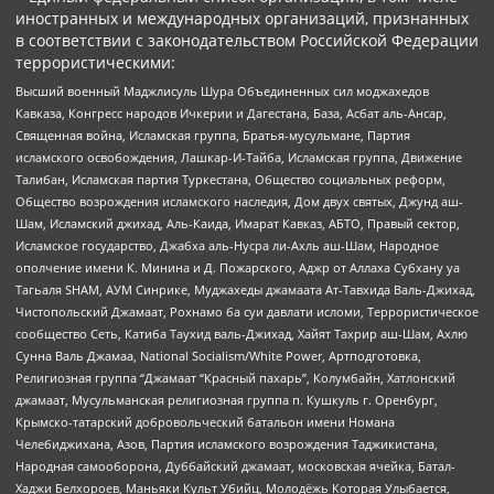
иностранных и международных организаций, признанных
в соответствии с законодательством Российской Федерации
террористическими:
Высший военный Маджлисуль Шура Объединенных сил моджахедов
Кавказа, Конгресс народов Ичкерии и Дагестана, База, Асбат аль-Ансар,
Священная война, Исламская группа, Братья-мусульмане, Партия
исламского освобождения, Лашкар-И-Тайба, Исламская группа, Движение
Талибан, Исламская партия Туркестана, Общество социальных реформ,
Общество возрождения исламского наследия, Дом двух святых, Джунд аш-
Шам, Исламский джихад, Аль-Каида, Имарат Кавказ, АБТО, Правый сектор,
Исламское государство, Джабха аль-Нусра ли-Ахль аш-Шам, Народное
ополчение имени К. Минина и Д. Пожарского, Аджр от Аллаха Субхану уа
Тагьаля SHAM, АУМ Синрике, Муджахеды джамаата Ат-Тавхида Валь-Джихад,
Чистопольский Джамаат, Рохнамо ба суи давлати исломи, Террористическое
сообщество Сеть, Катиба Таухид валь-Джихад, Хайят Тахрир аш-Шам, Ахлю
Сунна Валь Джамаа, National Socialism/White Power, Артподготовка,
Религиозная группа “Джамаат “Красный пахарь”, Колумбайн, Хатлонский
джамаат, Мусульманская религиозная группа п. Кушкуль г. Оренбург,
Крымско-татарский добровольческий батальон имени Номана
Челебиджихана, Азов, Партия исламского возрождения Таджикистана,
Народная самооборона, Дуббайский джамаат, московская ячейка, Батал-
Хаджи Белхороев, Маньяки Культ Убийц, Молодёжь Которая Улыбается,