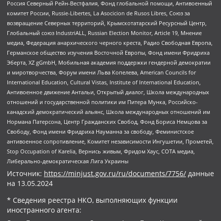
Россия Северный Рейн-Вестфалия, Фонд глобальной помощи, Антивоенный
комитет России, Russie-Libertes, La Asocicion de Rusos Libres, Союз за
возвращение Северных территорий, Крымскотатарский Ресурсный Центр,
Глобальный союз IndustriALL, Russian Election Monitor, Article 19, Мнение
медиа, Федерация анархического черного креста, Радио Свободная Европа,
Германское общество изучения Восточной Европы, Фонд имени Фридриха
Эберта, XZ gGmbH, Мобильная академия поддержки гендерной демократии
и миротворчества, Форум имени Льва Копелева, American Councils for
International Education, Cultural Vistas, Institute of International Education,
Антивоенное движение Антальи, Открытый диалог, Школа международных
отношений и государственной политики им Питера Мунка, Российско-
канадский демократический альянс, Школа международных отношений им
Нормана Патерсона, Центр Гражданских Свобод, Фонд Бориса Немцова за
Свободу, Фонд имени Фридриха Науманна за свободу, Феминистское
антивоенное сопротивление, Комитет независимости Ингушетии, Прометей,
Stop Occupation of Karelia, Вернись живым, Фридом Хаус, СОТА медиа,
Либерально-демократическая Лига Украины
Источник:
https://minjust.gov.ru/ru/documents/7756/
данные
на
13.05.2024
* Сведения реестра НКО, выполняющих функции
иностранного агента: