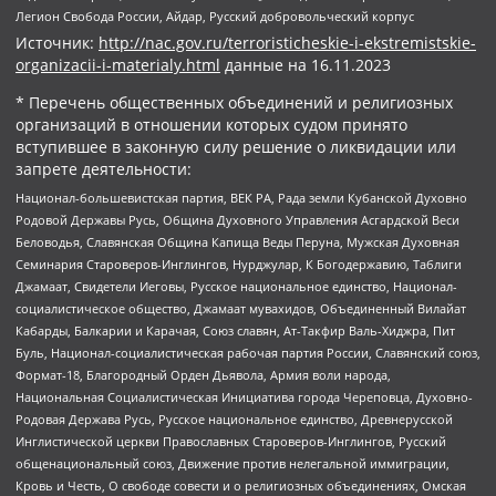
Легион Свобода России, Айдар, Русский добровольческий корпус
Источник:
http://nac.gov.ru/terroristicheskie-i-ekstremistskie-
organizacii-i-materialy.html
данные на
16.11.2023
* Перечень общественных объединений и религиозных
организаций в отношении которых судом принято
вступившее в законную силу решение о ликвидации или
запрете деятельности:
Национал-большевистская партия, ВЕК РА, Рада земли Кубанской Духовно
Родовой Державы Русь, Община Духовного Управления Асгардской Веси
Беловодья, Славянская Община Капища Веды Перуна, Мужская Духовная
Семинария Староверов-Инглингов, Нурджулар, К Богодержавию, Таблиги
Джамаат, Свидетели Иеговы, Русское национальное единство, Национал-
социалистическое общество, Джамаат мувахидов, Объединенный Вилайат
Кабарды, Балкарии и Карачая, Союз славян, Ат-Такфир Валь-Хиджра, Пит
Буль, Национал-социалистическая рабочая партия России, Славянский союз,
Формат-18, Благородный Орден Дьявола, Армия воли народа,
Национальная Социалистическая Инициатива города Череповца, Духовно-
Родовая Держава Русь, Русское национальное единство, Древнерусской
Инглистической церкви Православных Староверов-Инглингов, Русский
общенациональный союз, Движение против нелегальной иммиграции,
Кровь и Честь, О свободе совести и о религиозных объединениях, Омская