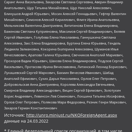
Саранг Анна Васильевна, Захарова Светлана Сергеевна, Аверин Владимир
Анатольевич, Щур Татьяна Михайловна, Щур Николай Алексеевич,
Блинушов Андрей Юрьевич, Мосин Алексей Геннадьевич, Гефтер Валентин
Михайлович, Симонов Алексей Кириллович, Флиге Ирина Анатольевна,
Мельникова Валентина Дмитриевна, Вититинова Елена Владимировна,
Баженова Светлана Куприяновна, Максимов Сергей Владимирович, Беляев
Сергей Иванович, Голубева Елена Николаевна, Ганнушкина Светлана
Алексеевна, Закс Елена Владимировна, Буртина Елена Юрьевна, Гендель
Людмила Залмановна, Кокорина Екатерина Алексеевна, Шуманов Илья
Вячеславович, Арапова Галина Юрьевна, Свечников Анатолий Мариевич,
Прохоров Вадим Юрьевич, Шахова Елена Владимировна, Подузов Сергей
Васильевич, Протасова Ирина Вячеславовна, Литинский Леонид Борисович,
Лукашевский Сергей Маркович, Бахмин Вячеслав Иванович, Шабад
Анатолий Ефимович, Сухих Дарья Николаевна, Орлов Олег Петрович,
Добровольская Анна Дмитриевна, Королева Александра Евгеньевна,
Смирнов Владимир Александрович, Вицин Сергей Ефимович, Золотухин
Борис Андреевич, Левинсон Лев Семенович, Локшина Татьяна Иосифовна,
Орлов Олег Петрович, Полякова Мара Федоровна, Резник Генри Маркович,
Захаров Герман Константинович
Источник:
http://unro.minjust.ru/NKOForeignAgent.aspx
данные на
24.03.2022
* Единый федеральный список организаций, в том числе