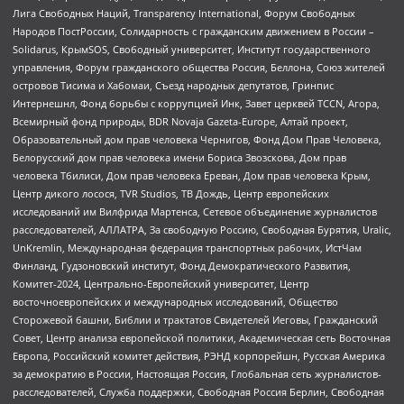
Лига Свободных Наций, Transparеncy International, Форум Свободных
Народов ПостРоссии, Солидарность с гражданским движением в России –
Solidarus, КрымSOS, Свободный университет, Институт государственного
управления, Форум гражданского общества Россия, Беллона, Союз жителей
островов Тисима и Хабомаи, Съезд народных депутатов, Гринпис
Интернешнл, Фонд борьбы с коррупцией Инк, Завет церквей TCCN, Агора,
Всемирный фонд природы, BDR Novaja Gazeta-Europe, Алтай проект,
Образовательный дом прав человека Чернигов, Фонд Дом Прав Человека,
Белорусский дом прав человека имени Бориса Звозскова, Дом прав
человека Тбилиси, Дом прав человека Ереван, Дом прав человека Крым,
Центр дикого лосося, TVR Studios, ТВ Дождь, Центр европейских
исследований им Вилфрида Мартенса, Сетевое объединение журналистов
расследователей, АЛЛАТРА, За свободную Россию, Свободная Бурятия, Uralic,
UnKremlin, Международная федерация транспортных рабочих, ИстЧам
Финланд, Гудзоновский институт, Фонд Демократического Развития,
Комитет-2024, Центрально-Европейский университет, Центр
восточноевропейских и международных исследований, Общество
Сторожевой башни, Библии и трактатов Свидетелей Иеговы, Гражданский
Совет, Центр анализа европейской политики, Академическая сеть Восточная
Европа, Российский комитет действия, РЭНД корпорейшн, Русская Америка
за демократию в России, Настоящая Россия, Глобальная сеть журналистов-
расследователей, Служба поддержки, Свободная Россия Берлин, Свободная