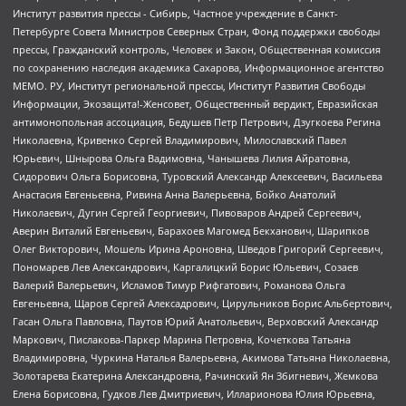
Институт развития прессы - Сибирь, Частное учреждение в Санкт-
Петербурге Совета Министров Северных Стран, Фонд поддержки свободы
прессы, Гражданский контроль, Человек и Закон, Общественная комиссия
по сохранению наследия академика Сахарова, Информационное агентство
МЕМО. РУ, Институт региональной прессы, Институт Развития Свободы
Информации, Экозащита!-Женсовет, Общественный вердикт, Евразийская
антимонопольная ассоциация, Бедушев Петр Петрович, Дзугкоева Регина
Николаевна, Кривенко Сергей Владимирович, Милославский Павел
Юрьевич, Шнырова Ольга Вадимовна, Чанышева Лилия Айратовна,
Сидорович Ольга Борисовна, Туровский Александр Алексеевич, Васильева
Анастасия Евгеньевна, Ривина Анна Валерьевна, Бойко Анатолий
Николаевич, Дугин Сергей Георгиевич, Пивоваров Андрей Сергеевич,
Аверин Виталий Евгеньевич, Барахоев Магомед Бекханович, Шарипков
Олег Викторович, Мошель Ирина Ароновна, Шведов Григорий Сергеевич,
Пономарев Лев Александрович, Каргалицкий Борис Юльевич, Созаев
Валерий Валерьевич, Исламов Тимур Рифгатович, Романова Ольга
Евгеньевна, Щаров Сергей Алексадрович, Цирульников Борис Альбертович,
Гасан Ольга Павловна, Паутов Юрий Анатольевич, Верховский Александр
Маркович, Пислакова-Паркер Марина Петровна, Кочеткова Татьяна
Владимировна, Чуркина Наталья Валерьевна, Акимова Татьяна Николаевна,
Золотарева Екатерина Александровна, Рачинский Ян Збигневич, Жемкова
Елена Борисовна, Гудков Лев Дмитриевич, Илларионова Юлия Юрьевна,