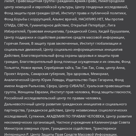
Лилит, Правозащитная группа Гражданин.Армия.Право, Нижегородский
центр немецкой и европейской культуры, Центр гендерных исследований,
Фонд защиты прав граждан Штаб, Институт права и публичной политики,
Фонд борьбы с коррупцией, Альянс врачей, НАСИЛИЮ.НЕТ, Мы против
СПИДа, СВЕЧА, Гуманитарное действие, Открытый Петербург, Лига
Избирателей, Правовая инициатива, Гражданский Союз, Хасдей Ерушалаим,
Центр поддержки и содействия развитию средств массовой информации,
Горячая Линия, В защиту прав заключенных, Институт глобализации и
социальных движений, Центр социально-информационных инициатив
Действие, Благотворительный фонд охраны здоровья и защиты прав
граждан, Благотворительный фонд помощи осужденным и их семьям, Фонд
Тольятти, Новое время, Серебряная тайга, Так-Так-Так, Сова, центр Анна,
Проект Апрель, Самарская губерния, Эра здоровья, Мемориал,
Аналитический Центр Юрия Левады, Издательство Парк Гагарина, Фонд
имени Андрея Рылькова, Сфера, Центр СИБАЛЬТ, Уральская правозащитная
группа, Женщины Евразии, Институт прав человека, Фонд защиты гласности,
Российский исследовательский центр по правам человека,
Дальневосточный центр развития гражданских инициатив и социального
партнерства, Гражданское действие, Центр независимых социологических
исследований, Сутяжник, АКАДЕМИЯ ПО ПРАВАМ ЧЕЛОВЕКА, Центр развития
некоммерческих организаций, Частное учреждение в Калининграде Совета
Министров северных стран, Гражданское содействие, Трансперенси
Интернешнл-Р, Центр Защиты Прав Средств Массовой Информации,