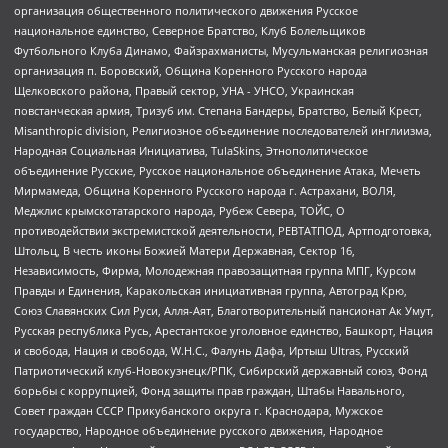
организация общественного политического движения Русское
национальное единство, Северное Братство, Клуб Болельщиков
Футбольного Клуба Динамо, Файзрахманисты, Мусульманская религиозная
организация п. Боровский, Община Коренного Русского народа
Щелковского района, Правый сектор, УНА - УНСО, Украинская
повстанческая армия, Тризуб им. Степана Бандеры, Братство, Белый Крест,
Misanthropic division, Религиозное объединение последователей инглиизма,
Народная Социальная Инициатива, TulaSkins, Этнополитическое
объединение Русские, Русское национальное объединение Атака, Мечеть
Мирмамеда, Община Коренного Русского народа г. Астрахани, ВОЛЯ,
Меджлис крымскотатарского народа, Рубеж Севера, ТОЙС, О
противодействии экстремистской деятельности, РЕВТАТПОД, Артподготовка,
Штольц, В честь иконы Божией Матери Державная, Сектор 16,
Независимость, Фирма, Молодежная правозащитная группа МПГ, Курсом
Правды и Единения, Каракольская инициативная группа, Автоград Крю,
Союз Славянских Сил Руси, Алля-Аят, Благотворительный пансионат Ак Умут,
Русская республика Русь, Арестантское уголовное единство, Башкорт, Нация
и свобода, Нация и свобода, W.H.С., Фалунь Дафа, Иртыш Ultras, Русский
Патриотический клуб-Новокузнецк/РПК, Сибирский державный союз, Фонд
борьбы с коррупцией, Фонд защиты прав граждан, Штабы Навального,
Совет граждан СССР Прикубанского округа г. Краснодара, Мужское
государство, Народное объединение русского движения, Народное