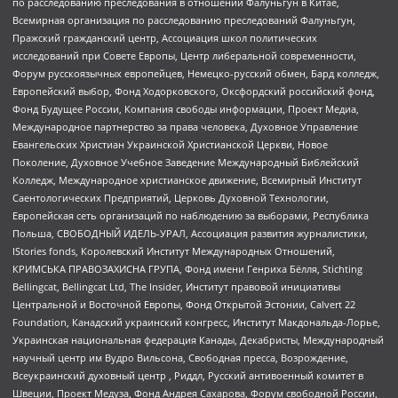
по расследованию преследования в отношении Фалуньгун в Китае,
Всемирная организация по расследованию преследований Фалуньгун,
Пражский гражданский центр, Ассоциация школ политических
исследований при Совете Европы, Центр либеральной современности,
Форум русскоязычных европейцев, Немецко-русский обмен, Бард колледж,
Европейский выбор, Фонд Ходорковского, Оксфордский российский фонд,
Фонд Будущее России, Компания свободы информации, Проект Медиа,
Международное партнерство за права человека, Духовное Управление
Евангельских Христиан Украинской Христианской Церкви, Новое
Поколение, Духовное Учебное Заведение Международный Библейский
Колледж, Международное христианское движение, Всемирный Институт
Саентологических Предприятий, Церковь Духовной Технологии,
Европейская сеть организаций по наблюдению за выборами, Республика
Польша, СВОБОДНЫЙ ИДЕЛЬ-УРАЛ, Ассоциация развития журналистики,
IStories fonds, Королевский Институт Международных Отношений,
КРИМСЬКА ПРАВОЗАХИСНА ГРУПА, Фонд имени Генриха Бёлля, Stichting
Bellingcat, Bellingcat Ltd, The Insider, Институт правовой инициативы
Центральной и Восточной Европы, Фонд Открытой Эстонии, Calvert 22
Foundation, Канадский украинский конгресс, Институт Макдональда-Лорье,
Украинская национальная федерация Канады, Декабристы, Международный
научный центр им Вудро Вильсона, Свободная пресса, Возрождение,
Всеукраинский духовный центр , Риддл, Русский антивоенный комитет в
Швеции, Проект Медуза, Фонд Андрея Сахарова, Форум свободной России,