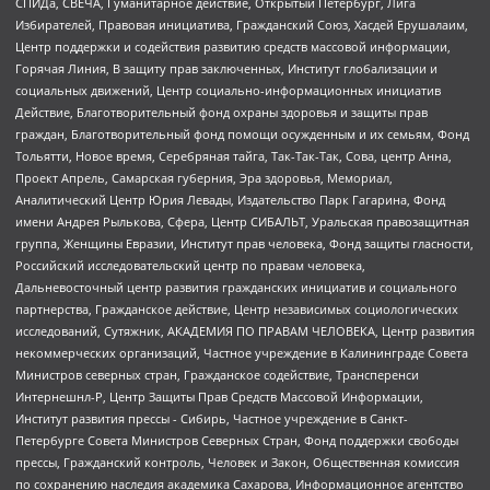
СПИДа, СВЕЧА, Гуманитарное действие, Открытый Петербург, Лига
Избирателей, Правовая инициатива, Гражданский Союз, Хасдей Ерушалаим,
Центр поддержки и содействия развитию средств массовой информации,
Горячая Линия, В защиту прав заключенных, Институт глобализации и
социальных движений, Центр социально-информационных инициатив
Действие, Благотворительный фонд охраны здоровья и защиты прав
граждан, Благотворительный фонд помощи осужденным и их семьям, Фонд
Тольятти, Новое время, Серебряная тайга, Так-Так-Так, Сова, центр Анна,
Проект Апрель, Самарская губерния, Эра здоровья, Мемориал,
Аналитический Центр Юрия Левады, Издательство Парк Гагарина, Фонд
имени Андрея Рылькова, Сфера, Центр СИБАЛЬТ, Уральская правозащитная
группа, Женщины Евразии, Институт прав человека, Фонд защиты гласности,
Российский исследовательский центр по правам человека,
Дальневосточный центр развития гражданских инициатив и социального
партнерства, Гражданское действие, Центр независимых социологических
исследований, Сутяжник, АКАДЕМИЯ ПО ПРАВАМ ЧЕЛОВЕКА, Центр развития
некоммерческих организаций, Частное учреждение в Калининграде Совета
Министров северных стран, Гражданское содействие, Трансперенси
Интернешнл-Р, Центр Защиты Прав Средств Массовой Информации,
Институт развития прессы - Сибирь, Частное учреждение в Санкт-
Петербурге Совета Министров Северных Стран, Фонд поддержки свободы
прессы, Гражданский контроль, Человек и Закон, Общественная комиссия
по сохранению наследия академика Сахарова, Информационное агентство