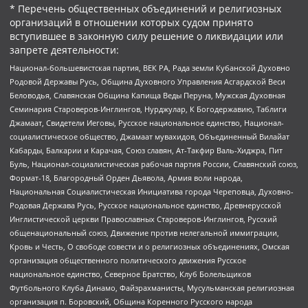
* Перечень общественных объединений и религиозных
организаций в отношении которых судом принято
вступившее в законную силу решение о ликвидации или
запрете деятельности:
Национал-большевистская партия, ВЕК РА, Рада земли Кубанской Духовно
Родовой Державы Русь, Община Духовного Управления Асгардской Веси
Беловодья, Славянская Община Капища Веды Перуна, Мужская Духовная
Семинария Староверов-Инглингов, Нурджулар, К Богодержавию, Таблиги
Джамаат, Свидетели Иеговы, Русское национальное единство, Национал-
социалистическое общество, Джамаат мувахидов, Объединенный Вилайат
Кабарды, Балкарии и Карачая, Союз славян, Ат-Такфир Валь-Хиджра, Пит
Буль, Национал-социалистическая рабочая партия России, Славянский союз,
Формат-18, Благородный Орден Дьявола, Армия воли народа,
Национальная Социалистическая Инициатива города Череповца, Духовно-
Родовая Держава Русь, Русское национальное единство, Древнерусской
Инглистической церкви Православных Староверов-Инглингов, Русский
общенациональный союз, Движение против нелегальной иммиграции,
Кровь и Честь, О свободе совести и о религиозных объединениях, Омская
организация общественного политического движения Русское
национальное единство, Северное Братство, Клуб Болельщиков
Футбольного Клуба Динамо, Файзрахманисты, Мусульманская религиозная
организация п. Боровский, Община Коренного Русского народа