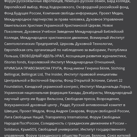
Форум русскоязычных европейцев, Немецко-русский обмен, Бард колледж,
Европейский выбор, Фонд Ходорковского, Оксфордский российский фонд,
Фонд Будущее России, Компания свободы информации, Проект Медиа,
Международное партнерство за права человека, Духовное Управление
Евангельских Христиан Украинской Христианской Церкви, Новое
Поколение, Духовное Учебное Заведение Международный Библейский
Колледж, Международное христианское движение, Всемирный Институт
Саентологических Предприятий, Церковь Духовной Технологии,
Европейская сеть организаций по наблюдению за выборами, Республика
Польша, СВОБОДНЫЙ ИДЕЛЬ-УРАЛ, Ассоциация развития журналистики,
IStories fonds, Королевский Институт Международных Отношений,
КРИМСЬКА ПРАВОЗАХИСНА ГРУПА, Фонд имени Генриха Бёлля, Stichting
Bellingcat, Bellingcat Ltd, The Insider, Институт правовой инициативы
Центральной и Восточной Европы, Фонд Открытой Эстонии, Calvert 22
Foundation, Канадский украинский конгресс, Институт Макдональда-Лорье,
Украинская национальная федерация Канады, Декабристы, Международный
научный центр им Вудро Вильсона, Свободная пресса, Возрождение,
Всеукраинский духовный центр , Риддл, Русский антивоенный комитет в
Швеции, Проект Медуза, Фонд Андрея Сахарова, Форум свободной России,
Лига Свободных Наций, Transparеncy International, Форум Свободных
Народов ПостРоссии, Солидарность с гражданским движением в России –
Solidarus, КрымSOS, Свободный университет, Институт государственного
управления, Форум гражданского общества Россия, Беллона, Союз жителей