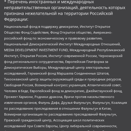
* Перечень иностранных и международных
неправительственных организаций, деятельность которых
признана нежелательной на территории Российской
Федерации:
Национальный фонд в поддержку демократии, Институт Открытое
Общество Фонд Содействия, Фонд Открытое общество, Американо-
российский фонд по экономическому и правовому развитию,
Национальный Демократический Институт Международных Отношений,
MEDIA DEVELOPMENT INVESTMENT FUND, Международный Республиканский
Институт, Открытая Россия, Институт современной России, Черноморский
фонд регионального сотрудничества, Европейская Платформа за
Демократические Выборы, Международный центр электоральных
исследований, Германский фонд Маршалла Соединенных Штатов,
Тихоокеанский центр защиты окружающей среды и природных ресурсов,
Свободная Россия, Всемирный конгресс украинцев, Атлантический совет,
Человек в беде, Европейский фонд за демократию, Джеймстаунский фонд,
Прожект Хармони, Родники дракона, Врачи против насильственного
извлечения органов, Фалунь Дафа, Друзья Фалуньгун, Фалуньгун, Коалиция
по расследованию преследования в отношении Фалуньгун в Китае,
Всемирная организация по расследованию преследований Фалуньгун,
Пражский гражданский центр, Ассоциация школ политических
исследований при Совете Европы, Центр либеральной современности,