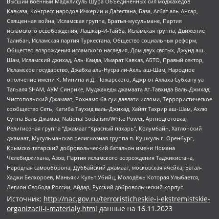
Высший военный Маджлисуль Шура Объединенных сил моджахедов
Кавказа, Конгресс народов Ичкерии и Дагестана, База, Асбат аль-Ансар,
Священная война, Исламская группа, Братья-мусульмане, Партия
исламского освобождения, Лашкар-И-Тайба, Исламская группа, Движение
Талибан, Исламская партия Туркестана, Общество социальных реформ,
Общество возрождения исламского наследия, Дом двух святых, Джунд аш-
Шам, Исламский джихад, Аль-Каида, Имарат Кавказ, АБТО, Правый сектор,
Исламское государство, Джабха аль-Нусра ли-Ахль аш-Шам, Народное
ополчение имени К. Минина и Д. Пожарского, Аджр от Аллаха Субхану уа
Тагьаля SHAM, АУМ Синрике, Муджахеды джамаата Ат-Тавхида Валь-Джихад,
Чистопольский Джамаат, Рохнамо ба суи давлати исломи, Террористическое
сообщество Сеть, Катиба Таухид валь-Джихад, Хайят Тахрир аш-Шам, Ахлю
Сунна Валь Джамаа, National Socialism/White Power, Артподготовка,
Религиозная группа “Джамаат “Красный пахарь”, Колумбайн, Хатлонский
джамаат, Мусульманская религиозная группа п. Кушкуль г. Оренбург,
Крымско-татарский добровольческий батальон имени Номана
Челебиджихана, Азов, Партия исламского возрождения Таджикистана,
Народная самооборона, Дуббайский джамаат, московская ячейка, Батал-
Хаджи Белхороев, Маньяки Культ Убийц, Молодёжь Которая Улыбается,
Легион Свобода России, Айдар, Русский добровольческий корпус
Источник:
http://nac.gov.ru/terroristicheskie-i-ekstremistskie-
organizacii-i-materialy.html
данные на
16.11.2023