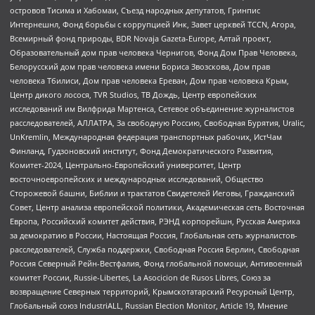
островов Тисима и Хабомаи, Съезд народных депутатов, Гринпис
Интернешнл, Фонд борьбы с коррупцией Инк, Завет церквей TCCN, Агора,
Всемирный фонд природы, BDR Novaja Gazeta-Europe, Алтай проект,
Образовательный дом прав человека Чернигов, Фонд Дом Прав Человека,
Белорусский дом прав человека имени Бориса Звозскова, Дом прав
человека Тбилиси, Дом прав человека Ереван, Дом прав человека Крым,
Центр дикого лосося, TVR Studios, ТВ Дождь, Центр европейских
исследований им Вилфрида Мартенса, Сетевое объединение журналистов
расследователей, АЛЛАТРА, За свободную Россию, Свободная Бурятия, Uralic,
UnKremlin, Международная федерация транспортных рабочих, ИстЧам
Финланд, Гудзоновский институт, Фонд Демократического Развития,
Комитет-2024, Центрально-Европейский университет, Центр
восточноевропейских и международных исследований, Общество
Сторожевой башни, Библии и трактатов Свидетелей Иеговы, Гражданский
Совет, Центр анализа европейской политики, Академическая сеть Восточная
Европа, Российский комитет действия, РЭНД корпорейшн, Русская Америка
за демократию в России, Настоящая Россия, Глобальная сеть журналистов-
расследователей, Служба поддержки, Свободная Россия Берлин, Свободная
Россия Северный Рейн-Вестфалия, Фонд глобальной помощи, Антивоенный
комитет России, Russie-Libertes, La Asocicion de Rusos Libres, Союз за
возвращение Северных территорий, Крымскотатарский Ресурсный Центр,
Глобальный союз IndustriALL, Russian Election Monitor, Article 19, Мнение