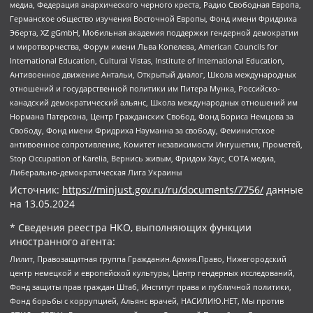
медиа, Федерация анархического черного креста, Радио Свободная Европа,
Германское общество изучения Восточной Европы, Фонд имени Фридриха
Эберта, XZ gGmbH, Мобильная академия поддержки гендерной демократии
и миротворчества, Форум имени Льва Копелева, American Councils for
International Education, Cultural Vistas, Institute of International Education,
Антивоенное движение Антальи, Открытый диалог, Школа международных
отношений и государственной политики им Питера Мунка, Российско-
канадский демократический альянс, Школа международных отношений им
Нормана Патерсона, Центр Гражданских Свобод, Фонд Бориса Немцова за
Свободу, Фонд имени Фридриха Науманна за свободу, Феминистское
антивоенное сопротивление, Комитет независимости Ингушетии, Прометей,
Stop Occupation of Karelia, Вернись живым, Фридом Хаус, СОТА медиа,
Либерально-демократическая Лига Украины
Источник:
https://minjust.gov.ru/ru/documents/7756/
данные
на
13.05.2024
* Сведения реестра НКО, выполняющих функции
иностранного агента:
Лилит, Правозащитная группа Гражданин.Армия.Право, Нижегородский
центр немецкой и европейской культуры, Центр гендерных исследований,
Фонд защиты прав граждан Штаб, Институт права и публичной политики,
Фонд борьбы с коррупцией, Альянс врачей, НАСИЛИЮ.НЕТ, Мы против