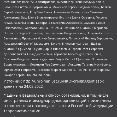
Мельникова Валентина Дмитриевна, Вититинова Елена Владимировна,
Баженова Светлана Куприяновна, Максимов Сергей Владимирович, Беляев
Сергей Иванович, Голубева Елена Николаевна, Ганнушкина Светлана
Алексеевна, Закс Елена Владимировна, Буртина Елена Юрьевна, Гендель
Людмила Залмановна, Кокорина Екатерина Алексеевна, Шуманов Илья
Вячеславович, Арапова Галина Юрьевна, Свечников Анатолий Мариевич,
Прохоров Вадим Юрьевич, Шахова Елена Владимировна, Подузов Сергей
Васильевич, Протасова Ирина Вячеславовна, Литинский Леонид Борисович,
Лукашевский Сергей Маркович, Бахмин Вячеслав Иванович, Шабад
Анатолий Ефимович, Сухих Дарья Николаевна, Орлов Олег Петрович,
Добровольская Анна Дмитриевна, Королева Александра Евгеньевна,
Смирнов Владимир Александрович, Вицин Сергей Ефимович, Золотухин
Борис Андреевич, Левинсон Лев Семенович, Локшина Татьяна Иосифовна,
Орлов Олег Петрович, Полякова Мара Федоровна, Резник Генри Маркович,
Захаров Герман Константинович
Источник:
http://unro.minjust.ru/NKOForeignAgent.aspx
данные на
24.03.2022
* Единый федеральный список организаций, в том числе
иностранных и международных организаций, признанных
в соответствии с законодательством Российской Федерации
террористическими: