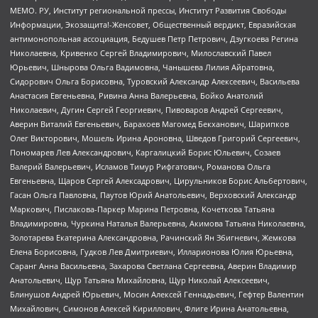
МЕМО. РУ, Институт региональной прессы, Институт Развития Свободы
Информации, Экозащита!-Женсовет, Общественный вердикт, Евразийская
антимонопольная ассоциация, Бедушев Петр Петрович, Дзугкоева Регина
Николаевна, Кривенко Сергей Владимирович, Милославский Павел
Юрьевич, Шнырова Ольга Вадимовна, Чанышева Лилия Айратовна,
Сидорович Ольга Борисовна, Туровский Александр Алексеевич, Васильева
Анастасия Евгеньевна, Ривина Анна Валерьевна, Бойко Анатолий
Николаевич, Дугин Сергей Георгиевич, Пивоваров Андрей Сергеевич,
Аверин Виталий Евгеньевич, Барахоев Магомед Бекханович, Шарипков
Олег Викторович, Мошель Ирина Ароновна, Шведов Григорий Сергеевич,
Пономарев Лев Александрович, Каргалицкий Борис Юльевич, Созаев
Валерий Валерьевич, Исламов Тимур Рифгатович, Романова Ольга
Евгеньевна, Щаров Сергей Алексадрович, Цирульников Борис Альбертович,
Гасан Ольга Павловна, Паутов Юрий Анатольевич, Верховский Александр
Маркович, Пислакова-Паркер Марина Петровна, Кочеткова Татьяна
Владимировна, Чуркина Наталья Валерьевна, Акимова Татьяна Николаевна,
Золотарева Екатерина Александровна, Рачинский Ян Збигневич, Жемкова
Елена Борисовна, Гудков Лев Дмитриевич, Илларионова Юлия Юрьевна,
Саранг Анна Васильевна, Захарова Светлана Сергеевна, Аверин Владимир
Анатольевич, Щур Татьяна Михайловна, Щур Николай Алексеевич,
Блинушов Андрей Юрьевич, Мосин Алексей Геннадьевич, Гефтер Валентин
Михайлович, Симонов Алексей Кириллович, Флиге Ирина Анатольевна,