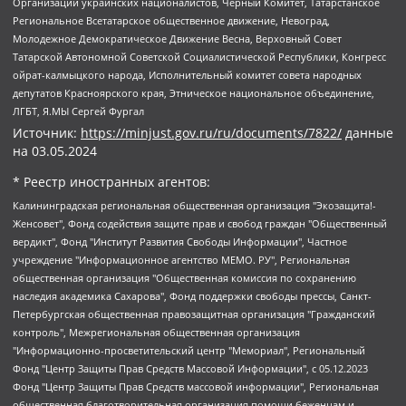
Организации украинских националистов, Черный Комитет, Татарстанское
Региональное Всетатарское общественное движение, Невоград,
Молодежное Демократическое Движение Весна, Верховный Совет
Татарской Автономной Советской Социалистической Республики, Конгресс
ойрат-калмыцкого народа, Исполнительный комитет совета народных
депутатов Красноярского края, Этническое национальное объединение,
ЛГБТ, Я.МЫ Сергей Фургал
Источник:
https://minjust.gov.ru/ru/documents/7822/
данные
на
03.05.2024
* Реестр иностранных агентов:
Калининградская региональная общественная организация "Экозащита!-Женсовет", Фонд содействия защите прав и свобод граждан "Общественный вердикт", Фонд "Институт Развития Свободы Информации", Частное учреждение "Информационное агентство МЕМО. РУ", Региональная общественная организация "Общественная комиссия по сохранению наследия академика Сахарова", Фонд поддержки свободы прессы, Санкт-Петербургская общественная правозащитная организация "Гражданский контроль", Межрегиональная общественная организация "Информационно-просветительский центр "Мемориал", Региональный Фонд "Центр Защиты Прав Средств Массовой Информации", с 05.12.2023 Фонд "Центр Защиты Прав Средств массовой информации", Региональная общественная благотворительная организация помощи беженцам и мигрантам "Гражданское содействие", Негосударственное образовательное учреждение дополнительного профессионального образования (повышение квалификации) специалистов "АКАДЕМИЯ ПО ПРАВАМ ЧЕЛОВЕКА", Свердловская региональная общественная организация "Сутяжник", Автономная некоммерческая организация "Центр независимых социологических исследований", Союз общественных объединений "Российский исследовательский центр по правам человека", Региональное общественное учреждение научно-информационный центр "МЕМОРИАЛ", Некоммерческая организация "Фонд защиты гласности", Автономная некоммерческая организация "Институт прав человека", Городская общественная организация "Екатеринбургское общество "МЕМОРИАЛ", Городская общественная организация "Рязанское историко-просветительское и правозащитное общество "Мемориал" (Рязанский Мемориал), Челябинский региональный орган общественной самодеятельности – женское общественное объединение "Женщины Евразии", Челябинский региональный орган общественной самодеятельности "Уральская правозащитная группа", Фонд содействия защите здоровья и социальной справедливости имени Андрея Рылькова, Автономная Некоммерческая Организация "Аналитический Центр Юрия Левады", Автономная некоммерческая организация социальной поддержки населения "Проект Апрель", Региональная общественная организация помощи женщинам и детям, находящимся в кризисной ситуации "Информационно-методический центр "Анна", Фонд содействия развитию массовых коммуникаций и правовому просвещению "Так-так-Так", Фонд содействия устойчивому развитию "Серебряная тайга", Свердловский региональный общественный фонд социальных проектов "Новое время", "Idel.Реалии", Кавказ.Реалии, Крым.Реалии, Телеканал Настоящее Время, Татаро-башкирская служба Радио Свобода (Azatliq Radiosi), Радио Свободная Европа/Радио Свобода (PCE/PC), "Сибирь.Реалии", "Фактограф", Благотворительный фонд помощи осужденным и их семьям, Автономная некоммерческая организация "Институт глобализации и социальных движений", Фонд "В защиту прав заключенных", Частное учреждение "Центр поддержки и содействия развитию средств массовой информации", Пензенский региональный общественный благотворительный фонд "Гражданский союз", "Север.Реалии", Некоммерческая организация Фонд "Правовая инициатива", Общество с ограниченной ответственностью "Радио Свободная Европа/Радио Свобода", Чешское информационное агентство "MEDIUM-ORIENT", Красноярская региональная общественная организация "Мы против СПИДа", Камалягин Денис Николаевич, Маркелов Сергей Евгеньевич, Пономарев Лев Александрович, Савицкая Людмила Алексеевна, Автономная некоммерческая организация "Центр по работе с проблемой насилия "НАСИЛИЮ.НЕТ", Межрегиональный профессиональный союз работников здравоохранения "Альянс врачей", Юридическое лицо, зарегистрированное в Латвийской Республике, SIA "Medusa Project" (регистрационный номер 40103797863, дата регистрации 10.06.2014), Некоммерческая организация "Фонд по борьбе с коррупцией", Автономная некоммерческая организация "Институт права и публичной политики", Баданин Роман Сергеевич, Гликин Максим Александрович, Железнова Мария Михайловна, Лукьянова Юлия Сергеевна, Маетная Елизавета Витальевна, Маняхин Петр Борисович, Чуракова Ольга Владимировна, Ярош Юлия Петровна, Юридическое лицо "The Insider SIA", зарегистрированное в Риге, Латвийская Республика (дата регистрации 26.06.2015), являющееся администратором доменного имени интернет-издания "The Insider SIA", https://theins.ru, Постернак Алексей Евгеньевич, Рубин Михаил Аркадьевич, Анин Роман Александрович, Юридическое лицо Istories fonds, зарегистрированное в Латвийской Республике (регистрационный номер 50008295751, дата регистрации 24.02.2020), Великовский Дмитрий Александрович, Долинина Ирина Николаевна, Мароховская Алеся Алексеевна, Шлейнов Роман Юрьевич, Шмагун Олеся Валентиновна, Общество с ограниченной ответственностью "Альтаир 2021", Общество с ограниченной ответственностью "Вега 2021", Общество с ограниченной ответственностью "Главный редактор 2021", Общество с ограниченной ответственностью "Ромашки монолит", Важенков Артем Валерьевич, Ивановская областная общественная организация "Центр гендерных исследований", Гурман Юрий Альбертович, Медиапроект "ОВД-Инфо", Егоров Владимир Владимирович, Жилинский Владимир Александрович, Общество с ограниченной ответственностью "ЗП", Иванова София Юрьевна, Карезина Инна Павловна, Кильтау Екатерина Викторовна, Петров Алексей Викторович, Пискунов Сергей Евгеньевич, Смирнов Сергей Сергеевич, Тихонов Михаил Сергеевич, Общество с ограниченной ответственностью "ЖУРНАЛИСТ-ИНОСТРАННЫЙ АГЕНТ", Арапова Галина Юрьевна, Вольтская Татьяна Анатольевна, Американская компания "Mason G.E.S. Anonymous Foundation" (США), являющаяся владельцем интернет-издания https://mnews.world/, Компания "Stichting Bellingcat", зарегистрированная в Нидерландах (дата регистрации 11.07.2018), Захаров Андрей Вячеславович, Клепиковская Екатерина Дмитриевна, Общество с ограниченной ответственностью "МЕМО", Перл Роман Александрович, Симонов Евгений Алексеевич, Соловьева Елена Анатольевна, Сотников Даниил Владимирович, Сурначева Елизавета Дмитриевна, Автономная некоммерческая организация по защите прав человека и информированию населения "Якутия – Наше Мнение", Общество с ограниченной ответственностью "Москоу диджитал медиа", с 26.01.2023 Общество с ограниченной ответственностью "Чайка Белые сады", Ветошкина Валерия Валерьевна, Заговора Максим Александрович, Межрегиональное общественное движение "Российская ЛГБТ - сеть", Оленичев Максим Владимирович, Павлов Иван Юрьевич, Скворцова Елена Сергеевна, Общество с ограниченной ответственностью "Как бы инагент", Кочетков Игорь Викторович, Общество с ограниченной ответственностью "Честные выборы", Еланчик Олег Александрович, Общество с ограниченной ответственностью "Нобелевский призыв", Гималова Регина Эмилевна, Григорьев Андрей Валерьевич, Григорьева Алина Александровна, Ассоциация по содействию защите прав призывников, альтернативнослужащих и военнослужащих "Правозащитная группа "Гражданин.Армия.Право", Хисамова Регина Фаритовна, Автономная некоммерческая организация по реализации социально-правовых программ "Лилит", Дальневосточное общественное движение "Маяк", Санкт-Петербургская ЛГБТ-инициативная группа "Выход", Инициативная группа ЛГБТ+ "Реверс", Алексеев Андрей Викторович, Бекбулатова Таисия Львовна, Беляев Иван Михайлович, Владыкина Елена Сергеевна, Гельман Марат Александрович, Никульшина Вероника Юрьевна, Толоконникова Надежда Андреевна, Шендерович Виктор Анатольевич, Общество с ограниченной ответственностью "Данное сообщение", Общество с ограниченной ответственностью Издательский дом "Новая глава", Айнбиндер Александра Александровна, Московский комьюнити-центр для ЛГБТ+инициатив, Благотворительный фонд развития филантропии, Deutsche Welle (Германия, Kurt-Schumacher-Strasse 3, 53113 Bonn), Борзунова Мария Михайловна, Воробьев Виктор Викторович, Голубева Анна Львовна, Константинова Алла Михайловна, Малкова Ирина Владимировна, Мурадов Мурад Абдулгалимович, Осетинская Елизавета Николаевна, Понасенков Евгений Николаевич, Ганапольский Матвей Юрьевич, Киселев Евгений Алексеевич, Борухович Ирина Григорьевна, Дремин Иван Тимофеевич, Дубровский Дмитрий Викторович, Красноярская региональная общественная организация поддержки и развития альтернативных образовательных технологий и межкультурных коммуникаций "ИНТЕРРА", Маяковская Екатерина Алексеевна, Фейгин Марк Захарович, Филимонов Андрей Викторович, Дзугкоева Регина Николаевна, Доброхотов Роман Александрович, Дудь Юрий Александрович, Елкин Сергей Владимирович, Кругликов Кирилл Игоревич, Сабунаева Мария Леонидовна, Семенов Алексей Владимирович, Шаинян Карен Багратович, Шульман Екатерина Михайловна, Асафьев Артур Валерьевич, Вахштайн Виктор Семенович, Венедиктов Алексей Алексеевич, Лушникова Екатерина Евгеньевна, Волков Леонид Михайлович, Невзоров Александр Глебович, Пархоменко Сергей Борисович, Сироткин Ярослав Николаевич, Кара-Мурза Владимир Владимирович, Баранова Наталья Владимировна, Гозман Леонид Яковлевич, Кагарлицкий Борис Юльевич, Климарев Михаил Валерьевич, Милов Владимир Станиславович, Автономная некоммерческая организация Краснодарский центр современного искусства "Типография", Моргенштерн Алишер Тагирович, Соболь Любовь Эдуардовна, Общество с ограниченной ответственностью "ЛИЗА НОРМ", Каспаров Гарри Кимович, Ходорковский Михаил Борисович, Общество с ограниченной ответственностью "Апрельские тезисы", Данилович Ирина Брониславовна, Кашин Олег Владимирович, Петров Николай Владимирович, Пивоваров Алексей Владимирович, Соколов Михаил Владимирович, Цветкова Юлия Владимировна, Чичваркин Евгений Александрович, Комитет против пыток/Команда против пыток, Общество с ограниченной ответственностью "Первый научный", Общество с ограниченной ответственностью "Вертолет и ко", Белоцерковская Вероника Борисовна, Кац Максим Евгеньевич, Лазарева Татьяна Юрьевна, Шаведдинов Руслан Табризович, Яшин Илья Валерьевич, Общество с ограниченной ответственностью "Иноагент ААВ", Алешковский Дмитрий Петрович, Альбац Евгения Марковна, Быков Дмитрий Львович, Галямина Юлия Евгеньевна, Лойко Сергей Леонидович, Мартынов Кирилл Константинович, Медведев Сергей Александрович, Крашенинников Федор Геннадиевич, Гордеева Катерина Вл