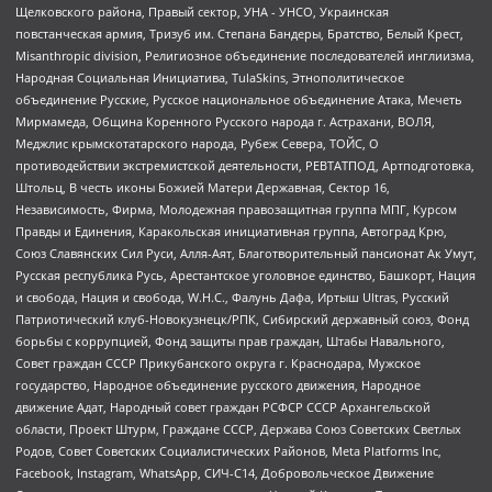
Щелковского района, Правый сектор, УНА - УНСО, Украинская
повстанческая армия, Тризуб им. Степана Бандеры, Братство, Белый Крест,
Misanthropic division, Религиозное объединение последователей инглиизма,
Народная Социальная Инициатива, TulaSkins, Этнополитическое
объединение Русские, Русское национальное объединение Атака, Мечеть
Мирмамеда, Община Коренного Русского народа г. Астрахани, ВОЛЯ,
Меджлис крымскотатарского народа, Рубеж Севера, ТОЙС, О
противодействии экстремистской деятельности, РЕВТАТПОД, Артподготовка,
Штольц, В честь иконы Божией Матери Державная, Сектор 16,
Независимость, Фирма, Молодежная правозащитная группа МПГ, Курсом
Правды и Единения, Каракольская инициативная группа, Автоград Крю,
Союз Славянских Сил Руси, Алля-Аят, Благотворительный пансионат Ак Умут,
Русская республика Русь, Арестантское уголовное единство, Башкорт, Нация
и свобода, Нация и свобода, W.H.С., Фалунь Дафа, Иртыш Ultras, Русский
Патриотический клуб-Новокузнецк/РПК, Сибирский державный союз, Фонд
борьбы с коррупцией, Фонд защиты прав граждан, Штабы Навального,
Совет граждан СССР Прикубанского округа г. Краснодара, Мужское
государство, Народное объединение русского движения, Народное
движение Адат, Народный совет граждан РСФСР СССР Архангельской
области, Проект Штурм, Граждане СССР, Держава Союз Советских Светлых
Родов, Совет Советских Социалистических Районов, Meta Platforms Inc,
Facebook, Instagram, WhatsApp, СИЧ-С14, Добровольческое Движение