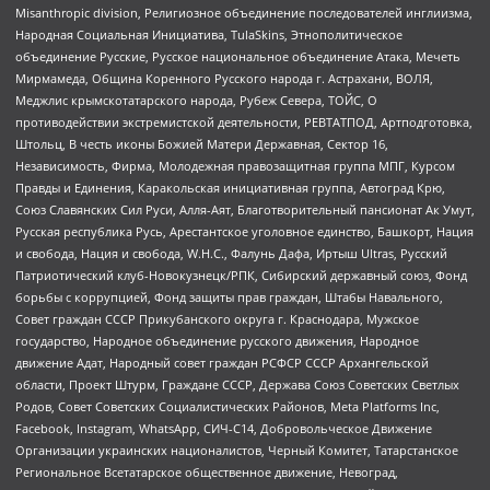
Misanthropic division, Религиозное объединение последователей инглиизма,
Народная Социальная Инициатива, TulaSkins, Этнополитическое
объединение Русские, Русское национальное объединение Атака, Мечеть
Мирмамеда, Община Коренного Русского народа г. Астрахани, ВОЛЯ,
Меджлис крымскотатарского народа, Рубеж Севера, ТОЙС, О
противодействии экстремистской деятельности, РЕВТАТПОД, Артподготовка,
Штольц, В честь иконы Божией Матери Державная, Сектор 16,
Независимость, Фирма, Молодежная правозащитная группа МПГ, Курсом
Правды и Единения, Каракольская инициативная группа, Автоград Крю,
Союз Славянских Сил Руси, Алля-Аят, Благотворительный пансионат Ак Умут,
Русская республика Русь, Арестантское уголовное единство, Башкорт, Нация
и свобода, Нация и свобода, W.H.С., Фалунь Дафа, Иртыш Ultras, Русский
Патриотический клуб-Новокузнецк/РПК, Сибирский державный союз, Фонд
борьбы с коррупцией, Фонд защиты прав граждан, Штабы Навального,
Совет граждан СССР Прикубанского округа г. Краснодара, Мужское
государство, Народное объединение русского движения, Народное
движение Адат, Народный совет граждан РСФСР СССР Архангельской
области, Проект Штурм, Граждане СССР, Держава Союз Советских Светлых
Родов, Совет Советских Социалистических Районов, Meta Platforms Inc,
Facebook, Instagram, WhatsApp, СИЧ-С14, Добровольческое Движение
Организации украинских националистов, Черный Комитет, Татарстанское
Региональное Всетатарское общественное движение, Невоград,