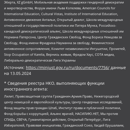
Эберта, XZ gGmbH, Мобильная академия поддержки гендерной демократии
и миротворчества, Форум имени Льва Копелева, American Councils for
International Education, Cultural Vistas, Institute of International Education,
Антивоенное движение Антальи, Открытый диалог, Школа международных
отношений и государственной политики им Питера Мунка, Российско-
канадский демократический альянс, Школа международных отношений им
Нормана Патерсона, Центр Гражданских Свобод, Фонд Бориса Немцова за
Свободу, Фонд имени Фридриха Науманна за свободу, Феминистское
антивоенное сопротивление, Комитет независимости Ингушетии, Прометей,
Stop Occupation of Karelia, Вернись живым, Фридом Хаус, СОТА медиа,
Либерально-демократическая Лига Украины
Источник:
https://minjust.gov.ru/ru/documents/7756/
данные
на
13.05.2024
* Сведения реестра НКО, выполняющих функции
иностранного агента:
Лилит, Правозащитная группа Гражданин.Армия.Право, Нижегородский
центр немецкой и европейской культуры, Центр гендерных исследований,
Фонд защиты прав граждан Штаб, Институт права и публичной политики,
Фонд борьбы с коррупцией, Альянс врачей, НАСИЛИЮ.НЕТ, Мы против
СПИДа, СВЕЧА, Гуманитарное действие, Открытый Петербург, Лига
Избирателей, Правовая инициатива, Гражданский Союз, Хасдей Ерушалаим,