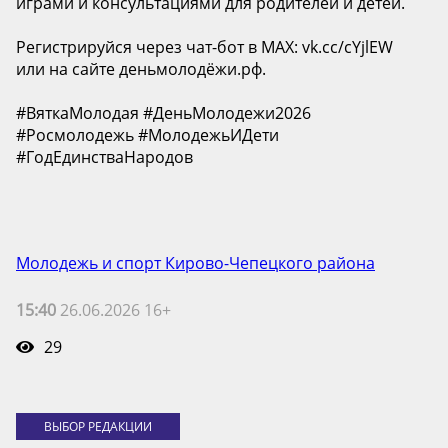
играми и консультациями для родителей и детей.
Регистрируйся через чат-бот в МАХ: vk.cc/cYjlEW
или на сайте деньмолодёжи.рф.
#ВяткаМолодая #ДеньМолодежи2026
#Росмолодежь #МолодежьИДети
#ГодЕдинстваНародов
Молодежь и спорт Кирово-Чепецкого района
15:40
26.06.2026 16+
29
ВЫБОР РЕДАКЦИИ