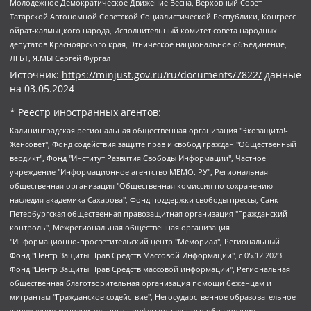
Молодежное Демократическое Движение Весна, Верховный Совет
Татарской Автономной Советской Социалистической Республики, Конгресс
ойрат-калмыцкого народа, Исполнительный комитет совета народных
депутатов Красноярского края, Этническое национальное объединение,
ЛГБТ, Я.МЫ Сергей Фургал
Источник:
https://minjust.gov.ru/ru/documents/7822/
данные
на
03.05.2024
* Реестр иностранных агентов:
Калининградская региональная общественная организация "Экозащита!-Женсовет", Фонд содействия защите прав и свобод граждан "Общественный вердикт", Фонд "Институт Развития Свободы Информации", Частное учреждение "Информационное агентство МЕМО. РУ", Региональная общественная организация "Общественная комиссия по сохранению наследия академика Сахарова", Фонд поддержки свободы прессы, Санкт-Петербургская общественная правозащитная организация "Гражданский контроль", Межрегиональная общественная организация "Информационно-просветительский центр "Мемориал", Региональный Фонд "Центр Защиты Прав Средств Массовой Информации", с 05.12.2023 Фонд "Центр Защиты Прав Средств массовой информации", Региональная общественная благотворительная организация помощи беженцам и мигрантам "Гражданское содействие", Негосударственное образовательное учреждение дополнительного профессионального образования (повышение квалификации) специалистов "АКАДЕМИЯ ПО ПРАВАМ ЧЕЛОВЕКА", Свердловская региональная общественная организация "Сутяжник", Автономная некоммерческая организация "Центр независимых социологических исследований", Союз общественных объединений "Российский исследовательский центр по правам человека", Региональное общественное учреждение научно-информационный центр "МЕМОРИАЛ", Некоммерческая организация "Фонд защиты гласности", Автономная некоммерческая организация "Институт прав человека", Городская общественная организация "Екатеринбургское общество "МЕМОРИАЛ", Городская общественная организация "Рязанское историко-просветительское и правозащитное общество "Мемориал" (Рязанский Мемориал), Челябинский региональный орган общественной самодеятельности – женское общественное объединение "Женщины Евразии", Челябинский региональный орган общественной самодеятельности "Уральская правозащитная группа", Фонд содействия защите здоровья и социальной справедливости имени Андрея Рылькова, Автономная Некоммерческая Организация "Аналитический Центр Юрия Левады", Автономная некоммерческая организация социальной поддержки населения "Проект Апрель", Региональная общественная организация помощи женщинам и детям, находящимся в кризисной ситуации "Информационно-методический центр "Анна", Фонд содействия развитию массовых коммуникаций и правовому просвещению "Так-так-Так", Фонд содействия устойчивому развитию "Серебряная тайга", Свердловский региональный общественный фонд социальных проектов "Новое время", "Idel.Реалии", Кавказ.Реалии, Крым.Реалии, Телеканал Настоящее Время, Татаро-башкирская служба Радио Свобода (Azatliq Radiosi), Радио Свободная Европа/Радио Свобода (PCE/PC), "Сибирь.Реалии", "Фактограф", Благотворительный фонд помощи осужденным и их семьям, Автономная некоммерческая организация "Институт глобализации и социальных движений", Фонд "В защиту прав заключенных", Частное учреждение "Центр поддержки и содействия развитию средств массовой информации", Пензенский региональный общественный благотворительный фонд "Гражданский союз", "Север.Реалии", Некоммерческая организация Фонд "Правовая инициатива", Общество с ограниченной ответственностью "Радио Свободная Европа/Радио Свобода", Чешское информационное агентство "MEDIUM-ORIENT", Красноярская региональная общественная организация "Мы против СПИДа", Камалягин Денис Николаевич, Маркелов Сергей Евгеньевич, Пономарев Лев Александрович, Савицкая Людмила Алексеевна, Автономная некоммерческая организация "Центр по работе с проблемой насилия "НАСИЛИЮ.НЕТ", Межрегиональный профессиональный союз работников здравоохранения "Альянс врачей", Юридическое лицо, зарегистрированное в Латвийской Республике, SIA "Medusa Project" (регистрационный номер 40103797863, дата регистрации 10.06.2014), Некоммерческая организация "Фонд по борьбе с коррупцией", Автономная некоммерческая организация "Институт права и публичной политики", Баданин Роман Сергеевич, Гликин Максим Александрович, Железнова Мария Михайловна, Лукьянова Юлия Сергеевна, Маетная Елизавета Витальевна, Маняхин Петр Борисович, Чуракова Ольга Владимировна, Ярош Юлия Петровна, Юридическое лицо "The Insider SIA", зарегистрированное в Риге, Латвийская Республика (дата регистрации 26.06.2015), являющееся администратором доменного имени интернет-издания "The Insider SIA", https://theins.ru, Постернак Алексей Евгеньевич, Рубин Михаил Аркадьевич, Анин Роман Александрович, Юридическое лицо Istories fonds, зарегистрированное в Латвийской Республике (регистрационный номер 50008295751, дата регистрации 24.02.2020), Великовский Дмитрий Александрович, Долинина Ирина Николаевна, Мароховская Алеся Алексеевна, Шлейнов Роман Юрьевич, Шмагун Олеся Валентиновна, Общество с ограниченной ответственностью "Альтаир 2021", Общество с ограниченной ответственностью "Вега 2021", Общество с ограниченной ответственностью "Главный редактор 2021", Общество с ограниченной ответственностью "Ромашки монолит", Важенков Артем Валерьевич, Ивановская областная общественная организация "Центр гендерных исследований", Гурман Юрий Альбертович, Медиапроект "ОВД-Инфо", Егоров Владимир Владимирович, Жилинский Владимир Александрович, Общество с ограниченной ответственностью "ЗП", Иванова София Юрьевна, Карезина Инна Павловна, Кильтау Екатерина Викторовна, Петров Алексей Викторович, Пискунов Сергей Евгеньевич, Смирнов Сергей Сергеевич, Тихонов Михаил Сергеевич, Общество с ограниченной ответственностью "ЖУРНАЛИСТ-ИНОСТРАННЫЙ АГЕНТ", Арапова Галина Юрьевна, Вольтская Татьяна Анатольевна, Американская компания "Mason G.E.S. Anonymous Foundation" (США), являющаяся владельцем интернет-издания https://mnews.world/, Компания "Stichting Bellingcat", зарегистрированная в Нидерландах (дата регистрации 11.07.2018), Захаров Андрей Вячеславович, Клепиковская Екатерина Дмитриевна, Общество с ограниченной ответственностью "МЕМО", Перл Роман Александрович, Симонов Евгений Алексеевич, Соловьева Елена Анатольевна, Сотников Даниил Владимирович, Сурначева Елизавета Дмитриевна, Автономная некоммерческая организация по защите прав человека и информированию населения "Якутия – Наше Мнение", Общество с ограниченной ответственностью "Москоу диджитал медиа", с 26.01.2023 Общество с ограниченной ответственностью "Чайка Белые сады", Ветошкина Валерия Валерьевна, Заговора Максим Александрович, Межрегиональное общественное движение "Российская ЛГБТ - сеть", Оленичев Максим Владимирович, Павлов Иван Юрьевич, Скворцова Елена Сергеевна, Общество с ограниченной ответственностью "Как бы инагент", Кочетков Игорь Викторович, Общество с ограниченной ответственностью "Честные выборы", Еланчик Олег Александрович, Общество с ограниченной ответственностью "Нобелевский призыв", Гималова Регина Эмилевна, Григорьев Андрей Валерьевич, Григорьева Алина Александровна, Ассоциация по содействию защите прав призывников, альтернативнослужащих и военнослужащих "Правозащитная группа "Гражданин.Армия.Право", Хисамова Регина Фаритовна, Автономная некоммерческая организация по реализации социально-правовых программ "Лилит", Дальневосточное общественное движение "Маяк", Санкт-Петербургская ЛГБТ-инициативная группа "Выход", Инициативная группа ЛГБТ+ "Реверс", Алексеев Андрей Викторович, Бекбулатова Таисия Львовна, Беляев Иван Михайлович, Владыкина Елена Сергеевна, Гельман Марат Александрович, Никульшина Вероника Юрьевна, Толоконникова Надежда Андреевна, Шендерович Виктор Анатольевич, Общество с ограниченной ответственностью "Данное сообщение", Общество с ограниченной ответственностью Издательский дом "Новая глава", Айнбиндер Александра Александровна, Московский комьюнити-центр для ЛГБТ+инициатив, Благотворительный фонд развития филантропии, Deutsche Welle (Германия, Kurt-Schumacher-Strasse 3, 53113 Bonn), Борзунова Мария Михайловна, Воробьев Виктор Викторович, Голубева Анна Львовна, Константинова Алла Михайловна, Малкова Ирина Владимировна, Мурадов Мурад Абдулгалимович, Осетинская Елизавета Николаевна, Понасенков Евгений Николаевич, Ганапольский Матвей Юрьевич, Киселев Евгений Алексеевич, Борухович Ирина Григорьевна, Дремин Иван Тимофеевич, Дубровский Дмитрий Викторович, Красноярская региональная общественная организация поддержки и развития альтернативных образовательных технологий и межкультурных коммуникаций "ИНТЕРРА", Маяковская Екатерина Алексеевна, Фейгин Марк Захарович, Филимонов Андрей Викторович, Дзугкоева Регина Николаевна, Доброхотов Роман Александрович, Дудь Юрий Александрович, Елкин Сергей Владимирович, Кругликов Кирилл Игоревич, Сабунаева Мария Леонидовна, Семенов Алексей Владимирович, Шаинян Карен Багратович, Шульман Екатерина Михайловна, Асафьев Артур Валерьевич, Вахштайн Виктор Семенович, Венедиктов Алексей Алексеевич, Лушникова Екатерина Евгеньевна, Волков Леонид Михайлович, Невзоров Александр Глебович, Пархоменко Сергей Борисович, Сироткин Ярослав Николаевич, Кара-Мурза Владимир Владимирович, Баранова Наталья Владимировна, Гозман Леонид Яковлевич, Кагарлицкий Борис Юльевич, Климарев Михаил Валерьевич, Милов Владимир Станиславович, Автономная некоммерческая организация Краснодарский центр современного искусства "Типография", Моргенштерн Алишер Тагирович, Соболь Любовь Эдуардовна, Общество с ограниченной ответственностью "ЛИЗА НОРМ", Каспаров Гарри Кимович, Ходорковский Михаил Борисович, Общество с ограниченной ответственностью "Апрельские тезисы", Данилович Ирина Брониславовна, Кашин Олег Владимирович, Петров Николай Владимирович, Пивоваров Алексей Владимирович, Соколов Михаил Владимирович, Цветкова Юлия Владимировна, Чичваркин Евгений Александрович, Комитет против пыток/Команда против пыток, Общество с ограниченной ответственностью "Первый научный", Общество с ограниченной ответственностью "Вертолет и ко", Белоцерковская Вероника Борисовна, Кац Максим Евгеньевич, Лазарева Татьяна Юрьевна, Шаведдинов Руслан Табризович, Яшин Илья Валерьевич, Общество с ограниченной ответственностью "Иноагент ААВ", Алешковский Дмитрий Петрович, Альбац Евгения Марковна, Быков Дмитрий Львович, Галямина Юлия Евгеньевна, Лойко Сергей Леонидович, Мартынов Кирилл Константинович, Медведев Сергей Александрович, Крашенинников Федор Геннадиевич, Гордеева Катерина Вл