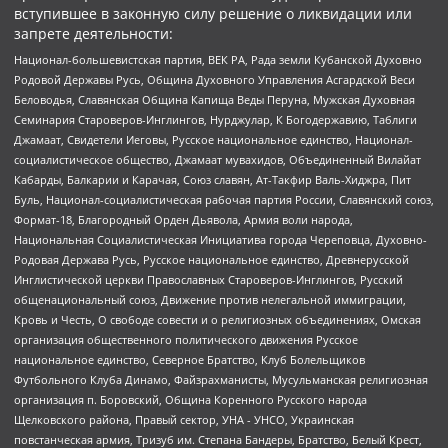
вступившее в законную силу решение о ликвидации или
запрете деятельности:
Национал-большевистская партия, ВЕК РА, Рада земли Кубанской Духовно
Родовой Державы Русь, Община Духовного Управления Асгардской Веси
Беловодья, Славянская Община Капища Веды Перуна, Мужская Духовная
Семинария Староверов-Инглингов, Нурджулар, К Богодержавию, Таблиги
Джамаат, Свидетели Иеговы, Русское национальное единство, Национал-
социалистическое общество, Джамаат мувахидов, Объединенный Вилайат
Кабарды, Балкарии и Карачая, Союз славян, Ат-Такфир Валь-Хиджра, Пит
Буль, Национал-социалистическая рабочая партия России, Славянский союз,
Формат-18, Благородный Орден Дьявола, Армия воли народа,
Национальная Социалистическая Инициатива города Череповца, Духовно-
Родовая Держава Русь, Русское национальное единство, Древнерусской
Инглистической церкви Православных Староверов-Инглингов, Русский
общенациональный союз, Движение против нелегальной иммиграции,
Кровь и Честь, О свободе совести и о религиозных объединениях, Омская
организация общественного политического движения Русское
национальное единство, Северное Братство, Клуб Болельщиков
Футбольного Клуба Динамо, Файзрахманисты, Мусульманская религиозная
организация п. Боровский, Община Коренного Русского народа
Щелковского района, Правый сектор, УНА - УНСО, Украинская
повстанческая армия, Тризуб им. Степана Бандеры, Братство, Белый Крест,