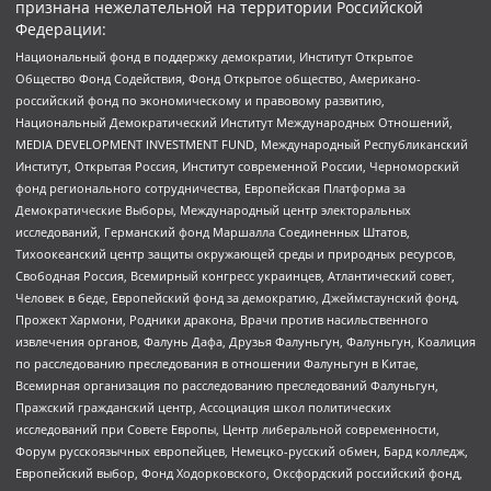
признана нежелательной на территории Российской
Федерации:
Национальный фонд в поддержку демократии, Институт Открытое
Общество Фонд Содействия, Фонд Открытое общество, Американо-
российский фонд по экономическому и правовому развитию,
Национальный Демократический Институт Международных Отношений,
MEDIA DEVELOPMENT INVESTMENT FUND, Международный Республиканский
Институт, Открытая Россия, Институт современной России, Черноморский
фонд регионального сотрудничества, Европейская Платформа за
Демократические Выборы, Международный центр электоральных
исследований, Германский фонд Маршалла Соединенных Штатов,
Тихоокеанский центр защиты окружающей среды и природных ресурсов,
Свободная Россия, Всемирный конгресс украинцев, Атлантический совет,
Человек в беде, Европейский фонд за демократию, Джеймстаунский фонд,
Прожект Хармони, Родники дракона, Врачи против насильственного
извлечения органов, Фалунь Дафа, Друзья Фалуньгун, Фалуньгун, Коалиция
по расследованию преследования в отношении Фалуньгун в Китае,
Всемирная организация по расследованию преследований Фалуньгун,
Пражский гражданский центр, Ассоциация школ политических
исследований при Совете Европы, Центр либеральной современности,
Форум русскоязычных европейцев, Немецко-русский обмен, Бард колледж,
Европейский выбор, Фонд Ходорковского, Оксфордский российский фонд,