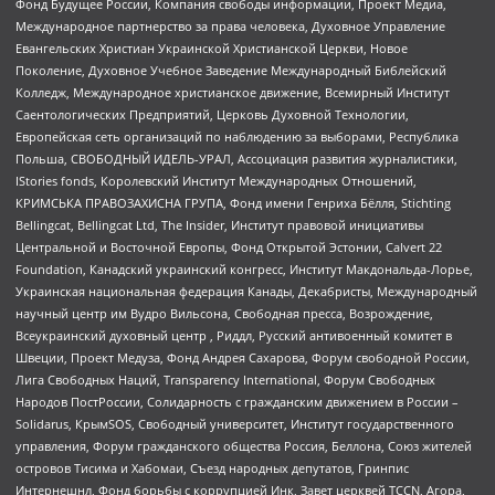
Фонд Будущее России, Компания свободы информации, Проект Медиа,
Международное партнерство за права человека, Духовное Управление
Евангельских Христиан Украинской Христианской Церкви, Новое
Поколение, Духовное Учебное Заведение Международный Библейский
Колледж, Международное христианское движение, Всемирный Институт
Саентологических Предприятий, Церковь Духовной Технологии,
Европейская сеть организаций по наблюдению за выборами, Республика
Польша, СВОБОДНЫЙ ИДЕЛЬ-УРАЛ, Ассоциация развития журналистики,
IStories fonds, Королевский Институт Международных Отношений,
КРИМСЬКА ПРАВОЗАХИСНА ГРУПА, Фонд имени Генриха Бёлля, Stichting
Bellingcat, Bellingcat Ltd, The Insider, Институт правовой инициативы
Центральной и Восточной Европы, Фонд Открытой Эстонии, Calvert 22
Foundation, Канадский украинский конгресс, Институт Макдональда-Лорье,
Украинская национальная федерация Канады, Декабристы, Международный
научный центр им Вудро Вильсона, Свободная пресса, Возрождение,
Всеукраинский духовный центр , Риддл, Русский антивоенный комитет в
Швеции, Проект Медуза, Фонд Андрея Сахарова, Форум свободной России,
Лига Свободных Наций, Transparеncy International, Форум Свободных
Народов ПостРоссии, Солидарность с гражданским движением в России –
Solidarus, КрымSOS, Свободный университет, Институт государственного
управления, Форум гражданского общества Россия, Беллона, Союз жителей
островов Тисима и Хабомаи, Съезд народных депутатов, Гринпис
Интернешнл, Фонд борьбы с коррупцией Инк, Завет церквей TCCN, Агора,