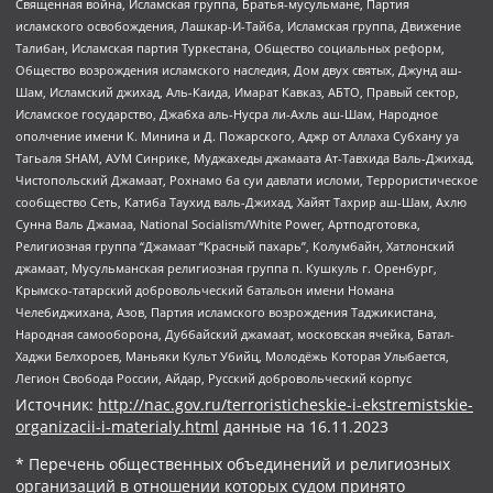
Священная война, Исламская группа, Братья-мусульмане, Партия
исламского освобождения, Лашкар-И-Тайба, Исламская группа, Движение
Талибан, Исламская партия Туркестана, Общество социальных реформ,
Общество возрождения исламского наследия, Дом двух святых, Джунд аш-
Шам, Исламский джихад, Аль-Каида, Имарат Кавказ, АБТО, Правый сектор,
Исламское государство, Джабха аль-Нусра ли-Ахль аш-Шам, Народное
ополчение имени К. Минина и Д. Пожарского, Аджр от Аллаха Субхану уа
Тагьаля SHAM, АУМ Синрике, Муджахеды джамаата Ат-Тавхида Валь-Джихад,
Чистопольский Джамаат, Рохнамо ба суи давлати исломи, Террористическое
сообщество Сеть, Катиба Таухид валь-Джихад, Хайят Тахрир аш-Шам, Ахлю
Сунна Валь Джамаа, National Socialism/White Power, Артподготовка,
Религиозная группа “Джамаат “Красный пахарь”, Колумбайн, Хатлонский
джамаат, Мусульманская религиозная группа п. Кушкуль г. Оренбург,
Крымско-татарский добровольческий батальон имени Номана
Челебиджихана, Азов, Партия исламского возрождения Таджикистана,
Народная самооборона, Дуббайский джамаат, московская ячейка, Батал-
Хаджи Белхороев, Маньяки Культ Убийц, Молодёжь Которая Улыбается,
Легион Свобода России, Айдар, Русский добровольческий корпус
Источник:
http://nac.gov.ru/terroristicheskie-i-ekstremistskie-
organizacii-i-materialy.html
данные на
16.11.2023
* Перечень общественных объединений и религиозных
организаций в отношении которых судом принято