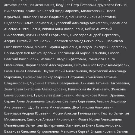
антимонопольная ассоциация, Бедушев Петр Петрович, Дзугкоева Регина
Николаевна, Кривенко Сергей Владимирович, Милославский Павел
Юрьевич, Шнырова Ольга Вадимовна, Чанышева Лилия Айратовна,
Сидорович Ольга Борисовна, Туровский Александр Алексеевич, Васильева
Анастасия Евгеньевна, Ривина Анна Валерьевна, Бойко Анатолий
Николаевич, Дугин Сергей Георгиевич, Пивоваров Андрей Сергеевич,
Аверин Виталий Евгеньевич, Барахоев Магомед Бекханович, Шарипков
Олег Викторович, Мошель Ирина Ароновна, Шведов Григорий Сергеевич,
Пономарев Лев Александрович, Каргалицкий Борис Юльевич, Созаев
Валерий Валерьевич, Исламов Тимур Рифгатович, Романова Ольга
Евгеньевна, Щаров Сергей Алексадрович, Цирульников Борис Альбертович,
Гасан Ольга Павловна, Паутов Юрий Анатольевич, Верховский Александр
Маркович, Пислакова-Паркер Марина Петровна, Кочеткова Татьяна
Владимировна, Чуркина Наталья Валерьевна, Акимова Татьяна Николаевна,
Золотарева Екатерина Александровна, Рачинский Ян Збигневич, Жемкова
Елена Борисовна, Гудков Лев Дмитриевич, Илларионова Юлия Юрьевна,
Саранг Анна Васильевна, Захарова Светлана Сергеевна, Аверин Владимир
Анатольевич, Щур Татьяна Михайловна, Щур Николай Алексеевич,
Блинушов Андрей Юрьевич, Мосин Алексей Геннадьевич, Гефтер Валентин
Михайлович, Симонов Алексей Кириллович, Флиге Ирина Анатольевна,
Мельникова Валентина Дмитриевна, Вититинова Елена Владимировна,
Баженова Светлана Куприяновна, Максимов Сергей Владимирович, Беляев