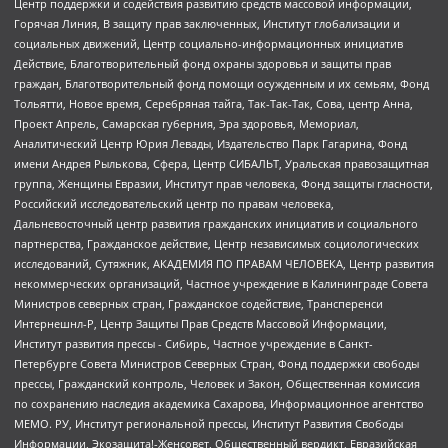
Центр поддержки и содействия развитию средств массовой информации,
Горячая Линия, В защиту прав заключенных, Институт глобализации и
социальных движений, Центр социально-информационных инициатив
Действие, Благотворительный фонд охраны здоровья и защиты прав
граждан, Благотворительный фонд помощи осужденным и их семьям, Фонд
Тольятти, Новое время, Серебряная тайга, Так-Так-Так, Сова, центр Анна,
Проект Апрель, Самарская губерния, Эра здоровья, Мемориал,
Аналитический Центр Юрия Левады, Издательство Парк Гагарина, Фонд
имени Андрея Рылькова, Сфера, Центр СИБАЛЬТ, Уральская правозащитная
группа, Женщины Евразии, Институт прав человека, Фонд защиты гласности,
Российский исследовательский центр по правам человека,
Дальневосточный центр развития гражданских инициатив и социального
партнерства, Гражданское действие, Центр независимых социологических
исследований, Сутяжник, АКАДЕМИЯ ПО ПРАВАМ ЧЕЛОВЕКА, Центр развития
некоммерческих организаций, Частное учреждение в Калининграде Совета
Министров северных стран, Гражданское содействие, Трансперенси
Интернешнл-Р, Центр Защиты Прав Средств Массовой Информации,
Институт развития прессы - Сибирь, Частное учреждение в Санкт-
Петербурге Совета Министров Северных Стран, Фонд поддержки свободы
прессы, Гражданский контроль, Человек и Закон, Общественная комиссия
по сохранению наследия академика Сахарова, Информационное агентство
МЕМО. РУ, Институт региональной прессы, Институт Развития Свободы
Информации, Экозащита!-Женсовет, Общественный вердикт, Евразийская