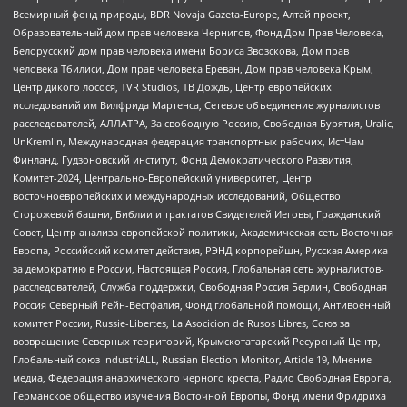
Всемирный фонд природы, BDR Novaja Gazeta-Europe, Алтай проект,
Образовательный дом прав человека Чернигов, Фонд Дом Прав Человека,
Белорусский дом прав человека имени Бориса Звозскова, Дом прав
человека Тбилиси, Дом прав человека Ереван, Дом прав человека Крым,
Центр дикого лосося, TVR Studios, ТВ Дождь, Центр европейских
исследований им Вилфрида Мартенса, Сетевое объединение журналистов
расследователей, АЛЛАТРА, За свободную Россию, Свободная Бурятия, Uralic,
UnKremlin, Международная федерация транспортных рабочих, ИстЧам
Финланд, Гудзоновский институт, Фонд Демократического Развития,
Комитет-2024, Центрально-Европейский университет, Центр
восточноевропейских и международных исследований, Общество
Сторожевой башни, Библии и трактатов Свидетелей Иеговы, Гражданский
Совет, Центр анализа европейской политики, Академическая сеть Восточная
Европа, Российский комитет действия, РЭНД корпорейшн, Русская Америка
за демократию в России, Настоящая Россия, Глобальная сеть журналистов-
расследователей, Служба поддержки, Свободная Россия Берлин, Свободная
Россия Северный Рейн-Вестфалия, Фонд глобальной помощи, Антивоенный
комитет России, Russie-Libertes, La Asocicion de Rusos Libres, Союз за
возвращение Северных территорий, Крымскотатарский Ресурсный Центр,
Глобальный союз IndustriALL, Russian Election Monitor, Article 19, Мнение
медиа, Федерация анархического черного креста, Радио Свободная Европа,
Германское общество изучения Восточной Европы, Фонд имени Фридриха