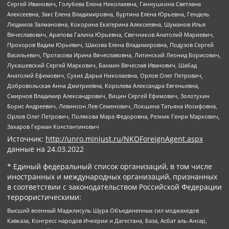
Сергей Иванович, Голубева Елена Николаевна, Ганнушкина Светлана
Алексеевна, Закс Елена Владимировна, Буртина Елена Юрьевна, Гендель
Людмила Залмановна, Кокорина Екатерина Алексеевна, Шуманов Илья
Вячеславович, Арапова Галина Юрьевна, Свечников Анатолий Мариевич,
Прохоров Вадим Юрьевич, Шахова Елена Владимировна, Подузов Сергей
Васильевич, Протасова Ирина Вячеславовна, Литинский Леонид Борисович,
Лукашевский Сергей Маркович, Бахмин Вячеслав Иванович, Шабад
Анатолий Ефимович, Сухих Дарья Николаевна, Орлов Олег Петрович,
Добровольская Анна Дмитриевна, Королева Александра Евгеньевна,
Смирнов Владимир Александрович, Вицин Сергей Ефимович, Золотухин
Борис Андреевич, Левинсон Лев Семенович, Локшина Татьяна Иосифовна,
Орлов Олег Петрович, Полякова Мара Федоровна, Резник Генри Маркович,
Захаров Герман Константинович
Источник:
http://unro.minjust.ru/NKOForeignAgent.aspx
данные на
24.03.2022
* Единый федеральный список организаций, в том числе
иностранных и международных организаций, признанных
в соответствии с законодательством Российской Федерации
террористическими:
Высший военный Маджлисуль Шура Объединенных сил моджахедов
Кавказа, Конгресс народов Ичкерии и Дагестана, База, Асбат аль-Ансар,