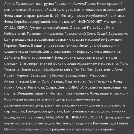
Лилит, Правозащитная группа Гражданин.Армия.Право, Нижегородский
центр немецкой и европейской культуры, Центр гендерных исследований,
Фонд защиты прав граждан Штаб, Институт права и публичной политики,
Фонд борьбы с коррупцией, Альянс врачей, НАСИЛИЮ.НЕТ, Мы против
СПИДа, СВЕЧА, Гуманитарное действие, Открытый Петербург, Лига
Избирателей, Правовая инициатива, Гражданский Союз, Хасдей Ерушалаим,
Центр поддержки и содействия развитию средств массовой информации,
Горячая Линия, В защиту прав заключенных, Институт глобализации и
социальных движений, Центр социально-информационных инициатив
Действие, Благотворительный фонд охраны здоровья и защиты прав
граждан, Благотворительный фонд помощи осужденным и их семьям, Фонд
Тольятти, Новое время, Серебряная тайга, Так-Так-Так, Сова, центр Анна,
Проект Апрель, Самарская губерния, Эра здоровья, Мемориал,
Аналитический Центр Юрия Левады, Издательство Парк Гагарина, Фонд
имени Андрея Рылькова, Сфера, Центр СИБАЛЬТ, Уральская правозащитная
группа, Женщины Евразии, Институт прав человека, Фонд защиты гласности,
Российский исследовательский центр по правам человека,
Дальневосточный центр развития гражданских инициатив и социального
партнерства, Гражданское действие, Центр независимых социологических
исследований, Сутяжник, АКАДЕМИЯ ПО ПРАВАМ ЧЕЛОВЕКА, Центр развития
некоммерческих организаций, Частное учреждение в Калининграде Совета
Министров северных стран, Гражданское содействие, Трансперенси