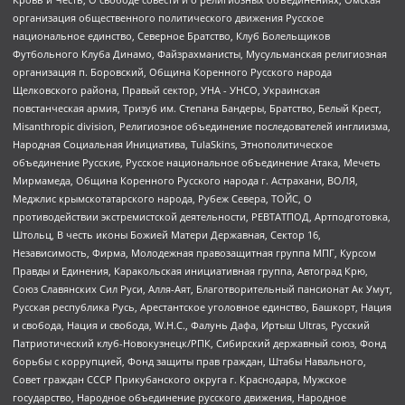
организация общественного политического движения Русское
национальное единство, Северное Братство, Клуб Болельщиков
Футбольного Клуба Динамо, Файзрахманисты, Мусульманская религиозная
организация п. Боровский, Община Коренного Русского народа
Щелковского района, Правый сектор, УНА - УНСО, Украинская
повстанческая армия, Тризуб им. Степана Бандеры, Братство, Белый Крест,
Misanthropic division, Религиозное объединение последователей инглиизма,
Народная Социальная Инициатива, TulaSkins, Этнополитическое
объединение Русские, Русское национальное объединение Атака, Мечеть
Мирмамеда, Община Коренного Русского народа г. Астрахани, ВОЛЯ,
Меджлис крымскотатарского народа, Рубеж Севера, ТОЙС, О
противодействии экстремистской деятельности, РЕВТАТПОД, Артподготовка,
Штольц, В честь иконы Божией Матери Державная, Сектор 16,
Независимость, Фирма, Молодежная правозащитная группа МПГ, Курсом
Правды и Единения, Каракольская инициативная группа, Автоград Крю,
Союз Славянских Сил Руси, Алля-Аят, Благотворительный пансионат Ак Умут,
Русская республика Русь, Арестантское уголовное единство, Башкорт, Нация
и свобода, Нация и свобода, W.H.С., Фалунь Дафа, Иртыш Ultras, Русский
Патриотический клуб-Новокузнецк/РПК, Сибирский державный союз, Фонд
борьбы с коррупцией, Фонд защиты прав граждан, Штабы Навального,
Совет граждан СССР Прикубанского округа г. Краснодара, Мужское
государство, Народное объединение русского движения, Народное