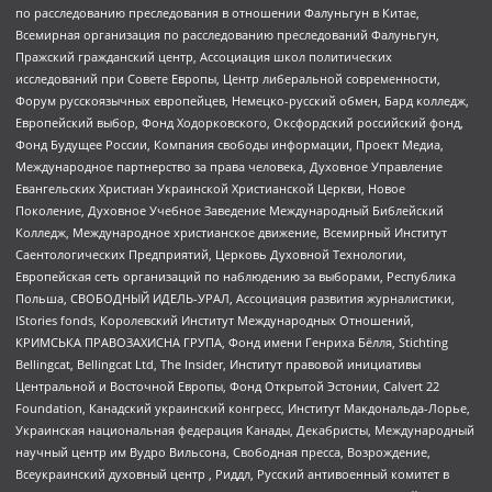
по расследованию преследования в отношении Фалуньгун в Китае,
Всемирная организация по расследованию преследований Фалуньгун,
Пражский гражданский центр, Ассоциация школ политических
исследований при Совете Европы, Центр либеральной современности,
Форум русскоязычных европейцев, Немецко-русский обмен, Бард колледж,
Европейский выбор, Фонд Ходорковского, Оксфордский российский фонд,
Фонд Будущее России, Компания свободы информации, Проект Медиа,
Международное партнерство за права человека, Духовное Управление
Евангельских Христиан Украинской Христианской Церкви, Новое
Поколение, Духовное Учебное Заведение Международный Библейский
Колледж, Международное христианское движение, Всемирный Институт
Саентологических Предприятий, Церковь Духовной Технологии,
Европейская сеть организаций по наблюдению за выборами, Республика
Польша, СВОБОДНЫЙ ИДЕЛЬ-УРАЛ, Ассоциация развития журналистики,
IStories fonds, Королевский Институт Международных Отношений,
КРИМСЬКА ПРАВОЗАХИСНА ГРУПА, Фонд имени Генриха Бёлля, Stichting
Bellingcat, Bellingcat Ltd, The Insider, Институт правовой инициативы
Центральной и Восточной Европы, Фонд Открытой Эстонии, Calvert 22
Foundation, Канадский украинский конгресс, Институт Макдональда-Лорье,
Украинская национальная федерация Канады, Декабристы, Международный
научный центр им Вудро Вильсона, Свободная пресса, Возрождение,
Всеукраинский духовный центр , Риддл, Русский антивоенный комитет в