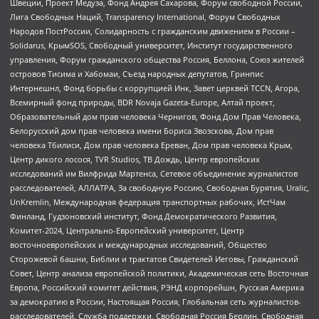
Швеции, Проект Медуза, Фонд Андрея Сахарова, Форум свободной России,
Лига Свободных Наций, Transparеncy International, Форум Свободных
Народов ПостРоссии, Солидарность с гражданским движением в России –
Solidarus, КрымSOS, Свободный университет, Институт государственного
управления, Форум гражданского общества Россия, Беллона, Союз жителей
островов Тисима и Хабомаи, Съезд народных депутатов, Гринпис
Интернешнл, Фонд борьбы с коррупцией Инк, Завет церквей TCCN, Агора,
Всемирный фонд природы, BDR Novaja Gazeta-Europe, Алтай проект,
Образовательный дом прав человека Чернигов, Фонд Дом Прав Человека,
Белорусский дом прав человека имени Бориса Звозскова, Дом прав
человека Тбилиси, Дом прав человека Ереван, Дом прав человека Крым,
Центр дикого лосося, TVR Studios, ТВ Дождь, Центр европейских
исследований им Вилфрида Мартенса, Сетевое объединение журналистов
расследователей, АЛЛАТРА, За свободную Россию, Свободная Бурятия, Uralic,
UnKremlin, Международная федерация транспортных рабочих, ИстЧам
Финланд, Гудзоновский институт, Фонд Демократического Развития,
Комитет-2024, Центрально-Европейский университет, Центр
восточноевропейских и международных исследований, Общество
Сторожевой башни, Библии и трактатов Свидетелей Иеговы, Гражданский
Совет, Центр анализа европейской политики, Академическая сеть Восточная
Европа, Российский комитет действия, РЭНД корпорейшн, Русская Америка
за демократию в России, Настоящая Россия, Глобальная сеть журналистов-
расследователей, Служба поддержки, Свободная Россия Берлин, Свободная