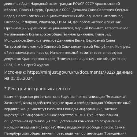
движение Адат, Народный совет граждан РСФСР СССР Архангельской
области, Проект Штурм, Граждане СССР, Держава Союз Советских Светлых
Родов, Совет Советских Социалистических Районов, Meta Platforms Inc,
Facebook, Instagram, WhatsApp, СИЧ-С14, Добровольческое Движение
Организации украинских националистов, Черный Комитет, Татарстанское
Региональное Всетатарское общественное движение, Невоград,
Молодежное Демократическое Движение Весна, Верховный Совет
Татарской Автономной Советской Социалистической Республики, Конгресс
ойрат-калмыцкого народа, Исполнительный комитет совета народных
депутатов Красноярского края, Этническое национальное объединение,
ЛГБТ, Я.МЫ Сергей Фургал
Источник:
https://minjust.gov.ru/ru/documents/7822/
данные
на
03.05.2024
* Реестр иностранных агентов:
Калининградская региональная общественная организация "Экозащита!-Женсовет", Фонд содействия защите прав и свобод граждан "Общественный вердикт", Фонд "Институт Развития Свободы Информации", Частное учреждение "Информационное агентство МЕМО. РУ", Региональная общественная организация "Общественная комиссия по сохранению наследия академика Сахарова", Фонд поддержки свободы прессы, Санкт-Петербургская общественная правозащитная организация "Гражданский контроль", Межрегиональная общественная организация "Информационно-просветительский центр "Мемориал", Региональный Фонд "Центр Защиты Прав Средств Массовой Информации", с 05.12.2023 Фонд "Центр Защиты Прав Средств массовой информации", Региональная общественная благотворительная организация помощи беженцам и мигрантам "Гражданское содействие", Негосударственное образовательное учреждение дополнительного профессионального образования (повышение квалификации) специалистов "АКАДЕМИЯ ПО ПРАВАМ ЧЕЛОВЕКА", Свердловская региональная общественная организация "Сутяжник", Автономная некоммерческая организация "Центр независимых социологических исследований", Союз общественных объединений "Российский исследовательский центр по правам человека", Региональное общественное учреждение научно-информационный центр "МЕМОРИАЛ", Некоммерческая организация "Фонд защиты гласности", Автономная некоммерческая организация "Институт прав человека", Городская общественная организация "Екатеринбургское общество "МЕМОРИАЛ", Городская общественная организация "Рязанское историко-просветительское и правозащитное общество "Мемориал" (Рязанский Мемориал), Челябинский региональный орган общественной самодеятельности – женское общественное объединение "Женщины Евразии", Челябинский региональный орган общественной самодеятельности "Уральская правозащитная группа", Фонд содействия защите здоровья и социальной справедливости имени Андрея Рылькова, Автономная Некоммерческая Организация "Аналитический Центр Юрия Левады", Автономная некоммерческая организация социальной поддержки населения "Проект Апрель", Региональная общественная организация помощи женщинам и детям, находящимся в кризисной ситуации "Информационно-методический центр "Анна", Фонд содействия развитию массовых коммуникаций и правовому просвещению "Так-так-Так", Фонд содействия устойчивому развитию "Серебряная тайга", Свердловский региональный общественный фонд социальных проектов "Новое время", "Idel.Реалии", Кавказ.Реалии, Крым.Реалии, Телеканал Настоящее Время, Татаро-башкирская служба Радио Свобода (Azatliq Radiosi), Радио Свободная Европа/Радио Свобода (PCE/PC), "Сибирь.Реалии", "Фактограф", Благотворительный фонд помощи осужденным и их семьям, Автономная некоммерческая организация "Институт глобализации и социальных движений", Фонд "В защиту прав заключенных", Частное учреждение "Центр поддержки и содействия развитию средств массовой информации", Пензенский региональный общественный благотворительный фонд "Гражданский союз", "Север.Реалии", Некоммерческая организация Фонд "Правовая инициатива", Общество с ограниченной ответственностью "Радио Свободная Европа/Радио Свобода", Чешское информационное агентство "MEDIUM-ORIENT", Красноярская региональная общественная организация "Мы против СПИДа", Камалягин Денис Николаевич, Маркелов Сергей Евгеньевич, Пономарев Лев Александрович, Савицкая Людмила Алексеевна, Автономная некоммерческая организация "Центр по работе с проблемой насилия "НАСИЛИЮ.НЕТ", Межрегиональный профессиональный союз работников здравоохранения "Альянс врачей", Юридическое лицо, зарегистрированное в Латвийской Республике, SIA "Medusa Project" (регистрационный номер 40103797863, дата регистрации 10.06.2014), Некоммерческая организация "Фонд по борьбе с коррупцией", Автономная некоммерческая организация "Институт права и публичной политики", Баданин Роман Сергеевич, Гликин Максим Александрович, Железнова Мария Михайловна, Лукьянова Юлия Сергеевна, Маетная Елизавета Витальевна, Маняхин Петр Борисович, Чуракова Ольга Владимировна, Ярош Юлия Петровна, Юридическое лицо "The Insider SIA", зарегистрированное в Риге, Латвийская Республика (дата регистрации 26.06.2015), являющееся администратором доменного имени интернет-издания "The Insider SIA", https://theins.ru, Постернак Алексей Евгеньевич, Рубин Михаил Аркадьевич, Анин Роман Александрович, Юридическое лицо Istories fonds, зарегистрированное в Латвийской Республике (регистрационный номер 50008295751, дата регистрации 24.02.2020), Великовский Дмитрий Александрович, Долинина Ирина Николаевна, Мароховская Алеся Алексеевна, Шлейнов Роман Юрьевич, Шмагун Олеся Валентиновна, Общество с ограниченной ответственностью "Альтаир 2021", Общество с ограниченной ответственностью "Вега 2021", Общество с ограниченной ответственностью "Главный редактор 2021", Общество с ограниченной ответственностью "Ромашки монолит", Важенков Артем Валерьевич, Ивановская областная общественная организация "Центр гендерных исследований", Гурман Юрий Альбертович, Медиапроект "ОВД-Инфо", Егоров Владимир Владимирович, Жилинский Владимир Александрович, Общество с ограниченной ответственностью "ЗП", Иванова София Юрьевна, Карезина Инна Павловна, Кильтау Екатерина Викторовна, Петров Алексей Викторович, Пискунов Сергей Евгеньевич, Смирнов Сергей Сергеевич, Тихонов Михаил Сергеевич, Общество с ограниченной ответственностью "ЖУРНАЛИСТ-ИНОСТРАННЫЙ АГЕНТ", Арапова Галина Юрьевна, Вольтская Татьяна Анатольевна, Американская компания "Mason G.E.S. Anonymous Foundation" (США), являющаяся владельцем интернет-издания https://mnews.world/, Компания "Stichting Bellingcat", зарегистрированная в Нидерландах (дата регистрации 11.07.2018), Захаров Андрей Вячеславович, Клепиковская Екатерина Дмитриевна, Общество с ограниченной ответственностью "МЕМО", Перл Роман Александрович, Симонов Евгений Алексеевич, Соловьева Елена Анатольевна, Сотников Даниил Владимирович, Сурначева Елизавета Дмитриевна, Автономная некоммерческая организация по защите прав человека и информированию населения "Якутия – Наше Мнение", Общество с ограниченной ответственностью "Москоу диджитал медиа", с 26.01.2023 Общество с ограниченной ответственностью "Чайка Белые сады", Ветошкина Валерия Валерьевна, Заговора Максим Александрович, Межрегиональное общественное движение "Российская ЛГБТ - сеть", Оленичев Максим Владимирович, Павлов Иван Юрьевич, Скворцова Елена Сергеевна, Общество с ограниченной ответственностью "Как бы инагент", Кочетков Игорь Викторович, Общество с ограниченной ответственностью "Честные выборы", Еланчик Олег Александрович, Общество с ограниченной ответственностью "Нобелевский призыв", Гималова Регина Эмилевна, Григорьев Андрей Валерьевич, Григорьева Алина Александровна, Ассоциация по содействию защите прав призывников, альтернативнослужащих и военнослужащих "Правозащитная группа "Гражданин.Армия.Право", Хисамова Регина Фаритовна, Автономная некоммерческая организация по реализации социально-правовых программ "Лилит", Дальневосточное общественное движение "Маяк", Санкт-Петербургская ЛГБТ-инициативная группа "Выход", Инициативная группа ЛГБТ+ "Реверс", Алексеев Андрей Викторович, Бекбулатова Таисия Львовна, Беляев Иван Михайлович, Владыкина Елена Сергеевна, Гельман Марат Александрович, Никульшина Вероника Юрьевна, Толоконникова Надежда Андреевна, Шендерович Виктор Анатольевич, Общество с ограниченной ответственностью "Данное сообщение", Общество с ограниченной ответственностью Издательский дом "Новая глава", Айнбиндер Александра Александровна, Московский комьюнити-центр для ЛГБТ+инициатив, Благотворительный фонд развития филантропии, Deutsche Welle (Германия, Kurt-Schumacher-Strasse 3, 53113 Bonn), Борзунова Мария Михайловна, Воробьев Виктор Викторович, Голубева Анна Львовна, Константинова Алла Михайловна, Малкова Ирина Владимировна, Мурадов Мурад Абдулгалимович, Осетинская Елизавета Николаевна, Понасенков Евгений Николаевич, Ганапольский Матвей Юрьевич, Киселев Евгений Алексеевич, Борухович Ирина Григорьевна, Дремин Иван Тимофеевич, Дубровский Дмитрий Викторович, Красноярская региональная общественная организация поддержки и развития альтернативных образовательных технологий и межкультурных коммуникаций "ИНТЕРРА", Маяковская Екатерина Алексеевна, Фейгин Марк Захарович, Филимонов Андрей Викторович, Дзугкоева Регина Николаевна, Доброхотов Роман Александрович, Дудь Юрий Александрович, Елкин Сергей Владимирович, Кругликов Кирилл Игоревич, Сабунаева Мария Леонидовна, Семенов Алексей Владимирович, Шаинян Карен Багратович, Шульман Екатерина Михайловна, Асафьев Артур Валерьевич, Вахштайн Виктор Семенович, Венедиктов Алексей Алексеевич, Лушникова Екатерина Евгеньевна, Волков Леонид Михайлович, Невзоров Александр Глебович, Пархоменко Сергей Борисович, Сироткин Ярослав Николаевич, Кара-Мурза Владимир Владимирович, Баранова Наталья Владимировна, Гозман Леонид Яковлевич, Кагарлицкий Борис Юльевич, Климарев Михаил Валерьевич, Милов Владимир Станиславович, Автономная некоммерческая организация Краснодарский центр современного искусства "Типография", Моргенштерн Алишер Тагирович, Соболь Любовь Эдуардовна, Общество с ограниченной ответственностью "ЛИЗА НОРМ", Каспаров Гарри Кимович, Ходорковский Михаил Борисович, Общество с ограниченной ответственностью "Апрельские тезисы", Данилович Ирина Брониславовна, Кашин Олег Владимирович, Петров Николай Владимирович, Пивоваров Алексей Владимирович, Соколов Михаил Владимирович, Цветкова Юлия Владимировна, Чичваркин Евгений Александрович, Комитет против пыток/Команда против пыток, Общество с ограниченной ответственностью "Первый научный", Общество с ограниченной ответственностью "Вертолет и ко", Белоцерковская Вероника Борисовна, Кац Максим Евгеньевич, Лазарева Татьяна Юрьевна, Шаведдинов Руслан Табризович, Яшин Илья Валерьевич, Общество с ограниченной ответственностью "Иноагент ААВ", Алешковский Дмитрий Петрович, Альбац Евгения Марковна, Быков Дмитрий Львович, Галямина Юлия Евгеньевна, Лойко Сергей Леонидович, Мартынов Кирилл Константинович, Медведев Сергей Александрович, Крашенинников Федор Геннадиевич, Гордеева Катерина Вл