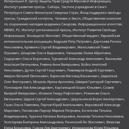
Интернешнл-Р, Центр Защиты Прав Средств Массовой Информации,
Институт развития прессы - Сибирь, Частное учреждение в Санкт-
Петербурге Совета Министров Северных Стран, Фонд поддержки свободы
прессы, Гражданский контроль, Человек и Закон, Общественная комиссия
по сохранению наследия академика Сахарова, Информационное агентство
МЕМО. РУ, Институт региональной прессы, Институт Развития Свободы
Информации, Экозащита!-Женсовет, Общественный вердикт, Евразийская
антимонопольная ассоциация, Бедушев Петр Петрович, Дзугкоева Регина
Николаевна, Кривенко Сергей Владимирович, Милославский Павел
Юрьевич, Шнырова Ольга Вадимовна, Чанышева Лилия Айратовна,
Сидорович Ольга Борисовна, Туровский Александр Алексеевич, Васильева
Анастасия Евгеньевна, Ривина Анна Валерьевна, Бойко Анатолий
Николаевич, Дугин Сергей Георгиевич, Пивоваров Андрей Сергеевич,
Аверин Виталий Евгеньевич, Барахоев Магомед Бекханович, Шарипков
Олег Викторович, Мошель Ирина Ароновна, Шведов Григорий Сергеевич,
Пономарев Лев Александрович, Каргалицкий Борис Юльевич, Созаев
Валерий Валерьевич, Исламов Тимур Рифгатович, Романова Ольга
Евгеньевна, Щаров Сергей Алексадрович, Цирульников Борис Альбертович,
Гасан Ольга Павловна, Паутов Юрий Анатольевич, Верховский Александр
Маркович, Пислакова-Паркер Марина Петровна, Кочеткова Татьяна
Владимировна, Чуркина Наталья Валерьевна, Акимова Татьяна Николаевна,
Золотарева Екатерина Александровна, Рачинский Ян Збигневич, Жемкова
Елена Борисовна, Гудков Лев Дмитриевич, Илларионова Юлия Юрьевна,