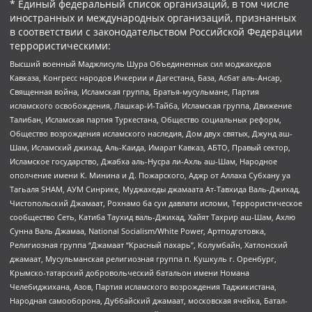
* Единый федеральный список организаций, в том числе
иностранных и международных организаций, признанных
в соответствии с законодательством Российской Федерации
террористическими:
Высший военный Маджлисуль Шура Объединенных сил моджахедов
Кавказа, Конгресс народов Ичкерии и Дагестана, База, Асбат аль-Ансар,
Священная война, Исламская группа, Братья-мусульмане, Партия
исламского освобождения, Лашкар-И-Тайба, Исламская группа, Движение
Талибан, Исламская партия Туркестана, Общество социальных реформ,
Общество возрождения исламского наследия, Дом двух святых, Джунд аш-
Шам, Исламский джихад, Аль-Каида, Имарат Кавказ, АБТО, Правый сектор,
Исламское государство, Джабха аль-Нусра ли-Ахль аш-Шам, Народное
ополчение имени К. Минина и Д. Пожарского, Аджр от Аллаха Субхану уа
Тагьаля SHAM, АУМ Синрике, Муджахеды джамаата Ат-Тавхида Валь-Джихад,
Чистопольский Джамаат, Рохнамо ба суи давлати исломи, Террористическое
сообщество Сеть, Катиба Таухид валь-Джихад, Хайят Тахрир аш-Шам, Ахлю
Сунна Валь Джамаа, National Socialism/White Power, Артподготовка,
Религиозная группа “Джамаат “Красный пахарь”, Колумбайн, Хатлонский
джамаат, Мусульманская религиозная группа п. Кушкуль г. Оренбург,
Крымско-татарский добровольческий батальон имени Номана
Челебиджихана, Азов, Партия исламского возрождения Таджикистана,
Народная самооборона, Дуббайский джамаат, московская ячейка, Батал-