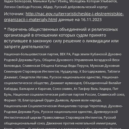
Хаджи Белхороев, Маньяки Культ Убийц, Молодёжь Которая Улыбается,
Легион Свобода России, Айдар, Русский добровольческий корпус
Источник:
http://nac.gov.ru/terroristicheskie-i-ekstremistskie-
organizacii-i-materialy.html
данные на
16.11.2023
* Перечень общественных объединений и религиозных
организаций в отношении которых судом принято
вступившее в законную силу решение о ликвидации или
запрете деятельности:
Национал-большевистская партия, ВЕК РА, Рада земли Кубанской Духовно
Родовой Державы Русь, Община Духовного Управления Асгардской Веси
Беловодья, Славянская Община Капища Веды Перуна, Мужская Духовная
Семинария Староверов-Инглингов, Нурджулар, К Богодержавию, Таблиги
Джамаат, Свидетели Иеговы, Русское национальное единство, Национал-
социалистическое общество, Джамаат мувахидов, Объединенный Вилайат
Кабарды, Балкарии и Карачая, Союз славян, Ат-Такфир Валь-Хиджра, Пит
Буль, Национал-социалистическая рабочая партия России, Славянский союз,
Формат-18, Благородный Орден Дьявола, Армия воли народа,
Национальная Социалистическая Инициатива города Череповца, Духовно-
Родовая Держава Русь, Русское национальное единство, Древнерусской
Инглистической церкви Православных Староверов-Инглингов, Русский
общенациональный союз, Движение против нелегальной иммиграции,
Кровь и Честь, О свободе совести и о религиозных объединениях, Омская