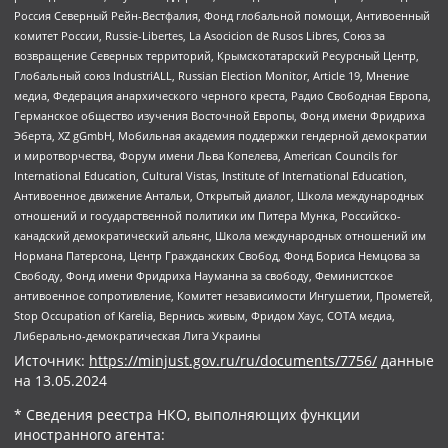
Россия Северный Рейн-Вестфалия, Фонд глобальной помощи, Антивоенный
комитет России, Russie-Libertes, La Asocicion de Rusos Libres, Союз за
возвращение Северных территорий, Крымскотатарский Ресурсный Центр,
Глобальный союз IndustriALL, Russian Election Monitor, Article 19, Мнение
медиа, Федерация анархического черного креста, Радио Свободная Европа,
Германское общество изучения Восточной Европы, Фонд имени Фридриха
Эберта, XZ gGmbH, Мобильная академия поддержки гендерной демократии
и миротворчества, Форум имени Льва Копелева, American Councils for
International Education, Cultural Vistas, Institute of International Education,
Антивоенное движение Антальи, Открытый диалог, Школа международных
отношений и государственной политики им Питера Мунка, Российско-
канадский демократический альянс, Школа международных отношений им
Нормана Патерсона, Центр Гражданских Свобод, Фонд Бориса Немцова за
Свободу, Фонд имени Фридриха Науманна за свободу, Феминистское
антивоенное сопротивление, Комитет независимости Ингушетии, Прометей,
Stop Occupation of Karelia, Вернись живым, Фридом Хаус, СОТА медиа,
Либерально-демократическая Лига Украины
Источник:
https://minjust.gov.ru/ru/documents/7756/
данные
на
13.05.2024
* Сведения реестра НКО, выполняющих функции
иностранного агента: