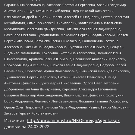
Саранг Анна Васильевна, Захарова Светлана Сергеевна, Аверин Владимир
Анатольевич, Щур Татьяна Михайловна, Щур Николай Алексеевич,
Блинушов Андрей Юрьевич, Мосин Алексей Геннадьевич, Гефтер Валентин
Михайлович, Симонов Алексей Кириллович, Флиге Ирина Анатольевна,
Мельникова Валентина Дмитриевна, Вититинова Елена Владимировна,
Баженова Светлана Куприяновна, Максимов Сергей Владимирович, Беляев
Сергей Иванович, Голубева Елена Николаевна, Ганнушкина Светлана
Алексеевна, Закс Елена Владимировна, Буртина Елена Юрьевна, Гендель
Людмила Залмановна, Кокорина Екатерина Алексеевна, Шуманов Илья
Вячеславович, Арапова Галина Юрьевна, Свечников Анатолий Мариевич,
Прохоров Вадим Юрьевич, Шахова Елена Владимировна, Подузов Сергей
Васильевич, Протасова Ирина Вячеславовна, Литинский Леонид Борисович,
Лукашевский Сергей Маркович, Бахмин Вячеслав Иванович, Шабад
Анатолий Ефимович, Сухих Дарья Николаевна, Орлов Олег Петрович,
Добровольская Анна Дмитриевна, Королева Александра Евгеньевна,
Смирнов Владимир Александрович, Вицин Сергей Ефимович, Золотухин
Борис Андреевич, Левинсон Лев Семенович, Локшина Татьяна Иосифовна,
Орлов Олег Петрович, Полякова Мара Федоровна, Резник Генри Маркович,
Захаров Герман Константинович
Источник:
http://unro.minjust.ru/NKOForeignAgent.aspx
данные на
24.03.2022