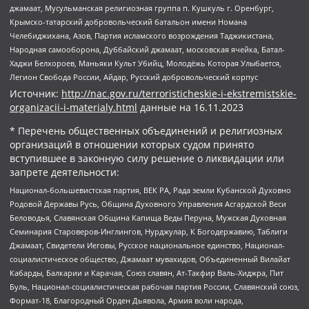
джамаат, Мусульманская религиозная группа п. Кушкуль г. Оренбург,
Крымско-татарский добровольческий батальон имени Номана
Челебиджихана, Азов, Партия исламского возрождения Таджикистана,
Народная самооборона, Дуббайский джамаат, московская ячейка, Батал-
Хаджи Белхороев, Маньяки Культ Убийц, Молодёжь Которая Улыбается,
Легион Свобода России, Айдар, Русский добровольческий корпус
Источник:
http://nac.gov.ru/terroristicheskie-i-ekstremistskie-
organizacii-i-materialy.html
данные на
16.11.2023
* Перечень общественных объединений и религиозных
организаций в отношении которых судом принято
вступившее в законную силу решение о ликвидации или
запрете деятельности:
Национал-большевистская партия, ВЕК РА, Рада земли Кубанской Духовно
Родовой Державы Русь, Община Духовного Управления Асгардской Веси
Беловодья, Славянская Община Капища Веды Перуна, Мужская Духовная
Семинария Староверов-Инглингов, Нурджулар, К Богодержавию, Таблиги
Джамаат, Свидетели Иеговы, Русское национальное единство, Национал-
социалистическое общество, Джамаат мувахидов, Объединенный Вилайат
Кабарды, Балкарии и Карачая, Союз славян, Ат-Такфир Валь-Хиджра, Пит
Буль, Национал-социалистическая рабочая партия России, Славянский союз,
Формат-18, Благородный Орден Дьявола, Армия воли народа,