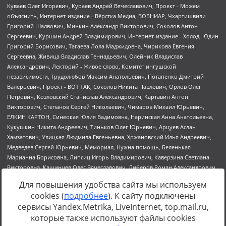
Для повышения удобства сайта мы используем
cookies (
подробнее
). К сайту подключены
сервисы Yandex.Metrika, LiveInternet, top.mail.ru,
Источник:
https://minjust.gov.ru/uploaded/files/reestr-
которые также используют файлы cookies
inostrannyih-agentov-22-03-2024.pdf
данные на
22.03.2024