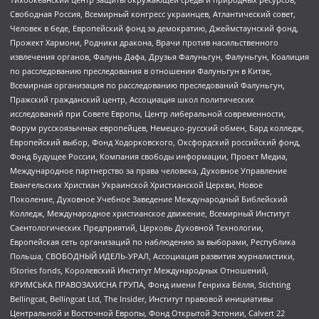
Свободная Россия, Всемирный конгресс украинцев, Атлантический совет,
Человек в беде, Европейский фонд за демократию, Джеймстаунский фонд,
Прожект Хармони, Родники дракона, Врачи против насильственного
извлечения органов, Фалунь Дафа, Друзья Фалуньгун, Фалуньгун, Коалиция
по расследованию преследования в отношении Фалуньгун в Китае,
Всемирная организация по расследованию преследований Фалуньгун,
Пражский гражданский центр, Ассоциация школ политических
исследований при Совете Европы, Центр либеральной современности,
Форум русскоязычных европейцев, Немецко-русский обмен, Бард колледж,
Европейский выбор, Фонд Ходорковского, Оксфордский российский фонд,
Фонд Будущее России, Компания свободы информации, Проект Медиа,
Международное партнерство за права человека, Духовное Управление
Евангельских Христиан Украинской Христианской Церкви, Новое
Поколение, Духовное Учебное Заведение Международный Библейский
Колледж, Международное христианское движение, Всемирный Институт
Саентологических Предприятий, Церковь Духовной Технологии,
Европейская сеть организаций по наблюдению за выборами, Республика
Польша, СВОБОДНЫЙ ИДЕЛЬ-УРАЛ, Ассоциация развития журналистики,
IStories fonds, Королевский Институт Международных Отношений,
КРИМСЬКА ПРАВОЗАХИСНА ГРУПА, Фонд имени Генриха Бёлля, Stichting
Bellingcat, Bellingcat Ltd, The Insider, Институт правовой инициативы
Центральной и Восточной Европы, Фонд Открытой Эстонии, Calvert 22