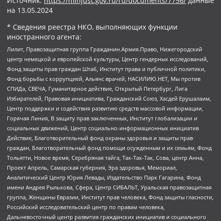
Источник:
https://minjust.gov.ru/ru/documents/7756/
данные
на
13.05.2024
* Сведения реестра НКО, выполняющих функции
иностранного агента:
Лилит, Правозащитная группа Гражданин.Армия.Право, Нижегородский
центр немецкой и европейской культуры, Центр гендерных исследований,
Фонд защиты прав граждан Штаб, Институт права и публичной политики,
Фонд борьбы с коррупцией, Альянс врачей, НАСИЛИЮ.НЕТ, Мы против
СПИДа, СВЕЧА, Гуманитарное действие, Открытый Петербург, Лига
Избирателей, Правовая инициатива, Гражданский Союз, Хасдей Ерушалаим,
Центр поддержки и содействия развитию средств массовой информации,
Горячая Линия, В защиту прав заключенных, Институт глобализации и
социальных движений, Центр социально-информационных инициатив
Действие, Благотворительный фонд охраны здоровья и защиты прав
граждан, Благотворительный фонд помощи осужденным и их семьям, Фонд
Тольятти, Новое время, Серебряная тайга, Так-Так-Так, Сова, центр Анна,
Проект Апрель, Самарская губерния, Эра здоровья, Мемориал,
Аналитический Центр Юрия Левады, Издательство Парк Гагарина, Фонд
имени Андрея Рылькова, Сфера, Центр СИБАЛЬТ, Уральская правозащитная
группа, Женщины Евразии, Институт прав человека, Фонд защиты гласности,
Российский исследовательский центр по правам человека,
Дальневосточный центр развития гражданских инициатив и социального