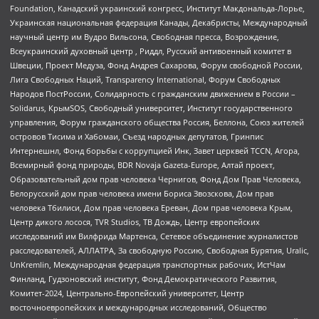
Foundation, Канадский украинский конгресс, Институт Макдональда-Лорье,
Украинская национальная федерация Канады, Декабристы, Международный
научный центр им Вудро Вильсона, Свободная пресса, Возрождение,
Всеукраинский духовный центр , Риддл, Русский антивоенный комитет в
Швеции, Проект Медуза, Фонд Андрея Сахарова, Форум свободной России,
Лига Свободных Наций, Transparеncy International, Форум Свободных
Народов ПостРоссии, Солидарность с гражданским движением в России –
Solidarus, КрымSOS, Свободный университет, Институт государственного
управления, Форум гражданского общества Россия, Беллона, Союз жителей
островов Тисима и Хабомаи, Съезд народных депутатов, Гринпис
Интернешнл, Фонд борьбы с коррупцией Инк, Завет церквей TCCN, Агора,
Всемирный фонд природы, BDR Novaja Gazeta-Europe, Алтай проект,
Образовательный дом прав человека Чернигов, Фонд Дом Прав Человека,
Белорусский дом прав человека имени Бориса Звозскова, Дом прав
человека Тбилиси, Дом прав человека Ереван, Дом прав человека Крым,
Центр дикого лосося, TVR Studios, ТВ Дождь, Центр европейских
исследований им Вилфрида Мартенса, Сетевое объединение журналистов
расследователей, АЛЛАТРА, За свободную Россию, Свободная Бурятия, Uralic,
UnKremlin, Международная федерация транспортных рабочих, ИстЧам
Финланд, Гудзоновский институт, Фонд Демократического Развития,
Комитет-2024, Центрально-Европейский университет, Центр
восточноевропейских и международных исследований, Общество