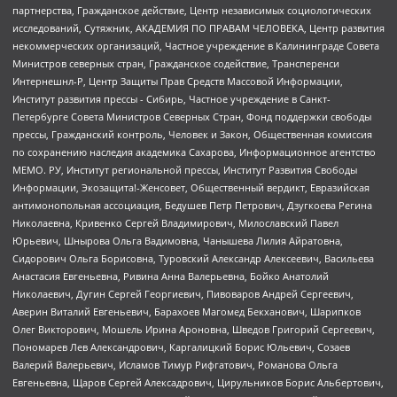
партнерства, Гражданское действие, Центр независимых социологических
исследований, Сутяжник, АКАДЕМИЯ ПО ПРАВАМ ЧЕЛОВЕКА, Центр развития
некоммерческих организаций, Частное учреждение в Калининграде Совета
Министров северных стран, Гражданское содействие, Трансперенси
Интернешнл-Р, Центр Защиты Прав Средств Массовой Информации,
Институт развития прессы - Сибирь, Частное учреждение в Санкт-
Петербурге Совета Министров Северных Стран, Фонд поддержки свободы
прессы, Гражданский контроль, Человек и Закон, Общественная комиссия
по сохранению наследия академика Сахарова, Информационное агентство
МЕМО. РУ, Институт региональной прессы, Институт Развития Свободы
Информации, Экозащита!-Женсовет, Общественный вердикт, Евразийская
антимонопольная ассоциация, Бедушев Петр Петрович, Дзугкоева Регина
Николаевна, Кривенко Сергей Владимирович, Милославский Павел
Юрьевич, Шнырова Ольга Вадимовна, Чанышева Лилия Айратовна,
Сидорович Ольга Борисовна, Туровский Александр Алексеевич, Васильева
Анастасия Евгеньевна, Ривина Анна Валерьевна, Бойко Анатолий
Николаевич, Дугин Сергей Георгиевич, Пивоваров Андрей Сергеевич,
Аверин Виталий Евгеньевич, Барахоев Магомед Бекханович, Шарипков
Олег Викторович, Мошель Ирина Ароновна, Шведов Григорий Сергеевич,
Пономарев Лев Александрович, Каргалицкий Борис Юльевич, Созаев
Валерий Валерьевич, Исламов Тимур Рифгатович, Романова Ольга
Евгеньевна, Щаров Сергей Алексадрович, Цирульников Борис Альбертович,