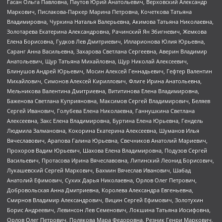
Гасан Ольга Павловна, Паутов Юрий Анатольевич, Верховский Александр
Маркович, Пислакова-Паркер Марина Петровна, Кочеткова Татьяна
Владимировна, Чуркина Наталья Валерьевна, Акимова Татьяна Николаевна,
Золотарева Екатерина Александровна, Рачинский Ян Збигневич, Жемкова
Елена Борисовна, Гудков Лев Дмитриевич, Илларионова Юлия Юрьевна,
Саранг Анна Васильевна, Захарова Светлана Сергеевна, Аверин Владимир
Анатольевич, Щур Татьяна Михайловна, Щур Николай Алексеевич,
Блинушов Андрей Юрьевич, Мосин Алексей Геннадьевич, Гефтер Валентин
Михайлович, Симонов Алексей Кириллович, Флиге Ирина Анатольевна,
Мельникова Валентина Дмитриевна, Вититинова Елена Владимировна,
Баженова Светлана Куприяновна, Максимов Сергей Владимирович, Беляев
Сергей Иванович, Голубева Елена Николаевна, Ганнушкина Светлана
Алексеевна, Закс Елена Владимировна, Буртина Елена Юрьевна, Гендель
Людмила Залмановна, Кокорина Екатерина Алексеевна, Шуманов Илья
Вячеславович, Арапова Галина Юрьевна, Свечников Анатолий Мариевич,
Прохоров Вадим Юрьевич, Шахова Елена Владимировна, Подузов Сергей
Васильевич, Протасова Ирина Вячеславовна, Литинский Леонид Борисович,
Лукашевский Сергей Маркович, Бахмин Вячеслав Иванович, Шабад
Анатолий Ефимович, Сухих Дарья Николаевна, Орлов Олег Петрович,
Добровольская Анна Дмитриевна, Королева Александра Евгеньевна,
Смирнов Владимир Александрович, Вицин Сергей Ефимович, Золотухин
Борис Андреевич, Левинсон Лев Семенович, Локшина Татьяна Иосифовна,
Орлов Олег Петрович, Полякова Мара Федоровна, Резник Генри Маркович,