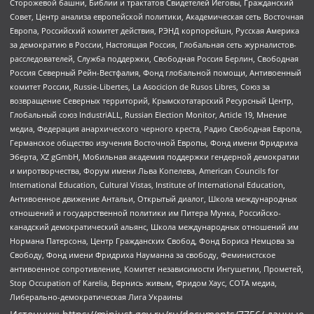
Сторожевой башни, Библии и трактатов Свидетелей Иеговы, Гражданский
Совет, Центр анализа европейской политики, Академическая сеть Восточная
Европа, Российский комитет действия, РЭНД корпорейшн, Русская Америка
за демократию в России, Настоящая Россия, Глобальная сеть журналистов-
расследователей, Служба поддержки, Свободная Россия Берлин, Свободная
Россия Северный Рейн-Вестфалия, Фонд глобальной помощи, Антивоенный
комитет России, Russie-Libertes, La Asocicion de Rusos Libres, Союз за
возвращение Северных территорий, Крымскотатарский Ресурсный Центр,
Глобальный союз IndustriALL, Russian Election Monitor, Article 19, Мнение
медиа, Федерация анархического черного креста, Радио Свободная Европа,
Германское общество изучения Восточной Европы, Фонд имени Фридриха
Эберта, XZ gGmbH, Мобильная академия поддержки гендерной демократии
и миротворчества, Форум имени Льва Копелева, American Councils for
International Education, Cultural Vistas, Institute of International Education,
Антивоенное движение Антальи, Открытый диалог, Школа международных
отношений и государственной политики им Питера Мунка, Российско-
канадский демократический альянс, Школа международных отношений им
Нормана Патерсона, Центр Гражданских Свобод, Фонд Бориса Немцова за
Свободу, Фонд имени Фридриха Науманна за свободу, Феминистское
антивоенное сопротивление, Комитет независимости Ингушетии, Прометей,
Stop Occupation of Karelia, Вернись живым, Фридом Хаус, СОТА медиа,
Либерально-демократическая Лига Украины