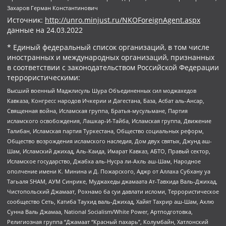
Захаров Герман Константинович
Источник:
http://unro.minjust.ru/NKOForeignAgent.aspx
данные на
24.03.2022
* Единый федеральный список организаций, в том числе
иностранных и международных организаций, признанных
в соответствии с законодательством Российской Федерации
террористическими:
Высший военный Маджлисуль Шура Объединенных сил моджахедов
Кавказа, Конгресс народов Ичкерии и Дагестана, База, Асбат аль-Ансар,
Священная война, Исламская группа, Братья-мусульмане, Партия
исламского освобождения, Лашкар-И-Тайба, Исламская группа, Движение
Талибан, Исламская партия Туркестана, Общество социальных реформ,
Общество возрождения исламского наследия, Дом двух святых, Джунд аш-
Шам, Исламский джихад, Аль-Каида, Имарат Кавказ, АБТО, Правый сектор,
Исламское государство, Джабха аль-Нусра ли-Ахль аш-Шам, Народное
ополчение имени К. Минина и Д. Пожарского, Аджр от Аллаха Субхану уа
Тагьаля SHAM, АУМ Синрике, Муджахеды джамаата Ат-Тавхида Валь-Джихад,
Чистопольский Джамаат, Рохнамо ба суи давлати исломи, Террористическое
сообщество Сеть, Катиба Таухид валь-Джихад, Хайят Тахрир аш-Шам, Ахлю
Сунна Валь Джамаа, National Socialism/White Power, Артподготовка,
Религиозная группа “Джамаат “Красный пахарь”, Колумбайн, Хатлонский