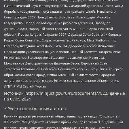
Патриотический клуб-Новокузнецк/РПК, Сибирский державный союз, Фонд
борьбы с коррупцией, Фонд защиты прав граждан, Штабы Навального,
Совет граждан СССР Прикубанского округа г. Краснодара, Мужское
государство, Народное объединение русского движения, Народное
движение Адат, Народный совет граждан РСФСР СССР Архангельской
области, Проект Штурм, Граждане СССР, Держава Союз Советских Светлых
Родов, Совет Советских Социалистических Районов, Meta Platforms Inc,
Facebook, Instagram, WhatsApp, СИЧ-С14, Добровольческое Движение
Организации украинских националистов, Черный Комитет, Татарстанское
Региональное Всетатарское общественное движение, Невоград,
Молодежное Демократическое Движение Весна, Верховный Совет
Татарской Автономной Советской Социалистической Республики, Конгресс
ойрат-калмыцкого народа, Исполнительный комитет совета народных
депутатов Красноярского края, Этническое национальное объединение,
ЛГБТ, Я.МЫ Сергей Фургал
Источник:
https://minjust.gov.ru/ru/documents/7822/
данные
на
03.05.2024
* Реестр иностранных агентов:
Калининградская региональная общественная организация "Экозащита!-Женсовет", Фонд содействия защите прав и свобод граждан "Общественный вердикт", Фонд "Институт Развития Свободы Информации", Частное учреждение "Информационное агентство МЕМО. РУ", Региональная общественная организация "Общественная комиссия по сохранению наследия академика Сахарова", Фонд поддержки свободы прессы, Санкт-Петербургская общественная правозащитная организация "Гражданский контроль", Межрегиональная общественная организация "Информационно-просветительский центр "Мемориал", Региональный Фонд "Центр Защиты Прав Средств Массовой Информации", с 05.12.2023 Фонд "Центр Защиты Прав Средств массовой информации", Региональная общественная благотворительная организация помощи беженцам и мигрантам "Гражданское содействие", Негосударственное образовательное учреждение дополнительного профессионального образования (повышение квалификации) специалистов "АКАДЕМИЯ ПО ПРАВАМ ЧЕЛОВЕКА", Свердловская региональная общественная организация "Сутяжник", Автономная некоммерческая организация "Центр независимых социологических исследований", Союз общественных объединений "Российский исследовательский центр по правам человека", Региональное общественное учреждение научно-информационный центр "МЕМОРИАЛ", Некоммерческая организация "Фонд защиты гласности", Автономная некоммерческая организация "Институт прав человека", Городская общественная организация "Екатеринбургское общество "МЕМОРИАЛ", Городская общественная организация "Рязанское историко-просветительское и правозащитное общество "Мемориал" (Рязанский Мемориал), Челябинский региональный орган общественной самодеятельности – женское общественное объединение "Женщины Евразии", Челябинский региональный орган общественной самодеятельности "Уральская правозащитная группа", Фонд содействия защите здоровья и социальной справедливости имени Андрея Рылькова, Автономная Некоммерческая Организация "Аналитический Центр Юрия Левады", Автономная некоммерческая организация социальной поддержки населения "Проект Апрель", Региональная общественная организация помощи женщинам и детям, находящимся в кризисной ситуации "Информационно-методический центр "Анна", Фонд содействия развитию массовых коммуникаций и правовому просвещению "Так-так-Так", Фонд содействия устойчивому развитию "Серебряная тайга", Свердловский региональный общественный фонд социальных проектов "Новое время", "Idel.Реалии", Кавказ.Реалии, Крым.Реалии, Телеканал Настоящее Время, Татаро-башкирская служба Радио Свобода (Azatliq Radiosi), Радио Свободная Европа/Радио Свобода (PCE/PC), "Сибирь.Реалии", "Фактограф", Благотворительный фонд помощи осужденным и их семьям, Автономная некоммерческая организация "Институт глобализации и социальных движений", Фонд "В защиту прав заключенных", Частное учреждение "Центр поддержки и содействия развитию средств массовой информации", Пензенский региональный общественный благотворительный фонд "Гражданский союз", "Север.Реалии", Некоммерческая организация Фонд "Правовая инициатива", Общество с ограниченной ответственностью "Радио Свободная Европа/Радио Свобода", Чешское информационное агентство "MEDIUM-ORIENT", Красноярская региональная общественная организация "Мы против СПИДа", Камалягин Денис Николаевич, Маркелов Сергей Евгеньевич, Пономарев Лев Александрович, Савицкая Людмила Алексеевна, Автономная некоммерческая организация "Центр по работе с проблемой насилия "НАСИЛИЮ.НЕТ", Межрегиональный профессиональный союз работников здравоохранения "Альянс врачей", Юридическое лицо, зарегистрированное в Латвийской Республике, SIA "Medusa Project" (регистрационный номер 40103797863, дата регистрации 10.06.2014), Некоммерческая организация "Фонд по борьбе с коррупцией", Автономная некоммерческая организация "Институт права и публичной политики", Баданин Роман Сергеевич, Гликин Максим Александрович, Железнова Мария Михайловна, Лукьянова Юлия Сергеевна, Маетная Елизавета Витальевна, Маняхин Петр Борисович, Чуракова Ольга Владимировна, Ярош Юлия Петровна, Юридическое лицо "The Insider SIA", зарегистрированное в Риге, Латвийская Республика (дата регистрации 26.06.2015), являющееся администратором доменного имени интернет-издания "The Insider SIA", https://theins.ru, Постернак Алексей Евгеньевич, Рубин Михаил Аркадьевич, Анин Роман Александрович, Юридическое лицо Istories fonds, зарегистрированное в Латвийской Республике (регистрационный номер 50008295751, дата регистрации 24.02.2020), Великовский Дмитрий Александрович, Долинина Ирина Николаевна, Мароховская Алеся Алексеевна, Шлейнов Роман Юрьевич, Шмагун Олеся Валентиновна, Общество с ограниченной ответственностью "Альтаир 2021", Общество с ограниченной ответственностью "Вега 2021", Общество с ограниченной ответственностью "Главный редактор 2021", Общество с ограниченной ответственностью "Ромашки монолит", Важенков Артем Валерьевич, Ивановская областная общественная организация "Центр гендерных исследований", Гурман Юрий Альбертович, Медиапроект "ОВД-Инфо", Егоров Владимир Владимирович, Жилинский Владимир Александрович, Общество с ограниченной ответственностью "ЗП", Иванова София Юрьевна, Карезина Инна Павловна, Кильтау Екатерина Викторовна, Петров Алексей Викторович, Пискунов Сергей Евгеньевич, Смирнов Сергей Сергеевич, Тихонов Михаил Сергеевич, Общество с ограниченной ответственностью "ЖУРНАЛИСТ-ИНОСТРАННЫЙ АГЕНТ", Арапова Галина Юрьевна, Вольтская Татьяна Анатольевна, Американская компания "Mason G.E.S. Anonymous Foundation" (США), являющаяся владельцем интернет-издания https://mnews.world/, Компания "Stichting Bellingcat", зарегистрированная в Нидерландах (дата регистрации 11.07.2018), Захаров Андрей Вячеславович, Клепиковская Екатерина Дмитриевна, Общество с ограниченной ответственностью "МЕМО", Перл Роман Александрович, Симонов Евгений Алексеевич, Соловьева Елена Анатольевна, Сотников Даниил Владимирович, Сурначева Елизавета Дмитриевна, Автономная некоммерческая организация по защите прав человека и информированию населения "Якутия – Наше Мнение", Общество с ограниченной ответственностью "Москоу диджитал медиа", с 26.01.2023 Общество с ограниченной ответственностью "Чайка Белые сады", Ветошкина Валерия Валерьевна, Заговора Максим Александрович, Межрегиональное общественное движение "Российская ЛГБТ - сеть", Оленичев Максим Владимирович, Павлов Иван Юрьевич, Скворцова Елена Сергеевна, Общество с ограниченной ответственностью "Как бы инагент", Кочетков Игорь Викторович, Общество с ограниченной ответственностью "Честные выборы", Еланчик Олег Александрович, Общество с ограниченной ответственностью "Нобелевский призыв", Гималова Регина Эмилевна, Григорьев Андрей Валерьевич, Григорьева Алина Александровна, Ассоциация по содействию защите прав призывников, альтернативнослужащих и военнослужащих "Правозащитная группа "Гражданин.Армия.Право", Хисамова Регина Фаритовна, Автономная некоммерческая организация по реализации социально-правовых программ "Лилит", Дальневосточное общественное движение "Маяк", Санкт-Петербургская ЛГБТ-инициативная группа "Выход", Инициативная группа ЛГБТ+ "Реверс", Алексеев Андрей Викторович, Бекбулатова Таисия Львовна, Беляев Иван Михайлович, Владыкина Елена Сергеевна, Гельман Марат Александрович, Никульшина Вероника Юрьевна, Толоконникова Надежда Андреевна, Шендерович Виктор Анатольевич, Общество с ограниченной ответственностью "Данное сообщение", Общество с ограниченной ответственностью Издательский дом "Новая глава", Айнбиндер Александра Александровна, Московский комьюнити-центр для ЛГБТ+инициатив, Благотворительный фонд развития филантропии, Deutsche Welle (Германия, Kurt-Schumacher-Strasse 3, 53113 Bonn), Борзунова Мария Михайловна, Воробьев Виктор Викторович, Голубева Анна Львовна, Константинова Алла Михайловна, Малкова Ирина Владимировна, Мурадов Мурад Абдулгалимович, Осетинская Елизавета Николаевна, Понасенков Евгений Николаевич, Ганапольский Матвей Юрьевич, Киселев Евгений Алексеевич, Борухович Ирина Григорьевна, Дремин Иван Тимофеевич, Дубровский Дмитрий Викторович, Красноярская региональная общественная организация поддержки и развития альтернативных образовательных технологий и межкультурных коммуникаций "ИНТЕРРА", Маяковская Екатерина Алексеевна, Фейгин Марк Захарович, Филимонов Андрей Викторович, Дзугкоева Регина Николаевна, Доброхотов Роман Александрович, Дудь Юрий Александрович, Елкин Сергей Владимирович, Кругликов Кирилл Игоревич, Сабунаева Мария Леонидовна, Семенов Алексей Владимирович, Шаинян Карен Багратович, Шульман Екатерина Михайловна, Асафьев Артур Валерьевич, Вахштайн Виктор Семенович, Венедиктов Алексей Алексеевич, Лушникова Екатерина Евгеньевна, Волков Леонид Михайлович, Невзоров Александр Глебович, Пархоменко Сергей Борисович, Сироткин Ярослав Николаевич, Кара-Мурза Владимир Владимирович, Баранова Наталья Владимировна, Гозман Леонид Яковлевич, Кагарлицкий Борис Юльевич, Климарев Михаил Валерьевич, Милов Владимир Станиславович, Автономная некоммерческая организация Краснодарский центр современного искусства "Типография", Моргенштерн Алишер Тагирович, Соболь Любовь Эдуардовна, Общество с ограниченной ответственностью "ЛИЗА НОРМ", Каспаров Гарри Кимович, Ходорковский Михаил Борисович, Общество с ограниченной ответственностью "Апрельские тезисы", Данилович Ирина Брониславовна, Кашин Олег Владимирович, Петров Николай Владимирович, Пивоваров Алексей Владимирович, Соколов Михаил Владимирович, Цветкова Юлия Владимировна, Чичваркин Евгений Александрович, Комитет против пыток/Команда против пыток, Общество с ограниченной ответственностью "Первый научный", Общество с ограниченной ответственностью "Вертолет и ко", Белоцерковская Вероника Борисовна, Кац Максим Евгеньевич, Лазарева Татьяна Юрьевна, Шаведдинов Руслан Табризович, Яшин Илья Валерьевич, Общество с ограниченной ответственностью "Иноагент ААВ", Алешковский Дмитрий Петрович, Альбац Евгения Марковна, Быков Дмитрий Львович, Галямина Юлия Евгеньевна, Лойко Сергей Леонидович, Мартынов Кирилл Константинович, Медведев Сергей Александрович, Крашенинников Федор Геннадиевич, Гордеева Катерина Вл