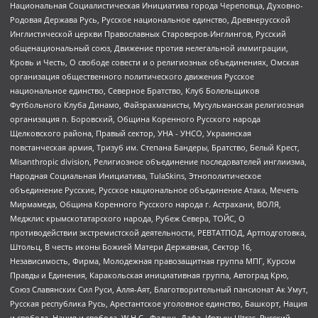
Национальная Социалистическая Инициатива города Череповца, Духовно-
Родовая Держава Русь, Русское национальное единство, Древнерусской
Инглистической церкви Православных Староверов-Инглингов, Русский
общенациональный союз, Движение против нелегальной иммиграции,
Кровь и Честь, О свободе совести и о религиозных объединениях, Омская
организация общественного политического движения Русское
национальное единство, Северное Братство, Клуб Болельщиков
Футбольного Клуба Динамо, Файзрахманисты, Мусульманская религиозная
организация п. Боровский, Община Коренного Русского народа
Щелковского района, Правый сектор, УНА - УНСО, Украинская
повстанческая армия, Тризуб им. Степана Бандеры, Братство, Белый Крест,
Misanthropic division, Религиозное объединение последователей инглиизма,
Народная Социальная Инициатива, TulaSkins, Этнополитическое
объединение Русские, Русское национальное объединение Атака, Мечеть
Мирмамеда, Община Коренного Русского народа г. Астрахани, ВОЛЯ,
Меджлис крымскотатарского народа, Рубеж Севера, ТОЙС, О
противодействии экстремистской деятельности, РЕВТАТПОД, Артподготовка,
Штольц, В честь иконы Божией Матери Державная, Сектор 16,
Независимость, Фирма, Молодежная правозащитная группа МПГ, Курсом
Правды и Единения, Каракольская инициативная группа, Автоград Крю,
Союз Славянских Сил Руси, Алля-Аят, Благотворительный пансионат Ак Умут,
Русская республика Русь, Арестантское уголовное единство, Башкорт, Нация
и свобода, Нация и свобода, W.H.С., Фалунь Дафа, Иртыш Ultras, Русский