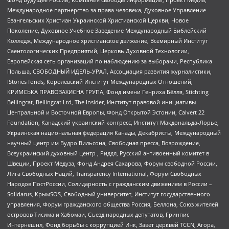
Международное партнерство за права человека, Духовное Управление
Евангельских Христиан Украинской Христианской Церкви, Новое
Поколение, Духовное Учебное Заведение Международный Библейский
Колледж, Международное христианское движение, Всемирный Институт
Саентологических Предприятий, Церковь Духовной Технологии,
Европейская сеть организаций по наблюдению за выборами, Республика
Польша, СВОБОДНЫЙ ИДЕЛЬ-УРАЛ, Ассоциация развития журналистики,
IStories fonds, Королевский Институт Международных Отношений,
КРИМСЬКА ПРАВОЗАХИСНА ГРУПА, Фонд имени Генриха Бёлля, Stichting
Bellingcat, Bellingcat Ltd, The Insider, Институт правовой инициативы
Центральной и Восточной Европы, Фонд Открытой Эстонии, Calvert 22
Foundation, Канадский украинский конгресс, Институт Макдональда-Лорье,
Украинская национальная федерация Канады, Декабристы, Международный
научный центр им Вудро Вильсона, Свободная пресса, Возрождение,
Всеукраинский духовный центр , Риддл, Русский антивоенный комитет в
Швеции, Проект Медуза, Фонд Андрея Сахарова, Форум свободной России,
Лига Свободных Наций, Transparеncy International, Форум Свободных
Народов ПостРоссии, Солидарность с гражданским движением в России –
Solidarus, КрымSOS, Свободный университет, Институт государственного
управления, Форум гражданского общества Россия, Беллона, Союз жителей
островов Тисима и Хабомаи, Съезд народных депутатов, Гринпис
Интернешнл, Фонд борьбы с коррупцией Инк, Завет церквей TCCN, Агора,