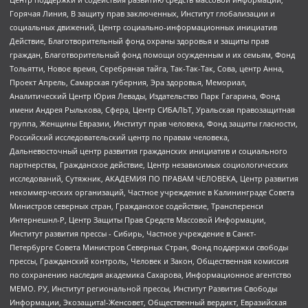
Горячая Линия, В защиту прав заключенных, Институт глобализации и
социальных движений, Центр социально-информационных инициатив
Действие, Благотворительный фонд охраны здоровья и защиты прав
граждан, Благотворительный фонд помощи осужденным и их семьям, Фонд
Тольятти, Новое время, Серебряная тайга, Так-Так-Так, Сова, центр Анна,
Проект Апрель, Самарская губерния, Эра здоровья, Мемориал,
Аналитический Центр Юрия Левады, Издательство Парк Гагарина, Фонд
имени Андрея Рылькова, Сфера, Центр СИБАЛЬТ, Уральская правозащитная
группа, Женщины Евразии, Институт прав человека, Фонд защиты гласности,
Российский исследовательский центр по правам человека,
Дальневосточный центр развития гражданских инициатив и социального
партнерства, Гражданское действие, Центр независимых социологических
исследований, Сутяжник, АКАДЕМИЯ ПО ПРАВАМ ЧЕЛОВЕКА, Центр развития
некоммерческих организаций, Частное учреждение в Калининграде Совета
Министров северных стран, Гражданское содействие, Трансперенси
Интернешнл-Р, Центр Защиты Прав Средств Массовой Информации,
Институт развития прессы - Сибирь, Частное учреждение в Санкт-
Петербурге Совета Министров Северных Стран, Фонд поддержки свободы
прессы, Гражданский контроль, Человек и Закон, Общественная комиссия
по сохранению наследия академика Сахарова, Информационное агентство
МЕМО. РУ, Институт региональной прессы, Институт Развития Свободы
Информации, Экозащита!-Женсовет, Общественный вердикт, Евразийская