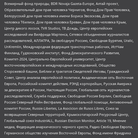
Всемирный фонд природы, BDR Novaja Gazeta-Europe, Алтай проект,
Образовательный дом прав человека Чернигов, Фонд Дом Прав Человека,
Белорусский дом прав человека имени Бориса Звозскова, Дом прав
человека Тбилиси, Дом прав человека Ереван, Дом прав человека Крым,
Центр дикого лосося, TVR Studios, ТВ Дождь, Центр европейских
исследований им Вилфрида Мартенса, Сетевое объединение журналистов
расследователей, АЛЛАТРА, За свободную Россию, Свободная Бурятия, Uralic,
UnKremlin, Международная федерация транспортных рабочих, ИстЧам
Финланд, Гудзоновский институт, Фонд Демократического Развития,
Комитет-2024, Центрально-Европейский университет, Центр
восточноевропейских и международных исследований, Общество
Сторожевой башни, Библии и трактатов Свидетелей Иеговы, Гражданский
Совет, Центр анализа европейской политики, Академическая сеть Восточная
Европа, Российский комитет действия, РЭНД корпорейшн, Русская Америка
за демократию в России, Настоящая Россия, Глобальная сеть журналистов-
расследователей, Служба поддержки, Свободная Россия Берлин, Свободная
Россия Северный Рейн-Вестфалия, Фонд глобальной помощи, Антивоенный
комитет России, Russie-Libertes, La Asocicion de Rusos Libres, Союз за
возвращение Северных территорий, Крымскотатарский Ресурсный Центр,
Глобальный союз IndustriALL, Russian Election Monitor, Article 19, Мнение
медиа, Федерация анархического черного креста, Радио Свободная Европа,
Германское общество изучения Восточной Европы, Фонд имени Фридриха