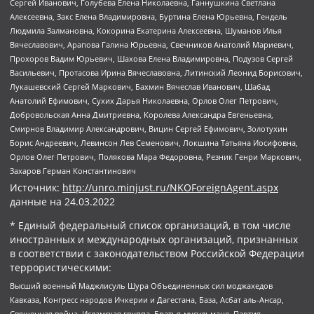
Сергей Иванович, Голубева Елена Николаевна, Ганнушкина Светлана
Алексеевна, Закс Елена Владимировна, Буртина Елена Юрьевна, Гендель
Людмила Залмановна, Кокорина Екатерина Алексеевна, Шуманов Илья
Вячеславович, Арапова Галина Юрьевна, Свечников Анатолий Мариевич,
Прохоров Вадим Юрьевич, Шахова Елена Владимировна, Подузов Сергей
Васильевич, Протасова Ирина Вячеславовна, Литинский Леонид Борисович,
Лукашевский Сергей Маркович, Бахмин Вячеслав Иванович, Шабад
Анатолий Ефимович, Сухих Дарья Николаевна, Орлов Олег Петрович,
Добровольская Анна Дмитриевна, Королева Александра Евгеньевна,
Смирнов Владимир Александрович, Вицин Сергей Ефимович, Золотухин
Борис Андреевич, Левинсон Лев Семенович, Локшина Татьяна Иосифовна,
Орлов Олег Петрович, Полякова Мара Федоровна, Резник Генри Маркович,
Захаров Герман Константинович
Источник:
http://unro.minjust.ru/NKOForeignAgent.aspx
данные на
24.03.2022
* Единый федеральный список организаций, в том числе
иностранных и международных организаций, признанных
в соответствии с законодательством Российской Федерации
террористическими:
Высший военный Маджлисуль Шура Объединенных сил моджахедов
Кавказа, Конгресс народов Ичкерии и Дагестана, База, Асбат аль-Ансар,
Священная война, Исламская группа, Братья-мусульмане, Партия