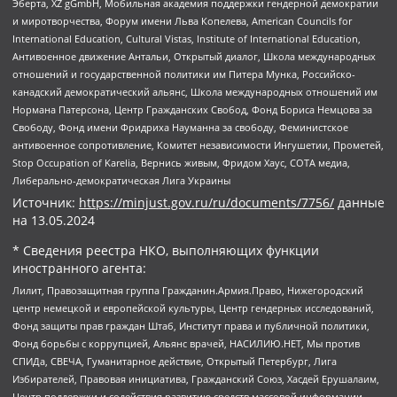
Эберта, XZ gGmbH, Мобильная академия поддержки гендерной демократии
и миротворчества, Форум имени Льва Копелева, American Councils for
International Education, Cultural Vistas, Institute of International Education,
Антивоенное движение Антальи, Открытый диалог, Школа международных
отношений и государственной политики им Питера Мунка, Российско-
канадский демократический альянс, Школа международных отношений им
Нормана Патерсона, Центр Гражданских Свобод, Фонд Бориса Немцова за
Свободу, Фонд имени Фридриха Науманна за свободу, Феминистское
антивоенное сопротивление, Комитет независимости Ингушетии, Прометей,
Stop Occupation of Karelia, Вернись живым, Фридом Хаус, СОТА медиа,
Либерально-демократическая Лига Украины
Источник:
https://minjust.gov.ru/ru/documents/7756/
данные
на
13.05.2024
* Сведения реестра НКО, выполняющих функции
иностранного агента:
Лилит, Правозащитная группа Гражданин.Армия.Право, Нижегородский
центр немецкой и европейской культуры, Центр гендерных исследований,
Фонд защиты прав граждан Штаб, Институт права и публичной политики,
Фонд борьбы с коррупцией, Альянс врачей, НАСИЛИЮ.НЕТ, Мы против
СПИДа, СВЕЧА, Гуманитарное действие, Открытый Петербург, Лига
Избирателей, Правовая инициатива, Гражданский Союз, Хасдей Ерушалаим,
Центр поддержки и содействия развитию средств массовой информации,