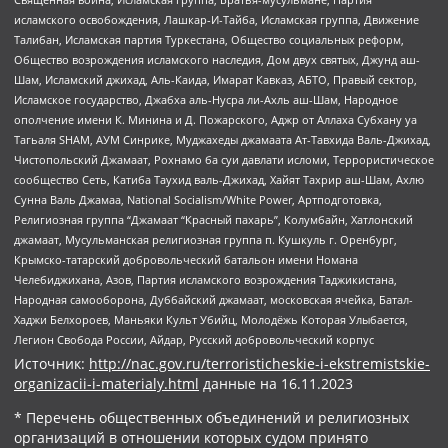
исламского освобождения, Лашкар-И-Тайба, Исламская группа, Движение
Талибан, Исламская партия Туркестана, Общество социальных реформ,
Общество возрождения исламского наследия, Дом двух святых, Джунд аш-
Шам, Исламский джихад, Аль-Каида, Имарат Кавказ, АБТО, Правый сектор,
Исламское государство, Джабха аль-Нусра ли-Ахль аш-Шам, Народное
ополчение имени К. Минина и Д. Пожарского, Аджр от Аллаха Субхану уа
Тагьаля SHAM, АУМ Синрике, Муджахеды джамаата Ат-Тавхида Валь-Джихад,
Чистопольский Джамаат, Рохнамо ба суи давлати исломи, Террористическое
сообщество Сеть, Катиба Таухид валь-Джихад, Хайят Тахрир аш-Шам, Ахлю
Сунна Валь Джамаа, National Socialism/White Power, Артподготовка,
Религиозная группа “Джамаат “Красный пахарь”, Колумбайн, Хатлонский
джамаат, Мусульманская религиозная группа п. Кушкуль г. Оренбург,
Крымско-татарский добровольческий батальон имени Номана
Челебиджихана, Азов, Партия исламского возрождения Таджикистана,
Народная самооборона, Дуббайский джамаат, московская ячейка, Батал-
Хаджи Белхороев, Маньяки Культ Убийц, Молодёжь Которая Улыбается,
Легион Свобода России, Айдар, Русский добровольческий корпус
Источник:
http://nac.gov.ru/terroristicheskie-i-ekstremistskie-
organizacii-i-materialy.html
данные на
16.11.2023
* Перечень общественных объединений и религиозных
организаций в отношении которых судом принято