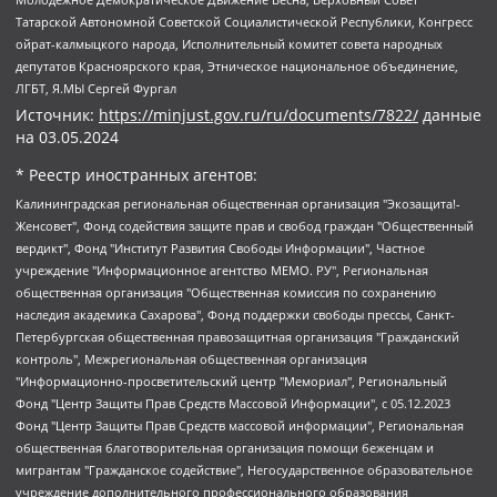
Татарской Автономной Советской Социалистической Республики, Конгресс
ойрат-калмыцкого народа, Исполнительный комитет совета народных
депутатов Красноярского края, Этническое национальное объединение,
ЛГБТ, Я.МЫ Сергей Фургал
Источник:
https://minjust.gov.ru/ru/documents/7822/
данные
на
03.05.2024
* Реестр иностранных агентов:
Калининградская региональная общественная организация "Экозащита!-Женсовет", Фонд содействия защите прав и свобод граждан "Общественный вердикт", Фонд "Институт Развития Свободы Информации", Частное учреждение "Информационное агентство МЕМО. РУ", Региональная общественная организация "Общественная комиссия по сохранению наследия академика Сахарова", Фонд поддержки свободы прессы, Санкт-Петербургская общественная правозащитная организация "Гражданский контроль", Межрегиональная общественная организация "Информационно-просветительский центр "Мемориал", Региональный Фонд "Центр Защиты Прав Средств Массовой Информации", с 05.12.2023 Фонд "Центр Защиты Прав Средств массовой информации", Региональная общественная благотворительная организация помощи беженцам и мигрантам "Гражданское содействие", Негосударственное образовательное учреждение дополнительного профессионального образования (повышение квалификации) специалистов "АКАДЕМИЯ ПО ПРАВАМ ЧЕЛОВЕКА", Свердловская региональная общественная организация "Сутяжник", Автономная некоммерческая организация "Центр независимых социологических исследований", Союз общественных объединений "Российский исследовательский центр по правам человека", Региональное общественное учреждение научно-информационный центр "МЕМОРИАЛ", Некоммерческая организация "Фонд защиты гласности", Автономная некоммерческая организация "Институт прав человека", Городская общественная организация "Екатеринбургское общество "МЕМОРИАЛ", Городская общественная организация "Рязанское историко-просветительское и правозащитное общество "Мемориал" (Рязанский Мемориал), Челябинский региональный орган общественной самодеятельности – женское общественное объединение "Женщины Евразии", Челябинский региональный орган общественной самодеятельности "Уральская правозащитная группа", Фонд содействия защите здоровья и социальной справедливости имени Андрея Рылькова, Автономная Некоммерческая Организация "Аналитический Центр Юрия Левады", Автономная некоммерческая организация социальной поддержки населения "Проект Апрель", Региональная общественная организация помощи женщинам и детям, находящимся в кризисной ситуации "Информационно-методический центр "Анна", Фонд содействия развитию массовых коммуникаций и правовому просвещению "Так-так-Так", Фонд содействия устойчивому развитию "Серебряная тайга", Свердловский региональный общественный фонд социальных проектов "Новое время", "Idel.Реалии", Кавказ.Реалии, Крым.Реалии, Телеканал Настоящее Время, Татаро-башкирская служба Радио Свобода (Azatliq Radiosi), Радио Свободная Европа/Радио Свобода (PCE/PC), "Сибирь.Реалии", "Фактограф", Благотворительный фонд помощи осужденным и их семьям, Автономная некоммерческая организация "Институт глобализации и социальных движений", Фонд "В защиту прав заключенных", Частное учреждение "Центр поддержки и содействия развитию средств массовой информации", Пензенский региональный общественный благотворительный фонд "Гражданский союз", "Север.Реалии", Некоммерческая организация Фонд "Правовая инициатива", Общество с ограниченной ответственностью "Радио Свободная Европа/Радио Свобода", Чешское информационное агентство "MEDIUM-ORIENT", Красноярская региональная общественная организация "Мы против СПИДа", Камалягин Денис Николаевич, Маркелов Сергей Евгеньевич, Пономарев Лев Александрович, Савицкая Людмила Алексеевна, Автономная некоммерческая организация "Центр по работе с проблемой насилия "НАСИЛИЮ.НЕТ", Межрегиональный профессиональный союз работников здравоохранения "Альянс врачей", Юридическое лицо, зарегистрированное в Латвийской Республике, SIA "Medusa Project" (регистрационный номер 40103797863, дата регистрации 10.06.2014), Некоммерческая организация "Фонд по борьбе с коррупцией", Автономная некоммерческая организация "Институт права и публичной политики", Баданин Роман Сергеевич, Гликин Максим Александрович, Железнова Мария Михайловна, Лукьянова Юлия Сергеевна, Маетная Елизавета Витальевна, Маняхин Петр Борисович, Чуракова Ольга Владимировна, Ярош Юлия Петровна, Юридическое лицо "The Insider SIA", зарегистрированное в Риге, Латвийская Республика (дата регистрации 26.06.2015), являющееся администратором доменного имени интернет-издания "The Insider SIA", https://theins.ru, Постернак Алексей Евгеньевич, Рубин Михаил Аркадьевич, Анин Роман Александрович, Юридическое лицо Istories fonds, зарегистрированное в Латвийской Республике (регистрационный номер 50008295751, дата регистрации 24.02.2020), Великовский Дмитрий Александрович, Долинина Ирина Николаевна, Мароховская Алеся Алексеевна, Шлейнов Роман Юрьевич, Шмагун Олеся Валентиновна, Общество с ограниченной ответственностью "Альтаир 2021", Общество с ограниченной ответственностью "Вега 2021", Общество с ограниченной ответственностью "Главный редактор 2021", Общество с ограниченной ответственностью "Ромашки монолит", Важенков Артем Валерьевич, Ивановская областная общественная организация "Центр гендерных исследований", Гурман Юрий Альбертович, Медиапроект "ОВД-Инфо", Егоров Владимир Владимирович, Жилинский Владимир Александрович, Общество с ограниченной ответственностью "ЗП", Иванова София Юрьевна, Карезина Инна Павловна, Кильтау Екатерина Викторовна, Петров Алексей Викторович, Пискунов Сергей Евгеньевич, Смирнов Сергей Сергеевич, Тихонов Михаил Сергеевич, Общество с ограниченной ответственностью "ЖУРНАЛИСТ-ИНОСТРАННЫЙ АГЕНТ", Арапова Галина Юрьевна, Вольтская Татьяна Анатольевна, Американская компания "Mason G.E.S. Anonymous Foundation" (США), являющаяся владельцем интернет-издания https://mnews.world/, Компания "Stichting Bellingcat", зарегистрированная в Нидерландах (дата регистрации 11.07.2018), Захаров Андрей Вячеславович, Клепиковская Екатерина Дмитриевна, Общество с ограниченной ответственностью "МЕМО", Перл Роман Александрович, Симонов Евгений Алексеевич, Соловьева Елена Анатольевна, Сотников Даниил Владимирович, Сурначева Елизавета Дмитриевна, Автономная некоммерческая организация по защите прав человека и информированию населения "Якутия – Наше Мнение", Общество с ограниченной ответственностью "Москоу диджитал медиа", с 26.01.2023 Общество с ограниченной ответственностью "Чайка Белые сады", Ветошкина Валерия Валерьевна, Заговора Максим Александрович, Межрегиональное общественное движение "Российская ЛГБТ - сеть", Оленичев Максим Владимирович, Павлов Иван Юрьевич, Скворцова Елена Сергеевна, Общество с ограниченной ответственностью "Как бы инагент", Кочетков Игорь Викторович, Общество с ограниченной ответственностью "Честные выборы", Еланчик Олег Александрович, Общество с ограниченной ответственностью "Нобелевский призыв", Гималова Регина Эмилевна, Григорьев Андрей Валерьевич, Григорьева Алина Александровна, Ассоциация по содействию защите прав призывников, альтернативнослужащих и военнослужащих "Правозащитная группа "Гражданин.Армия.Право", Хисамова Регина Фаритовна, Автономная некоммерческая организация по реализации социально-правовых программ "Лилит", Дальневосточное общественное движение "Маяк", Санкт-Петербургская ЛГБТ-инициативная группа "Выход", Инициативная группа ЛГБТ+ "Реверс", Алексеев Андрей Викторович, Бекбулатова Таисия Львовна, Беляев Иван Михайлович, Владыкина Елена Сергеевна, Гельман Марат Александрович, Никульшина Вероника Юрьевна, Толоконникова Надежда Андреевна, Шендерович Виктор Анатольевич, Общество с ограниченной ответственностью "Данное сообщение", Общество с ограниченной ответственностью Издательский дом "Новая глава", Айнбиндер Александра Александровна, Московский комьюнити-центр для ЛГБТ+инициатив, Благотворительный фонд развития филантропии, Deutsche Welle (Германия, Kurt-Schumacher-Strasse 3, 53113 Bonn), Борзунова Мария Михайловна, Воробьев Виктор Викторович, Голубева Анна Львовна, Константинова Алла Михайловна, Малкова Ирина Владимировна, Мурадов Мурад Абдулгалимович, Осетинская Елизавета Николаевна, Понасенков Евгений Николаевич, Ганапольский Матвей Юрьевич, Киселев Евгений Алексеевич, Борухович Ирина Григорьевна, Дремин Иван Тимофеевич, Дубровский Дмитрий Викторович, Красноярская региональная общественная организация поддержки и развития альтернативных образовательных технологий и межкультурных коммуникаций "ИНТЕРРА", Маяковская Екатерина Алексеевна, Фейгин Марк Захарович, Филимонов Андрей Викторович, Дзугкоева Регина Николаевна, Доброхотов Роман Александрович, Дудь Юрий Александрович, Елкин Сергей Владимирович, Кругликов Кирилл Игоревич, Сабунаева Мария Леонидовна, Семенов Алексей Владимирович, Шаинян Карен Багратович, Шульман Екатерина Михайловна, Асафьев Артур Валерьевич, Вахштайн Виктор Семенович, Венедиктов Алексей Алексеевич, Лушникова Екатерина Евгеньевна, Волков Леонид Михайлович, Невзоров Александр Глебович, Пархоменко Сергей Борисович, Сироткин Ярослав Николаевич, Кара-Мурза Владимир Владимирович, Баранова Наталья Владимировна, Гозман Леонид Яковлевич, Кагарлицкий Борис Юльевич, Климарев Михаил Валерьевич, Милов Владимир Станиславович, Автономная некоммерческая организация Краснодарский центр современного искусства "Типография", Моргенштерн Алишер Тагирович, Соболь Любовь Эдуардовна, Общество с ограниченной ответственностью "ЛИЗА НОРМ", Каспаров Гарри Кимович, Ходорковский Михаил Борисович, Общество с ограниченной ответственностью "Апрельские тезисы", Данилович Ирина Брониславовна, Кашин Олег Владимирович, Петров Николай Владимирович, Пивоваров Алексей Владимирович, Соколов Михаил Владимирович, Цветкова Юлия Владимировна, Чичваркин Евгений Александрович, Комитет против пыток/Команда против пыток, Общество с ограниченной ответственностью "Первый научный", Общество с ограниченной ответственностью "Вертолет и ко", Белоцерковская Вероника Борисовна, Кац Максим Евгеньевич, Лазарева Татьяна Юрьевна, Шаведдинов Руслан Табризович, Яшин Илья Валерьевич, Общество с ограниченной ответственностью "Иноагент ААВ", Алешковский Дмитрий Петрович, Альбац Евгения Марковна, Быков Дмитрий Львович, Галямина Юлия Евгеньевна, Лойко Сергей Леонидович, Мартынов Кирилл Константинович, Медведев Сергей Александрович, Крашенинников Федор Геннадиевич, Гордеева Катерина Вл