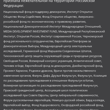
признана нежелательной на территории Российской
Федерации:
Национальный фонд в поддержку демократии, Институт Открытое
Общество Фонд Содействия, Фонд Открытое общество, Американо-
российский фонд по экономическому и правовому развитию,
Национальный Демократический Институт Международных Отношений,
MEDIA DEVELOPMENT INVESTMENT FUND, Международный Республиканский
Институт, Открытая Россия, Институт современной России, Черноморский
фонд регионального сотрудничества, Европейская Платформа за
Демократические Выборы, Международный центр электоральных
исследований, Германский фонд Маршалла Соединенных Штатов,
Тихоокеанский центр защиты окружающей среды и природных ресурсов,
Свободная Россия, Всемирный конгресс украинцев, Атлантический совет,
Человек в беде, Европейский фонд за демократию, Джеймстаунский фонд,
Прожект Хармони, Родники дракона, Врачи против насильственного
извлечения органов, Фалунь Дафа, Друзья Фалуньгун, Фалуньгун, Коалиция
по расследованию преследования в отношении Фалуньгун в Китае,
Всемирная организация по расследованию преследований Фалуньгун,
Пражский гражданский центр, Ассоциация школ политических
исследований при Совете Европы, Центр либеральной современности,
Форум русскоязычных европейцев, Немецко-русский обмен, Бард колледж,
Европейский выбор, Фонд Ходорковского, Оксфордский российский фонд,
Фонд Будущее России, Компания свободы информации, Проект Медиа,