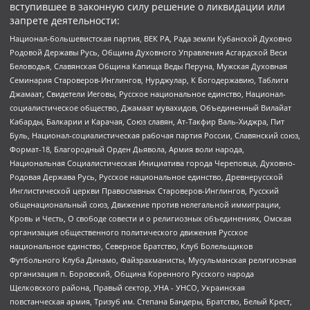
вступившее в законную силу решение о ликвидации или
запрете деятельности:
Национал-большевистская партия, ВЕК РА, Рада земли Кубанской Духовно
Родовой Державы Русь, Община Духовного Управления Асгардской Веси
Беловодья, Славянская Община Капища Веды Перуна, Мужская Духовная
Семинария Староверов-Инглингов, Нурджулар, К Богодержавию, Таблиги
Джамаат, Свидетели Иеговы, Русское национальное единство, Национал-
социалистическое общество, Джамаат мувахидов, Объединенный Вилайат
Кабарды, Балкарии и Карачая, Союз славян, Ат-Такфир Валь-Хиджра, Пит
Буль, Национал-социалистическая рабочая партия России, Славянский союз,
Формат-18, Благородный Орден Дьявола, Армия воли народа,
Национальная Социалистическая Инициатива города Череповца, Духовно-
Родовая Держава Русь, Русское национальное единство, Древнерусской
Инглистической церкви Православных Староверов-Инглингов, Русский
общенациональный союз, Движение против нелегальной иммиграции,
Кровь и Честь, О свободе совести и о религиозных объединениях, Омская
организация общественного политического движения Русское
национальное единство, Северное Братство, Клуб Болельщиков
Футбольного Клуба Динамо, Файзрахманисты, Мусульманская религиозная
организация п. Боровский, Община Коренного Русского народа
Щелковского района, Правый сектор, УНА - УНСО, Украинская
повстанческая армия, Тризуб им. Степана Бандеры, Братство, Белый Крест,