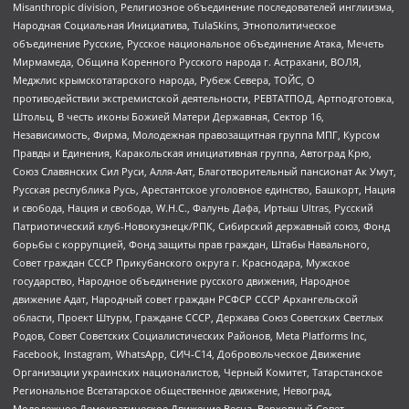
Misanthropic division, Религиозное объединение последователей инглиизма,
Народная Социальная Инициатива, TulaSkins, Этнополитическое
объединение Русские, Русское национальное объединение Атака, Мечеть
Мирмамеда, Община Коренного Русского народа г. Астрахани, ВОЛЯ,
Меджлис крымскотатарского народа, Рубеж Севера, ТОЙС, О
противодействии экстремистской деятельности, РЕВТАТПОД, Артподготовка,
Штольц, В честь иконы Божией Матери Державная, Сектор 16,
Независимость, Фирма, Молодежная правозащитная группа МПГ, Курсом
Правды и Единения, Каракольская инициативная группа, Автоград Крю,
Союз Славянских Сил Руси, Алля-Аят, Благотворительный пансионат Ак Умут,
Русская республика Русь, Арестантское уголовное единство, Башкорт, Нация
и свобода, Нация и свобода, W.H.С., Фалунь Дафа, Иртыш Ultras, Русский
Патриотический клуб-Новокузнецк/РПК, Сибирский державный союз, Фонд
борьбы с коррупцией, Фонд защиты прав граждан, Штабы Навального,
Совет граждан СССР Прикубанского округа г. Краснодара, Мужское
государство, Народное объединение русского движения, Народное
движение Адат, Народный совет граждан РСФСР СССР Архангельской
области, Проект Штурм, Граждане СССР, Держава Союз Советских Светлых
Родов, Совет Советских Социалистических Районов, Meta Platforms Inc,
Facebook, Instagram, WhatsApp, СИЧ-С14, Добровольческое Движение
Организации украинских националистов, Черный Комитет, Татарстанское
Региональное Всетатарское общественное движение, Невоград,
Молодежное Демократическое Движение Весна, Верховный Совет