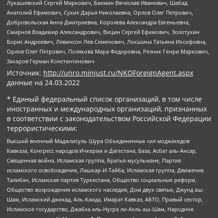
Лукашевский Сергей Маркович, Бахмин Вячеслав Иванович, Шабад
Анатолий Ефимович, Сухих Дарья Николаевна, Орлов Олег Петрович,
Добровольская Анна Дмитриевна, Королева Александра Евгеньевна,
Смирнов Владимир Александрович, Вицин Сергей Ефимович, Золотухин
Борис Андреевич, Левинсон Лев Семенович, Локшина Татьяна Иосифовна,
Орлов Олег Петрович, Полякова Мара Федоровна, Резник Генри Маркович,
Захаров Герман Константинович
Источник:
http://unro.minjust.ru/NKOForeignAgent.aspx
данные на
24.03.2022
* Единый федеральный список организаций, в том числе
иностранных и международных организаций, признанных
в соответствии с законодательством Российской Федерации
террористическими:
Высший военный Маджлисуль Шура Объединенных сил моджахедов
Кавказа, Конгресс народов Ичкерии и Дагестана, База, Асбат аль-Ансар,
Священная война, Исламская группа, Братья-мусульмане, Партия
исламского освобождения, Лашкар-И-Тайба, Исламская группа, Движение
Талибан, Исламская партия Туркестана, Общество социальных реформ,
Общество возрождения исламского наследия, Дом двух святых, Джунд аш-
Шам, Исламский джихад, Аль-Каида, Имарат Кавказ, АБТО, Правый сектор,
Исламское государство, Джабха аль-Нусра ли-Ахль аш-Шам, Народное