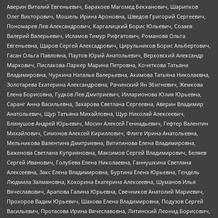
Аверин Виталий Евгеньевич, Барахоев Магомед Бекханович, Шарипков
Олег Викторович, Мошель Ирина Ароновна, Шведов Григорий Сергеевич,
Пономарев Лев Александрович, Каргалицкий Борис Юльевич, Созаев
Валерий Валерьевич, Исламов Тимур Рифгатович, Романова Ольга
Евгеньевна, Щаров Сергей Алексадрович, Цирульников Борис Альбертович,
Гасан Ольга Павловна, Паутов Юрий Анатольевич, Верховский Александр
Маркович, Пислакова-Паркер Марина Петровна, Кочеткова Татьяна
Владимировна, Чуркина Наталья Валерьевна, Акимова Татьяна Николаевна,
Золотарева Екатерина Александровна, Рачинский Ян Збигневич, Жемкова
Елена Борисовна, Гудков Лев Дмитриевич, Илларионова Юлия Юрьевна,
Саранг Анна Васильевна, Захарова Светлана Сергеевна, Аверин Владимир
Анатольевич, Щур Татьяна Михайловна, Щур Николай Алексеевич,
Блинушов Андрей Юрьевич, Мосин Алексей Геннадьевич, Гефтер Валентин
Михайлович, Симонов Алексей Кириллович, Флиге Ирина Анатольевна,
Мельникова Валентина Дмитриевна, Вититинова Елена Владимировна,
Баженова Светлана Куприяновна, Максимов Сергей Владимирович, Беляев
Сергей Иванович, Голубева Елена Николаевна, Ганнушкина Светлана
Алексеевна, Закс Елена Владимировна, Буртина Елена Юрьевна, Гендель
Людмила Залмановна, Кокорина Екатерина Алексеевна, Шуманов Илья
Вячеславович, Арапова Галина Юрьевна, Свечников Анатолий Мариевич,
Прохоров Вадим Юрьевич, Шахова Елена Владимировна, Подузов Сергей
Васильевич, Протасова Ирина Вячеславовна, Литинский Леонид Борисович,