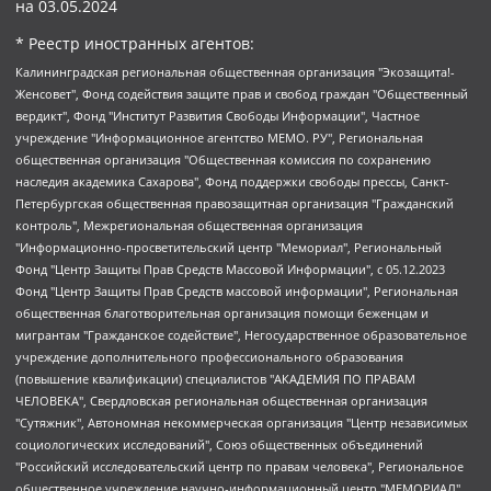
на
03.05.2024
* Реестр иностранных агентов:
Калининградская региональная общественная организация "Экозащита!-Женсовет", Фонд содействия защите прав и свобод граждан "Общественный вердикт", Фонд "Институт Развития Свободы Информации", Частное учреждение "Информационное агентство МЕМО. РУ", Региональная общественная организация "Общественная комиссия по сохранению наследия академика Сахарова", Фонд поддержки свободы прессы, Санкт-Петербургская общественная правозащитная организация "Гражданский контроль", Межрегиональная общественная организация "Информационно-просветительский центр "Мемориал", Региональный Фонд "Центр Защиты Прав Средств Массовой Информации", с 05.12.2023 Фонд "Центр Защиты Прав Средств массовой информации", Региональная общественная благотворительная организация помощи беженцам и мигрантам "Гражданское содействие", Негосударственное образовательное учреждение дополнительного профессионального образования (повышение квалификации) специалистов "АКАДЕМИЯ ПО ПРАВАМ ЧЕЛОВЕКА", Свердловская региональная общественная организация "Сутяжник", Автономная некоммерческая организация "Центр независимых социологических исследований", Союз общественных объединений "Российский исследовательский центр по правам человека", Региональное общественное учреждение научно-информационный центр "МЕМОРИАЛ", Некоммерческая организация "Фонд защиты гласности", Автономная некоммерческая организация "Институт прав человека", Городская общественная организация "Екатеринбургское общество "МЕМОРИАЛ", Городская общественная организация "Рязанское историко-просветительское и правозащитное общество "Мемориал" (Рязанский Мемориал), Челябинский региональный орган общественной самодеятельности – женское общественное объединение "Женщины Евразии", Челябинский региональный орган общественной самодеятельности "Уральская правозащитная группа", Фонд содействия защите здоровья и социальной справедливости имени Андрея Рылькова, Автономная Некоммерческая Организация "Аналитический Центр Юрия Левады", Автономная некоммерческая организация социальной поддержки населения "Проект Апрель", Региональная общественная организация помощи женщинам и детям, находящимся в кризисной ситуации "Информационно-методический центр "Анна", Фонд содействия развитию массовых коммуникаций и правовому просвещению "Так-так-Так", Фонд содействия устойчивому развитию "Серебряная тайга", Свердловский региональный общественный фонд социальных проектов "Новое время", "Idel.Реалии", Кавказ.Реалии, Крым.Реалии, Телеканал Настоящее Время, Татаро-башкирская служба Радио Свобода (Azatliq Radiosi), Радио Свободная Европа/Радио Свобода (PCE/PC), "Сибирь.Реалии", "Фактограф", Благотворительный фонд помощи осужденным и их семьям, Автономная некоммерческая организация "Институт глобализации и социальных движений", Фонд "В защиту прав заключенных", Частное учреждение "Центр поддержки и содействия развитию средств массовой информации", Пензенский региональный общественный благотворительный фонд "Гражданский союз", "Север.Реалии", Некоммерческая организация Фонд "Правовая инициатива", Общество с ограниченной ответственностью "Радио Свободная Европа/Радио Свобода", Чешское информационное агентство "MEDIUM-ORIENT", Красноярская региональная общественная организация "Мы против СПИДа", Камалягин Денис Николаевич, Маркелов Сергей Евгеньевич, Пономарев Лев Александрович, Савицкая Людмила Алексеевна, Автономная некоммерческая организация "Центр по работе с проблемой насилия "НАСИЛИЮ.НЕТ", Межрегиональный профессиональный союз работников здравоохранения "Альянс врачей", Юридическое лицо, зарегистрированное в Латвийской Республике, SIA "Medusa Project" (регистрационный номер 40103797863, дата регистрации 10.06.2014), Некоммерческая организация "Фонд по борьбе с коррупцией", Автономная некоммерческая организация "Институт права и публичной политики", Баданин Роман Сергеевич, Гликин Максим Александрович, Железнова Мария Михайловна, Лукьянова Юлия Сергеевна, Маетная Елизавета Витальевна, Маняхин Петр Борисович, Чуракова Ольга Владимировна, Ярош Юлия Петровна, Юридическое лицо "The Insider SIA", зарегистрированное в Риге, Латвийская Республика (дата регистрации 26.06.2015), являющееся администратором доменного имени интернет-издания "The Insider SIA", https://theins.ru, Постернак Алексей Евгеньевич, Рубин Михаил Аркадьевич, Анин Роман Александрович, Юридическое лицо Istories fonds, зарегистрированное в Латвийской Республике (регистрационный номер 50008295751, дата регистрации 24.02.2020), Великовский Дмитрий Александрович, Долинина Ирина Николаевна, Мароховская Алеся Алексеевна, Шлейнов Роман Юрьевич, Шмагун Олеся Валентиновна, Общество с ограниченной ответственностью "Альтаир 2021", Общество с ограниченной ответственностью "Вега 2021", Общество с ограниченной ответственностью "Главный редактор 2021", Общество с ограниченной ответственностью "Ромашки монолит", Важенков Артем Валерьевич, Ивановская областная общественная организация "Центр гендерных исследований", Гурман Юрий Альбертович, Медиапроект "ОВД-Инфо", Егоров Владимир Владимирович, Жилинский Владимир Александрович, Общество с ограниченной ответственностью "ЗП", Иванова София Юрьевна, Карезина Инна Павловна, Кильтау Екатерина Викторовна, Петров Алексей Викторович, Пискунов Сергей Евгеньевич, Смирнов Сергей Сергеевич, Тихонов Михаил Сергеевич, Общество с ограниченной ответственностью "ЖУРНАЛИСТ-ИНОСТРАННЫЙ АГЕНТ", Арапова Галина Юрьевна, Вольтская Татьяна Анатольевна, Американская компания "Mason G.E.S. Anonymous Foundation" (США), являющаяся владельцем интернет-издания https://mnews.world/, Компания "Stichting Bellingcat", зарегистрированная в Нидерландах (дата регистрации 11.07.2018), Захаров Андрей Вячеславович, Клепиковская Екатерина Дмитриевна, Общество с ограниченной ответственностью "МЕМО", Перл Роман Александрович, Симонов Евгений Алексеевич, Соловьева Елена Анатольевна, Сотников Даниил Владимирович, Сурначева Елизавета Дмитриевна, Автономная некоммерческая организация по защите прав человека и информированию населения "Якутия – Наше Мнение", Общество с ограниченной ответственностью "Москоу диджитал медиа", с 26.01.2023 Общество с ограниченной ответственностью "Чайка Белые сады", Ветошкина Валерия Валерьевна, Заговора Максим Александрович, Межрегиональное общественное движение "Российская ЛГБТ - сеть", Оленичев Максим Владимирович, Павлов Иван Юрьевич, Скворцова Елена Сергеевна, Общество с ограниченной ответственностью "Как бы инагент", Кочетков Игорь Викторович, Общество с ограниченной ответственностью "Честные выборы", Еланчик Олег Александрович, Общество с ограниченной ответственностью "Нобелевский призыв", Гималова Регина Эмилевна, Григорьев Андрей Валерьевич, Григорьева Алина Александровна, Ассоциация по содействию защите прав призывников, альтернативнослужащих и военнослужащих "Правозащитная группа "Гражданин.Армия.Право", Хисамова Регина Фаритовна, Автономная некоммерческая организация по реализации социально-правовых программ "Лилит", Дальневосточное общественное движение "Маяк", Санкт-Петербургская ЛГБТ-инициативная группа "Выход", Инициативная группа ЛГБТ+ "Реверс", Алексеев Андрей Викторович, Бекбулатова Таисия Львовна, Беляев Иван Михайлович, Владыкина Елена Сергеевна, Гельман Марат Александрович, Никульшина Вероника Юрьевна, Толоконникова Надежда Андреевна, Шендерович Виктор Анатольевич, Общество с ограниченной ответственностью "Данное сообщение", Общество с ограниченной ответственностью Издательский дом "Новая глава", Айнбиндер Александра Александровна, Московский комьюнити-центр для ЛГБТ+инициатив, Благотворительный фонд развития филантропии, Deutsche Welle (Германия, Kurt-Schumacher-Strasse 3, 53113 Bonn), Борзунова Мария Михайловна, Воробьев Виктор Викторович, Голубева Анна Львовна, Константинова Алла Михайловна, Малкова Ирина Владимировна, Мурадов Мурад Абдулгалимович, Осетинская Елизавета Николаевна, Понасенков Евгений Николаевич, Ганапольский Матвей Юрьевич, Киселев Евгений Алексеевич, Борухович Ирина Григорьевна, Дремин Иван Тимофеевич, Дубровский Дмитрий Викторович, Красноярская региональная общественная организация поддержки и развития альтернативных образовательных технологий и межкультурных коммуникаций "ИНТЕРРА", Маяковская Екатерина Алексеевна, Фейгин Марк Захарович, Филимонов Андрей Викторович, Дзугкоева Регина Николаевна, Доброхотов Роман Александрович, Дудь Юрий Александрович, Елкин Сергей Владимирович, Кругликов Кирилл Игоревич, Сабунаева Мария Леонидовна, Семенов Алексей Владимирович, Шаинян Карен Багратович, Шульман Екатерина Михайловна, Асафьев Артур Валерьевич, Вахштайн Виктор Семенович, Венедиктов Алексей Алексеевич, Лушникова Екатерина Евгеньевна, Волков Леонид Михайлович, Невзоров Александр Глебович, Пархоменко Сергей Борисович, Сироткин Ярослав Николаевич, Кара-Мурза Владимир Владимирович, Баранова Наталья Владимировна, Гозман Леонид Яковлевич, Кагарлицкий Борис Юльевич, Климарев Михаил Валерьевич, Милов Владимир Станиславович, Автономная некоммерческая организация Краснодарский центр современного искусства "Типография", Моргенштерн Алишер Тагирович, Соболь Любовь Эдуардовна, Общество с ограниченной ответственностью "ЛИЗА НОРМ", Каспаров Гарри Кимович, Ходорковский Михаил Борисович, Общество с ограниченной ответственностью "Апрельские тезисы", Данилович Ирина Брониславовна, Кашин Олег Владимирович, Петров Николай Владимирович, Пивоваров Алексей Владимирович, Соколов Михаил Владимирович, Цветкова Юлия Владимировна, Чичваркин Евгений Александрович, Комитет против пыток/Команда против пыток, Общество с ограниченной ответственностью "Первый научный", Общество с ограниченной ответственностью "Вертолет и ко", Белоцерковская Вероника Борисовна, Кац Максим Евгеньевич, Лазарева Татьяна Юрьевна, Шаведдинов Руслан Табризович, Яшин Илья Валерьевич, Общество с ограниченной ответственностью "Иноагент ААВ", Алешковский Дмитрий Петрович, Альбац Евгения Марковна, Быков Дмитрий Львович, Галямина Юлия Евгеньевна, Лойко Сергей Леонидович, Мартынов Кирилл Константинович, Медведев Сергей Александрович, Крашенинников Федор Геннадиевич, Гордеева Катерина Вл