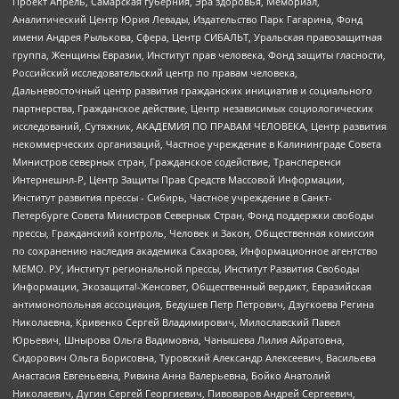
Проект Апрель, Самарская губерния, Эра здоровья, Мемориал,
Аналитический Центр Юрия Левады, Издательство Парк Гагарина, Фонд
имени Андрея Рылькова, Сфера, Центр СИБАЛЬТ, Уральская правозащитная
группа, Женщины Евразии, Институт прав человека, Фонд защиты гласности,
Российский исследовательский центр по правам человека,
Дальневосточный центр развития гражданских инициатив и социального
партнерства, Гражданское действие, Центр независимых социологических
исследований, Сутяжник, АКАДЕМИЯ ПО ПРАВАМ ЧЕЛОВЕКА, Центр развития
некоммерческих организаций, Частное учреждение в Калининграде Совета
Министров северных стран, Гражданское содействие, Трансперенси
Интернешнл-Р, Центр Защиты Прав Средств Массовой Информации,
Институт развития прессы - Сибирь, Частное учреждение в Санкт-
Петербурге Совета Министров Северных Стран, Фонд поддержки свободы
прессы, Гражданский контроль, Человек и Закон, Общественная комиссия
по сохранению наследия академика Сахарова, Информационное агентство
МЕМО. РУ, Институт региональной прессы, Институт Развития Свободы
Информации, Экозащита!-Женсовет, Общественный вердикт, Евразийская
антимонопольная ассоциация, Бедушев Петр Петрович, Дзугкоева Регина
Николаевна, Кривенко Сергей Владимирович, Милославский Павел
Юрьевич, Шнырова Ольга Вадимовна, Чанышева Лилия Айратовна,
Сидорович Ольга Борисовна, Туровский Александр Алексеевич, Васильева
Анастасия Евгеньевна, Ривина Анна Валерьевна, Бойко Анатолий
Николаевич, Дугин Сергей Георгиевич, Пивоваров Андрей Сергеевич,