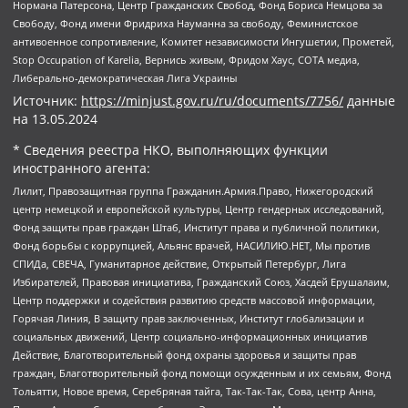
Нормана Патерсона, Центр Гражданских Свобод, Фонд Бориса Немцова за
Свободу, Фонд имени Фридриха Науманна за свободу, Феминистское
антивоенное сопротивление, Комитет независимости Ингушетии, Прометей,
Stop Occupation of Karelia, Вернись живым, Фридом Хаус, СОТА медиа,
Либерально-демократическая Лига Украины
Источник:
https://minjust.gov.ru/ru/documents/7756/
данные
на
13.05.2024
* Сведения реестра НКО, выполняющих функции
иностранного агента:
Лилит, Правозащитная группа Гражданин.Армия.Право, Нижегородский
центр немецкой и европейской культуры, Центр гендерных исследований,
Фонд защиты прав граждан Штаб, Институт права и публичной политики,
Фонд борьбы с коррупцией, Альянс врачей, НАСИЛИЮ.НЕТ, Мы против
СПИДа, СВЕЧА, Гуманитарное действие, Открытый Петербург, Лига
Избирателей, Правовая инициатива, Гражданский Союз, Хасдей Ерушалаим,
Центр поддержки и содействия развитию средств массовой информации,
Горячая Линия, В защиту прав заключенных, Институт глобализации и
социальных движений, Центр социально-информационных инициатив
Действие, Благотворительный фонд охраны здоровья и защиты прав
граждан, Благотворительный фонд помощи осужденным и их семьям, Фонд
Тольятти, Новое время, Серебряная тайга, Так-Так-Так, Сова, центр Анна,