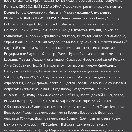
Европейская сеть организаций по наблюдению за выборами, Республика
Польша, СВОБОДНЫЙ ИДЕЛЬ-УРАЛ, Ассоциация развития журналистики,
IStories fonds, Королевский Институт Международных Отношений,
КРИМСЬКА ПРАВОЗАХИСНА ГРУПА, Фонд имени Генриха Бёлля, Stichting
Bellingcat, Bellingcat Ltd, The Insider, Институт правовой инициативы
Центральной и Восточной Европы, Фонд Открытой Эстонии, Calvert 22
Foundation, Канадский украинский конгресс, Институт Макдональда-Лорье,
Украинская национальная федерация Канады, Декабристы, Международный
научный центр им Вудро Вильсона, Свободная пресса, Возрождение,
Всеукраинский духовный центр , Риддл, Русский антивоенный комитет в
Швеции, Проект Медуза, Фонд Андрея Сахарова, Форум свободной России,
Лига Свободных Наций, Transparеncy International, Форум Свободных
Народов ПостРоссии, Солидарность с гражданским движением в России –
Solidarus, КрымSOS, Свободный университет, Институт государственного
управления, Форум гражданского общества Россия, Беллона, Союз жителей
островов Тисима и Хабомаи, Съезд народных депутатов, Гринпис
Интернешнл, Фонд борьбы с коррупцией Инк, Завет церквей TCCN, Агора,
Всемирный фонд природы, BDR Novaja Gazeta-Europe, Алтай проект,
Образовательный дом прав человека Чернигов, Фонд Дом Прав Человека,
Белорусский дом прав человека имени Бориса Звозскова, Дом прав
человека Тбилиси, Дом прав человека Ереван, Дом прав человека Крым,
Центр дикого лосося, TVR Studios, ТВ Дождь, Центр европейских
исследований им Вилфрида Мартенса, Сетевое объединение журналистов