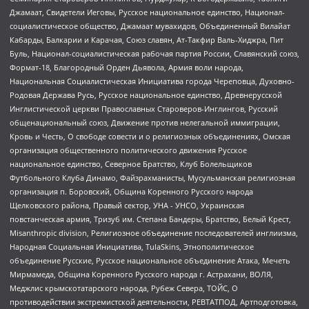
Джамаат, Свидетели Иеговы, Русское национальное единство, Национал-
социалистическое общество, Джамаат мувахидов, Объединенный Вилайат
Кабарды, Балкарии и Карачая, Союз славян, Ат-Такфир Валь-Хиджра, Пит
Буль, Национал-социалистическая рабочая партия России, Славянский союз,
Формат-18, Благородный Орден Дьявола, Армия воли народа,
Национальная Социалистическая Инициатива города Череповца, Духовно-
Родовая Держава Русь, Русское национальное единство, Древнерусской
Инглистической церкви Православных Староверов-Инглингов, Русский
общенациональный союз, Движение против нелегальной иммиграции,
Кровь и Честь, О свободе совести и о религиозных объединениях, Омская
организация общественного политического движения Русское
национальное единство, Северное Братство, Клуб Болельщиков
Футбольного Клуба Динамо, Файзрахманисты, Мусульманская религиозная
организация п. Боровский, Община Коренного Русского народа
Щелковского района, Правый сектор, УНА - УНСО, Украинская
повстанческая армия, Тризуб им. Степана Бандеры, Братство, Белый Крест,
Misanthropic division, Религиозное объединение последователей инглиизма,
Народная Социальная Инициатива, TulaSkins, Этнополитическое
объединение Русские, Русское национальное объединение Атака, Мечеть
Мирмамеда, Община Коренного Русского народа г. Астрахани, ВОЛЯ,
Меджлис крымскотатарского народа, Рубеж Севера, ТОЙС, О
противодействии экстремистской деятельности, РЕВТАТПОД, Артподготовка,