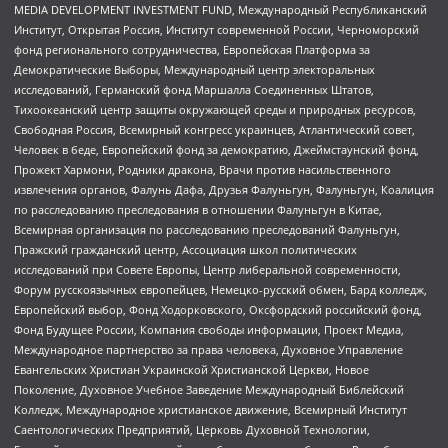
MEDIA DEVELOPMENT INVESTMENT FUND, Международный Республиканский
Институт, Открытая Россия, Институт современной России, Черноморский
фонд регионального сотрудничества, Европейская Платформа за
Демократические Выборы, Международный центр электоральных
исследований, Германский фонд Маршалла Соединенных Штатов,
Тихоокеанский центр защиты окружающей среды и природных ресурсов,
Свободная Россия, Всемирный конгресс украинцев, Атлантический совет,
Человек в беде, Европейский фонд за демократию, Джеймстаунский фонд,
Прожект Хармони, Родники дракона, Врачи против насильственного
извлечения органов, Фалунь Дафа, Друзья Фалуньгун, Фалуньгун, Коалиция
по расследованию преследования в отношении Фалуньгун в Китае,
Всемирная организация по расследованию преследований Фалуньгун,
Пражский гражданский центр, Ассоциация школ политических
исследований при Совете Европы, Центр либеральной современности,
Форум русскоязычных европейцев, Немецко-русский обмен, Бард колледж,
Европейский выбор, Фонд Ходорковского, Оксфордский российский фонд,
Фонд Будущее России, Компания свободы информации, Проект Медиа,
Международное партнерство за права человека, Духовное Управление
Евангельских Христиан Украинской Христианской Церкви, Новое
Поколение, Духовное Учебное Заведение Международный Библейский
Колледж, Международное христианское движение, Всемирный Институт
Саентологических Предприятий, Церковь Духовной Технологии,