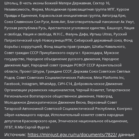
Штольц, В честь иконы Божией Матери Державная, Сектор 16,
Независимость, Фирма, Молодежная правозащитная группа МПГ, Курсом
Правды и Единения, Каракольская инициативная группа, Автоград Крю,
Союз Славянских Сил Руси, Алля-Аят, Благотворительный пансионат Ак Умут,
Русская республика Русь, Арестантское уголовное единство, Башкорт, Нация
и свобода, Нация и свобода, W.H.С., Фалунь Дафа, Иртыш Ultras, Русский
Патриотический клуб-Новокузнецк/РПК, Сибирский державный союз, Фонд
борьбы с коррупцией, Фонд защиты прав граждан, Штабы Навального,
Совет граждан СССР Прикубанского округа г. Краснодара, Мужское
государство, Народное объединение русского движения, Народное
движение Адат, Народный совет граждан РСФСР СССР Архангельской
области, Проект Штурм, Граждане СССР, Держава Союз Советских Светлых
Родов, Совет Советских Социалистических Районов, Meta Platforms Inc,
Facebook, Instagram, WhatsApp, СИЧ-С14, Добровольческое Движение
Организации украинских националистов, Черный Комитет, Татарстанское
Региональное Всетатарское общественное движение, Невоград,
Молодежное Демократическое Движение Весна, Верховный Совет
Татарской Автономной Советской Социалистической Республики, Конгресс
ойрат-калмыцкого народа, Исполнительный комитет совета народных
депутатов Красноярского края, Этническое национальное объединение,
ЛГБТ, Я.МЫ Сергей Фургал
Источник:
https://minjust.gov.ru/ru/documents/7822/
данные