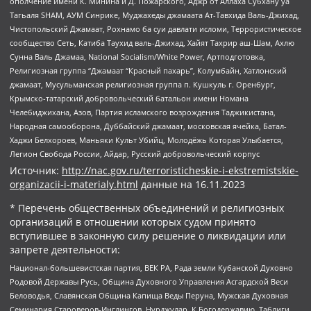
ополчение имени К. Минина и Д. Пожарского, Аджр от Аллаха Субхану уа
Тагьаля SHAM, АУМ Синрике, Муджахеды джамаата Ат-Тавхида Валь-Джихад,
Чистопольский Джамаат, Рохнамо ба суи давлати исломи, Террористическое
сообщество Сеть, Катиба Таухид валь-Джихад, Хайят Тахрир аш-Шам, Ахлю
Сунна Валь Джамаа, National Socialism/White Power, Артподготовка,
Религиозная группа “Джамаат “Красный пахарь”, Колумбайн, Хатлонский
джамаат, Мусульманская религиозная группа п. Кушкуль г. Оренбург,
Крымско-татарский добровольческий батальон имени Номана
Челебиджихана, Азов, Партия исламского возрождения Таджикистана,
Народная самооборона, Дуббайский джамаат, московская ячейка, Батал-
Хаджи Белхороев, Маньяки Культ Убийц, Молодёжь Которая Улыбается,
Легион Свобода России, Айдар, Русский добровольческий корпус
Источник:
http://nac.gov.ru/terroristicheskie-i-ekstremistskie-
organizacii-i-materialy.html
данные на
16.11.2023
* Перечень общественных объединений и религиозных
организаций в отношении которых судом принято
вступившее в законную силу решение о ликвидации или
запрете деятельности:
Национал-большевистская партия, ВЕК РА, Рада земли Кубанской Духовно
Родовой Державы Русь, Община Духовного Управления Асгардской Веси
Беловодья, Славянская Община Капища Веды Перуна, Мужская Духовная
Семинария Староверов-Инглингов, Нурджулар, К Богодержавию, Таблиги