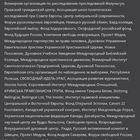
Всемирная организация по расследованию преследований Фалуньгун,
Пражский гражданский центр, Ассоциация школ политических
исследований при Совете Европы, Центр либеральной современности,
Форум русскоязычных европейцев, Немецко-русский обмен, Бард колледж,
Европейский выбор, Фонд Ходорковского, Оксфордский российский фонд,
Фонд Будущее России, Компания свободы информации, Проект Медиа,
Международное партнерство за права человека, Духовное Управление
Евангельских Христиан Украинской Христианской Церкви, Новое
Поколение, Духовное Учебное Заведение Международный Библейский
Колледж, Международное христианское движение, Всемирный Институт
Саентологических Предприятий, Церковь Духовной Технологии,
Европейская сеть организаций по наблюдению за выборами, Республика
Польша, СВОБОДНЫЙ ИДЕЛЬ-УРАЛ, Ассоциация развития журналистики,
IStories fonds, Королевский Институт Международных Отношений,
КРИМСЬКА ПРАВОЗАХИСНА ГРУПА, Фонд имени Генриха Бёлля, Stichting
Bellingcat, Bellingcat Ltd, The Insider, Институт правовой инициативы
Центральной и Восточной Европы, Фонд Открытой Эстонии, Calvert 22
Foundation, Канадский украинский конгресс, Институт Макдональда-Лорье,
Украинская национальная федерация Канады, Декабристы, Международный
научный центр им Вудро Вильсона, Свободная пресса, Возрождение,
Всеукраинский духовный центр , Риддл, Русский антивоенный комитет в
Швеции, Проект Медуза, Фонд Андрея Сахарова, Форум свободной России,