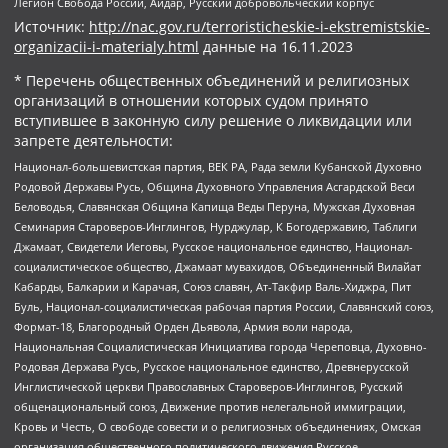
Легион Свобода России, Айдар, Русский добровольческий корпус
Источник:
http://nac.gov.ru/terroristicheskie-i-ekstremistskie-
organizacii-i-materialy.html
данные на
16.11.2023
* Перечень общественных объединений и религиозных
организаций в отношении которых судом принято
вступившее в законную силу решение о ликвидации или
запрете деятельности:
Национал-большевистская партия, ВЕК РА, Рада земли Кубанской Духовно
Родовой Державы Русь, Община Духовного Управления Асгардской Веси
Беловодья, Славянская Община Капища Веды Перуна, Мужская Духовная
Семинария Староверов-Инглингов, Нурджулар, К Богодержавию, Таблиги
Джамаат, Свидетели Иеговы, Русское национальное единство, Национал-
социалистическое общество, Джамаат мувахидов, Объединенный Вилайат
Кабарды, Балкарии и Карачая, Союз славян, Ат-Такфир Валь-Хиджра, Пит
Буль, Национал-социалистическая рабочая партия России, Славянский союз,
Формат-18, Благородный Орден Дьявола, Армия воли народа,
Национальная Социалистическая Инициатива города Череповца, Духовно-
Родовая Держава Русь, Русское национальное единство, Древнерусской
Инглистической церкви Православных Староверов-Инглингов, Русский
общенациональный союз, Движение против нелегальной иммиграции,
Кровь и Честь, О свободе совести и о религиозных объединениях, Омская
организация общественного политического движения Русское