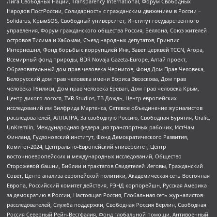
Лига Свободных Наций, Transparеncy International, Форум Свободных
Народов ПостРоссии, Солидарность с гражданским движением в России –
Solidarus, КрымSOS, Свободный университет, Институт государственного
управления, Форум гражданского общества Россия, Беллона, Союз жителей
островов Тисима и Хабомаи, Съезд народных депутатов, Гринпис
Интернешнл, Фонд борьбы с коррупцией Инк, Завет церквей TCCN, Агора,
Всемирный фонд природы, BDR Novaja Gazeta-Europe, Алтай проект,
Образовательный дом прав человека Чернигов, Фонд Дом Прав Человека,
Белорусский дом прав человека имени Бориса Звозскова, Дом прав
человека Тбилиси, Дом прав человека Ереван, Дом прав человека Крым,
Центр дикого лосося, TVR Studios, ТВ Дождь, Центр европейских
исследований им Вилфрида Мартенса, Сетевое объединение журналистов
расследователей, АЛЛАТРА, За свободную Россию, Свободная Бурятия, Uralic,
UnKremlin, Международная федерация транспортных рабочих, ИстЧам
Финланд, Гудзоновский институт, Фонд Демократического Развития,
Комитет-2024, Центрально-Европейский университет, Центр
восточноевропейских и международных исследований, Общество
Сторожевой башни, Библии и трактатов Свидетелей Иеговы, Гражданский
Совет, Центр анализа европейской политики, Академическая сеть Восточная
Европа, Российский комитет действия, РЭНД корпорейшн, Русская Америка
за демократию в России, Настоящая Россия, Глобальная сеть журналистов-
расследователей, Служба поддержки, Свободная Россия Берлин, Свободная
Россия Северный Рейн-Вестфалия, Фонд глобальной помощи, Антивоенный