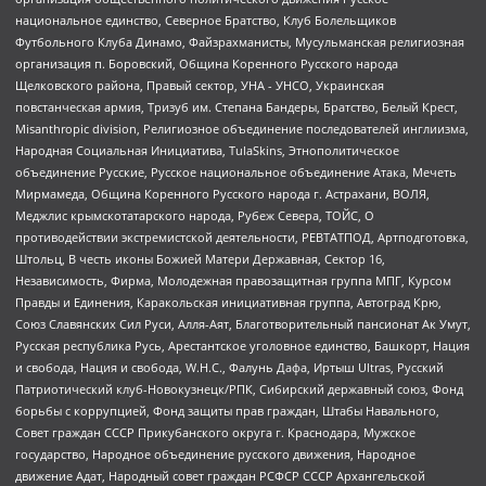
национальное единство, Северное Братство, Клуб Болельщиков
Футбольного Клуба Динамо, Файзрахманисты, Мусульманская религиозная
организация п. Боровский, Община Коренного Русского народа
Щелковского района, Правый сектор, УНА - УНСО, Украинская
повстанческая армия, Тризуб им. Степана Бандеры, Братство, Белый Крест,
Misanthropic division, Религиозное объединение последователей инглиизма,
Народная Социальная Инициатива, TulaSkins, Этнополитическое
объединение Русские, Русское национальное объединение Атака, Мечеть
Мирмамеда, Община Коренного Русского народа г. Астрахани, ВОЛЯ,
Меджлис крымскотатарского народа, Рубеж Севера, ТОЙС, О
противодействии экстремистской деятельности, РЕВТАТПОД, Артподготовка,
Штольц, В честь иконы Божией Матери Державная, Сектор 16,
Независимость, Фирма, Молодежная правозащитная группа МПГ, Курсом
Правды и Единения, Каракольская инициативная группа, Автоград Крю,
Союз Славянских Сил Руси, Алля-Аят, Благотворительный пансионат Ак Умут,
Русская республика Русь, Арестантское уголовное единство, Башкорт, Нация
и свобода, Нация и свобода, W.H.С., Фалунь Дафа, Иртыш Ultras, Русский
Патриотический клуб-Новокузнецк/РПК, Сибирский державный союз, Фонд
борьбы с коррупцией, Фонд защиты прав граждан, Штабы Навального,
Совет граждан СССР Прикубанского округа г. Краснодара, Мужское
государство, Народное объединение русского движения, Народное
движение Адат, Народный совет граждан РСФСР СССР Архангельской