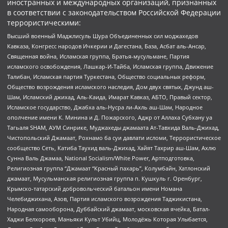
иностранных и международных организаций, признанных
в соответствии с законодательством Российской Федерации
террористическими:
Высший военный Маджлисуль Шура Объединенных сил моджахедов
Кавказа, Конгресс народов Ичкерии и Дагестана, База, Асбат аль-Ансар,
Священная война, Исламская группа, Братья-мусульмане, Партия
исламского освобождения, Лашкар-И-Тайба, Исламская группа, Движение
Талибан, Исламская партия Туркестана, Общество социальных реформ,
Общество возрождения исламского наследия, Дом двух святых, Джунд аш-
Шам, Исламский джихад, Аль-Каида, Имарат Кавказ, АБТО, Правый сектор,
Исламское государство, Джабха аль-Нусра ли-Ахль аш-Шам, Народное
ополчение имени К. Минина и Д. Пожарского, Аджр от Аллаха Субхану уа
Тагьаля SHAM, АУМ Синрике, Муджахеды джамаата Ат-Тавхида Валь-Джихад,
Чистопольский Джамаат, Рохнамо ба суи давлати исломи, Террористическое
сообщество Сеть, Катиба Таухид валь-Джихад, Хайят Тахрир аш-Шам, Ахлю
Сунна Валь Джамаа, National Socialism/White Power, Артподготовка,
Религиозная группа “Джамаат “Красный пахарь”, Колумбайн, Хатлонский
джамаат, Мусульманская религиозная группа п. Кушкуль г. Оренбург,
Крымско-татарский добровольческий батальон имени Номана
Челебиджихана, Азов, Партия исламского возрождения Таджикистана,
Народная самооборона, Дуббайский джамаат, московская ячейка, Батал-
Хаджи Белхороев, Маньяки Культ Убийц, Молодёжь Которая Улыбается,