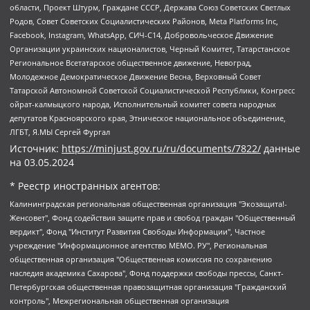
области, Проект Штурм, Граждане СССР, Держава Союз Советских Светлых
Родов, Совет Советских Социалистических Районов, Meta Platforms Inc,
Facebook, Instagram, WhatsApp, СИЧ-С14, Добровольческое Движение
Организации украинских националистов, Черный Комитет, Татарстанское
Региональное Всетатарское общественное движение, Невоград,
Молодежное Демократическое Движение Весна, Верховный Совет
Татарской Автономной Советской Социалистической Республики, Конгресс
ойрат-калмыцкого народа, Исполнительный комитет совета народных
депутатов Красноярского края, Этническое национальное объединение,
ЛГБТ, Я.МЫ Сергей Фургал
Источник:
https://minjust.gov.ru/ru/documents/7822/
данные
на
03.05.2024
* Реестр иностранных агентов:
Калининградская региональная общественная организация "Экозащита!-Женсовет", Фонд содействия защите прав и свобод граждан "Общественный вердикт", Фонд "Институт Развития Свободы Информации", Частное учреждение "Информационное агентство МЕМО. РУ", Региональная общественная организация "Общественная комиссия по сохранению наследия академика Сахарова", Фонд поддержки свободы прессы, Санкт-Петербургская общественная правозащитная организация "Гражданский контроль", Межрегиональная общественная организация "Информационно-просветительский центр "Мемориал", Региональный Фонд "Центр Защиты Прав Средств Массовой Информации", с 05.12.2023 Фонд "Центр Защиты Прав Средств массовой информации", Региональная общественная благотворительная организация помощи беженцам и мигрантам "Гражданское содействие", Негосударственное образовательное учреждение дополнительного профессионального образования (повышение квалификации) специалистов "АКАДЕМИЯ ПО ПРАВАМ ЧЕЛОВЕКА", Свердловская региональная общественная организация "Сутяжник", Автономная некоммерческая организация "Центр независимых социологических исследований", Союз общественных объединений "Российский исследовательский центр по правам человека", Региональное общественное учреждение научно-информационный центр "МЕМОРИАЛ", Некоммерческая организация "Фонд защиты гласности", Автономная некоммерческая организация "Институт прав человека", Городская общественная организация "Екатеринбургское общество "МЕМОРИАЛ", Городская общественная организация "Рязанское историко-просветительское и правозащитное общество "Мемориал" (Рязанский Мемориал), Челябинский региональный орган общественной самодеятельности – женское общественное объединение "Женщины Евразии", Челябинский региональный орган общественной самодеятельности "Уральская правозащитная группа", Фонд содействия защите здоровья и социальной справедливости имени Андрея Рылькова, Автономная Некоммерческая Организация "Аналитический Центр Юрия Левады", Автономная некоммерческая организация социальной поддержки населения "Проект Апрель", Региональная общественная организация помощи женщинам и детям, находящимся в кризисной ситуации "Информационно-методический центр "Анна", Фонд содействия развитию массовых коммуникаций и правовому просвещению "Так-так-Так", Фонд содействия устойчивому развитию "Серебряная тайга", Свердловский региональный общественный фонд социальных проектов "Новое время", "Idel.Реалии", Кавказ.Реалии, Крым.Реалии, Телеканал Настоящее Время, Татаро-башкирская служба Радио Свобода (Azatliq Radiosi), Радио Свободная Европа/Радио Свобода (PCE/PC), "Сибирь.Реалии", "Фактограф", Благотворительный фонд помощи осужденным и их семьям, Автономная некоммерческая организация "Институт глобализации и социальных движений", Фонд "В защиту прав заключенных", Частное учреждение "Центр поддержки и содействия развитию средств массовой информации", Пензенский региональный общественный благотворительный фонд "Гражданский союз", "Север.Реалии", Некоммерческая организация Фонд "Правовая инициатива", Общество с ограниченной ответственностью "Радио Свободная Европа/Радио Свобода", Чешское информационное агентство "MEDIUM-ORIENT", Красноярская региональная общественная организация "Мы против СПИДа", Камалягин Денис Николаевич, Маркелов Сергей Евгеньевич, Пономарев Лев Александрович, Савицкая Людмила Алексеевна, Автономная некоммерческая организация "Центр по работе с проблемой насилия "НАСИЛИЮ.НЕТ", Межрегиональный профессиональный союз работников здравоохранения "Альянс врачей", Юридическое лицо, зарегистрированное в Латвийской Республике, SIA "Medusa Project" (регистрационный номер 40103797863, дата регистрации 10.06.2014), Некоммерческая организация "Фонд по борьбе с коррупцией", Автономная некоммерческая организация "Институт права и публичной политики", Баданин Роман Сергеевич, Гликин Максим Александрович, Железнова Мария Михайловна, Лукьянова Юлия Сергеевна, Маетная Елизавета Витальевна, Маняхин Петр Борисович, Чуракова Ольга Владимировна, Ярош Юлия Петровна, Юридическое лицо "The Insider SIA", зарегистрированное в Риге, Латвийская Республика (дата регистрации 26.06.2015), являющееся администратором доменного имени интернет-издания "The Insider SIA", https://theins.ru, Постернак Алексей Евгеньевич, Рубин Михаил Аркадьевич, Анин Роман Александрович, Юридическое лицо Istories fonds, зарегистрированное в Латвийской Республике (регистрационный номер 50008295751, дата регистрации 24.02.2020), Великовский Дмитрий Александрович, Долинина Ирина Николаевна, Мароховская Алеся Алексеевна, Шлейнов Роман Юрьевич, Шмагун Олеся Валентиновна, Общество с ограниченной ответственностью "Альтаир 2021", Общество с ограниченной ответственностью "Вега 2021", Общество с ограниченной ответственностью "Главный редактор 2021", Общество с ограниченной ответственностью "Ромашки монолит", Важенков Артем Валерьевич, Ивановская областная общественная организация "Центр гендерных исследований", Гурман Юрий Альбертович, Медиапроект "ОВД-Инфо", Егоров Владимир Владимирович, Жилинский Владимир Александрович, Общество с ограниченной ответственностью "ЗП", Иванова София Юрьевна, Карезина Инна Павловна, Кильтау Екатерина Викторовна, Петров Алексей Викторович, Пискунов Сергей Евгеньевич, Смирнов Сергей Сергеевич, Тихонов Михаил Сергеевич, Общество с ограниченной ответственностью "ЖУРНАЛИСТ-ИНОСТРАННЫЙ АГЕНТ", Арапова Галина Юрьевна, Вольтская Татьяна Анатольевна, Американская компания "Mason G.E.S. Anonymous Foundation" (США), являющаяся владельцем интернет-издания https://mnews.world/, Компания "Stichting Bellingcat", зарегистрированная в Нидерландах (дата регистрации 11.07.2018), Захаров Андрей Вячеславович, Клепиковская Екатерина Дмитриевна, Общество с ограниченной ответственностью "МЕМО", Перл Роман Александрович, Симонов Евгений Алексеевич, Соловьева Елена Анатольевна, Сотников Даниил Владимирович, Сурначева Елизавета Дмитриевна, Автономная некоммерческая организация по защите прав человека и информированию населения "Якутия – Наше Мнение", Общество с ограниченной ответственностью "Москоу диджитал медиа", с 26.01.2023 Общество с ограниченной ответственностью "Чайка Белые сады", Ветошкина Валерия Валерьевна, Заговора Максим Александрович, Межрегиональное общественное движение "Российская ЛГБТ - сеть", Оленичев Максим Владимирович, Павлов Иван Юрьевич, Скворцова Елена Сергеевна, Общество с ограниченной ответственностью "Как бы инагент", Кочетков Игорь Викторович, Общество с ограниченной ответственностью "Честные выборы", Еланчик Олег Александрович, Общество с ограниченной ответственностью "Нобелевский призыв", Гималова Регина Эмилевна, Григорьев Андрей Валерьевич, Григорьева Алина Александровна, Ассоциация по содействию защите прав призывников, альтернативнослужащих и военнослужащих "Правозащитная группа "Гражданин.Армия.Право", Хисамова Регина Фаритовна, Автономная некоммерческая организация по реализации социально-правовых программ "Лилит", Дальневосточное общественное движение "Маяк", Санкт-Петербургская ЛГБТ-инициативная группа "Выход", Инициативная группа ЛГБТ+ "Реверс", Алексеев Андрей Викторович, Бекбулатова Таисия Львовна, Беляев Иван Михайлович, Владыкина Елена Сергеевна, Гельман Марат Александрович, Никульшина Вероника Юрьевна, Толоконникова Надежда Андреевна, Шендерович Виктор Анатольевич, Общество с ограниченной ответственностью "Данное сообщение", Общество с ограниченной ответственностью Издательский дом "Новая глава", Айнбиндер Александра Александровна, Московский комьюнити-центр для ЛГБТ+инициатив, Благотворительный фонд развития филантропии, Deutsche Welle (Германия, Kurt-Schumacher-Strasse 3, 53113 Bonn), Борзунова Мария Михайловна, Воробьев Виктор Викторович, Голубева Анна Львовна, Константинова Алла Михайловна, Малкова Ирина Владимировна, Мурадов Мурад Абдулгалимович, Осетинская Елизавета Николаевна, Понасенков Евгений Николаевич, Ганапольский Матвей Юрьевич, Киселев Евгений Алексеевич, Борухович Ирина Григорьевна, Дремин Иван Тимофеевич, Дубровский Дмитрий Викторович, Красноярская региональная общественная организация поддержки и развития альтернативных образовательных технологий и межкультурных коммуникаций "ИНТЕРРА", Маяковская Екатерина Алексеевна, Фейгин Марк Захарович, Филимонов Андрей Викторович, Дзугкоева Регина Николаевна, Доброхотов Роман Александрович, Дудь Юрий Александрович, Елкин Сергей Владимирович, Кругликов Кирилл Игоревич, Сабунаева Мария Леонидовна, Семенов Алексей Владимирович, Шаинян Карен Багратович, Шульман Екатерина Михайловна, Асафьев Артур Валерьевич, Вахштайн Виктор Семенович, Венедиктов Алексей Алексеевич, Лушникова Екатерина Евгеньевна, Волков Леонид Михайлович, Невзоров Александр Глебович, Пархоменко Сергей Борисович, Сироткин Ярослав Николаевич, Кара-Мурза Владимир Владимирович, Баранова Наталья Владимировна, Гозман Леонид Яковлевич, Кагарлицкий Борис Юльевич, Климарев Михаил Валерьевич, Милов Владимир Станиславович, Автономная некоммерческая организация Краснодарский центр современного искусства "Типография", Моргенштерн Алишер Тагирович, Соболь Любовь Эдуардовна, Общество с ограниченной ответственностью "ЛИЗА НОРМ", Каспаров Гарри Кимович, Ходорковский Михаил Борисович, Общество с ограниченной ответственностью "Апрельские тезисы", Данилович Ирина Брониславовна, Кашин Олег Владимирович, Петров Николай Владимирович, Пивоваров Алексей Владимирович, Соколов Михаил Владимирович, Цветкова Юлия Владимировна, Чичваркин Евгений Александрович, Комитет против пыток/Команда против пыток, Общество с ограниченной ответственностью "Первый научный", Общество с ограниченной ответственностью "Вертолет и ко", Белоцерковская Вероника Борисовна, Кац Максим Евгеньевич, Лазарева Татьяна Юрьевна, Шаведдинов Руслан Табризович, Яшин Илья Валерьевич, Общество с ограниченной ответственностью "Иноагент ААВ", Алешковский Дмитрий Петрович, Альбац Евгения Марковна, Быков Дмитрий Львович, Галямина Юлия Евгеньевна, Лойко Сергей Леонидович, Мартынов Кирилл Константинович, Медведев Сергей Александрович, Крашенинников Федор Геннадиевич, Гордеева Катерина Вл