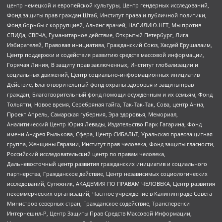
центр немецкой и европейской культуры, Центр гендерных исследований,
Фонд защиты прав граждан Штаб, Институт права и публичной политики,
Фонд борьбы с коррупцией, Альянс врачей, НАСИЛИЮ.НЕТ, Мы против
СПИДа, СВЕЧА, Гуманитарное действие, Открытый Петербург, Лига
Избирателей, Правовая инициатива, Гражданский Союз, Хасдей Ерушалаим,
Центр поддержки и содействия развитию средств массовой информации,
Горячая Линия, В защиту прав заключенных, Институт глобализации и
социальных движений, Центр социально-информационных инициатив
Действие, Благотворительный фонд охраны здоровья и защиты прав
граждан, Благотворительный фонд помощи осужденным и их семьям, Фонд
Тольятти, Новое время, Серебряная тайга, Так-Так-Так, Сова, центр Анна,
Проект Апрель, Самарская губерния, Эра здоровья, Мемориал,
Аналитический Центр Юрия Левады, Издательство Парк Гагарина, Фонд
имени Андрея Рылькова, Сфера, Центр СИБАЛЬТ, Уральская правозащитная
группа, Женщины Евразии, Институт прав человека, Фонд защиты гласности,
Российский исследовательский центр по правам человека,
Дальневосточный центр развития гражданских инициатив и социального
партнерства, Гражданское действие, Центр независимых социологических
исследований, Сутяжник, АКАДЕМИЯ ПО ПРАВАМ ЧЕЛОВЕКА, Центр развития
некоммерческих организаций, Частное учреждение в Калининграде Совета
Министров северных стран, Гражданское содействие, Трансперенси
Интернешнл-Р, Центр Защиты Прав Средств Массовой Информации,