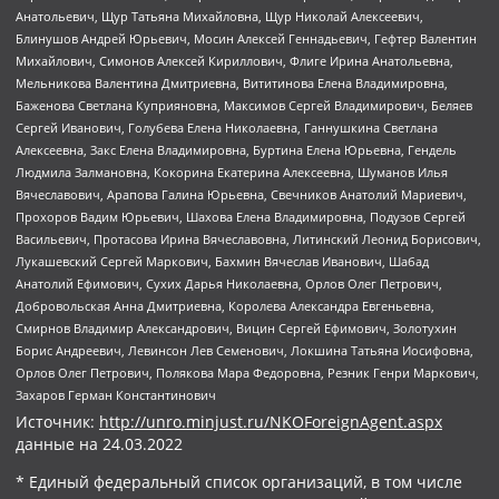
Анатольевич, Щур Татьяна Михайловна, Щур Николай Алексеевич,
Блинушов Андрей Юрьевич, Мосин Алексей Геннадьевич, Гефтер Валентин
Михайлович, Симонов Алексей Кириллович, Флиге Ирина Анатольевна,
Мельникова Валентина Дмитриевна, Вититинова Елена Владимировна,
Баженова Светлана Куприяновна, Максимов Сергей Владимирович, Беляев
Сергей Иванович, Голубева Елена Николаевна, Ганнушкина Светлана
Алексеевна, Закс Елена Владимировна, Буртина Елена Юрьевна, Гендель
Людмила Залмановна, Кокорина Екатерина Алексеевна, Шуманов Илья
Вячеславович, Арапова Галина Юрьевна, Свечников Анатолий Мариевич,
Прохоров Вадим Юрьевич, Шахова Елена Владимировна, Подузов Сергей
Васильевич, Протасова Ирина Вячеславовна, Литинский Леонид Борисович,
Лукашевский Сергей Маркович, Бахмин Вячеслав Иванович, Шабад
Анатолий Ефимович, Сухих Дарья Николаевна, Орлов Олег Петрович,
Добровольская Анна Дмитриевна, Королева Александра Евгеньевна,
Смирнов Владимир Александрович, Вицин Сергей Ефимович, Золотухин
Борис Андреевич, Левинсон Лев Семенович, Локшина Татьяна Иосифовна,
Орлов Олег Петрович, Полякова Мара Федоровна, Резник Генри Маркович,
Захаров Герман Константинович
Источник:
http://unro.minjust.ru/NKOForeignAgent.aspx
данные на
24.03.2022
* Единый федеральный список организаций, в том числе