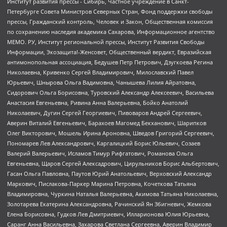
Институт развития прессы - Сибирь, Частное учреждение в Санкт-
Петербурге Совета Министров Северных Стран, Фонд поддержки свободы
прессы, Гражданский контроль, Человек и Закон, Общественная комиссия
по сохранению наследия академика Сахарова, Информационное агентство
МЕМО. РУ, Институт региональной прессы, Институт Развития Свободы
Информации, Экозащита!-Женсовет, Общественный вердикт, Евразийская
антимонопольная ассоциация, Бедушев Петр Петрович, Дзугкоева Регина
Николаевна, Кривенко Сергей Владимирович, Милославский Павел
Юрьевич, Шнырова Ольга Вадимовна, Чанышева Лилия Айратовна,
Сидорович Ольга Борисовна, Туровский Александр Алексеевич, Васильева
Анастасия Евгеньевна, Ривина Анна Валерьевна, Бойко Анатолий
Николаевич, Дугин Сергей Георгиевич, Пивоваров Андрей Сергеевич,
Аверин Виталий Евгеньевич, Барахоев Магомед Бекханович, Шарипков
Олег Викторович, Мошель Ирина Ароновна, Шведов Григорий Сергеевич,
Пономарев Лев Александрович, Каргалицкий Борис Юльевич, Созаев
Валерий Валерьевич, Исламов Тимур Рифгатович, Романова Ольга
Евгеньевна, Щаров Сергей Алексадрович, Цирульников Борис Альбертович,
Гасан Ольга Павловна, Паутов Юрий Анатольевич, Верховский Александр
Маркович, Пислакова-Паркер Марина Петровна, Кочеткова Татьяна
Владимировна, Чуркина Наталья Валерьевна, Акимова Татьяна Николаевна,
Золотарева Екатерина Александровна, Рачинский Ян Збигневич, Жемкова
Елена Борисовна, Гудков Лев Дмитриевич, Илларионова Юлия Юрьевна,
Саранг Анна Васильевна, Захарова Светлана Сергеевна, Аверин Владимир