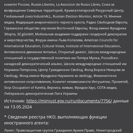
комитет России, Russie-Libertes, La Asocicion de Rusos Libres, Союз за
возвращение Северных территорий, Крымскотатарский Ресурсный Центр,
Глобальный союз IndustriALL, Russian Election Monitor, Article 19, Мнение
медиа, Федерация анархического черного креста, Радио Свободная Европа,
Германское общество изучения Восточной Европы, Фонд имени Фридриха
Эберта, XZ gGmbH, Мобильная академия поддержки гендерной демократии
и миротворчества, Форум имени Льва Копелева, American Councils for
International Education, Cultural Vistas, Institute of International Education,
Антивоенное движение Антальи, Открытый диалог, Школа международных
отношений и государственной политики им Питера Мунка, Российско-
канадский демократический альянс, Школа международных отношений им
Нормана Патерсона, Центр Гражданских Свобод, Фонд Бориса Немцова за
Свободу, Фонд имени Фридриха Науманна за свободу, Феминистское
антивоенное сопротивление, Комитет независимости Ингушетии, Прометей,
Stop Occupation of Karelia, Вернись живым, Фридом Хаус, СОТА медиа,
Либерально-демократическая Лига Украины
Источник:
https://minjust.gov.ru/ru/documents/7756/
данные
на
13.05.2024
* Сведения реестра НКО, выполняющих функции
иностранного агента:
Лилит, Правозащитная группа Гражданин.Армия.Право, Нижегородский