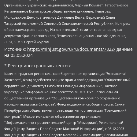
Организации украинских националистов, Черный Комитет, Татарстанское
Региональное Всетатарское общественное движение, Невоград,
Молодежное Демократическое Движение Весна, Верховный Совет
Татарской Автономной Советской Социалистической Республики, Конгресс
ойрат-калмыцкого народа, Исполнительный комитет совета народных
депутатов Красноярского края, Этническое национальное объединение,
ЛГБТ, Я.МЫ Сергей Фургал
Источник:
https://minjust.gov.ru/ru/documents/7822/
данные
на
03.05.2024
* Реестр иностранных агентов:
Калининградская региональная общественная организация "Экозащита!-Женсовет", Фонд содействия защите прав и свобод граждан "Общественный вердикт", Фонд "Институт Развития Свободы Информации", Частное учреждение "Информационное агентство МЕМО. РУ", Региональная общественная организация "Общественная комиссия по сохранению наследия академика Сахарова", Фонд поддержки свободы прессы, Санкт-Петербургская общественная правозащитная организация "Гражданский контроль", Межрегиональная общественная организация "Информационно-просветительский центр "Мемориал", Региональный Фонд "Центр Защиты Прав Средств Массовой Информации", с 05.12.2023 Фонд "Центр Защиты Прав Средств массовой информации", Региональная общественная благотворительная организация помощи беженцам и мигрантам "Гражданское содействие", Негосударственное образовательное учреждение дополнительного профессионального образования (повышение квалификации) специалистов "АКАДЕМИЯ ПО ПРАВАМ ЧЕЛОВЕКА", Свердловская региональная общественная организация "Сутяжник", Автономная некоммерческая организация "Центр независимых социологических исследований", Союз общественных объединений "Российский исследовательский центр по правам человека", Региональное общественное учреждение научно-информационный центр "МЕМОРИАЛ", Некоммерческая организация "Фонд защиты гласности", Автономная некоммерческая организация "Институт прав человека", Городская общественная организация "Екатеринбургское общество "МЕМОРИАЛ", Городская общественная организация "Рязанское историко-просветительское и правозащитное общество "Мемориал" (Рязанский Мемориал), Челябинский региональный орган общественной самодеятельности – женское общественное объединение "Женщины Евразии", Челябинский региональный орган общественной самодеятельности "Уральская правозащитная группа", Фонд содействия защите здоровья и социальной справедливости имени Андрея Рылькова, Автономная Некоммерческая Организация "Аналитический Центр Юрия Левады", Автономная некоммерческая организация социальной поддержки населения "Проект Апрель", Региональная общественная организация помощи женщинам и детям, находящимся в кризисной ситуации "Информационно-методический центр "Анна", Фонд содействия развитию массовых коммуникаций и правовому просвещению "Так-так-Так", Фонд содействия устойчивому развитию "Серебряная тайга", Свердловский региональный общественный фонд социальных проектов "Новое время", "Idel.Реалии", Кавказ.Реалии, Крым.Реалии, Телеканал Настоящее Время, Татаро-башкирская служба Радио Свобода (Azatliq Radiosi), Радио Свободная Европа/Радио Свобода (PCE/PC), "Сибирь.Реалии", "Фактограф", Благотворительный фонд помощи осужденным и их семьям, Автономная некоммерческая организация "Институт глобализации и социальных движений", Фонд "В защиту прав заключенных", Частное учреждение "Центр поддержки и содействия развитию средств массовой информации", Пензенский региональный общественный благотворительный фонд "Гражданский союз", "Север.Реалии", Некоммерческая организация Фонд "Правовая инициатива", Общество с ограниченной ответственностью "Радио Свободная Европа/Радио Свобода", Чешское информационное агентство "MEDIUM-ORIENT", Красноярская региональная общественная организация "Мы против СПИДа", Камалягин Денис Николаевич, Маркелов Сергей Евгеньевич, Пономарев Лев Александрович, Савицкая Людмила Алексеевна, Автономная некоммерческая организация "Центр по работе с проблемой насилия "НАСИЛИЮ.НЕТ", Межрегиональный профессиональный союз работников здравоохранения "Альянс врачей", Юридическое лицо, зарегистрированное в Латвийской Республике, SIA "Medusa Project" (регистрационный номер 40103797863, дата регистрации 10.06.2014), Некоммерческая организация "Фонд по борьбе с коррупцией", Автономная некоммерческая организация "Институт права и публичной политики", Баданин Роман Сергеевич, Гликин Максим Александрович, Железнова Мария Михайловна, Лукьянова Юлия Сергеевна, Маетная Елизавета Витальевна, Маняхин Петр Борисович, Чуракова Ольга Владимировна, Ярош Юлия Петровна, Юридическое лицо "The Insider SIA", зарегистрированное в Риге, Латвийская Республика (дата регистрации 26.06.2015), являющееся администратором доменного имени интернет-издания "The Insider SIA", https://theins.ru, Постернак Алексей Евгеньевич, Рубин Михаил Аркадьевич, Анин Роман Александрович, Юридическое лицо Istories fonds, зарегистрированное в Латвийской Республике (регистрационный номер 50008295751, дата регистрации 24.02.2020), Великовский Дмитрий Александрович, Долинина Ирина Николаевна, Мароховская Алеся Алексеевна, Шлейнов Роман Юрьевич, Шмагун Олеся Валентиновна, Общество с ограниченной ответственностью "Альтаир 2021", Общество с ограниченной ответственностью "Вега 2021", Общество с ограниченной ответственностью "Главный редактор 2021", Общество с ограниченной ответственностью "Ромашки монолит", Важенков Артем Валерьевич, Ивановская областная общественная организация "Центр гендерных исследований", Гурман Юрий Альбертович, Медиапроект "ОВД-Инфо", Егоров Владимир Владимирович, Жилинский Владимир Александрович, Общество с ограниченной ответственностью "ЗП", Иванова София Юрьевна, Карезина Инна Павловна, Кильтау Екатерина Викторовна, Петров Алексей Викторович, Пискунов Сергей Евгеньевич, Смирнов Сергей Сергеевич, Тихонов Михаил Сергеевич, Общество с ограниченной ответственностью "ЖУРНАЛИСТ-ИНОСТРАННЫЙ АГЕНТ", Арапова Галина Юрьевна, Вольтская Татьяна Анатольевна, Американская компания "Mason G.E.S. Anonymous Foundation" (США), являющаяся владельцем интернет-издания https://mnews.world/, Компания "Stichting Bellingcat", зарегистрированная в Нидерландах (дата регистрации 11.07.2018), Захаров Андрей Вячеславович, Клепиковская Екатерина Дмитриевна, Общество с ограниченной ответственностью "МЕМО", Перл Роман Александрович, Симонов Евгений Алексеевич, Соловьева Елена Анатольевна, Сотников Даниил Владимирович, Сурначева Елизавета Дмитриевна, Автономная некоммерческая организация по защите прав человека и информированию населения "Якутия – Наше Мнение", Общество с ограниченной ответственностью "Москоу диджитал медиа", с 26.01.2023 Общество с ограниченной ответственностью "Чайка Белые сады", Ветошкина Валерия Валерьевна, Заговора Максим Александрович, Межрегиональное общественное движение "Российская ЛГБТ - сеть", Оленичев Максим Владимирович, Павлов Иван Юрьевич, Скворцова Елена Сергеевна, Общество с ограниченной ответственностью "Как бы инагент", Кочетков Игорь Викторович, Общество с ограниченной ответственностью "Честные выборы", Еланчик Олег Александрович, Общество с ограниченной ответственностью "Нобелевский призыв", Гималова Регина Эмилевна, Григорьев Андрей Валерьевич, Григорьева Алина Александровна, Ассоциация по содействию защите прав призывников, альтернативнослужащих и военнослужащих "Правозащитная группа "Гражданин.Армия.Право", Хисамова Регина Фаритовна, Автономная некоммерческая организация по реализации социально-правовых программ "Лилит", Дальневосточное общественное движение "Маяк", Санкт-Петербургская ЛГБТ-инициативная группа "Выход", Инициативная группа ЛГБТ+ "Реверс", Алексеев Андрей Викторович, Бекбулатова Таисия Львовна, Беляев Иван Михайлович, Владыкина Елена Сергеевна, Гельман Марат Александрович, Никульшина Вероника Юрьевна, Толоконникова Надежда Андреевна, Шендерович Виктор Анатольевич, Общество с ограниченной ответственностью "Данное сообщение", Общество с ограниченной ответственностью Издательский дом "Новая глава", Айнбиндер Александра Александровна, Московский комьюнити-центр для ЛГБТ+инициатив, Благотворительный фонд развития филантропии, Deutsche Welle (Германия, Kurt-Schumacher-Strasse 3, 53113 Bonn), Борзунова Мария Михайловна, Воробьев Виктор Викторович, Голубева Анна Львовна, Константинова Алла Михайловна, Малкова Ирина Владимировна, Мурадов Мурад Абдулгалимович, Осетинская Елизавета Николаевна, Понасенков Евгений Николаевич, Ганапольский Матвей Юрьевич, Киселев Евгений Алексеевич, Борухович Ирина Григорьевна, Дремин Иван Тимофеевич, Дубровский Дмитрий Викторович, Красноярская региональная общественная организация поддержки и развития альтернативных образовательных технологий и межкультурных коммуникаций "ИНТЕРРА", Маяковская Екатерина Алексеевна, Фейгин Марк Захарович, Филимонов Андрей Викторович, Дзугкоева Регина Николаевна, Доброхотов Роман Александрович, Дудь Юрий Александрович, Елкин Сергей Владимирович, Кругликов Кирилл Игоревич, Сабунаева Мария Леонидовна, Семенов Алексей Владимирович, Шаинян Карен Багратович, Шульман Екатерина Михайловна, Асафьев Артур Валерьевич, Вахштайн Виктор Семенович, Венедиктов Алексей Алексеевич, Лушникова Екатерина Евгеньевна, Волков Леонид Михайлович, Невзоров Александр Глебович, Пархоменко Сергей Борисович, Сироткин Ярослав Николаевич, Кара-Мурза Владимир Владимирович, Баранова Наталья Владимировна, Гозман Леонид Яковлевич, Кагарлицкий Борис Юльевич, Климарев Михаил Валерьевич, Милов Владимир Станиславович, Автономная некоммерческая организация Краснодарский центр современного искусства "Типография", Моргенштерн Алишер Тагирович, Соболь Любовь Эдуардовна, Общество с ограниченной ответственностью "ЛИЗА НОРМ", Каспаров Гарри Кимович, Ходорковский Михаил Борисович, Общество с ограниченной ответственностью "Апрельские тезисы", Данилович Ирина Брониславовна, Кашин Олег Владимирович, Петров Николай Владимирович, Пивоваров Алексей Владимирович, Соколов Михаил Владимирович, Цветкова Юлия Владимировна, Чичваркин Евгений Александрович, Комитет против пыток/Команда против пыток, Общество с ограниченной ответственностью "Первый научный", Общество с ограниченной ответственностью "Вертолет и ко", Белоцерковская Вероника Борисовна, Кац Максим Евгеньевич, Лазарева Татьяна Юрьевна, Шаведдинов Руслан Табризович, Яшин Илья Валерьевич, Общество с ограниченной ответственностью "Иноагент ААВ", Алешковский Дмитрий Петрович, Альбац Евгения Марковна, Быков Дмитрий Львович, Галямина Юлия Евгеньевна, Лойко Сергей Леонидович, Мартынов Кирилл Константинович, Медведев Сергей Александрович, Крашенинников Федор Геннадиевич, Гордеева Катерина Вл