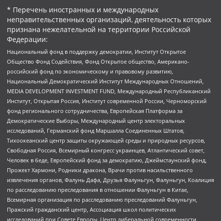
* Перечень иностранных и международных
неправительственных организаций, деятельность которых
признана нежелательной на территории Российской
Федерации:
Национальный фонд в поддержку демократии, Институт Открытое
Общество Фонд Содействия, Фонд Открытое общество, Американо-
российский фонд по экономическому и правовому развитию,
Национальный Демократический Институт Международных Отношений,
MEDIA DEVELOPMENT INVESTMENT FUND, Международный Республиканский
Институт, Открытая Россия, Институт современной России, Черноморский
фонд регионального сотрудничества, Европейская Платформа за
Демократические Выборы, Международный центр электоральных
исследований, Германский фонд Маршалла Соединенных Штатов,
Тихоокеанский центр защиты окружающей среды и природных ресурсов,
Свободная Россия, Всемирный конгресс украинцев, Атлантический совет,
Человек в беде, Европейский фонд за демократию, Джеймстаунский фонд,
Прожект Хармони, Родники дракона, Врачи против насильственного
извлечения органов, Фалунь Дафа, Друзья Фалуньгун, Фалуньгун, Коалиция
по расследованию преследования в отношении Фалуньгун в Китае,
Всемирная организация по расследованию преследований Фалуньгун,
Пражский гражданский центр, Ассоциация школ политических
исследований при Совете Европы, Центр либеральной современности,