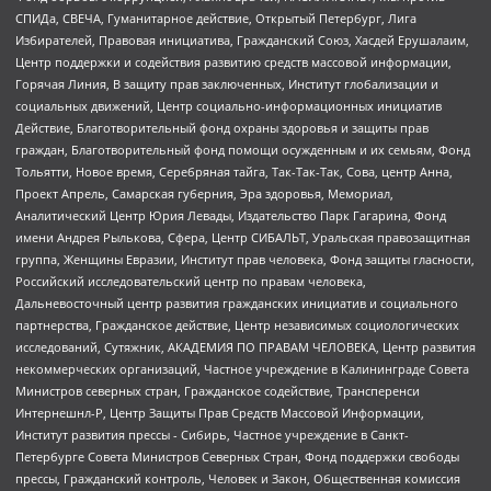
СПИДа, СВЕЧА, Гуманитарное действие, Открытый Петербург, Лига
Избирателей, Правовая инициатива, Гражданский Союз, Хасдей Ерушалаим,
Центр поддержки и содействия развитию средств массовой информации,
Горячая Линия, В защиту прав заключенных, Институт глобализации и
социальных движений, Центр социально-информационных инициатив
Действие, Благотворительный фонд охраны здоровья и защиты прав
граждан, Благотворительный фонд помощи осужденным и их семьям, Фонд
Тольятти, Новое время, Серебряная тайга, Так-Так-Так, Сова, центр Анна,
Проект Апрель, Самарская губерния, Эра здоровья, Мемориал,
Аналитический Центр Юрия Левады, Издательство Парк Гагарина, Фонд
имени Андрея Рылькова, Сфера, Центр СИБАЛЬТ, Уральская правозащитная
группа, Женщины Евразии, Институт прав человека, Фонд защиты гласности,
Российский исследовательский центр по правам человека,
Дальневосточный центр развития гражданских инициатив и социального
партнерства, Гражданское действие, Центр независимых социологических
исследований, Сутяжник, АКАДЕМИЯ ПО ПРАВАМ ЧЕЛОВЕКА, Центр развития
некоммерческих организаций, Частное учреждение в Калининграде Совета
Министров северных стран, Гражданское содействие, Трансперенси
Интернешнл-Р, Центр Защиты Прав Средств Массовой Информации,
Институт развития прессы - Сибирь, Частное учреждение в Санкт-
Петербурге Совета Министров Северных Стран, Фонд поддержки свободы
прессы, Гражданский контроль, Человек и Закон, Общественная комиссия