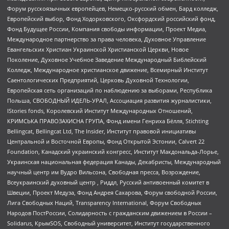
Форум русскоязычных европейцев, Немецко-русский обмен, Бард колледж,
Европейский выбор, Фонд Ходорковского, Оксфордский российский фонд,
Фонд Будущее России, Компания свободы информации, Проект Медиа,
Международное партнерство за права человека, Духовное Управление
Евангельских Христиан Украинской Христианской Церкви, Новое
Поколение, Духовное Учебное Заведение Международный Библейский
Колледж, Международное христианское движение, Всемирный Институт
Саентологических Предприятий, Церковь Духовной Технологии,
Европейская сеть организаций по наблюдению за выборами, Республика
Польша, СВОБОДНЫЙ ИДЕЛЬ-УРАЛ, Ассоциация развития журналистики,
IStories fonds, Королевский Институт Международных Отношений,
КРИМСЬКА ПРАВОЗАХИСНА ГРУПА, Фонд имени Генриха Бёлля, Stichting
Bellingcat, Bellingcat Ltd, The Insider, Институт правовой инициативы
Центральной и Восточной Европы, Фонд Открытой Эстонии, Calvert 22
Foundation, Канадский украинский конгресс, Институт Макдональда-Лорье,
Украинская национальная федерация Канады, Декабристы, Международный
научный центр им Вудро Вильсона, Свободная пресса, Возрождение,
Всеукраинский духовный центр , Риддл, Русский антивоенный комитет в
Швеции, Проект Медуза, Фонд Андрея Сахарова, Форум свободной России,
Лига Свободных Наций, Transparеncy International, Форум Свободных
Народов ПостРоссии, Солидарность с гражданским движением в России –
Solidarus, КрымSOS, Свободный университет, Институт государственного