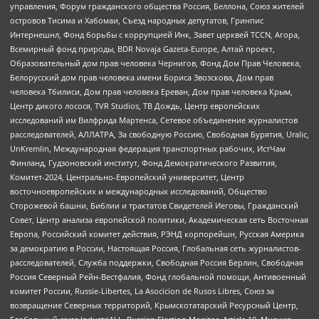
управления, Форум гражданского общества Россия, Беллона, Союз жителей
островов Тисима и Хабомаи, Съезд народных депутатов, Гринпис
Интернешнл, Фонд борьбы с коррупцией Инк, Завет церквей TCCN, Агора,
Всемирный фонд природы, BDR Novaja Gazeta-Europe, Алтай проект,
Образовательный дом прав человека Чернигов, Фонд Дом Прав Человека,
Белорусский дом прав человека имени Бориса Звозскова, Дом прав
человека Тбилиси, Дом прав человека Ереван, Дом прав человека Крым,
Центр дикого лосося, TVR Studios, ТВ Дождь, Центр европейских
исследований им Вилфрида Мартенса, Сетевое объединение журналистов
расследователей, АЛЛАТРА, За свободную Россию, Свободная Бурятия, Uralic,
UnKremlin, Международная федерация транспортных рабочих, ИстЧам
Финланд, Гудзоновский институт, Фонд Демократического Развития,
Комитет-2024, Центрально-Европейский университет, Центр
восточноевропейских и международных исследований, Общество
Сторожевой башни, Библии и трактатов Свидетелей Иеговы, Гражданский
Совет, Центр анализа европейской политики, Академическая сеть Восточная
Европа, Российский комитет действия, РЭНД корпорейшн, Русская Америка
за демократию в России, Настоящая Россия, Глобальная сеть журналистов-
расследователей, Служба поддержки, Свободная Россия Берлин, Свободная
Россия Северный Рейн-Вестфалия, Фонд глобальной помощи, Антивоенный
комитет России, Russie-Libertes, La Asocicion de Rusos Libres, Союз за
возвращение Северных территорий, Крымскотатарский Ресурсный Центр,