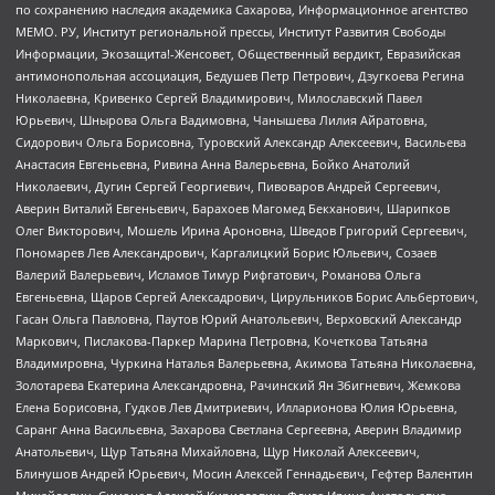
по сохранению наследия академика Сахарова, Информационное агентство
МЕМО. РУ, Институт региональной прессы, Институт Развития Свободы
Информации, Экозащита!-Женсовет, Общественный вердикт, Евразийская
антимонопольная ассоциация, Бедушев Петр Петрович, Дзугкоева Регина
Николаевна, Кривенко Сергей Владимирович, Милославский Павел
Юрьевич, Шнырова Ольга Вадимовна, Чанышева Лилия Айратовна,
Сидорович Ольга Борисовна, Туровский Александр Алексеевич, Васильева
Анастасия Евгеньевна, Ривина Анна Валерьевна, Бойко Анатолий
Николаевич, Дугин Сергей Георгиевич, Пивоваров Андрей Сергеевич,
Аверин Виталий Евгеньевич, Барахоев Магомед Бекханович, Шарипков
Олег Викторович, Мошель Ирина Ароновна, Шведов Григорий Сергеевич,
Пономарев Лев Александрович, Каргалицкий Борис Юльевич, Созаев
Валерий Валерьевич, Исламов Тимур Рифгатович, Романова Ольга
Евгеньевна, Щаров Сергей Алексадрович, Цирульников Борис Альбертович,
Гасан Ольга Павловна, Паутов Юрий Анатольевич, Верховский Александр
Маркович, Пислакова-Паркер Марина Петровна, Кочеткова Татьяна
Владимировна, Чуркина Наталья Валерьевна, Акимова Татьяна Николаевна,
Золотарева Екатерина Александровна, Рачинский Ян Збигневич, Жемкова
Елена Борисовна, Гудков Лев Дмитриевич, Илларионова Юлия Юрьевна,
Саранг Анна Васильевна, Захарова Светлана Сергеевна, Аверин Владимир
Анатольевич, Щур Татьяна Михайловна, Щур Николай Алексеевич,
Блинушов Андрей Юрьевич, Мосин Алексей Геннадьевич, Гефтер Валентин