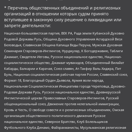
* Перечень общественных объединений и религиозных
организаций в отношении которых судом принято
вступившее в законную силу решение о ликвидации или
запрете деятельности:
Национал-большевистская партия, ВЕК РА, Рада земли Кубанской Духовно
Родовой Державы Русь, Община Духовного Управления Асгардской Веси
Беловодья, Славянская Община Капища Веды Перуна, Мужская Духовная
Семинария Староверов-Инглингов, Нурджулар, К Богодержавию, Таблиги
Джамаат, Свидетели Иеговы, Русское национальное единство, Национал-
социалистическое общество, Джамаат мувахидов, Объединенный Вилайат
Кабарды, Балкарии и Карачая, Союз славян, Ат-Такфир Валь-Хиджра, Пит
Буль, Национал-социалистическая рабочая партия России, Славянский союз,
Формат-18, Благородный Орден Дьявола, Армия воли народа,
Национальная Социалистическая Инициатива города Череповца, Духовно-
Родовая Держава Русь, Русское национальное единство, Древнерусской
Инглистической церкви Православных Староверов-Инглингов, Русский
общенациональный союз, Движение против нелегальной иммиграции,
Кровь и Честь, О свободе совести и о религиозных объединениях, Омская
организация общественного политического движения Русское
национальное единство, Северное Братство, Клуб Болельщиков
Футбольного Клуба Динамо, Файзрахманисты, Мусульманская религиозная