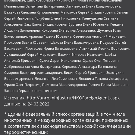
Михайлович, Симонов Алексей Кириллович, Флиге Ирина Анатольевна,
Мельникова Валентина Дмитриевна, Вититинова Елена Владимировна,
Баженова Светлана Куприяновна, Максимов Сергей Владимирович, Беляев
Сергей Иванович, Голубева Елена Николаевна, Ганнушкина Светлана
Алексеевна, Закс Елена Владимировна, Буртина Елена Юрьевна, Гендель
Людмила Залмановна, Кокорина Екатерина Алексеевна, Шуманов Илья
Вячеславович, Арапова Галина Юрьевна, Свечников Анатолий Мариевич,
Прохоров Вадим Юрьевич, Шахова Елена Владимировна, Подузов Сергей
Васильевич, Протасова Ирина Вячеславовна, Литинский Леонид Борисович,
Лукашевский Сергей Маркович, Бахмин Вячеслав Иванович, Шабад
Анатолий Ефимович, Сухих Дарья Николаевна, Орлов Олег Петрович,
Добровольская Анна Дмитриевна, Королева Александра Евгеньевна,
Смирнов Владимир Александрович, Вицин Сергей Ефимович, Золотухин
Борис Андреевич, Левинсон Лев Семенович, Локшина Татьяна Иосифовна,
Орлов Олег Петрович, Полякова Мара Федоровна, Резник Генри Маркович,
Захаров Герман Константинович
Источник:
http://unro.minjust.ru/NKOForeignAgent.aspx
данные на
24.03.2022
* Единый федеральный список организаций, в том числе
иностранных и международных организаций, признанных
в соответствии с законодательством Российской Федерации
террористическими: