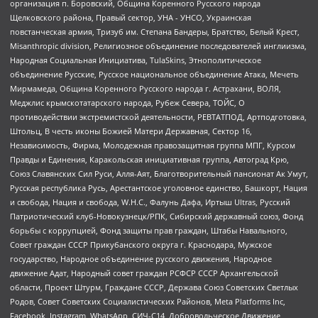
организация п. Боровский, Община Коренного Русского народа
Щелковского района, Правый сектор, УНА - УНСО, Украинская
повстанческая армия, Тризуб им. Степана Бандеры, Братство, Белый Крест,
Misanthropic division, Религиозное объединение последователей инглиизма,
Народная Социальная Инициатива, TulaSkins, Этнополитическое
объединение Русские, Русское национальное объединение Атака, Мечеть
Мирмамеда, Община Коренного Русского народа г. Астрахани, ВОЛЯ,
Меджлис крымскотатарского народа, Рубеж Севера, ТОЙС, О
противодействии экстремистской деятельности, РЕВТАТПОД, Артподготовка,
Штольц, В честь иконы Божией Матери Державная, Сектор 16,
Независимость, Фирма, Молодежная правозащитная группа МПГ, Курсом
Правды и Единения, Каракольская инициативная группа, Автоград Крю,
Союз Славянских Сил Руси, Алля-Аят, Благотворительный пансионат Ак Умут,
Русская республика Русь, Арестантское уголовное единство, Башкорт, Нация
и свобода, Нация и свобода, W.H.С., Фалунь Дафа, Иртыш Ultras, Русский
Патриотический клуб-Новокузнецк/РПК, Сибирский державный союз, Фонд
борьбы с коррупцией, Фонд защиты прав граждан, Штабы Навального,
Совет граждан СССР Прикубанского округа г. Краснодара, Мужское
государство, Народное объединение русского движения, Народное
движение Адат, Народный совет граждан РСФСР СССР Архангельской
области, Проект Штурм, Граждане СССР, Держава Союз Советских Светлых
Родов, Совет Советских Социалистических Районов, Meta Platforms Inc,
Facebook, Instagram, WhatsApp, СИЧ-С14, Добровольческое Движение