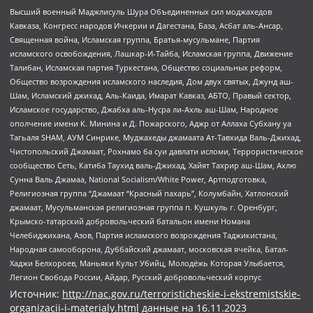
Высший военный Маджлисуль Шура Объединенных сил моджахедов
Кавказа, Конгресс народов Ичкерии и Дагестана, База, Асбат аль-Ансар,
Священная война, Исламская группа, Братья-мусульмане, Партия
исламского освобождения, Лашкар-И-Тайба, Исламская группа, Движение
Талибан, Исламская партия Туркестана, Общество социальных реформ,
Общество возрождения исламского наследия, Дом двух святых, Джунд аш-
Шам, Исламский джихад, Аль-Каида, Имарат Кавказ, АБТО, Правый сектор,
Исламское государство, Джабха аль-Нусра ли-Ахль аш-Шам, Народное
ополчение имени К. Минина и Д. Пожарского, Аджр от Аллаха Субхану уа
Тагьаля SHAM, АУМ Синрике, Муджахеды джамаата Ат-Тавхида Валь-Джихад,
Чистопольский Джамаат, Рохнамо ба суи давлати исломи, Террористическое
сообщество Сеть, Катиба Таухид валь-Джихад, Хайят Тахрир аш-Шам, Ахлю
Сунна Валь Джамаа, National Socialism/White Power, Артподготовка,
Религиозная группа “Джамаат “Красный пахарь”, Колумбайн, Хатлонский
джамаат, Мусульманская религиозная группа п. Кушкуль г. Оренбург,
Крымско-татарский добровольческий батальон имени Номана
Челебиджихана, Азов, Партия исламского возрождения Таджикистана,
Народная самооборона, Дуббайский джамаат, московская ячейка, Батал-
Хаджи Белхороев, Маньяки Культ Убийц, Молодёжь Которая Улыбается,
Легион Свобода России, Айдар, Русский добровольческий корпус
Источник:
http://nac.gov.ru/terroristicheskie-i-ekstremistskie-
organizacii-i-materialy.html
данные на
16.11.2023