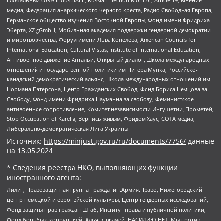
Глобальный союз IndustriALL, Russian Election Monitor, Article 19, Мнение
медиа, Федерация анархического черного креста, Радио Свободная Европа,
Германское общество изучения Восточной Европы, Фонд имени Фридриха
Эберта, XZ gGmbH, Мобильная академия поддержки гендерной демократии
и миротворчества, Форум имени Льва Копелева, American Councils for
International Education, Cultural Vistas, Institute of International Education,
Антивоенное движение Антальи, Открытый диалог, Школа международных
отношений и государственной политики им Питера Мунка, Российско-
канадский демократический альянс, Школа международных отношений им
Нормана Патерсона, Центр Гражданских Свобод, Фонд Бориса Немцова за
Свободу, Фонд имени Фридриха Науманна за свободу, Феминистское
антивоенное сопротивление, Комитет независимости Ингушетии, Прометей,
Stop Occupation of Karelia, Вернись живым, Фридом Хаус, СОТА медиа,
Либерально-демократическая Лига Украины
Источник:
https://minjust.gov.ru/ru/documents/7756/
данные
на
13.05.2024
* Сведения реестра НКО, выполняющих функции
иностранного агента:
Лилит, Правозащитная группа Гражданин.Армия.Право, Нижегородский
центр немецкой и европейской культуры, Центр гендерных исследований,
Фонд защиты прав граждан Штаб, Институт права и публичной политики,
Фонд борьбы с коррупцией, Альянс врачей, НАСИЛИЮ.НЕТ, Мы против