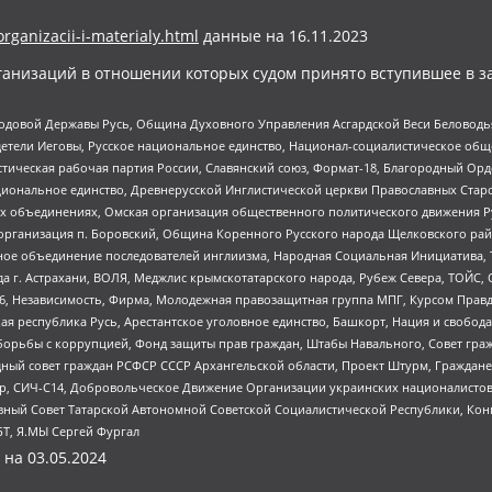
organizacii-i-materialy.html
данные на
16.11.2023
анизаций в отношении которых судом принято вступившее в з
 Родовой Державы Русь, Община Духовного Управления Асгардской Веси Беловод
детели Иеговы, Русское национальное единство, Национал-социалистическое об
истическая рабочая партия России, Славянский союз, Формат-18, Благородный Ор
ациональное единство, Древнерусской Инглистической церкви Православных Ста
ных объединениях, Омская организация общественного политического движения Р
рганизация п. Боровский, Община Коренного Русского народа Щелковского район
гиозное объединение последователей инглиизма, Народная Социальная Инициатива,
 г. Астрахани, ВОЛЯ, Меджлис крымскотатарского народа, Рубеж Севера, ТОЙС, 
6, Независимость, Фирма, Молодежная правозащитная группа МПГ, Курсом Правд
ая республика Русь, Арестантское уголовное единство, Башкорт, Нация и свобода,
орьбы с коррупцией, Фонд защиты прав граждан, Штабы Навального, Совет гражд
ный совет граждан РСФСР СССР Архангельской области, Проект Штурм, Граждане 
tsApp, СИЧ-С14, Добровольческое Движение Организации украинских националисто
ный Совет Татарской Автономной Советской Социалистической Республики, Кон
БТ, Я.МЫ Сергей Фургал
 на
03.05.2024