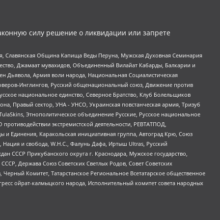
аконную силу решение о ликвидации или запрете
ья, Славянская Община Капища Веды Перуна, Мужская Духовная Семинария
щество, Джамаат мувахидов, Объединенный Вилайат Кабарды, Балкарии и
ден Дьявола, Армия воли народа, Национальная Социалистическая
роверов-Инглингов, Русский общенациональный союз, Движение против
усское национальное единство, Северное Братство, Клуб Болельщиков
а, Правый сектор, УНА - УНСО, Украинская повстанческая армия, Тризуб
 TulaSkins, Этнополитическое объединение Русские, Русское национальное
О противодействии экстремистской деятельности, РЕВТАТПОД,
ы и Единения, Каракольская инициативная группа, Автоград Крю, Союз
 Нация и свобода, W.H.С., Фалунь Дафа, Иртыш Ultras, Русский
ан СССР Прикубанского округа г. Краснодара, Мужское государство,
СССР, Держава Союз Советских Светлых Родов, Совет Советских
в, Черный Комитет, Татарстанское Региональное Всетатарское общественное
гресс ойрат-калмыцкого народа, Исполнительный комитет совета народных