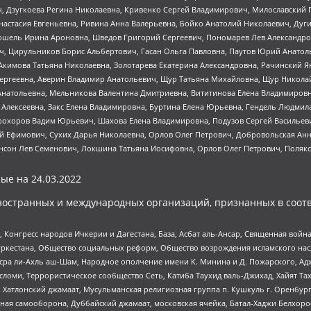
ч, Дзугкоева Регина Николаевна, Кривенко Сергей Владимирович, Милославски
настасия Евгеньевна, Ривина Анна Валерьевна, Бойко Анатолий Николаевич, Дуг
ошель Ирина Ароновна, Шведов Григорий Сергеевич, Пономарев Лев Александро
ч, Цирульников Борис Альбертович, Гасан Ольга Павловна, Паутов Юрий Анато
Акимова Татьяна Николаевна, Золотарева Екатерина Александровна, Рачинский Я
Сергеевна, Аверин Владимир Анатольевич, Щур Татьяна Михайловна, Щур Никола
Анатольевна, Мельникова Валентина Дмитриевна, Вититинова Елена Владимировн
 Алексеевна, Закс Елена Владимировна, Буртина Елена Юрьевна, Гендель Людмил
рохоров Вадим Юрьевич, Шахова Елена Владимировна, Подузов Сергей Васильеви
й Ефимович, Сухих Дарья Николаевна, Орлов Олег Петрович, Добровольская Анн
нсон Лев Семенович, Локшина Татьяна Иосифовна, Орлов Олег Петрович, Поляк
ые на
24.03.2022
ностранных и международных организаций, признанных в соотв
нгресс народов Ичкерии и Дагестана, База, Асбат аль-Ансар, Священная война,
уркестана, Общество социальных реформ, Общество возрождения исламского насл
Нусра ли-Ахль аш-Шам, Народное ополчение имени К. Минина и Д. Пожарского, Ад
сломи, Террористическое сообщество Сеть, Катиба Таухид валь-Джихад, Хайят Тах
, Хатлонский джамаат, Мусульманская религиозная группа п. Кушкуль г. Оренбу
ная самооборона, Дуббайский джамаат, московская ячейка, Батал-Хаджи Белхор