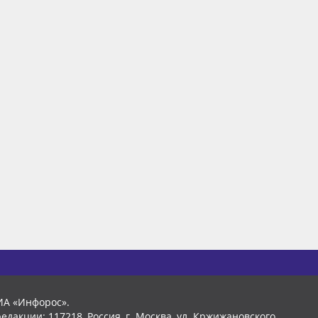
ИА «Инфорос».
едакции: 117218, Россия, г. Москва, ул. Кржижановского,