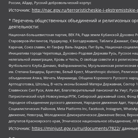
России, Айдар, Русский добровольческий корпус
Источник:
http://nac.gov.ru/terroristicheskie-i-ekstremistskie-
* Перечень общественных объединений и религиозных орг
деятельности:
Национал-большевистская партия, ВЕК РА, Рада земли Кубанской Духовно
Староверов-Инглингов, Нурджулар, К Богодержавию, Таблиги Джамаат, Сви
Карачая, Союз славян, Ат-Такфир Валь-Хиджра, Пит Буль, Национал-социал
Инициатива города Череповца, Духовно-Родовая Держава Русь, Русское н
нелегальной иммиграции, Кровь и Честь, О свободе совести и о религиоз
Футбольного Клуба Динамо, Файзрахманисты, Мусульманская религиозная о
им. Степана Бандеры, Братство, Белый Крест, Misanthropic division, Рели
объединение Атака, Мечеть Мирмамеда, Община Коренного Русского народа
Артподготовка, Штольц, В честь иконы Божией Матери Державная, Сектор 1
Славянских Сил Руси, Алля-Аят, Благотворительный пансионат Ак Умут, Русск
Патриотический клуб-Новокузнецк/РПК, Сибирский державный союз, Фонд б
Народное объединение русского движения, Народное движение Адат, Народ
Социалистических Районов, Meta Platforms Inc, Facebook, Instagram, Wha
движение, Невоград, Молодежное Демократическое Движение Весна, Верхов
депутатов Красноярского края, Этническое национальное объединение, ЛГ
Источник:
https://minjust.gov.ru/ru/documents/7822/
данные