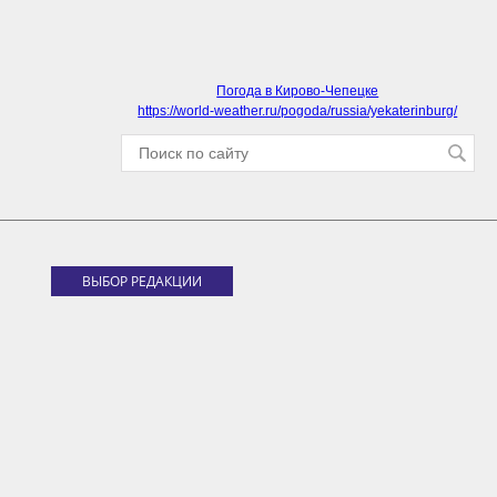
Погода в Кирово-Чепецке
https://world-weather.ru/pogoda/russia/yekaterinburg/
ВЫБОР РЕДАКЦИИ