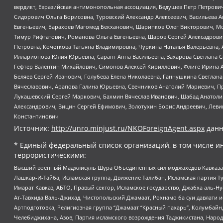
вердикт, Евразийская антимонопольная ассоциация, Бедушев Петр Петрови
Сидорович Ольга Борисовна, Туровский Александр Алексеевич, Васильева А
Евгеньевич, Барахоев Магомед Бекханович, Шарипков Олег Викторович, М
Тимур Рифгатович, Романова Ольга Евгеньевна, Щаров Сергей Алексадрови
Петровна, Кочеткова Татьяна Владимировна, Чуркина Наталья Валерьевна, 
Илларионова Юлия Юрьевна, Саранг Анна Васильевна, Захарова Светлана 
Гефтер Валентин Михайлович, Симонов Алексей Кириллович, Флиге Ирина 
Беляев Сергей Иванович, Голубева Елена Николаевна, Ганнушкина Светлана
Вячеславович, Арапова Галина Юрьевна, Свечников Анатолий Мариевич, П
Лукашевский Сергей Маркович, Бахмин Вячеслав Иванович, Шабад Анатоли
Александрович, Вицин Сергей Ефимович, Золотухин Борис Андреевич, Леви
Константинович
Источник:
http://unro.minjust.ru/NKOForeignAgent.aspx
данн
* Единый федеральный список организаций, в том числе и
террористическими:
Высший военный Маджлисуль Шура Объединенных сил моджахедов Кавказа, Ко
Лашкар-И-Тайба, Исламская группа, Движение Талибан, Исламская партия Т
Имарат Кавказ, АБТО, Правый сектор, Исламское государство, Джабха аль-
Ат-Тавхида Валь-Джихад, Чистопольский Джамаат, Рохнамо ба суи давлати и
Артподготовка, Религиозная группа “Джамаат “Красный пахарь”, Колумбайн
Челебиджихана, Азов, Партия исламского возрождения Таджикистана, Народ