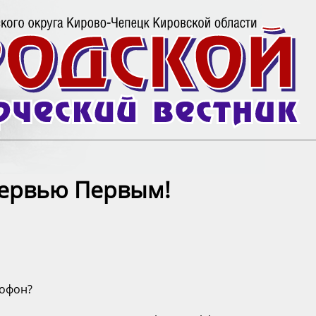
тервью Первым!
рофон?