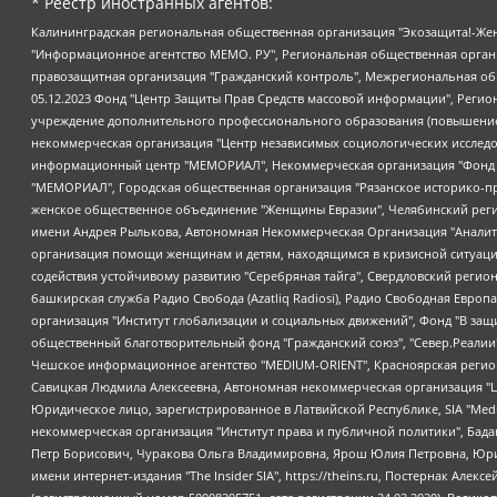
* Реестр иностранных агентов:
Калининградская региональная общественная организация "Экозащита!-Женсовет", Фонд содействия защите прав и свобод граждан "Общественный вердикт", Фонд "Институт Развития Свободы Информации", Частное учреждение "Информационное агентство МЕМО. РУ", Региональная общественная организация "Общественная комиссия по сохранению наследия академика Сахарова", Фонд поддержки свободы прессы, Санкт-Петербургская общественная правозащитная организация "Гражданский контроль", Межрегиональная общественная организация "Информационно-просветительский центр "Мемориал", Региональный Фонд "Центр Защиты Прав Средств Массовой Информации", с 05.12.2023 Фонд "Центр Защиты Прав Средств массовой информации", Региональная общественная благотворительная организация помощи беженцам и мигрантам "Гражданское содействие", Негосударственное образовательное учреждение дополнительного профессионального образования (повышение квалификации) специалистов "АКАДЕМИЯ ПО ПРАВАМ ЧЕЛОВЕКА", Свердловская региональная общественная организация "Сутяжник", Автономная некоммерческая организация "Центр независимых социологических исследований", Союз общественных объединений "Российский исследовательский центр по правам человека", Региональное общественное учреждение научно-информационный центр "МЕМОРИАЛ", Некоммерческая организация "Фонд защиты гласности", Автономная некоммерческая организация "Институт прав человека", Городская общественная организация "Екатеринбургское общество "МЕМОРИАЛ", Городская общественная организация "Рязанское историко-просветительское и правозащитное общество "Мемориал" (Рязанский Мемориал), Челябинский региональный орган общественной самодеятельности – женское общественное объединение "Женщины Евразии", Челябинский региональный орган общественной самодеятельности "Уральская правозащитная группа", Фонд содействия защите здоровья и социальной справедливости имени Андрея Рылькова, Автономная Некоммерческая Организация "Аналитический Центр Юрия Левады", Автономная некоммерческая организация социальной поддержки населения "Проект Апрель", Региональная общественная организация помощи женщинам и детям, находящимся в кризисной ситуации "Информационно-методический центр "Анна", Фонд содействия развитию массовых коммуникаций и правовому просвещению "Так-так-Так", Фонд содействия устойчивому развитию "Серебряная тайга", Свердловский региональный общественный фонд социальных проектов "Новое время", "Idel.Реалии", Кавказ.Реалии, Крым.Реалии, Телеканал Настоящее Время, Татаро-башкирская служба Радио Свобода (Azatliq Radiosi), Радио Свободная Европа/Радио Свобода (PCE/PC), "Сибирь.Реалии", "Фактограф", Благотворительный фонд помощи осужденным и их семьям, Автономная некоммерческая организация "Институт глобализации и социальных движений", Фонд "В защиту прав заключенных", Частное учреждение "Центр поддержки и содействия развитию средств массовой информации", Пензенский региональный общественный благотворительный фонд "Гражданский союз", "Север.Реалии", Некоммерческая организация Фонд "Правовая инициатива", Общество с ограниченной ответственностью "Радио Свободная Европа/Радио Свобода", Чешское информационное агентство "MEDIUM-ORIENT", Красноярская региональная общественная организация "Мы против СПИДа", Камалягин Денис Николаевич, Маркелов Сергей Евгеньевич, Пономарев Лев Александрович, Савицкая Людмила Алексеевна, Автоно