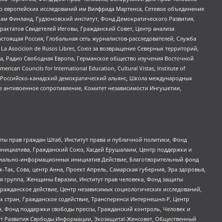
нтр европейских исследований им Вилфрида Мартенса, Сетевое объединение
Чам Финланд, Гудзоновский институт, Фонд Демократического Развития,
актатов Свидетелей Иеговы, Гражданский Совет, Центр анализа
астоящая Россия, Глобальная сеть журналистов-расследователей, Служба
a Asocicion de Rusos Libres, Союз за возвращение Северных территорий,
еста, Радио Свободная Европа, Германское общество изучения Восточной
ouncils for International Education, Cultural Vistas, Institute of
, Российско-канадский демократический альянс, Школа международных
е антивоенное сопротивление, Комитет независимости Ингушетии,
ты прав граждан Штаб, Институт права и публичной политики, Фонд
инициатива, Гражданский Союз, Хасдей Ерушалаим, Центр поддержки и
социально-информационных инициатив Действие, Благотворительный фонд
Так, Сова, центр Анна, Проект Апрель, Самарская губерния, Эра здоровья,
я группа, Женщины Евразии, Институт прав человека, Фонд защиты
Гражданское действие, Центр независимых социологических исследований,
стран, Гражданское содействие, Трансперенси Интернешнл-Р, Центр
н, Фонд поддержки свободы прессы, Гражданский контроль, Человек и
тут Развития Свободы Информации, Экозащита!-Женсовет, Общественный