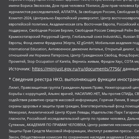
имени Бориса Звозскова, Дом прав человека Тбилиси, Дом прав человека Ер
журналистов расследователей, АЛЛАТРА, За свободную Россию, Свободная Б
Комитет-2024, Центрально-Европейский университет, Центр восточноевроп
европейской политики, Академическая сеть Восточная Европа, Российский к
поддержки, Свободная Россия Берлин, Свободная Россия Северный Рейн-Вест
Крымскотатарский Ресурсный Центр, Глобальный союз IndustriALL, Russian E
Европы, Фонд имени Фридриха Эберта, XZ gGmbH, Мобильная академия поддержк
International Education, Антивоенное движение Антальи, Открытый диало
отношений им Нормана Патерсона, Центр Гражданских Свобод, Фонд Бориса
Прометей, Stop Occupation of Karelia, Вернись живым, Фридом Хаус, СОТА 
Источник:
https://minjust.gov.ru/ru/documents/7756/
данные
* Сведения реестра НКО, выполняющих функции иностранн
Лилит, Правозащитная группа Гражданин.Армия.Право, Нижегородский цент
борьбы с коррупцией, Альянс врачей, НАСИЛИЮ.НЕТ, Мы против СПИДа, СВЕ
содействия развитию средств массовой информации, Горячая Линия, В защ
охраны здоровья и защиты прав граждан, Благотворительный фонд помощи ос
Мемориал, Аналитический Центр Юрия Левады, Издательство Парк Гагарина
гласности, Российский исследовательский центр по правам человека, Даль
Сутяжник, АКАДЕМИЯ ПО ПРАВАМ ЧЕЛОВЕКА, Центр развития некоммерческих
Защиты Прав Средств Массовой Информации, Институт развития прессы - Си
Закон, Общественная комиссия по сохранению наследия академика Сахаров