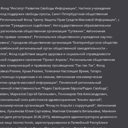
евосточное общественное движение "Маяк", Санкт-Петербургская ЛГБТ-инициативная группа "Выход", Инициативная группа ЛГБТ+ "Реверс", Алексеев Андрей Викторович, Бекбулатова Таисия Львовна, Беляев Иван Михайлович, Владыкина Елена Сергеевна, Гельман Марат Александрович, Никульшина Вероника Юрьевна, Толоконникова Надежда Андреевна, Шендерович Виктор Анатольевич, Общество с ограниченной ответственностью "Данное сообщение", Общество с ограниченной ответственностью Издательский дом "Новая глава", Айнбиндер Александра Александровна, Московский комьюнити-центр для ЛГБТ+инициатив, Благотворительный фонд развития филантропии, Deutsche Welle (Германия, Kurt-Schumacher-Strasse 3, 53113 Bonn), Борзунова Мария Михайловна, Воробьев Виктор Викторович, Голубева Анна Львовна, Константинова Алла Михайловна, Малкова Ирина Владимировна, Мурадов Мурад Абдулгалимович, Осетинская Елизавета Николаевна, Понасенков Евгений Николаевич, Ганапольский Матвей Юрьевич, Киселев Евгений Алексеевич, Борухович Ирина Григорьевна, Дремин Иван Тимофеевич, Дубровский Дмитрий Викторович, Красноярская региональная общественная организация поддержки и развития альтернативных образовательных технологий и межкультурных коммуникаций "ИНТЕРРА", Маяковская Екатерина Алексеевна, Фейгин Марк Захарович, Филимонов Андрей Викторович, Дзугкоева Регина Николаевна, Доброхотов Роман Александрович, Дудь Юрий Александрович, Елкин Сергей Владимирович, Кругликов Кирилл Игоревич, Сабунаева Мария Леонидовна, Семенов Алексей Владимирович, Шаинян Карен Багратович, Шульман Екатерина Михайловна, Асафьев Артур Валерьевич, Вахштайн Виктор Семенович, Венедиктов Алексей Алексеевич, Лушникова Екатерина Евгеньевна, Волков Леонид Михайлович, Невзоров Александр Глебович, Пархоменко Сергей Борисович, Сироткин Ярослав Николаевич, Кара-Мурза Владимир Владимирович, Баранова Наталья Владимировна, Гозман Леонид Яковлевич, Кагарлицкий Борис Юльевич, Климарев Михаил Валерьевич, Милов Владимир Станиславович, Автономная некоммерческая организация Краснодарский центр современного искусства "Типография", Моргенштерн Алишер Тагирович, Соболь Любовь Эдуардовна, Общество с ограниченной ответственностью "ЛИЗА НОРМ", Каспаров Гарри Кимович, Ходорковский Михаил Борисович, Общество с ограниченной ответственностью "Апрельские тезисы", Данилович Ирина Брониславовна, Кашин Олег Владимирович, Петров Николай Владимирович, Пивоваров Алексей Владимирович, Соколов Михаил Владимирович, Цветкова Юлия Владимировна, Чичваркин Евгений Александрович, Комитет против пыток/Команда против пыток, Общество с ограниченной ответственностью "Первый научный", Общество с ограниченной ответственностью "Вертолет и ко", Белоцерковская Вероника Борисовна, Кац Максим Евгеньевич, Лазарева Татьяна Юрьевна, Шаведдинов Руслан Табризович, Яшин Илья Валерьевич, Общество с ограниченной ответственностью "Иноагент ААВ", Алешковский Дмитрий Петрович, Альбац Евгения Марковна, Быков Дмитрий Львович, Галямина Юлия Евгеньевна, Лойко Сергей Леонидович, Мартынов Кирилл Константинович, Медведев Сергей Александрович, Крашенинников Федор Геннадиевич, Гордеева Катерина Вл