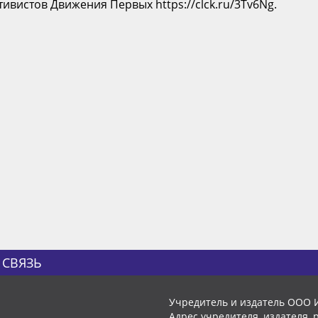
ивистов Движения Первых https://clck.ru/3Tv6Ng.
 СВЯЗЬ
Учредитель и издатель ООО 
Адрес учредителя, издателя, р