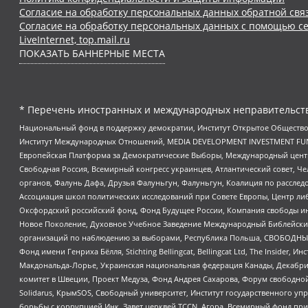
Согласие на обработку персональных данных обратной свя
Согласие на обработку персональных данных с помощью се
LiveInternet, top.mail.ru
ПОКАЗАТЬ БАННЕРНЫЕ МЕСТА
* Перечень иностранных и международных неправительств
Национальный фонд в поддержку демократии, Институт Открытое Общество
Институт Международных Отношений, MEDIA DEVELOPMENT INVESTMENT FUND,
Европейская Платформа за Демократические Выборы, Международный цент
Свободная Россия, Всемирный конгресс украинцев, Атлантический совет, Ч
органов, Фалунь Дафа, Друзья Фалуньгун, Фалуньгун, Коалиция по рассле
Ассоциация школ политических исследований при Совете Европы, Центр ли
Оксфордский российский фонд, Фонд Будущее России, Компания свободы ин
Новое Поколение, Духовное Учебное Заведение Международный Библейский
организаций по наблюдению за выборами, Республика Польша, СВОБОДНЫЙ
Фонд имени Генриха Бёлля, Stichting Bellingcat, Bellingcat Ltd, The Inside
Макдональда-Лорье, Украинская национальная федерация Канады, Декабрис
комитет в Швеции, Проект Медуза, Фонд Андрея Сахарова, Форум свободной 
Solidarus, КрымSOS, Свободный университет, Институт государственного у
борьбы с коррупцией Инк, Завет церквей TCCN, Агора, Всемирный фонд при