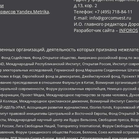
зи
д.13, кор. 2
рвисов Yandex.Metrika,
Телефон: +7 (495) 718-84-11
E-mail: info@gorcomvest.ru
И.О. главного редактора Доро
Разработчик сайта –
INFOROS
енных организаций, деятельность которых признана нежелате
 Фонд Содействия, Фонд Открытое общество, Американо-российский фонд по э
 Международный Республиканский Институт, Открытая Россия, Институт совре
р электоральных исследований, Германский фонд Маршалла Соединенных Штатов
еловек в беде, Европейский фонд за демократию, Джеймстаунский фонд, Прожект
дованию преследования в отношении Фалуньгун в Китае, Всемирная организация 
беральной современности, Форум русскоязычных европейцев, Немецко-русский о
формации, Проект Медиа, Международное партнерство за права человека, Духов
 Колледж, Международное христианское движение, Всемирный Институт Саентол
 ИДЕЛЬ-УРАЛ, Ассоциация развития журналистики, IStories fonds, Королевск
r, Институт правовой инициативы Центральной и Восточной Европы, Фонд Открытой Э
ты, Международный научный центр им Вудро Вильсона, Свободная пресса, Возро
России, Лига Свободных Наций, Transparеncy International, Форум Свободных Н
правления, Форум гражданского общества Россия, Беллона, Союз жителей острово
роды, BDR Novaja Gazeta-Europe, Алтай проект, Образовательный дом прав челов