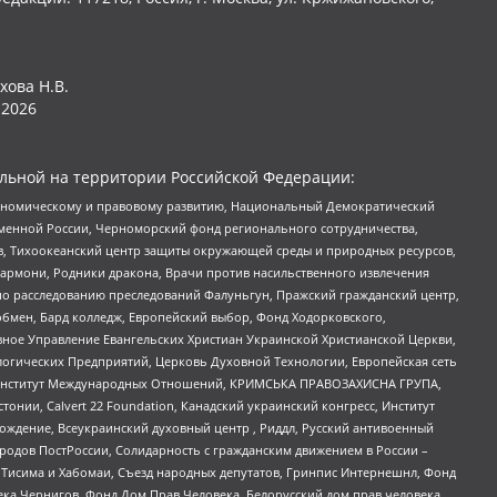
хова Н.В.
2026
льной на территории Российской Федерации:
кономическому и правовому развитию, Национальный Демократический
менной России, Черноморский фонд регионального сотрудничества,
, Тихоокеанский центр защиты окружающей среды и природных ресурсов,
 Хармони, Родники дракона, Врачи против насильственного извлечения
по расследованию преследований Фалуньгун, Пражский гражданский центр,
бмен, Бард колледж, Европейский выбор, Фонд Ходорковского,
ное Управление Евангельских Христиан Украинской Христианской Церкви,
огических Предприятий, Церковь Духовной Технологии, Европейская сеть
ий Институт Международных Отношений, КРИМСЬКА ПРАВОЗАХИСНА ГРУПА,
стонии, Calvert 22 Foundation, Канадский украинский конгресс, Институт
ждение, Всеукраинский духовный центр , Риддл, Русский антивоенный
ародов ПостРоссии, Солидарность с гражданским движением в России –
в Тисима и Хабомаи, Съезд народных депутатов, Гринпис Интернешнл, Фонд
ека Чернигов, Фонд Дом Прав Человека, Белорусский дом прав человека