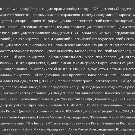
мная некоммерческая организация "Центр по работе с проблемой насилия "НАСИЛИЮ.НЕТ", Межрегиональный профессиональный союз работников здравоохранения "Альянс врачей", Юридическое лицо, зарегистрированное в Латвийской Республике, SIA "Medusa Project" (регистрационный номер 40103797863, дата регистрации 10.06.2014), Некоммерческая организация "Фонд по борьбе с коррупцией", Автономная некоммерческая организация "Институт права и публичной политики", Баданин Роман Сергеевич, Гликин Максим Александрович, Железнова Мария Михайловна, Лукьянова Юлия Сергеевна, Маетная Елизавета Витальевна, Маняхин Петр Борисович, Чуракова Ольга Владимировна, Ярош Юлия Петровна, Юридическое лицо "The Insider SIA", зарегистрированное в Риге, Латвийская Республика (дата регистрации 26.06.2015), являющееся администратором доменного имени интернет-издания "The Insider SIA", https://theins.ru, Постернак Алексей Евгеньевич, Рубин Михаил Аркадьевич, Анин Роман Александрович, Юридическое лицо Istories fonds, зарегистрированное в Латвийской Республике (регистрационный номер 50008295751, дата регистрации 24.02.2020), Великовский Дмитрий Александрович, Долинина Ирина Николаевна, Мароховская Алеся Алексеевна, Шлейнов Роман Юрьевич, Шмагун Олеся Валентиновна, Общество с ограниченной ответственностью "Альтаир 2021", Общество с ограниченной ответственностью "Вега 2021", Общество с ограниченной ответственностью "Главный редактор 2021", Общество с ограниченной ответственностью "Ромашки монолит", Важенков Артем Валерьевич, Ивановская областная общественная организация "Центр гендерных исследований", Гурман Юрий Альбертович, Медиапроект "ОВД-Инфо", Егоров Владимир Владимирович, Жилинский Владимир Александрович, Общество с ограниченной ответственностью "ЗП", Иванова София Юрьевна, Карезина Инна Павловна, Кильтау Екатерина Викторовна, Петров Алексей Викторович, Пискунов Сергей Евгеньевич, Смирнов Сергей Сергеевич, Тихонов Михаил Сергеевич, Общество с ограниченной ответственностью "ЖУРНАЛИСТ-ИНОСТРАННЫЙ АГЕНТ", Арапова Галина Юрьевна, Вольтская Татьяна Анатольевна, Американская компания "Mason G.E.S. Anonymous Foundation" (США), являющаяся владельцем интернет-издания https://mnews.world/, Компания "Stichting Bellingcat", зарегистрированная в Нидерландах (дата регистрации 11.07.2018), Захаров Андрей Вячеславович, Клепиковская Екатерина Дмитриевна, Общество с ограниченной ответственностью "МЕМО", Перл Роман Александрович, Симонов Евгений Алексеевич, Соловьева Елена Анатольевна, Сотников Даниил Владимирович, Сурначева Елизавета Дмитриевна, Автономная некоммерческая организация по защите прав человека и информированию населения "Якутия – Наше Мнение", Общество с ограниченной ответственностью "Москоу диджитал медиа", с 26.01.2023 Общество с ограниченной ответственностью "Чайка Белые сады", Ветошкина Валерия Валерьевна, Заговора Максим Александрович, Межрегиональное общественное движение "Российская ЛГБТ - сеть", Оленичев Максим Владимирович, Павлов Иван Юрьевич, Скворцова Елена Сергеевна, Общество с ограниченной ответственностью "Как бы инагент", Кочетков Игорь Викторович, Общество с ограниченной ответственностью "Честные выборы", Еланчик Олег Александрович, Общество с ограниченной ответственностью "Нобелевский призыв", Гималова Регина Эмилевна, Григорьев Андрей Валерьевич, Григорьева Алина Александровна, Ассоциация по содействию защите прав призывников, альтернативнослужащих и военнослужащих "Правозащитная группа "Гражданин.Армия.Право", Хисамова Регина Фаритовна, Автономная некоммерческая организация по реализации социально-правовых программ "Лилит", Дальн