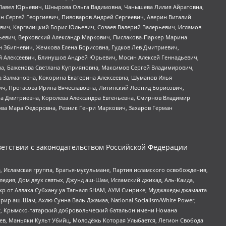
й Павел Юрьевич, Шнырова Ольга Вадимовна, Чанышева Лилия Айратовна,
ин Сергей Георгиевич, Пивоваров Андрей Сергеевич, Аверин Виталий
вич, Каргалицкий Борис Юльевич, Созаев Валерий Валерьевич, Исламов
льевич, Верховский Александр Маркович, Пислакова-Паркер Марина
н Збигневич, Жемкова Елена Борисовна, Гудков Лев Дмитриевич,
й Алексеевич, Блинушов Андрей Юрьевич, Мосин Алексей Геннадьевич,
а, Баженова Светлана Куприяновна, Максимов Сергей Владимирович,
а Залмановна, Кокорина Екатерина Алексеевна, Шуманов Илья
ч, Протасова Ирина Вячеславовна, Литинский Леонид Борисович,
а Дмитриевна, Королева Александра Евгеньевна, Смирнов Владимир
ова Мара Федоровна, Резник Генри Маркович, Захаров Герман
етствии с законодательством Российской Федерации
 Исламская группа, Братья-мусульмане, Партия исламского освобождения,
едия, Дом двух святых, Джунд аш-Шам, Исламский джихад, Аль-Каида,
жр от Аллаха Субхану уа Тагьаля SHAM, АУМ Синрике, Муджахеды джамаата
рир аш-Шам, Ахлю Сунна Валь Джамаа, National Socialism/White Power,
рг, Крымско-татарский добровольческий батальон имени Номана
оев, Маньяки Культ Убийц, Молодёжь Которая Улыбается, Легион Свобода