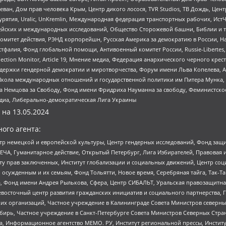
еван, Дом прав человека Крым, Центр дикого лосося, TVR Studios, ТВ Дождь, Це
урятия, Uralic, UnKremlin, Международная федерация транспортных рабочих, Ист
ейских и международных исследований, Общество Сторожевой башни, Библии и тр
омитет действия, РЭНД корпорейшн, Русская Америка за демократию в России, Н
фалия, Фонд глобальной помощи, Антивоенный комитет России, Russie-Libertes, L
lection Monitor, Article 19, Мнение медиа, Федерация анархического черного кр
и гендерной демократии и миротворчества, Форум имени Льва Копелева, American C
г, Школа международных отношений и государственной политики им Питера Мунка
 Немцова за Свободу, Фонд имени Фридриха Науманна за свободу, Феминистско
медиа, Либерально-демократическая Лига Украины
 на
13.05.2024
ого агента:
р немецкой и европейской культуры, Центр гендерных исследований, Фонд защи
ЧА, Гуманитарное действие, Открытый Петербург, Лига Избирателей, Правовая 
иту прав заключенных, Институт глобализации и социальных движений, Центр 
ужденным и их семьям, Фонд Тольятти, Новое время, Серебряная тайга, Так-Так-
, Фонд имени Андрея Рылькова, Сфера, Центр СИБАЛЬТ, Уральская правозащитна
невосточный центр развития гражданских инициатив и социального партнерства, 
 организаций, Частное учреждение в Калининграде Совета Министров северных 
бирь, Частное учреждение в Санкт-Петербурге Совета Министров Северных Стра
а, Информационное агентство МЕМО. РУ, Институт региональной прессы, Инсти