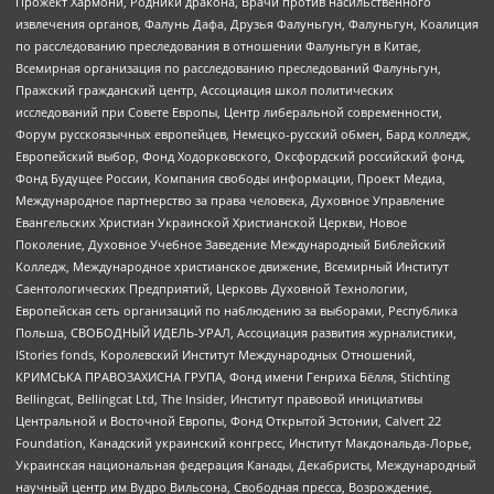
Прожект Хармони, Родники дракона, Врачи против насильственного
извлечения органов, Фалунь Дафа, Друзья Фалуньгун, Фалуньгун, Коалиция
по расследованию преследования в отношении Фалуньгун в Китае,
Всемирная организация по расследованию преследований Фалуньгун,
Пражский гражданский центр, Ассоциация школ политических
исследований при Совете Европы, Центр либеральной современности,
Форум русскоязычных европейцев, Немецко-русский обмен, Бард колледж,
Европейский выбор, Фонд Ходорковского, Оксфордский российский фонд,
Фонд Будущее России, Компания свободы информации, Проект Медиа,
Международное партнерство за права человека, Духовное Управление
Евангельских Христиан Украинской Христианской Церкви, Новое
Поколение, Духовное Учебное Заведение Международный Библейский
Колледж, Международное христианское движение, Всемирный Институт
Саентологических Предприятий, Церковь Духовной Технологии,
Европейская сеть организаций по наблюдению за выборами, Республика
Польша, СВОБОДНЫЙ ИДЕЛЬ-УРАЛ, Ассоциация развития журналистики,
IStories fonds, Королевский Институт Международных Отношений,
КРИМСЬКА ПРАВОЗАХИСНА ГРУПА, Фонд имени Генриха Бёлля, Stichting
Bellingcat, Bellingcat Ltd, The Insider, Институт правовой инициативы
Центральной и Восточной Европы, Фонд Открытой Эстонии, Calvert 22
Foundation, Канадский украинский конгресс, Институт Макдональда-Лорье,
Украинская национальная федерация Канады, Декабристы, Международный
научный центр им Вудро Вильсона, Свободная пресса, Возрождение,