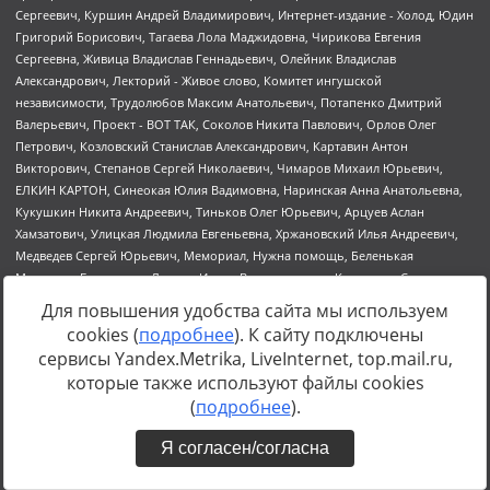
Для повышения удобства сайта мы используем
cookies (
подробнее
). К сайту подключены
сервисы Yandex.Metrika, LiveInternet, top.mail.ru,
которые также используют файлы cookies
Источник:
https://minjust.gov.ru/uploaded/files/reestr-
(
подробнее
).
inostrannyih-agentov-22-03-2024.pdf
данные на
22.03.2024
Я согласен/согласна