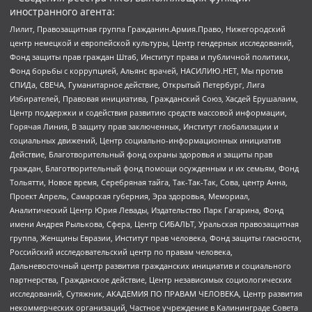
иностранного агента:
Лилит, Правозащитная группа Гражданин.Армия.Право, Нижегородский
центр немецкой и европейской культуры, Центр гендерных исследований,
Фонд защиты прав граждан Штаб, Институт права и публичной политики,
Фонд борьбы с коррупцией, Альянс врачей, НАСИЛИЮ.НЕТ, Мы против
СПИДа, СВЕЧА, Гуманитарное действие, Открытый Петербург, Лига
Избирателей, Правовая инициатива, Гражданский Союз, Хасдей Ерушалаим,
Центр поддержки и содействия развитию средств массовой информации,
Горячая Линия, В защиту прав заключенных, Институт глобализации и
социальных движений, Центр социально-информационных инициатив
Действие, Благотворительный фонд охраны здоровья и защиты прав
граждан, Благотворительный фонд помощи осужденным и их семьям, Фонд
Тольятти, Новое время, Серебряная тайга, Так-Так-Так, Сова, центр Анна,
Проект Апрель, Самарская губерния, Эра здоровья, Мемориал,
Аналитический Центр Юрия Левады, Издательство Парк Гагарина, Фонд
имени Андрея Рылькова, Сфера, Центр СИБАЛЬТ, Уральская правозащитная
группа, Женщины Евразии, Институт прав человека, Фонд защиты гласности,
Российский исследовательский центр по правам человека,
Дальневосточный центр развития гражданских инициатив и социального
партнерства, Гражданское действие, Центр независимых социологических
исследований, Сутяжник, АКАДЕМИЯ ПО ПРАВАМ ЧЕЛОВЕКА, Центр развития
некоммерческих организаций, Частное учреждение в Калининграде Совета