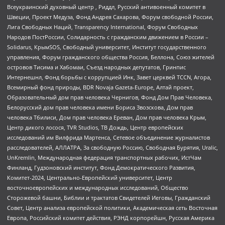
Всеукраинский духовный центр , Риддл, Русский антивоенный комитет в
Швеции, Проект Медуза, Фонд Андрея Сахарова, Форум свободной России,
Лига Свободных Наций, Transparеncy International, Форум Свободных
Народов ПостРоссии, Солидарность с гражданским движением в России –
Solidarus, КрымSOS, Свободный университет, Институт государственного
управления, Форум гражданского общества Россия, Беллона, Союз жителей
островов Тисима и Хабомаи, Съезд народных депутатов, Гринпис
Интернешнл, Фонд борьбы с коррупцией Инк, Завет церквей TCCN, Агора,
Всемирный фонд природы, BDR Novaja Gazeta-Europe, Алтай проект,
Образовательный дом прав человека Чернигов, Фонд Дом Прав Человека,
Белорусский дом прав человека имени Бориса Звозскова, Дом прав
человека Тбилиси, Дом прав человека Ереван, Дом прав человека Крым,
Центр дикого лосося, TVR Studios, ТВ Дождь, Центр европейских
исследований им Вилфрида Мартенса, Сетевое объединение журналистов
расследователей, АЛЛАТРА, За свободную Россию, Свободная Бурятия, Uralic,
UnKremlin, Международная федерация транспортных рабочих, ИстЧам
Финланд, Гудзоновский институт, Фонд Демократического Развития,
Комитет-2024, Центрально-Европейский университет, Центр
восточноевропейских и международных исследований, Общество
Сторожевой башни, Библии и трактатов Свидетелей Иеговы, Гражданский
Совет, Центр анализа европейской политики, Академическая сеть Восточная
Европа, Российский комитет действия, РЭНД корпорейшн, Русская Америка