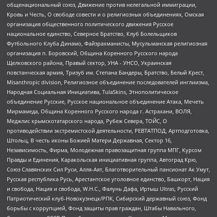
общенациональный союз, Движение против нелегальной иммиграции,
Кровь и Честь, О свободе совести и о религиозных объединениях, Омская
организация общественного политического движения Русское
национальное единство, Северное Братство, Клуб Болельщиков
Футбольного Клуба Динамо, Файзрахманисты, Мусульманская религиозная
организация п. Боровский, Община Коренного Русского народа
Щелковского района, Правый сектор, УНА - УНСО, Украинская
повстанческая армия, Тризуб им. Степана Бандеры, Братство, Белый Крест,
Misanthropic division, Религиозное объединение последователей инглиизма,
Народная Социальная Инициатива, TulaSkins, Этнополитическое
объединение Русские, Русское национальное объединение Атака, Мечеть
Мирмамеда, Община Коренного Русского народа г. Астрахани, ВОЛЯ,
Меджлис крымскотатарского народа, Рубеж Севера, ТОЙС, О
противодействии экстремистской деятельности, РЕВТАТПОД, Артподготовка,
Штольц, В честь иконы Божией Матери Державная, Сектор 16,
Независимость, Фирма, Молодежная правозащитная группа МПГ, Курсом
Правды и Единения, Каракольская инициативная группа, Автоград Крю,
Союз Славянских Сил Руси, Алля-Аят, Благотворительный пансионат Ак Умут,
Русская республика Русь, Арестантское уголовное единство, Башкорт, Нация
и свобода, Нация и свобода, W.H.С., Фалунь Дафа, Иртыш Ultras, Русский
Патриотический клуб-Новокузнецк/РПК, Сибирский державный союз, Фонд
борьбы с коррупцией, Фонд защиты прав граждан, Штабы Навального,