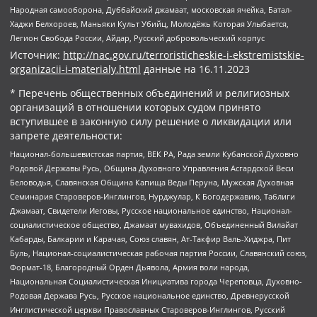
Народная самооборона, Дуббайский джамаат, московская ячейка, Батал-
Хаджи Белхороев, Маньяки Культ Убийц, Молодёжь Которая Улыбается,
Легион Свобода России, Айдар, Русский добровольческий корпус
Источник:
http://nac.gov.ru/terroristicheskie-i-ekstremistskie-
organizacii-i-materialy.html
данные на
16.11.2023
* Перечень общественных объединений и религиозных
организаций в отношении которых судом принято
вступившее в законную силу решение о ликвидации или
запрете деятельности:
Национал-большевистская партия, ВЕК РА, Рада земли Кубанской Духовно
Родовой Державы Русь, Община Духовного Управления Асгардской Веси
Беловодья, Славянская Община Капища Веды Перуна, Мужская Духовная
Семинария Староверов-Инглингов, Нурджулар, К Богодержавию, Таблиги
Джамаат, Свидетели Иеговы, Русское национальное единство, Национал-
социалистическое общество, Джамаат мувахидов, Объединенный Вилайат
Кабарды, Балкарии и Карачая, Союз славян, Ат-Такфир Валь-Хиджра, Пит
Буль, Национал-социалистическая рабочая партия России, Славянский союз,
Формат-18, Благородный Орден Дьявола, Армия воли народа,
Национальная Социалистическая Инициатива города Череповца, Духовно-
Родовая Держава Русь, Русское национальное единство, Древнерусской
Инглистической церкви Православных Староверов-Инглингов, Русский