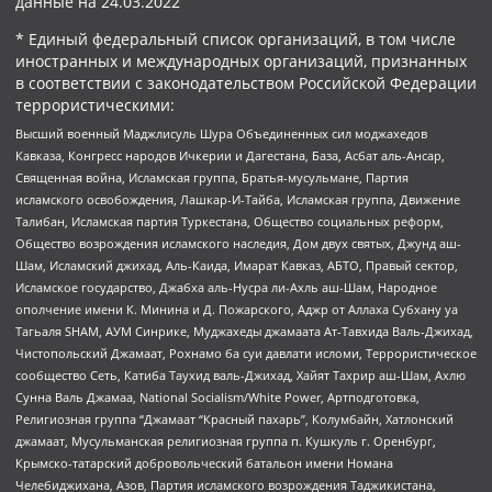
данные на
24.03.2022
* Единый федеральный список организаций, в том числе
иностранных и международных организаций, признанных
в соответствии с законодательством Российской Федерации
террористическими:
Высший военный Маджлисуль Шура Объединенных сил моджахедов
Кавказа, Конгресс народов Ичкерии и Дагестана, База, Асбат аль-Ансар,
Священная война, Исламская группа, Братья-мусульмане, Партия
исламского освобождения, Лашкар-И-Тайба, Исламская группа, Движение
Талибан, Исламская партия Туркестана, Общество социальных реформ,
Общество возрождения исламского наследия, Дом двух святых, Джунд аш-
Шам, Исламский джихад, Аль-Каида, Имарат Кавказ, АБТО, Правый сектор,
Исламское государство, Джабха аль-Нусра ли-Ахль аш-Шам, Народное
ополчение имени К. Минина и Д. Пожарского, Аджр от Аллаха Субхану уа
Тагьаля SHAM, АУМ Синрике, Муджахеды джамаата Ат-Тавхида Валь-Джихад,
Чистопольский Джамаат, Рохнамо ба суи давлати исломи, Террористическое
сообщество Сеть, Катиба Таухид валь-Джихад, Хайят Тахрир аш-Шам, Ахлю
Сунна Валь Джамаа, National Socialism/White Power, Артподготовка,
Религиозная группа “Джамаат “Красный пахарь”, Колумбайн, Хатлонский
джамаат, Мусульманская религиозная группа п. Кушкуль г. Оренбург,
Крымско-татарский добровольческий батальон имени Номана
Челебиджихана, Азов, Партия исламского возрождения Таджикистана,