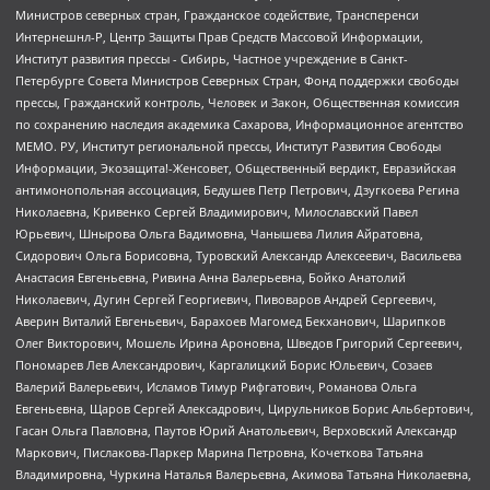
Министров северных стран, Гражданское содействие, Трансперенси
Интернешнл-Р, Центр Защиты Прав Средств Массовой Информации,
Институт развития прессы - Сибирь, Частное учреждение в Санкт-
Петербурге Совета Министров Северных Стран, Фонд поддержки свободы
прессы, Гражданский контроль, Человек и Закон, Общественная комиссия
по сохранению наследия академика Сахарова, Информационное агентство
МЕМО. РУ, Институт региональной прессы, Институт Развития Свободы
Информации, Экозащита!-Женсовет, Общественный вердикт, Евразийская
антимонопольная ассоциация, Бедушев Петр Петрович, Дзугкоева Регина
Николаевна, Кривенко Сергей Владимирович, Милославский Павел
Юрьевич, Шнырова Ольга Вадимовна, Чанышева Лилия Айратовна,
Сидорович Ольга Борисовна, Туровский Александр Алексеевич, Васильева
Анастасия Евгеньевна, Ривина Анна Валерьевна, Бойко Анатолий
Николаевич, Дугин Сергей Георгиевич, Пивоваров Андрей Сергеевич,
Аверин Виталий Евгеньевич, Барахоев Магомед Бекханович, Шарипков
Олег Викторович, Мошель Ирина Ароновна, Шведов Григорий Сергеевич,
Пономарев Лев Александрович, Каргалицкий Борис Юльевич, Созаев
Валерий Валерьевич, Исламов Тимур Рифгатович, Романова Ольга
Евгеньевна, Щаров Сергей Алексадрович, Цирульников Борис Альбертович,
Гасан Ольга Павловна, Паутов Юрий Анатольевич, Верховский Александр
Маркович, Пислакова-Паркер Марина Петровна, Кочеткова Татьяна
Владимировна, Чуркина Наталья Валерьевна, Акимова Татьяна Николаевна,