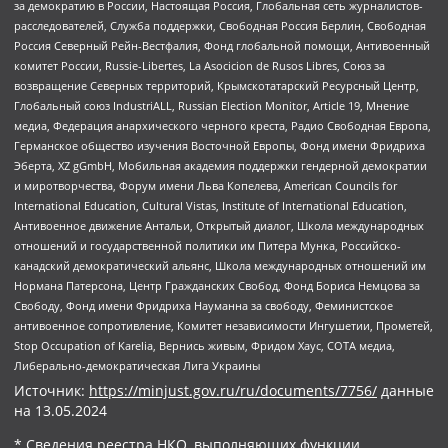
за демократию в России, Настоящая Россия, Глобальная сеть журналистов-
расследователей, Служба поддержки, Свободная Россия Берлин, Свободная
Россия Северный Рейн-Вестфалия, Фонд глобальной помощи, Антивоенный
комитет России, Russie-Libertes, La Asocicion de Rusos Libres, Союз за
возвращение Северных территорий, Крымскотатарский Ресурсный Центр,
Глобальный союз IndustriALL, Russian Election Monitor, Article 19, Мнение
медиа, Федерация анархического черного креста, Радио Свободная Европа,
Германское общество изучения Восточной Европы, Фонд имени Фридриха
Эберта, XZ gGmbH, Мобильная академия поддержки гендерной демократии
и миротворчества, Форум имени Льва Копелева, American Councils for
International Education, Cultural Vistas, Institute of International Education,
Антивоенное движение Антальи, Открытый диалог, Школа международных
отношений и государственной политики им Питера Мунка, Российско-
канадский демократический альянс, Школа международных отношений им
Нормана Патерсона, Центр Гражданских Свобод, Фонд Бориса Немцова за
Свободу, Фонд имени Фридриха Науманна за свободу, Феминистское
антивоенное сопротивление, Комитет независимости Ингушетии, Прометей,
Stop Occupation of Karelia, Вернись живым, Фридом Хаус, СОТА медиа,
Либерально-демократическая Лига Украины
Источник:
https://minjust.gov.ru/ru/documents/7756/
данные
на
13.05.2024
* Сведения реестра НКО, выполняющих функции