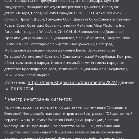
Совет граждан СССР Прикубанского округа г. Краснодара, Мужское
государство, Народное объединение русского движения, Народное
движение Адат, Народный совет граждан РСФСР СССР Архангельской
области, Проект Штурм, Граждане СССР, Держава Союз Советских Светлых
Родов, Совет Советских Социалистических Районов, Meta Platforms Inc,
Facebook, Instagram, WhatsApp, СИЧ-С14, Добровольческое Движение
Организации украинских националистов, Черный Комитет, Татарстанское
Региональное Всетатарское общественное движение, Невоград,
Молодежное Демократическое Движение Весна, Верховный Совет
Татарской Автономной Советской Социалистической Республики, Конгресс
ойрат-калмыцкого народа, Исполнительный комитет совета народных
депутатов Красноярского края, Этническое национальное объединение,
ЛГБТ, Я.МЫ Сергей Фургал
Источник:
https://minjust.gov.ru/ru/documents/7822/
данные
на
03.05.2024
* Реестр иностранных агентов:
Калининградская региональная общественная организация "Экозащита!-Женсовет", Фонд содействия защите прав и свобод граждан "Общественный вердикт", Фонд "Институт Развития Свободы Информации", Частное учреждение "Информационное агентство МЕМО. РУ", Региональная общественная организация "Общественная комиссия по сохранению наследия академика Сахарова", Фонд поддержки свободы прессы, Санкт-Петербургская общественная правозащитная организация "Гражданский контроль", Межрегиональная общественная организация "Информационно-просветительский центр "Мемориал", Региональный Фонд "Центр Защиты Прав Средств Массовой Информации", с 05.12.2023 Фонд "Центр Защиты Прав Средств массовой информации", Региональная общественная благотворительная организация помощи беженцам и мигрантам "Гражданское содействие", Негосударственное образовательное учреждение дополнительного профессионального образования (повышение квалификации) специалистов "АКАДЕМИЯ ПО ПРАВАМ ЧЕЛОВЕКА", Свердловская региональная общественная организация "Сутяжник", Автономная некоммерческая организация "Центр независимых социологических исследований", Союз общественных объединений "Российский исследовательский центр по правам человека", Региональное общественное учреждение научно-информационный центр "МЕМОРИАЛ", Некоммерческая организация "Фонд защиты гласности", Автономная некоммерческая организация "Институт прав человека", Городская общественная организация "Екатеринбургское общество "МЕМОРИАЛ", Городская общественная организация "Рязанское историко-просветительское и правозащитное общество "Мемориал" (Рязанский Мемориал), Челябинский региональный орган общественной самодеятельности – женское общественное объединение "Женщины Евразии", Челябинский региональный орган общественной самодеятельности "Уральская правозащитная группа", Фонд содействия защите здоровья и социальной справедливости имени Андрея Рылькова, Автономная Некоммерческая Организация "Аналитический Центр Юрия Левады", Автономная некоммерческая организация социальной поддержки населения "Проект Апрель", Региональная общественная организация помощи женщинам и детям, находящимся в кризисной ситуации "Информационно-методический центр "Анна", Фонд содействия развитию массовых коммуникаций и правовому просвещению "Так-так-Так", Фонд содействия устойчивому развитию "Серебряная тайга", Свердловский региональный общественный фонд социальных проектов "Новое время", "Idel.Реалии", Кавказ.Реалии, Крым.Реалии, Телеканал Настоящее Время, Татаро-башкирская служба Радио Свобода (Azatliq Radiosi), Радио Свободная Европа/Радио Свобода (PCE/PC), "Сибирь.Реалии", "Фактограф", Благотворительный фонд помощи осужденным и их семьям, Автономная некоммерческая организация "Институт глобализации и социальных движений", Фонд "В защиту прав заключенных", Частное учреждение "Центр поддержки и содействия развитию средств массовой информации", Пензенский региональный общественный благотворительный фонд "Гражданский союз", "Север.Реалии", Некоммерческая организация Фонд "Правовая инициатива", Общество с ограниченной ответственностью "Радио Свободная Европа/Радио Свобода", Чешское информационное агентство "MEDIUM-ORIENT", Красноярская региональная общественная организация "Мы против СПИДа", Камалягин Денис Николаевич, Маркелов Сергей Евгеньевич, Пономарев Лев Александрович, Савицкая Людмила Алексеевна, Автономная некоммерческая организация "Центр по работе с проблемой насилия "НАСИЛИЮ.НЕТ", Межрегиональный профессиональный союз работников здравоохранения "Альянс врачей", Юридическое лицо, зарегистрированное в Латвийской Республике, SIA "Medusa Project" (регистрационный номер 40103797863, дата регистрации 10.06.2014), Некоммерческая организация "Фонд по борьбе с коррупцией", Автономная некоммерческая организация "Институт права и публичной политики", Баданин Роман Сергеевич, Гликин Максим Александрович, Железнова Мария Михайловна, Лукьянова Юлия Сергеевна, Маетная Елизавета Витальевна, Маняхин Петр Борисович, Чуракова Ольга Владимировна, Ярош Юлия Петровна, Юридическое лицо "The Insider SIA", зарегистрированное в Риге, Латвийская Республика (дата регистрации 26.06.2015), являющееся администратором доменного имени интернет-издания "The Insider SIA", https://theins.ru, Постернак Алексей Евгеньевич, Рубин Михаил Аркадьевич, Анин Роман Александрович, Юридическое лицо Istories fonds, зарегистрированное в Латвийской Республике (регистрационный номер 50008295751, дата регистрации 24.02.2020), Великовский Дмитрий Александрович, Долинина Ирина Николаевна, Мароховская Алеся Алексеевна, Шлейнов Роман Юрьевич, Шмагун Олеся Валентиновна, Общество с ограниченной ответственностью "Альтаир 2021", Общество с ограниченной ответственностью "Вега 2021", Общество с ограниченной ответственностью "Главный редактор 2021", Общество с ограниченной ответственностью "Ромашки монолит", Важенков Артем Валерьевич, Ивановская областная общественная организация "Центр гендерных исследований", Гурман Юрий Альбертович, Медиапроект "ОВД-Инфо", Егоров Владимир Владимирович, Жилинский Владимир Александрович, Общество с ограниченной ответственностью "ЗП", Иванова София Юрьевна, Карезина Инна Павловна, Кильтау Екатерина Викторовна, Петров Алексей Викторович, Пискунов Сергей Евгеньевич, Смирнов Сергей Сергеевич, Тихонов Михаил Сергеевич, Общество с ограниченной ответственностью "ЖУРНАЛИСТ-ИНОСТРАННЫЙ АГЕНТ", Арапова Галина Юрьевна, Вольтская Татьяна Анатольевна, Американская компания "Mason G.E.S. Anonymous Foundation" (США), являющаяся владельцем интернет-издания https://mnews.world/, Компания "Stichting Bellingcat", зарегистрированная в Нидерландах (дата регистрации 11.07.2018), Захаров Андрей Вячеславович, Клепиковская Екатерина Дмитриевна, Общество с ограниченной ответственностью "МЕМО", Перл Роман Александрович, Симонов Евгений Алексеевич, Соловьева Елена Анатольевна, Сотников Даниил Владимирович, Сурначева Елизавета Дмитриевна, Автономная некоммерческая организация по защите прав человека и информированию населения "Якутия – Наше Мнение", Общество с ограниченной ответственностью "Москоу диджитал медиа", с 26.01.2023 Общество с ограниченной ответственностью "Чайка Белые сады", Ветошкина Валерия Валерьевна, Заговора Максим Александрович, Межрегиональное общественное движение "Российская ЛГБТ - сеть", Оленичев Максим Владимирович, Павлов Иван Юрьевич, Скворцова Елена Сергеевна, Общество с ограниченной ответственностью "Как бы инагент", Кочетков Игорь Викторович, Общество с ограниченной ответственностью "Честные выборы", Еланчик Олег Александрович, Общество с ограниченной ответственностью "Нобелевский призыв", Гималова Регина Эмилевна, Григорьев Андрей Валерьевич, Григорьева Алина Александровна, Ассоциация по содействию защите прав призывников, альтернативнослужащих и военнослужащих "Правозащитная группа "Гражданин.Армия.Право", Хисамова Регина Фаритовна, Автономная некоммерческая организация по реализации социально-правовых программ "Лилит", Дальневосточное общественное движение "Маяк", Санкт-Петербургская ЛГБТ-инициативная группа "Выход", Инициативная группа ЛГБТ+ "Реверс", Алексеев Андрей Викторович, Бекбулатова Таисия Львовна, Беляев Иван Михайлович, Владыкина Елена Сергеевна, Гельман Марат Александрович, Никульшина Вероника Юрьевна, Толоконникова Надежда Андреевна, Шендерович Виктор Анатольевич, Общество с ограниченной ответственностью "Данное сообщение", Общество с ограниченной ответственностью Издательский дом "Новая глава", Айнбиндер Александра Александровна, Московский комьюнити-центр для ЛГБТ+инициатив, Благотворительный фонд развития филантропии, Deutsche Welle (Германия, Kurt-Schumacher-Strasse 3, 53113 Bonn), Борзунова Мария Михайловна, Воробьев Виктор Викторович, Голубева Анна Львовна, Константинова Алла Михайловна, Малкова Ирина Владимировна, Мурадов Мурад Абдулгалимович, Осетинская Елизавета Николаевна, Понасенков Евгений Николаевич, Ганапольский Матвей Юрьевич, Киселев Евгений Алексеевич, Борухович Ирина Григорьевна, Дремин Иван Тимофеевич, Дубровский Дмитрий Викторович, Красноярская региональная общественная организация поддержки и развития альтернативных образовательных технологий и межкультурных коммуникаций "ИНТЕРРА", Маяковская Екатерина Алексеевна, Фейгин Марк Захарович, Филимонов Андрей Викторович, Дзугкоева Регина Николаевна, Доброхотов Роман Александрович, Дудь Юрий Александрович, Елкин Сергей Владимирович, Кругликов Кирилл Игоревич, Сабунаева Мария Леонидовна, Семенов Алексей Владимирович, Шаинян Карен Багратович, Шульман Екатерина Михайловна, Асафьев Артур Валерьевич, Вахштайн Виктор Семенович, Венедиктов Алексей Алексеевич, Лушникова Екатерина Евгеньевна, Волков Леонид Михайлович, Невзоров Александр Глебович, Пархоменко Сергей Борисович, Сироткин Ярослав Николаевич, Кара-Мурза Владимир Владимирович, Баранова Наталья Владимировна, Гозман Леонид Яковлевич, Кагарлицкий Борис Юльевич, Климарев Михаил Валерьевич, Милов Владимир Станиславович, Автономная некоммерческая организация Краснодарский центр современного искусства "Типография", Моргенштерн Алишер Тагирович, Соболь Любовь Эдуардовна, Общество с ограниченной ответственностью "ЛИЗА НОРМ", Каспаров Гарри Кимович, Ходорковский Михаил Борисович, Общество с ограниченной ответственностью "Апрельские тезисы", Данилович Ирина Брониславовна, Кашин Олег Владимирович, Петров Николай Владимирович, Пивоваров Алексей Владимирович, Соколов Михаил Владимирович, Цветкова Юлия Владимировна, Чичваркин Евгений Александрович, Комитет против пыток/Команда против пыток, Общество с ограниченной ответственностью "Первый научный", Общество с ограниченной ответственностью "Вертолет и ко", Белоцерковская Вероника Борисовна, Кац Максим Евгеньевич, Лазарева Татьяна Юрьевна, Шаведдинов Руслан Табризович, Яшин Илья Валерьевич, Общество с ограниченной ответственностью "Иноагент ААВ", Алешковский Дмитрий Петрович, Альбац Евгения Марковна, Быков Дмитрий Львович, Галямина Юлия Евгеньевна, Лойко Сергей Леонидович, Мартынов Кирилл Константинович, Медведев Сергей Александрович, Крашенинников Федор Геннадиевич, Гордеева Катерина Вл