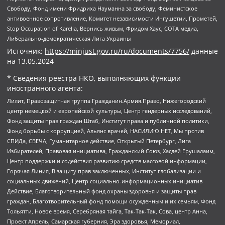
Свободу, Фонд имени Фридриха Науманна за свободу, Феминистское
антивоенное сопротивление, Комитет независимости Ингушетии, Прометей,
Stop Occupation of Karelia, Вернись живым, Фридом Хаус, СОТА медиа,
Либерально-демократическая Лига Украины
Источник:
https://minjust.gov.ru/ru/documents/7756/
данные
на
13.05.2024
* Сведения реестра НКО, выполняющих функции
иностранного агента:
Лилит, Правозащитная группа Гражданин.Армия.Право, Нижегородский
центр немецкой и европейской культуры, Центр гендерных исследований,
Фонд защиты прав граждан Штаб, Институт права и публичной политики,
Фонд борьбы с коррупцией, Альянс врачей, НАСИЛИЮ.НЕТ, Мы против
СПИДа, СВЕЧА, Гуманитарное действие, Открытый Петербург, Лига
Избирателей, Правовая инициатива, Гражданский Союз, Хасдей Ерушалаим,
Центр поддержки и содействия развитию средств массовой информации,
Горячая Линия, В защиту прав заключенных, Институт глобализации и
социальных движений, Центр социально-информационных инициатив
Действие, Благотворительный фонд охраны здоровья и защиты прав
граждан, Благотворительный фонд помощи осужденным и их семьям, Фонд
Тольятти, Новое время, Серебряная тайга, Так-Так-Так, Сова, центр Анна,
Проект Апрель, Самарская губерния, Эра здоровья, Мемориал,