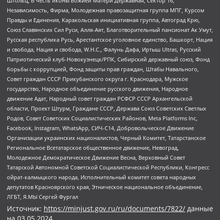
Штольц, В честь иконы Божией Матери Державная, Сектор 16,
Независимость, Фирма, Молодежная правозащитная группа МПГ, Курсом
Правды и Единения, Каракольская инициативная группа, Автоград Крю,
Союз Славянских Сил Руси, Алля-Аят, Благотворительный пансионат Ак Умут,
Русская республика Русь, Арестантское уголовное единство, Башкорт, Нация
и свобода, Нация и свобода, W.H.С., Фалунь Дафа, Иртыш Ultras, Русский
Патриотический клуб-Новокузнецк/РПК, Сибирский державный союз, Фонд
борьбы с коррупцией, Фонд защиты прав граждан, Штабы Навального,
Совет граждан СССР Прикубанского округа г. Краснодара, Мужское
государство, Народное объединение русского движения, Народное
движение Адат, Народный совет граждан РСФСР СССР Архангельской
области, Проект Штурм, Граждане СССР, Держава Союз Советских Светлых
Родов, Совет Советских Социалистических Районов, Meta Platforms Inc,
Facebook, Instagram, WhatsApp, СИЧ-С14, Добровольческое Движение
Организации украинских националистов, Черный Комитет, Татарстанское
Региональное Всетатарское общественное движение, Невоград,
Молодежное Демократическое Движение Весна, Верховный Совет
Татарской Автономной Советской Социалистической Республики, Конгресс
ойрат-калмыцкого народа, Исполнительный комитет совета народных
депутатов Красноярского края, Этническое национальное объединение,
ЛГБТ, Я.МЫ Сергей Фургал
Источник:
https://minjust.gov.ru/ru/documents/7822/
данные
на
03.05.2024