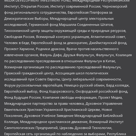
MEDIA DEVELOPMENT INVESTMENT FUND, Международный Республиканский
Институт, Открытая Россия, Институт современной России, Черноморский
фонд регионального сотрудничества, Европейская Платформа за
Демократические Выборы, Международный центр электоральных
исследований, Германский фонд Маршалла Соединенных Штатов,
Тихоокеанский центр защиты окружающей среды и природных ресурсов,
Свободная Россия, Всемирный конгресс украинцев, Атлантический совет,
Человек в беде, Европейский фонд за демократию, Джеймстаунский фонд,
Прожект Хармони, Родники дракона, Врачи против насильственного
извлечения органов, Фалунь Дафа, Друзья Фалуньгун, Фалуньгун, Коалиция
по расследованию преследования в отношении Фалуньгун в Китае,
Всемирная организация по расследованию преследований Фалуньгун,
Пражский гражданский центр, Ассоциация школ политических
исследований при Совете Европы, Центр либеральной современности,
Форум русскоязычных европейцев, Немецко-русский обмен, Бард колледж,
Европейский выбор, Фонд Ходорковского, Оксфордский российский фонд,
Фонд Будущее России, Компания свободы информации, Проект Медиа,
Международное партнерство за права человека, Духовное Управление
Евангельских Христиан Украинской Христианской Церкви, Новое
Поколение, Духовное Учебное Заведение Международный Библейский
Колледж, Международное христианское движение, Всемирный Институт
Саентологических Предприятий, Церковь Духовной Технологии,
Европейская сеть организаций по наблюдению за выборами, Республика