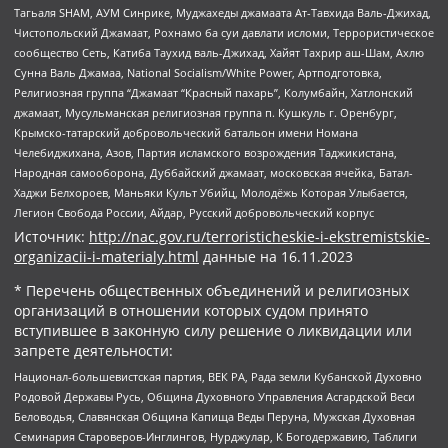
Тагьаля SHAM, АУМ Синрике, Муджахеды джамаата Ат-Тавхида Валь-Джихад,
Чистопольский Джамаат, Рохнамо ба суи давлати исломи, Террористическое
сообщество Сеть, Катиба Таухид валь-Джихад, Хайят Тахрир аш-Шам, Ахлю
Сунна Валь Джамаа, National Socialism/White Power, Артподготовка,
Религиозная группа “Джамаат “Красный пахарь”, Колумбайн, Хатлонский
джамаат, Мусульманская религиозная группа п. Кушкуль г. Оренбург,
Крымско-татарский добровольческий батальон имени Номана
Челебиджихана, Азов, Партия исламского возрождения Таджикистана,
Народная самооборона, Дуббайский джамаат, московская ячейка, Батал-
Хаджи Белхороев, Маньяки Культ Убийц, Молодёжь Которая Улыбается,
Легион Свобода России, Айдар, Русский добровольческий корпус
Источник:
http://nac.gov.ru/terroristicheskie-i-ekstremistskie-
organizacii-i-materialy.html
данные на
16.11.2023
* Перечень общественных объединений и религиозных
организаций в отношении которых судом принято
вступившее в законную силу решение о ликвидации или
запрете деятельности:
Национал-большевистская партия, ВЕК РА, Рада земли Кубанской Духовно
Родовой Державы Русь, Община Духовного Управления Асгардской Веси
Беловодья, Славянская Община Капища Веды Перуна, Мужская Духовная
Семинария Староверов-Инглингов, Нурджулар, К Богодержавию, Таблиги