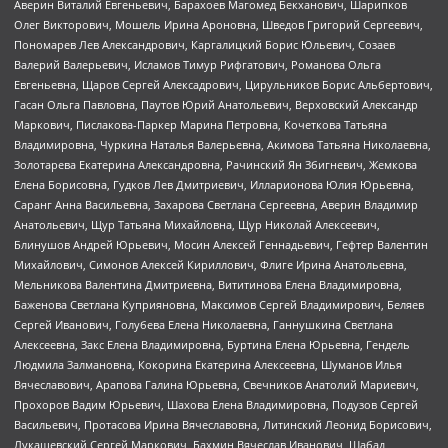
Аверин Виталий Евгеньевич, Барахоев Магомед Бекханович, Шарипков
Олег Викторович, Мошель Ирина Ароновна, Шведов Григорий Сергеевич,
Пономарев Лев Александрович, Каргалицкий Борис Юльевич, Созаев
Валерий Валерьевич, Исламов Тимур Рифгатович, Романова Ольга
Евгеньевна, Щаров Сергей Алексадрович, Цирульников Борис Альбертович,
Гасан Ольга Павловна, Паутов Юрий Анатольевич, Верховский Александр
Маркович, Пислакова-Паркер Марина Петровна, Кочеткова Татьяна
Владимировна, Чуркина Наталья Валерьевна, Акимова Татьяна Николаевна,
Золотарева Екатерина Александровна, Рачинский Ян Збигневич, Жемкова
Елена Борисовна, Гудков Лев Дмитриевич, Илларионова Юлия Юрьевна,
Саранг Анна Васильевна, Захарова Светлана Сергеевна, Аверин Владимир
Анатольевич, Щур Татьяна Михайловна, Щур Николай Алексеевич,
Блинушов Андрей Юрьевич, Мосин Алексей Геннадьевич, Гефтер Валентин
Михайлович, Симонов Алексей Кириллович, Флиге Ирина Анатольевна,
Мельникова Валентина Дмитриевна, Вититинова Елена Владимировна,
Баженова Светлана Куприяновна, Максимов Сергей Владимирович, Беляев
Сергей Иванович, Голубева Елена Николаевна, Ганнушкина Светлана
Алексеевна, Закс Елена Владимировна, Буртина Елена Юрьевна, Гендель
Людмила Залмановна, Кокорина Екатерина Алексеевна, Шуманов Илья
Вячеславович, Арапова Галина Юрьевна, Свечников Анатолий Мариевич,
Прохоров Вадим Юрьевич, Шахова Елена Владимировна, Подузов Сергей
Васильевич, Протасова Ирина Вячеславовна, Литинский Леонид Борисович,
Лукашевский Сергей Маркович, Бахмин Вячеслав Иванович, Шабад