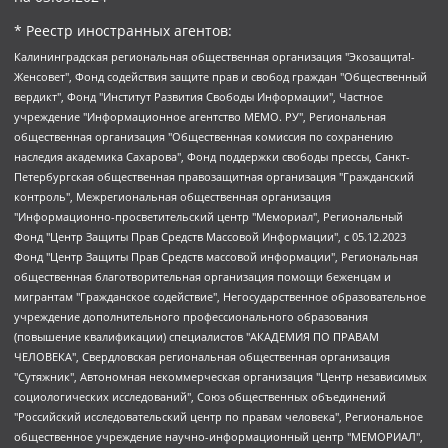
* Реестр иностранных агентов:
Калининградская региональная общественная организация "Экозащита!-Женсовет", Фонд содействия защите прав и свобод граждан "Общественный вердикт", Фонд "Институт Развития Свободы Информации", Частное учреждение "Информационное агентство МЕМО. РУ", Региональная общественная организация "Общественная комиссия по сохранению наследия академика Сахарова", Фонд поддержки свободы прессы, Санкт-Петербургская общественная правозащитная организация "Гражданский контроль", Межрегиональная общественная организация "Информационно-просветительский центр "Мемориал", Региональный Фонд "Центр Защиты Прав Средств Массовой Информации", с 05.12.2023 Фонд "Центр Защиты Прав Средств массовой информации", Региональная общественная благотворительная организация помощи беженцам и мигрантам "Гражданское содействие", Негосударственное образовательное учреждение дополнительного профессионального образования (повышение квалификации) специалистов "АКАДЕМИЯ ПО ПРАВАМ ЧЕЛОВЕКА", Свердловская региональная общественная организация "Сутяжник", Автономная некоммерческая организация "Центр независимых социологических исследований", Союз общественных объединений "Российский исследовательский центр по правам человека", Региональное общественное учреждение научно-информационный центр "МЕМОРИАЛ", Некоммерческая организация "Фонд защиты гласности", Автономная некоммерческая организация "Институт прав человека", Городская общественная организация "Екатеринбургское общество "МЕМОРИАЛ", Городская общественная организация "Рязанское историко-просветительское и правозащитное общество "Мемориал" (Рязанский Мемориал), Челябинский региональный орган общественной самодеятельности – женское общественное объединение "Женщины Евразии", Челябинский региональный орган общественной самодеятельности "Уральская правозащитная группа", Фонд содействия защите здоровья и социальной справедливости имени Андрея Рылькова, Автономная Некоммерческая Организация "Аналитический Центр Юрия Левады", Автономная некоммерческая организация социальной поддержки населения "Проект Апрель", Региональная общественная организация помощи женщинам и детям, находящимся в кризисной ситуации "Информационно-методический центр "Анна", Фонд содействия развитию массовых коммуникаций и правовому просвещению "Так-так-Так", Фонд содействия устойчивому развитию "Серебряная тайга", Свердловский региональный общественный фонд социальных проектов "Новое время", "Idel.Реалии", Кавказ.Реалии, Крым.Реалии, Телеканал Настоящее Время, Татаро-башкирская служба Радио Свобода (Azatliq Radiosi), Радио Свободная Европа/Радио Свобода (PCE/PC), "Сибирь.Реалии", "Фактограф", Благотворительный фонд помощи осужденным и их семьям, Автономная некоммерческая организация "Институт глобализации и социальных движений", Фонд "В защиту прав заключенных", Частное учреждение "Центр поддержки и содействия развитию средств массовой информации", Пензенский региональный общественный благотворительный фонд "Гражданский союз", "Север.Реалии", Некоммерческая организация Фонд "Правовая инициатива", Общество с ограниченной ответственностью "Радио Свободная Европа/Радио Свобода", Чешское информационное агентство "MEDIUM-ORIENT", Красноярская региональная общественная организация "Мы против СПИДа", Камалягин Денис Николаевич, Маркелов Сергей Евгеньевич, Пономарев Лев Александрович, Савицкая Людмила Алексеевна, Автономная некоммерческая организация "Центр по работе с проблемой насилия "НАСИЛИЮ.НЕТ", Межрегиональный профессиональный союз работников здравоохранения "Альянс врачей", Юридическое лицо, зарегистрированное в Латвийской Республике, SIA "Medusa Project" (регистрационный номер 40103797863, дата регистрации 10.06.2014), Некоммерческая организация "Фонд по борьбе с коррупцией", Автономная некоммерческая организация "Институт права и публичной политики", Баданин Роман Сергеевич, Гликин Максим Александрович, Железнова Мария Михайловна, Лукьянова Юлия Сергеевна, Маетная Елизавета Витальевна, Маняхин Петр Борисович, Чуракова Ольга Владимировна, Ярош Юлия Петровна, Юридическое лицо "The Insider SIA", зарегистрированное в Риге, Латвийская Республика (дата регистрации 26.06.2015), являющееся администратором доменного имени интернет-издания "The Insider SIA", https://theins.ru, Постернак Алексей Евгеньевич, Рубин Михаил Аркадьевич, Анин Роман Александрович, Юридическое лицо Istories fonds, зарегистрированное в Латвийской Республике (регистрационный номер 50008295751, дата регистрации 24.02.2020), Великовский Дмитрий Александрович, Долинина Ирина Николаевна, Мароховская Алеся Алексеевна, Шлейнов Роман Юрьевич, Шмагун Олеся Валентиновна, Общество с ограниченной ответственностью "Альтаир 2021", Общество с ограниченной ответственностью "Вега 2021", Общество с ограниченной ответственностью "Главный редактор 2021", Общество с ограниченной ответственностью "Ромашки монолит", Важенков Артем Валерьевич, Ивановская областная общественная организация "Центр гендерных исследований", Гурман Юрий Альбертович, Медиапроект "ОВД-Инфо", Егоров Владимир Владимирович, Жилинский Владимир Александрович, Общество с ограниченной ответственностью "ЗП", Иванова София Юрьевна, Карезина Инна Павловна, Кильтау Екатерина Викторовна, Петров Алексей Викторович, Пискунов Сергей Евгеньевич, Смирнов Сергей Сергеевич, Тихонов Михаил Сергеевич, Общество с ограниченной ответственностью "ЖУРНАЛИСТ-ИНОСТРАННЫЙ АГЕНТ", Арапова Галина Юрьевна, Вольтская Татьяна Анатольевна, Американская компания "Mason G.E.S. Anonymous Foundation" (США), являющаяся владельцем интернет-издания https://mnews.world/, Компания "Stichting Bellingcat", зарегистрированная в Нидерландах (дата регистрации 11.07.2018), Захаров Андрей Вячеславович, Клепиковская Екатерина Дмитриевна, Общество с ограниченной ответственностью "МЕМО", Перл Роман Александрович, Симонов Евгений Алексеевич, Соловьева Елена Анатольевна, Сотников Даниил Владимирович, Сурначева Елизавета Дмитриевна, Автономная некоммерческая организация по защите прав человека и информированию населения "Якутия – Наше Мнение", Общество с ограниченной ответственностью "Москоу диджитал медиа", с 26.01.2023 Общество с ограниченной ответственностью "Чайка Белые сады", Ветошкина Валерия Валерьевна, Заговора Максим Александрович, Межрегиональное общественное движение "Российская ЛГБТ - сеть", Оленичев Максим Владимирович, Павлов Иван Юрьевич, Скворцова Елена Сергеевна, Общество с ограниченной ответственностью "Как бы инагент", Кочетков Игорь Викторович, Общество с ограниченной ответственностью "Честные выборы", Еланчик Олег Александрович, Общество с ограниченной ответственностью "Нобелевский призыв", Гималова Регина Эмилевна, Григорьев Андрей Валерьевич, Григорьева Алина Александровна, Ассоциация по содействию защите прав призывников, альтернативнослужащих и военнослужащих "Правозащитная группа "Гражданин.Армия.Право", Хисамова Регина Фаритовна, Автономная некоммерческая организация по реализации социально-правовых программ "Лилит", Дальневосточное общественное движение "Маяк", Санкт-Петербургская ЛГБТ-инициативная группа "Выход", Инициативная группа ЛГБТ+ "Реверс", Алексеев Андрей Викторович, Бекбулатова Таисия Львовна, Беляев Иван Михайлович, Владыкина Елена Сергеевна, Гельман Марат Александрович, Никульшина Вероника Юрьевна, Толоконникова Надежда Андреевна, Шендерович Виктор Анатольевич, Общество с ограниченной ответственностью "Данное сообщение", Общество с ограниченной ответственностью Издательский дом "Новая глава", Айнбиндер Александра Александровна, Московский комьюнити-центр для ЛГБТ+инициатив, Благотворительный фонд развития филантропии, Deutsche Welle (Германия, Kurt-Schumacher-Strasse 3, 53113 Bonn), Борзунова Мария Михайловна, Воробьев Виктор Викторович, Голубева Анна Львовна, Константинова Алла Михайловна, Малкова Ирина Владимировна, Мурадов Мурад Абдулгалимович, Осетинская Елизавета Николаевна, Понасенков Евгений Николаевич, Ганапольский Матвей Юрьевич, Киселев Евгений Алексеевич, Борухович Ирина Григорьевна, Дремин Иван Тимофеевич, Дубровский Дмитрий Викторович, Красноярская региональная общественная организация поддержки и развития альтернативных образовательных технологий и межкультурных коммуникаций "ИНТЕРРА", Маяковская Екатерина Алексеевна, Фейгин Марк Захарович, Филимонов Андрей Викторович, Дзугкоева Регина Николаевна, Доброхотов Роман Александрович, Дудь Юрий Александрович, Елкин Сергей Владимирович, Кругликов Кирилл Игоревич, Сабунаева Мария Леонидовна, Семенов Алексей Владимирович, Шаинян Карен Багратович, Шульман Екатерина Михайловна, Асафьев Артур Валерьевич, Вахштайн Виктор Семенович, Венедиктов Алексей Алексеевич, Лушникова Екатерина Евгеньевна, Волков Леонид Михайлович, Невзоров Александр Глебович, Пархоменко Сергей Борисович, Сироткин Ярослав Николаевич, Кара-Мурза Владимир Владимирович, Баранова Наталья Владимировна, Гозман Леонид Яковлевич, Кагарлицкий Борис Юльевич, Климарев Михаил Валерьевич, Милов Владимир Станиславович, Автономная некоммерческая организация Краснодарский центр современного искусства "Типография", Моргенштерн Алишер Тагирович, Соболь Любовь Эдуардовна, Общество с ограниченной ответственностью "ЛИЗА НОРМ", Каспаров Гарри Кимович, Ходорковский Михаил Борисович, Общество с ограниченной ответственностью "Апрельские тезисы", Данилович Ирина Брониславовна, Кашин Олег Владимирович, Петров Николай Владимирович, Пивоваров Алексей Владимирович, Соколов Михаил Владимирович, Цветкова Юлия Владимировна, Чичваркин Евгений Александрович, Комитет против пыток/Команда против пыток, Общество с ограниченной ответственностью "Первый научный", Общество с ограниченной ответственностью "Вертолет и ко", Белоцерковская Вероника Борисовна, Кац Максим Евгеньевич, Лазарева Татьяна Юрьевна, Шаведдинов Руслан Табризович, Яшин Илья Валерьевич, Общество с ограниченной ответственностью "Иноагент ААВ", Алешковский Дмитрий Петрович, Альбац Евгения Марковна, Быков Дмитрий Львович, Галямина Юлия Евгеньевна, Лойко Сергей Леонидович, Мартынов Кирилл Константинович, Медведев Сергей Александрович, Крашенинников Федор Геннадиевич, Гордеева Катерина Вл