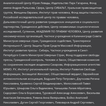
Аналитический Центр Юрия Левады, Издательство Парк Гагарина, Фонд
имени Андрея Рылькова, Сфера, Центр СИБАЛЬТ, Уральская правозащитная
группа, Женщины Евразии, Институт прав человека, Фонд защиты гласности,
Российский исследовательский центр по правам человека,
Дальневосточный центр развития гражданских инициатив и социального
партнерства, Гражданское действие, Центр независимых социологических
исследований, Сутяжник, АКАДЕМИЯ ПО ПРАВАМ ЧЕЛОВЕКА, Центр развития
некоммерческих организаций, Частное учреждение в Калининграде Совета
Министров северных стран, Гражданское содействие, Трансперенси
Интернешнл-Р, Центр Защиты Прав Средств Массовой Информации,
Институт развития прессы - Сибирь, Частное учреждение в Санкт-
Петербурге Совета Министров Северных Стран, Фонд поддержки свободы
прессы, Гражданский контроль, Человек и Закон, Общественная комиссия
по сохранению наследия академика Сахарова, Информационное агентство
МЕМО. РУ, Институт региональной прессы, Институт Развития Свободы
Информации, Экозащита!-Женсовет, Общественный вердикт, Евразийская
антимонопольная ассоциация, Бедушев Петр Петрович, Дзугкоева Регина
Николаевна, Кривенко Сергей Владимирович, Милославский Павел
Юрьевич, Шнырова Ольга Вадимовна, Чанышева Лилия Айратовна,
Сидорович Ольга Борисовна, Туровский Александр Алексеевич, Васильева
Анастасия Евгеньевна, Ривина Анна Валерьевна, Бойко Анатолий
Николаевич, Дугин Сергей Георгиевич, Пивоваров Андрей Сергеевич,