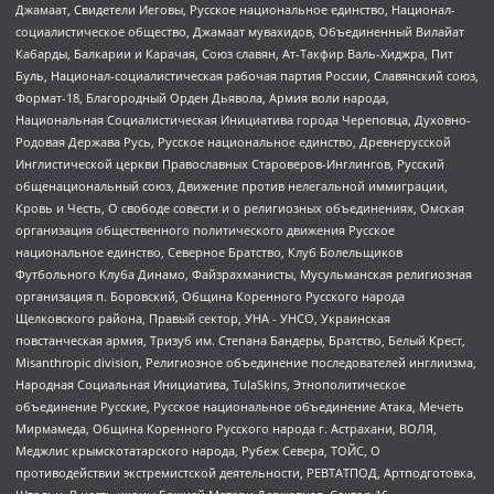
Джамаат, Свидетели Иеговы, Русское национальное единство, Национал-
социалистическое общество, Джамаат мувахидов, Объединенный Вилайат
Кабарды, Балкарии и Карачая, Союз славян, Ат-Такфир Валь-Хиджра, Пит
Буль, Национал-социалистическая рабочая партия России, Славянский союз,
Формат-18, Благородный Орден Дьявола, Армия воли народа,
Национальная Социалистическая Инициатива города Череповца, Духовно-
Родовая Держава Русь, Русское национальное единство, Древнерусской
Инглистической церкви Православных Староверов-Инглингов, Русский
общенациональный союз, Движение против нелегальной иммиграции,
Кровь и Честь, О свободе совести и о религиозных объединениях, Омская
организация общественного политического движения Русское
национальное единство, Северное Братство, Клуб Болельщиков
Футбольного Клуба Динамо, Файзрахманисты, Мусульманская религиозная
организация п. Боровский, Община Коренного Русского народа
Щелковского района, Правый сектор, УНА - УНСО, Украинская
повстанческая армия, Тризуб им. Степана Бандеры, Братство, Белый Крест,
Misanthropic division, Религиозное объединение последователей инглиизма,
Народная Социальная Инициатива, TulaSkins, Этнополитическое
объединение Русские, Русское национальное объединение Атака, Мечеть
Мирмамеда, Община Коренного Русского народа г. Астрахани, ВОЛЯ,
Меджлис крымскотатарского народа, Рубеж Севера, ТОЙС, О
противодействии экстремистской деятельности, РЕВТАТПОД, Артподготовка,