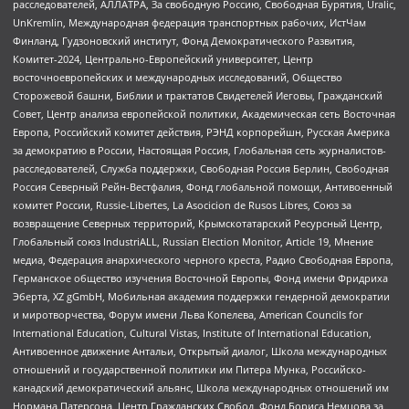
расследователей, АЛЛАТРА, За свободную Россию, Свободная Бурятия, Uralic,
UnKremlin, Международная федерация транспортных рабочих, ИстЧам
Финланд, Гудзоновский институт, Фонд Демократического Развития,
Комитет-2024, Центрально-Европейский университет, Центр
восточноевропейских и международных исследований, Общество
Сторожевой башни, Библии и трактатов Свидетелей Иеговы, Гражданский
Совет, Центр анализа европейской политики, Академическая сеть Восточная
Европа, Российский комитет действия, РЭНД корпорейшн, Русская Америка
за демократию в России, Настоящая Россия, Глобальная сеть журналистов-
расследователей, Служба поддержки, Свободная Россия Берлин, Свободная
Россия Северный Рейн-Вестфалия, Фонд глобальной помощи, Антивоенный
комитет России, Russie-Libertes, La Asocicion de Rusos Libres, Союз за
возвращение Северных территорий, Крымскотатарский Ресурсный Центр,
Глобальный союз IndustriALL, Russian Election Monitor, Article 19, Мнение
медиа, Федерация анархического черного креста, Радио Свободная Европа,
Германское общество изучения Восточной Европы, Фонд имени Фридриха
Эберта, XZ gGmbH, Мобильная академия поддержки гендерной демократии
и миротворчества, Форум имени Льва Копелева, American Councils for
International Education, Cultural Vistas, Institute of International Education,
Антивоенное движение Антальи, Открытый диалог, Школа международных
отношений и государственной политики им Питера Мунка, Российско-
канадский демократический альянс, Школа международных отношений им
Нормана Патерсона, Центр Гражданских Свобод, Фонд Бориса Немцова за