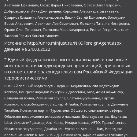
Анатолий Ефимович, Сухих Дарья Николаевна, Орлов Олег Петрович,
Добровольская Анна Дмитриевна, Королева Александра Евгеньевна,
Смирнов Владимир Александрович, Вицин Сергей Ефимович, Золотухин
Борис Андреевич, Левинсон Лев Семенович, Локшина Татьяна Иосифовна,
Орлов Олег Петрович, Полякова Мара Федоровна, Резник Генри Маркович,
Захаров Герман Константинович
Источник:
http://unro.minjust.ru/NKOForeignAgent.aspx
данные на
24.03.2022
* Единый федеральный список организаций, в том числе
иностранных и международных организаций, признанных
в соответствии с законодательством Российской Федерации
террористическими:
Высший военный Маджлисуль Шура Объединенных сил моджахедов
Кавказа, Конгресс народов Ичкерии и Дагестана, База, Асбат аль-Ансар,
Священная война, Исламская группа, Братья-мусульмане, Партия
исламского освобождения, Лашкар-И-Тайба, Исламская группа, Движение
Талибан, Исламская партия Туркестана, Общество социальных реформ,
Общество возрождения исламского наследия, Дом двух святых, Джунд аш-
Шам, Исламский джихад, Аль-Каида, Имарат Кавказ, АБТО, Правый сектор,
Исламское государство, Джабха аль-Нусра ли-Ахль аш-Шам, Народное
ополчение имени К. Минина и Д. Пожарского, Аджр от Аллаха Субхану уа