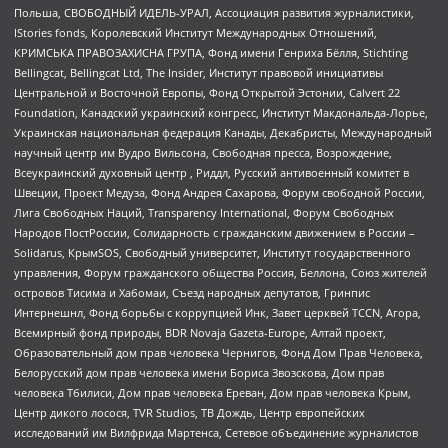
Польша, СВОБОДНЫЙ ИДЕЛЬ-УРАЛ, Ассоциация развития журналистики,
IStories fonds, Королевский Институт Международных Отношений,
КРИМСЬКА ПРАВОЗАХИСНА ГРУПА, Фонд имени Генриха Бёлля, Stichting
Bellingcat, Bellingcat Ltd, The Insider, Институт правовой инициативы
Центральной и Восточной Европы, Фонд Открытой Эстонии, Calvert 22
Foundation, Канадский украинский конгресс, Институт Макдональда-Лорье,
Украинская национальная федерация Канады, Декабристы, Международный
научный центр им Вудро Вильсона, Свободная пресса, Возрождение,
Всеукраинский духовный центр , Риддл, Русский антивоенный комитет в
Швеции, Проект Медуза, Фонд Андрея Сахарова, Форум свободной России,
Лига Свободных Наций, Transparеncy International, Форум Свободных
Народов ПостРоссии, Солидарность с гражданским движением в России –
Solidarus, КрымSOS, Свободный университет, Институт государственного
управления, Форум гражданского общества Россия, Беллона, Союз жителей
островов Тисима и Хабомаи, Съезд народных депутатов, Гринпис
Интернешнл, Фонд борьбы с коррупцией Инк, Завет церквей TCCN, Агора,
Всемирный фонд природы, BDR Novaja Gazeta-Europe, Алтай проект,
Образовательный дом прав человека Чернигов, Фонд Дом Прав Человека,
Белорусский дом прав человека имени Бориса Звозскова, Дом прав
человека Тбилиси, Дом прав человека Ереван, Дом прав человека Крым,
Центр дикого лосося, TVR Studios, ТВ Дождь, Центр европейских
исследований им Вилфрида Мартенса, Сетевое объединение журналистов