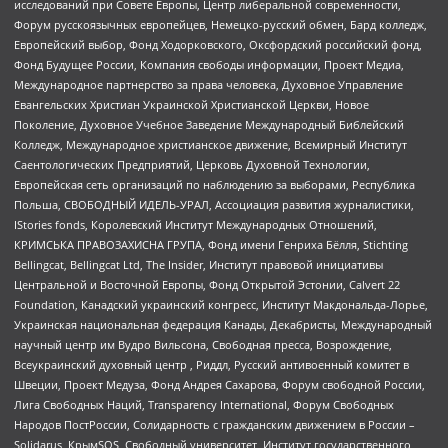
исследований при Совете Европы, Центр либеральной современности,
Форум русскоязычных европейцев, Немецко-русский обмен, Бард колледж,
Европейский выбор, Фонд Ходорковского, Оксфордский российский фонд,
Фонд Будущее России, Компания свободы информации, Проект Медиа,
Международное партнерство за права человека, Духовное Управление
Евангельских Христиан Украинской Христианской Церкви, Новое
Поколение, Духовное Учебное Заведение Международный Библейский
Колледж, Международное христианское движение, Всемирный Институт
Саентологических Предприятий, Церковь Духовной Технологии,
Европейская сеть организаций по наблюдению за выборами, Республика
Польша, СВОБОДНЫЙ ИДЕЛЬ-УРАЛ, Ассоциация развития журналистики,
IStories fonds, Королевский Институт Международных Отношений,
КРИМСЬКА ПРАВОЗАХИСНА ГРУПА, Фонд имени Генриха Бёлля, Stichting
Bellingcat, Bellingcat Ltd, The Insider, Институт правовой инициативы
Центральной и Восточной Европы, Фонд Открытой Эстонии, Calvert 22
Foundation, Канадский украинский конгресс, Институт Макдональда-Лорье,
Украинская национальная федерация Канады, Декабристы, Международный
научный центр им Вудро Вильсона, Свободная пресса, Возрождение,
Всеукраинский духовный центр , Риддл, Русский антивоенный комитет в
Швеции, Проект Медуза, Фонд Андрея Сахарова, Форум свободной России,
Лига Свободных Наций, Transparеncy International, Форум Свободных
Народов ПостРоссии, Солидарность с гражданским движением в России –
Solidarus, КрымSOS, Свободный университет, Институт государственного