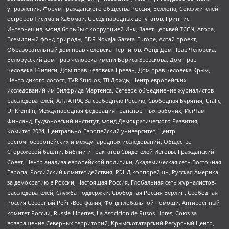
управления, Форум гражданского общества Россия, Беллона, Союз жителей
островов Тисима и Хабомаи, Съезд народных депутатов, Гринпис
Интернешнл, Фонд борьбы с коррупцией Инк, Завет церквей TCCN, Агора,
Всемирный фонд природы, BDR Novaja Gazeta-Europe, Алтай проект,
Образовательный дом прав человека Чернигов, Фонд Дом Прав Человека,
Белорусский дом прав человека имени Бориса Звозскова, Дом прав
человека Тбилиси, Дом прав человека Ереван, Дом прав человека Крым,
Центр дикого лосося, TVR Studios, ТВ Дождь, Центр европейских
исследований им Вилфрида Мартенса, Сетевое объединение журналистов
расследователей, АЛЛАТРА, За свободную Россию, Свободная Бурятия, Uralic,
UnKremlin, Международная федерация транспортных рабочих, ИстЧам
Финланд, Гудзоновский институт, Фонд Демократического Развития,
Комитет-2024, Центрально-Европейский университет, Центр
восточноевропейских и международных исследований, Общество
Сторожевой башни, Библии и трактатов Свидетелей Иеговы, Гражданский
Совет, Центр анализа европейской политики, Академическая сеть Восточная
Европа, Российский комитет действия, РЭНД корпорейшн, Русская Америка
за демократию в России, Настоящая Россия, Глобальная сеть журналистов-
расследователей, Служба поддержки, Свободная Россия Берлин, Свободная
Россия Северный Рейн-Вестфалия, Фонд глобальной помощи, Антивоенный
комитет России, Russie-Libertes, La Asocicion de Rusos Libres, Союз за
возвращение Северных территорий, Крымскотатарский Ресурсный Центр,