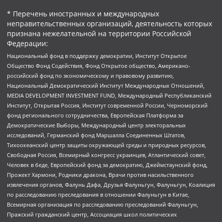
* Перечень иностранных и международных
неправительственных организаций, деятельность которых
признана нежелательной на территории Российской
Федерации:
Национальный фонд в поддержку демократии, Институт Открытое
Общество Фонд Содействия, Фонд Открытое общество, Американо-
российский фонд по экономическому и правовому развитию,
Национальный Демократический Институт Международных Отношений,
MEDIA DEVELOPMENT INVESTMENT FUND, Международный Республиканский
Институт, Открытая Россия, Институт современной России, Черноморский
фонд регионального сотрудничества, Европейская Платформа за
Демократические Выборы, Международный центр электоральных
исследований, Германский фонд Маршалла Соединенных Штатов,
Тихоокеанский центр защиты окружающей среды и природных ресурсов,
Свободная Россия, Всемирный конгресс украинцев, Атлантический совет,
Человек в беде, Европейский фонд за демократию, Джеймстаунский фонд,
Прожект Хармони, Родники дракона, Врачи против насильственного
извлечения органов, Фалунь Дафа, Друзья Фалуньгун, Фалуньгун, Коалиция
по расследованию преследования в отношении Фалуньгун в Китае,
Всемирная организация по расследованию преследований Фалуньгун,
Пражский гражданский центр, Ассоциация школ политических