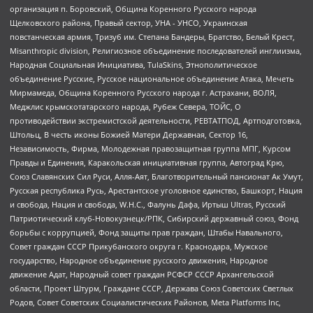
организация п. Боровский, Община Коренного Русского народа
Щелковского района, Правый сектор, УНА - УНСО, Украинская
повстанческая армия, Тризуб им. Степана Бандеры, Братство, Белый Крест,
Misanthropic division, Религиозное объединение последователей инглиизма,
Народная Социальная Инициатива, TulaSkins, Этнополитическое
объединение Русские, Русское национальное объединение Атака, Мечеть
Мирмамеда, Община Коренного Русского народа г. Астрахани, ВОЛЯ,
Меджлис крымскотатарского народа, Рубеж Севера, ТОЙС, О
противодействии экстремистской деятельности, РЕВТАТПОД, Артподготовка,
Штольц, В честь иконы Божией Матери Державная, Сектор 16,
Независимость, Фирма, Молодежная правозащитная группа МПГ, Курсом
Правды и Единения, Каракольская инициативная группа, Автоград Крю,
Союз Славянских Сил Руси, Алля-Аят, Благотворительный пансионат Ак Умут,
Русская республика Русь, Арестантское уголовное единство, Башкорт, Нация
и свобода, Нация и свобода, W.H.С., Фалунь Дафа, Иртыш Ultras, Русский
Патриотический клуб-Новокузнецк/РПК, Сибирский державный союз, Фонд
борьбы с коррупцией, Фонд защиты прав граждан, Штабы Навального,
Совет граждан СССР Прикубанского округа г. Краснодара, Мужское
государство, Народное объединение русского движения, Народное
движение Адат, Народный совет граждан РСФСР СССР Архангельской
области, Проект Штурм, Граждане СССР, Держава Союз Советских Светлых
Родов, Совет Советских Социалистических Районов, Meta Platforms Inc,