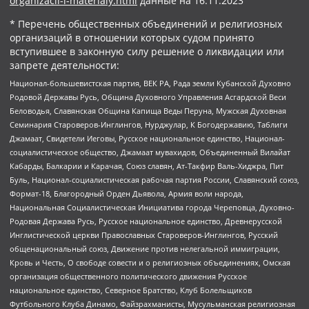
organizacii-i-materialy.html
данные на
16.11.2023
* Перечень общественных объединений и религиозных
организаций в отношении которых судом принято
вступившее в законную силу решение о ликвидации или
запрете деятельности:
Национал-большевистская партия, ВЕК РА, Рада земли Кубанской Духовно
Родовой Державы Русь, Община Духовного Управления Асгардской Веси
Беловодья, Славянская Община Капища Веды Перуна, Мужская Духовная
Семинария Староверов-Инглингов, Нурджулар, К Богодержавию, Таблиги
Джамаат, Свидетели Иеговы, Русское национальное единство, Национал-
социалистическое общество, Джамаат мувахидов, Объединенный Вилайат
Кабарды, Балкарии и Карачая, Союз славян, Ат-Такфир Валь-Хиджра, Пит
Буль, Национал-социалистическая рабочая партия России, Славянский союз,
Формат-18, Благородный Орден Дьявола, Армия воли народа,
Национальная Социалистическая Инициатива города Череповца, Духовно-
Родовая Держава Русь, Русское национальное единство, Древнерусской
Инглистической церкви Православных Староверов-Инглингов, Русский
общенациональный союз, Движение против нелегальной иммиграции,
Кровь и Честь, О свободе совести и о религиозных объединениях, Омская
организация общественного политического движения Русское
национальное единство, Северное Братство, Клуб Болельщиков
Футбольного Клуба Динамо, Файзрахманисты, Мусульманская религиозная