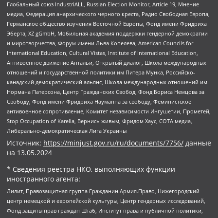
Глобальный союз IndustriALL, Russian Election Monitor, Article 19, Мнение
медиа, Федерация анархического черного креста, Радио Свободная Европа,
Германское общество изучения Восточной Европы, Фонд имени Фридриха
Эберта, XZ gGmbH, Мобильная академия поддержки гендерной демократии
и миротворчества, Форум имени Льва Копелева, American Councils for
International Education, Cultural Vistas, Institute of International Education,
Антивоенное движение Антальи, Открытый диалог, Школа международных
отношений и государственной политики им Питера Мунка, Российско-
канадский демократический альянс, Школа международных отношений им
Нормана Патерсона, Центр Гражданских Свобод, Фонд Бориса Немцова за
Свободу, Фонд имени Фридриха Науманна за свободу, Феминистское
антивоенное сопротивление, Комитет независимости Ингушетии, Прометей,
Stop Occupation of Karelia, Вернись живым, Фридом Хаус, СОТА медиа,
Либерально-демократическая Лига Украины
Источник:
https://minjust.gov.ru/ru/documents/7756/
данные
на
13.05.2024
* Сведения реестра НКО, выполняющих функции
иностранного агента:
Лилит, Правозащитная группа Гражданин.Армия.Право, Нижегородский
центр немецкой и европейской культуры, Центр гендерных исследований,
Фонд защиты прав граждан Штаб, Институт права и публичной политики,