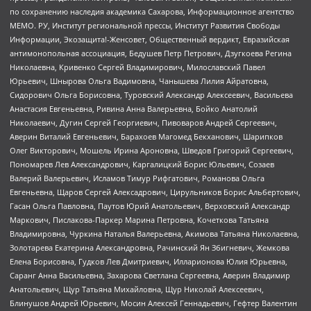
по сохранению наследия академика Сахарова, Информационное агентство
МЕМО. РУ, Институт региональной прессы, Институт Развития Свободы
Информации, Экозащита!-Женсовет, Общественный вердикт, Евразийская
антимонопольная ассоциация, Бедушев Петр Петрович, Дзугкоева Регина
Николаевна, Кривенко Сергей Владимирович, Милославский Павел
Юрьевич, Шнырова Ольга Вадимовна, Чанышева Лилия Айратовна,
Сидорович Ольга Борисовна, Туровский Александр Алексеевич, Васильева
Анастасия Евгеньевна, Ривина Анна Валерьевна, Бойко Анатолий
Николаевич, Дугин Сергей Георгиевич, Пивоваров Андрей Сергеевич,
Аверин Виталий Евгеньевич, Барахоев Магомед Бекханович, Шарипков
Олег Викторович, Мошель Ирина Ароновна, Шведов Григорий Сергеевич,
Пономарев Лев Александрович, Каргалицкий Борис Юльевич, Созаев
Валерий Валерьевич, Исламов Тимур Рифгатович, Романова Ольга
Евгеньевна, Щаров Сергей Алексадрович, Цирульников Борис Альбертович,
Гасан Ольга Павловна, Паутов Юрий Анатольевич, Верховский Александр
Маркович, Пислакова-Паркер Марина Петровна, Кочеткова Татьяна
Владимировна, Чуркина Наталья Валерьевна, Акимова Татьяна Николаевна,
Золотарева Екатерина Александровна, Рачинский Ян Збигневич, Жемкова
Елена Борисовна, Гудков Лев Дмитриевич, Илларионова Юлия Юрьевна,
Саранг Анна Васильевна, Захарова Светлана Сергеевна, Аверин Владимир
Анатольевич, Щур Татьяна Михайловна, Щур Николай Алексеевич,
Блинушов Андрей Юрьевич, Мосин Алексей Геннадьевич, Гефтер Валентин