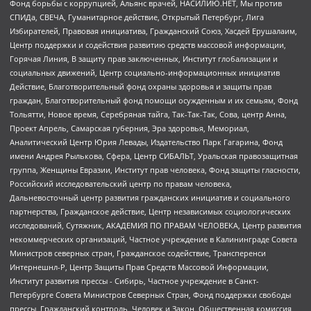
Фонд борьбы с коррупцией, Альянс врачей, НАСИЛИЮ.НЕТ, Мы против
СПИДа, СВЕЧА, Гуманитарное действие, Открытый Петербург, Лига
Избирателей, Правовая инициатива, Гражданский Союз, Хасдей Ерушалаим,
Центр поддержки и содействия развитию средств массовой информации,
Горячая Линия, В защиту прав заключенных, Институт глобализации и
социальных движений, Центр социально-информационных инициатив
Действие, Благотворительный фонд охраны здоровья и защиты прав
граждан, Благотворительный фонд помощи осужденным и их семьям, Фонд
Тольятти, Новое время, Серебряная тайга, Так-Так-Так, Сова, центр Анна,
Проект Апрель, Самарская губерния, Эра здоровья, Мемориал,
Аналитический Центр Юрия Левады, Издательство Парк Гагарина, Фонд
имени Андрея Рылькова, Сфера, Центр СИБАЛЬТ, Уральская правозащитная
группа, Женщины Евразии, Институт прав человека, Фонд защиты гласности,
Российский исследовательский центр по правам человека,
Дальневосточный центр развития гражданских инициатив и социального
партнерства, Гражданское действие, Центр независимых социологических
исследований, Сутяжник, АКАДЕМИЯ ПО ПРАВАМ ЧЕЛОВЕКА, Центр развития
некоммерческих организаций, Частное учреждение в Калининграде Совета
Министров северных стран, Гражданское содействие, Трансперенси
Интернешнл-Р, Центр Защиты Прав Средств Массовой Информации,
Институт развития прессы - Сибирь, Частное учреждение в Санкт-
Петербурге Совета Министров Северных Стран, Фонд поддержки свободы
прессы, Гражданский контроль, Человек и Закон, Общественная комиссия