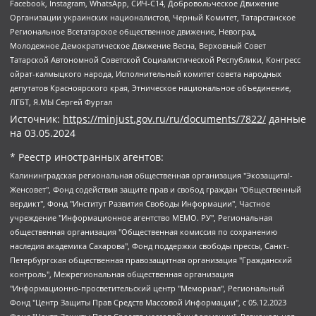
Facebook, Instagram, WhatsApp, СИЧ-С14, Добровольческое Движение
Организации украинских националистов, Черный Комитет, Татарстанское
Региональное Всетатарское общественное движение, Невоград,
Молодежное Демократическое Движение Весна, Верховный Совет
Татарской Автономной Советской Социалистической Республики, Конгресс
ойрат-калмыцкого народа, Исполнительный комитет совета народных
депутатов Красноярского края, Этническое национальное объединение,
ЛГБТ, Я.МЫ Сергей Фургал
Источник:
https://minjust.gov.ru/ru/documents/7822/
данные
на
03.05.2024
* Реестр иностранных агентов:
Калининградская региональная общественная организация "Экозащита!-Женсовет", Фонд содействия защите прав и свобод граждан "Общественный вердикт", Фонд "Институт Развития Свободы Информации", Частное учреждение "Информационное агентство МЕМО. РУ", Региональная общественная организация "Общественная комиссия по сохранению наследия академика Сахарова", Фонд поддержки свободы прессы, Санкт-Петербургская общественная правозащитная организация "Гражданский контроль", Межрегиональная общественная организация "Информационно-просветительский центр "Мемориал", Региональный Фонд "Центр Защиты Прав Средств Массовой Информации", с 05.12.2023 Фонд "Центр Защиты Прав Средств массовой информации", Региональная общественная благотворительная организация помощи беженцам и мигрантам "Гражданское содействие", Негосударственное образовательное учреждение дополнительного профессионального образования (повышение квалификации) специалистов "АКАДЕМИЯ ПО ПРАВАМ ЧЕЛОВЕКА", Свердловская региональная общественная организация "Сутяжник", Автономная некоммерческая организация "Центр независимых социологических исследований", Союз общественных объединений "Российский исследовательский центр по правам человека", Региональное общественное учреждение научно-информационный центр "МЕМОРИАЛ", Некоммерческая организация "Фонд защиты гласности", Автономная некоммерческая организация "Институт прав человека", Городская общественная организация "Екатеринбургское общество "МЕМОРИАЛ", Городская общественная организация "Рязанское историко-просветительское и правозащитное общество "Мемориал" (Рязанский Мемориал), Челябинский региональный орган общественной самодеятельности – женское общественное объединение "Женщины Евразии", Челябинский региональный орган общественной самодеятельности "Уральская правозащитная группа", Фонд содействия защите здоровья и социальной справедливости имени Андрея Рылькова, Автономная Некоммерческая Организация "Аналитический Центр Юрия Левады", Автономная некоммерческая организация социальной поддержки населения "Проект Апрель", Региональная общественная организация помощи женщинам и детям, находящимся в кризисной ситуации "Информационно-методический центр "Анна", Фонд содействия развитию массовых коммуникаций и правовому просвещению "Так-так-Так", Фонд содействия устойчивому развитию "Серебряная тайга", Свердловский региональный общественный фонд социальных проектов "Новое время", "Idel.Реалии", Кавказ.Реалии, Крым.Реалии, Телеканал Настоящее Время, Татаро-башкирская служба Радио Свобода (Azatliq Radiosi), Радио Свободная Европа/Радио Свобода (PCE/PC), "Сибирь.Реалии", "Фактограф", Благотворительный фонд помощи осужденным и их семьям, Автономная некоммерческая организация "Институт глобализации и социальных движений", Фонд "В защиту прав заключенных", Частное учреждение "Центр поддержки и содействия развитию средств массовой информации", Пензенский региональный общественный благотворительный фонд "Гражданский союз", "Север.Реалии", Некоммерческая организация Фонд "Правовая инициатива", Общество с ограниченной ответственностью "Радио Свободная Европа/Радио Свобода", Чешское информационное агентство "MEDIUM-ORIENT", Красноярская региональная общественная организация "Мы против СПИДа", Камалягин Денис Николаевич, Маркелов Сергей Евгеньевич, Пономарев Лев Александрович, Савицкая Людмила Алексеевна, Автономная некоммерческая организация "Центр по работе с проблемой насилия "НАСИЛИЮ.НЕТ", Межрегиональный профессиональный союз работников здравоохранения "Альянс врачей", Юридическое лицо, зарегистрированное в Латвийской Республике, SIA "Medusa Project" (регистрационный номер 40103797863, дата регистрации 10.06.2014), Некоммерческая организация "Фонд по борьбе с коррупцией", Автономная некоммерческая организация "Институт права и публичной политики", Баданин Роман Сергеевич, Гликин Максим Александрович, Железнова Мария Михайловна, Лукьянова Юлия Сергеевна, Маетная Елизавета Витальевна, Маняхин Петр Борисович, Чуракова Ольга Владимировна, Ярош Юлия Петровна, Юридическое лицо "The Insider SIA", зарегистрированное в Риге, Латвийская Республика (дата регистрации 26.06.2015), являющееся администратором доменного имени интернет-издания "The Insider SIA", https://theins.ru, Постернак Алексей Евгеньевич, Рубин Михаил Аркадьевич, Анин Роман Александрович, Юридическое лицо Istories fonds, зарегистрированное в Латвийской Республике (регистрационный номер 50008295751, дата регистрации 24.02.2020), Великовский Дмитрий Александрович, Долинина Ирина Николаевна, Мароховская Алеся Алексеевна, Шлейнов Роман Юрьевич, Шмагун Олеся Валентиновна, Общество с ограниченной ответственностью "Альтаир 2021", Общество с ограниченной ответственностью "Вега 2021", Общество с ограниченной ответственностью "Главный редактор 2021", Общество с ограниченной ответственностью "Ромашки монолит", Важенков Артем Валерьевич, Ивановская областная общественная организация "Центр гендерных исследований", Гурман Юрий Альбертович, Медиапроект "ОВД-Инфо", Егоров Владимир Владимирович, Жилинский Владимир Александрович, Общество с ограниченной ответственностью "ЗП", Иванова София Юрьевна, Карезина Инна Павловна, Кильтау Екатерина Викторовна, Петров Алексей Викторович, Пискунов Сергей Евгеньевич, Смирнов Сергей Сергеевич, Тихонов Михаил Сергеевич, Общество с ограниченной ответственностью "ЖУРНАЛИСТ-ИНОСТРАННЫЙ АГЕНТ", Арапова Галина Юрьевна, Вольтская Татьяна Анатольевна, Американская компания "Mason G.E.S. Anonymous Foundation" (США), являющаяся владельцем интернет-издания https://mnews.world/, Компания "Stichting Bellingcat", зарегистрированная в Нидерландах (дата регистрации 11.07.2018), Захаров Андрей Вячеславович, Клепиковская Екатерина Дмитриевна, Общество с ограниченной ответственностью "МЕМО", Перл Роман Александрович, Симонов Евгений Алексеевич, Соловьева Елена Анатольевна, Сотников Даниил Владимирович, Сурначева Елизавета Дмитриевна, Автономная некоммерческая организация по защите прав человека и информированию населения "Якутия – Наше Мнение", Общество с ограниченной ответственностью "Москоу диджитал медиа", с 26.01.2023 Общество с ограниченной ответственностью "Чайка Белые сады", Ветошкина Валерия Валерьевна, Заговора Максим Александрович, Межрегиональное общественное движение "Российская ЛГБТ - сеть", Оленичев Максим Владимирович, Павлов Иван Юрьевич, Скворцова Елена Сергеевна, Общество с ограниченной ответственностью "Как бы инагент", Кочетков Игорь Викторович, Общество с ограниченной ответственностью "Честные выборы", Еланчик Олег Александрович, Общество с ограниченной ответственностью "Нобелевский призыв", Гималова Регина Эмилевна, Григорьев Андрей Валерьевич, Григорьева Алина Александровна, Ассоциация по содействию защите прав призывников, альтернативнослужащих и военнослужащих "Правозащитная группа "Гражданин.Армия.Право", Хисамова Регина Фаритовна, Автономная некоммерческая организация по реализации социально-правовых программ "Лилит", Дальневосточное общественное движение "Маяк", Санкт-Петербургская ЛГБТ-инициативная группа "Выход", Инициативная группа ЛГБТ+ "Реверс", Алексеев Андрей Викторович, Бекбулатова Таисия Львовна, Беляев Иван Михайлович, Владыкина Елена Сергеевна, Гельман Марат Александрович, Никульшина Вероника Юрьевна, Толоконникова Надежда Андреевна, Шендерович Виктор Анатольевич, Общество с ограниченной ответственностью "Данное сообщение", Общество с ограниченной ответственностью Издательский дом "Новая глава", Айнбиндер Александра Александровна, Московский комьюнити-центр для ЛГБТ+инициатив, Благотворительный фонд развития филантропии, Deutsche Welle (Германия, Kurt-Schumacher-Strasse 3, 53113 Bonn), Борзунова Мария Михайловна, Воробьев Виктор Викторович, Голубева Анна Львовна, Константинова Алла Михайловна, Малкова Ирина Владимировна, Мурадов Мурад Абдулгалимович, Осетинская Елизавета Николаевна, Понасенков Евгений Николаевич, Ганапольский Матвей Юрьевич, Киселев Евгений Алексеевич, Борухович Ирина Григорьевна, Дремин Иван Тимофеевич, Дубровский Дмитрий Викторович, Красноярская региональная общественная организация поддержки и развития альтернативных образовательных технологий и межкультурных коммуникаций "ИНТЕРРА", Маяковская Екатерина Алексеевна, Фейгин Марк Захарович, Филимонов Андрей Викторович, Дзугкоева Регина Николаевна, Доброхотов Роман Александрович, Дудь Юрий Александрович, Елкин Сергей Владимирович, Кругликов Кирилл Игоревич, Сабунаева Мария Леонидовна, Семенов Алексей Владимирович, Шаинян Карен Багратович, Шульман Екатерина Михайловна, Асафьев Артур Валерьевич, Вахштайн Виктор Семенович, Венедиктов Алексей Алексеевич, Лушникова Екатерина Евгеньевна, Волков Леонид Михайлович, Невзоров Александр Глебович, Пархоменко Сергей Борисович, Сироткин Ярослав Николаевич, Кара-Мурза Владимир Владимирович, Баранова Наталья Владимировна, Гозман Леонид Яковлевич, Кагарлицкий Борис Юльевич, Климарев Михаил Валерьевич, Милов Владимир Станиславович, Автономная некоммерческая организация Краснодарский центр современного искусства "Типография", Моргенштерн Алишер Тагирович, Соболь Любовь Эдуардовна, Общество с ограниченной ответственностью "ЛИЗА НОРМ", Каспаров Гарри Кимович, Ходорковский Михаил Борисович, Общество с ограниченной ответственностью "Апрельские тезисы", Данилович Ирина Брониславовна, Кашин Олег Владимирович, Петров Николай Владимирович, Пивоваров Алексей Владимирович, Соколов Михаил Владимирович, Цветкова Юлия Владимировна, Чичваркин Евгений Александрович, Комитет против пыток/Команда против пыток, Общество с ограниченной ответственностью "Первый научный", Общество с ограниченной ответственностью "Вертолет и ко", Белоцерковская Вероника Борисовна, Кац Максим Евгеньевич, Лазарева Татьяна Юрьевна, Шаведдинов Руслан Табризович, Яшин Илья Валерьевич, Общество с ограниченной ответственностью "Иноагент ААВ", Алешковский Дмитрий Петрович, Альбац Евгения Марковна, Быков Дмитрий Львович, Галямина Юлия Евгеньевна, Лойко Сергей Леонидович, Мартынов Кирилл Константинович, Медведев Сергей Александрович, Крашенинников Федор Геннадиевич, Гордеева Катерина Вл