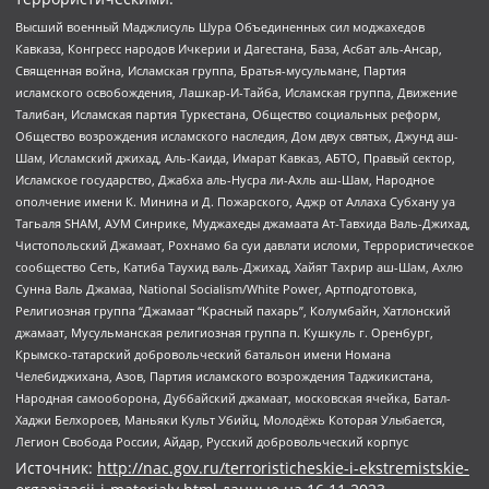
Высший военный Маджлисуль Шура Объединенных сил моджахедов
Кавказа, Конгресс народов Ичкерии и Дагестана, База, Асбат аль-Ансар,
Священная война, Исламская группа, Братья-мусульмане, Партия
исламского освобождения, Лашкар-И-Тайба, Исламская группа, Движение
Талибан, Исламская партия Туркестана, Общество социальных реформ,
Общество возрождения исламского наследия, Дом двух святых, Джунд аш-
Шам, Исламский джихад, Аль-Каида, Имарат Кавказ, АБТО, Правый сектор,
Исламское государство, Джабха аль-Нусра ли-Ахль аш-Шам, Народное
ополчение имени К. Минина и Д. Пожарского, Аджр от Аллаха Субхану уа
Тагьаля SHAM, АУМ Синрике, Муджахеды джамаата Ат-Тавхида Валь-Джихад,
Чистопольский Джамаат, Рохнамо ба суи давлати исломи, Террористическое
сообщество Сеть, Катиба Таухид валь-Джихад, Хайят Тахрир аш-Шам, Ахлю
Сунна Валь Джамаа, National Socialism/White Power, Артподготовка,
Религиозная группа “Джамаат “Красный пахарь”, Колумбайн, Хатлонский
джамаат, Мусульманская религиозная группа п. Кушкуль г. Оренбург,
Крымско-татарский добровольческий батальон имени Номана
Челебиджихана, Азов, Партия исламского возрождения Таджикистана,
Народная самооборона, Дуббайский джамаат, московская ячейка, Батал-
Хаджи Белхороев, Маньяки Культ Убийц, Молодёжь Которая Улыбается,
Легион Свобода России, Айдар, Русский добровольческий корпус
Источник:
http://nac.gov.ru/terroristicheskie-i-ekstremistskie-