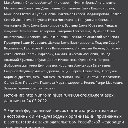
Михайлович, Симонов Алексей Кириллович, Флиге Ирина Анатольевна,
Мельникова Валентина Дмитриевна, Вититинова Елена Владимировна,
Баженова Светлана Куприяновна, Максимов Сергей Владимирович, Беляев
Сергей Иванович, Голубева Елена Николаевна, Ганнушкина Светлана
Алексеевна, Закс Елена Владимировна, Буртина Елена Юрьевна, Гендель
Людмила Залмановна, Кокорина Екатерина Алексеевна, Шуманов Илья
Вячеславович, Арапова Галина Юрьевна, Свечников Анатолий Мариевич,
Прохоров Вадим Юрьевич, Шахова Елена Владимировна, Подузов Сергей
Васильевич, Протасова Ирина Вячеславовна, Литинский Леонид Борисович,
Лукашевский Сергей Маркович, Бахмин Вячеслав Иванович, Шабад
Анатолий Ефимович, Сухих Дарья Николаевна, Орлов Олег Петрович,
Добровольская Анна Дмитриевна, Королева Александра Евгеньевна,
Смирнов Владимир Александрович, Вицин Сергей Ефимович, Золотухин
Борис Андреевич, Левинсон Лев Семенович, Локшина Татьяна Иосифовна,
Орлов Олег Петрович, Полякова Мара Федоровна, Резник Генри Маркович,
Захаров Герман Константинович
Источник:
http://unro.minjust.ru/NKOForeignAgent.aspx
данные на
24.03.2022
* Единый федеральный список организаций, в том числе
иностранных и международных организаций, признанных
в соответствии с законодательством Российской Федерации
террористическими: