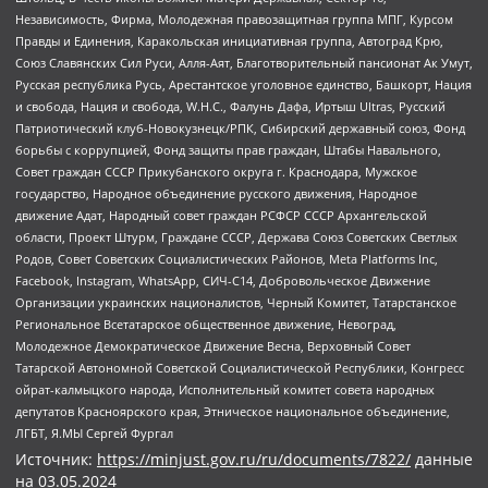
Независимость, Фирма, Молодежная правозащитная группа МПГ, Курсом
Правды и Единения, Каракольская инициативная группа, Автоград Крю,
Союз Славянских Сил Руси, Алля-Аят, Благотворительный пансионат Ак Умут,
Русская республика Русь, Арестантское уголовное единство, Башкорт, Нация
и свобода, Нация и свобода, W.H.С., Фалунь Дафа, Иртыш Ultras, Русский
Патриотический клуб-Новокузнецк/РПК, Сибирский державный союз, Фонд
борьбы с коррупцией, Фонд защиты прав граждан, Штабы Навального,
Совет граждан СССР Прикубанского округа г. Краснодара, Мужское
государство, Народное объединение русского движения, Народное
движение Адат, Народный совет граждан РСФСР СССР Архангельской
области, Проект Штурм, Граждане СССР, Держава Союз Советских Светлых
Родов, Совет Советских Социалистических Районов, Meta Platforms Inc,
Facebook, Instagram, WhatsApp, СИЧ-С14, Добровольческое Движение
Организации украинских националистов, Черный Комитет, Татарстанское
Региональное Всетатарское общественное движение, Невоград,
Молодежное Демократическое Движение Весна, Верховный Совет
Татарской Автономной Советской Социалистической Республики, Конгресс
ойрат-калмыцкого народа, Исполнительный комитет совета народных
депутатов Красноярского края, Этническое национальное объединение,
ЛГБТ, Я.МЫ Сергей Фургал
Источник:
https://minjust.gov.ru/ru/documents/7822/
данные
на
03.05.2024