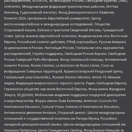
расследователей, АЛЛАТРА, За свободную Россию, Свободная Бурятия, Uralic,
UnKremlin, Международная федерация транспортных рабочих, ИстЧам
Финланд, Гудзоновский институт, Фонд Демократического Развития,
Комитет-2024, Центрально-Европейский университет, Центр
восточноевропейских и международных исследований, Общество
Сторожевой башни, Библии и трактатов Свидетелей Иеговы, Гражданский
Совет, Центр анализа европейской политики, Академическая сеть Восточная
Европа, Российский комитет действия, РЭНД корпорейшн, Русская Америка
за демократию в России, Настоящая Россия, Глобальная сеть журналистов-
расследователей, Служба поддержки, Свободная Россия Берлин, Свободная
Россия Северный Рейн-Вестфалия, Фонд глобальной помощи, Антивоенный
комитет России, Russie-Libertes, La Asocicion de Rusos Libres, Союз за
возвращение Северных территорий, Крымскотатарский Ресурсный Центр,
Глобальный союз IndustriALL, Russian Election Monitor, Article 19, Мнение
медиа, Федерация анархического черного креста, Радио Свободная Европа,
Германское общество изучения Восточной Европы, Фонд имени Фридриха
Эберта, XZ gGmbH, Мобильная академия поддержки гендерной демократии
и миротворчества, Форум имени Льва Копелева, American Councils for
International Education, Cultural Vistas, Institute of International Education,
Антивоенное движение Антальи, Открытый диалог, Школа международных
отношений и государственной политики им Питера Мунка, Российско-
канадский демократический альянс, Школа международных отношений им
Нормана Патерсона, Центр Гражданских Свобод, Фонд Бориса Немцова за