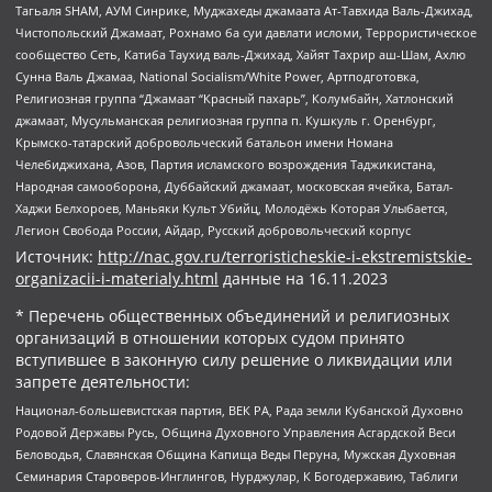
Тагьаля SHAM, АУМ Синрике, Муджахеды джамаата Ат-Тавхида Валь-Джихад,
Чистопольский Джамаат, Рохнамо ба суи давлати исломи, Террористическое
сообщество Сеть, Катиба Таухид валь-Джихад, Хайят Тахрир аш-Шам, Ахлю
Сунна Валь Джамаа, National Socialism/White Power, Артподготовка,
Религиозная группа “Джамаат “Красный пахарь”, Колумбайн, Хатлонский
джамаат, Мусульманская религиозная группа п. Кушкуль г. Оренбург,
Крымско-татарский добровольческий батальон имени Номана
Челебиджихана, Азов, Партия исламского возрождения Таджикистана,
Народная самооборона, Дуббайский джамаат, московская ячейка, Батал-
Хаджи Белхороев, Маньяки Культ Убийц, Молодёжь Которая Улыбается,
Легион Свобода России, Айдар, Русский добровольческий корпус
Источник:
http://nac.gov.ru/terroristicheskie-i-ekstremistskie-
organizacii-i-materialy.html
данные на
16.11.2023
* Перечень общественных объединений и религиозных
организаций в отношении которых судом принято
вступившее в законную силу решение о ликвидации или
запрете деятельности:
Национал-большевистская партия, ВЕК РА, Рада земли Кубанской Духовно
Родовой Державы Русь, Община Духовного Управления Асгардской Веси
Беловодья, Славянская Община Капища Веды Перуна, Мужская Духовная
Семинария Староверов-Инглингов, Нурджулар, К Богодержавию, Таблиги