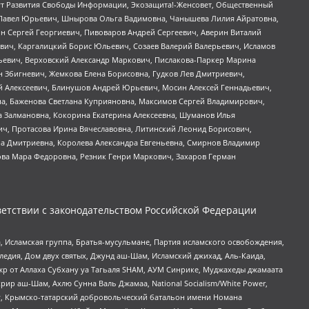
тут Развития Свободы Информации, Экозащита!-Женсовет, Общественный
й Павел Юрьевич, Шнырова Ольга Вадимовна, Чанышева Лилия Айратовна,
ин Сергей Георгиевич, Пивоваров Андрей Сергеевич, Аверин Виталий
вич, Каргалицкий Борис Юльевич, Созаев Валерий Валерьевич, Исламов
льевич, Верховский Александр Маркович, Пислакова-Паркер Марина
н Збигневич, Жемкова Елена Борисовна, Гудков Лев Дмитриевич,
й Алексеевич, Блинушов Андрей Юрьевич, Мосин Алексей Геннадьевич,
а, Баженова Светлана Куприяновна, Максимов Сергей Владимирович,
а Залмановна, Кокорина Екатерина Алексеевна, Шуманов Илья
ч, Протасова Ирина Вячеславовна, Литинский Леонид Борисович,
а Дмитриевна, Королева Александра Евгеньевна, Смирнов Владимир
ова Мара Федоровна, Резник Генри Маркович, Захаров Герман
етствии с законодательством Российской Федерации
 Исламская группа, Братья-мусульмане, Партия исламского освобождения,
едия, Дом двух святых, Джунд аш-Шам, Исламский джихад, Аль-Каида,
жр от Аллаха Субхану уа Тагьаля SHAM, АУМ Синрике, Муджахеды джамаата
рир аш-Шам, Ахлю Сунна Валь Джамаа, National Socialism/White Power,
рг, Крымско-татарский добровольческий батальон имени Номана