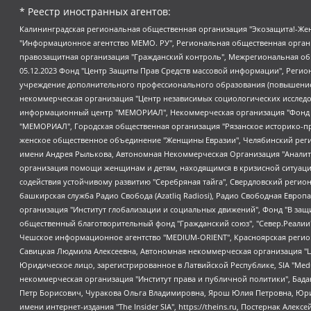
* Реестр иностранных агентов:
Калининградская региональная общественная организация "Экозащита!-Женсовет", Фонд содействия защите прав и свобод граждан "Общественный вердикт", Фонд "Институт Развития Свободы Информации", Частное учреждение "Информационное агентство МЕМО. РУ", Региональная общественная организация "Общественная комиссия по сохранению наследия академика Сахарова", Фонд поддержки свободы прессы, Санкт-Петербургская общественная правозащитная организация "Гражданский контроль", Межрегиональная общественная организация "Информационно-просветительский центр "Мемориал", Региональный Фонд "Центр Защиты Прав Средств Массовой Информации", с 05.12.2023 Фонд "Центр Защиты Прав Средств массовой информации", Региональная общественная благотворительная организация помощи беженцам и мигрантам "Гражданское содействие", Негосударственное образовательное учреждение дополнительного профессионального образования (повышение квалификации) специалистов "АКАДЕМИЯ ПО ПРАВАМ ЧЕЛОВЕКА", Свердловская региональная общественная организация "Сутяжник", Автономная некоммерческая организация "Центр независимых социологических исследований", Союз общественных объединений "Российский исследовательский центр по правам человека", Региональное общественное учреждение научно-информационный центр "МЕМОРИАЛ", Некоммерческая организация "Фонд защиты гласности", Автономная некоммерческая организация "Институт прав человека", Городская общественная организация "Екатеринбургское общество "МЕМОРИАЛ", Городская общественная организация "Рязанское историко-просветительское и правозащитное общество "Мемориал" (Рязанский Мемориал), Челябинский региональный орган общественной самодеятельности – женское общественное объединение "Женщины Евразии", Челябинский региональный орган общественной самодеятельности "Уральская правозащитная группа", Фонд содействия защите здоровья и социальной справедливости имени Андрея Рылькова, Автономная Некоммерческая Организация "Аналитический Центр Юрия Левады", Автономная некоммерческая организация социальной поддержки населения "Проект Апрель", Региональная общественная организация помощи женщинам и детям, находящимся в кризисной ситуации "Информационно-методический центр "Анна", Фонд содействия развитию массовых коммуникаций и правовому просвещению "Так-так-Так", Фонд содействия устойчивому развитию "Серебряная тайга", Свердловский региональный общественный фонд социальных проектов "Новое время", "Idel.Реалии", Кавказ.Реалии, Крым.Реалии, Телеканал Настоящее Время, Татаро-башкирская служба Радио Свобода (Azatliq Radiosi), Радио Свободная Европа/Радио Свобода (PCE/PC), "Сибирь.Реалии", "Фактограф", Благотворительный фонд помощи осужденным и их семьям, Автономная некоммерческая организация "Институт глобализации и социальных движений", Фонд "В защиту прав заключенных", Частное учреждение "Центр поддержки и содействия развитию средств массовой информации", Пензенский региональный общественный благотворительный фонд "Гражданский союз", "Север.Реалии", Некоммерческая организация Фонд "Правовая инициатива", Общество с ограниченной ответственностью "Радио Свободная Европа/Радио Свобода", Чешское информационное агентство "MEDIUM-ORIENT", Красноярская региональная общественная организация "Мы против СПИДа", Камалягин Денис Николаевич, Маркелов Сергей Евгеньевич, Пономарев Лев Александрович, Савицкая Людмила Алексеевна, Автоно