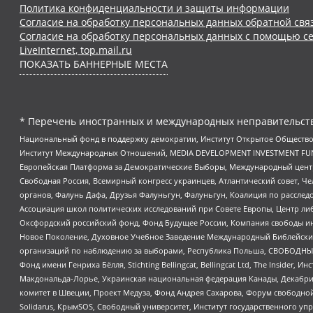
Политика конфиденциальности и защиты информации
Согласие на обработку персональных данных обратной свя
Согласие на обработку персональных данных с помощью се
LiveInternet, top.mail.ru
ПОКАЗАТЬ БАННЕРНЫЕ МЕСТА
* Перечень иностранных и международных неправительств
Национальный фонд в поддержку демократии, Институт Открытое Общество
Институт Международных Отношений, MEDIA DEVELOPMENT INVESTMENT FUND,
Европейская Платформа за Демократические Выборы, Международный цент
Свободная Россия, Всемирный конгресс украинцев, Атлантический совет, Ч
органов, Фалунь Дафа, Друзья Фалуньгун, Фалуньгун, Коалиция по рассле
Ассоциация школ политических исследований при Совете Европы, Центр ли
Оксфордский российский фонд, Фонд Будущее России, Компания свободы ин
Новое Поколение, Духовное Учебное Заведение Международный Библейский
организаций по наблюдению за выборами, Республика Польша, СВОБОДНЫЙ
Фонд имени Генриха Бёлля, Stichting Bellingcat, Bellingcat Ltd, The Inside
Макдональда-Лорье, Украинская национальная федерация Канады, Декабрис
комитет в Швеции, Проект Медуза, Фонд Андрея Сахарова, Форум свободной 
Solidarus, КрымSOS, Свободный университет, Институт государственного у