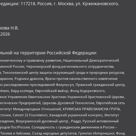
едакции: 117218, Россия, г. Москва, ул. Кржижановского,
хова Н.В.
2026
льной на территории Российской Федерации:
кономическому и правовому развитию, Национальный Демократический
менной России, Черноморский фонд регионального сотрудничества,
, Тихоокеанский центр защиты окружающей среды и природных ресурсов,
 Хармони, Родники дракона, Врачи против насильственного извлечения
по расследованию преследований Фалуньгун, Пражский гражданский центр,
бмен, Бард колледж, Европейский выбор, Фонд Ходорковского,
ное Управление Евангельских Христиан Украинской Христианской Церкви,
огических Предприятий, Церковь Духовной Технологии, Европейская сеть
ий Институт Международных Отношений, КРИМСЬКА ПРАВОЗАХИСНА ГРУПА,
стонии, Calvert 22 Foundation, Канадский украинский конгресс, Институт
ждение, Всеукраинский духовный центр , Риддл, Русский антивоенный
ародов ПостРоссии, Солидарность с гражданским движением в России –
в Тисима и Хабомаи, Съезд народных депутатов, Гринпис Интернешнл, Фонд