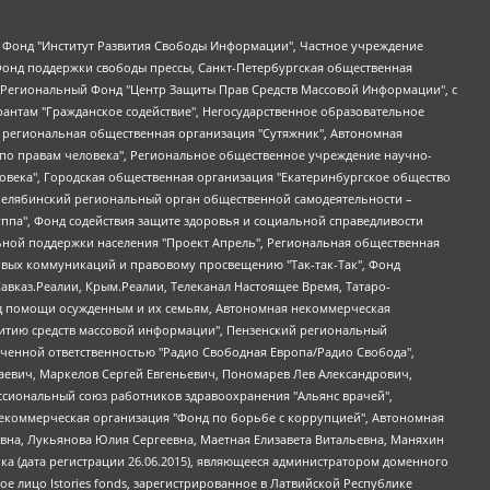
евосточное общественное движение "Маяк", Санкт-Петербургская ЛГБТ-инициативная группа "Выход", Инициативная группа ЛГБТ+ "Реверс", Алексеев Андрей Викторович, Бекбулатова Таисия Львовна, Беляев Иван Михайлович, Владыкина Елена Сергеевна, Гельман Марат Александрович, Никульшина Вероника Юрьевна, Толоконникова Надежда Андреевна, Шендерович Виктор Анатольевич, Общество с ограниченной ответственностью "Данное сообщение", Общество с ограниченной ответственностью Издательский дом "Новая глава", Айнбиндер Александра Александровна, Московский комьюнити-центр для ЛГБТ+инициатив, Благотворительный фонд развития филантропии, Deutsche Welle (Германия, Kurt-Schumacher-Strasse 3, 53113 Bonn), Борзунова Мария Михайловна, Воробьев Виктор Викторович, Голубева Анна Львовна, Константинова Алла Михайловна, Малкова Ирина Владимировна, Мурадов Мурад Абдулгалимович, Осетинская Елизавета Николаевна, Понасенков Евгений Николаевич, Ганапольский Матвей Юрьевич, Киселев Евгений Алексеевич, Борухович Ирина Григорьевна, Дремин Иван Тимофеевич, Дубровский Дмитрий Викторович, Красноярская региональная общественная организация поддержки и развития альтернативных образовательных технологий и межкультурных коммуникаций "ИНТЕРРА", Маяковская Екатерина Алексеевна, Фейгин Марк Захарович, Филимонов Андрей Викторович, Дзугкоева Регина Николаевна, Доброхотов Роман Александрович, Дудь Юрий Александрович, Елкин Сергей Владимирович, Кругликов Кирилл Игоревич, Сабунаева Мария Леонидовна, Семенов Алексей Владимирович, Шаинян Карен Багратович, Шульман Екатерина Михайловна, Асафьев Артур Валерьевич, Вахштайн Виктор Семенович, Венедиктов Алексей Алексеевич, Лушникова Екатерина Евгеньевна, Волков Леонид Михайлович, Невзоров Александр Глебович, Пархоменко Сергей Борисович, Сироткин Ярослав Николаевич, Кара-Мурза Владимир Владимирович, Баранова Наталья Владимировна, Гозман Леонид Яковлевич, Кагарлицкий Борис Юльевич, Климарев Михаил Валерьевич, Милов Владимир Станиславович, Автономная некоммерческая организация Краснодарский центр современного искусства "Типография", Моргенштерн Алишер Тагирович, Соболь Любовь Эдуардовна, Общество с ограниченной ответственностью "ЛИЗА НОРМ", Каспаров Гарри Кимович, Ходорковский Михаил Борисович, Общество с ограниченной ответственностью "Апрельские тезисы", Данилович Ирина Брониславовна, Кашин Олег Владимирович, Петров Николай Владимирович, Пивоваров Алексей Владимирович, Соколов Михаил Владимирович, Цветкова Юлия Владимировна, Чичваркин Евгений Александрович, Комитет против пыток/Команда против пыток, Общество с ограниченной ответственностью "Первый научный", Общество с ограниченной ответственностью "Вертолет и ко", Белоцерковская Вероника Борисовна, Кац Максим Евгеньевич, Лазарева Татьяна Юрьевна, Шаведдинов Руслан Табризович, Яшин Илья Валерьевич, Общество с ограниченной ответственностью "Иноагент ААВ", Алешковский Дмитрий Петрович, Альбац Евгения Марковна, Быков Дмитрий Львович, Галямина Юлия Евгеньевна, Лойко Сергей Леонидович, Мартынов Кирилл Константинович, Медведев Сергей Александрович, Крашенинников Федор Геннадиевич, Гордеева Катерина Вл