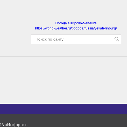
Погода в Кирово-Чепецке
https://world-weather.ru/pogoda/russia/yekaterinburg/
ИА «Инфорос».