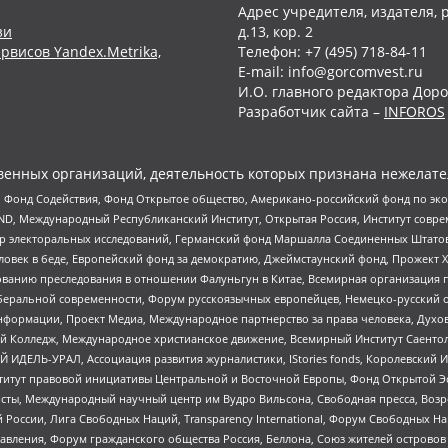
Адрес учредителя, издателя, р
зи
д.13, кор. 2
рвисов Yandex.Metrika,
Телефон: +7 (495) 718-84-11
E-mail: info@gorcomvest.ru
И.О. главного редактора Доро
Разработчик сайта –
INFOROS
енных организаций, деятельность которых признана нежелате
 Фонд Содействия, Фонд Открытое общество, Американо-российский фонд по э
 Международный Республиканский Институт, Открытая Россия, Институт совре
р электоральных исследований, Германский фонд Маршалла Соединенных Штатов
еловек в беде, Европейский фонд за демократию, Джеймстаунский фонд, Прожект
дованию преследования в отношении Фалуньгун в Китае, Всемирная организация 
беральной современности, Форум русскоязычных европейцев, Немецко-русский о
формации, Проект Медиа, Международное партнерство за права человека, Духов
 Колледж, Международное христианское движение, Всемирный Институт Саентол
 ИДЕЛЬ-УРАЛ, Ассоциация развития журналистики, IStories fonds, Королевск
r, Институт правовой инициативы Центральной и Восточной Европы, Фонд Открытой Э
ты, Международный научный центр им Вудро Вильсона, Свободная пресса, Возро
России, Лига Свободных Наций, Transparеncy International, Форум Свободных Н
правления, Форум гражданского общества Россия, Беллона, Союз жителей острово