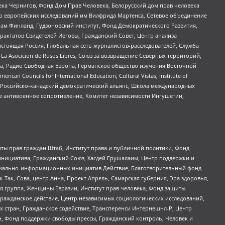
ека Чернигов, Фонд Дом Прав Человека, Белорусский дом прав человека
нтр европейских исследований им Вилфрида Мартенса, Сетевое объединение
Чам Финланд, Гудзоновский институт, Фонд Демократического Развития,
актатов Свидетелей Иеговы, Гражданский Совет, Центр анализа
астоящая Россия, Глобальная сеть журналистов-расследователей, Служба
a Asocicion de Rusos Libres, Союз за возвращение Северных территорий,
еста, Радио Свободная Европа, Германское общество изучения Восточной
ouncils for International Education, Cultural Vistas, Institute of
, Российско-канадский демократический альянс, Школа международных
е антивоенное сопротивление, Комитет независимости Ингушетии,
ты прав граждан Штаб, Институт права и публичной политики, Фонд
инициатива, Гражданский Союз, Хасдей Ерушалаим, Центр поддержки и
социально-информационных инициатив Действие, Благотворительный фонд
Так, Сова, центр Анна, Проект Апрель, Самарская губерния, Эра здоровья,
я группа, Женщины Евразии, Институт прав человека, Фонд защиты
Гражданское действие, Центр независимых социологических исследований,
стран, Гражданское содействие, Трансперенси Интернешнл-Р, Центр
н, Фонд поддержки свободы прессы, Гражданский контроль, Человек и