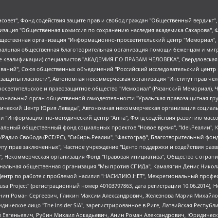
мная некоммерческая организация "Центр по работе с проблемой насилия "НАСИЛИЮ.НЕТ", Межрегиональный профессиональный союз работников здравоохранения "Альянс врачей", Юридическое лицо, зарегистрированное в Латвийской Республике, SIA "Medusa Project" (регистрационный номер 40103797863, дата регистрации 10.06.2014), Некоммерческая организация "Фонд по борьбе с коррупцией", Автономная некоммерческая организация "Институт права и публичной политики", Баданин Роман Сергеевич, Гликин Максим Александрович, Железнова Мария Михайловна, Лукьянова Юлия Сергеевна, Маетная Елизавета Витальевна, Маняхин Петр Борисович, Чуракова Ольга Владимировна, Ярош Юлия Петровна, Юридическое лицо "The Insider SIA", зарегистрированное в Риге, Латвийская Республика (дата регистрации 26.06.2015), являющееся администратором доменного имени интернет-издания "The Insider SIA", https://theins.ru, Постернак Алексей Евгеньевич, Рубин Михаил Аркадьевич, Анин Роман Александрович, Юридическое лицо Istories fonds, зарегистрированное в Латвийской Республике (регистрационный номер 50008295751, дата регистрации 24.02.2020), Великовский Дмитрий Александрович, Долинина Ирина Николаевна, Мароховская Алеся Алексеевна, Шлейнов Роман Юрьевич, Шмагун Олеся Валентиновна, Общество с ограниченной ответственностью "Альтаир 2021", Общество с ограниченной ответственностью "Вега 2021", Общество с ограниченной ответственностью "Главный редактор 2021", Общество с ограниченной ответственностью "Ромашки монолит", Важенков Артем Валерьевич, Ивановская областная общественная организация "Центр гендерных исследований", Гурман Юрий Альбертович, Медиапроект "ОВД-Инфо", Егоров Владимир Владимирович, Жилинский Владимир Александрович, Общество с ограниченной ответственностью "ЗП", Иванова София Юрьевна, Карезина Инна Павловна, Кильтау Екатерина Викторовна, Петров Алексей Викторович, Пискунов Сергей Евгеньевич, Смирнов Сергей Сергеевич, Тихонов Михаил Сергеевич, Общество с ограниченной ответственностью "ЖУРНАЛИСТ-ИНОСТРАННЫЙ АГЕНТ", Арапова Галина Юрьевна, Вольтская Татьяна Анатольевна, Американская компания "Mason G.E.S. Anonymous Foundation" (США), являющаяся владельцем интернет-издания https://mnews.world/, Компания "Stichting Bellingcat", зарегистрированная в Нидерландах (дата регистрации 11.07.2018), Захаров Андрей Вячеславович, Клепиковская Екатерина Дмитриевна, Общество с ограниченной ответственностью "МЕМО", Перл Роман Александрович, Симонов Евгений Алексеевич, Соловьева Елена Анатольевна, Сотников Даниил Владимирович, Сурначева Елизавета Дмитриевна, Автономная некоммерческая организация по защите прав человека и информированию населения "Якутия – Наше Мнение", Общество с ограниченной ответственностью "Москоу диджитал медиа", с 26.01.2023 Общество с ограниченной ответственностью "Чайка Белые сады", Ветошкина Валерия Валерьевна, Заговора Максим Александрович, Межрегиональное общественное движение "Российская ЛГБТ - сеть", Оленичев Максим Владимирович, Павлов Иван Юрьевич, Скворцова Елена Сергеевна, Общество с ограниченной ответственностью "Как бы инагент", Кочетков Игорь Викторович, Общество с ограниченной ответственностью "Честные выборы", Еланчик Олег Александрович, Общество с ограниченной ответственностью "Нобелевский призыв", Гималова Регина Эмилевна, Григорьев Андрей Валерьевич, Григорьева Алина Александровна, Ассоциация по содействию защите прав призывников, альтернативнослужащих и военнослужащих "Правозащитная группа "Гражданин.Армия.Право", Хисамова Регина Фаритовна, Автономная некоммерческая организация по реализации социально-правовых программ "Лилит", Дальн