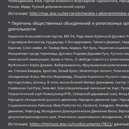
Челебиджихана, Азов, Партия исламского возрождения Таджикистана, Народ
России, Айдар, Русский добровольческий корпус
Источник:
http://nac.gov.ru/terroristicheskie-i-ekstremistskie-
* Перечень общественных объединений и религиозных орг
деятельности:
Национал-большевистская партия, ВЕК РА, Рада земли Кубанской Духовно
Староверов-Инглингов, Нурджулар, К Богодержавию, Таблиги Джамаат, Сви
Карачая, Союз славян, Ат-Такфир Валь-Хиджра, Пит Буль, Национал-социал
Инициатива города Череповца, Духовно-Родовая Держава Русь, Русское н
нелегальной иммиграции, Кровь и Честь, О свободе совести и о религиоз
Футбольного Клуба Динамо, Файзрахманисты, Мусульманская религиозная о
им. Степана Бандеры, Братство, Белый Крест, Misanthropic division, Рели
объединение Атака, Мечеть Мирмамеда, Община Коренного Русского народа
Артподготовка, Штольц, В честь иконы Божией Матери Державная, Сектор 1
Славянских Сил Руси, Алля-Аят, Благотворительный пансионат Ак Умут, Русск
Патриотический клуб-Новокузнецк/РПК, Сибирский державный союз, Фонд б
Народное объединение русского движения, Народное движение Адат, Народ
Социалистических Районов, Meta Platforms Inc, Facebook, Instagram, Wha
движение, Невоград, Молодежное Демократическое Движение Весна, Верхов
депутатов Красноярского края, Этническое национальное объединение, ЛГ
Источник:
https://minjust.gov.ru/ru/documents/7822/
данные