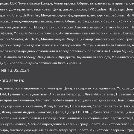
роды, BDR Novaja Gazeta-Europe, Алтай проект, Образовательный дом прав челов
еван, Дом прав человека Крым, Центр дикого лосося, TVR Studios, ТВ Дождь, Це
урятия, Uralic, UnKremlin, Международная федерация транспортных рабочих, Ист
ейских и международных исследований, Общество Сторожевой башни, Библии и тр
омитет действия, РЭНД корпорейшн, Русская Америка за демократию в России, Н
фалия, Фонд глобальной помощи, Антивоенный комитет России, Russie-Libertes, L
lection Monitor, Article 19, Мнение медиа, Федерация анархического черного кр
и гендерной демократии и миротворчества, Форум имени Льва Копелева, American C
г, Школа международных отношений и государственной политики им Питера Мунка
 Немцова за Свободу, Фонд имени Фридриха Науманна за свободу, Феминистско
медиа, Либерально-демократическая Лига Украины
 на
13.05.2024
ого агента:
р немецкой и европейской культуры, Центр гендерных исследований, Фонд защи
ЧА, Гуманитарное действие, Открытый Петербург, Лига Избирателей, Правовая 
иту прав заключенных, Институт глобализации и социальных движений, Центр 
ужденным и их семьям, Фонд Тольятти, Новое время, Серебряная тайга, Так-Так-
, Фонд имени Андрея Рылькова, Сфера, Центр СИБАЛЬТ, Уральская правозащитна
невосточный центр развития гражданских инициатив и социального партнерства, 
 организаций, Частное учреждение в Калининграде Совета Министров северных 
бирь, Частное учреждение в Санкт-Петербурге Совета Министров Северных Стра