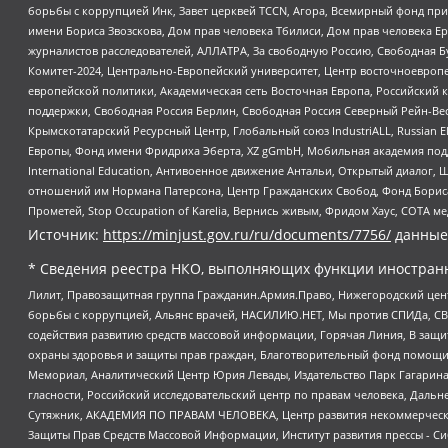
борьбы с коррупцией Инк, Завет церквей TCCN, Агора, Всемирный фонд при
имени Бориса Звозскова, Дом прав человека Тбилиси, Дом прав человека Ер
журналистов расследователей, АЛЛАТРА, За свободную Россию, Свободная Б
Комитет-2024, Центрально-Европейский университет, Центр восточноевроп
европейской политики, Академическая сеть Восточная Европа, Российский к
поддержки, Свободная Россия Берлин, Свободная Россия Северный Рейн-Вест
Крымскотатарский Ресурсный Центр, Глобальный союз IndustriALL, Russian E
Европы, Фонд имени Фридриха Эберта, XZ gGmbH, Мобильная академия поддержк
International Education, Антивоенное движение Антальи, Открытый диало
отношений им Нормана Патерсона, Центр Гражданских Свобод, Фонд Бориса
Прометей, Stop Occupation of Karelia, Вернись живым, Фридом Хаус, СОТА 
Источник:
https://minjust.gov.ru/ru/documents/7756/
данные
* Сведения реестра НКО, выполняющих функции иностранн
Лилит, Правозащитная группа Гражданин.Армия.Право, Нижегородский цент
борьбы с коррупцией, Альянс врачей, НАСИЛИЮ.НЕТ, Мы против СПИДа, СВЕ
содействия развитию средств массовой информации, Горячая Линия, В защ
охраны здоровья и защиты прав граждан, Благотворительный фонд помощи ос
Мемориал, Аналитический Центр Юрия Левады, Издательство Парк Гагарина
гласности, Российский исследовательский центр по правам человека, Даль
Сутяжник, АКАДЕМИЯ ПО ПРАВАМ ЧЕЛОВЕКА, Центр развития некоммерческих
Защиты Прав Средств Массовой Информации, Институт развития прессы - Си