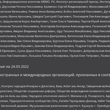
а, Информационное агентство МЕМО. РУ, Институт региональной прессы, Инсти
ч, Дзугкоева Регина Николаевна, Кривенко Сергей Владимирович, Милославски
настасия Евгеньевна, Ривина Анна Валерьевна, Бойко Анатолий Николаевич, Дуг
ошель Ирина Ароновна, Шведов Григорий Сергеевич, Пономарев Лев Александро
ч, Цирульников Борис Альбертович, Гасан Ольга Павловна, Паутов Юрий Анато
Акимова Татьяна Николаевна, Золотарева Екатерина Александровна, Рачинский Я
Сергеевна, Аверин Владимир Анатольевич, Щур Татьяна Михайловна, Щур Никола
Анатольевна, Мельникова Валентина Дмитриевна, Вититинова Елена Владимировн
 Алексеевна, Закс Елена Владимировна, Буртина Елена Юрьевна, Гендель Людмил
рохоров Вадим Юрьевич, Шахова Елена Владимировна, Подузов Сергей Васильеви
й Ефимович, Сухих Дарья Николаевна, Орлов Олег Петрович, Добровольская Анн
нсон Лев Семенович, Локшина Татьяна Иосифовна, Орлов Олег Петрович, Поляк
ые на
24.03.2022
ностранных и международных организаций, признанных в соотв
нгресс народов Ичкерии и Дагестана, База, Асбат аль-Ансар, Священная война,
уркестана, Общество социальных реформ, Общество возрождения исламского насл
Нусра ли-Ахль аш-Шам, Народное ополчение имени К. Минина и Д. Пожарского, Ад
сломи, Террористическое сообщество Сеть, Катиба Таухид валь-Джихад, Хайят Тах
, Хатлонский джамаат, Мусульманская религиозная группа п. Кушкуль г. Оренбу