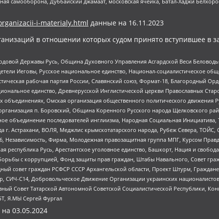
ная самооборона, Дуббайский джамаат, московская ячейка, Батал-Хаджи Белхор
organizacii-i-materialy.html
данные на
16.11.2023
анизаций в отношении которых судом принято вступившее в з
 Родовой Державы Русь, Община Духовного Управления Асгардской Веси Беловод
детели Иеговы, Русское национальное единство, Национал-социалистическое об
истическая рабочая партия России, Славянский союз, Формат-18, Благородный Ор
ациональное единство, Древнерусской Инглистической церкви Православных Ста
ных объединениях, Омская организация общественного политического движения Р
рганизация п. Боровский, Община Коренного Русского народа Щелковского район
гиозное объединение последователей инглиизма, Народная Социальная Инициатива,
 г. Астрахани, ВОЛЯ, Меджлис крымскотатарского народа, Рубеж Севера, ТОЙС, 
6, Независимость, Фирма, Молодежная правозащитная группа МПГ, Курсом Правд
ая республика Русь, Арестантское уголовное единство, Башкорт, Нация и свобода,
орьбы с коррупцией, Фонд защиты прав граждан, Штабы Навального, Совет гражд
ный совет граждан РСФСР СССР Архангельской области, Проект Штурм, Граждане 
tsApp, СИЧ-С14, Добровольческое Движение Организации украинских националисто
ный Совет Татарской Автономной Советской Социалистической Республики, Кон
БТ, Я.МЫ Сергей Фургал
 на
03.05.2024