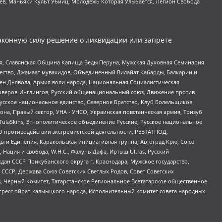
оев, Маньяки Культ Убийц, Молодёжь Которая Улыбается, Легион Свобода
аконную силу решение о ликвидации или запрете
ья, Славянская Община Капища Веды Перуна, Мужская Духовная Семинария
щество, Джамаат мувахидов, Объединенный Вилайат Кабарды, Балкарии и
ден Дьявола, Армия воли народа, Национальная Социалистическая
роверов-Инглингов, Русский общенациональный союз, Движение против
усское национальное единство, Северное Братство, Клуб Болельщиков
а, Правый сектор, УНА - УНСО, Украинская повстанческая армия, Тризуб
 TulaSkins, Этнополитическое объединение Русские, Русское национальное
О противодействии экстремистской деятельности, РЕВТАТПОД,
ы и Единения, Каракольская инициативная группа, Автоград Крю, Союз
 Нация и свобода, W.H.С., Фалунь Дафа, Иртыш Ultras, Русский
ан СССР Прикубанского округа г. Краснодара, Мужское государство,
СССР, Держава Союз Советских Светлых Родов, Совет Советских
в, Черный Комитет, Татарстанское Региональное Всетатарское общественное
гресс ойрат-калмыцкого народа, Исполнительный комитет совета народных