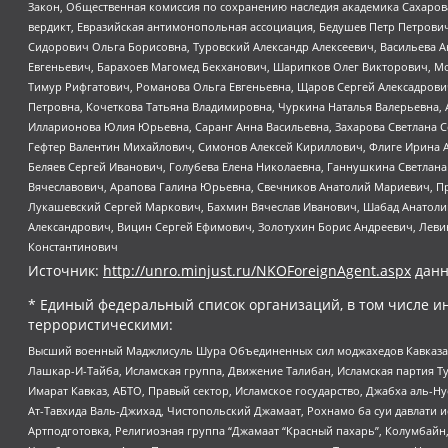
Закон, Общественная комиссия по сохранению наследия академика Сахаров
вердикт, Евразийская антимонопольная ассоциация, Бедушев Петр Петрови
Сидорович Ольга Борисовна, Туровский Александр Алексеевич, Васильева А
Евгеньевич, Барахоев Магомед Бекханович, Шарипков Олег Викторович, М
Тимур Рифгатович, Романова Ольга Евгеньевна, Щаров Сергей Алексадрови
Петровна, Кочеткова Татьяна Владимировна, Чуркина Наталья Валерьевна, 
Илларионова Юлия Юрьевна, Саранг Анна Васильевна, Захарова Светлана 
Гефтер Валентин Михайлович, Симонов Алексей Кириллович, Флиге Ирина 
Беляев Сергей Иванович, Голубева Елена Николаевна, Ганнушкина Светлана
Вячеславович, Арапова Галина Юрьевна, Свечников Анатолий Мариевич, П
Лукашевский Сергей Маркович, Бахмин Вячеслав Иванович, Шабад Анатоли
Александрович, Вицин Сергей Ефимович, Золотухин Борис Андреевич, Леви
Константинович
Источник:
http://unro.minjust.ru/NKOForeignAgent.aspx
данн
* Единый федеральный список организаций, в том числе и
террористическими:
Высший военный Маджлисуль Шура Объединенных сил моджахедов Кавказа, Ко
Лашкар-И-Тайба, Исламская группа, Движение Талибан, Исламская партия Т
Имарат Кавказ, АБТО, Правый сектор, Исламское государство, Джабха аль-
Ат-Тавхида Валь-Джихад, Чистопольский Джамаат, Рохнамо ба суи давлати и
Артподготовка, Религиозная группа “Джамаат “Красный пахарь”, Колумбайн