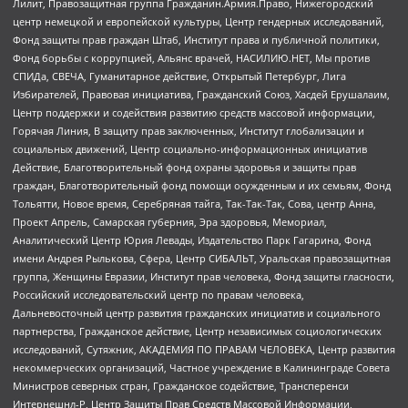
Лилит, Правозащитная группа Гражданин.Армия.Право, Нижегородский
центр немецкой и европейской культуры, Центр гендерных исследований,
Фонд защиты прав граждан Штаб, Институт права и публичной политики,
Фонд борьбы с коррупцией, Альянс врачей, НАСИЛИЮ.НЕТ, Мы против
СПИДа, СВЕЧА, Гуманитарное действие, Открытый Петербург, Лига
Избирателей, Правовая инициатива, Гражданский Союз, Хасдей Ерушалаим,
Центр поддержки и содействия развитию средств массовой информации,
Горячая Линия, В защиту прав заключенных, Институт глобализации и
социальных движений, Центр социально-информационных инициатив
Действие, Благотворительный фонд охраны здоровья и защиты прав
граждан, Благотворительный фонд помощи осужденным и их семьям, Фонд
Тольятти, Новое время, Серебряная тайга, Так-Так-Так, Сова, центр Анна,
Проект Апрель, Самарская губерния, Эра здоровья, Мемориал,
Аналитический Центр Юрия Левады, Издательство Парк Гагарина, Фонд
имени Андрея Рылькова, Сфера, Центр СИБАЛЬТ, Уральская правозащитная
группа, Женщины Евразии, Институт прав человека, Фонд защиты гласности,
Российский исследовательский центр по правам человека,
Дальневосточный центр развития гражданских инициатив и социального
партнерства, Гражданское действие, Центр независимых социологических
исследований, Сутяжник, АКАДЕМИЯ ПО ПРАВАМ ЧЕЛОВЕКА, Центр развития
некоммерческих организаций, Частное учреждение в Калининграде Совета
Министров северных стран, Гражданское содействие, Трансперенси
Интернешнл-Р, Центр Защиты Прав Средств Массовой Информации,