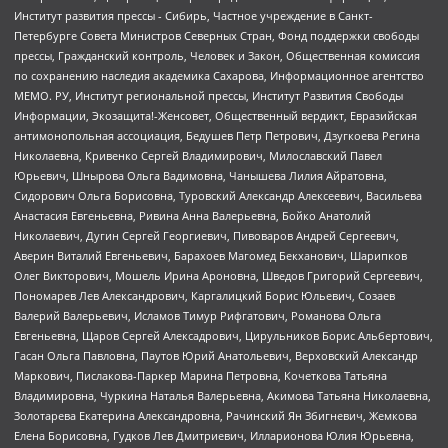
Институт развития прессы - Сибирь, Частное учреждение в Санкт-
Петербурге Совета Министров Северных Стран, Фонд поддержки свободы
прессы, Гражданский контроль, Человек и Закон, Общественная комиссия
по сохранению наследия академика Сахарова, Информационное агентство
МЕМО. РУ, Институт региональной прессы, Институт Развития Свободы
Информации, Экозащита!-Женсовет, Общественный вердикт, Евразийская
антимонопольная ассоциация, Бедушев Петр Петрович, Дзугкоева Регина
Николаевна, Кривенко Сергей Владимирович, Милославский Павел
Юрьевич, Шнырова Ольга Вадимовна, Чанышева Лилия Айратовна,
Сидорович Ольга Борисовна, Туровский Александр Алексеевич, Васильева
Анастасия Евгеньевна, Ривина Анна Валерьевна, Бойко Анатолий
Николаевич, Дугин Сергей Георгиевич, Пивоваров Андрей Сергеевич,
Аверин Виталий Евгеньевич, Барахоев Магомед Бекханович, Шарипков
Олег Викторович, Мошель Ирина Ароновна, Шведов Григорий Сергеевич,
Пономарев Лев Александрович, Каргалицкий Борис Юльевич, Созаев
Валерий Валерьевич, Исламов Тимур Рифгатович, Романова Ольга
Евгеньевна, Щаров Сергей Алексадрович, Цирульников Борис Альбертович,
Гасан Ольга Павловна, Паутов Юрий Анатольевич, Верховский Александр
Маркович, Пислакова-Паркер Марина Петровна, Кочеткова Татьяна
Владимировна, Чуркина Наталья Валерьевна, Акимова Татьяна Николаевна,
Золотарева Екатерина Александровна, Рачинский Ян Збигневич, Жемкова
Елена Борисовна, Гудков Лев Дмитриевич, Илларионова Юлия Юрьевна,