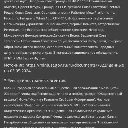
движение Адат, Народный совет граждан РСФСР СССР Архангельской
области, Проект Штурм, Граждане СССР, Держава Союз Советских Светлых
Родов, Совет Советских Социалистических Районов, Meta Platforms Inc,
Facebook, Instagram, WhatsApp, СИЧ-С14, Добровольческое Движение
Организации украинских националистов, Черный Комитет, Татарстанское
Региональное Всетатарское общественное движение, Невоград,
Молодежное Демократическое Движение Весна, Верховный Совет
Татарской Автономной Советской Социалистической Республики, Конгресс
ойрат-калмыцкого народа, Исполнительный комитет совета народных
депутатов Красноярского края, Этническое национальное объединение,
ЛГБТ, Я.МЫ Сергей Фургал
Источник:
https://minjust.gov.ru/ru/documents/7822/
данные
на
03.05.2024
* Реестр иностранных агентов:
Калининградская региональная общественная организация "Экозащита!-Женсовет", Фонд содействия защите прав и свобод граждан "Общественный вердикт", Фонд "Институт Развития Свободы Информации", Частное учреждение "Информационное агентство МЕМО. РУ", Региональная общественная организация "Общественная комиссия по сохранению наследия академика Сахарова", Фонд поддержки свободы прессы, Санкт-Петербургская общественная правозащитная организация "Гражданский контроль", Межрегиональная общественная организация "Информационно-просветительский центр "Мемориал", Региональный Фонд "Центр Защиты Прав Средств Массовой Информации", с 05.12.2023 Фонд "Центр Защиты Прав Средств массовой информации", Региональная общественная благотворительная организация помощи беженцам и мигрантам "Гражданское содействие", Негосударственное образовательное учреждение дополнительного профессионального образования (повышение квалификации) специалистов "АКАДЕМИЯ ПО ПРАВАМ ЧЕЛОВЕКА", Свердловская региональная общественная организация "Сутяжник", Автономная некоммерческая организация "Центр независимых социологических исследований", Союз общественных объединений "Российский исследовательский центр по правам человека", Региональное общественное учреждение научно-информационный центр "МЕМОРИАЛ", Некоммерческая организация "Фонд защиты гласности", Автономная некоммерческая организация "Институт прав человека", Городская общественная организация "Екатеринбургское общество "МЕМОРИАЛ", Городская общественная организация "Рязанское историко-просветительское и правозащитное общество "Мемориал" (Рязанский Мемориал), Челябинский региональный орган общественной самодеятельности – женское общественное объединение "Женщины Евразии", Челябинский региональный орган общественной самодеятельности "Уральская правозащитная группа", Фонд содействия защите здоровья и социальной справедливости имени Андрея Рылькова, Автономная Некоммерческая Организация "Аналитический Центр Юрия Левады", Автономная некоммерческая организация социальной поддержки населения "Проект Апрель", Региональная общественная организация помощи женщинам и детям, находящимся в кризисной ситуации "Информационно-методический центр "Анна", Фонд содействия развитию массовых коммуникаций и правовому просвещению "Так-так-Так", Фонд содействия устойчивому развитию "Серебряная тайга", Свердловский региональный общественный фонд социальных проектов "Новое время", "Idel.Реалии", Кавказ.Реалии, Крым.Реалии, Телеканал Настоящее Время, Татаро-башкирская служба Радио Свобода (Azatliq Radiosi), Радио Свободная Европа/Радио Свобода (PCE/PC), "Сибирь.Реалии", "Фактограф", Благотворительный фонд помощи осужденным и их семьям, Автономная некоммерческая организация "Институт глобализации и социальных движений", Фонд "В защиту прав заключенных", Частное учреждение "Центр поддержки и содействия развитию средств массовой информации", Пензенский региональный общественный благотворительный фонд "Гражданский союз", "Север.Реалии", Некоммерческая организация Фонд "Правовая инициатива", Общество с ограниченной ответственностью "Радио Свободная Европа/Радио Свобода", Чешское информационное агентство "MEDIUM-ORIENT", Красноярская региональная общественная организация "Мы против СПИДа", Камалягин Денис Николаевич, Маркелов Сергей Евгеньевич, Пономарев Лев Александрович, Савицкая Людмила Алексеевна, Автономная некоммерческая организация "Центр по работе с проблемой насилия "НАСИЛИЮ.НЕТ", Межрегиональный профессиональный союз работников здравоохранения "Альянс врачей", Юридическое лицо, зарегистрированное в Латвийской Республике, SIA "Medusa Project" (регистрационный номер 40103797863, дата регистрации 10.06.2014), Некоммерческая организация "Фонд по борьбе с коррупцией", Автономная некоммерческая организация "Институт права и публичной политики", Баданин Роман Сергеевич, Гликин Максим Александрович, Железнова Мария Михайловна, Лукьянова Юлия Сергеевна, Маетная Елизавета Витальевна, Маняхин Петр Борисович, Чуракова Ольга Владимировна, Ярош Юлия Петровна, Юридическое лицо "The Insider SIA", зарегистрированное в Риге, Латвийская Республика (дата регистрации 26.06.2015), являющееся администратором доменного имени интернет-издания "The Insider SIA", https://theins.ru, Постернак Алексей Евгеньевич, Рубин Михаил Аркадьевич, Анин Роман Александрович, Юридическое лицо Istories fonds, зарегистрированное в Латвийской Республике (регистрационный номер 50008295751, дата регистрации 24.02.2020), Великовский Дмитрий Александрович, Долинина Ирина Николаевна, Мароховская Алеся Алексеевна, Шлейнов Роман Юрьевич, Шмагун Олеся Валентиновна, Общество с ограниченной ответственностью "Альтаир 2021", Общество с ограниченной ответственностью "Вега 2021", Общество с ограниченной ответственностью "Главный редактор 2021", Общество с ограниченной ответственностью "Ромашки монолит", Важенков Артем Валерьевич, Ивановская областная общественная организация "Центр гендерных исследований", Гурман Юрий Альбертович, Медиапроект "ОВД-Инфо", Егоров Владимир Владимирович, Жилинский Владимир Александрович, Общество с ограниченной ответственностью "ЗП", Иванова София Юрьевна, Карезина Инна Павловна, Кильтау Екатерина Викторовна, Петров Алексей Викторович, Пискунов Сергей Евгеньевич, Смирнов Сергей Сергеевич, Тихонов Михаил Сергеевич, Общество с ограниченной ответственностью "ЖУРНАЛИСТ-ИНОСТРАННЫЙ АГЕНТ", Арапова Галина Юрьевна, Вольтская Татьяна Анатольевна, Американская компания "Mason G.E.S. Anonymous Foundation" (США), являющаяся владельцем интернет-издания https://mnews.world/, Компания "Stichting Bellingcat", зарегистрированная в Нидерландах (дата регистрации 11.07.2018), Захаров Андрей Вячеславович, Клепиковская Екатерина Дмитриевна, Общество с ограниченной ответственностью "МЕМО", Перл Роман Александрович, Симонов Евгений Алексеевич, Соловьева Елена Анатольевна, Сотников Даниил Владимирович, Сурначева Елизавета Дмитриевна, Автономная некоммерческая организация по защите прав человека и информированию населения "Якутия – Наше Мнение", Общество с ограниченной ответственностью "Москоу диджитал медиа", с 26.01.2023 Общество с ограниченной ответственностью "Чайка Белые сады", Ветошкина Валерия Валерьевна, Заговора Максим Александрович, Межрегиональное общественное движение "Российская ЛГБТ - сеть", Оленичев Максим Владимирович, Павлов Иван Юрьевич, Скворцова Елена Сергеевна, Общество с ограниченной ответственностью "Как бы инагент", Кочетков Игорь Викторович, Общество с ограниченной ответственностью "Честные выборы", Еланчик Олег Александрович, Общество с ограниченной ответственностью "Нобелевский призыв", Гималова Регина Эмилевна, Григорьев Андрей Валерьевич, Григорьева Алина Александровна, Ассоциация по содействию защите прав призывников, альтернативнослужащих и военнослужащих "Правозащитная группа "Гражданин.Армия.Право", Хисамова Регина Фаритовна, Автономная некоммерческая организация по реализации социально-правовых программ "Лилит", Дальневосточное общественное движение "Маяк", Санкт-Петербургская ЛГБТ-инициативная группа "Выход", Инициативная группа ЛГБТ+ "Реверс", Алексеев Андрей Викторович, Бекбулатова Таисия Львовна, Беляев Иван Михайлович, Владыкина Елена Сергеевна, Гельман Марат Александрович, Никульшина Вероника Юрьевна, Толоконникова Надежда Андреевна, Шендерович Виктор Анатольевич, Общество с ограниченной ответственностью "Данное сообщение", Общество с ограниченной ответственностью Издательский дом "Новая глава", Айнбиндер Александра Александровна, Московский комьюнити-центр для ЛГБТ+инициатив, Благотворительный фонд развития филантропии, Deutsche Welle (Германия, Kurt-Schumacher-Strasse 3, 53113 Bonn), Борзунова Мария Михайловна, Воробьев Виктор Викторович, Голубева Анна Львовна, Константинова Алла Михайловна, Малкова Ирина Владимировна, Мурадов Мурад Абдулгалимович, Осетинская Елизавета Николаевна, Понасенков Евгений Николаевич, Ганапольский Матвей Юрьевич, Киселев Евгений Алексеевич, Борухович Ирина Григорьевна, Дремин Иван Тимофеевич, Дубровский Дмитрий Викторович, Красноярская региональная общественная организация поддержки и развития альтернативных образовательных технологий и межкультурных коммуникаций "ИНТЕРРА", Маяковская Екатерина Алексеевна, Фейгин Марк Захарович, Филимонов Андрей Викторович, Дзугкоева Регина Николаевна, Доброхотов Роман Александрович, Дудь Юрий Александрович, Елкин Сергей Владимирович, Кругликов Кирилл Игоревич, Сабунаева Мария Леонидовна, Семенов Алексей Владимирович, Шаинян Карен Багратович, Шульман Екатерина Михайловна, Асафьев Артур Валерьевич, Вахштайн Виктор Семенович, Венедиктов Алексей Алексеевич, Лушникова Екатерина Евгеньевна, Волков Леонид Михайлович, Невзоров Александр Глебович, Пархоменко Сергей Борисович, Сироткин Ярослав Николаевич, Кара-Мурза Владимир Владимирович, Баранова Наталья Владимировна, Гозман Леонид Яковлевич, Кагарлицкий Борис Юльевич, Климарев Михаил Валерьевич, Милов Владимир Станиславович, Автономная некоммерческая организация Краснодарский центр современного искусства "Типография", Моргенштерн Алишер Тагирович, Соболь Любовь Эдуардовна, Общество с ограниченной ответственностью "ЛИЗА НОРМ", Каспаров Гарри Кимович, Ходорковский Михаил Борисович, Общество с ограниченной ответственностью "Апрельские тезисы", Данилович Ирина Брониславовна, Кашин Олег Владимирович, Петров Николай Владимирович, Пивоваров Алексей Владимирович, Соколов Михаил Владимирович, Цветкова Юлия Владимировна, Чичваркин Евгений Александрович, Комитет против пыток/Команда против пыток, Общество с ограниченной ответственностью "Первый научный", Общество с ограниченной ответственностью "Вертолет и ко", Белоцерковская Вероника Борисовна, Кац Максим Евгеньевич, Лазарева Татьяна Юрьевна, Шаведдинов Руслан Табризович, Яшин Илья Валерьевич, Общество с ограниченной ответственностью "Иноагент ААВ", Алешковский Дмитрий Петрович, Альбац Евгения Марковна, Быков Дмитрий Львович, Галямина Юлия Евгеньевна, Лойко Сергей Леонидович, Мартынов Кирилл Константинович, Медведев Сергей Александрович, Крашенинников Федор Геннадиевич, Гордеева Катерина Вл