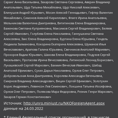
Саранг Анна Васильевна, Захарова Светлана Сергеевна, Аверин Владимир
Анатольевич, Щур Татьяна Михайловна, Щур Николай Алексеевич,
Блинушов Андрей Юрьевич, Мосин Алексей Геннадьевич, Гефтер Валентин
Михайлович, Симонов Алексей Кириллович, Флиге Ирина Анатольевна,
Мельникова Валентина Дмитриевна, Вититинова Елена Владимировна,
Баженова Светлана Куприяновна, Максимов Сергей Владимирович, Беляев
Сергей Иванович, Голубева Елена Николаевна, Ганнушкина Светлана
Алексеевна, Закс Елена Владимировна, Буртина Елена Юрьевна, Гендель
Людмила Залмановна, Кокорина Екатерина Алексеевна, Шуманов Илья
Вячеславович, Арапова Галина Юрьевна, Свечников Анатолий Мариевич,
Прохоров Вадим Юрьевич, Шахова Елена Владимировна, Подузов Сергей
Васильевич, Протасова Ирина Вячеславовна, Литинский Леонид Борисович,
Лукашевский Сергей Маркович, Бахмин Вячеслав Иванович, Шабад
Анатолий Ефимович, Сухих Дарья Николаевна, Орлов Олег Петрович,
Добровольская Анна Дмитриевна, Королева Александра Евгеньевна,
Смирнов Владимир Александрович, Вицин Сергей Ефимович, Золотухин
Борис Андреевич, Левинсон Лев Семенович, Локшина Татьяна Иосифовна,
Орлов Олег Петрович, Полякова Мара Федоровна, Резник Генри Маркович,
Захаров Герман Константинович
Источник:
http://unro.minjust.ru/NKOForeignAgent.aspx
данные на
24.03.2022
* Единый федеральный список организаций, в том числе