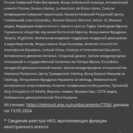
Россия Северный Рейн-Вестфалия, Фонд глобальной помощи, Антивоенный
комитет России, Russie-Libertes, La Asocicion de Rusos Libres, Союз за
возвращение Северных территорий, Крымскотатарский Ресурсный Центр,
Глобальный союз IndustriALL, Russian Election Monitor, Article 19, Мнение
медиа, Федерация анархического черного креста, Радио Свободная Европа,
Германское общество изучения Восточной Европы, Фонд имени Фридриха
Эберта, XZ gGmbH, Мобильная академия поддержки гендерной демократии
и миротворчества, Форум имени Льва Копелева, American Councils for
International Education, Cultural Vistas, Institute of International Education,
Антивоенное движение Антальи, Открытый диалог, Школа международных
отношений и государственной политики им Питера Мунка, Российско-
канадский демократический альянс, Школа международных отношений им
Нормана Патерсона, Центр Гражданских Свобод, Фонд Бориса Немцова за
Свободу, Фонд имени Фридриха Науманна за свободу, Феминистское
антивоенное сопротивление, Комитет независимости Ингушетии, Прометей,
Stop Occupation of Karelia, Вернись живым, Фридом Хаус, СОТА медиа,
Либерально-демократическая Лига Украины
Источник:
https://minjust.gov.ru/ru/documents/7756/
данные
на
13.05.2024
* Сведения реестра НКО, выполняющих функции
иностранного агента: