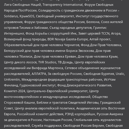
Лига Свободных Наций, Transparеncy International, Форум Свободных
Народов ПостРоссии, Солидарность с гражданским движением в России –
Solidarus, КрымSOS, Свободный университет, Институт государственного
управления, Форум гражданского общества Россия, Беллона, Союз жителей
островов Тисима и Хабомаи, Съезд народных депутатов, Гринпис
Интернешнл, Фонд борьбы с коррупцией Инк, Завет церквей TCCN, Агора,
Всемирный фонд природы, BDR Novaja Gazeta-Europe, Алтай проект,
Образовательный дом прав человека Чернигов, Фонд Дом Прав Человека,
Белорусский дом прав человека имени Бориса Звозскова, Дом прав
человека Тбилиси, Дом прав человека Ереван, Дом прав человека Крым,
Центр дикого лосося, TVR Studios, ТВ Дождь, Центр европейских
исследований им Вилфрида Мартенса, Сетевое объединение журналистов
расследователей, АЛЛАТРА, За свободную Россию, Свободная Бурятия, Uralic,
UnKremlin, Международная федерация транспортных рабочих, ИстЧам
Финланд, Гудзоновский институт, Фонд Демократического Развития,
Комитет-2024, Центрально-Европейский университет, Центр
восточноевропейских и международных исследований, Общество
Сторожевой башни, Библии и трактатов Свидетелей Иеговы, Гражданский
Совет, Центр анализа европейской политики, Академическая сеть Восточная
Европа, Российский комитет действия, РЭНД корпорейшн, Русская Америка
за демократию в России, Настоящая Россия, Глобальная сеть журналистов-
расследователей, Служба поддержки, Свободная Россия Берлин, Свободная