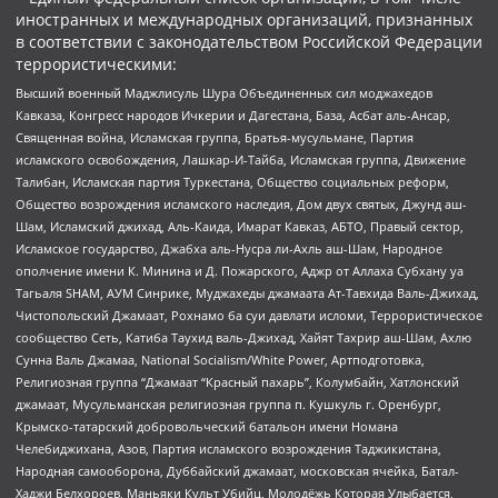
иностранных и международных организаций, признанных
в соответствии с законодательством Российской Федерации
террористическими:
Высший военный Маджлисуль Шура Объединенных сил моджахедов
Кавказа, Конгресс народов Ичкерии и Дагестана, База, Асбат аль-Ансар,
Священная война, Исламская группа, Братья-мусульмане, Партия
исламского освобождения, Лашкар-И-Тайба, Исламская группа, Движение
Талибан, Исламская партия Туркестана, Общество социальных реформ,
Общество возрождения исламского наследия, Дом двух святых, Джунд аш-
Шам, Исламский джихад, Аль-Каида, Имарат Кавказ, АБТО, Правый сектор,
Исламское государство, Джабха аль-Нусра ли-Ахль аш-Шам, Народное
ополчение имени К. Минина и Д. Пожарского, Аджр от Аллаха Субхану уа
Тагьаля SHAM, АУМ Синрике, Муджахеды джамаата Ат-Тавхида Валь-Джихад,
Чистопольский Джамаат, Рохнамо ба суи давлати исломи, Террористическое
сообщество Сеть, Катиба Таухид валь-Джихад, Хайят Тахрир аш-Шам, Ахлю
Сунна Валь Джамаа, National Socialism/White Power, Артподготовка,
Религиозная группа “Джамаат “Красный пахарь”, Колумбайн, Хатлонский
джамаат, Мусульманская религиозная группа п. Кушкуль г. Оренбург,
Крымско-татарский добровольческий батальон имени Номана
Челебиджихана, Азов, Партия исламского возрождения Таджикистана,
Народная самооборона, Дуббайский джамаат, московская ячейка, Батал-
Хаджи Белхороев, Маньяки Культ Убийц, Молодёжь Которая Улыбается,