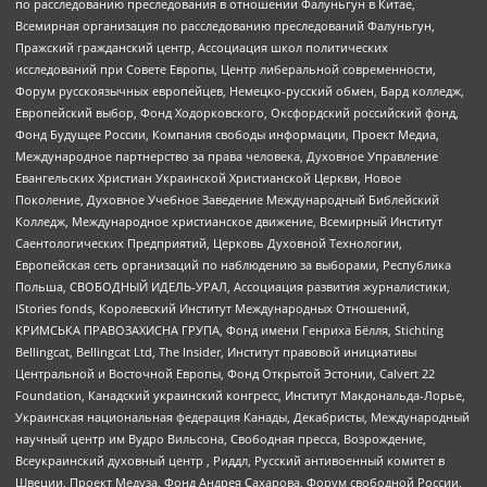
по расследованию преследования в отношении Фалуньгун в Китае,
Всемирная организация по расследованию преследований Фалуньгун,
Пражский гражданский центр, Ассоциация школ политических
исследований при Совете Европы, Центр либеральной современности,
Форум русскоязычных европейцев, Немецко-русский обмен, Бард колледж,
Европейский выбор, Фонд Ходорковского, Оксфордский российский фонд,
Фонд Будущее России, Компания свободы информации, Проект Медиа,
Международное партнерство за права человека, Духовное Управление
Евангельских Христиан Украинской Христианской Церкви, Новое
Поколение, Духовное Учебное Заведение Международный Библейский
Колледж, Международное христианское движение, Всемирный Институт
Саентологических Предприятий, Церковь Духовной Технологии,
Европейская сеть организаций по наблюдению за выборами, Республика
Польша, СВОБОДНЫЙ ИДЕЛЬ-УРАЛ, Ассоциация развития журналистики,
IStories fonds, Королевский Институт Международных Отношений,
КРИМСЬКА ПРАВОЗАХИСНА ГРУПА, Фонд имени Генриха Бёлля, Stichting
Bellingcat, Bellingcat Ltd, The Insider, Институт правовой инициативы
Центральной и Восточной Европы, Фонд Открытой Эстонии, Calvert 22
Foundation, Канадский украинский конгресс, Институт Макдональда-Лорье,
Украинская национальная федерация Канады, Декабристы, Международный
научный центр им Вудро Вильсона, Свободная пресса, Возрождение,
Всеукраинский духовный центр , Риддл, Русский антивоенный комитет в
Швеции, Проект Медуза, Фонд Андрея Сахарова, Форум свободной России,