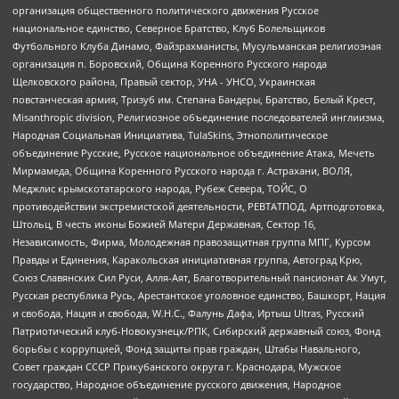
организация общественного политического движения Русское
национальное единство, Северное Братство, Клуб Болельщиков
Футбольного Клуба Динамо, Файзрахманисты, Мусульманская религиозная
организация п. Боровский, Община Коренного Русского народа
Щелковского района, Правый сектор, УНА - УНСО, Украинская
повстанческая армия, Тризуб им. Степана Бандеры, Братство, Белый Крест,
Misanthropic division, Религиозное объединение последователей инглиизма,
Народная Социальная Инициатива, TulaSkins, Этнополитическое
объединение Русские, Русское национальное объединение Атака, Мечеть
Мирмамеда, Община Коренного Русского народа г. Астрахани, ВОЛЯ,
Меджлис крымскотатарского народа, Рубеж Севера, ТОЙС, О
противодействии экстремистской деятельности, РЕВТАТПОД, Артподготовка,
Штольц, В честь иконы Божией Матери Державная, Сектор 16,
Независимость, Фирма, Молодежная правозащитная группа МПГ, Курсом
Правды и Единения, Каракольская инициативная группа, Автоград Крю,
Союз Славянских Сил Руси, Алля-Аят, Благотворительный пансионат Ак Умут,
Русская республика Русь, Арестантское уголовное единство, Башкорт, Нация
и свобода, Нация и свобода, W.H.С., Фалунь Дафа, Иртыш Ultras, Русский
Патриотический клуб-Новокузнецк/РПК, Сибирский державный союз, Фонд
борьбы с коррупцией, Фонд защиты прав граждан, Штабы Навального,
Совет граждан СССР Прикубанского округа г. Краснодара, Мужское
государство, Народное объединение русского движения, Народное