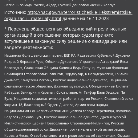
Легион Свобода России, Айдар, Русский добровольческий корпус
Источник:
http://nac.gov.ru/terroristicheskie-i-ekstremistskie-
organizacii-i-materialy.html
данные на
16.11.2023
* Перечень общественных объединений и религиозных
организаций в отношении которых судом принято
вступившее в законную силу решение о ликвидации или
запрете деятельности:
Национал-большевистская партия, ВЕК РА, Рада земли Кубанской Духовно
Родовой Державы Русь, Община Духовного Управления Асгардской Веси
Беловодья, Славянская Община Капища Веды Перуна, Мужская Духовная
Семинария Староверов-Инглингов, Нурджулар, К Богодержавию, Таблиги
Джамаат, Свидетели Иеговы, Русское национальное единство, Национал-
социалистическое общество, Джамаат мувахидов, Объединенный Вилайат
Кабарды, Балкарии и Карачая, Союз славян, Ат-Такфир Валь-Хиджра, Пит
Буль, Национал-социалистическая рабочая партия России, Славянский союз,
Формат-18, Благородный Орден Дьявола, Армия воли народа,
Национальная Социалистическая Инициатива города Череповца, Духовно-
Родовая Держава Русь, Русское национальное единство, Древнерусской
Инглистической церкви Православных Староверов-Инглингов, Русский
общенациональный союз, Движение против нелегальной иммиграции,
Кровь и Честь, О свободе совести и о религиозных объединениях, Омская