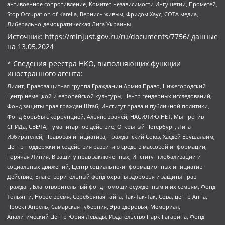
антивоенное сопротивление, Комитет независимости Ингушетии, Прометей,
Stop Occupation of Karelia, Вернись живым, Фридом Хаус, СОТА медиа,
Либерально-демократическая Лига Украины
Источник:
https://minjust.gov.ru/ru/documents/7756/
данные
на
13.05.2024
* Сведения реестра НКО, выполняющих функции
иностранного агента:
Лилит, Правозащитная группа Гражданин.Армия.Право, Нижегородский
центр немецкой и европейской культуры, Центр гендерных исследований,
Фонд защиты прав граждан Штаб, Институт права и публичной политики,
Фонд борьбы с коррупцией, Альянс врачей, НАСИЛИЮ.НЕТ, Мы против
СПИДа, СВЕЧА, Гуманитарное действие, Открытый Петербург, Лига
Избирателей, Правовая инициатива, Гражданский Союз, Хасдей Ерушалаим,
Центр поддержки и содействия развитию средств массовой информации,
Горячая Линия, В защиту прав заключенных, Институт глобализации и
социальных движений, Центр социально-информационных инициатив
Действие, Благотворительный фонд охраны здоровья и защиты прав
граждан, Благотворительный фонд помощи осужденным и их семьям, Фонд
Тольятти, Новое время, Серебряная тайга, Так-Так-Так, Сова, центр Анна,
Проект Апрель, Самарская губерния, Эра здоровья, Мемориал,
Аналитический Центр Юрия Левады, Издательство Парк Гагарина, Фонд