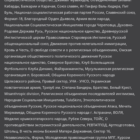
Кабарды, Балкарии и Карачая, Союз славян, Ат-Такфир Валь-Хиджра, Пит
Буль, Национал-социалистическая рабочая партия России, Славянский союз,
Формат-18, Благородный Орден Дьявола, Армия воли народа,
Национальная Социалистическая Инициатива города Череповца, Духовно-
Родовая Держава Русь, Русское национальное единство, Древнерусской
Инглистической церкви Православных Староверов-Инглингов, Русский
общенациональный союз, Движение против нелегальной иммиграции,
Кровь и Честь, О свободе совести и о религиозных объединениях, Омская
организация общественного политического движения Русское
национальное единство, Северное Братство, Клуб Болельщиков
Футбольного Клуба Динамо, Файзрахманисты, Мусульманская религиозная
организация п. Боровский, Община Коренного Русского народа
Щелковского района, Правый сектор, УНА - УНСО, Украинская
повстанческая армия, Тризуб им. Степана Бандеры, Братство, Белый Крест,
Misanthropic division, Религиозное объединение последователей инглиизма,
Народная Социальная Инициатива, TulaSkins, Этнополитическое
объединение Русские, Русское национальное объединение Атака, Мечеть
Мирмамеда, Община Коренного Русского народа г. Астрахани, ВОЛЯ,
Меджлис крымскотатарского народа, Рубеж Севера, ТОЙС, О
противодействии экстремистской деятельности, РЕВТАТПОД, Артподготовка,
Штольц, В честь иконы Божией Матери Державная, Сектор 16,
Независимость, Фирма, Молодежная правозащитная группа МПГ, Курсом