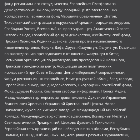
фонд регионального сотрудничества, Европейская Платформа за
Демократические Выборы, Международный центр электоральных
исследований, Германский фонд Маршалла Соединенных Штатов,
Тихоокеанский центр защиты окружающей среды и природных ресурсов,
Свободная Россия, Всемирный конгресс украинцев, Атлантический совет,
Человек в беде, Европейский фонд за демократию, Джеймстаунский фонд,
Прожект Хармони, Родники дракона, Врачи против насильственного
извлечения органов, Фалунь Дафа, Друзья Фалуньгун, Фалуньгун, Коалиция
по расследованию преследования в отношении Фалуньгун в Китае,
Всемирная организация по расследованию преследований Фалуньгун,
Пражский гражданский центр, Ассоциация школ политических
исследований при Совете Европы, Центр либеральной современности,
Форум русскоязычных европейцев, Немецко-русский обмен, Бард колледж,
Европейский выбор, Фонд Ходорковского, Оксфордский российский фонд,
Фонд Будущее России, Компания свободы информации, Проект Медиа,
Международное партнерство за права человека, Духовное Управление
Евангельских Христиан Украинской Христианской Церкви, Новое
Поколение, Духовное Учебное Заведение Международный Библейский
Колледж, Международное христианское движение, Всемирный Институт
Саентологических Предприятий, Церковь Духовной Технологии,
Европейская сеть организаций по наблюдению за выборами, Республика
Польша, СВОБОДНЫЙ ИДЕЛЬ-УРАЛ, Ассоциация развития журналистики,