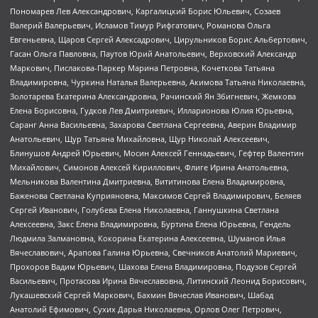
Пономарев Лев Александрович, Каргалицкий Борис Юльевич, Созаев
Валерий Валерьевич, Исламов Тимур Рифгатович, Романова Ольга
Евгеньевна, Щаров Сергей Алексадрович, Цирульников Борис Альбертович,
Гасан Ольга Павловна, Паутов Юрий Анатольевич, Верховский Александр
Маркович, Пислакова-Паркер Марина Петровна, Кочеткова Татьяна
Владимировна, Чуркина Наталья Валерьевна, Акимова Татьяна Николаевна,
Золотарева Екатерина Александровна, Рачинский Ян Збигневич, Жемкова
Елена Борисовна, Гудков Лев Дмитриевич, Илларионова Юлия Юрьевна,
Саранг Анна Васильевна, Захарова Светлана Сергеевна, Аверин Владимир
Анатольевич, Щур Татьяна Михайловна, Щур Николай Алексеевич,
Блинушов Андрей Юрьевич, Мосин Алексей Геннадьевич, Гефтер Валентин
Михайлович, Симонов Алексей Кириллович, Флиге Ирина Анатольевна,
Мельникова Валентина Дмитриевна, Вититинова Елена Владимировна,
Баженова Светлана Куприяновна, Максимов Сергей Владимирович, Беляев
Сергей Иванович, Голубева Елена Николаевна, Ганнушкина Светлана
Алексеевна, Закс Елена Владимировна, Буртина Елена Юрьевна, Гендель
Людмила Залмановна, Кокорина Екатерина Алексеевна, Шуманов Илья
Вячеславович, Арапова Галина Юрьевна, Свечников Анатолий Мариевич,
Прохоров Вадим Юрьевич, Шахова Елена Владимировна, Подузов Сергей
Васильевич, Протасова Ирина Вячеславовна, Литинский Леонид Борисович,
Лукашевский Сергей Маркович, Бахмин Вячеслав Иванович, Шабад
Анатолий Ефимович, Сухих Дарья Николаевна, Орлов Олег Петрович,