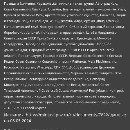
Правды и Единения, Каракольская инициативная группа, Автоград Крю,
Союз Славянских Сил Руси, Алля-Аят, Благотворительный пансионат Ак Умут,
Русская республика Русь, Арестантское уголовное единство, Башкорт, Нация
и свобода, Нация и свобода, W.H.С., Фалунь Дафа, Иртыш Ultras, Русский
Патриотический клуб-Новокузнецк/РПК, Сибирский державный союз, Фонд
борьбы с коррупцией, Фонд защиты прав граждан, Штабы Навального,
Совет граждан СССР Прикубанского округа г. Краснодара, Мужское
государство, Народное объединение русского движения, Народное
движение Адат, Народный совет граждан РСФСР СССР Архангельской
области, Проект Штурм, Граждане СССР, Держава Союз Советских Светлых
Родов, Совет Советских Социалистических Районов, Meta Platforms Inc,
Facebook, Instagram, WhatsApp, СИЧ-С14, Добровольческое Движение
Организации украинских националистов, Черный Комитет, Татарстанское
Региональное Всетатарское общественное движение, Невоград,
Молодежное Демократическое Движение Весна, Верховный Совет
Татарской Автономной Советской Социалистической Республики, Конгресс
ойрат-калмыцкого народа, Исполнительный комитет совета народных
депутатов Красноярского края, Этническое национальное объединение,
ЛГБТ, Я.МЫ Сергей Фургал
Источник:
https://minjust.gov.ru/ru/documents/7822/
данные
на
03.05.2024