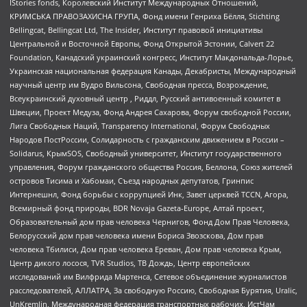
IStories fonds, Королевский Институт Международных Отношений,
КРИМСЬКА ПРАВОЗАХИСНА ГРУПА, Фонд имени Генриха Бёлля, Stichting
Bellingcat, Bellingcat Ltd, The Insider, Институт правовой инициативы
Центральной и Восточной Европы, Фонд Открытой Эстонии, Calvert 22
Foundation, Канадский украинский конгресс, Институт Макдональда-Лорье,
Украинская национальная федерация Канады, Декабристы, Международный
научный центр им Вудро Вильсона, Свободная пресса, Возрождение,
Всеукраинский духовный центр , Риддл, Русский антивоенный комитет в
Швеции, Проект Медуза, Фонд Андрея Сахарова, Форум свободной России,
Лига Свободных Наций, Transparеncy International, Форум Свободных
Народов ПостРоссии, Солидарность с гражданским движением в России –
Solidarus, КрымSOS, Свободный университет, Институт государственного
управления, Форум гражданского общества Россия, Беллона, Союз жителей
островов Тисима и Хабомаи, Съезд народных депутатов, Гринпис
Интернешнл, Фонд борьбы с коррупцией Инк, Завет церквей TCCN, Агора,
Всемирный фонд природы, BDR Novaja Gazeta-Europe, Алтай проект,
Образовательный дом прав человека Чернигов, Фонд Дом Прав Человека,
Белорусский дом прав человека имени Бориса Звозскова, Дом прав
человека Тбилиси, Дом прав человека Ереван, Дом прав человека Крым,
Центр дикого лосося, TVR Studios, ТВ Дождь, Центр европейских
исследований им Вилфрида Мартенса, Сетевое объединение журналистов
расследователей, АЛЛАТРА, За свободную Россию, Свободная Бурятия, Uralic,
UnKremlin, Международная федерация транспортных рабочих, ИстЧам