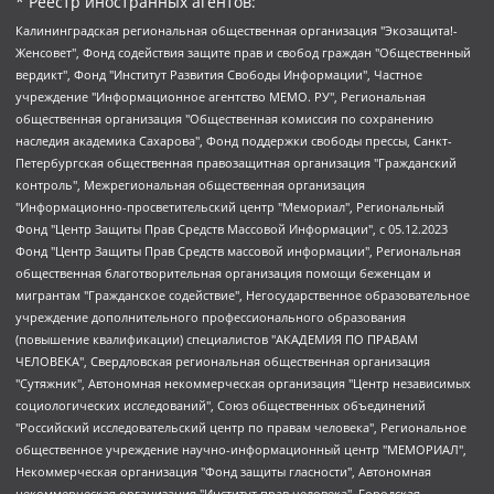
* Реестр иностранных агентов:
Калининградская региональная общественная организация "Экозащита!-Женсовет", Фонд содействия защите прав и свобод граждан "Общественный вердикт", Фонд "Институт Развития Свободы Информации", Частное учреждение "Информационное агентство МЕМО. РУ", Региональная общественная организация "Общественная комиссия по сохранению наследия академика Сахарова", Фонд поддержки свободы прессы, Санкт-Петербургская общественная правозащитная организация "Гражданский контроль", Межрегиональная общественная организация "Информационно-просветительский центр "Мемориал", Региональный Фонд "Центр Защиты Прав Средств Массовой Информации", с 05.12.2023 Фонд "Центр Защиты Прав Средств массовой информации", Региональная общественная благотворительная организация помощи беженцам и мигрантам "Гражданское содействие", Негосударственное образовательное учреждение дополнительного профессионального образования (повышение квалификации) специалистов "АКАДЕМИЯ ПО ПРАВАМ ЧЕЛОВЕКА", Свердловская региональная общественная организация "Сутяжник", Автономная некоммерческая организация "Центр независимых социологических исследований", Союз общественных объединений "Российский исследовательский центр по правам человека", Региональное общественное учреждение научно-информационный центр "МЕМОРИАЛ", Некоммерческая организация "Фонд защиты гласности", Автономная некоммерческая организация "Институт прав человека", Городская общественная организация "Екатеринбургское общество "МЕМОРИАЛ", Городская общественная организация "Рязанское историко-просветительское и правозащитное общество "Мемориал" (Рязанский Мемориал), Челябинский региональный орган общественной самодеятельности – женское общественное объединение "Женщины Евразии", Челябинский региональный орган общественной самодеятельности "Уральская правозащитная группа", Фонд содействия защите здоровья и социальной справедливости имени Андрея Рылькова, Автономная Некоммерческая Организация "Аналитический Центр Юрия Левады", Автономная некоммерческая организация социальной поддержки населения "Проект Апрель", Региональная общественная организация помощи женщинам и детям, находящимся в кризисной ситуации "Информационно-методический центр "Анна", Фонд содействия развитию массовых коммуникаций и правовому просвещению "Так-так-Так", Фонд содействия устойчивому развитию "Серебряная тайга", Свердловский региональный общественный фонд социальных проектов "Новое время", "Idel.Реалии", Кавказ.Реалии, Крым.Реалии, Телеканал Настоящее Время, Татаро-башкирская служба Радио Свобода (Azatliq Radiosi), Радио Свободная Европа/Радио Свобода (PCE/PC), "Сибирь.Реалии", "Фактограф", Благотворительный фонд помощи осужденным и их семьям, Автономная некоммерческая организация "Институт глобализации и социальных движений", Фонд "В защиту прав заключенных", Частное учреждение "Центр поддержки и содействия развитию средств массовой информации", Пензенский региональный общественный благотворительный фонд "Гражданский союз", "Север.Реалии", Некоммерческая организация Фонд "Правовая инициатива", Общество с ограниченной ответственностью "Радио Свободная Европа/Радио Свобода", Чешское информационное агентство "MEDIUM-ORIENT", Красноярская региональная общественная организация "Мы против СПИДа", Камалягин Денис Николаевич, Маркелов Сергей Евгеньевич, Пономарев Лев Александрович, Савицкая Людмила Алексеевна, Автономная некоммерческая организация "Центр по работе с проблемой насилия "НАСИЛИЮ.НЕТ", Межрегиональный профессиональный союз работников здравоохранения "Альянс врачей", Юридическое лицо, зарегистрированное в Латвийской Республике, SIA "Medusa Project" (регистрационный номер 40103797863, дата регистрации 10.06.2014), Некоммерческая организация "Фонд по борьбе с коррупцией", Автономная некоммерческая организация "Институт права и публичной политики", Баданин Роман Сергеевич, Гликин Максим Александрович, Железнова Мария Михайловна, Лукьянова Юлия Сергеевна, Маетная Елизавета Витальевна, Маняхин Петр Борисович, Чуракова Ольга Владимировна, Ярош Юлия Петровна, Юридическое лицо "The Insider SIA", зарегистрированное в Риге, Латвийская Республика (дата регистрации 26.06.2015), являющееся администратором доменного имени интернет-издания "The Insider SIA", https://theins.ru, Постернак Алексей Евгеньевич, Рубин Михаил Аркадьевич, Анин Роман Александрович, Юридическое лицо Istories fonds, зарегистрированное в Латвийской Республике (регистрационный номер 50008295751, дата регистрации 24.02.2020), Великовский Дмитрий Александрович, Долинина Ирина Николаевна, Мароховская Алеся Алексеевна, Шлейнов Роман Юрьевич, Шмагун Олеся Валентиновна, Общество с ограниченной ответственностью "Альтаир 2021", Общество с ограниченной ответственностью "Вега 2021", Общество с ограниченной ответственностью "Главный редактор 2021", Общество с ограниченной ответственностью "Ромашки монолит", Важенков Артем Валерьевич, Ивановская областная общественная организация "Центр гендерных исследований", Гурман Юрий Альбертович, Медиапроект "ОВД-Инфо", Егоров Владимир Владимирович, Жилинский Владимир Александрович, Общество с ограниченной ответственностью "ЗП", Иванова София Юрьевна, Карезина Инна Павловна, Кильтау Екатерина Викторовна, Петров Алексей Викторович, Пискунов Сергей Евгеньевич, Смирнов Сергей Сергеевич, Тихонов Михаил Сергеевич, Общество с ограниченной ответственностью "ЖУРНАЛИСТ-ИНОСТРАННЫЙ АГЕНТ", Арапова Галина Юрьевна, Вольтская Татьяна Анатольевна, Американская компания "Mason G.E.S. Anonymous Foundation" (США), являющаяся владельцем интернет-издания https://mnews.world/, Компания "Stichting Bellingcat", зарегистрированная в Нидерландах (дата регистрации 11.07.2018), Захаров Андрей Вячеславович, Клепиковская Екатерина Дмитриевна, Общество с ограниченной ответственностью "МЕМО", Перл Роман Александрович, Симонов Евгений Алексеевич, Соловьева Елена Анатольевна, Сотников Даниил Владимирович, Сурначева Елизавета Дмитриевна, Автономная некоммерческая организация по защите прав человека и информированию населения "Якутия – Наше Мнение", Общество с ограниченной ответственностью "Москоу диджитал медиа", с 26.01.2023 Общество с ограниченной ответственностью "Чайка Белые сады", Ветошкина Валерия Валерьевна, Заговора Максим Александрович, Межрегиональное общественное движение "Российская ЛГБТ - сеть", Оленичев Максим Владимирович, Павлов Иван Юрьевич, Скворцова Елена Сергеевна, Общество с ограниченной ответственностью "Как бы инагент", Кочетков Игорь Викторович, Общество с ограниченной ответственностью "Честные выборы", Еланчик Олег Александрович, Общество с ограниченной ответственностью "Нобелевский призыв", Гималова Регина Эмилевна, Григорьев Андрей Валерьевич, Григорьева Алина Александровна, Ассоциация по содействию защите прав призывников, альтернативнослужащих и военнослужащих "Правозащитная группа "Гражданин.Армия.Право", Хисамова Регина Фаритовна, Автономная некоммерческая организация по реализации социально-правовых программ "Лилит", Дальневосточное общественное движение "Маяк", Санкт-Петербургская ЛГБТ-инициативная группа "Выход", Инициативная группа ЛГБТ+ "Реверс", Алексеев Андрей Викторович, Бекбулатова Таисия Львовна, Беляев Иван Михайлович, Владыкина Елена Сергеевна, Гельман Марат Александрович, Никульшина Вероника Юрьевна, Толоконникова Надежда Андреевна, Шендерович Виктор Анатольевич, Общество с ограниченной ответственностью "Данное сообщение", Общество с ограниченной ответственностью Издательский дом "Новая глава", Айнбиндер Александра Александровна, Московский комьюнити-центр для ЛГБТ+инициатив, Благотворительный фонд развития филантропии, Deutsche Welle (Германия, Kurt-Schumacher-Strasse 3, 53113 Bonn), Борзунова Мария Михайловна, Воробьев Виктор Викторович, Голубева Анна Львовна, Константинова Алла Михайловна, Малкова Ирина Владимировна, Мурадов Мурад Абдулгалимович, Осетинская Елизавета Николаевна, Понасенков Евгений Николаевич, Ганапольский Матвей Юрьевич, Киселев Евгений Алексеевич, Борухович Ирина Григорьевна, Дремин Иван Тимофеевич, Дубровский Дмитрий Викторович, Красноярская региональная общественная организация поддержки и развития альтернативных образовательных технологий и межкультурных коммуникаций "ИНТЕРРА", Маяковская Екатерина Алексеевна, Фейгин Марк Захарович, Филимонов Андрей Викторович, Дзугкоева Регина Николаевна, Доброхотов Роман Александрович, Дудь Юрий Александрович, Елкин Сергей Владимирович, Кругликов Кирилл Игоревич, Сабунаева Мария Леонидовна, Семенов Алексей Владимирович, Шаинян Карен Багратович, Шульман Екатерина Михайловна, Асафьев Артур Валерьевич, Вахштайн Виктор Семенович, Венедиктов Алексей Алексеевич, Лушникова Екатерина Евгеньевна, Волков Леонид Михайлович, Невзоров Александр Глебович, Пархоменко Сергей Борисович, Сироткин Ярослав Николаевич, Кара-Мурза Владимир Владимирович, Баранова Наталья Владимировна, Гозман Леонид Яковлевич, Кагарлицкий Борис Юльевич, Климарев Михаил Валерьевич, Милов Владимир Станиславович, Автономная некоммерческая организация Краснодарский центр современного искусства "Типография", Моргенштерн Алишер Тагирович, Соболь Любовь Эдуардовна, Общество с ограниченной ответственностью "ЛИЗА НОРМ", Каспаров Гарри Кимович, Ходорковский Михаил Борисович, Общество с ограниченной ответственностью "Апрельские тезисы", Данилович Ирина Брониславовна, Кашин Олег Владимирович, Петров Николай Владимирович, Пивоваров Алексей Владимирович, Соколов Михаил Владимирович, Цветкова Юлия Владимировна, Чичваркин Евгений Александрович, Комитет против пыток/Команда против пыток, Общество с ограниченной ответственностью "Первый научный", Общество с ограниченной ответственностью "Вертолет и ко", Белоцерковская Вероника Борисовна, Кац Максим Евгеньевич, Лазарева Татьяна Юрьевна, Шаведдинов Руслан Табризович, Яшин Илья Валерьевич, Общество с ограниченной ответственностью "Иноагент ААВ", Алешковский Дмитрий Петрович, Альбац Евгения Марковна, Быков Дмитрий Львович, Галямина Юлия Евгеньевна, Лойко Сергей Леонидович, Мартынов Кирилл Константинович, Медведев Сергей Александрович, Крашенинников Федор Геннадиевич, Гордеева Катерина Вл