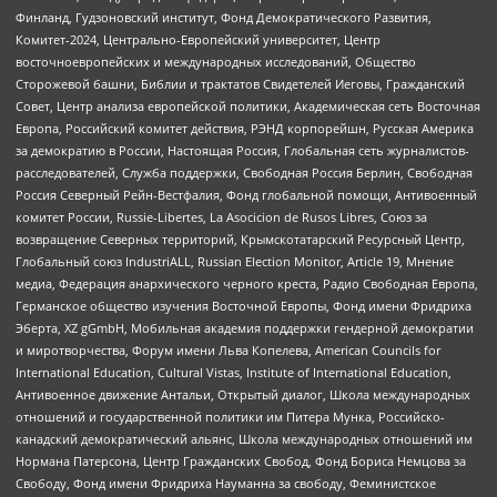
Финланд, Гудзоновский институт, Фонд Демократического Развития,
Комитет-2024, Центрально-Европейский университет, Центр
восточноевропейских и международных исследований, Общество
Сторожевой башни, Библии и трактатов Свидетелей Иеговы, Гражданский
Совет, Центр анализа европейской политики, Академическая сеть Восточная
Европа, Российский комитет действия, РЭНД корпорейшн, Русская Америка
за демократию в России, Настоящая Россия, Глобальная сеть журналистов-
расследователей, Служба поддержки, Свободная Россия Берлин, Свободная
Россия Северный Рейн-Вестфалия, Фонд глобальной помощи, Антивоенный
комитет России, Russie-Libertes, La Asocicion de Rusos Libres, Союз за
возвращение Северных территорий, Крымскотатарский Ресурсный Центр,
Глобальный союз IndustriALL, Russian Election Monitor, Article 19, Мнение
медиа, Федерация анархического черного креста, Радио Свободная Европа,
Германское общество изучения Восточной Европы, Фонд имени Фридриха
Эберта, XZ gGmbH, Мобильная академия поддержки гендерной демократии
и миротворчества, Форум имени Льва Копелева, American Councils for
International Education, Cultural Vistas, Institute of International Education,
Антивоенное движение Антальи, Открытый диалог, Школа международных
отношений и государственной политики им Питера Мунка, Российско-
канадский демократический альянс, Школа международных отношений им
Нормана Патерсона, Центр Гражданских Свобод, Фонд Бориса Немцова за
Свободу, Фонд имени Фридриха Науманна за свободу, Феминистское