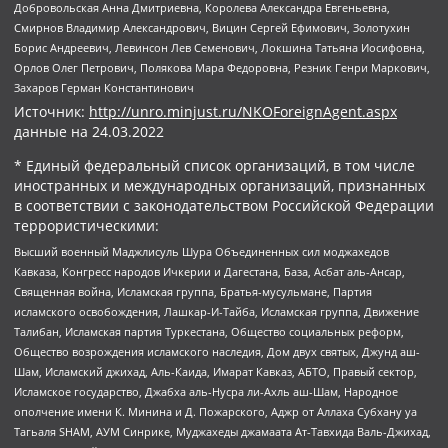
Добровольская Анна Дмитриевна, Королева Александра Евгеньевна,
Смирнов Владимир Александрович, Вицин Сергей Ефимович, Золотухин
Борис Андреевич, Левинсон Лев Семенович, Локшина Татьяна Иосифовна,
Орлов Олег Петрович, Полякова Мара Федоровна, Резник Генри Маркович,
Захаров Герман Константинович
Источник:
http://unro.minjust.ru/NKOForeignAgent.aspx
данные на
24.03.2022
* Единый федеральный список организаций, в том числе
иностранных и международных организаций, признанных
в соответствии с законодательством Российской Федерации
террористическими:
Высший военный Маджлисуль Шура Объединенных сил моджахедов
Кавказа, Конгресс народов Ичкерии и Дагестана, База, Асбат аль-Ансар,
Священная война, Исламская группа, Братья-мусульмане, Партия
исламского освобождения, Лашкар-И-Тайба, Исламская группа, Движение
Талибан, Исламская партия Туркестана, Общество социальных реформ,
Общество возрождения исламского наследия, Дом двух святых, Джунд аш-
Шам, Исламский джихад, Аль-Каида, Имарат Кавказ, АБТО, Правый сектор,
Исламское государство, Джабха аль-Нусра ли-Ахль аш-Шам, Народное
ополчение имени К. Минина и Д. Пожарского, Аджр от Аллаха Субхану уа
Тагьаля SHAM, АУМ Синрике, Муджахеды джамаата Ат-Тавхида Валь-Джихад,