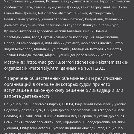
Чистопольский Джамаат, Рохнамо ба суи давлати исломи, Террористическое
сообщество Сеть, Катиба Таухид валь-Джихад, Хайят Тахрир аш-Шам, Ахлю
Сунна Валь Джамаа, National Socialism/White Power, Артподготовка,
Религиозная группа “Джамаат “Красный пахарь”, Колумбайн, Хатлонский
джамаат, Мусульманская религиозная группа п. Кушкуль г. Оренбург,
Крымско-татарский добровольческий батальон имени Номана
Челебиджихана, Азов, Партия исламского возрождения Таджикистана,
Народная самооборона, Дуббайский джамаат, московская ячейка, Батал-
Хаджи Белхороев, Маньяки Культ Убийц, Молодёжь Которая Улыбается,
Легион Свобода России, Айдар, Русский добровольческий корпус
Источник:
http://nac.gov.ru/terroristicheskie-i-ekstremistskie-
organizacii-i-materialy.html
данные на
16.11.2023
* Перечень общественных объединений и религиозных
организаций в отношении которых судом принято
вступившее в законную силу решение о ликвидации или
запрете деятельности:
Национал-большевистская партия, ВЕК РА, Рада земли Кубанской Духовно
Родовой Державы Русь, Община Духовного Управления Асгардской Веси
Беловодья, Славянская Община Капища Веды Перуна, Мужская Духовная
Семинария Староверов-Инглингов, Нурджулар, К Богодержавию, Таблиги
Джамаат, Свидетели Иеговы, Русское национальное единство, Национал-
социалистическое общество, Джамаат мувахидов, Объединенный Вилайат