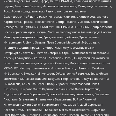
имени Андрея Рылькова, Сфера, Центр СИБАЛЬТ, Уральская правозащитная
группа, Женщины Евразии, Институт прав человека, Фонд защиты гласности,
Российский исследовательский центр по правам человека,
Дальневосточный центр развития гражданских инициатив и социального
партнерства, Гражданское действие, Центр независимых социологических
исследований, Сутяжник, АКАДЕМИЯ ПО ПРАВАМ ЧЕЛОВЕКА, Центр развития
некоммерческих организаций, Частное учреждение в Калининграде Совета
Министров северных стран, Гражданское содействие, Трансперенси
Интернешнл-Р, Центр Защиты Прав Средств Массовой Информации,
Институт развития прессы - Сибирь, Частное учреждение в Санкт-
Петербурге Совета Министров Северных Стран, Фонд поддержки свободы
прессы, Гражданский контроль, Человек и Закон, Общественная комиссия
по сохранению наследия академика Сахарова, Информационное агентство
МЕМО. РУ, Институт региональной прессы, Институт Развития Свободы
Информации, Экозащита!-Женсовет, Общественный вердикт, Евразийская
антимонопольная ассоциация, Бедушев Петр Петрович, Дзугкоева Регина
Николаевна, Кривенко Сергей Владимирович, Милославский Павел
Юрьевич, Шнырова Ольга Вадимовна, Чанышева Лилия Айратовна,
Сидорович Ольга Борисовна, Туровский Александр Алексеевич, Васильева
Анастасия Евгеньевна, Ривина Анна Валерьевна, Бойко Анатолий
Николаевич, Дугин Сергей Георгиевич, Пивоваров Андрей Сергеевич,
Аверин Виталий Евгеньевич, Барахоев Магомед Бекханович, Шарипков
Олег Викторович, Мошель Ирина Ароновна, Шведов Григорий Сергеевич,