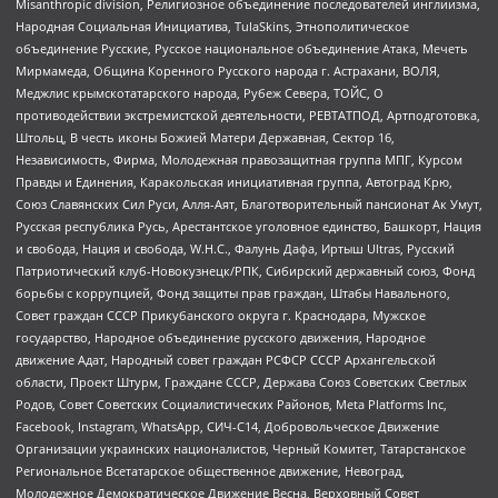
Misanthropic division, Религиозное объединение последователей инглиизма,
Народная Социальная Инициатива, TulaSkins, Этнополитическое
объединение Русские, Русское национальное объединение Атака, Мечеть
Мирмамеда, Община Коренного Русского народа г. Астрахани, ВОЛЯ,
Меджлис крымскотатарского народа, Рубеж Севера, ТОЙС, О
противодействии экстремистской деятельности, РЕВТАТПОД, Артподготовка,
Штольц, В честь иконы Божией Матери Державная, Сектор 16,
Независимость, Фирма, Молодежная правозащитная группа МПГ, Курсом
Правды и Единения, Каракольская инициативная группа, Автоград Крю,
Союз Славянских Сил Руси, Алля-Аят, Благотворительный пансионат Ак Умут,
Русская республика Русь, Арестантское уголовное единство, Башкорт, Нация
и свобода, Нация и свобода, W.H.С., Фалунь Дафа, Иртыш Ultras, Русский
Патриотический клуб-Новокузнецк/РПК, Сибирский державный союз, Фонд
борьбы с коррупцией, Фонд защиты прав граждан, Штабы Навального,
Совет граждан СССР Прикубанского округа г. Краснодара, Мужское
государство, Народное объединение русского движения, Народное
движение Адат, Народный совет граждан РСФСР СССР Архангельской
области, Проект Штурм, Граждане СССР, Держава Союз Советских Светлых
Родов, Совет Советских Социалистических Районов, Meta Platforms Inc,
Facebook, Instagram, WhatsApp, СИЧ-С14, Добровольческое Движение
Организации украинских националистов, Черный Комитет, Татарстанское
Региональное Всетатарское общественное движение, Невоград,
Молодежное Демократическое Движение Весна, Верховный Совет