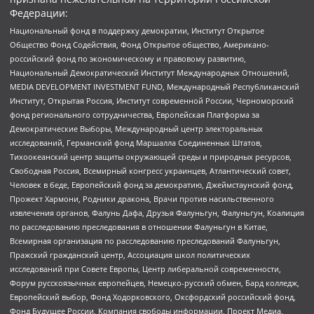
Федерации:
Национальный фонд в поддержку демократии, Институт Открытое
Общество Фонд Содействия, Фонд Открытое общество, Американо-
российский фонд по экономическому и правовому развитию,
Национальный Демократический Институт Международных Отношений,
MEDIA DEVELOPMENT INVESTMENT FUND, Международный Республиканский
Институт, Открытая Россия, Институт современной России, Черноморский
фонд регионального сотрудничества, Европейская Платформа за
Демократические Выборы, Международный центр электоральных
исследований, Германский фонд Маршалла Соединенных Штатов,
Тихоокеанский центр защиты окружающей среды и природных ресурсов,
Свободная Россия, Всемирный конгресс украинцев, Атлантический совет,
Человек в беде, Европейский фонд за демократию, Джеймстаунский фонд,
Прожект Хармони, Родники дракона, Врачи против насильственного
извлечения органов, Фалунь Дафа, Друзья Фалуньгун, Фалуньгун, Коалиция
по расследованию преследования в отношении Фалуньгун в Китае,
Всемирная организация по расследованию преследований Фалуньгун,
Пражский гражданский центр, Ассоциация школ политических
исследований при Совете Европы, Центр либеральной современности,
Форум русскоязычных европейцев, Немецко-русский обмен, Бард колледж,
Европейский выбор, Фонд Ходорковского, Оксфордский российский фонд,
Фонд Будущее России, Компания свободы информации, Проект Медиа,