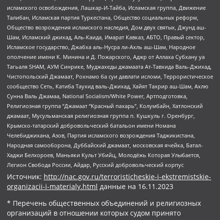
исламского освобождения, Лашкар-И-Тайба, Исламская группа, Движение
Талибан, Исламская партия Туркестана, Общество социальных реформ,
Общество возрождения исламского наследия, Дом двух святых, Джунд аш-
Шам, Исламский джихад, Аль-Каида, Имарат Кавказ, АБТО, Правый сектор,
Исламское государство, Джабха аль-Нусра ли-Ахль аш-Шам, Народное
ополчение имени К. Минина и Д. Пожарского, Аджр от Аллаха Субхану уа
Тагьаля SHAM, АУМ Синрике, Муджахеды джамаата Ат-Тавхида Валь-Джихад,
Чистопольский Джамаат, Рохнамо ба суи давлати исломи, Террористическое
сообщество Сеть, Катиба Таухид валь-Джихад, Хайят Тахрир аш-Шам, Ахлю
Сунна Валь Джамаа, National Socialism/White Power, Артподготовка,
Религиозная группа “Джамаат “Красный пахарь”, Колумбайн, Хатлонский
джамаат, Мусульманская религиозная группа п. Кушкуль г. Оренбург,
Крымско-татарский добровольческий батальон имени Номана
Челебиджихана, Азов, Партия исламского возрождения Таджикистана,
Народная самооборона, Дуббайский джамаат, московская ячейка, Батал-
Хаджи Белхороев, Маньяки Культ Убийц, Молодёжь Которая Улыбается,
Легион Свобода России, Айдар, Русский добровольческий корпус
Источник:
http://nac.gov.ru/terroristicheskie-i-ekstremistskie-
organizacii-i-materialy.html
данные на
16.11.2023
* Перечень общественных объединений и религиозных
организаций в отношении которых судом принято