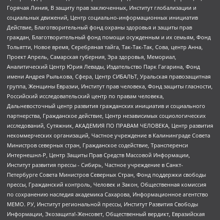
Горячая Линия, В защиту прав заключенных, Институт глобализации и
социальных движений, Центр социально-информационных инициатив
Действие, Благотворительный фонд охраны здоровья и защиты прав
граждан, Благотворительный фонд помощи осужденным и их семьям, Фонд
Тольятти, Новое время, Серебряная тайга, Так-Так-Так, Сова, центр Анна,
Проект Апрель, Самарская губерния, Эра здоровья, Мемориал,
Аналитический Центр Юрия Левады, Издательство Парк Гагарина, Фонд
имени Андрея Рылькова, Сфера, Центр СИБАЛЬТ, Уральская правозащитная
группа, Женщины Евразии, Институт прав человека, Фонд защиты гласности,
Российский исследовательский центр по правам человека,
Дальневосточный центр развития гражданских инициатив и социального
партнерства, Гражданское действие, Центр независимых социологических
исследований, Сутяжник, АКАДЕМИЯ ПО ПРАВАМ ЧЕЛОВЕКА, Центр развития
некоммерческих организаций, Частное учреждение в Калининграде Совета
Министров северных стран, Гражданское содействие, Трансперенси
Интернешнл-Р, Центр Защиты Прав Средств Массовой Информации,
Институт развития прессы - Сибирь, Частное учреждение в Санкт-
Петербурге Совета Министров Северных Стран, Фонд поддержки свободы
прессы, Гражданский контроль, Человек и Закон, Общественная комиссия
по сохранению наследия академика Сахарова, Информационное агентство
МЕМО. РУ, Институт региональной прессы, Институт Развития Свободы
Информации, Экозащита!-Женсовет, Общественный вердикт, Евразийская