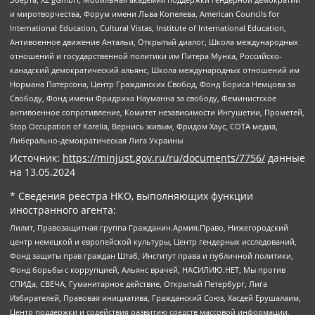
и миротворчества, Форум имени Льва Копелева, American Councils for
International Education, Cultural Vistas, Institute of International Education,
Антивоенное движение Антальи, Открытый диалог, Школа международных
отношений и государственной политики им Питера Мунка, Российско-
канадский демократический альянс, Школа международных отношений им
Нормана Патерсона, Центр Гражданских Свобод, Фонд Бориса Немцова за
Свободу, Фонд имени Фридриха Науманна за свободу, Феминистское
антивоенное сопротивление, Комитет независимости Ингушетии, Прометей,
Stop Occupation of Karelia, Вернись живым, Фридом Хаус, СОТА медиа,
Либерально-демократическая Лига Украины
Источник:
https://minjust.gov.ru/ru/documents/7756/
данные
на
13.05.2024
* Сведения реестра НКО, выполняющих функции
иностранного агента:
Лилит, Правозащитная группа Гражданин.Армия.Право, Нижегородский
центр немецкой и европейской культуры, Центр гендерных исследований,
Фонд защиты прав граждан Штаб, Институт права и публичной политики,
Фонд борьбы с коррупцией, Альянс врачей, НАСИЛИЮ.НЕТ, Мы против
СПИДа, СВЕЧА, Гуманитарное действие, Открытый Петербург, Лига
Избирателей, Правовая инициатива, Гражданский Союз, Хасдей Ерушалаим,
Центр поддержки и содействия развитию средств массовой информации,