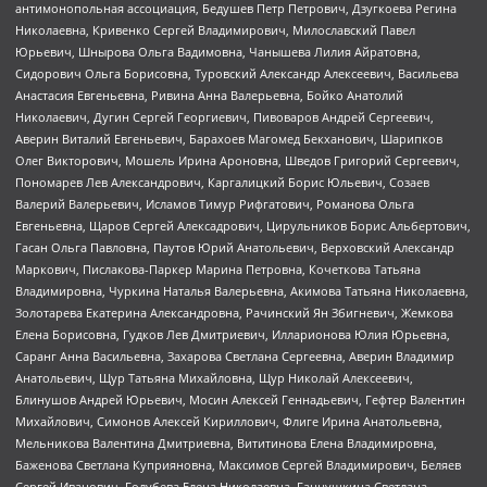
антимонопольная ассоциация, Бедушев Петр Петрович, Дзугкоева Регина
Николаевна, Кривенко Сергей Владимирович, Милославский Павел
Юрьевич, Шнырова Ольга Вадимовна, Чанышева Лилия Айратовна,
Сидорович Ольга Борисовна, Туровский Александр Алексеевич, Васильева
Анастасия Евгеньевна, Ривина Анна Валерьевна, Бойко Анатолий
Николаевич, Дугин Сергей Георгиевич, Пивоваров Андрей Сергеевич,
Аверин Виталий Евгеньевич, Барахоев Магомед Бекханович, Шарипков
Олег Викторович, Мошель Ирина Ароновна, Шведов Григорий Сергеевич,
Пономарев Лев Александрович, Каргалицкий Борис Юльевич, Созаев
Валерий Валерьевич, Исламов Тимур Рифгатович, Романова Ольга
Евгеньевна, Щаров Сергей Алексадрович, Цирульников Борис Альбертович,
Гасан Ольга Павловна, Паутов Юрий Анатольевич, Верховский Александр
Маркович, Пислакова-Паркер Марина Петровна, Кочеткова Татьяна
Владимировна, Чуркина Наталья Валерьевна, Акимова Татьяна Николаевна,
Золотарева Екатерина Александровна, Рачинский Ян Збигневич, Жемкова
Елена Борисовна, Гудков Лев Дмитриевич, Илларионова Юлия Юрьевна,
Саранг Анна Васильевна, Захарова Светлана Сергеевна, Аверин Владимир
Анатольевич, Щур Татьяна Михайловна, Щур Николай Алексеевич,
Блинушов Андрей Юрьевич, Мосин Алексей Геннадьевич, Гефтер Валентин
Михайлович, Симонов Алексей Кириллович, Флиге Ирина Анатольевна,
Мельникова Валентина Дмитриевна, Вититинова Елена Владимировна,
Баженова Светлана Куприяновна, Максимов Сергей Владимирович, Беляев
Сергей Иванович, Голубева Елена Николаевна, Ганнушкина Светлана