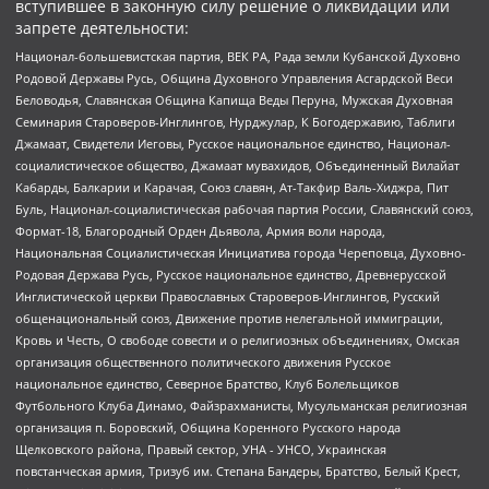
вступившее в законную силу решение о ликвидации или
запрете деятельности:
Национал-большевистская партия, ВЕК РА, Рада земли Кубанской Духовно
Родовой Державы Русь, Община Духовного Управления Асгардской Веси
Беловодья, Славянская Община Капища Веды Перуна, Мужская Духовная
Семинария Староверов-Инглингов, Нурджулар, К Богодержавию, Таблиги
Джамаат, Свидетели Иеговы, Русское национальное единство, Национал-
социалистическое общество, Джамаат мувахидов, Объединенный Вилайат
Кабарды, Балкарии и Карачая, Союз славян, Ат-Такфир Валь-Хиджра, Пит
Буль, Национал-социалистическая рабочая партия России, Славянский союз,
Формат-18, Благородный Орден Дьявола, Армия воли народа,
Национальная Социалистическая Инициатива города Череповца, Духовно-
Родовая Держава Русь, Русское национальное единство, Древнерусской
Инглистической церкви Православных Староверов-Инглингов, Русский
общенациональный союз, Движение против нелегальной иммиграции,
Кровь и Честь, О свободе совести и о религиозных объединениях, Омская
организация общественного политического движения Русское
национальное единство, Северное Братство, Клуб Болельщиков
Футбольного Клуба Динамо, Файзрахманисты, Мусульманская религиозная
организация п. Боровский, Община Коренного Русского народа
Щелковского района, Правый сектор, УНА - УНСО, Украинская
повстанческая армия, Тризуб им. Степана Бандеры, Братство, Белый Крест,