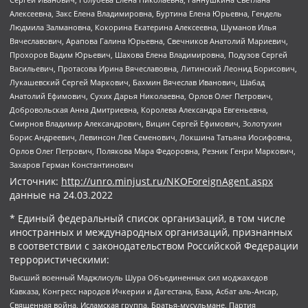
Алексеевна, Закс Елена Владимировна, Буртина Елена Юрьевна, Гендель
Людмила Залмановна, Кокорина Екатерина Алексеевна, Шуманов Илья
Вячеславович, Арапова Галина Юрьевна, Свечников Анатолий Мариевич,
Прохоров Вадим Юрьевич, Шахова Елена Владимировна, Подузов Сергей
Васильевич, Протасова Ирина Вячеславовна, Литинский Леонид Борисович,
Лукашевский Сергей Маркович, Бахмин Вячеслав Иванович, Шабад
Анатолий Ефимович, Сухих Дарья Николаевна, Орлов Олег Петрович,
Добровольская Анна Дмитриевна, Королева Александра Евгеньевна,
Смирнов Владимир Александрович, Вицин Сергей Ефимович, Золотухин
Борис Андреевич, Левинсон Лев Семенович, Локшина Татьяна Иосифовна,
Орлов Олег Петрович, Полякова Мара Федоровна, Резник Генри Маркович,
Захаров Герман Константинович
Источник:
http://unro.minjust.ru/NKOForeignAgent.aspx
данные на
24.03.2022
* Единый федеральный список организаций, в том числе
иностранных и международных организаций, признанных
в соответствии с законодательством Российской Федерации
террористическими:
Высший военный Маджлисуль Шура Объединенных сил моджахедов
Кавказа, Конгресс народов Ичкерии и Дагестана, База, Асбат аль-Ансар,
Священная война, Исламская группа, Братья-мусульмане, Партия