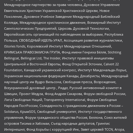
Международное партнерство за права человека, Духовное Управление
Евангельских Христиан Украинской Христианской Церкви, Новое
Поколение, Духовное Учебное Заведение Международный Библейский
Колледж, Международное христианское движение, Всемирный Институт
Саентологических Предприятий, Церковь Духовной Технологии,
Европейская сеть организаций по наблюдению за выборами, Республика
Польша, СВОБОДНЫЙ ИДЕЛЬ-УРАЛ, Ассоциация развития журналистики,
IStories fonds, Королевский Институт Международных Отношений,
КРИМСЬКА ПРАВОЗАХИСНА ГРУПА, Фонд имени Генриха Бёлля, Stichting
Bellingcat, Bellingcat Ltd, The Insider, Институт правовой инициативы
Центральной и Восточной Европы, Фонд Открытой Эстонии, Calvert 22
Foundation, Канадский украинский конгресс, Институт Макдональда-Лорье,
Украинская национальная федерация Канады, Декабристы, Международный
научный центр им Вудро Вильсона, Свободная пресса, Возрождение,
Всеукраинский духовный центр , Риддл, Русский антивоенный комитет в
Швеции, Проект Медуза, Фонд Андрея Сахарова, Форум свободной России,
Лига Свободных Наций, Transparеncy International, Форум Свободных
Народов ПостРоссии, Солидарность с гражданским движением в России –
Solidarus, КрымSOS, Свободный университет, Институт государственного
управления, Форум гражданского общества Россия, Беллона, Союз жителей
островов Тисима и Хабомаи, Съезд народных депутатов, Гринпис
Интернешнл, Фонд борьбы с коррупцией Инк, Завет церквей TCCN, Агора,