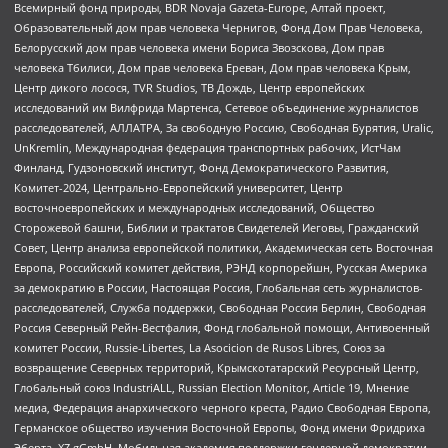
Всемирный фонд природы, BDR Novaja Gazeta-Europe, Алтай проект,
Образовательный дом прав человека Чернигов, Фонд Дом Прав Человека,
Белорусский дом прав человека имени Бориса Звозскова, Дом прав
человека Тбилиси, Дом прав человека Ереван, Дом прав человека Крым,
Центр дикого лосося, TVR Studios, ТВ Дождь, Центр европейских
исследований им Вилфрида Мартенса, Сетевое объединение журналистов
расследователей, АЛЛАТРА, За свободную Россию, Свободная Бурятия, Uralic,
UnKremlin, Международная федерация транспортных рабочих, ИстЧам
Финланд, Гудзоновский институт, Фонд Демократического Развития,
Комитет-2024, Центрально-Европейский университет, Центр
восточноевропейских и международных исследований, Общество
Сторожевой башни, Библии и трактатов Свидетелей Иеговы, Гражданский
Совет, Центр анализа европейской политики, Академическая сеть Восточная
Европа, Российский комитет действия, РЭНД корпорейшн, Русская Америка
за демократию в России, Настоящая Россия, Глобальная сеть журналистов-
расследователей, Служба поддержки, Свободная Россия Берлин, Свободная
Россия Северный Рейн-Вестфалия, Фонд глобальной помощи, Антивоенный
комитет России, Russie-Libertes, La Asocicion de Rusos Libres, Союз за
возвращение Северных территорий, Крымскотатарский Ресурсный Центр,
Глобальный союз IndustriALL, Russian Election Monitor, Article 19, Мнение
медиа, Федерация анархического черного креста, Радио Свободная Европа,
Германское общество изучения Восточной Европы, Фонд имени Фридриха
Эберта, XZ gGmbH, Мобильная академия поддержки гендерной демократии