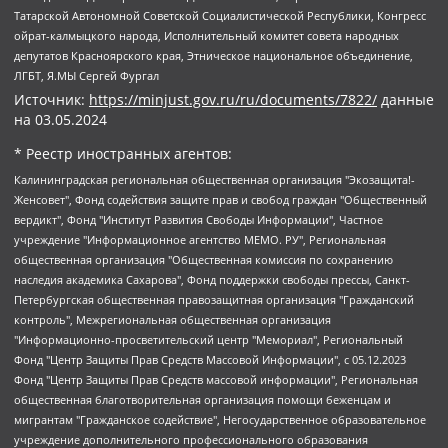
Татарской Автономной Советской Социалистической Республики, Конгресс
ойрат-калмыцкого народа, Исполнительный комитет совета народных
депутатов Красноярского края, Этническое национальное объединение,
ЛГБТ, Я.МЫ Сергей Фургал
Источник:
https://minjust.gov.ru/ru/documents/7822/
данные
на
03.05.2024
* Реестр иностранных агентов:
Калининградская региональная общественная организация "Экозащита!-Женсовет", Фонд содействия защите прав и свобод граждан "Общественный вердикт", Фонд "Институт Развития Свободы Информации", Частное учреждение "Информационное агентство МЕМО. РУ", Региональная общественная организация "Общественная комиссия по сохранению наследия академика Сахарова", Фонд поддержки свободы прессы, Санкт-Петербургская общественная правозащитная организация "Гражданский контроль", Межрегиональная общественная организация "Информационно-просветительский центр "Мемориал", Региональный Фонд "Центр Защиты Прав Средств Массовой Информации", с 05.12.2023 Фонд "Центр Защиты Прав Средств массовой информации", Региональная общественная благотворительная организация помощи беженцам и мигрантам "Гражданское содействие", Негосударственное образовательное учреждение дополнительного профессионального образования (повышение квалификации) специалистов "АКАДЕМИЯ ПО ПРАВАМ ЧЕЛОВЕКА", Свердловская региональная общественная организация "Сутяжник", Автономная некоммерческая организация "Центр независимых социологических исследований", Союз общественных объединений "Российский исследовательский центр по правам человека", Региональное общественное учреждение научно-информационный центр "МЕМОРИАЛ", Некоммерческая организация "Фонд защиты гласности", Автономная некоммерческая организация "Институт прав человека", Городская общественная организация "Екатеринбургское общество "МЕМОРИАЛ", Городская общественная организация "Рязанское историко-просветительское и правозащитное общество "Мемориал" (Рязанский Мемориал), Челябинский региональный орган общественной самодеятельности – женское общественное объединение "Женщины Евразии", Челябинский региональный орган общественной самодеятельности "Уральская правозащитная группа", Фонд содействия защите здоровья и социальной справедливости имени Андрея Рылькова, Автономная Некоммерческая Организация "Аналитический Центр Юрия Левады", Автономная некоммерческая организация социальной поддержки населения "Проект Апрель", Региональная общественная организация помощи женщинам и детям, находящимся в кризисной ситуации "Информационно-методический центр "Анна", Фонд содействия развитию массовых коммуникаций и правовому просвещению "Так-так-Так", Фонд содействия устойчивому развитию "Серебряная тайга", Свердловский региональный общественный фонд социальных проектов "Новое время", "Idel.Реалии", Кавказ.Реалии, Крым.Реалии, Телеканал Настоящее Время, Татаро-башкирская служба Радио Свобода (Azatliq Radiosi), Радио Свободная Европа/Радио Свобода (PCE/PC), "Сибирь.Реалии", "Фактограф", Благотворительный фонд помощи осужденным и их семьям, Автономная некоммерческая организация "Институт глобализации и социальных движений", Фонд "В защиту прав заключенных", Частное учреждение "Центр поддержки и содействия развитию средств массовой информации", Пензенский региональный общественный благотворительный фонд "Гражданский союз", "Север.Реалии", Некоммерческая организация Фонд "Правовая инициатива", Общество с ограниченной ответственностью "Радио Свободная Европа/Радио Свобода", Чешское информационное агентство "MEDIUM-ORIENT", Красноярская региональная общественная организация "Мы против СПИДа", Камалягин Денис Николаевич, Маркелов Сергей Евгеньевич, Пономарев Лев Александрович, Савицкая Людмила Алексеевна, Автономная некоммерческая организация "Центр по работе с проблемой насилия "НАСИЛИЮ.НЕТ", Межрегиональный профессиональный союз работников здравоохранения "Альянс врачей", Юридическое лицо, зарегистрированное в Латвийской Республике, SIA "Medusa Project" (регистрационный номер 40103797863, дата регистрации 10.06.2014), Некоммерческая организация "Фонд по борьбе с коррупцией", Автономная некоммерческая организация "Институт права и публичной политики", Баданин Роман Сергеевич, Гликин Максим Александрович, Железнова Мария Михайловна, Лукьянова Юлия Сергеевна, Маетная Елизавета Витальевна, Маняхин Петр Борисович, Чуракова Ольга Владимировна, Ярош Юлия Петровна, Юридическое лицо "The Insider SIA", зарегистрированное в Риге, Латвийская Республика (дата регистрации 26.06.2015), являющееся администратором доменного имени интернет-издания "The Insider SIA", https://theins.ru, Постернак Алексей Евгеньевич, Рубин Михаил Аркадьевич, Анин Роман Александрович, Юридическое лицо Istories fonds, зарегистрированное в Латвийской Республике (регистрационный номер 50008295751, дата регистрации 24.02.2020), Великовский Дмитрий Александрович, Долинина Ирина Николаевна, Мароховская Алеся Алексеевна, Шлейнов Роман Юрьевич, Шмагун Олеся Валентиновна, Общество с ограниченной ответственностью "Альтаир 2021", Общество с ограниченной ответственностью "Вега 2021", Общество с ограниченной ответственностью "Главный редактор 2021", Общество с ограниченной ответственностью "Ромашки монолит", Важенков Артем Валерьевич, Ивановская областная общественная организация "Центр гендерных исследований", Гурман Юрий Альбертович, Медиапроект "ОВД-Инфо", Егоров Владимир Владимирович, Жилинский Владимир Александрович, Общество с ограниченной ответственностью "ЗП", Иванова София Юрьевна, Карезина Инна Павловна, Кильтау Екатерина Викторовна, Петров Алексей Викторович, Пискунов Сергей Евгеньевич, Смирнов Сергей Сергеевич, Тихонов Михаил Сергеевич, Общество с ограниченной ответственностью "ЖУРНАЛИСТ-ИНОСТРАННЫЙ АГЕНТ", Арапова Галина Юрьевна, Вольтская Татьяна Анатольевна, Американская компания "Mason G.E.S. Anonymous Foundation" (США), являющаяся владельцем интернет-издания https://mnews.world/, Компания "Stichting Bellingcat", зарегистрированная в Нидерландах (дата регистрации 11.07.2018), Захаров Андрей Вячеславович, Клепиковская Екатерина Дмитриевна, Общество с ограниченной ответственностью "МЕМО", Перл Роман Александрович, Симонов Евгений Алексеевич, Соловьева Елена Анатольевна, Сотников Даниил Владимирович, Сурначева Елизавета Дмитриевна, Автономная некоммерческая организация по защите прав человека и информированию населения "Якутия – Наше Мнение", Общество с ограниченной ответственностью "Москоу диджитал медиа", с 26.01.2023 Общество с ограниченной ответственностью "Чайка Белые сады", Ветошкина Валерия Валерьевна, Заговора Максим Александрович, Межрегиональное общественное движение "Российская ЛГБТ - сеть", Оленичев Максим Владимирович, Павлов Иван Юрьевич, Скворцова Елена Сергеевна, Общество с ограниченной ответственностью "Как бы инагент", Кочетков Игорь Викторович, Общество с ограниченной ответственностью "Честные выборы", Еланчик Олег Александрович, Общество с ограниченной ответственностью "Нобелевский призыв", Гималова Регина Эмилевна, Григорьев Андрей Валерьевич, Григорьева Алина Александровна, Ассоциация по содействию защите прав призывников, альтернативнослужащих и военнослужащих "Правозащитная группа "Гражданин.Армия.Право", Хисамова Регина Фаритовна, Автономная некоммерческая организация по реализации социально-правовых программ "Лилит", Дальневосточное общественное движение "Маяк", Санкт-Петербургская ЛГБТ-инициативная группа "Выход", Инициативная группа ЛГБТ+ "Реверс", Алексеев Андрей Викторович, Бекбулатова Таисия Львовна, Беляев Иван Михайлович, Владыкина Елена Сергеевна, Гельман Марат Александрович, Никульшина Вероника Юрьевна, Толоконникова Надежда Андреевна, Шендерович Виктор Анатольевич, Общество с ограниченной ответственностью "Данное сообщение", Общество с ограниченной ответственностью Издательский дом "Новая глава", Айнбиндер Александра Александровна, Московский комьюнити-центр для ЛГБТ+инициатив, Благотворительный фонд развития филантропии, Deutsche Welle (Германия, Kurt-Schumacher-Strasse 3, 53113 Bonn), Борзунова Мария Михайловна, Воробьев Виктор Викторович, Голубева Анна Львовна, Константинова Алла Михайловна, Малкова Ирина Владимировна, Мурадов Мурад Абдулгалимович, Осетинская Елизавета Николаевна, Понасенков Евгений Николаевич, Ганапольский Матвей Юрьевич, Киселев Евгений Алексеевич, Борухович Ирина Григорьевна, Дремин Иван Тимофеевич, Дубровский Дмитрий Викторович, Красноярская региональная общественная организация поддержки и развития альтернативных образовательных технологий и межкультурных коммуникаций "ИНТЕРРА", Маяковская Екатерина Алексеевна, Фейгин Марк Захарович, Филимонов Андрей Викторович, Дзугкоева Регина Николаевна, Доброхотов Роман Александрович, Дудь Юрий Александрович, Елкин Сергей Владимирович, Кругликов Кирилл Игоревич, Сабунаева Мария Леонидовна, Семенов Алексей Владимирович, Шаинян Карен Багратович, Шульман Екатерина Михайловна, Асафьев Артур Валерьевич, Вахштайн Виктор Семенович, Венедиктов Алексей Алексеевич, Лушникова Екатерина Евгеньевна, Волков Леонид Михайлович, Невзоров Александр Глебович, Пархоменко Сергей Борисович, Сироткин Ярослав Николаевич, Кара-Мурза Владимир Владимирович, Баранова Наталья Владимировна, Гозман Леонид Яковлевич, Кагарлицкий Борис Юльевич, Климарев Михаил Валерьевич, Милов Владимир Станиславович, Автономная некоммерческая организация Краснодарский центр современного искусства "Типография", Моргенштерн Алишер Тагирович, Соболь Любовь Эдуардовна, Общество с ограниченной ответственностью "ЛИЗА НОРМ", Каспаров Гарри Кимович, Ходорковский Михаил Борисович, Общество с ограниченной ответственностью "Апрельские тезисы", Данилович Ирина Брониславовна, Кашин Олег Владимирович, Петров Николай Владимирович, Пивоваров Алексей Владимирович, Соколов Михаил Владимирович, Цветкова Юлия Владимировна, Чичваркин Евгений Александрович, Комитет против пыток/Команда против пыток, Общество с ограниченной ответственностью "Первый научный", Общество с ограниченной ответственностью "Вертолет и ко", Белоцерковская Вероника Борисовна, Кац Максим Евгеньевич, Лазарева Татьяна Юрьевна, Шаведдинов Руслан Табризович, Яшин Илья Валерьевич, Общество с ограниченной ответственностью "Иноагент ААВ", Алешковский Дмитрий Петрович, Альбац Евгения Марковна, Быков Дмитрий Львович, Галямина Юлия Евгеньевна, Лойко Сергей Леонидович, Мартынов Кирилл Константинович, Медведев Сергей Александрович, Крашенинников Федор Геннадиевич, Гордеева Катерина Вл