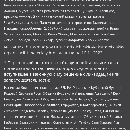
Религиозная группа “Джамаат “Красный пахарь”, Колумбайн, Хатлонский
джамаат, Мусульманская религиозная группа п. Кушкуль г. Оренбург,
Крымско-татарский добровольческий батальон имени Номана
Челебиджихана, Азов, Партия исламского возрождения Таджикистана,
Народная самооборона, Дуббайский джамаат, московская ячейка, Батал-
Хаджи Белхороев, Маньяки Культ Убийц, Молодёжь Которая Улыбается,
Легион Свобода России, Айдар, Русский добровольческий корпус
Источник:
http://nac.gov.ru/terroristicheskie-i-ekstremistskie-
organizacii-i-materialy.html
данные на
16.11.2023
* Перечень общественных объединений и религиозных
организаций в отношении которых судом принято
вступившее в законную силу решение о ликвидации или
запрете деятельности:
Национал-большевистская партия, ВЕК РА, Рада земли Кубанской Духовно
Родовой Державы Русь, Община Духовного Управления Асгардской Веси
Беловодья, Славянская Община Капища Веды Перуна, Мужская Духовная
Семинария Староверов-Инглингов, Нурджулар, К Богодержавию, Таблиги
Джамаат, Свидетели Иеговы, Русское национальное единство, Национал-
социалистическое общество, Джамаат мувахидов, Объединенный Вилайат
Кабарды, Балкарии и Карачая, Союз славян, Ат-Такфир Валь-Хиджра, Пит
Буль, Национал-социалистическая рабочая партия России, Славянский союз,