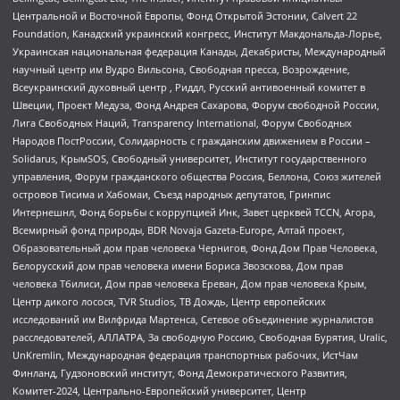
Центральной и Восточной Европы, Фонд Открытой Эстонии, Calvert 22
Foundation, Канадский украинский конгресс, Институт Макдональда-Лорье,
Украинская национальная федерация Канады, Декабристы, Международный
научный центр им Вудро Вильсона, Свободная пресса, Возрождение,
Всеукраинский духовный центр , Риддл, Русский антивоенный комитет в
Швеции, Проект Медуза, Фонд Андрея Сахарова, Форум свободной России,
Лига Свободных Наций, Transparеncy International, Форум Свободных
Народов ПостРоссии, Солидарность с гражданским движением в России –
Solidarus, КрымSOS, Свободный университет, Институт государственного
управления, Форум гражданского общества Россия, Беллона, Союз жителей
островов Тисима и Хабомаи, Съезд народных депутатов, Гринпис
Интернешнл, Фонд борьбы с коррупцией Инк, Завет церквей TCCN, Агора,
Всемирный фонд природы, BDR Novaja Gazeta-Europe, Алтай проект,
Образовательный дом прав человека Чернигов, Фонд Дом Прав Человека,
Белорусский дом прав человека имени Бориса Звозскова, Дом прав
человека Тбилиси, Дом прав человека Ереван, Дом прав человека Крым,
Центр дикого лосося, TVR Studios, ТВ Дождь, Центр европейских
исследований им Вилфрида Мартенса, Сетевое объединение журналистов
расследователей, АЛЛАТРА, За свободную Россию, Свободная Бурятия, Uralic,
UnKremlin, Международная федерация транспортных рабочих, ИстЧам
Финланд, Гудзоновский институт, Фонд Демократического Развития,
Комитет-2024, Центрально-Европейский университет, Центр