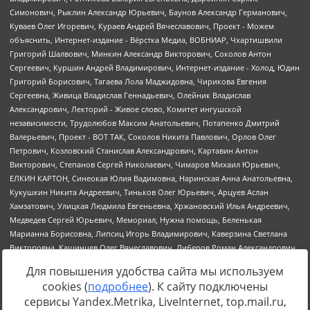
Для повышения удобства сайта мы используем
cookies (
подробнее
). К сайту подключены
сервисы Yandex.Metrika, LiveInternet, top.mail.ru,
Источник:
https://minjust.gov.ru/uploaded/files/reestr-