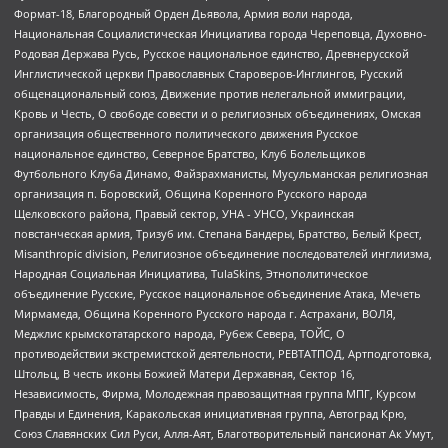
Формат-18, Благородный Орден Дьявола, Армия воли народа,
Национальная Социалистическая Инициатива города Череповца, Духовно-
Родовая Держава Русь, Русское национальное единство, Древнерусской
Инглистической церкви Православных Староверов-Инглингов, Русский
общенациональный союз, Движение против нелегальной иммиграции,
Кровь и Честь, О свободе совести и о религиозных объединениях, Омская
организация общественного политического движения Русское
национальное единство, Северное Братство, Клуб Болельщиков
Футбольного Клуба Динамо, Файзрахманисты, Мусульманская религиозная
организация п. Боровский, Община Коренного Русского народа
Щелковского района, Правый сектор, УНА - УНСО, Украинская
повстанческая армия, Тризуб им. Степана Бандеры, Братство, Белый Крест,
Misanthropic division, Религиозное объединение последователей инглиизма,
Народная Социальная Инициатива, TulaSkins, Этнополитическое
объединение Русские, Русское национальное объединение Атака, Мечеть
Мирмамеда, Община Коренного Русского народа г. Астрахани, ВОЛЯ,
Меджлис крымскотатарского народа, Рубеж Севера, ТОЙС, О
противодействии экстремистской деятельности, РЕВТАТПОД, Артподготовка,
Штольц, В честь иконы Божией Матери Державная, Сектор 16,
Независимость, Фирма, Молодежная правозащитная группа МПГ, Курсом
Правды и Единения, Каракольская инициативная группа, Автоград Крю,
Союз Славянских Сил Руси, Алля-Аят, Благотворительный пансионат Ак Умут,