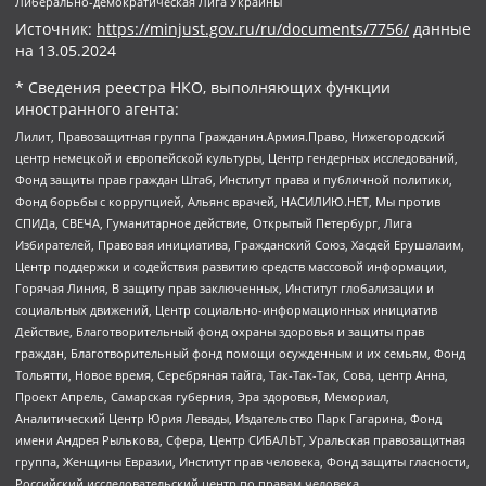
Либерально-демократическая Лига Украины
Источник:
https://minjust.gov.ru/ru/documents/7756/
данные
на
13.05.2024
* Сведения реестра НКО, выполняющих функции
иностранного агента:
Лилит, Правозащитная группа Гражданин.Армия.Право, Нижегородский
центр немецкой и европейской культуры, Центр гендерных исследований,
Фонд защиты прав граждан Штаб, Институт права и публичной политики,
Фонд борьбы с коррупцией, Альянс врачей, НАСИЛИЮ.НЕТ, Мы против
СПИДа, СВЕЧА, Гуманитарное действие, Открытый Петербург, Лига
Избирателей, Правовая инициатива, Гражданский Союз, Хасдей Ерушалаим,
Центр поддержки и содействия развитию средств массовой информации,
Горячая Линия, В защиту прав заключенных, Институт глобализации и
социальных движений, Центр социально-информационных инициатив
Действие, Благотворительный фонд охраны здоровья и защиты прав
граждан, Благотворительный фонд помощи осужденным и их семьям, Фонд
Тольятти, Новое время, Серебряная тайга, Так-Так-Так, Сова, центр Анна,
Проект Апрель, Самарская губерния, Эра здоровья, Мемориал,
Аналитический Центр Юрия Левады, Издательство Парк Гагарина, Фонд
имени Андрея Рылькова, Сфера, Центр СИБАЛЬТ, Уральская правозащитная
группа, Женщины Евразии, Институт прав человека, Фонд защиты гласности,
Российский исследовательский центр по правам человека,