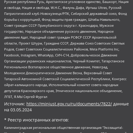
Русская республика Русь, Арестантское уголовное единство, Башкорт, Нация
и свобода, Нация и свобода, W.H.С., Фалунь Дафа, Иртыш Ultras, Русский
Патриотический клуб-Новокузнецк/РПК, Сибирский державный союз, Фонд
борьбы с коррупцией, Фонд защиты прав граждан, Штабы Навального,
Совет граждан СССР Прикубанского округа г. Краснодара, Мужское
государство, Народное объединение русского движения, Народное
движение Адат, Народный совет граждан РСФСР СССР Архангельской
области, Проект Штурм, Граждане СССР, Держава Союз Советских Светлых
Родов, Совет Советских Социалистических Районов, Meta Platforms Inc,
Facebook, Instagram, WhatsApp, СИЧ-С14, Добровольческое Движение
Организации украинских националистов, Черный Комитет, Татарстанское
Региональное Всетатарское общественное движение, Невоград,
Молодежное Демократическое Движение Весна, Верховный Совет
Татарской Автономной Советской Социалистической Республики, Конгресс
ойрат-калмыцкого народа, Исполнительный комитет совета народных
депутатов Красноярского края, Этническое национальное объединение,
ЛГБТ, Я.МЫ Сергей Фургал
Источник:
https://minjust.gov.ru/ru/documents/7822/
данные
на
03.05.2024
* Реестр иностранных агентов:
Калининградская региональная общественная организация "Экозащита!-Женсовет", Фонд содействия защите прав и свобод граждан "Общественный вердикт", Фонд "Институт Развития Свободы Информации", Частное учреждение "Информационное агентство МЕМО. РУ", Региональная общественная организация "Общественная комиссия по сохранению наследия академика Сахарова", Фонд поддержки свободы прессы, Санкт-Петербургская общественная правозащитная организация "Гражданский контроль", Межрегиональная общественная организация "Информационно-просветительский центр "Мемориал", Региональный Фонд "Центр Защиты Прав Средств Массовой Информации", с 05.12.2023 Фонд "Центр Защиты Прав Средств массовой информации", Региональная общественная благотворительная организация помощи беженцам и мигрантам "Гражданское содействие", Негосударственное образовательное учреждение дополнительного профессионального образования (повышение квалификации) специалистов "АКАДЕМИЯ ПО ПРАВАМ ЧЕЛОВЕКА", Свердловская региональная общественная организация "Сутяжник", Автономная некоммерческая организация "Центр независимых социологических исследований", Союз общественных объединений "Российский исследовательский центр по правам человека", Региональное общественное учреждение научно-информационный центр "МЕМОРИАЛ", Некоммерческая организация "Фонд защиты гласности", Автономная некоммерческая организация "Институт прав человека", Городская общественная организация "Екатеринбургское общество "МЕМОРИАЛ", Городская общественная организация "Рязанское историко-просветительское и правозащитное общество "Мемориал" (Рязанский Мемориал), Челябинский региональный орган общественной самодеятельности – женское общественное объединение "Женщины Евразии", Челябинский региональный орган общественной самодеятельности "Уральская правозащитная группа", Фонд содействия защите здоровья и социальной справедливости имени Андрея Рылькова, Автономная Некоммерческая Организация "Аналитический Центр Юрия Левады", Автономная некоммерческая организация социальной поддержки населения "Проект Апрель", Региональная общественная организация помощи женщинам и детям, находящимся в кризисной ситуации "Информационно-методический центр "Анна", Фонд содействия развитию массовых коммуникаций и правовому просвещению "Так-так-Так", Фонд содействия устойчивому развитию "Серебряная тайга", Свердловский региональный общественный фонд социальных проектов "Новое время", "Idel.Реалии", Кавказ.Реалии, Крым.Реалии, Телеканал Настоящее Время, Татаро-башкирская служба Радио Свобода (Azatliq Radiosi), Радио Свободная Европа/Радио Свобода (PCE/PC), "Сибирь.Реалии", "Фактограф", Благотворительный фонд помощи осужденным и их семьям, Автономная некоммерческая организация "Институт глобализации и социальных движений", Фонд "В защиту прав заключенных", Частное учреждение "Центр поддержки и содействия развитию средств массовой информации", Пензенский региональный общественный благотворительный фонд "Гражданский союз", "Север.Реалии", Некоммерческая организация Фонд "Правовая инициатива", Общество с ограниченной ответственностью "Радио Свободная Европа/Радио Свобода", Чешское информационное агентство "MEDIUM-ORIENT", Красноярская региональная общественная организация "Мы против СПИДа", Камалягин Денис Николаевич, Маркелов Сергей Евгеньевич, Пономарев Лев Александрович, Савицкая Людмила Алексеевна, Автономная некоммерческая организация "Центр по работе с проблемой насилия "НАСИЛИЮ.НЕТ", Межрегиональный профессиональный союз работников здравоохранения "Альянс врачей", Юридическое лицо, зарегистрированное в Латвийской Республике, SIA "Medusa Project" (регистрационный номер 40103797863, дата регистрации 10.06.2014), Некоммерческая организация "Фонд по борьбе с коррупцией", Автономная некоммерческая организация "Институт права и публичной политики", Баданин Роман Сергеевич, Гликин Максим Александрович, Железнова Мария Михайловна, Лукьянова Юлия Сергеевна, Маетная Елизавета Витальевна, Маняхин Петр Борисович, Чуракова Ольга Владимировна, Ярош Юлия Петровна, Юридическое лицо "The Insider SIA", зарегистрированное в Риге, Латвийская Республика (дата регистрации 26.06.2015), являющееся администратором доменного имени интернет-издания "The Insider SIA", https://theins.ru, Постернак Алексей Евгеньевич, Рубин Михаил Аркадьевич, Анин Роман Александрович, Юридическое лицо Istories fonds, зарегистрированное в Латвийской Республике (регистрационный номер 50008295751, дата регистрации 24.02.2020), Великовский Дмитрий Александрович, Долинина Ирина Николаевна, Мароховская Алеся Алексеевна, Шлейнов Роман Юрьевич, Шмагун Олеся Валентиновна, Общество с ограниченной ответственностью "Альтаир 2021", Общество с ограниченной ответственностью "Вега 2021", Общество с ограниченной ответственностью "Главный редактор 2021", Общество с ограниченной ответственностью "Ромашки монолит", Важенков Артем Валерьевич, Ивановская областная общественная организация "Центр гендерных исследований", Гурман Юрий Альбертович, Медиапроект "ОВД-Инфо", Егоров Владимир Владимирович, Жилинский Владимир Александрович, Общество с ограниченной ответственностью "ЗП", Иванова София Юрьевна, Карезина Инна Павловна, Кильтау Екатерина Викторовна, Петров Алексей Викторович, Пискунов Сергей Евгеньевич, Смирнов Сергей Сергеевич, Тихонов Михаил Сергеевич, Общество с ограниченной ответственностью "ЖУРНАЛИСТ-ИНОСТРАННЫЙ АГЕНТ", Арапова Галина Юрьевна, Вольтская Татьяна Анатольевна, Американская компания "Mason G.E.S. Anonymous Foundation" (США), являющаяся владельцем интернет-издания https://mnews.world/, Компания "Stichting Bellingcat", зарегистрированная в Нидерландах (дата регистрации 11.07.2018), Захаров Андрей Вячеславович, Клепиковская Екатерина Дмитриевна, Общество с ограниченной ответственностью "МЕМО", Перл Роман Александрович, Симонов Евгений Алексеевич, Соловьева Елена Анатольевна, Сотников Даниил Владимирович, Сурначева Елизавета Дмитриевна, Автономная некоммерческая организация по защите прав человека и информированию населения "Якутия – Наше Мнение", Общество с ограниченной ответственностью "Москоу диджитал медиа", с 26.01.2023 Общество с ограниченной ответственностью "Чайка Белые сады", Ветошкина Валерия Валерьевна, Заговора Максим Александрович, Межрегиональное общественное движение "Российская ЛГБТ - сеть", Оленичев Максим Владимирович, Павлов Иван Юрьевич, Скворцова Елена Сергеевна, Общество с ограниченной ответственностью "Как бы инагент", Кочетков Игорь Викторович, Общество с ограниченной ответственностью "Честные выборы", Еланчик Олег Александрович, Общество с ограниченной ответственностью "Нобелевский призыв", Гималова Регина Эмилевна, Григорьев Андрей Валерьевич, Григорьева Алина Александровна, Ассоциация по содействию защите прав призывников, альтернативнослужащих и военнослужащих "Правозащитная группа "Гражданин.Армия.Право", Хисамова Регина Фаритовна, Автономная некоммерческая организация по реализации социально-правовых программ "Лилит", Дальневосточное общественное движение "Маяк", Санкт-Петербургская ЛГБТ-инициативная группа "Выход", Инициативная группа ЛГБТ+ "Реверс", Алексеев Андрей Викторович, Бекбулатова Таисия Львовна, Беляев Иван Михайлович, Владыкина Елена Сергеевна, Гельман Марат Александрович, Никульшина Вероника Юрьевна, Толоконникова Надежда Андреевна, Шендерович Виктор Анатольевич, Общество с ограниченной ответственностью "Данное сообщение", Общество с ограниченной ответственностью Издательский дом "Новая глава", Айнбиндер Александра Александровна, Московский комьюнити-центр для ЛГБТ+инициатив, Благотворительный фонд развития филантропии, Deutsche Welle (Германия, Kurt-Schumacher-Strasse 3, 53113 Bonn), Борзунова Мария Михайловна, Воробьев Виктор Викторович, Голубева Анна Львовна, Константинова Алла Михайловна, Малкова Ирина Владимировна, Мурадов Мурад Абдулгалимович, Осетинская Елизавета Николаевна, Понасенков Евгений Николаевич, Ганапольский Матвей Юрьевич, Киселев Евгений Алексеевич, Борухович Ирина Григорьевна, Дремин Иван Тимофеевич, Дубровский Дмитрий Викторович, Красноярская региональная общественная организация поддержки и развития альтернативных образовательных технологий и межкультурных коммуникаций "ИНТЕРРА", Маяковская Екатерина Алексеевна, Фейгин Марк Захарович, Филимонов Андрей Викторович, Дзугкоева Регина Николаевна, Доброхотов Роман Александрович, Дудь Юрий Александрович, Елкин Сергей Владимирович, Кругликов Кирилл Игоревич, Сабунаева Мария Леонидовна, Семенов Алексей Владимирович, Шаинян Карен Багратович, Шульман Екатерина Михайловна, Асафьев Артур Валерьевич, Вахштайн Виктор Семенович, Венедиктов Алексей Алексеевич, Лушникова Екатерина Евгеньевна, Волков Леонид Михайлович, Невзоров Александр Глебович, Пархоменко Сергей Борисович, Сироткин Ярослав Николаевич, Кара-Мурза Владимир Владимирович, Баранова Наталья Владимировна, Гозман Леонид Яковлевич, Кагарлицкий Борис Юльевич, Климарев Михаил Валерьевич, Милов Владимир Станиславович, Автономная некоммерческая организация Краснодарский центр современного искусства "Типография", Моргенштерн Алишер Тагирович, Соболь Любовь Эдуардовна, Общество с ограниченной ответственностью "ЛИЗА НОРМ", Каспаров Гарри Кимович, Ходорковский Михаил Борисович, Общество с ограниченной ответственностью "Апрельские тезисы", Данилович Ирина Брониславовна, Кашин Олег Владимирович, Петров Николай Владимирович, Пивоваров Алексей Владимирович, Соколов Михаил Владимирович, Цветкова Юлия Владимировна, Чичваркин Евгений Александрович, Комитет против пыток/Команда против пыток, Общество с ограниченной ответственностью "Первый научный", Общество с ограниченной ответственностью "Вертолет и ко", Белоцерковская Вероника Борисовна, Кац Максим Евгеньевич, Лазарева Татьяна Юрьевна, Шаведдинов Руслан Табризович, Яшин Илья Валерьевич, Общество с ограниченной ответственностью "Иноагент ААВ", Алешковский Дмитрий Петрович, Альбац Евгения Марковна, Быков Дмитрий Львович, Галямина Юлия Евгеньевна, Лойко Сергей Леонидович, Мартынов Кирилл Константинович, Медведев Сергей Александрович, Крашенинников Федор Геннадиевич, Гордеева Катерина Вл