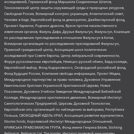
исследований, Германский фонд Маршалла Соединенных Штатов,
Тихоокеанский центр защиты окружающей среды и природных ресурсов,
Свободная Россия, Всемирный конгресс украинцев, Атлантический совет,
Человек в беде, Европейский фонд за демократию, Джеймстаунский фонд,
Прожект Хармони, Родники дракона, Врачи против насильственного
извлечения органов, Фалунь Дафа, Друзья Фалуньгун, Фалуньгун, Коалиция
по расследованию преследования в отношении Фалуньгун в Китае,
Всемирная организация по расследованию преследований Фалуньгун,
Пражский гражданский центр, Ассоциация школ политических
исследований при Совете Европы, Центр либеральной современности,
Форум русскоязычных европейцев, Немецко-русский обмен, Бард колледж,
Европейский выбор, Фонд Ходорковского, Оксфордский российский фонд,
Фонд Будущее России, Компания свободы информации, Проект Медиа,
Международное партнерство за права человека, Духовное Управление
Евангельских Христиан Украинской Христианской Церкви, Новое
Поколение, Духовное Учебное Заведение Международный Библейский
Колледж, Международное христианское движение, Всемирный Институт
Саентологических Предприятий, Церковь Духовной Технологии,
Европейская сеть организаций по наблюдению за выборами, Республика
Польша, СВОБОДНЫЙ ИДЕЛЬ-УРАЛ, Ассоциация развития журналистики,
IStories fonds, Королевский Институт Международных Отношений,
КРИМСЬКА ПРАВОЗАХИСНА ГРУПА, Фонд имени Генриха Бёлля, Stichting
Bellingcat, Bellingcat Ltd, The Insider, Институт правовой инициативы