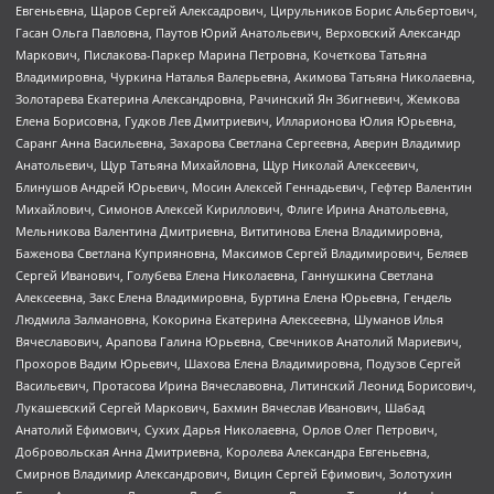
Евгеньевна, Щаров Сергей Алексадрович, Цирульников Борис Альбертович,
Гасан Ольга Павловна, Паутов Юрий Анатольевич, Верховский Александр
Маркович, Пислакова-Паркер Марина Петровна, Кочеткова Татьяна
Владимировна, Чуркина Наталья Валерьевна, Акимова Татьяна Николаевна,
Золотарева Екатерина Александровна, Рачинский Ян Збигневич, Жемкова
Елена Борисовна, Гудков Лев Дмитриевич, Илларионова Юлия Юрьевна,
Саранг Анна Васильевна, Захарова Светлана Сергеевна, Аверин Владимир
Анатольевич, Щур Татьяна Михайловна, Щур Николай Алексеевич,
Блинушов Андрей Юрьевич, Мосин Алексей Геннадьевич, Гефтер Валентин
Михайлович, Симонов Алексей Кириллович, Флиге Ирина Анатольевна,
Мельникова Валентина Дмитриевна, Вититинова Елена Владимировна,
Баженова Светлана Куприяновна, Максимов Сергей Владимирович, Беляев
Сергей Иванович, Голубева Елена Николаевна, Ганнушкина Светлана
Алексеевна, Закс Елена Владимировна, Буртина Елена Юрьевна, Гендель
Людмила Залмановна, Кокорина Екатерина Алексеевна, Шуманов Илья
Вячеславович, Арапова Галина Юрьевна, Свечников Анатолий Мариевич,
Прохоров Вадим Юрьевич, Шахова Елена Владимировна, Подузов Сергей
Васильевич, Протасова Ирина Вячеславовна, Литинский Леонид Борисович,
Лукашевский Сергей Маркович, Бахмин Вячеслав Иванович, Шабад
Анатолий Ефимович, Сухих Дарья Николаевна, Орлов Олег Петрович,
Добровольская Анна Дмитриевна, Королева Александра Евгеньевна,
Смирнов Владимир Александрович, Вицин Сергей Ефимович, Золотухин