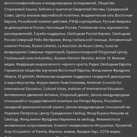
восточноевропейских и международных исследований, Общество
Сторожевой башни, Библии и трактатов Свидетелей Иеговы, Гражданский
Совет, Центр анализа европейской политики, Академическая сеть Восточная
Европа, Российский комитет действия, РЭНД корпорейшн, Русская Америка
за демократию в России, Настоящая Россия, Глобальная сеть журналистов-
расследователей, Служба поддержки, Свободная Россия Берлин, Свободная
Россия Северный Рейн-Вестфалия, Фонд глобальной помощи, Антивоенный
комитет России, Russie-Libertes, La Asocicion de Rusos Libres, Союз за
возвращение Северных территорий, Крымскотатарский Ресурсный Центр,
Глобальный союз IndustriALL, Russian Election Monitor, Article 19, Мнение
медиа, Федерация анархического черного креста, Радио Свободная Европа,
Германское общество изучения Восточной Европы, Фонд имени Фридриха
Эберта, XZ gGmbH, Мобильная академия поддержки гендерной демократии
и миротворчества, Форум имени Льва Копелева, American Councils for
International Education, Cultural Vistas, Institute of International Education,
Антивоенное движение Антальи, Открытый диалог, Школа международных
отношений и государственной политики им Питера Мунка, Российско-
канадский демократический альянс, Школа международных отношений им
Нормана Патерсона, Центр Гражданских Свобод, Фонд Бориса Немцова за
Свободу, Фонд имени Фридриха Науманна за свободу, Феминистское
антивоенное сопротивление, Комитет независимости Ингушетии, Прометей,
Stop Occupation of Karelia, Вернись живым, Фридом Хаус, СОТА медиа,