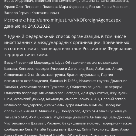
Борис Андреевич, Левинсон Лев Семенович, Локшина Татьяна Иосифовна,
Орлов Олег Петрович, Полякова Мара Федоровна, Резник Генри Маркович,
Захаров Герман Константинович
Источник:
http://unro.minjust.ru/NKOForeignAgent.aspx
данные на
24.03.2022
* Единый федеральный список организаций, в том числе
иностранных и международных организаций, признанных
в соответствии с законодательством Российской Федерации
террористическими:
Высший военный Маджлисуль Шура Объединенных сил моджахедов
Кавказа, Конгресс народов Ичкерии и Дагестана, База, Асбат аль-Ансар,
Священная война, Исламская группа, Братья-мусульмане, Партия
исламского освобождения, Лашкар-И-Тайба, Исламская группа, Движение
Талибан, Исламская партия Туркестана, Общество социальных реформ,
Общество возрождения исламского наследия, Дом двух святых, Джунд аш-
Шам, Исламский джихад, Аль-Каида, Имарат Кавказ, АБТО, Правый сектор,
Исламское государство, Джабха аль-Нусра ли-Ахль аш-Шам, Народное
ополчение имени К. Минина и Д. Пожарского, Аджр от Аллаха Субхану уа
Тагьаля SHAM, АУМ Синрике, Муджахеды джамаата Ат-Тавхида Валь-Джихад,
Чистопольский Джамаат, Рохнамо ба суи давлати исломи, Террористическое
сообщество Сеть, Катиба Таухид валь-Джихад, Хайят Тахрир аш-Шам, Ахлю
Сунна Валь Джамаа, National Socialism/White Power, Артподготовка,