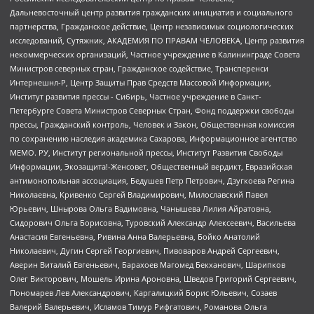
Дальневосточный центр развития гражданских инициатив и социального
партнерства, Гражданское действие, Центр независимых социологических
исследований, Сутяжник, АКАДЕМИЯ ПО ПРАВАМ ЧЕЛОВЕКА, Центр развития
некоммерческих организаций, Частное учреждение в Калининграде Совета
Министров северных стран, Гражданское содействие, Трансперенси
Интернешнл-Р, Центр Защиты Прав Средств Массовой Информации,
Институт развития прессы - Сибирь, Частное учреждение в Санкт-
Петербурге Совета Министров Северных Стран, Фонд поддержки свободы
прессы, Гражданский контроль, Человек и Закон, Общественная комиссия
по сохранению наследия академика Сахарова, Информационное агентство
МЕМО. РУ, Институт региональной прессы, Институт Развития Свободы
Информации, Экозащита!-Женсовет, Общественный вердикт, Евразийская
антимонопольная ассоциация, Бедушев Петр Петрович, Дзугкоева Регина
Николаевна, Кривенко Сергей Владимирович, Милославский Павел
Юрьевич, Шнырова Ольга Вадимовна, Чанышева Лилия Айратовна,
Сидорович Ольга Борисовна, Туровский Александр Алексеевич, Васильева
Анастасия Евгеньевна, Ривина Анна Валерьевна, Бойко Анатолий
Николаевич, Дугин Сергей Георгиевич, Пивоваров Андрей Сергеевич,
Аверин Виталий Евгеньевич, Барахоев Магомед Бекханович, Шарипков
Олег Викторович, Мошель Ирина Ароновна, Шведов Григорий Сергеевич,
Пономарев Лев Александрович, Каргалицкий Борис Юльевич, Созаев
Валерий Валерьевич, Исламов Тимур Рифгатович, Романова Ольга