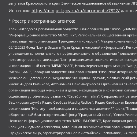
депутатов Красноярского края, Этническое национальное объединение, ЛГ
Источник:
https://minjust.gov.ru/ru/documents/7822/
данные
* Реестр иностранных агентов:
Калининградская региональная общественная организация "Экозащита!-Женсовет", Фонд содействия защите прав и свобод граждан "Общественный вердикт", Фонд "Институт Развития Свободы Информации", Частное учреждение "Информационное агентство МЕМО. РУ", Региональная общественная организация "Общественная комиссия по сохранению наследия академика Сахарова", Фонд поддержки свободы прессы, Санкт-Петербургская общественная правозащитная организация "Гражданский контроль", Межрегиональная общественная организация "Информационно-просветительский центр "Мемориал", Региональный Фонд "Центр Защиты Прав Средств Массовой Информации", с 05.12.2023 Фонд "Центр Защиты Прав Средств массовой информации", Региональная общественная благотворительная организация помощи беженцам и мигрантам "Гражданское содействие", Негосударственное образовательное учреждение дополнительного профессионального образования (повышение квалификации) специалистов "АКАДЕМИЯ ПО ПРАВАМ ЧЕЛОВЕКА", Свердловская региональная общественная организация "Сутяжник", Автономная некоммерческая организация "Центр независимых социологических исследований", Союз общественных объединений "Российский исследовательский центр по правам человека", Региональное общественное учреждение научно-информационный центр "МЕМОРИАЛ", Некоммерческая организация "Фонд защиты гласности", Автономная некоммерческая организация "Институт прав человека", Городская общественная организация "Екатеринбургское общество "МЕМОРИАЛ", Городская общественная организация "Рязанское историко-просветительское и правозащитное общество "Мемориал" (Рязанский Мемориал), Челябинский региональный орган общественной самодеятельности – женское общественное объединение "Женщины Евразии", Челябинский региональный орган общественной самодеятельности "Уральская правозащитная группа", Фонд содействия защите здоровья и социальной справедливости имени Андрея Рылькова, Автономная Некоммерческая Организация "Аналитический Центр Юрия Левады", Автономная некоммерческая организация социальной поддержки населения "Проект Апрель", Региональная общественная организация помощи женщинам и детям, находящимся в кризисной ситуации "Информационно-методический центр "Анна", Фонд содействия развитию массовых коммуникаций и правовому просвещению "Так-так-Так", Фонд содействия устойчивому развитию "Серебряная тайга", Свердловский региональный общественный фонд социальных проектов "Новое время", "Idel.Реалии", Кавказ.Реалии, Крым.Реалии, Телеканал Настоящее Время, Татаро-башкирская служба Радио Свобода (Azatliq Radiosi), Радио Свободная Европа/Радио Свобода (PCE/PC), "Сибирь.Реалии", "Фактограф", Благотворительный фонд помощи осужденным и их семьям, Автономная некоммерческая организация "Институт глобализации и социальных движений", Фонд "В защиту прав заключенных", Частное учреждение "Центр поддержки и содействия развитию средств массовой информации", Пензенский региональный общественный благотворительный фонд "Гражданский союз", "Север.Реалии", Некоммерческая организация Фонд "Правовая инициатива", Общество с ограниченной ответственностью "Радио Свободная Европа/Радио Свобода", Чешское информационное агентство "MEDIUM-ORIENT", Красноярская региональная общественная организация "Мы против СПИДа", Камалягин Денис Николаевич, Маркелов Сергей Евгеньевич, Пономарев Лев Александрович, Савицкая Людмила Алексеевна, Автоно