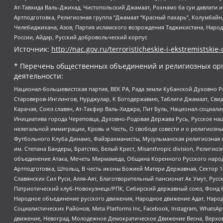
Ат-Тавхида Валь-Джихад, Чистопольский Джамаат, Рохнамо ба суи давлати и
Артподготовка, Религиозная группа “Джамаат “Красный пахарь”, Колумбайн
Челебиджихана, Азов, Партия исламского возрождения Таджикистана, Народ
России, Айдар, Русский добровольческий корпус
Источник:
http://nac.gov.ru/terroristicheskie-i-ekstremistskie-
* Перечень общественных объединений и религиозных орг
деятельности:
Национал-большевистская партия, ВЕК РА, Рада земли Кубанской Духовно
Староверов-Инглингов, Нурджулар, К Богодержавию, Таблиги Джамаат, Сви
Карачая, Союз славян, Ат-Такфир Валь-Хиджра, Пит Буль, Национал-социал
Инициатива города Череповца, Духовно-Родовая Держава Русь, Русское н
нелегальной иммиграции, Кровь и Честь, О свободе совести и о религиоз
Футбольного Клуба Динамо, Файзрахманисты, Мусульманская религиозная о
им. Степана Бандеры, Братство, Белый Крест, Misanthropic division, Рели
объединение Атака, Мечеть Мирмамеда, Община Коренного Русского народа
Артподготовка, Штольц, В честь иконы Божией Матери Державная, Сектор 1
Славянских Сил Руси, Алля-Аят, Благотворительный пансионат Ак Умут, Русск
Патриотический клуб-Новокузнецк/РПК, Сибирский державный союз, Фонд б
Народное объединение русского движения, Народное движение Адат, Народ
Социалистических Районов, Meta Platforms Inc, Facebook, Instagram, Wha
движение, Невоград, Молодежное Демократическое Движение Весна, Верхов