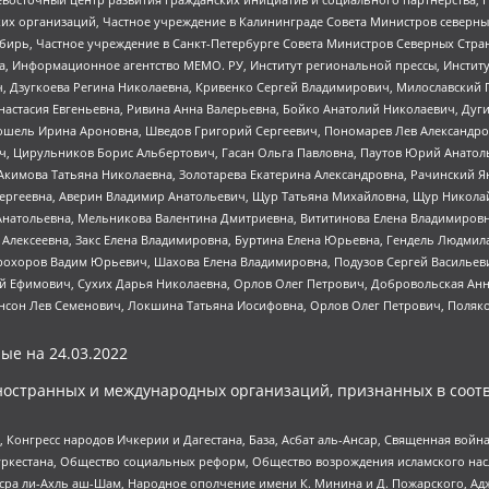
 организаций, Частное учреждение в Калининграде Совета Министров северных 
бирь, Частное учреждение в Санкт-Петербурге Совета Министров Северных Стра
а, Информационное агентство МЕМО. РУ, Институт региональной прессы, Инсти
ч, Дзугкоева Регина Николаевна, Кривенко Сергей Владимирович, Милославски
настасия Евгеньевна, Ривина Анна Валерьевна, Бойко Анатолий Николаевич, Дуг
ошель Ирина Ароновна, Шведов Григорий Сергеевич, Пономарев Лев Александро
ч, Цирульников Борис Альбертович, Гасан Ольга Павловна, Паутов Юрий Анато
Акимова Татьяна Николаевна, Золотарева Екатерина Александровна, Рачинский Я
Сергеевна, Аверин Владимир Анатольевич, Щур Татьяна Михайловна, Щур Никола
Анатольевна, Мельникова Валентина Дмитриевна, Вититинова Елена Владимировн
 Алексеевна, Закс Елена Владимировна, Буртина Елена Юрьевна, Гендель Людмил
рохоров Вадим Юрьевич, Шахова Елена Владимировна, Подузов Сергей Васильеви
й Ефимович, Сухих Дарья Николаевна, Орлов Олег Петрович, Добровольская Анн
нсон Лев Семенович, Локшина Татьяна Иосифовна, Орлов Олег Петрович, Поляк
ые на
24.03.2022
ностранных и международных организаций, признанных в соотв
нгресс народов Ичкерии и Дагестана, База, Асбат аль-Ансар, Священная война,
уркестана, Общество социальных реформ, Общество возрождения исламского насл
Нусра ли-Ахль аш-Шам, Народное ополчение имени К. Минина и Д. Пожарского, Ад