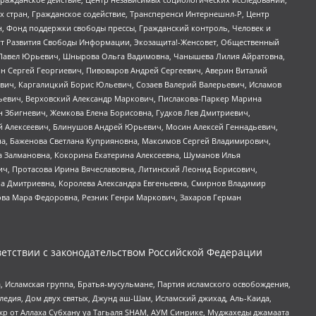
стран, Гражданское содействие, Трансперенси Интернешнл-Р, Центр
н, Фонд поддержки свободы прессы, Гражданский контроль, Человек и
тут Развития Свободы Информации, Экозащита!-Женсовет, Общественный
й Павел Юрьевич, Шнырова Ольга Вадимовна, Чанышева Лилия Айратовна,
ин Сергей Георгиевич, Пивоваров Андрей Сергеевич, Аверин Виталий
вич, Каргалицкий Борис Юльевич, Созаев Валерий Валерьевич, Исламов
льевич, Верховский Александр Маркович, Пислакова-Паркер Марина
н Збигневич, Жемкова Елена Борисовна, Гудков Лев Дмитриевич,
й Алексеевич, Блинушов Андрей Юрьевич, Мосин Алексей Геннадьевич,
а, Баженова Светлана Куприяновна, Максимов Сергей Владимирович,
а Залмановна, Кокорина Екатерина Алексеевна, Шуманов Илья
ч, Протасова Ирина Вячеславовна, Литинский Леонид Борисович,
а Дмитриевна, Королева Александра Евгеньевна, Смирнов Владимир
ова Мара Федоровна, Резник Генри Маркович, Захаров Герман
етствии с законодательством Российской Федерации
 Исламская группа, Братья-мусульмане, Партия исламского освобождения,
едия, Дом двух святых, Джунд аш-Шам, Исламский джихад, Аль-Каида,
жр от Аллаха Субхану уа Тагьаля SHAM, АУМ Синрике, Муджахеды джамаата