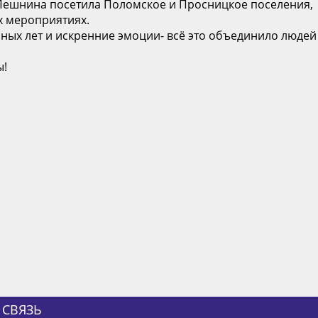
Пешнина посетила Поломское и Просницкое поселения,
х мероприятиях.
нных лет и искренние эмоции- всё это объединило людей
ы!
 СВЯЗЬ