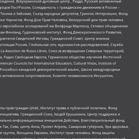
ждение, Всеукраинский духовный центр , Риддл, Русский антивоенный
ародов ПостРоссии, Солидарность с гражданским движением в России –
в Тисима и Хабомаи, Съезд народных депутатов, Гринпис Интернешнл, Фонд
ека Чернигов, Фонд Дом Прав Человека, Белорусский дом прав человека
нтр европейских исследований им Вилфрида Мартенса, Сетевое объединение
Чам Финланд, Гудзоновский институт, Фонд Демократического Развития,
актатов Свидетелей Иеговы, Гражданский Совет, Центр анализа
астоящая Россия, Глобальная сеть журналистов-расследователей, Служба
a Asocicion de Rusos Libres, Союз за возвращение Северных территорий,
еста, Радио Свободная Европа, Германское общество изучения Восточной
ouncils for International Education, Cultural Vistas, Institute of
, Российско-канадский демократический альянс, Школа международных
е антивоенное сопротивление, Комитет независимости Ингушетии,
ты прав граждан Штаб, Институт права и публичной политики, Фонд
инициатива, Гражданский Союз, Хасдей Ерушалаим, Центр поддержки и
социально-информационных инициатив Действие, Благотворительный фонд
Так, Сова, центр Анна, Проект Апрель, Самарская губерния, Эра здоровья,
я группа, Женщины Евразии, Институт прав человека, Фонд защиты
Гражданское действие, Центр независимых социологических исследований,