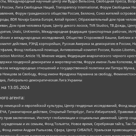
ты, Международный научный центр им Вудро Вильсона, Свободная пресса, Возро
России, Лига Свободных Наций, Transparеncy International, Форум Свободных Н
правления, Форум гражданского общества Россия, Беллона, Союз жителей острово
роды, BDR Novaja Gazeta-Europe, Алтай проект, Образовательный дом прав челов
еван, Дом прав человека Крым, Центр дикого лосося, TVR Studios, ТВ Дождь, Це
урятия, Uralic, UnKremlin, Международная федерация транспортных рабочих, Ист
ейских и международных исследований, Общество Сторожевой башни, Библии и тр
омитет действия, РЭНД корпорейшн, Русская Америка за демократию в России, Н
фалия, Фонд глобальной помощи, Антивоенный комитет России, Russie-Libertes, L
lection Monitor, Article 19, Мнение медиа, Федерация анархического черного кр
и гендерной демократии и миротворчества, Форум имени Льва Копелева, American C
г, Школа международных отношений и государственной политики им Питера Мунка
 Немцова за Свободу, Фонд имени Фридриха Науманна за свободу, Феминистско
медиа, Либерально-демократическая Лига Украины
 на
13.05.2024
ого агента:
р немецкой и европейской культуры, Центр гендерных исследований, Фонд защи
ЧА, Гуманитарное действие, Открытый Петербург, Лига Избирателей, Правовая 
иту прав заключенных, Институт глобализации и социальных движений, Центр 
ужденным и их семьям, Фонд Тольятти, Новое время, Серебряная тайга, Так-Так-
, Фонд имени Андрея Рылькова, Сфера, Центр СИБАЛЬТ, Уральская правозащитна
невосточный центр развития гражданских инициатив и социального партнерства, 