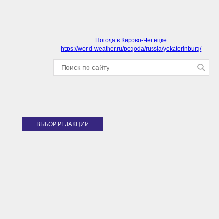
Погода в Кирово-Чепецке
https://world-weather.ru/pogoda/russia/yekaterinburg/
ВЫБОР РЕДАКЦИИ