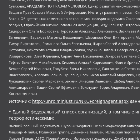
Сутяжник, АКАДЕМИЯ ПО ПРАВАМ ЧЕЛОВЕКА, Центр развития некоммерческих
Защиты Прав Средств Массовой Информации, Институт развития прессы - Си
Закон, Общественная комиссия по сохранению наследия академика Сахаров
вердикт, Евразийская антимонопольная ассоциация, Бедушев Петр Петрови
Сидорович Ольга Борисовна, Туровский Александр Алексеевич, Васильева А
Евгеньевич, Барахоев Магомед Бекханович, Шарипков Олег Викторович, М
Тимур Рифгатович, Романова Ольга Евгеньевна, Щаров Сергей Алексадрови
Петровна, Кочеткова Татьяна Владимировна, Чуркина Наталья Валерьевна, 
Илларионова Юлия Юрьевна, Саранг Анна Васильевна, Захарова Светлана 
Гефтер Валентин Михайлович, Симонов Алексей Кириллович, Флиге Ирина 
Беляев Сергей Иванович, Голубева Елена Николаевна, Ганнушкина Светлана
Вячеславович, Арапова Галина Юрьевна, Свечников Анатолий Мариевич, П
Лукашевский Сергей Маркович, Бахмин Вячеслав Иванович, Шабад Анатоли
Александрович, Вицин Сергей Ефимович, Золотухин Борис Андреевич, Леви
Константинович
Источник:
http://unro.minjust.ru/NKOForeignAgent.aspx
данн
* Единый федеральный список организаций, в том числе и
террористическими:
Высший военный Маджлисуль Шура Объединенных сил моджахедов Кавказа, Ко
Лашкар-И-Тайба, Исламская группа, Движение Талибан, Исламская партия Т
Имарат Кавказ, АБТО, Правый сектор, Исламское государство, Джабха аль-