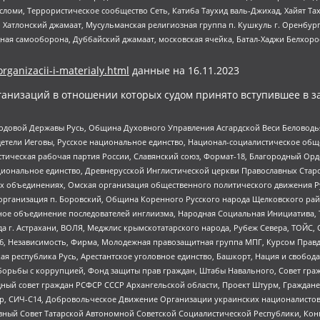
сломи, Террористическое сообщество Сеть, Катиба Таухид валь-Джихад, Хайят Тах
, Хатлонский джамаат, Мусульманская религиозная группа п. Кушкуль г. Оренбу
ная самооборона, Дуббайский джамаат, московская ячейка, Батал-Хаджи Белхор
organizacii-i-materialy.html
данные на
16.11.2023
анизаций в отношении которых судом принято вступившее в з
 Родовой Державы Русь, Община Духовного Управления Асгардской Веси Беловод
детели Иеговы, Русское национальное единство, Национал-социалистическое об
истическая рабочая партия России, Славянский союз, Формат-18, Благородный Ор
ациональное единство, Древнерусской Инглистической церкви Православных Ста
ных объединениях, Омская организация общественного политического движения Р
рганизация п. Боровский, Община Коренного Русского народа Щелковского район
гиозное объединение последователей инглиизма, Народная Социальная Инициатива,
 г. Астрахани, ВОЛЯ, Меджлис крымскотатарского народа, Рубеж Севера, ТОЙС, 
6, Независимость, Фирма, Молодежная правозащитная группа МПГ, Курсом Правд
ая республика Русь, Арестантское уголовное единство, Башкорт, Нация и свобода,
орьбы с коррупцией, Фонд защиты прав граждан, Штабы Навального, Совет гражд
ный совет граждан РСФСР СССР Архангельской области, Проект Штурм, Граждане 
tsApp, СИЧ-С14, Добровольческое Движение Организации украинских националисто
ный Совет Татарской Автономной Советской Социалистической Республики, Кон