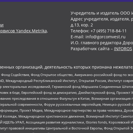
Учредитель и издатель ООО 
Адрес учредителя, издателя, р
зи
д.13, кор. 2
рвисов Yandex.Metrika,
Телефон: +7 (495) 718-84-11
E-mail: info@gorcomvest.ru
И.О. главного редактора Доро
Разработчик сайта –
INFOROS
енных организаций, деятельность которых признана нежелате
 Фонд Содействия, Фонд Открытое общество, Американо-российский фонд по э
 Международный Республиканский Институт, Открытая Россия, Институт совре
р электоральных исследований, Германский фонд Маршалла Соединенных Штатов
еловек в беде, Европейский фонд за демократию, Джеймстаунский фонд, Прожект
дованию преследования в отношении Фалуньгун в Китае, Всемирная организация 
беральной современности, Форум русскоязычных европейцев, Немецко-русский о
формации, Проект Медиа, Международное партнерство за права человека, Духов
 Колледж, Международное христианское движение, Всемирный Институт Саентол
 ИДЕЛЬ-УРАЛ, Ассоциация развития журналистики, IStories fonds, Королевск
r, Институт правовой инициативы Центральной и Восточной Европы, Фонд Открытой Э