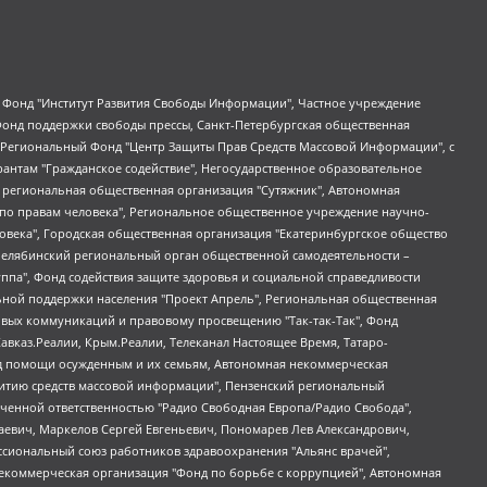
евосточное общественное движение "Маяк", Санкт-Петербургская ЛГБТ-инициативная группа "Выход", Инициативная группа ЛГБТ+ "Реверс", Алексеев Андрей Викторович, Бекбулатова Таисия Львовна, Беляев Иван Михайлович, Владыкина Елена Сергеевна, Гельман Марат Александрович, Никульшина Вероника Юрьевна, Толоконникова Надежда Андреевна, Шендерович Виктор Анатольевич, Общество с ограниченной ответственностью "Данное сообщение", Общество с ограниченной ответственностью Издательский дом "Новая глава", Айнбиндер Александра Александровна, Московский комьюнити-центр для ЛГБТ+инициатив, Благотворительный фонд развития филантропии, Deutsche Welle (Германия, Kurt-Schumacher-Strasse 3, 53113 Bonn), Борзунова Мария Михайловна, Воробьев Виктор Викторович, Голубева Анна Львовна, Константинова Алла Михайловна, Малкова Ирина Владимировна, Мурадов Мурад Абдулгалимович, Осетинская Елизавета Николаевна, Понасенков Евгений Николаевич, Ганапольский Матвей Юрьевич, Киселев Евгений Алексеевич, Борухович Ирина Григорьевна, Дремин Иван Тимофеевич, Дубровский Дмитрий Викторович, Красноярская региональная общественная организация поддержки и развития альтернативных образовательных технологий и межкультурных коммуникаций "ИНТЕРРА", Маяковская Екатерина Алексеевна, Фейгин Марк Захарович, Филимонов Андрей Викторович, Дзугкоева Регина Николаевна, Доброхотов Роман Александрович, Дудь Юрий Александрович, Елкин Сергей Владимирович, Кругликов Кирилл Игоревич, Сабунаева Мария Леонидовна, Семенов Алексей Владимирович, Шаинян Карен Багратович, Шульман Екатерина Михайловна, Асафьев Артур Валерьевич, Вахштайн Виктор Семенович, Венедиктов Алексей Алексеевич, Лушникова Екатерина Евгеньевна, Волков Леонид Михайлович, Невзоров Александр Глебович, Пархоменко Сергей Борисович, Сироткин Ярослав Николаевич, Кара-Мурза Владимир Владимирович, Баранова Наталья Владимировна, Гозман Леонид Яковлевич, Кагарлицкий Борис Юльевич, Климарев Михаил Валерьевич, Милов Владимир Станиславович, Автономная некоммерческая организация Краснодарский центр современного искусства "Типография", Моргенштерн Алишер Тагирович, Соболь Любовь Эдуардовна, Общество с ограниченной ответственностью "ЛИЗА НОРМ", Каспаров Гарри Кимович, Ходорковский Михаил Борисович, Общество с ограниченной ответственностью "Апрельские тезисы", Данилович Ирина Брониславовна, Кашин Олег Владимирович, Петров Николай Владимирович, Пивоваров Алексей Владимирович, Соколов Михаил Владимирович, Цветкова Юлия Владимировна, Чичваркин Евгений Александрович, Комитет против пыток/Команда против пыток, Общество с ограниченной ответственностью "Первый научный", Общество с ограниченной ответственностью "Вертолет и ко", Белоцерковская Вероника Борисовна, Кац Максим Евгеньевич, Лазарева Татьяна Юрьевна, Шаведдинов Руслан Табризович, Яшин Илья Валерьевич, Общество с ограниченной ответственностью "Иноагент ААВ", Алешковский Дмитрий Петрович, Альбац Евгения Марковна, Быков Дмитрий Львович, Галямина Юлия Евгеньевна, Лойко Сергей Леонидович, Мартынов Кирилл Константинович, Медведев Сергей Александрович, Крашенинников Федор Геннадиевич, Гордеева Катерина Вл