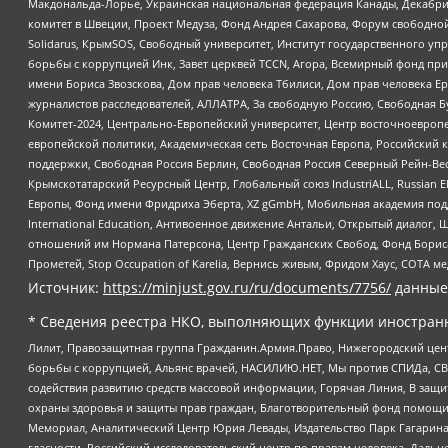
Макдональда-Лорье, Украинская национальная федерация Канады, Декабрис
комитет в Швеции, Проект Медуза, Фонд Андрея Сахарова, Форум свободной 
Solidarus, КрымSOS, Свободный университет, Институт государственного у
борьбы с коррупцией Инк, Завет церквей TCCN, Агора, Всемирный фонд при
имени Бориса Звозскова, Дом прав человека Тбилиси, Дом прав человека Ер
журналистов расследователей, АЛЛАТРА, За свободную Россию, Свободная Б
Комитет-2024, Центрально-Европейский университет, Центр восточноевроп
европейской политики, Академическая сеть Восточная Европа, Российский к
поддержки, Свободная Россия Берлин, Свободная Россия Северный Рейн-Вест
Крымскотатарский Ресурсный Центр, Глобальный союз IndustriALL, Russian E
Европы, Фонд имени Фридриха Эберта, XZ gGmbH, Мобильная академия поддержк
International Education, Антивоенное движение Антальи, Открытый диало
отношений им Нормана Патерсона, Центр Гражданских Свобод, Фонд Бориса
Прометей, Stop Occupation of Karelia, Вернись живым, Фридом Хаус, СОТА 
Источник:
https://minjust.gov.ru/ru/documents/7756/
данные
* Сведения реестра НКО, выполняющих функции иностранн
Лилит, Правозащитная группа Гражданин.Армия.Право, Нижегородский цент
борьбы с коррупцией, Альянс врачей, НАСИЛИЮ.НЕТ, Мы против СПИДа, СВЕ
содействия развитию средств массовой информации, Горячая Линия, В защ
охраны здоровья и защиты прав граждан, Благотворительный фонд помощи ос
Мемориал, Аналитический Центр Юрия Левады, Издательство Парк Гагарина
гласности, Российский исследовательский центр по правам человека, Даль