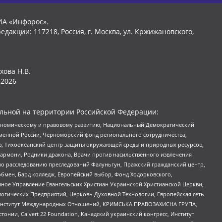
ИА «Инфорос».
едакции: 117218, Россия, г. Москва, ул. Кржижановского,
хова Н.В.
2026
льной на территории Российской Федерации:
кономическому и правовому развитию, Национальный Демократический
менной России, Черноморский фонд регионального сотрудничества,
, Тихоокеанский центр защиты окружающей среды и природных ресурсов,
 Хармони, Родники дракона, Врачи против насильственного извлечения
по расследованию преследований Фалуньгун, Пражский гражданский центр,
бмен, Бард колледж, Европейский выбор, Фонд Ходорковского,
ное Управление Евангельских Христиан Украинской Христианской Церкви,
огических Предприятий, Церковь Духовной Технологии, Европейская сеть
ий Институт Международных Отношений, КРИМСЬКА ПРАВОЗАХИСНА ГРУПА,
стонии, Calvert 22 Foundation, Канадский украинский конгресс, Институт