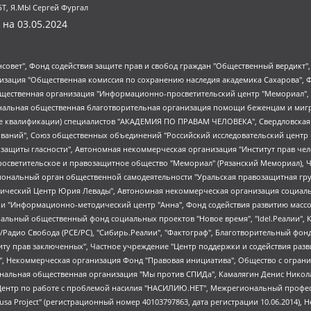
БТ, Я.МЫ Сергей Фургал
 на
03.05.2024
мная некоммерческая организация "Центр по работе с проблемой насилия "НАСИЛИЮ.НЕТ", Межрегиональный профессиональный союз работников здравоохранения "Альянс врачей", Юридическое лицо, зарегистрированное в Латвийской Республике, SIA "Medusa Project" (регистрационный номер 40103797863, дата регистрации 10.06.2014), Некоммерческая организация "Фонд по борьбе с коррупцией", Автономная некоммерческая организация "Институт права и публичной политики", Баданин Роман Сергеевич, Гликин Максим Александрович, Железнова Мария Михайловна, Лукьянова Юлия Сергеевна, Маетная Елизавета Витальевна, Маняхин Петр Борисович, Чуракова Ольга Владимировна, Ярош Юлия Петровна, Юридическое лицо "The Insider SIA", зарегистрированное в Риге, Латвийская Республика (дата регистрации 26.06.2015), являющееся администратором доменного имени интернет-издания "The Insider SIA", https://theins.ru, Постернак Алексей Евгеньевич, Рубин Михаил Аркадьевич, Анин Роман Александрович, Юридическое лицо Istories fonds, зарегистрированное в Латвийской Республике (регистрационный номер 50008295751, дата регистрации 24.02.2020), Великовский Дмитрий Александрович, Долинина Ирина Николаевна, Мароховская Алеся Алексеевна, Шлейнов Роман Юрьевич, Шмагун Олеся Валентиновна, Общество с ограниченной ответственностью "Альтаир 2021", Общество с ограниченной ответственностью "Вега 2021", Общество с ограниченной ответственностью "Главный редактор 2021", Общество с ограниченной ответственностью "Ромашки монолит", Важенков Артем Валерьевич, Ивановская областная общественная организация "Центр гендерных исследований", Гурман Юрий Альбертович, Медиапроект "ОВД-Инфо", Егоров Владимир Владимирович, Жилинский Владимир Александрович, Общество с ограниченной ответственностью "ЗП", Иванова София Юрьевна, Карезина Инна Павловна, Кильтау Екатерина Викторовна, Петров Алексей Викторович, Пискунов Сергей Евгеньевич, Смирнов Сергей Сергеевич, Тихонов Михаил Сергеевич, Общество с ограниченной ответственностью "ЖУРНАЛИСТ-ИНОСТРАННЫЙ АГЕНТ", Арапова Галина Юрьевна, Вольтская Татьяна Анатольевна, Американская компания "Mason G.E.S. Anonymous Foundation" (США), являющаяся владельцем интернет-издания https://mnews.world/, Компания "Stichting Bellingcat", зарегистрированная в Нидерландах (дата регистрации 11.07.2018), Захаров Андрей Вячеславович, Клепиковская Екатерина Дмитриевна, Общество с ограниченной ответственностью "МЕМО", Перл Роман Александрович, Симонов Евгений Алексеевич, Соловьева Елена Анатольевна, Сотников Даниил Владимирович, Сурначева Елизавета Дмитриевна, Автономная некоммерческая организация по защите прав человека и информированию населения "Якутия – Наше Мнение", Общество с ограниченной ответственностью "Москоу диджитал медиа", с 26.01.2023 Общество с ограниченной ответственностью "Чайка Белые сады", Ветошкина Валерия Валерьевна, Заговора Максим Александрович, Межрегиональное общественное движение "Российская ЛГБТ - сеть", Оленичев Максим Владимирович, Павлов Иван Юрьевич, Скворцова Елена Сергеевна, Общество с ограниченной ответственностью "Как бы инагент", Кочетков Игорь Викторович, Общество с ограниченной ответственностью "Честные выборы", Еланчик Олег Александрович, Общество с ограниченной ответственностью "Нобелевский призыв", Гималова Регина Эмилевна, Григорьев Андрей Валерьевич, Григорьева Алина Александровна, Ассоциация по содействию защите прав призывников, альтернативнослужащих и военнослужащих "Правозащитная группа "Гражданин.Армия.Право", Хисамова Регина Фаритовна, Автономная некоммерческая организация по реализации социально-правовых программ "Лилит", Дальн