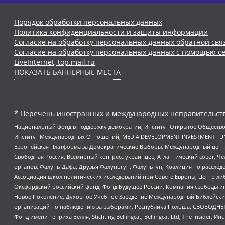
Порядок обработки персональных данных
Политика конфиденциальности и защиты информации
Согласие на обработку персональных данных обратной свя
Согласие на обработку персональных данных с помощью се
LiveInternet, top.mail.ru
ПОКАЗАТЬ БАННЕРНЫЕ МЕСТА
* Перечень иностранных и международных неправительств
Национальный фонд в поддержку демократии, Институт Открытое Общество
Институт Международных Отношений, MEDIA DEVELOPMENT INVESTMENT FUND,
Европейская Платформа за Демократические Выборы, Международный цент
Свободная Россия, Всемирный конгресс украинцев, Атлантический совет, Ч
органов, Фалунь Дафа, Друзья Фалуньгун, Фалуньгун, Коалиция по рассле
Ассоциация школ политических исследований при Совете Европы, Центр ли
Оксфордский российский фонд, Фонд Будущее России, Компания свободы ин
Новое Поколение, Духовное Учебное Заведение Международный Библейский
организаций по наблюдению за выборами, Республика Польша, СВОБОДНЫЙ
Фонд имени Генриха Бёлля, Stichting Bellingcat, Bellingcat Ltd, The Inside