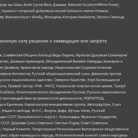
рир аш-Шам, Ахлю Сунна Валь Джамаа, National Socialism/White Power,
рг, Крымско-татарский добровольческий батальон имени Номана
оев, Маньяки Культ Убийц, Молодёжь Которая Улыбается, Легион Свобода
аконную силу решение о ликвидации или запрете
ья, Славянская Община Капища Веды Перуна, Мужская Духовная Семинария
щество, Джамаат мувахидов, Объединенный Вилайат Кабарды, Балкарии и
ден Дьявола, Армия воли народа, Национальная Социалистическая
роверов-Инглингов, Русский общенациональный союз, Движение против
усское национальное единство, Северное Братство, Клуб Болельщиков
а, Правый сектор, УНА - УНСО, Украинская повстанческая армия, Тризуб
 TulaSkins, Этнополитическое объединение Русские, Русское национальное
О противодействии экстремистской деятельности, РЕВТАТПОД,
ы и Единения, Каракольская инициативная группа, Автоград Крю, Союз
 Нация и свобода, W.H.С., Фалунь Дафа, Иртыш Ultras, Русский
ан СССР Прикубанского округа г. Краснодара, Мужское государство,
СССР, Держава Союз Советских Светлых Родов, Совет Советских
в, Черный Комитет, Татарстанское Региональное Всетатарское общественное
гресс ойрат-калмыцкого народа, Исполнительный комитет совета народных