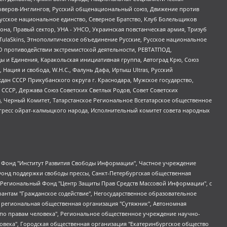
роверов-Инглингов, Русский общенациональный союз, Движение против
усское национальное единство, Северное Братство, Клуб Болельщиков
а, Правый сектор, УНА - УНСО, Украинская повстанческая армия, Тризуб
 TulaSkins, Этнополитическое объединение Русские, Русское национальное
О противодействии экстремистской деятельности, РЕВТАТПОД,
ы и Единения, Каракольская инициативная группа, Автоград Крю, Союз
 Нация и свобода, W.H.С., Фалунь Дафа, Иртыш Ultras, Русский
ан СССР Прикубанского округа г. Краснодара, Мужское государство,
СССР, Держава Союз Советских Светлых Родов, Совет Советских
в, Черный Комитет, Татарстанское Региональное Всетатарское общественное
гресс ойрат-калмыцкого народа, Исполнительный комитет совета народных
евосточное общественное движение "Маяк", Санкт-Петербургская ЛГБТ-инициативная группа "Выход", Инициативная группа ЛГБТ+ "Реверс", Алексеев Андрей Викторович, Бекбулатова Таисия Львовна, Беляев Иван Михайлович, Владыкина Елена Сергеевна, Гельман Марат Александрович, Никульшина Вероника Юрьевна, Толоконникова Надежда Андреевна, Шендерович Виктор Анатольевич, Общество с ограниченной ответственностью "Данное сообщение", Общество с ограниченной ответственностью Издательский дом "Новая глава", Айнбиндер Александра Александровна, Московский комьюнити-центр для ЛГБТ+инициатив, Благотворительный фонд развития филантропии, Deutsche Welle (Германия, Kurt-Schumacher-Strasse 3, 53113 Bonn), Борзунова Мария Михайловна, Воробьев Виктор Викторович, Голубева Анна Львовна, Константинова Алла Михайловна, Малкова Ирина Владимировна, Мурадов Мурад Абдулгалимович, Осетинская Елизавета Николаевна, Понасенков Евгений Николаевич, Ганапольский Матвей Юрьевич, Киселев Евгений Алексеевич, Борухович Ирина Григорьевна, Дремин Иван Тимофеевич, Дубровский Дмитрий Викторович, Красноярская региональная общественная организация поддержки и развития альтернативных образовательных технологий и межкультурных коммуникаций "ИНТЕРРА", Маяковская Екатерина Алексеевна, Фейгин Марк Захарович, Филимонов Андрей Викторович, Дзугкоева Регина Николаевна, Доброхотов Роман Александрович, Дудь Юрий Александрович, Елкин Сергей Владимирович, Кругликов Кирилл Игоревич, Сабунаева Мария Леонидовна, Семенов Алексей Владимирович, Шаинян Карен Багратович, Шульман Екатерина Михайловна, Асафьев Артур Валерьевич, Вахштайн Виктор Семенович, Венедиктов Алексей Алексеевич, Лушникова Екатерина Евгеньевна, Волков Леонид Михайлович, Невзоров Александр Глебович, Пархоменко Сергей Борисович, Сироткин Ярослав Николаевич, Кара-Мурза Владимир Владимирович, Баранова Наталья Владимировна, Гозман Леонид Яковлевич, Кагарлицкий Борис Юльевич, Климарев Михаил Валерьевич, Милов Владимир Станиславович, Автономная некоммерческая организация Краснодарский центр современного искусства "Типография", Моргенштерн Алишер Тагирович, Соболь Любовь Эдуардовна, Общество с ограниченной ответственностью "ЛИЗА НОРМ", Каспаров Гарри Кимович, Ходорковский Михаил Борисович, Общество с ограниченной ответственностью "Апрельские тезисы", Данилович Ирина Брониславовна, Кашин Олег Владимирович, Петров Николай Владимирович, Пивоваров Алексей Владимирович, Соколов Михаил Владимирович, Цветкова Юлия Владимировна, Чичваркин Евгений Александрович, Комитет против пыток/Команда против пыток, Общество с ограниченной ответственностью "Первый научный", Общество с ограниченной ответственностью "Вертолет и ко", Белоцерковская Вероника Борисовна, Кац Максим Евгеньевич, Лазарева Татьяна Юрьевна, Шаведдинов Руслан Табризович, Яшин Илья Валерьевич, Общество с ограниченной ответственностью "Иноагент ААВ", Алешковский Дмитрий Петрович, Альбац Евгения Марковна, Быков Дмитрий Львович, Галямина Юлия Евгеньевна, Лойко Сергей Леонидович, Мартынов Кирилл Константинович, Медведев Сергей Александрович, Крашенинников Федор Геннадиевич, Гордеева Катерина Вл