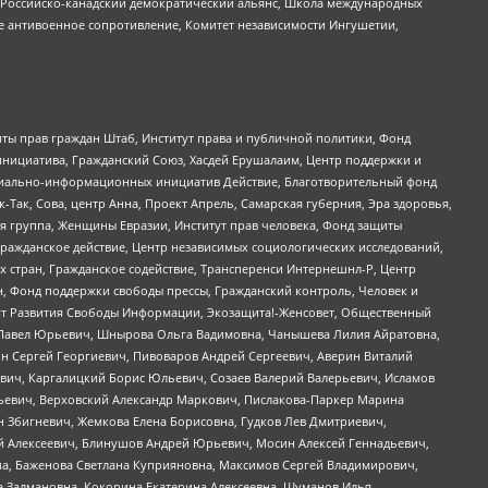
, Российско-канадский демократический альянс, Школа международных
е антивоенное сопротивление, Комитет независимости Ингушетии,
ты прав граждан Штаб, Институт права и публичной политики, Фонд
инициатива, Гражданский Союз, Хасдей Ерушалаим, Центр поддержки и
социально-информационных инициатив Действие, Благотворительный фонд
Так, Сова, центр Анна, Проект Апрель, Самарская губерния, Эра здоровья,
я группа, Женщины Евразии, Институт прав человека, Фонд защиты
Гражданское действие, Центр независимых социологических исследований,
стран, Гражданское содействие, Трансперенси Интернешнл-Р, Центр
н, Фонд поддержки свободы прессы, Гражданский контроль, Человек и
тут Развития Свободы Информации, Экозащита!-Женсовет, Общественный
й Павел Юрьевич, Шнырова Ольга Вадимовна, Чанышева Лилия Айратовна,
ин Сергей Георгиевич, Пивоваров Андрей Сергеевич, Аверин Виталий
вич, Каргалицкий Борис Юльевич, Созаев Валерий Валерьевич, Исламов
льевич, Верховский Александр Маркович, Пислакова-Паркер Марина
н Збигневич, Жемкова Елена Борисовна, Гудков Лев Дмитриевич,
й Алексеевич, Блинушов Андрей Юрьевич, Мосин Алексей Геннадьевич,
а, Баженова Светлана Куприяновна, Максимов Сергей Владимирович,
а Залмановна, Кокорина Екатерина Алексеевна, Шуманов Илья