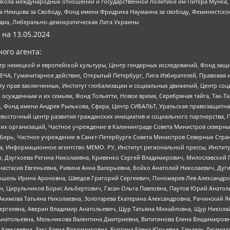
г, Школа международных отношений и государственной политики им Питера Мунка
 Немцова за Свободу, Фонд имени Фридриха Науманна за свободу, Феминистско
медиа, Либерально-демократическая Лига Украины
 на
13.05.2024
ого агента:
р немецкой и европейской культуры, Центр гендерных исследований, Фонд защи
ЧА, Гуманитарное действие, Открытый Петербург, Лига Избирателей, Правовая 
иту прав заключенных, Институт глобализации и социальных движений, Центр 
ужденным и их семьям, Фонд Тольятти, Новое время, Серебряная тайга, Так-Так-
, Фонд имени Андрея Рылькова, Сфера, Центр СИБАЛЬТ, Уральская правозащитна
невосточный центр развития гражданских инициатив и социального партнерства, 
 организаций, Частное учреждение в Калининграде Совета Министров северных 
бирь, Частное учреждение в Санкт-Петербурге Совета Министров Северных Стра
а, Информационное агентство МЕМО. РУ, Институт региональной прессы, Инсти
ч, Дзугкоева Регина Николаевна, Кривенко Сергей Владимирович, Милославски
настасия Евгеньевна, Ривина Анна Валерьевна, Бойко Анатолий Николаевич, Дуг
ошель Ирина Ароновна, Шведов Григорий Сергеевич, Пономарев Лев Александро
ч, Цирульников Борис Альбертович, Гасан Ольга Павловна, Паутов Юрий Анато
Акимова Татьяна Николаевна, Золотарева Екатерина Александровна, Рачинский Я
Сергеевна, Аверин Владимир Анатольевич, Щур Татьяна Михайловна, Щур Никола
Анатольевна, Мельникова Валентина Дмитриевна, Вититинова Елена Владимировн
 Алексеевна, Закс Елена Владимировна, Буртина Елена Юрьевна, Гендель Людмил