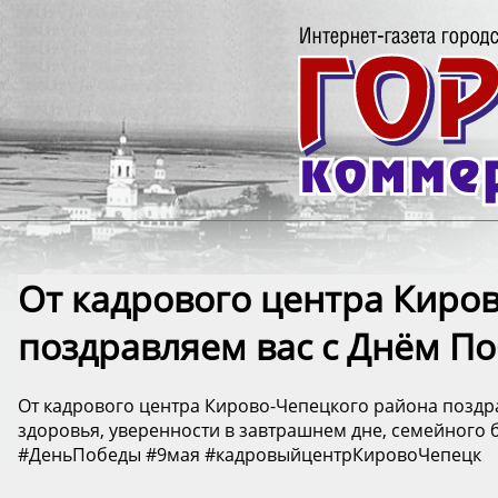
От кадрового центра Киро
поздравляем вас с Днём П
От кадрового центра Кирово-Чепецкого района поздр
здоровья, уверенности в завтрашнем дне, семейного б
#ДеньПобеды #9мая #кадровыйцентрКировоЧепецк