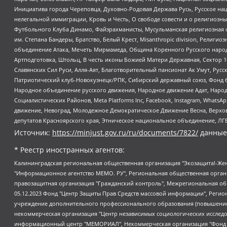
Инициатива города Череповца, Духовно-Родовая Держава Русь, Русское н
нелегальной иммиграции, Кровь и Честь, О свободе совести и о религиоз
Футбольного Клуба Динамо, Файзрахманисты, Мусульманская религиозная о
им. Степана Бандеры, Братство, Белый Крест, Misanthropic division, Рели
объединение Атака, Мечеть Мирмамеда, Община Коренного Русского народа
Артподготовка, Штольц, В честь иконы Божией Матери Державная, Сектор 1
Славянских Сил Руси, Алля-Аят, Благотворительный пансионат Ак Умут, Русск
Патриотический клуб-Новокузнецк/РПК, Сибирский державный союз, Фонд б
Народное объединение русского движения, Народное движение Адат, Народ
Социалистических Районов, Meta Platforms Inc, Facebook, Instagram, Wha
движение, Невоград, Молодежное Демократическое Движение Весна, Верхов
депутатов Красноярского края, Этническое национальное объединение, ЛГ
Источник:
https://minjust.gov.ru/ru/documents/7822/
данные
* Реестр иностранных агентов:
Калининградская региональная общественная организация "Экозащита!-Женсовет", Фонд содействия защите прав и свобод граждан "Общественный вердикт", Фонд "Институт Развития Свободы Информации", Частное учреждение "Информационное агентство МЕМО. РУ", Региональная общественная организация "Общественная комиссия по сохранению наследия академика Сахарова", Фонд поддержки свободы прессы, Санкт-Петербургская общественная правозащитная организация "Гражданский контроль", Межрегиональная общественная организация "Информационно-просветительский центр "Мемориал", Региональный Фонд "Центр Защиты Прав Средств Массовой Информации", с 05.12.2023 Фонд "Центр Защиты Прав Средств массовой информации", Региональная общественная благотворительная организация помощи беженцам и мигрантам "Гражданское содействие", Негосударственное образовательное учреждение дополнительного профессионального образования (повышение квалификации) специалистов "АКАДЕМИЯ ПО ПРАВАМ ЧЕЛОВЕКА", Свердловская региональная общественная организация "Сутяжник", Автономная некоммерческая организация "Центр независимых социологических исследований", Союз общественных объединений "Российский исследовательский центр по правам человека", Региональное общественное учреждение научно-информационный центр "МЕМОРИАЛ", Некоммерческая организация "Фонд защиты гласности", Автономная некоммерческая организация "Институт прав человека", Городская общественная организация "Екатеринбургское общество "МЕМОРИАЛ", Городская общественная организация "Рязанское историко-просветительское и правозащитное общество "Мемориал" (Рязанский Мемориал), Челябинский региональный орган общественной самодеятельности – женское общественное объединение "Женщины Евразии", Челябинский региональный орган общественной самодеятельности "Уральская правозащитная группа", Фонд содействия защите здоровья и социальной справедливости имени Андрея Рылькова, Автономная Некоммерческая Организация "Аналитический Центр Юрия Левады", Автономная некоммерческая организация социальной поддержки населения "Проект Апрель", Региональная общественная организация помощи женщинам и детям, находящимся в кризисной ситуации "Информационно-методический центр "Анна", Фонд содействия развитию массовых коммуникаций и правовому просвещению "Так-так-Так", Фонд содействия устойчивому развитию "Серебряная тайга", Свердловский региональный общественный фонд социальных проектов "Новое время", "Idel.Реалии", Кавказ.Реалии, Крым.Реалии, Телеканал Настоящее Время, Татаро-башкирская служба Радио Свобода (Azatliq Radiosi), Радио Свободная Европа/Радио Свобода (PCE/PC), "Сибирь.Реалии", "Фактограф", Благотворительный фонд помощи осужденным и их семьям, Автономная некоммерческая организация "Институт глобализации и социальных движений", Фонд "В защиту прав заключенных", Частное учреждение "Центр поддержки и содействия развитию средств массовой информации", Пензенский региональный общественный благотворительный фонд "Гражданский союз", "Север.Реалии", Некоммерческая организация Фонд "Правовая инициатива", Общество с ограниченной ответственностью "Радио Свободная Европа/Радио Свобода", Чешское информационное агентство "MEDIUM-ORIENT", Красноярская региональная общественная организация "Мы против СПИДа", Камалягин Денис Николаевич, Маркелов Сергей Евгеньевич, Пономарев Лев Александрович, Савицкая Людмила Алексеевна, Автоно