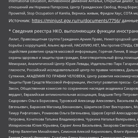
International Education, Антивоенное движение Антальи, Открытый диало
отношений им Нормана Патерсона, Центр Гражданских Свобод, Фонд Бориса
Прометей, Stop Occupation of Karelia, Вернись живым, Фридом Хаус, СОТА 
Источник:
https://minjust.gov.ru/ru/documents/7756/
данные
* Сведения реестра НКО, выполняющих функции иностранн
Лилит, Правозащитная группа Гражданин.Армия.Право, Нижегородский цент
борьбы с коррупцией, Альянс врачей, НАСИЛИЮ.НЕТ, Мы против СПИДа, СВЕ
содействия развитию средств массовой информации, Горячая Линия, В защ
охраны здоровья и защиты прав граждан, Благотворительный фонд помощи ос
Мемориал, Аналитический Центр Юрия Левады, Издательство Парк Гагарина
гласности, Российский исследовательский центр по правам человека, Даль
Сутяжник, АКАДЕМИЯ ПО ПРАВАМ ЧЕЛОВЕКА, Центр развития некоммерческих
Защиты Прав Средств Массовой Информации, Институт развития прессы - Си
Закон, Общественная комиссия по сохранению наследия академика Сахаров
вердикт, Евразийская антимонопольная ассоциация, Бедушев Петр Петрови
Сидорович Ольга Борисовна, Туровский Александр Алексеевич, Васильева А
Евгеньевич, Барахоев Магомед Бекханович, Шарипков Олег Викторович, М
Тимур Рифгатович, Романова Ольга Евгеньевна, Щаров Сергей Алексадрови
Петровна, Кочеткова Татьяна Владимировна, Чуркина Наталья Валерьевна, 
Илларионова Юлия Юрьевна, Саранг Анна Васильевна, Захарова Светлана 
Гефтер Валентин Михайлович, Симонов Алексей Кириллович, Флиге Ирина 
Беляев Сергей Иванович, Голубева Елена Николаевна, Ганнушкина Светлана