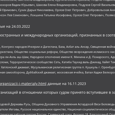
рохоров Вадим Юрьевич, Шахова Елена Владимировна, Подузов Сергей Васильеви
й Ефимович, Сухих Дарья Николаевна, Орлов Олег Петрович, Добровольская Анн
нсон Лев Семенович, Локшина Татьяна Иосифовна, Орлов Олег Петрович, Поляк
ые на
24.03.2022
ностранных и международных организаций, признанных в соотв
нгресс народов Ичкерии и Дагестана, База, Асбат аль-Ансар, Священная война,
уркестана, Общество социальных реформ, Общество возрождения исламского насл
Нусра ли-Ахль аш-Шам, Народное ополчение имени К. Минина и Д. Пожарского, Ад
сломи, Террористическое сообщество Сеть, Катиба Таухид валь-Джихад, Хайят Тах
, Хатлонский джамаат, Мусульманская религиозная группа п. Кушкуль г. Оренбу
ная самооборона, Дуббайский джамаат, московская ячейка, Батал-Хаджи Белхор
organizacii-i-materialy.html
данные на
16.11.2023
анизаций в отношении которых судом принято вступившее в з
 Родовой Державы Русь, Община Духовного Управления Асгардской Веси Беловод
детели Иеговы, Русское национальное единство, Национал-социалистическое об
истическая рабочая партия России, Славянский союз, Формат-18, Благородный Ор