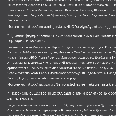
Вячеславович, Арапова Галина Юрьевна, Свечников Анатолий Мариевич, П
Лукашевский Сергей Маркович, Бахмин Вячеслав Иванович, Шабад Анатоли
Александрович, Вицин Сергей Ефимович, Золотухин Борис Андреевич, Леви
Константинович
Источник:
http://unro.minjust.ru/NKOForeignAgent.aspx
данн
* Единый федеральный список организаций, в том числе и
террористическими:
Высший военный Маджлисуль Шура Объединенных сил моджахедов Кавказа, Ко
Лашкар-И-Тайба, Исламская группа, Движение Талибан, Исламская партия Т
Имарат Кавказ, АБТО, Правый сектор, Исламское государство, Джабха аль-
Ат-Тавхида Валь-Джихад, Чистопольский Джамаат, Рохнамо ба суи давлати и
Артподготовка, Религиозная группа “Джамаат “Красный пахарь”, Колумбайн
Челебиджихана, Азов, Партия исламского возрождения Таджикистана, Народ
России, Айдар, Русский добровольческий корпус
Источник:
http://nac.gov.ru/terroristicheskie-i-ekstremistskie-
* Перечень общественных объединений и религиозных орг
деятельности:
Национал-большевистская партия, ВЕК РА, Рада земли Кубанской Духовно
Староверов-Инглингов, Нурджулар, К Богодержавию, Таблиги Джамаат, Сви
Карачая, Союз славян, Ат-Такфир Валь-Хиджра, Пит Буль, Национал-социал