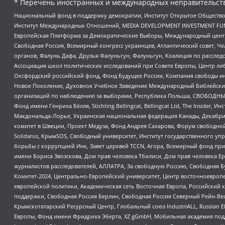
* Перечень иностранных и международных неправительств
Национальный фонд в поддержку демократии, Институт Открытое Общество
Институт Международных Отношений, MEDIA DEVELOPMENT INVESTMENT FUND,
Европейская Платформа за Демократические Выборы, Международный цент
Свободная Россия, Всемирный конгресс украинцев, Атлантический совет, Ч
органов, Фалунь Дафа, Друзья Фалуньгун, Фалуньгун, Коалиция по рассле
Ассоциация школ политических исследований при Совете Европы, Центр ли
Оксфордский российский фонд, Фонд Будущее России, Компания свободы ин
Новое Поколение, Духовное Учебное Заведение Международный Библейский
организаций по наблюдению за выборами, Республика Польша, СВОБОДНЫЙ
Фонд имени Генриха Бёлля, Stichting Bellingcat, Bellingcat Ltd, The Inside
Макдональда-Лорье, Украинская национальная федерация Канады, Декабрис
комитет в Швеции, Проект Медуза, Фонд Андрея Сахарова, Форум свободной 
Solidarus, КрымSOS, Свободный университет, Институт государственного у
борьбы с коррупцией Инк, Завет церквей TCCN, Агора, Всемирный фонд при
имени Бориса Звозскова, Дом прав человека Тбилиси, Дом прав человека Ер
журналистов расследователей, АЛЛАТРА, За свободную Россию, Свободная Б
Комитет-2024, Центрально-Европейский университет, Центр восточноевроп
европейской политики, Академическая сеть Восточная Европа, Российский к
поддержки, Свободная Россия Берлин, Свободная Россия Северный Рейн-Вест
Крымскотатарский Ресурсный Центр, Глобальный союз IndustriALL, Russian E
Европы, Фонд имени Фридриха Эберта, XZ gGmbH, Мобильная академия поддержк