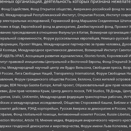
енных организаций, деятельность которых признана нежелате
 Фонд Содействия, Фонд Открытое общество, Американо-российский фонд по э
 Международный Республиканский Институт, Открытая Россия, Институт совре
р электоральных исследований, Германский фонд Маршалла Соединенных Штатов
еловек в беде, Европейский фонд за демократию, Джеймстаунский фонд, Прожект
дованию преследования в отношении Фалуньгун в Китае, Всемирная организация 
беральной современности, Форум русскоязычных европейцев, Немецко-русский о
формации, Проект Медиа, Международное партнерство за права человека, Духов
 Колледж, Международное христианское движение, Всемирный Институт Саентол
 ИДЕЛЬ-УРАЛ, Ассоциация развития журналистики, IStories fonds, Королевск
r, Институт правовой инициативы Центральной и Восточной Европы, Фонд Открытой Э
ты, Международный научный центр им Вудро Вильсона, Свободная пресса, Возро
России, Лига Свободных Наций, Transparеncy International, Форум Свободных Н
правления, Форум гражданского общества Россия, Беллона, Союз жителей острово
роды, BDR Novaja Gazeta-Europe, Алтай проект, Образовательный дом прав челов
еван, Дом прав человека Крым, Центр дикого лосося, TVR Studios, ТВ Дождь, Це
урятия, Uralic, UnKremlin, Международная федерация транспортных рабочих, Ист
ейских и международных исследований, Общество Сторожевой башни, Библии и тр
омитет действия, РЭНД корпорейшн, Русская Америка за демократию в России, Н
фалия, Фонд глобальной помощи, Антивоенный комитет России, Russie-Libertes, L
lection Monitor, Article 19, Мнение медиа, Федерация анархического черного кр
и гендерной демократии и миротворчества, Форум имени Льва Копелева, American C