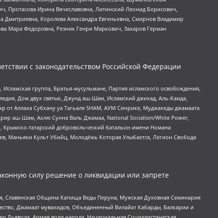
ч, Протасова Ирина Вячеславовна, Литинский Леонид Борисович,
а Дмитриевна, Королева Александра Евгеньевна, Смирнов Владимир
ова Мара Федоровна, Резник Генри Маркович, Захаров Герман
етствии с законодательством Российской Федерации
 Исламская группа, Братья-мусульмане, Партия исламского освобождения,
едия, Дом двух святых, Джунд аш-Шам, Исламский джихад, Аль-Каида,
жр от Аллаха Субхану уа Тагьаля SHAM, АУМ Синрике, Муджахеды джамаата
рир аш-Шам, Ахлю Сунна Валь Джамаа, National Socialism/White Power,
рг, Крымско-татарский добровольческий батальон имени Номана
оев, Маньяки Культ Убийц, Молодёжь Которая Улыбается, Легион Свобода
аконную силу решение о ликвидации или запрете
ья, Славянская Община Капища Веды Перуна, Мужская Духовная Семинария
щество, Джамаат мувахидов, Объединенный Вилайат Кабарды, Балкарии и
ден Дьявола, Армия воли народа, Национальная Социалистическая