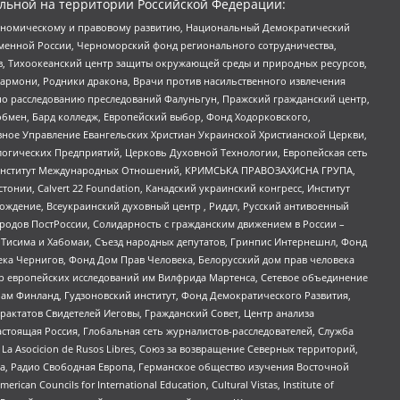
льной на территории Российской Федерации:
кономическому и правовому развитию, Национальный Демократический
менной России, Черноморский фонд регионального сотрудничества,
, Тихоокеанский центр защиты окружающей среды и природных ресурсов,
 Хармони, Родники дракона, Врачи против насильственного извлечения
по расследованию преследований Фалуньгун, Пражский гражданский центр,
бмен, Бард колледж, Европейский выбор, Фонд Ходорковского,
ное Управление Евангельских Христиан Украинской Христианской Церкви,
огических Предприятий, Церковь Духовной Технологии, Европейская сеть
ий Институт Международных Отношений, КРИМСЬКА ПРАВОЗАХИСНА ГРУПА,
стонии, Calvert 22 Foundation, Канадский украинский конгресс, Институт
ждение, Всеукраинский духовный центр , Риддл, Русский антивоенный
ародов ПостРоссии, Солидарность с гражданским движением в России –
в Тисима и Хабомаи, Съезд народных депутатов, Гринпис Интернешнл, Фонд
ека Чернигов, Фонд Дом Прав Человека, Белорусский дом прав человека
нтр европейских исследований им Вилфрида Мартенса, Сетевое объединение
Чам Финланд, Гудзоновский институт, Фонд Демократического Развития,
актатов Свидетелей Иеговы, Гражданский Совет, Центр анализа
астоящая Россия, Глобальная сеть журналистов-расследователей, Служба
a Asocicion de Rusos Libres, Союз за возвращение Северных территорий,
еста, Радио Свободная Европа, Германское общество изучения Восточной
ouncils for International Education, Cultural Vistas, Institute of