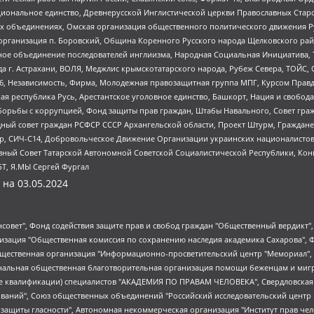
ациональное единство, Древнерусской Инглистической церкви Православных Ста
ных объединениях, Омская организация общественного политического движения Р
рганизация п. Боровский, Община Коренного Русского народа Щелковского район
гиозное объединение последователей инглиизма, Народная Социальная Инициатива,
 г. Астрахани, ВОЛЯ, Меджлис крымскотатарского народа, Рубеж Севера, ТОЙС, 
6, Независимость, Фирма, Молодежная правозащитная группа МПГ, Курсом Правд
ая республика Русь, Арестантское уголовное единство, Башкорт, Нация и свобода,
орьбы с коррупцией, Фонд защиты прав граждан, Штабы Навального, Совет гражд
ный совет граждан РСФСР СССР Архангельской области, Проект Штурм, Граждане 
tsApp, СИЧ-С14, Добровольческое Движение Организации украинских националисто
ный Совет Татарской Автономной Советской Социалистической Республики, Кон
БТ, Я.МЫ Сергей Фургал
 на
03.05.2024
мная некоммерческая организация "Центр по работе с проблемой насилия "НАСИЛИЮ.НЕТ", Межрегиональный профессиональный союз работников здравоохранения "Альянс врачей", Юридическое лицо, зарегистрированное в Латвийской Республике, SIA "Medusa Project" (регистрационный номер 40103797863, дата регистрации 10.06.2014), Некоммерческая организация "Фонд по борьбе с коррупцией", Автономная некоммерческая организация "Институт права и публичной политики", Баданин Роман Сергеевич, Гликин Максим Александрович, Железнова Мария Михайловна, Лукьянова Юлия Сергеевна, Маетная Елизавета Витальевна, Маняхин Петр Борисович, Чуракова Ольга Владимировна, Ярош Юлия Петровна, Юридическое лицо "The Insider SIA", зарегистрированное в Риге, Латвийская Республика (дата регистрации 26.06.2015), являющееся администратором доменного имени интернет-издания "The Insider SIA", https://theins.ru, Постернак Алексей Евгеньевич, Рубин Михаил Аркадьевич, Анин Роман Александрович, Юридическое лицо Istories fonds, зарегистрированное в Латвийской Республике (регистрационный номер 50008295751, дата регистрации 24.02.2020), Великовский Дмитрий Александрович, Долинина Ирина Николаевна, Мароховская Алеся Алексеевна, Шлейнов Роман Юрьевич, Шмагун Олеся Валентиновна, Общество с ограниченной ответственностью "Альтаир 2021", Общество с ограниченной ответственностью "Вега 2021", Общество с ограниченной ответственностью "Главный редактор 2021", Общество с ограниченной ответственностью "Ромашки монолит", Важенков Артем Валерьевич, Ивановская областная общественная организация "Центр гендерных исследований", Гурман Юрий Альбертович, Медиапроект "ОВД-Инфо", Егоров Владимир Владимирович, Жилинский Владимир Александрович, Общество с ограниченной ответственностью "ЗП", Иванова София Юрьевна, Карезина Инна Павловна, Кильтау Екатерина Викторовна, Петров Алексей Викторович, Пискунов Сергей Евгеньевич, Смирнов Сергей Сергеевич, Тихонов Михаил Сергеевич, Общество с ограниченной ответственностью "ЖУРНАЛИСТ-ИНОСТРАННЫЙ АГЕНТ", Арапова Галина Юрьевна, Вольтская Татьяна Анатольевна, Американская компания "Mason G.E.S. Anonymous Foundation" (США), являющаяся владельцем интернет-издания https://mnews.world/, Компания "Stichting Bellingcat", зарегистрированная в Нидерландах (дата регистрации 11.07.2018), Захаров Андрей Вячеславович, Клепиковская Екатерина Дмитриевна, Общество с ограниченной ответственностью "МЕМО", Перл Роман Александрович, Симонов Евгений Алексеевич, Соловьева Елена Анатольевна, Сотников Даниил Владимирович, Сурначева Елизавета Дмитриевна, Автономная некоммерческая организация по защите прав человека и информированию населения "Якутия – Наше Мнение", Общество с ограниченной ответственностью "Москоу диджитал медиа", с 26.01.2023 Общество с ограниченной ответственностью "Чайка Белые сады", Ветошкина Валерия Валерьевна, Заговора Максим Александрович, Межрегиональное общественное движение "Российская ЛГБТ - сеть", Оленичев Максим Владимирович, Павлов Иван Юрьевич, Скворцова Елена Сергеевна, Общество с ограниченной ответственностью "Как бы инагент", Кочетков Игорь Викторович, Общество с ограниченной ответственностью "Честные выборы", Еланчик Олег Александрович, Общество с ограниченной ответственностью "Нобелевский призыв", Гималова Регина Эмилевна, Григорьев Андрей Валерьевич, Григорьева Алина Александровна, Ассоциация по содействию защите прав призывников, альтернативнослужащих и военнослужащих "Правозащитная группа "Гражданин.Армия.Право", Хисамова Регина Фаритовна, Автономная некоммерческая организация по реализации социально-правовых программ "Лилит", Дальн