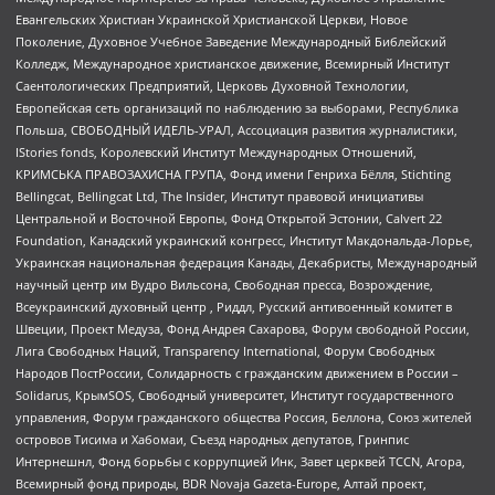
Евангельских Христиан Украинской Христианской Церкви, Новое
Поколение, Духовное Учебное Заведение Международный Библейский
Колледж, Международное христианское движение, Всемирный Институт
Саентологических Предприятий, Церковь Духовной Технологии,
Европейская сеть организаций по наблюдению за выборами, Республика
Польша, СВОБОДНЫЙ ИДЕЛЬ-УРАЛ, Ассоциация развития журналистики,
IStories fonds, Королевский Институт Международных Отношений,
КРИМСЬКА ПРАВОЗАХИСНА ГРУПА, Фонд имени Генриха Бёлля, Stichting
Bellingcat, Bellingcat Ltd, The Insider, Институт правовой инициативы
Центральной и Восточной Европы, Фонд Открытой Эстонии, Calvert 22
Foundation, Канадский украинский конгресс, Институт Макдональда-Лорье,
Украинская национальная федерация Канады, Декабристы, Международный
научный центр им Вудро Вильсона, Свободная пресса, Возрождение,
Всеукраинский духовный центр , Риддл, Русский антивоенный комитет в
Швеции, Проект Медуза, Фонд Андрея Сахарова, Форум свободной России,
Лига Свободных Наций, Transparеncy International, Форум Свободных
Народов ПостРоссии, Солидарность с гражданским движением в России –
Solidarus, КрымSOS, Свободный университет, Институт государственного
управления, Форум гражданского общества Россия, Беллона, Союз жителей
островов Тисима и Хабомаи, Съезд народных депутатов, Гринпис
Интернешнл, Фонд борьбы с коррупцией Инк, Завет церквей TCCN, Агора,
Всемирный фонд природы, BDR Novaja Gazeta-Europe, Алтай проект,