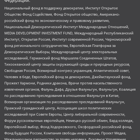
Федерации:
Национальный фонд в поддержку демократии, Институт Открытое
Общество Фонд Содействия, Фонд Открытое общество, Американо-
российский фонд по экономическому и правовому развитию,
Национальный Демократический Институт Международных Отношений,
MEDIA DEVELOPMENT INVESTMENT FUND, Международный Республиканский
Институт, Открытая Россия, Институт современной России, Черноморский
фонд регионального сотрудничества, Европейская Платформа за
Демократические Выборы, Международный центр электоральных
исследований, Германский фонд Маршалла Соединенных Штатов,
Тихоокеанский центр защиты окружающей среды и природных ресурсов,
Свободная Россия, Всемирный конгресс украинцев, Атлантический совет,
Человек в беде, Европейский фонд за демократию, Джеймстаунский фонд,
Прожект Хармони, Родники дракона, Врачи против насильственного
извлечения органов, Фалунь Дафа, Друзья Фалуньгун, Фалуньгун, Коалиция
по расследованию преследования в отношении Фалуньгун в Китае,
Всемирная организация по расследованию преследований Фалуньгун,
Пражский гражданский центр, Ассоциация школ политических
исследований при Совете Европы, Центр либеральной современности,
Форум русскоязычных европейцев, Немецко-русский обмен, Бард колледж,
Европейский выбор, Фонд Ходорковского, Оксфордский российский фонд,
Фонд Будущее России, Компания свободы информации, Проект Медиа,
Международное партнерство за права человека, Духовное Управление