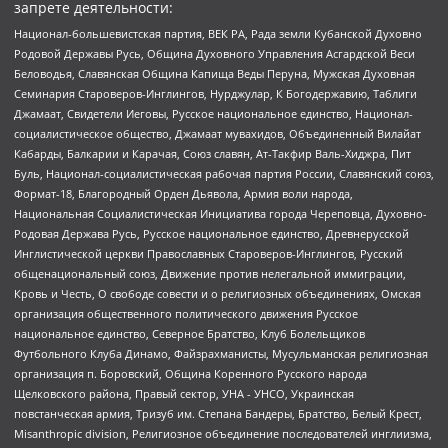
запрете деятельности:
Национал-большевистская партия, ВЕК РА, Рада земли Кубанской Духовно
Родовой Державы Русь, Община Духовного Управления Асгардской Веси
Беловодья, Славянская Община Капища Веды Перуна, Мужская Духовная
Семинария Староверов-Инглингов, Нурджулар, К Богодержавию, Таблиги
Джамаат, Свидетели Иеговы, Русское национальное единство, Национал-
социалистическое общество, Джамаат мувахидов, Объединенный Вилайат
Кабарды, Балкарии и Карачая, Союз славян, Ат-Такфир Валь-Хиджра, Пит
Буль, Национал-социалистическая рабочая партия России, Славянский союз,
Формат-18, Благородный Орден Дьявола, Армия воли народа,
Национальная Социалистическая Инициатива города Череповца, Духовно-
Родовая Держава Русь, Русское национальное единство, Древнерусской
Инглистической церкви Православных Староверов-Инглингов, Русский
общенациональный союз, Движение против нелегальной иммиграции,
Кровь и Честь, О свободе совести и о религиозных объединениях, Омская
организация общественного политического движения Русское
национальное единство, Северное Братство, Клуб Болельщиков
Футбольного Клуба Динамо, Файзрахманисты, Мусульманская религиозная
организация п. Боровский, Община Коренного Русского народа
Щелковского района, Правый сектор, УНА - УНСО, Украинская
повстанческая армия, Тризуб им. Степана Бандеры, Братство, Белый Крест,
Misanthropic division, Религиозное объединение последователей инглиизма,