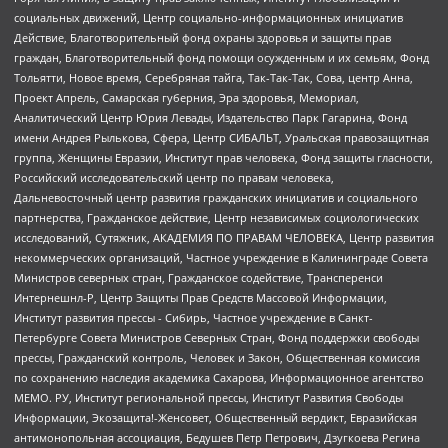
социальных движений, Центр социально-информационных инициатив
Действие, Благотворительный фонд охраны здоровья и защиты прав
граждан, Благотворительный фонд помощи осужденным и их семьям, Фонд
Тольятти, Новое время, Серебряная тайга, Так-Так-Так, Сова, центр Анна,
Проект Апрель, Самарская губерния, Эра здоровья, Мемориал,
Аналитический Центр Юрия Левады, Издательство Парк Гагарина, Фонд
имени Андрея Рылькова, Сфера, Центр СИБАЛЬТ, Уральская правозащитная
группа, Женщины Евразии, Институт прав человека, Фонд защиты гласности,
Российский исследовательский центр по правам человека,
Дальневосточный центр развития гражданских инициатив и социального
партнерства, Гражданское действие, Центр независимых социологических
исследований, Сутяжник, АКАДЕМИЯ ПО ПРАВАМ ЧЕЛОВЕКА, Центр развития
некоммерческих организаций, Частное учреждение в Калининграде Совета
Министров северных стран, Гражданское содействие, Трансперенси
Интернешнл-Р, Центр Защиты Прав Средств Массовой Информации,
Институт развития прессы - Сибирь, Частное учреждение в Санкт-
Петербурге Совета Министров Северных Стран, Фонд поддержки свободы
прессы, Гражданский контроль, Человек и Закон, Общественная комиссия
по сохранению наследия академика Сахарова, Информационное агентство
МЕМО. РУ, Институт региональной прессы, Институт Развития Свободы
Информации, Экозащита!-Женсовет, Общественный вердикт, Евразийская
антимонопольная ассоциация, Бедушев Петр Петрович, Дзугкоева Регина