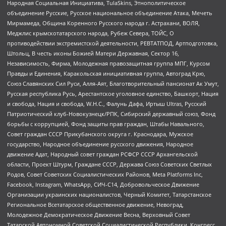
Народная Социальная Инициатива, TulaSkins, Этнополитическое
объединение Русские, Русское национальное объединение Атака, Мечеть
Мирмамеда, Община Коренного Русского народа г. Астрахани, ВОЛЯ,
Меджлис крымскотатарского народа, Рубеж Севера, ТОЙС, О
противодействии экстремистской деятельности, РЕВТАТПОД, Артподготовка,
Штольц, В честь иконы Божией Матери Державная, Сектор 16,
Независимость, Фирма, Молодежная правозащитная группа МПГ, Курсом
Правды и Единения, Каракольская инициативная группа, Автоград Крю,
Союз Славянских Сил Руси, Алля-Аят, Благотворительный пансионат Ак Умут,
Русская республика Русь, Арестантское уголовное единство, Башкорт, Нация
и свобода, Нация и свобода, W.H.С., Фалунь Дафа, Иртыш Ultras, Русский
Патриотический клуб-Новокузнецк/РПК, Сибирский державный союз, Фонд
борьбы с коррупцией, Фонд защиты прав граждан, Штабы Навального,
Совет граждан СССР Прикубанского округа г. Краснодара, Мужское
государство, Народное объединение русского движения, Народное
движение Адат, Народный совет граждан РСФСР СССР Архангельской
области, Проект Штурм, Граждане СССР, Держава Союз Советских Светлых
Родов, Совет Советских Социалистических Районов, Meta Platforms Inc,
Facebook, Instagram, WhatsApp, СИЧ-С14, Добровольческое Движение
Организации украинских националистов, Черный Комитет, Татарстанское
Региональное Всетатарское общественное движение, Невоград,
Молодежное Демократическое Движение Весна, Верховный Совет
Татарской Автономной Советской Социалистической Республики, Конгресс