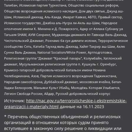
Талибан, Исламская партия Туркестана, Общество социальных реформ,
Общество возрождения исламского наследия, Дом двух святых, Джунд аш-
Шам, Исламский джихад, Аль-Каида, Имарат Кавказ, АБТО, Правый сектор,
Исламское государство, Джабха аль-Нусра ли-Ахль аш-Шам, Народное
ополчение имени К. Минина и Д. Пожарского, Аджр от Аллаха Субхану уа
Тагьаля SHAM, АУМ Синрике, Муджахеды джамаата Ат-Тавхида Валь-Джихад,
Чистопольский Джамаат, Рохнамо ба суи давлати исломи, Террористическое
сообщество Сеть, Катиба Таухид валь-Джихад, Хайят Тахрир аш-Шам, Ахлю
Сунна Валь Джамаа, National Socialism/White Power, Артподготовка,
Религиозная группа “Джамаат “Красный пахарь”, Колумбайн, Хатлонский
джамаат, Мусульманская религиозная группа п. Кушкуль г. Оренбург,
Крымско-татарский добровольческий батальон имени Номана
Челебиджихана, Азов, Партия исламского возрождения Таджикистана,
Народная самооборона, Дуббайский джамаат, московская ячейка, Батал-
Хаджи Белхороев, Маньяки Культ Убийц, Молодёжь Которая Улыбается,
Легион Свобода России, Айдар, Русский добровольческий корпус
Источник:
http://nac.gov.ru/terroristicheskie-i-ekstremistskie-
organizacii-i-materialy.html
данные на
16.11.2023
* Перечень общественных объединений и религиозных
организаций в отношении которых судом принято
вступившее в законную силу решение о ликвидации или