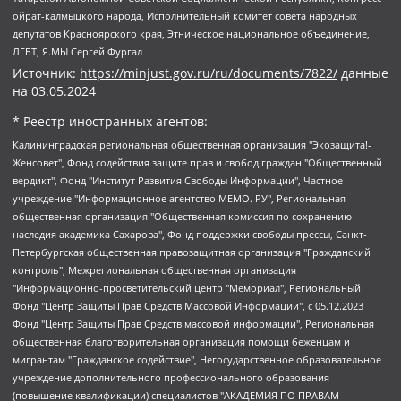
ойрат-калмыцкого народа, Исполнительный комитет совета народных
депутатов Красноярского края, Этническое национальное объединение,
ЛГБТ, Я.МЫ Сергей Фургал
Источник:
https://minjust.gov.ru/ru/documents/7822/
данные
на
03.05.2024
* Реестр иностранных агентов:
Калининградская региональная общественная организация "Экозащита!-Женсовет", Фонд содействия защите прав и свобод граждан "Общественный вердикт", Фонд "Институт Развития Свободы Информации", Частное учреждение "Информационное агентство МЕМО. РУ", Региональная общественная организация "Общественная комиссия по сохранению наследия академика Сахарова", Фонд поддержки свободы прессы, Санкт-Петербургская общественная правозащитная организация "Гражданский контроль", Межрегиональная общественная организация "Информационно-просветительский центр "Мемориал", Региональный Фонд "Центр Защиты Прав Средств Массовой Информации", с 05.12.2023 Фонд "Центр Защиты Прав Средств массовой информации", Региональная общественная благотворительная организация помощи беженцам и мигрантам "Гражданское содействие", Негосударственное образовательное учреждение дополнительного профессионального образования (повышение квалификации) специалистов "АКАДЕМИЯ ПО ПРАВАМ ЧЕЛОВЕКА", Свердловская региональная общественная организация "Сутяжник", Автономная некоммерческая организация "Центр независимых социологических исследований", Союз общественных объединений "Российский исследовательский центр по правам человека", Региональное общественное учреждение научно-информационный центр "МЕМОРИАЛ", Некоммерческая организация "Фонд защиты гласности", Автономная некоммерческая организация "Институт прав человека", Городская общественная организация "Екатеринбургское общество "МЕМОРИАЛ", Городская общественная организация "Рязанское историко-просветительское и правозащитное общество "Мемориал" (Рязанский Мемориал), Челябинский региональный орган общественной самодеятельности – женское общественное объединение "Женщины Евразии", Челябинский региональный орган общественной самодеятельности "Уральская правозащитная группа", Фонд содействия защите здоровья и социальной справедливости имени Андрея Рылькова, Автономная Некоммерческая Организация "Аналитический Центр Юрия Левады", Автономная некоммерческая организация социальной поддержки населения "Проект Апрель", Региональная общественная организация помощи женщинам и детям, находящимся в кризисной ситуации "Информационно-методический центр "Анна", Фонд содействия развитию массовых коммуникаций и правовому просвещению "Так-так-Так", Фонд содействия устойчивому развитию "Серебряная тайга", Свердловский региональный общественный фонд социальных проектов "Новое время", "Idel.Реалии", Кавказ.Реалии, Крым.Реалии, Телеканал Настоящее Время, Татаро-башкирская служба Радио Свобода (Azatliq Radiosi), Радио Свободная Европа/Радио Свобода (PCE/PC), "Сибирь.Реалии", "Фактограф", Благотворительный фонд помощи осужденным и их семьям, Автономная некоммерческая организация "Институт глобализации и социальных движений", Фонд "В защиту прав заключенных", Частное учреждение "Центр поддержки и содействия развитию средств массовой информации", Пензенский региональный общественный благотворительный фонд "Гражданский союз", "Север.Реалии", Некоммерческая организация Фонд "Правовая инициатива", Общество с ограниченной ответственностью "Радио Свободная Европа/Радио Свобода", Чешское информационное агентство "MEDIUM-ORIENT", Красноярская региональная общественная организация "Мы против СПИДа", Камалягин Денис Николаевич, Маркелов Сергей Евгеньевич, Пономарев Лев Александрович, Савицкая Людмила Алексеевна, Автономная некоммерческая организация "Центр по работе с проблемой насилия "НАСИЛИЮ.НЕТ", Межрегиональный профессиональный союз работников здравоохранения "Альянс врачей", Юридическое лицо, зарегистрированное в Латвийской Республике, SIA "Medusa Project" (регистрационный номер 40103797863, дата регистрации 10.06.2014), Некоммерческая организация "Фонд по борьбе с коррупцией", Автономная некоммерческая организация "Институт права и публичной политики", Баданин Роман Сергеевич, Гликин Максим Александрович, Железнова Мария Михайловна, Лукьянова Юлия Сергеевна, Маетная Елизавета Витальевна, Маняхин Петр Борисович, Чуракова Ольга Владимировна, Ярош Юлия Петровна, Юридическое лицо "The Insider SIA", зарегистрированное в Риге, Латвийская Республика (дата регистрации 26.06.2015), являющееся администратором доменного имени интернет-издания "The Insider SIA", https://theins.ru, Постернак Алексей Евгеньевич, Рубин Михаил Аркадьевич, Анин Роман Александрович, Юридическое лицо Istories fonds, зарегистрированное в Латвийской Республике (регистрационный номер 50008295751, дата регистрации 24.02.2020), Великовский Дмитрий Александрович, Долинина Ирина Николаевна, Мароховская Алеся Алексеевна, Шлейнов Роман Юрьевич, Шмагун Олеся Валентиновна, Общество с ограниченной ответственностью "Альтаир 2021", Общество с ограниченной ответственностью "Вега 2021", Общество с ограниченной ответственностью "Главный редактор 2021", Общество с ограниченной ответственностью "Ромашки монолит", Важенков Артем Валерьевич, Ивановская областная общественная организация "Центр гендерных исследований", Гурман Юрий Альбертович, Медиапроект "ОВД-Инфо", Егоров Владимир Владимирович, Жилинский Владимир Александрович, Общество с ограниченной ответственностью "ЗП", Иванова София Юрьевна, Карезина Инна Павловна, Кильтау Екатерина Викторовна, Петров Алексей Викторович, Пискунов Сергей Евгеньевич, Смирнов Сергей Сергеевич, Тихонов Михаил Сергеевич, Общество с ограниченной ответственностью "ЖУРНАЛИСТ-ИНОСТРАННЫЙ АГЕНТ", Арапова Галина Юрьевна, Вольтская Татьяна Анатольевна, Американская компания "Mason G.E.S. Anonymous Foundation" (США), являющаяся владельцем интернет-издания https://mnews.world/, Компания "Stichting Bellingcat", зарегистрированная в Нидерландах (дата регистрации 11.07.2018), Захаров Андрей Вячеславович, Клепиковская Екатерина Дмитриевна, Общество с ограниченной ответственностью "МЕМО", Перл Роман Александрович, Симонов Евгений Алексеевич, Соловьева Елена Анатольевна, Сотников Даниил Владимирович, Сурначева Елизавета Дмитриевна, Автономная некоммерческая организация по защите прав человека и информированию населения "Якутия – Наше Мнение", Общество с ограниченной ответственностью "Москоу диджитал медиа", с 26.01.2023 Общество с ограниченной ответственностью "Чайка Белые сады", Ветошкина Валерия Валерьевна, Заговора Максим Александрович, Межрегиональное общественное движение "Российская ЛГБТ - сеть", Оленичев Максим Владимирович, Павлов Иван Юрьевич, Скворцова Елена Сергеевна, Общество с ограниченной ответственностью "Как бы инагент", Кочетков Игорь Викторович, Общество с ограниченной ответственностью "Честные выборы", Еланчик Олег Александрович, Общество с ограниченной ответственностью "Нобелевский призыв", Гималова Регина Эмилевна, Григорьев Андрей Валерьевич, Григорьева Алина Александровна, Ассоциация по содействию защите прав призывников, альтернативнослужащих и военнослужащих "Правозащитная группа "Гражданин.Армия.Право", Хисамова Регина Фаритовна, Автономная некоммерческая организация по реализации социально-правовых программ "Лилит", Дальневосточное общественное движение "Маяк", Санкт-Петербургская ЛГБТ-инициативная группа "Выход", Инициативная группа ЛГБТ+ "Реверс", Алексеев Андрей Викторович, Бекбулатова Таисия Львовна, Беляев Иван Михайлович, Владыкина Елена Сергеевна, Гельман Марат Александрович, Никульшина Вероника Юрьевна, Толоконникова Надежда Андреевна, Шендерович Виктор Анатольевич, Общество с ограниченной ответственностью "Данное сообщение", Общество с ограниченной ответственностью Издательский дом "Новая глава", Айнбиндер Александра Александровна, Московский комьюнити-центр для ЛГБТ+инициатив, Благотворительный фонд развития филантропии, Deutsche Welle (Германия, Kurt-Schumacher-Strasse 3, 53113 Bonn), Борзунова Мария Михайловна, Воробьев Виктор Викторович, Голубева Анна Львовна, Константинова Алла Михайловна, Малкова Ирина Владимировна, Мурадов Мурад Абдулгалимович, Осетинская Елизавета Николаевна, Понасенков Евгений Николаевич, Ганапольский Матвей Юрьевич, Киселев Евгений Алексеевич, Борухович Ирина Григорьевна, Дремин Иван Тимофеевич, Дубровский Дмитрий Викторович, Красноярская региональная общественная организация поддержки и развития альтернативных образовательных технологий и межкультурных коммуникаций "ИНТЕРРА", Маяковская Екатерина Алексеевна, Фейгин Марк Захарович, Филимонов Андрей Викторович, Дзугкоева Регина Николаевна, Доброхотов Роман Александрович, Дудь Юрий Александрович, Елкин Сергей Владимирович, Кругликов Кирилл Игоревич, Сабунаева Мария Леонидовна, Семенов Алексей Владимирович, Шаинян Карен Багратович, Шульман Екатерина Михайловна, Асафьев Артур Валерьевич, Вахштайн Виктор Семенович, Венедиктов Алексей Алексеевич, Лушникова Екатерина Евгеньевна, Волков Леонид Михайлович, Невзоров Александр Глебович, Пархоменко Сергей Борисович, Сироткин Ярослав Николаевич, Кара-Мурза Владимир Владимирович, Баранова Наталья Владимировна, Гозман Леонид Яковлевич, Кагарлицкий Борис Юльевич, Климарев Михаил Валерьевич, Милов Владимир Станиславович, Автономная некоммерческая организация Краснодарский центр современного искусства "Типография", Моргенштерн Алишер Тагирович, Соболь Любовь Эдуардовна, Общество с ограниченной ответственностью "ЛИЗА НОРМ", Каспаров Гарри Кимович, Ходорковский Михаил Борисович, Общество с ограниченной ответственностью "Апрельские тезисы", Данилович Ирина Брониславовна, Кашин Олег Владимирович, Петров Николай Владимирович, Пивоваров Алексей Владимирович, Соколов Михаил Владимирович, Цветкова Юлия Владимировна, Чичваркин Евгений Александрович, Комитет против пыток/Команда против пыток, Общество с ограниченной ответственностью "Первый научный", Общество с ограниченной ответственностью "Вертолет и ко", Белоцерковская Вероника Борисовна, Кац Максим Евгеньевич, Лазарева Татьяна Юрьевна, Шаведдинов Руслан Табризович, Яшин Илья Валерьевич, Общество с ограниченной ответственностью "Иноагент ААВ", Алешковский Дмитрий Петрович, Альбац Евгения Марковна, Быков Дмитрий Львович, Галямина Юлия Евгеньевна, Лойко Сергей Леонидович, Мартынов Кирилл Константинович, Медведев Сергей Александрович, Крашенинников Федор Геннадиевич, Гордеева Катерина Вл