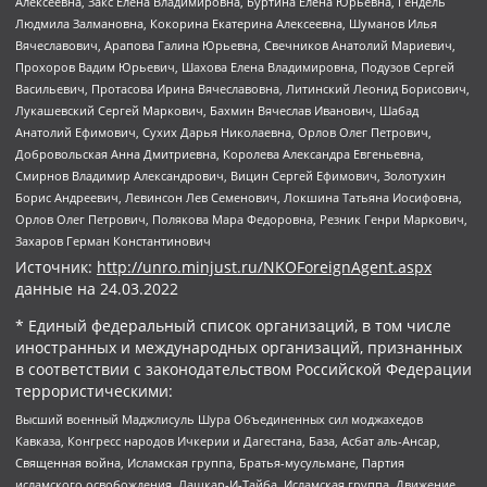
Алексеевна, Закс Елена Владимировна, Буртина Елена Юрьевна, Гендель
Людмила Залмановна, Кокорина Екатерина Алексеевна, Шуманов Илья
Вячеславович, Арапова Галина Юрьевна, Свечников Анатолий Мариевич,
Прохоров Вадим Юрьевич, Шахова Елена Владимировна, Подузов Сергей
Васильевич, Протасова Ирина Вячеславовна, Литинский Леонид Борисович,
Лукашевский Сергей Маркович, Бахмин Вячеслав Иванович, Шабад
Анатолий Ефимович, Сухих Дарья Николаевна, Орлов Олег Петрович,
Добровольская Анна Дмитриевна, Королева Александра Евгеньевна,
Смирнов Владимир Александрович, Вицин Сергей Ефимович, Золотухин
Борис Андреевич, Левинсон Лев Семенович, Локшина Татьяна Иосифовна,
Орлов Олег Петрович, Полякова Мара Федоровна, Резник Генри Маркович,
Захаров Герман Константинович
Источник:
http://unro.minjust.ru/NKOForeignAgent.aspx
данные на
24.03.2022
* Единый федеральный список организаций, в том числе
иностранных и международных организаций, признанных
в соответствии с законодательством Российской Федерации
террористическими:
Высший военный Маджлисуль Шура Объединенных сил моджахедов
Кавказа, Конгресс народов Ичкерии и Дагестана, База, Асбат аль-Ансар,
Священная война, Исламская группа, Братья-мусульмане, Партия
исламского освобождения, Лашкар-И-Тайба, Исламская группа, Движение