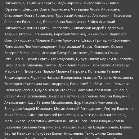
Николаевна, Кривенко Сергей Владимирович, Милославский Павел
Юрьевич, Шнырова Ольга Вадимовна, Чанышева Лилия Айратовна,
Сидорович Ольга Борисовна, Туровский Александр Алексеевич, Васильева
Анастасия Евгеньевна, Ривина Анна Валерьевна, Бойко Анатолий
Николаевич, Дугин Сергей Георгиевич, Пивоваров Андрей Сергеевич,
Аверин Виталий Евгеньевич, Барахоев Магомед Бекханович, Шарипков
Олег Викторович, Мошель Ирина Ароновна, Шведов Григорий Сергеевич,
Пономарев Лев Александрович, Каргалицкий Борис Юльевич, Созаев
Валерий Валерьевич, Исламов Тимур Рифгатович, Романова Ольга
Евгеньевна, Щаров Сергей Алексадрович, Цирульников Борис Альбертович,
Гасан Ольга Павловна, Паутов Юрий Анатольевич, Верховский Александр
Маркович, Пислакова-Паркер Марина Петровна, Кочеткова Татьяна
Владимировна, Чуркина Наталья Валерьевна, Акимова Татьяна Николаевна,
Золотарева Екатерина Александровна, Рачинский Ян Збигневич, Жемкова
Елена Борисовна, Гудков Лев Дмитриевич, Илларионова Юлия Юрьевна,
Саранг Анна Васильевна, Захарова Светлана Сергеевна, Аверин Владимир
Анатольевич, Щур Татьяна Михайловна, Щур Николай Алексеевич,
Блинушов Андрей Юрьевич, Мосин Алексей Геннадьевич, Гефтер Валентин
Михайлович, Симонов Алексей Кириллович, Флиге Ирина Анатольевна,
Мельникова Валентина Дмитриевна, Вититинова Елена Владимировна,
Баженова Светлана Куприяновна, Максимов Сергей Владимирович, Беляев
Сергей Иванович, Голубева Елена Николаевна, Ганнушкина Светлана