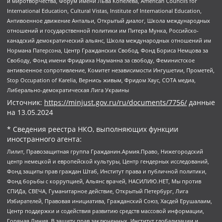
и миротворчества, Форум имени Льва Копелева, American Councils for
International Education, Cultural Vistas, Institute of International Education,
Антивоенное движение Антальи, Открытый диалог, Школа международных
отношений и государственной политики им Питера Мунка, Российско-
канадский демократический альянс, Школа международных отношений им
Нормана Патерсона, Центр Гражданских Свобод, Фонд Бориса Немцова за
Свободу, Фонд имени Фридриха Науманна за свободу, Феминистское
антивоенное сопротивление, Комитет независимости Ингушетии, Прометей,
Stop Occupation of Karelia, Вернись живым, Фридом Хаус, СОТА медиа,
Либерально-демократическая Лига Украины
Источник:
https://minjust.gov.ru/ru/documents/7756/
данные
на
13.05.2024
* Сведения реестра НКО, выполняющих функции
иностранного агента:
Лилит, Правозащитная группа Гражданин.Армия.Право, Нижегородский
центр немецкой и европейской культуры, Центр гендерных исследований,
Фонд защиты прав граждан Штаб, Институт права и публичной политики,
Фонд борьбы с коррупцией, Альянс врачей, НАСИЛИЮ.НЕТ, Мы против
СПИДа, СВЕЧА, Гуманитарное действие, Открытый Петербург, Лига
Избирателей, Правовая инициатива, Гражданский Союз, Хасдей Ерушалаим,
Центр поддержки и содействия развитию средств массовой информации,
Горячая Линия, В защиту прав заключенных, Институт глобализации и