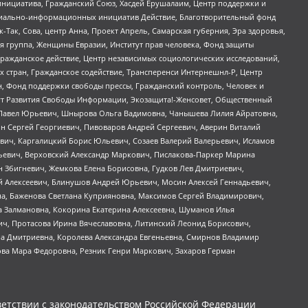
инициатива, Гражданский Союз, Хасдей Ерушалаим, Центр поддержки и
социально-информационных инициатив Действие, Благотворительный фонд
Так, Сова, центр Анна, Проект Апрель, Самарская губерния, Эра здоровья,
я группа, Женщины Евразии, Институт прав человека, Фонд защиты
Гражданское действие, Центр независимых социологических исследований,
стран, Гражданское содействие, Трансперенси Интернешнл-Р, Центр
н, Фонд поддержки свободы прессы, Гражданский контроль, Человек и
тут Развития Свободы Информации, Экозащита!-Женсовет, Общественный
й Павел Юрьевич, Шнырова Ольга Вадимовна, Чанышева Лилия Айратовна,
ин Сергей Георгиевич, Пивоваров Андрей Сергеевич, Аверин Виталий
вич, Каргалицкий Борис Юльевич, Созаев Валерий Валерьевич, Исламов
льевич, Верховский Александр Маркович, Пислакова-Паркер Марина
н Збигневич, Жемкова Елена Борисовна, Гудков Лев Дмитриевич,
й Алексеевич, Блинушов Андрей Юрьевич, Мосин Алексей Геннадьевич,
а, Баженова Светлана Куприяновна, Максимов Сергей Владимирович,
а Залмановна, Кокорина Екатерина Алексеевна, Шуманов Илья
ч, Протасова Ирина Вячеславовна, Литинский Леонид Борисович,
а Дмитриевна, Королева Александра Евгеньевна, Смирнов Владимир
ова Мара Федоровна, Резник Генри Маркович, Захаров Герман
етствии с законодательством Российской Федерации