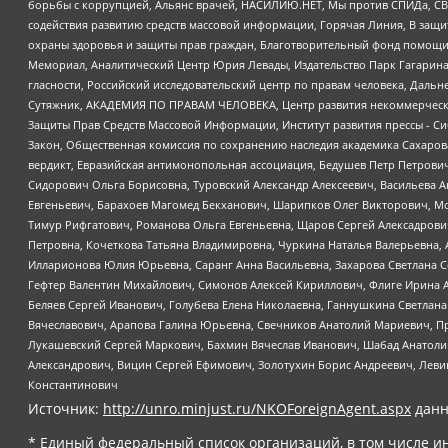
борьбы с коррупцией, Альянс врачей, НАСИЛИЮ.НЕТ, Мы против СПИДа, СВЕ
содействия развитию средств массовой информации, Горячая Линия, В защ
охраны здоровья и защиты прав граждан, Благотворительный фонд помощи ос
Мемориал, Аналитический Центр Юрия Левады, Издательство Парк Гагарина
гласности, Российский исследовательский центр по правам человека, Даль
Сутяжник, АКАДЕМИЯ ПО ПРАВАМ ЧЕЛОВЕКА, Центр развития некоммерческих
Защиты Прав Средств Массовой Информации, Институт развития прессы - Си
Закон, Общественная комиссия по сохранению наследия академика Сахаров
вердикт, Евразийская антимонопольная ассоциация, Бедушев Петр Петрови
Сидорович Ольга Борисовна, Туровский Александр Алексеевич, Васильева А
Евгеньевич, Барахоев Магомед Бекханович, Шарипков Олег Викторович, М
Тимур Рифгатович, Романова Ольга Евгеньевна, Щаров Сергей Алексадрови
Петровна, Кочеткова Татьяна Владимировна, Чуркина Наталья Валерьевна, 
Илларионова Юлия Юрьевна, Саранг Анна Васильевна, Захарова Светлана 
Гефтер Валентин Михайлович, Симонов Алексей Кириллович, Флиге Ирина 
Беляев Сергей Иванович, Голубева Елена Николаевна, Ганнушкина Светлана
Вячеславович, Арапова Галина Юрьевна, Свечников Анатолий Мариевич, П
Лукашевский Сергей Маркович, Бахмин Вячеслав Иванович, Шабад Анатоли
Александрович, Вицин Сергей Ефимович, Золотухин Борис Андреевич, Леви
Константинович
Источник:
http://unro.minjust.ru/NKOForeignAgent.aspx
данн
* Единый федеральный список организаций, в том числе и