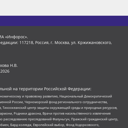
ИА «Инфорос».
едакции: 117218, Россия, г. Москва, ул. Кржижановского,
хова Н.В.
2026
льной на территории Российской Федерации:
кономическому и правовому развитию, Национальный Демократический
менной России, Черноморский фонд регионального сотрудничества,
, Тихоокеанский центр защиты окружающей среды и природных ресурсов,
 Хармони, Родники дракона, Врачи против насильственного извлечения
по расследованию преследований Фалуньгун, Пражский гражданский центр,
бмен, Бард колледж, Европейский выбор, Фонд Ходорковского,