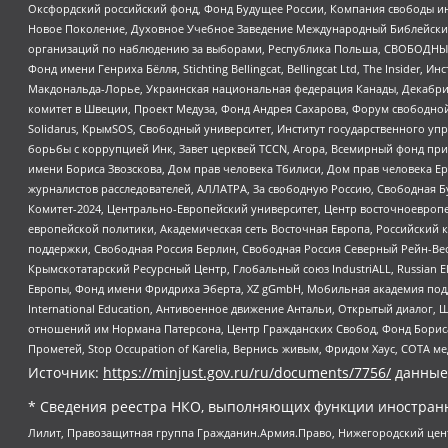
Оксфордский российский фонд, Фонд Будущее России, Компания свободы ин
Новое Поколение, Духовное Учебное Заведение Международный Библейский
организаций по наблюдению за выборами, Республика Польша, СВОБОДНЫЙ
Фонд имени Генриха Бёлля, Stichting Bellingcat, Bellingcat Ltd, The Inside
Макдональда-Лорье, Украинская национальная федерация Канады, Декабрис
комитет в Швеции, Проект Медуза, Фонд Андрея Сахарова, Форум свободной 
Solidarus, КрымSOS, Свободный университет, Институт государственного у
борьбы с коррупцией Инк, Завет церквей TCCN, Агора, Всемирный фонд при
имени Бориса Звозскова, Дом прав человека Тбилиси, Дом прав человека Ер
журналистов расследователей, АЛЛАТРА, За свободную Россию, Свободная Б
Комитет-2024, Центрально-Европейский университет, Центр восточноевроп
европейской политики, Академическая сеть Восточная Европа, Российский к
поддержки, Свободная Россия Берлин, Свободная Россия Северный Рейн-Вест
Крымскотатарский Ресурсный Центр, Глобальный союз IndustriALL, Russian E
Европы, Фонд имени Фридриха Эберта, XZ gGmbH, Мобильная академия поддержк
International Education, Антивоенное движение Антальи, Открытый диало
отношений им Нормана Патерсона, Центр Гражданских Свобод, Фонд Бориса
Прометей, Stop Occupation of Karelia, Вернись живым, Фридом Хаус, СОТА 
Источник:
https://minjust.gov.ru/ru/documents/7756/
данные
* Сведения реестра НКО, выполняющих функции иностранн
Лилит, Правозащитная группа Гражданин.Армия.Право, Нижегородский цент