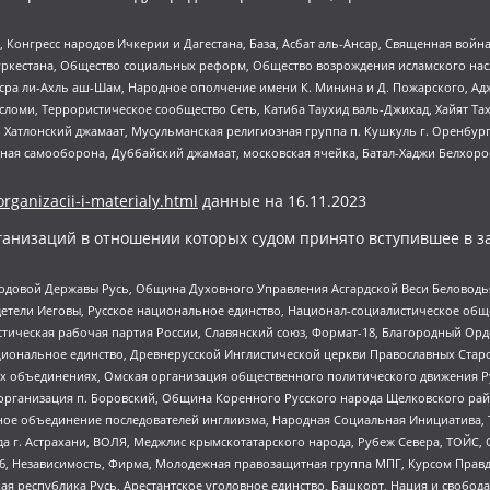
нгресс народов Ичкерии и Дагестана, База, Асбат аль-Ансар, Священная война,
уркестана, Общество социальных реформ, Общество возрождения исламского насл
Нусра ли-Ахль аш-Шам, Народное ополчение имени К. Минина и Д. Пожарского, Ад
сломи, Террористическое сообщество Сеть, Катиба Таухид валь-Джихад, Хайят Тах
, Хатлонский джамаат, Мусульманская религиозная группа п. Кушкуль г. Оренбу
ная самооборона, Дуббайский джамаат, московская ячейка, Батал-Хаджи Белхор
organizacii-i-materialy.html
данные на
16.11.2023
анизаций в отношении которых судом принято вступившее в з
 Родовой Державы Русь, Община Духовного Управления Асгардской Веси Беловод
детели Иеговы, Русское национальное единство, Национал-социалистическое об
истическая рабочая партия России, Славянский союз, Формат-18, Благородный Ор
ациональное единство, Древнерусской Инглистической церкви Православных Ста
ных объединениях, Омская организация общественного политического движения Р
рганизация п. Боровский, Община Коренного Русского народа Щелковского район
гиозное объединение последователей инглиизма, Народная Социальная Инициатива,
 г. Астрахани, ВОЛЯ, Меджлис крымскотатарского народа, Рубеж Севера, ТОЙС, 
6, Независимость, Фирма, Молодежная правозащитная группа МПГ, Курсом Правд
ая республика Русь, Арестантское уголовное единство, Башкорт, Нация и свобода,