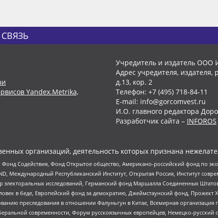
 СВЯЗЬ
Учредитель и издатель ООО 
Адрес учредителя, издателя, р
зи
д.13, кор. 2
рвисов Yandex.Metrika,
Телефон: +7 (495) 718-84-11
E-mail: info@gorcomvest.ru
И.О. главного редактора Доро
Разработчик сайта –
INFOROS
енных организаций, деятельность которых признана нежелате
 Фонд Содействия, Фонд Открытое общество, Американо-российский фонд по э
 Международный Республиканский Институт, Открытая Россия, Институт совре
р электоральных исследований, Германский фонд Маршалла Соединенных Штатов
еловек в беде, Европейский фонд за демократию, Джеймстаунский фонд, Прожект
дованию преследования в отношении Фалуньгун в Китае, Всемирная организация 
беральной современности, Форум русскоязычных европейцев, Немецко-русский о