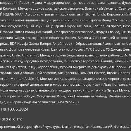
формации, Проект Медиа, Международное партнерство за права человека, Духов
 Колледж, Международное христианское движение, Всемирный Институт Саентол
 ИДЕЛЬ-УРАЛ, Ассоциация развития журналистики, IStories fonds, Королевск
r, Институт правовой инициативы Центральной и Восточной Европы, Фонд Открытой Э
ты, Международный научный центр им Вудро Вильсона, Свободная пресса, Возро
России, Лига Свободных Наций, Transparеncy International, Форум Свободных Н
правления, Форум гражданского общества Россия, Беллона, Союз жителей острово
роды, BDR Novaja Gazeta-Europe, Алтай проект, Образовательный дом прав челов
еван, Дом прав человека Крым, Центр дикого лосося, TVR Studios, ТВ Дождь, Це
урятия, Uralic, UnKremlin, Международная федерация транспортных рабочих, Ист
ейских и международных исследований, Общество Сторожевой башни, Библии и тр
омитет действия, РЭНД корпорейшн, Русская Америка за демократию в России, Н
фалия, Фонд глобальной помощи, Антивоенный комитет России, Russie-Libertes, L
lection Monitor, Article 19, Мнение медиа, Федерация анархического черного кр
и гендерной демократии и миротворчества, Форум имени Льва Копелева, American C
г, Школа международных отношений и государственной политики им Питера Мунка
 Немцова за Свободу, Фонд имени Фридриха Науманна за свободу, Феминистско
медиа, Либерально-демократическая Лига Украины
 на
13.05.2024
ого агента:
р немецкой и европейской культуры, Центр гендерных исследований, Фонд защи