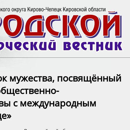
ок мужества, посвящённый
общественно-
ивы с международным
це»