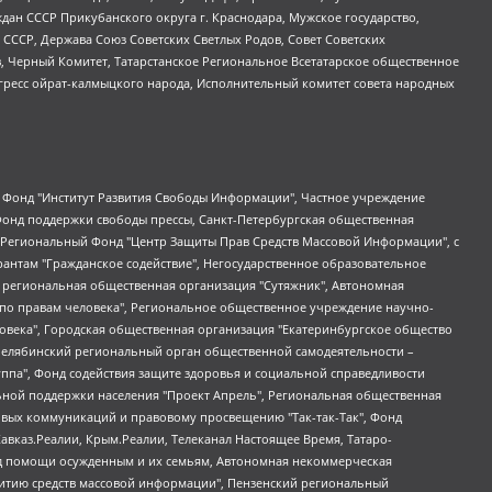
ан СССР Прикубанского округа г. Краснодара, Мужское государство,
СССР, Держава Союз Советских Светлых Родов, Совет Советских
в, Черный Комитет, Татарстанское Региональное Всетатарское общественное
гресс ойрат-калмыцкого народа, Исполнительный комитет совета народных
евосточное общественное движение "Маяк", Санкт-Петербургская ЛГБТ-инициативная группа "Выход", Инициативная группа ЛГБТ+ "Реверс", Алексеев Андрей Викторович, Бекбулатова Таисия Львовна, Беляев Иван Михайлович, Владыкина Елена Сергеевна, Гельман Марат Александрович, Никульшина Вероника Юрьевна, Толоконникова Надежда Андреевна, Шендерович Виктор Анатольевич, Общество с ограниченной ответственностью "Данное сообщение", Общество с ограниченной ответственностью Издательский дом "Новая глава", Айнбиндер Александра Александровна, Московский комьюнити-центр для ЛГБТ+инициатив, Благотворительный фонд развития филантропии, Deutsche Welle (Германия, Kurt-Schumacher-Strasse 3, 53113 Bonn), Борзунова Мария Михайловна, Воробьев Виктор Викторович, Голубева Анна Львовна, Константинова Алла Михайловна, Малкова Ирина Владимировна, Мурадов Мурад Абдулгалимович, Осетинская Елизавета Николаевна, Понасенков Евгений Николаевич, Ганапольский Матвей Юрьевич, Киселев Евгений Алексеевич, Борухович Ирина Григорьевна, Дремин Иван Тимофеевич, Дубровский Дмитрий Викторович, Красноярская региональная общественная организация поддержки и развития альтернативных образовательных технологий и межкультурных коммуникаций "ИНТЕРРА", Маяковская Екатерина Алексеевна, Фейгин Марк Захарович, Филимонов Андрей Викторович, Дзугкоева Регина Николаевна, Доброхотов Роман Александрович, Дудь Юрий Александрович, Елкин Сергей Владимирович, Кругликов Кирилл Игоревич, Сабунаева Мария Леонидовна, Семенов Алексей Владимирович, Шаинян Карен Багратович, Шульман Екатерина Михайловна, Асафьев Артур Валерьевич, Вахштайн Виктор Семенович, Венедиктов Алексей Алексеевич, Лушникова Екатерина Евгеньевна, Волков Леонид Михайлович, Невзоров Александр Глебович, Пархоменко Сергей Борисович, Сироткин Ярослав Николаевич, Кара-Мурза Владимир Владимирович, Баранова Наталья Владимировна, Гозман Леонид Яковлевич, Кагарлицкий Борис Юльевич, Климарев Михаил Валерьевич, Милов Владимир Станиславович, Автономная некоммерческая организация Краснодарский центр современного искусства "Типография", Моргенштерн Алишер Тагирович, Соболь Любовь Эдуардовна, Общество с ограниченной ответственностью "ЛИЗА НОРМ", Каспаров Гарри Кимович, Ходорковский Михаил Борисович, Общество с ограниченной ответственностью "Апрельские тезисы", Данилович Ирина Брониславовна, Кашин Олег Владимирович, Петров Николай Владимирович, Пивоваров Алексей Владимирович, Соколов Михаил Владимирович, Цветкова Юлия Владимировна, Чичваркин Евгений Александрович, Комитет против пыток/Команда против пыток, Общество с ограниченной ответственностью "Первый научный", Общество с ограниченной ответственностью "Вертолет и ко", Белоцерковская Вероника Борисовна, Кац Максим Евгеньевич, Лазарева Татьяна Юрьевна, Шаведдинов Руслан Табризович, Яшин Илья Валерьевич, Общество с ограниченной ответственностью "Иноагент ААВ", Алешковский Дмитрий Петрович, Альбац Евгения Марковна, Быков Дмитрий Львович, Галямина Юлия Евгеньевна, Лойко Сергей Леонидович, Мартынов Кирилл Константинович, Медведев Сергей Александрович, Крашенинников Федор Геннадиевич, Гордеева Катерина Вл