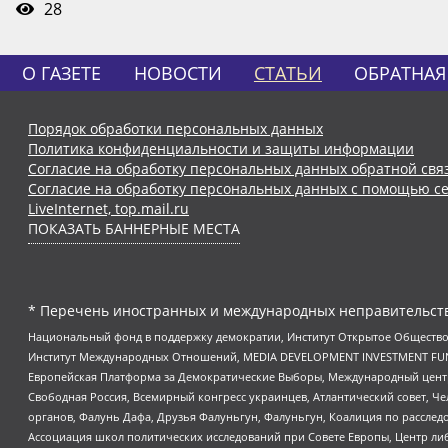
28
О ГАЗЕТЕ
НОВОСТИ
СТАТЬИ
ОБРАТНАЯ
Порядок обработки персональных данных
Политика конфиденциальности и защиты информации
Согласие на обработку персональных данных обратной свя
Согласие на обработку персональных данных с помощью се
LiveInternet, top.mail.ru
ПОКАЗАТЬ БАННЕРНЫЕ МЕСТА
* Перечень иностранных и международных неправительств
Национальный фонд в поддержку демократии, Институт Открытое Общество
Институт Международных Отношений, MEDIA DEVELOPMENT INVESTMENT FUND,
Европейская Платформа за Демократические Выборы, Международный цент
Свободная Россия, Всемирный конгресс украинцев, Атлантический совет, Ч
органов, Фалунь Дафа, Друзья Фалуньгун, Фалуньгун, Коалиция по рассле
Ассоциация школ политических исследований при Совете Европы, Центр ли