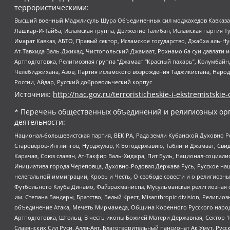
террористическими:
Высший военный Маджлисуль Шура Объединенных сил моджахедов Кавказа, Ко
Лашкар-И-Тайба, Исламская группа, Движение Талибан, Исламская партия Т
Имарат Кавказ, АБТО, Правый сектор, Исламское государство, Джабха аль-
Ат-Тавхида Валь-Джихад, Чистопольский Джамаат, Рохнамо ба суи давлати и
Артподготовка, Религиозная группа “Джамаат “Красный пахарь”, Колумбайн
Челебиджихана, Азов, Партия исламского возрождения Таджикистана, Народ
России, Айдар, Русский добровольческий корпус
Источник:
http://nac.gov.ru/terroristicheskie-i-ekstremistskie-
* Перечень общественных объединений и религиозных орг
деятельности:
Национал-большевистская партия, ВЕК РА, Рада земли Кубанской Духовно
Староверов-Инглингов, Нурджулар, К Богодержавию, Таблиги Джамаат, Сви
Карачая, Союз славян, Ат-Такфир Валь-Хиджра, Пит Буль, Национал-социал
Инициатива города Череповца, Духовно-Родовая Держава Русь, Русское н
нелегальной иммиграции, Кровь и Честь, О свободе совести и о религиоз
Футбольного Клуба Динамо, Файзрахманисты, Мусульманская религиозная о
им. Степана Бандеры, Братство, Белый Крест, Misanthropic division, Рели
объединение Атака, Мечеть Мирмамеда, Община Коренного Русского народа
Артподготовка, Штольц, В честь иконы Божией Матери Державная, Сектор 1
Славянских Сил Руси, Алля-Аят, Благотворительный пансионат Ак Умут, Русск