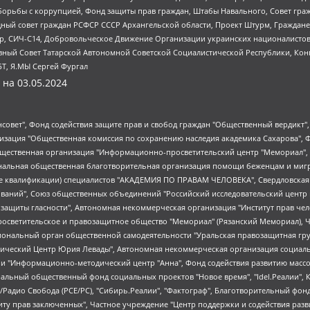
орьбы с коррупцией, Фонд защиты прав граждан, Штабы Навального, Совет гражд
ный совет граждан РСФСР СССР Архангельской области, Проект Штурм, Граждане 
tsApp, СИЧ-С14, Добровольческое Движение Организации украинских националисто
ный Совет Татарской Автономной Советской Социалистической Республики, Кон
БТ, Я.МЫ Сергей Фургал
 на
03.05.2024
мная некоммерческая организация "Центр по работе с проблемой насилия "НАСИЛИЮ.НЕТ", Межрегиональный профессиональный союз работников здравоохранения "Альянс врачей", Юридическое лицо, зарегистрированное в Латвийской Республике, SIA "Medusa Project" (регистрационный номер 40103797863, дата регистрации 10.06.2014), Некоммерческая организация "Фонд по борьбе с коррупцией", Автономная некоммерческая организация "Институт права и публичной политики", Баданин Роман Сергеевич, Гликин Максим Александрович, Железнова Мария Михайловна, Лукьянова Юлия Сергеевна, Маетная Елизавета Витальевна, Маняхин Петр Борисович, Чуракова Ольга Владимировна, Ярош Юлия Петровна, Юридическое лицо "The Insider SIA", зарегистрированное в Риге, Латвийская Республика (дата регистрации 26.06.2015), являющееся администратором доменного имени интернет-издания "The Insider SIA", https://theins.ru, Постернак Алексей Евгеньевич, Рубин Михаил Аркадьевич, Анин Роман Александрович, Юридическое лицо Istories fonds, зарегистрированное в Латвийской Республике (регистрационный номер 50008295751, дата регистрации 24.02.2020), Великовский Дмитрий Александрович, Долинина Ирина Николаевна, Мароховская Алеся Алексеевна, Шлейнов Роман Юрьевич, Шмагун Олеся Валентиновна, Общество с ограниченной ответственностью "Альтаир 2021", Общество с ограниченной ответственностью "Вега 2021", Общество с ограниченной ответственностью "Главный редактор 2021", Общество с ограниченной ответственностью "Ромашки монолит", Важенков Артем Валерьевич, Ивановская областная общественная организация "Центр гендерных исследований", Гурман Юрий Альбертович, Медиапроект "ОВД-Инфо", Егоров Владимир Владимирович, Жилинский Владимир Александрович, Общество с ограниченной ответственностью "ЗП", Иванова София Юрьевна, Карезина Инна Павловна, Кильтау Екатерина Викторовна, Петров Алексей Викторович, Пискунов Сергей Евгеньевич, Смирнов Сергей Сергеевич, Тихонов Михаил Сергеевич, Общество с ограниченной ответственностью "ЖУРНАЛИСТ-ИНОСТРАННЫЙ АГЕНТ", Арапова Галина Юрьевна, Вольтская Татьяна Анатольевна, Американская компания "Mason G.E.S. Anonymous Foundation" (США), являющаяся владельцем интернет-издания https://mnews.world/, Компания "Stichting Bellingcat", зарегистрированная в Нидерландах (дата регистрации 11.07.2018), Захаров Андрей Вячеславович, Клепиковская Екатерина Дмитриевна, Общество с ограниченной ответственностью "МЕМО", Перл Роман Александрович, Симонов Евгений Алексеевич, Соловьева Елена Анатольевна, Сотников Даниил Владимирович, Сурначева Елизавета Дмитриевна, Автономная некоммерческая организация по защите прав человека и информированию населения "Якутия – Наше Мнение", Общество с ограниченной ответственностью "Москоу диджитал медиа", с 26.01.2023 Общество с ограниченной ответственностью "Чайка Белые сады", Ветошкина Валерия Валерьевна, Заговора Максим Александрович, Межрегиональное общественное движение "Российская ЛГБТ - сеть", Оленичев Максим Владимирович, Павлов Иван Юрьевич, Скворцова Елена Сергеевна, Общество с ограниченной ответственностью "Как бы инагент", Кочетков Игорь Викторович, Общество с ограниченной ответственностью "Честные выборы", Еланчик Олег Александрович, Общество с ограниченной ответственностью "Нобелевский призыв", Гималова Регина Эмилевна, Григорьев Андрей Валерьевич, Григорьева Алина Александровна, Ассоциация по содействию защите прав призывников, альтернативнослужащих и военнослужащих "Правозащитная группа "Гражданин.Армия.Право", Хисамова Регина Фаритовна, Автономная некоммерческая организация по реализации социально-правовых программ "Лилит", Дальн