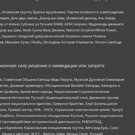
 Исламская группа, Братья-мусульмане, Партия исламского освобождения,
едия, Дом двух святых, Джунд аш-Шам, Исламский джихад, Аль-Каида,
жр от Аллаха Субхану уа Тагьаля SHAM, АУМ Синрике, Муджахеды джамаата
рир аш-Шам, Ахлю Сунна Валь Джамаа, National Socialism/White Power,
рг, Крымско-татарский добровольческий батальон имени Номана
оев, Маньяки Культ Убийц, Молодёжь Которая Улыбается, Легион Свобода
аконную силу решение о ликвидации или запрете
ья, Славянская Община Капища Веды Перуна, Мужская Духовная Семинария
щество, Джамаат мувахидов, Объединенный Вилайат Кабарды, Балкарии и
ден Дьявола, Армия воли народа, Национальная Социалистическая
роверов-Инглингов, Русский общенациональный союз, Движение против
усское национальное единство, Северное Братство, Клуб Болельщиков
а, Правый сектор, УНА - УНСО, Украинская повстанческая армия, Тризуб
 TulaSkins, Этнополитическое объединение Русские, Русское национальное
О противодействии экстремистской деятельности, РЕВТАТПОД,
ы и Единения, Каракольская инициативная группа, Автоград Крю, Союз
 Нация и свобода, W.H.С., Фалунь Дафа, Иртыш Ultras, Русский