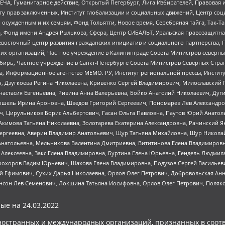
ЧА, Гуманитарное действие, Открытый Петербург, Лига Избирателей, Правовая 
иту прав заключенных, Институт глобализации и социальных движений, Центр 
ужденным и их семьям, Фонд Тольятти, Новое время, Серебряная тайга, Так-Так-
, Фонд имени Андрея Рылькова, Сфера, Центр СИБАЛЬТ, Уральская правозащитна
невосточный центр развития гражданских инициатив и социального партнерства, 
 организаций, Частное учреждение в Калининграде Совета Министров северных 
бирь, Частное учреждение в Санкт-Петербурге Совета Министров Северных Стра
а, Информационное агентство МЕМО. РУ, Институт региональной прессы, Инсти
ч, Дзугкоева Регина Николаевна, Кривенко Сергей Владимирович, Милославски
настасия Евгеньевна, Ривина Анна Валерьевна, Бойко Анатолий Николаевич, Дуг
ошель Ирина Ароновна, Шведов Григорий Сергеевич, Пономарев Лев Александро
ч, Цирульников Борис Альбертович, Гасан Ольга Павловна, Паутов Юрий Анато
Акимова Татьяна Николаевна, Золотарева Екатерина Александровна, Рачинский Я
Сергеевна, Аверин Владимир Анатольевич, Щур Татьяна Михайловна, Щур Никола
Анатольевна, Мельникова Валентина Дмитриевна, Вититинова Елена Владимировн
 Алексеевна, Закс Елена Владимировна, Буртина Елена Юрьевна, Гендель Людмил
рохоров Вадим Юрьевич, Шахова Елена Владимировна, Подузов Сергей Васильеви
й Ефимович, Сухих Дарья Николаевна, Орлов Олег Петрович, Добровольская Анн
нсон Лев Семенович, Локшина Татьяна Иосифовна, Орлов Олег Петрович, Поляк
ые на
24.03.2022
ностранных и международных организаций, признанных в соотв