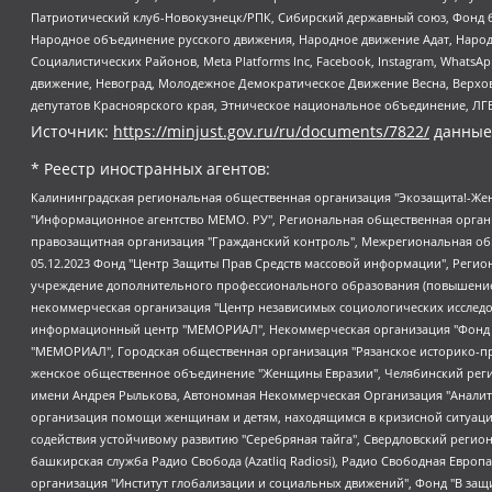
Патриотический клуб-Новокузнецк/РПК, Сибирский державный союз, Фонд б
Народное объединение русского движения, Народное движение Адат, Народ
Социалистических Районов, Meta Platforms Inc, Facebook, Instagram, Wha
движение, Невоград, Молодежное Демократическое Движение Весна, Верхов
депутатов Красноярского края, Этническое национальное объединение, ЛГ
Источник:
https://minjust.gov.ru/ru/documents/7822/
данные
* Реестр иностранных агентов:
Калининградская региональная общественная организация "Экозащита!-Женсовет", Фонд содействия защите прав и свобод граждан "Общественный вердикт", Фонд "Институт Развития Свободы Информации", Частное учреждение "Информационное агентство МЕМО. РУ", Региональная общественная организация "Общественная комиссия по сохранению наследия академика Сахарова", Фонд поддержки свободы прессы, Санкт-Петербургская общественная правозащитная организация "Гражданский контроль", Межрегиональная общественная организация "Информационно-просветительский центр "Мемориал", Региональный Фонд "Центр Защиты Прав Средств Массовой Информации", с 05.12.2023 Фонд "Центр Защиты Прав Средств массовой информации", Региональная общественная благотворительная организация помощи беженцам и мигрантам "Гражданское содействие", Негосударственное образовательное учреждение дополнительного профессионального образования (повышение квалификации) специалистов "АКАДЕМИЯ ПО ПРАВАМ ЧЕЛОВЕКА", Свердловская региональная общественная организация "Сутяжник", Автономная некоммерческая организация "Центр независимых социологических исследований", Союз общественных объединений "Российский исследовательский центр по правам человека", Региональное общественное учреждение научно-информационный центр "МЕМОРИАЛ", Некоммерческая организация "Фонд защиты гласности", Автономная некоммерческая организация "Институт прав человека", Городская общественная организация "Екатеринбургское общество "МЕМОРИАЛ", Городская общественная организация "Рязанское историко-просветительское и правозащитное общество "Мемориал" (Рязанский Мемориал), Челябинский региональный орган общественной самодеятельности – женское общественное объединение "Женщины Евразии", Челябинский региональный орган общественной самодеятельности "Уральская правозащитная группа", Фонд содействия защите здоровья и социальной справедливости имени Андрея Рылькова, Автономная Некоммерческая Организация "Аналитический Центр Юрия Левады", Автономная некоммерческая организация социальной поддержки населения "Проект Апрель", Региональная общественная организация помощи женщинам и детям, находящимся в кризисной ситуации "Информационно-методический центр "Анна", Фонд содействия развитию массовых коммуникаций и правовому просвещению "Так-так-Так", Фонд содействия устойчивому развитию "Серебряная тайга", Свердловский региональный общественный фонд социальных проектов "Новое время", "Idel.Реалии", Кавказ.Реалии, Крым.Реалии, Телеканал Настоящее Время, Татаро-башкирская служба Радио Свобода (Azatliq Radiosi), Радио Свободная Европа/Радио Свобода (PCE/PC), "Сибирь.Реалии", "Фактограф", Благотворительный фонд помощи осужденным и их семьям, Автономная некоммерческая организация "Институт глобализации и социальных движений", Фонд "В защиту прав заключенных", Частное учреждение "Центр поддержки и содействия развитию средств массовой информации", Пензенский региональный общественный благотворительный фонд "Гражданский союз", "Север.Реалии", Некоммерческая организация Фонд "Правовая инициатива", Общество с ограниченной ответственностью "Радио Свободная Европа/Радио Свобода", Чешское информационное агентство "MEDIUM-ORIENT", Красноярская региональная общественная организация "Мы против СПИДа", Камалягин Денис Николаевич, Маркелов Сергей Евгеньевич, Пономарев Лев Александрович, Савицкая Людмила Алексеевна, Автоно