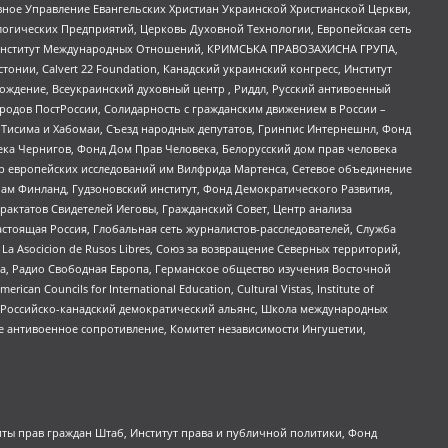
ное Управление Евангельских Христиан Украинской Христианской Церкви,
огических Предприятий, Церковь Духовной Технологии, Европейская сеть
ий Институт Международных Отношений, КРИМСЬКА ПРАВОЗАХИСНА ГРУПА,
стонии, Calvert 22 Foundation, Канадский украинский конгресс, Институт
ждение, Всеукраинский духовный центр , Риддл, Русский антивоенный
ародов ПостРоссии, Солидарность с гражданским движением в России –
в Тисима и Хабомаи, Съезд народных депутатов, Гринпис Интернешнл, Фонд
ека Чернигов, Фонд Дом Прав Человека, Белорусский дом прав человека
нтр европейских исследований им Вилфрида Мартенса, Сетевое объединение
Чам Финланд, Гудзоновский институт, Фонд Демократического Развития,
актатов Свидетелей Иеговы, Гражданский Совет, Центр анализа
астоящая Россия, Глобальная сеть журналистов-расследователей, Служба
a Asocicion de Rusos Libres, Союз за возвращение Северных территорий,
еста, Радио Свободная Европа, Германское общество изучения Восточной
ouncils for International Education, Cultural Vistas, Institute of
, Российско-канадский демократический альянс, Школа международных
е антивоенное сопротивление, Комитет независимости Ингушетии,
ты прав граждан Штаб, Институт права и публичной политики, Фонд