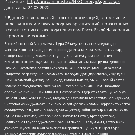
Источник:
http://unro.minjust.ru/NKOForeignAgent.aspx
данные на
24.03.2022
* Единый федеральный список организаций, в том числе
иностранных и международных организаций, признанных
в соответствии с законодательством Российской Федерации
террористическими:
Высший военный Маджлисуль Шура Объединенных сил моджахедов
Кавказа, Конгресс народов Ичкерии и Дагестана, База, Асбат аль-Ансар,
Священная война, Исламская группа, Братья-мусульмане, Партия
исламского освобождения, Лашкар-И-Тайба, Исламская группа, Движение
Талибан, Исламская партия Туркестана, Общество социальных реформ,
Общество возрождения исламского наследия, Дом двух святых, Джунд аш-
Шам, Исламский джихад, Аль-Каида, Имарат Кавказ, АБТО, Правый сектор,
Исламское государство, Джабха аль-Нусра ли-Ахль аш-Шам, Народное
ополчение имени К. Минина и Д. Пожарского, Аджр от Аллаха Субхану уа
Тагьаля SHAM, АУМ Синрике, Муджахеды джамаата Ат-Тавхида Валь-Джихад,
Чистопольский Джамаат, Рохнамо ба суи давлати исломи, Террористическое
сообщество Сеть, Катиба Таухид валь-Джихад, Хайят Тахрир аш-Шам, Ахлю
Сунна Валь Джамаа, National Socialism/White Power, Артподготовка,
Религиозная группа “Джамаат “Красный пахарь”, Колумбайн, Хатлонский
джамаат, Мусульманская религиозная группа п. Кушкуль г. Оренбург,
Крымско-татарский добровольческий батальон имени Номана