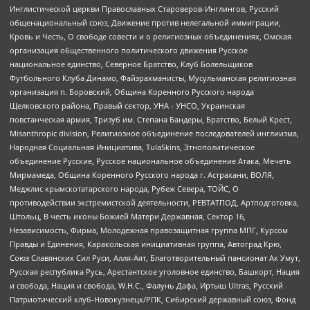
Инглистической церкви Православных Староверов-Инглингов, Русский
общенациональный союз, Движение против нелегальной иммиграции,
Кровь и Честь, О свободе совести и о религиозных объединениях, Омская
организация общественного политического движения Русское
национальное единство, Северное Братство, Клуб Болельщиков
Футбольного Клуба Динамо, Файзрахманисты, Мусульманская религиозная
организация п. Боровский, Община Коренного Русского народа
Щелковского района, Правый сектор, УНА - УНСО, Украинская
повстанческая армия, Тризуб им. Степана Бандеры, Братство, Белый Крест,
Misanthropic division, Религиозное объединение последователей инглиизма,
Народная Социальная Инициатива, TulaSkins, Этнополитическое
объединение Русские, Русское национальное объединение Атака, Мечеть
Мирмамеда, Община Коренного Русского народа г. Астрахани, ВОЛЯ,
Меджлис крымскотатарского народа, Рубеж Севера, ТОЙС, О
противодействии экстремистской деятельности, РЕВТАТПОД, Артподготовка,
Штольц, В честь иконы Божией Матери Державная, Сектор 16,
Независимость, Фирма, Молодежная правозащитная группа МПГ, Курсом
Правды и Единения, Каракольская инициативная группа, Автоград Крю,
Союз Славянских Сил Руси, Алля-Аят, Благотворительный пансионат Ак Умут,
Русская республика Русь, Арестантское уголовное единство, Башкорт, Нация
и свобода, Нация и свобода, W.H.С., Фалунь Дафа, Иртыш Ultras, Русский
Патриотический клуб-Новокузнецк/РПК, Сибирский державный союз, Фонд