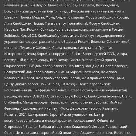
научный центр им Вудро Вильсона, Свободная пресса, Возрождение,
Всеукраинский духовный центр , Риддл, Русский антивоенный комитет в
Швеции, Проект Медуза, Фонд Андрея Сахарова, Форум свободной России,
Лига Свободных Наций, Transparеncy International, Форум Свободных
Народов ПостРоссии, Солидарность с гражданским движением в России –
Solidarus, КрымSOS, Свободный университет, Институт государственного
управления, Форум гражданского общества Россия, Беллона, Союз жителей
островов Тисима и Хабомаи, Съезд народных депутатов, Гринпис
Интернешнл, Фонд борьбы с коррупцией Инк, Завет церквей TCCN, Агора,
Всемирный фонд природы, BDR Novaja Gazeta-Europe, Алтай проект,
Образовательный дом прав человека Чернигов, Фонд Дом Прав Человека,
Белорусский дом прав человека имени Бориса Звозскова, Дом прав
человека Тбилиси, Дом прав человека Ереван, Дом прав человека Крым,
Центр дикого лосося, TVR Studios, ТВ Дождь, Центр европейских
исследований им Вилфрида Мартенса, Сетевое объединение журналистов
расследователей, АЛЛАТРА, За свободную Россию, Свободная Бурятия, Uralic,
UnKremlin, Международная федерация транспортных рабочих, ИстЧам
Финланд, Гудзоновский институт, Фонд Демократического Развития,
Комитет-2024, Центрально-Европейский университет, Центр
восточноевропейских и международных исследований, Общество
Сторожевой башни, Библии и трактатов Свидетелей Иеговы, Гражданский
Совет, Центр анализа европейской политики, Академическая сеть Восточная