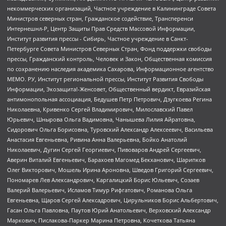
некоммерческих организаций, Частное учреждение в Калининграде Совета
Министров северных стран, Гражданское содействие, Трансперенси
Интернешнл-Р, Центр Защиты Прав Средств Массовой Информации,
Институт развития прессы - Сибирь, Частное учреждение в Санкт-
Петербурге Совета Министров Северных Стран, Фонд поддержки свободы
прессы, Гражданский контроль, Человек и Закон, Общественная комиссия
по сохранению наследия академика Сахарова, Информационное агентство
МЕМО. РУ, Институт региональной прессы, Институт Развития Свободы
Информации, Экозащита!-Женсовет, Общественный вердикт, Евразийская
антимонопольная ассоциация, Бедушев Петр Петрович, Дзугкоева Регина
Николаевна, Кривенко Сергей Владимирович, Милославский Павел
Юрьевич, Шнырова Ольга Вадимовна, Чанышева Лилия Айратовна,
Сидорович Ольга Борисовна, Туровский Александр Алексеевич, Васильева
Анастасия Евгеньевна, Ривина Анна Валерьевна, Бойко Анатолий
Николаевич, Дугин Сергей Георгиевич, Пивоваров Андрей Сергеевич,
Аверин Виталий Евгеньевич, Барахоев Магомед Бекханович, Шарипков
Олег Викторович, Мошель Ирина Ароновна, Шведов Григорий Сергеевич,
Пономарев Лев Александрович, Каргалицкий Борис Юльевич, Созаев
Валерий Валерьевич, Исламов Тимур Рифгатович, Романова Ольга
Евгеньевна, Щаров Сергей Алексадрович, Цирульников Борис Альбертович,
Гасан Ольга Павловна, Паутов Юрий Анатольевич, Верховский Александр
Маркович, Пислакова-Паркер Марина Петровна, Кочеткова Татьяна