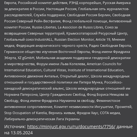
Европа, Российский комитет действия, РЭНД корпорейшн, Русская Америка
за демократию в России, Настоящая Россия, Глобальная сеть журналистов-
расследователей, Служба поддержки, Свободная Россия Берлин, Свободная
Россия Северный Рейн-Вестфалия, Фонд глобальной помощи, Антивоенный
комитет России, Russie-Libertes, La Asocicion de Rusos Libres, Союз за
возвращение Северных территорий, Крымскотатарский Ресурсный Центр,
Глобальный союз IndustriALL, Russian Election Monitor, Article 19, Мнение
медиа, Федерация анархического черного креста, Радио Свободная Европа,
Германское общество изучения Восточной Европы, Фонд имени Фридриха
Эберта, XZ gGmbH, Мобильная академия поддержки гендерной демократии
и миротворчества, Форум имени Льва Копелева, American Councils for
International Education, Cultural Vistas, Institute of International Education,
Антивоенное движение Антальи, Открытый диалог, Школа международных
отношений и государственной политики им Питера Мунка, Российско-
канадский демократический альянс, Школа международных отношений им
Нормана Патерсона, Центр Гражданских Свобод, Фонд Бориса Немцова за
Свободу, Фонд имени Фридриха Науманна за свободу, Феминистское
антивоенное сопротивление, Комитет независимости Ингушетии, Прометей,
Stop Occupation of Karelia, Вернись живым, Фридом Хаус, СОТА медиа,
Либерально-демократическая Лига Украины
Источник:
https://minjust.gov.ru/ru/documents/7756/
данные
на
13.05.2024