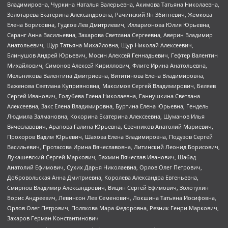
Владимировна, Чуркина Наталья Валерьевна, Акимова Татьяна Николаевна,
Золотарева Екатерина Александровна, Рачинский Ян Збигневич, Жемкова
Елена Борисовна, Гудков Лев Дмитриевич, Илларионова Юлия Юрьевна,
Саранг Анна Васильевна, Захарова Светлана Сергеевна, Аверин Владимир
Анатольевич, Щур Татьяна Михайловна, Щур Николай Алексеевич,
Блинушов Андрей Юрьевич, Мосин Алексей Геннадьевич, Гефтер Валентин
Михайлович, Симонов Алексей Кириллович, Флиге Ирина Анатольевна,
Мельникова Валентина Дмитриевна, Вититинова Елена Владимировна,
Баженова Светлана Куприяновна, Максимов Сергей Владимирович, Беляев
Сергей Иванович, Голубева Елена Николаевна, Ганнушкина Светлана
Алексеевна, Закс Елена Владимировна, Буртина Елена Юрьевна, Гендель
Людмила Залмановна, Кокорина Екатерина Алексеевна, Шуманов Илья
Вячеславович, Арапова Галина Юрьевна, Свечников Анатолий Мариевич,
Прохоров Вадим Юрьевич, Шахова Елена Владимировна, Подузов Сергей
Васильевич, Протасова Ирина Вячеславовна, Литинский Леонид Борисович,
Лукашевский Сергей Маркович, Бахмин Вячеслав Иванович, Шабад
Анатолий Ефимович, Сухих Дарья Николаевна, Орлов Олег Петрович,
Добровольская Анна Дмитриевна, Королева Александра Евгеньевна,
Смирнов Владимир Александрович, Вицин Сергей Ефимович, Золотухин
Борис Андреевич, Левинсон Лев Семенович, Локшина Татьяна Иосифовна,
Орлов Олег Петрович, Полякова Мара Федоровна, Резник Генри Маркович,
Захаров Герман Константинович