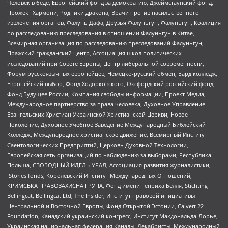
Человек в беде, Европейский фонд за демократию, Джеймстаунский фонд,
Прожект Хармони, Родники дракона, Врачи против насильственного
извлечения органов, Фалунь Дафа, Друзья Фалуньгун, Фалуньгун, Коалиция
по расследованию преследования в отношении Фалуньгун в Китае,
Всемирная организация по расследованию преследований Фалуньгун,
Пражский гражданский центр, Ассоциация школ политических
исследований при Совете Европы, Центр либеральной современности,
Форум русскоязычных европейцев, Немецко-русский обмен, Бард колледж,
Европейский выбор, Фонд Ходорковского, Оксфордский российский фонд,
Фонд Будущее России, Компания свободы информации, Проект Медиа,
Международное партнерство за права человека, Духовное Управление
Евангельских Христиан Украинской Христианской Церкви, Новое
Поколение, Духовное Учебное Заведение Международный Библейский
Колледж, Международное христианское движение, Всемирный Институт
Саентологических Предприятий, Церковь Духовной Технологии,
Европейская сеть организаций по наблюдению за выборами, Республика
Польша, СВОБОДНЫЙ ИДЕЛЬ-УРАЛ, Ассоциация развития журналистики,
IStories fonds, Королевский Институт Международных Отношений,
КРИМСЬКА ПРАВОЗАХИСНА ГРУПА, Фонд имени Генриха Бёлля, Stichting
Bellingcat, Bellingcat Ltd, The Insider, Институт правовой инициативы
Центральной и Восточной Европы, Фонд Открытой Эстонии, Calvert 22
Foundation, Канадский украинский конгресс, Институт Макдональда-Лорье,
Украинская национальная федерация Канады, Декабристы, Международный