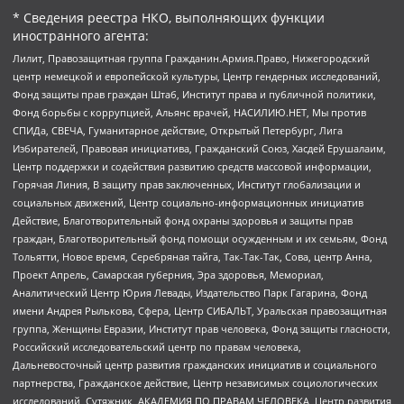
* Сведения реестра НКО, выполняющих функции
иностранного агента:
Лилит, Правозащитная группа Гражданин.Армия.Право, Нижегородский
центр немецкой и европейской культуры, Центр гендерных исследований,
Фонд защиты прав граждан Штаб, Институт права и публичной политики,
Фонд борьбы с коррупцией, Альянс врачей, НАСИЛИЮ.НЕТ, Мы против
СПИДа, СВЕЧА, Гуманитарное действие, Открытый Петербург, Лига
Избирателей, Правовая инициатива, Гражданский Союз, Хасдей Ерушалаим,
Центр поддержки и содействия развитию средств массовой информации,
Горячая Линия, В защиту прав заключенных, Институт глобализации и
социальных движений, Центр социально-информационных инициатив
Действие, Благотворительный фонд охраны здоровья и защиты прав
граждан, Благотворительный фонд помощи осужденным и их семьям, Фонд
Тольятти, Новое время, Серебряная тайга, Так-Так-Так, Сова, центр Анна,
Проект Апрель, Самарская губерния, Эра здоровья, Мемориал,
Аналитический Центр Юрия Левады, Издательство Парк Гагарина, Фонд
имени Андрея Рылькова, Сфера, Центр СИБАЛЬТ, Уральская правозащитная
группа, Женщины Евразии, Институт прав человека, Фонд защиты гласности,
Российский исследовательский центр по правам человека,
Дальневосточный центр развития гражданских инициатив и социального
партнерства, Гражданское действие, Центр независимых социологических
исследований, Сутяжник, АКАДЕМИЯ ПО ПРАВАМ ЧЕЛОВЕКА, Центр развития