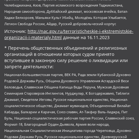
Челебиджихана, Азов, Партия исламского возрождения Таджикистана,
Народная самооборона, Дуббайский джамаат, московская ячейка, Батал-
Хаджи Белхороев, Маньяки Культ Убийц, Молодёжь Которая Улыбается,
Легион Свобода России, Айдар, Русский добровольческий корпус
Источник:
http://nac.gov.ru/terroristicheskie-i-ekstremistskie-
organizacii-i-materialy.html
данные на
16.11.2023
* Перечень общественных объединений и религиозных
организаций в отношении которых судом принято
вступившее в законную силу решение о ликвидации или
запрете деятельности:
Национал-большевистская партия, ВЕК РА, Рада земли Кубанской Духовно
Родовой Державы Русь, Община Духовного Управления Асгардской Веси
Беловодья, Славянская Община Капища Веды Перуна, Мужская Духовная
Семинария Староверов-Инглингов, Нурджулар, К Богодержавию, Таблиги
Джамаат, Свидетели Иеговы, Русское национальное единство, Национал-
социалистическое общество, Джамаат мувахидов, Объединенный Вилайат
Кабарды, Балкарии и Карачая, Союз славян, Ат-Такфир Валь-Хиджра, Пит
Буль, Национал-социалистическая рабочая партия России, Славянский союз,
Формат-18, Благородный Орден Дьявола, Армия воли народа,
Национальная Социалистическая Инициатива города Череповца, Духовно-
Родовая Держава Русь, Русское национальное единство, Древнерусской