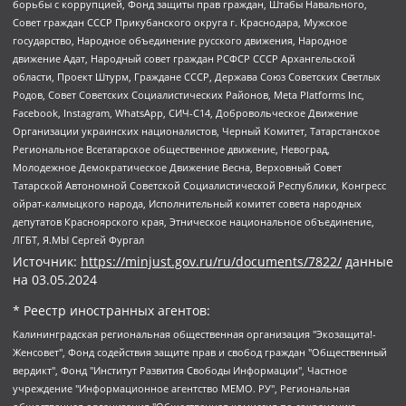
борьбы с коррупцией, Фонд защиты прав граждан, Штабы Навального,
Совет граждан СССР Прикубанского округа г. Краснодара, Мужское
государство, Народное объединение русского движения, Народное
движение Адат, Народный совет граждан РСФСР СССР Архангельской
области, Проект Штурм, Граждане СССР, Держава Союз Советских Светлых
Родов, Совет Советских Социалистических Районов, Meta Platforms Inc,
Facebook, Instagram, WhatsApp, СИЧ-С14, Добровольческое Движение
Организации украинских националистов, Черный Комитет, Татарстанское
Региональное Всетатарское общественное движение, Невоград,
Молодежное Демократическое Движение Весна, Верховный Совет
Татарской Автономной Советской Социалистической Республики, Конгресс
ойрат-калмыцкого народа, Исполнительный комитет совета народных
депутатов Красноярского края, Этническое национальное объединение,
ЛГБТ, Я.МЫ Сергей Фургал
Источник:
https://minjust.gov.ru/ru/documents/7822/
данные
на
03.05.2024
* Реестр иностранных агентов:
Калининградская региональная общественная организация "Экозащита!-Женсовет", Фонд содействия защите прав и свобод граждан "Общественный вердикт", Фонд "Институт Развития Свободы Информации", Частное учреждение "Информационное агентство МЕМО. РУ", Региональная общественная организация "Общественная комиссия по сохранению наследия академика Сахарова", Фонд поддержки свободы прессы, Санкт-Петербургская общественная правозащитная организация "Гражданский контроль", Межрегиональная общественная организация "Информационно-просветительский центр "Мемориал", Региональный Фонд "Центр Защиты Прав Средств Массовой Информации", с 05.12.2023 Фонд "Центр Защиты Прав Средств массовой информации", Региональная общественная благотворительная организация помощи беженцам и мигрантам "Гражданское содействие", Негосударственное образовательное учреждение дополнительного профессионального образования (повышение квалификации) специалистов "АКАДЕМИЯ ПО ПРАВАМ ЧЕЛОВЕКА", Свердловская региональная общественная организация "Сутяжник", Автономная некоммерческая организация "Центр независимых социологических исследований", Союз общественных объединений "Российский исследовательский центр по правам человека", Региональное общественное учреждение научно-информационный центр "МЕМОРИАЛ", Некоммерческая организация "Фонд защиты гласности", Автономная некоммерческая организация "Институт прав человека", Городская общественная организация "Екатеринбургское общество "МЕМОРИАЛ", Городская общественная организация "Рязанское историко-просветительское и правозащитное общество "Мемориал" (Рязанский Мемориал), Челябинский региональный орган общественной самодеятельности – женское общественное объединение "Женщины Евразии", Челябинский региональный орган общественной самодеятельности "Уральская правозащитная группа", Фонд содействия защите здоровья и социальной справедливости имени Андрея Рылькова, Автономная Некоммерческая Организация "Аналитический Центр Юрия Левады", Автономная некоммерческая организация социальной поддержки населения "Проект Апрель", Региональная общественная организация помощи женщинам и детям, находящимся в кризисной ситуации "Информационно-методический центр "Анна", Фонд содействия развитию массовых коммуникаций и правовому просвещению "Так-так-Так", Фонд содействия устойчивому развитию "Серебряная тайга", Свердловский региональный общественный фонд социальных проектов "Новое время", "Idel.Реалии", Кавказ.Реалии, Крым.Реалии, Телеканал Настоящее Время, Татаро-башкирская служба Радио Свобода (Azatliq Radiosi), Радио Свободная Европа/Радио Свобода (PCE/PC), "Сибирь.Реалии", "Фактограф", Благотворительный фонд помощи осужденным и их семьям, Автономная некоммерческая организация "Институт глобализации и социальных движений", Фонд "В защиту прав заключенных", Частное учреждение "Центр поддержки и содействия развитию средств массовой информации", Пензенский региональный общественный благотворительный фонд "Гражданский союз", "Север.Реалии", Некоммерческая организация Фонд "Правовая инициатива", Общество с ограниченной ответственностью "Радио Свободная Европа/Радио Свобода", Чешское информационное агентство "MEDIUM-ORIENT", Красноярская региональная общественная организация "Мы против СПИДа", Камалягин Денис Николаевич, Маркелов Сергей Евгеньевич, Пономарев Лев Александрович, Савицкая Людмила Алексеевна, Автономная некоммерческая организация "Центр по работе с проблемой насилия "НАСИЛИЮ.НЕТ", Межрегиональный профессиональный союз работников здравоохранения "Альянс врачей", Юридическое лицо, зарегистрированное в Латвийской Республике, SIA "Medusa Project" (регистрационный номер 40103797863, дата регистрации 10.06.2014), Некоммерческая организация "Фонд по борьбе с коррупцией", Автономная некоммерческая организация "Институт права и публичной политики", Баданин Роман Сергеевич, Гликин Максим Александрович, Железнова Мария Михайловна, Лукьянова Юлия Сергеевна, Маетная Елизавета Витальевна, Маняхин Петр Борисович, Чуракова Ольга Владимировна, Ярош Юлия Петровна, Юридическое лицо "The Insider SIA", зарегистрированное в Риге, Латвийская Республика (дата регистрации 26.06.2015), являющееся администратором доменного имени интернет-издания "The Insider SIA", https://theins.ru, Постернак Алексей Евгеньевич, Рубин Михаил Аркадьевич, Анин Роман Александрович, Юридическое лицо Istories fonds, зарегистрированное в Латвийской Республике (регистрационный номер 50008295751, дата регистрации 24.02.2020), Великовский Дмитрий Александрович, Долинина Ирина Николаевна, Мароховская Алеся Алексеевна, Шлейнов Роман Юрьевич, Шмагун Олеся Валентиновна, Общество с ограниченной ответственностью "Альтаир 2021", Общество с ограниченной ответственностью "Вега 2021", Общество с ограниченной ответственностью "Главный редактор 2021", Общество с ограниченной ответственностью "Ромашки монолит", Важенков Артем Валерьевич, Ивановская областная общественная организация "Центр гендерных исследований", Гурман Юрий Альбертович, Медиапроект "ОВД-Инфо", Егоров Владимир Владимирович, Жилинский Владимир Александрович, Общество с ограниченной ответственностью "ЗП", Иванова София Юрьевна, Карезина Инна Павловна, Кильтау Екатерина Викторовна, Петров Алексей Викторович, Пискунов Сергей Евгеньевич, Смирнов Сергей Сергеевич, Тихонов Михаил Сергеевич, Общество с ограниченной ответственностью "ЖУРНАЛИСТ-ИНОСТРАННЫЙ АГЕНТ", Арапова Галина Юрьевна, Вольтская Татьяна Анатольевна, Американская компания "Mason G.E.S. Anonymous Foundation" (США), являющаяся владельцем интернет-издания https://mnews.world/, Компания "Stichting Bellingcat", зарегистрированная в Нидерландах (дата регистрации 11.07.2018), Захаров Андрей Вячеславович, Клепиковская Екатерина Дмитриевна, Общество с ограниченной ответственностью "МЕМО", Перл Роман Александрович, Симонов Евгений Алексеевич, Соловьева Елена Анатольевна, Сотников Даниил Владимирович, Сурначева Елизавета Дмитриевна, Автономная некоммерческая организация по защите прав человека и информированию населения "Якутия – Наше Мнение", Общество с ограниченной ответственностью "Москоу диджитал медиа", с 26.01.2023 Общество с ограниченной ответственностью "Чайка Белые сады", Ветошкина Валерия Валерьевна, Заговора Максим Александрович, Межрегиональное общественное движение "Российская ЛГБТ - сеть", Оленичев Максим Владимирович, Павлов Иван Юрьевич, Скворцова Елена Сергеевна, Общество с ограниченной ответственностью "Как бы инагент", Кочетков Игорь Викторович, Общество с ограниченной ответственностью "Честные выборы", Еланчик Олег Александрович, Общество с ограниченной ответственностью "Нобелевский призыв", Гималова Регина Эмилевна, Григорьев Андрей Валерьевич, Григорьева Алина Александровна, Ассоциация по содействию защите прав призывников, альтернативнослужащих и военнослужащих "Правозащитная группа "Гражданин.Армия.Право", Хисамова Регина Фаритовна, Автономная некоммерческая организация по реализации социально-правовых программ "Лилит", Дальневосточное общественное движение "Маяк", Санкт-Петербургская ЛГБТ-инициативная группа "Выход", Инициативная группа ЛГБТ+ "Реверс", Алексеев Андрей Викторович, Бекбулатова Таисия Львовна, Беляев Иван Михайлович, Владыкина Елена Сергеевна, Гельман Марат Александрович, Никульшина Вероника Юрьевна, Толоконникова Надежда Андреевна, Шендерович Виктор Анатольевич, Общество с ограниченной ответственностью "Данное сообщение", Общество с ограниченной ответственностью Издательский дом "Новая глава", Айнбиндер Александра Александровна, Московский комьюнити-центр для ЛГБТ+инициатив, Благотворительный фонд развития филантропии, Deutsche Welle (Германия, Kurt-Schumacher-Strasse 3, 53113 Bonn), Борзунова Мария Михайловна, Воробьев Виктор Викторович, Голубева Анна Львовна, Константинова Алла Михайловна, Малкова Ирина Владимировна, Мурадов Мурад Абдулгалимович, Осетинская Елизавета Николаевна, Понасенков Евгений Николаевич, Ганапольский Матвей Юрьевич, Киселев Евгений Алексеевич, Борухович Ирина Григорьевна, Дремин Иван Тимофеевич, Дубровский Дмитрий Викторович, Красноярская региональная общественная организация поддержки и развития альтернативных образовательных технологий и межкультурных коммуникаций "ИНТЕРРА", Маяковская Екатерина Алексеевна, Фейгин Марк Захарович, Филимонов Андрей Викторович, Дзугкоева Регина Николаевна, Доброхотов Роман Александрович, Дудь Юрий Александрович, Елкин Сергей Владимирович, Кругликов Кирилл Игоревич, Сабунаева Мария Леонидовна, Семенов Алексей Владимирович, Шаинян Карен Багратович, Шульман Екатерина Михайловна, Асафьев Артур Валерьевич, Вахштайн Виктор Семенович, Венедиктов Алексей Алексеевич, Лушникова Екатерина Евгеньевна, Волков Леонид Михайлович, Невзоров Александр Глебович, Пархоменко Сергей Борисович, Сироткин Ярослав Николаевич, Кара-Мурза Владимир Владимирович, Баранова Наталья Владимировна, Гозман Леонид Яковлевич, Кагарлицкий Борис Юльевич, Климарев Михаил Валерьевич, Милов Владимир Станиславович, Автономная некоммерческая организация Краснодарский центр современного искусства "Типография", Моргенштерн Алишер Тагирович, Соболь Любовь Эдуардовна, Общество с ограниченной ответственностью "ЛИЗА НОРМ", Каспаров Гарри Кимович, Ходорковский Михаил Борисович, Общество с ограниченной ответственностью "Апрельские тезисы", Данилович Ирина Брониславовна, Кашин Олег Владимирович, Петров Николай Владимирович, Пивоваров Алексей Владимирович, Соколов Михаил Владимирович, Цветкова Юлия Владимировна, Чичваркин Евгений Александрович, Комитет против пыток/Команда против пыток, Общество с ограниченной ответственностью "Первый научный", Общество с ограниченной ответственностью "Вертолет и ко", Белоцерковская Вероника Борисовна, Кац Максим Евгеньевич, Лазарева Татьяна Юрьевна, Шаведдинов Руслан Табризович, Яшин Илья Валерьевич, Общество с ограниченной ответственностью "Иноагент ААВ", Алешковский Дмитрий Петрович, Альбац Евгения Марковна, Быков Дмитрий Львович, Галямина Юлия Евгеньевна, Лойко Сергей Леонидович, Мартынов Кирилл Константинович, Медведев Сергей Александрович, Крашенинников Федор Геннадиевич, Гордеева Катерина Вл