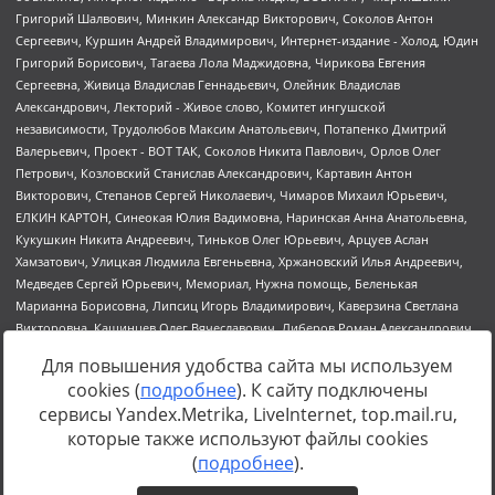
Для повышения удобства сайта мы используем
cookies (
подробнее
). К сайту подключены
сервисы Yandex.Metrika, LiveInternet, top.mail.ru,
Источник:
https://minjust.gov.ru/uploaded/files/reestr-
которые также используют файлы cookies
inostrannyih-agentov-22-03-2024.pdf
данные на
22.03.2024
(
подробнее
).