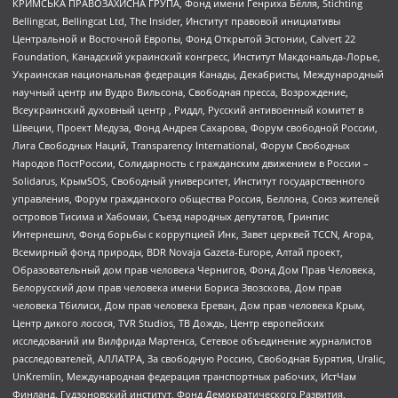
КРИМСЬКА ПРАВОЗАХИСНА ГРУПА, Фонд имени Генриха Бёлля, Stichting
Bellingcat, Bellingcat Ltd, The Insider, Институт правовой инициативы
Центральной и Восточной Европы, Фонд Открытой Эстонии, Calvert 22
Foundation, Канадский украинский конгресс, Институт Макдональда-Лорье,
Украинская национальная федерация Канады, Декабристы, Международный
научный центр им Вудро Вильсона, Свободная пресса, Возрождение,
Всеукраинский духовный центр , Риддл, Русский антивоенный комитет в
Швеции, Проект Медуза, Фонд Андрея Сахарова, Форум свободной России,
Лига Свободных Наций, Transparеncy International, Форум Свободных
Народов ПостРоссии, Солидарность с гражданским движением в России –
Solidarus, КрымSOS, Свободный университет, Институт государственного
управления, Форум гражданского общества Россия, Беллона, Союз жителей
островов Тисима и Хабомаи, Съезд народных депутатов, Гринпис
Интернешнл, Фонд борьбы с коррупцией Инк, Завет церквей TCCN, Агора,
Всемирный фонд природы, BDR Novaja Gazeta-Europe, Алтай проект,
Образовательный дом прав человека Чернигов, Фонд Дом Прав Человека,
Белорусский дом прав человека имени Бориса Звозскова, Дом прав
человека Тбилиси, Дом прав человека Ереван, Дом прав человека Крым,
Центр дикого лосося, TVR Studios, ТВ Дождь, Центр европейских
исследований им Вилфрида Мартенса, Сетевое объединение журналистов
расследователей, АЛЛАТРА, За свободную Россию, Свободная Бурятия, Uralic,
UnKremlin, Международная федерация транспортных рабочих, ИстЧам
Финланд, Гудзоновский институт, Фонд Демократического Развития,