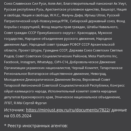
Союз Славянских Сил Руси, Алля-Аят, Благотворительный пансионат Ак Умут,
Русская республика Русь, Арестантское уголовное единство, Башкорт, Нация
и свобода, Нация и свобода, W.H.С., Фалунь Дафа, Иртыш Ultras, Русский
Патриотический клуб-Новокузнецк/РПК, Сибирский державный союз, Фонд
борьбы с коррупцией, Фонд защиты прав граждан, Штабы Навального,
Совет граждан СССР Прикубанского округа г. Краснодара, Мужское
государство, Народное объединение русского движения, Народное
движение Адат, Народный совет граждан РСФСР СССР Архангельской
области, Проект Штурм, Граждане СССР, Держава Союз Советских Светлых
Родов, Совет Советских Социалистических Районов, Meta Platforms Inc,
Facebook, Instagram, WhatsApp, СИЧ-С14, Добровольческое Движение
Организации украинских националистов, Черный Комитет, Татарстанское
Региональное Всетатарское общественное движение, Невоград,
Молодежное Демократическое Движение Весна, Верховный Совет
Татарской Автономной Советской Социалистической Республики, Конгресс
ойрат-калмыцкого народа, Исполнительный комитет совета народных
депутатов Красноярского края, Этническое национальное объединение,
ЛГБТ, Я.МЫ Сергей Фургал
Источник:
https://minjust.gov.ru/ru/documents/7822/
данные
на
03.05.2024
* Реестр иностранных агентов: