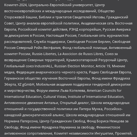
Комитет-2024, Центрально-Европейский университет, Центр
восточноевропейских и международных исследований, Общество
Сторожевой башни, Библии и трактатов Свидетелей Иеговы, Гражданский
Совет, Центр анализа европейской политики, Академическая сеть Восточная
Европа, Российский комитет действия, РЭНД корпорейшн, Русская Америка
за демократию в России, Настоящая Россия, Глобальная сеть журналистов-
расследователей, Служба поддержки, Свободная Россия Берлин, Свободная
Россия Северный Рейн-Вестфалия, Фонд глобальной помощи, Антивоенный
комитет России, Russie-Libertes, La Asocicion de Rusos Libres, Союз за
возвращение Северных территорий, Крымскотатарский Ресурсный Центр,
Глобальный союз IndustriALL, Russian Election Monitor, Article 19, Мнение
медиа, Федерация анархического черного креста, Радио Свободная Европа,
Германское общество изучения Восточной Европы, Фонд имени Фридриха
Эберта, XZ gGmbH, Мобильная академия поддержки гендерной демократии
и миротворчества, Форум имени Льва Копелева, American Councils for
International Education, Cultural Vistas, Institute of International Education,
Антивоенное движение Антальи, Открытый диалог, Школа международных
отношений и государственной политики им Питера Мунка, Российско-
канадский демократический альянс, Школа международных отношений им
Нормана Патерсона, Центр Гражданских Свобод, Фонд Бориса Немцова за
Свободу, Фонд имени Фридриха Науманна за свободу, Феминистское
антивоенное сопротивление, Комитет независимости Ингушетии, Прометей,