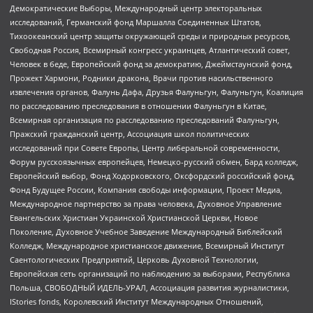
Демократические Выборы, Международный центр электоральных
исследований, Германский фонд Маршалла Соединенных Штатов,
Тихоокеанский центр защиты окружающей среды и природных ресурсов,
Свободная Россия, Всемирный конгресс украинцев, Атлантический совет,
Человек в беде, Европейский фонд за демократию, Джеймстаунский фонд,
Прожект Хармони, Родники дракона, Врачи против насильственного
извлечения органов, Фалунь Дафа, Друзья Фалуньгун, Фалуньгун, Коалиция
по расследованию преследования в отношении Фалуньгун в Китае,
Всемирная организация по расследованию преследований Фалуньгун,
Пражский гражданский центр, Ассоциация школ политических
исследований при Совете Европы, Центр либеральной современности,
Форум русскоязычных европейцев, Немецко-русский обмен, Бард колледж,
Европейский выбор, Фонд Ходорковского, Оксфордский российский фонд,
Фонд Будущее России, Компания свободы информации, Проект Медиа,
Международное партнерство за права человека, Духовное Управление
Евангельских Христиан Украинской Христианской Церкви, Новое
Поколение, Духовное Учебное Заведение Международный Библейский
Колледж, Международное христианское движение, Всемирный Институт
Саентологических Предприятий, Церковь Духовной Технологии,
Европейская сеть организаций по наблюдению за выборами, Республика
Польша, СВОБОДНЫЙ ИДЕЛЬ-УРАЛ, Ассоциация развития журналистики,
IStories fonds, Королевский Институт Международных Отношений,