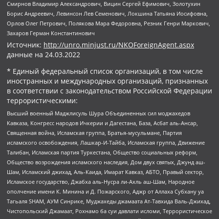
Смирнов Владимир Александрович, Вицин Сергей Ефимович, Золотухин
Борис Андреевич, Левинсон Лев Семенович, Локшина Татьяна Иосифовна,
Орлов Олег Петрович, Полякова Мара Федоровна, Резник Генри Маркович,
Захаров Герман Константинович
Источник:
http://unro.minjust.ru/NKOForeignAgent.aspx
данные на
24.03.2022
* Единый федеральный список организаций, в том числе
иностранных и международных организаций, признанных
в соответствии с законодательством Российской Федерации
террористическими:
Высший военный Маджлисуль Шура Объединенных сил моджахедов
Кавказа, Конгресс народов Ичкерии и Дагестана, База, Асбат аль-Ансар,
Священная война, Исламская группа, Братья-мусульмане, Партия
исламского освобождения, Лашкар-И-Тайба, Исламская группа, Движение
Талибан, Исламская партия Туркестана, Общество социальных реформ,
Общество возрождения исламского наследия, Дом двух святых, Джунд аш-
Шам, Исламский джихад, Аль-Каида, Имарат Кавказ, АБТО, Правый сектор,
Исламское государство, Джабха аль-Нусра ли-Ахль аш-Шам, Народное
ополчение имени К. Минина и Д. Пожарского, Аджр от Аллаха Субхану уа
Тагьаля SHAM, АУМ Синрике, Муджахеды джамаата Ат-Тавхида Валь-Джихад,
Чистопольский Джамаат, Рохнамо ба суи давлати исломи, Террористическое