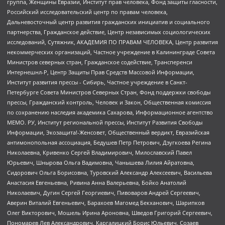
группа, Женщины Евразии, Институт прав человека, Фонд защиты гласности,
Российский исследовательский центр по правам человека,
Дальневосточный центр развития гражданских инициатив и социального
партнерства, Гражданское действие, Центр независимых социологических
исследований, Сутяжник, АКАДЕМИЯ ПО ПРАВАМ ЧЕЛОВЕКА, Центр развития
некоммерческих организаций, Частное учреждение в Калининграде Совета
Министров северных стран, Гражданское содействие, Трансперенси
Интернешнл-Р, Центр Защиты Прав Средств Массовой Информации,
Институт развития прессы - Сибирь, Частное учреждение в Санкт-
Петербурге Совета Министров Северных Стран, Фонд поддержки свободы
прессы, Гражданский контроль, Человек и Закон, Общественная комиссия
по сохранению наследия академика Сахарова, Информационное агентство
МЕМО. РУ, Институт региональной прессы, Институт Развития Свободы
Информации, Экозащита!-Женсовет, Общественный вердикт, Евразийская
антимонопольная ассоциация, Бедушев Петр Петрович, Дзугкоева Регина
Николаевна, Кривенко Сергей Владимирович, Милославский Павел
Юрьевич, Шнырова Ольга Вадимовна, Чанышева Лилия Айратовна,
Сидорович Ольга Борисовна, Туровский Александр Алексеевич, Васильева
Анастасия Евгеньевна, Ривина Анна Валерьевна, Бойко Анатолий
Николаевич, Дугин Сергей Георгиевич, Пивоваров Андрей Сергеевич,
Аверин Виталий Евгеньевич, Барахоев Магомед Бекханович, Шарипков
Олег Викторович, Мошель Ирина Ароновна, Шведов Григорий Сергеевич,
Пономарев Лев Александрович, Каргалицкий Борис Юльевич, Созаев