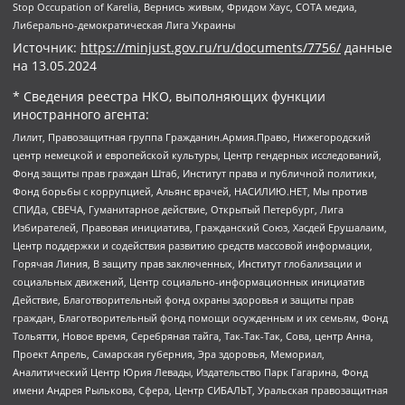
Stop Occupation of Karelia, Вернись живым, Фридом Хаус, СОТА медиа,
Либерально-демократическая Лига Украины
Источник:
https://minjust.gov.ru/ru/documents/7756/
данные
на
13.05.2024
* Сведения реестра НКО, выполняющих функции
иностранного агента:
Лилит, Правозащитная группа Гражданин.Армия.Право, Нижегородский
центр немецкой и европейской культуры, Центр гендерных исследований,
Фонд защиты прав граждан Штаб, Институт права и публичной политики,
Фонд борьбы с коррупцией, Альянс врачей, НАСИЛИЮ.НЕТ, Мы против
СПИДа, СВЕЧА, Гуманитарное действие, Открытый Петербург, Лига
Избирателей, Правовая инициатива, Гражданский Союз, Хасдей Ерушалаим,
Центр поддержки и содействия развитию средств массовой информации,
Горячая Линия, В защиту прав заключенных, Институт глобализации и
социальных движений, Центр социально-информационных инициатив
Действие, Благотворительный фонд охраны здоровья и защиты прав
граждан, Благотворительный фонд помощи осужденным и их семьям, Фонд
Тольятти, Новое время, Серебряная тайга, Так-Так-Так, Сова, центр Анна,
Проект Апрель, Самарская губерния, Эра здоровья, Мемориал,
Аналитический Центр Юрия Левады, Издательство Парк Гагарина, Фонд
имени Андрея Рылькова, Сфера, Центр СИБАЛЬТ, Уральская правозащитная