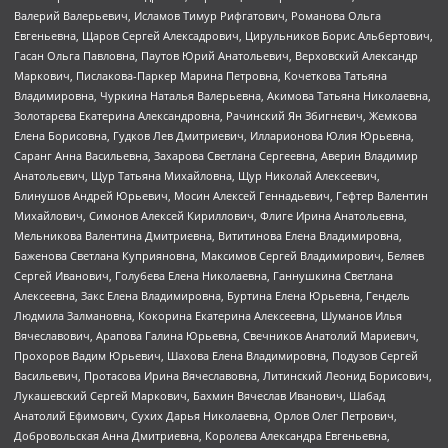
Валерий Валерьевич, Исламов Тимур Рифгатович, Романова Ольга
Евгеньевна, Щаров Сергей Алексадрович, Цирульников Борис Альбертович,
Гасан Ольга Павловна, Паутов Юрий Анатольевич, Верховский Александр
Маркович, Пислакова-Паркер Марина Петровна, Кочеткова Татьяна
Владимировна, Чуркина Наталья Валерьевна, Акимова Татьяна Николаевна,
Золотарева Екатерина Александровна, Рачинский Ян Збигневич, Жемкова
Елена Борисовна, Гудков Лев Дмитриевич, Илларионова Юлия Юрьевна,
Саранг Анна Васильевна, Захарова Светлана Сергеевна, Аверин Владимир
Анатольевич, Щур Татьяна Михайловна, Щур Николай Алексеевич,
Блинушов Андрей Юрьевич, Мосин Алексей Геннадьевич, Гефтер Валентин
Михайлович, Симонов Алексей Кириллович, Флиге Ирина Анатольевна,
Мельникова Валентина Дмитриевна, Вититинова Елена Владимировна,
Баженова Светлана Куприяновна, Максимов Сергей Владимирович, Беляев
Сергей Иванович, Голубева Елена Николаевна, Ганнушкина Светлана
Алексеевна, Закс Елена Владимировна, Буртина Елена Юрьевна, Гендель
Людмила Залмановна, Кокорина Екатерина Алексеевна, Шуманов Илья
Вячеславович, Арапова Галина Юрьевна, Свечников Анатолий Мариевич,
Прохоров Вадим Юрьевич, Шахова Елена Владимировна, Подузов Сергей
Васильевич, Протасова Ирина Вячеславовна, Литинский Леонид Борисович,
Лукашевский Сергей Маркович, Бахмин Вячеслав Иванович, Шабад
Анатолий Ефимович, Сухих Дарья Николаевна, Орлов Олег Петрович,
Добровольская Анна Дмитриевна, Королева Александра Евгеньевна,