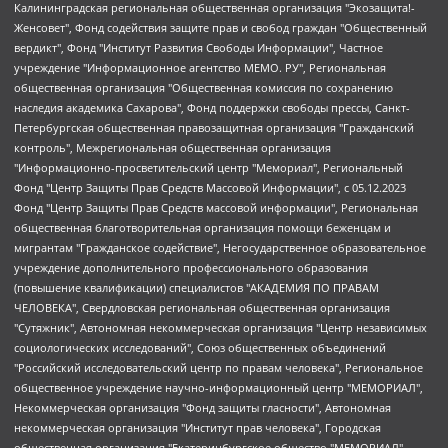
Калининградская региональная общественная организация "Экозащита!-Женсовет", Фонд содействия защите прав и свобод граждан "Общественный вердикт", Фонд "Институт Развития Свободы Информации", Частное учреждение "Информационное агентство МЕМО. РУ", Региональная общественная организация "Общественная комиссия по сохранению наследия академика Сахарова", Фонд поддержки свободы прессы, Санкт-Петербургская общественная правозащитная организация "Гражданский контроль", Межрегиональная общественная организация "Информационно-просветительский центр "Мемориал", Региональный Фонд "Центр Защиты Прав Средств Массовой Информации", с 05.12.2023 Фонд "Центр Защиты Прав Средств массовой информации", Региональная общественная благотворительная организация помощи беженцам и мигрантам "Гражданское содействие", Негосударственное образовательное учреждение дополнительного профессионального образования (повышение квалификации) специалистов "АКАДЕМИЯ ПО ПРАВАМ ЧЕЛОВЕКА", Свердловская региональная общественная организация "Сутяжник", Автономная некоммерческая организация "Центр независимых социологических исследований", Союз общественных объединений "Российский исследовательский центр по правам человека", Региональное общественное учреждение научно-информационный центр "МЕМОРИАЛ", Некоммерческая организация "Фонд защиты гласности", Автономная некоммерческая организация "Институт прав человека", Городская общественная организация "Екатеринбургское общество "МЕМОРИАЛ", Городская общественная организация "Рязанское историко-просветительское и правозащитное общество "Мемориал" (Рязанский Мемориал), Челябинский региональный орган общественной самодеятельности – женское общественное объединение "Женщины Евразии", Челябинский региональный орган общественной самодеятельности "Уральская правозащитная группа", Фонд содействия защите здоровья и социальной справедливости имени Андрея Рылькова, Автономная Некоммерческая Организация "Аналитический Центр Юрия Левады", Автономная некоммерческая организация социальной поддержки населения "Проект Апрель", Региональная общественная организация помощи женщинам и детям, находящимся в кризисной ситуации "Информационно-методический центр "Анна", Фонд содействия развитию массовых коммуникаций и правовому просвещению "Так-так-Так", Фонд содействия устойчивому развитию "Серебряная тайга", Свердловский региональный общественный фонд социальных проектов "Новое время", "Idel.Реалии", Кавказ.Реалии, Крым.Реалии, Телеканал Настоящее Время, Татаро-башкирская служба Радио Свобода (Azatliq Radiosi), Радио Свободная Европа/Радио Свобода (PCE/PC), "Сибирь.Реалии", "Фактограф", Благотворительный фонд помощи осужденным и их семьям, Автономная некоммерческая организация "Институт глобализации и социальных движений", Фонд "В защиту прав заключенных", Частное учреждение "Центр поддержки и содействия развитию средств массовой информации", Пензенский региональный общественный благотворительный фонд "Гражданский союз", "Север.Реалии", Некоммерческая организация Фонд "Правовая инициатива", Общество с ограниченной ответственностью "Радио Свободная Европа/Радио Свобода", Чешское информационное агентство "MEDIUM-ORIENT", Красноярская региональная общественная организация "Мы против СПИДа", Камалягин Денис Николаевич, Маркелов Сергей Евгеньевич, Пономарев Лев Александрович, Савицкая Людмила Алексеевна, Автономная некоммерческая организация "Центр по работе с проблемой насилия "НАСИЛИЮ.НЕТ", Межрегиональный профессиональный союз работников здравоохранения "Альянс врачей", Юридическое лицо, зарегистрированное в Латвийской Республике, SIA "Medusa Project" (регистрационный номер 40103797863, дата регистрации 10.06.2014), Некоммерческая организация "Фонд по борьбе с коррупцией", Автономная некоммерческая организация "Институт права и публичной политики", Баданин Роман Сергеевич, Гликин Максим Александрович, Железнова Мария Михайловна, Лукьянова Юлия Сергеевна, Маетная Елизавета Витальевна, Маняхин Петр Борисович, Чуракова Ольга Владимировна, Ярош Юлия Петровна, Юридическое лицо "The Insider SIA", зарегистрированное в Риге, Латвийская Республика (дата регистрации 26.06.2015), являющееся администратором доменного имени интернет-издания "The Insider SIA", https://theins.ru, Постернак Алексей Евгеньевич, Рубин Михаил Аркадьевич, Анин Роман Александрович, Юридическое лицо Istories fonds, зарегистрированное в Латвийской Республике (регистрационный номер 50008295751, дата регистрации 24.02.2020), Великовский Дмитрий Александрович, Долинина Ирина Николаевна, Мароховская Алеся Алексеевна, Шлейнов Роман Юрьевич, Шмагун Олеся Валентиновна, Общество с ограниченной ответственностью "Альтаир 2021", Общество с ограниченной ответственностью "Вега 2021", Общество с ограниченной ответственностью "Главный редактор 2021", Общество с ограниченной ответственностью "Ромашки монолит", Важенков Артем Валерьевич, Ивановская областная общественная организация "Центр гендерных исследований", Гурман Юрий Альбертович, Медиапроект "ОВД-Инфо", Егоров Владимир Владимирович, Жилинский Владимир Александрович, Общество с ограниченной ответственностью "ЗП", Иванова София Юрьевна, Карезина Инна Павловна, Кильтау Екатерина Викторовна, Петров Алексей Викторович, Пискунов Сергей Евгеньевич, Смирнов Сергей Сергеевич, Тихонов Михаил Сергеевич, Общество с ограниченной ответственностью "ЖУРНАЛИСТ-ИНОСТРАННЫЙ АГЕНТ", Арапова Галина Юрьевна, Вольтская Татьяна Анатольевна, Американская компания "Mason G.E.S. Anonymous Foundation" (США), являющаяся владельцем интернет-издания https://mnews.world/, Компания "Stichting Bellingcat", зарегистрированная в Нидерландах (дата регистрации 11.07.2018), Захаров Андрей Вячеславович, Клепиковская Екатерина Дмитриевна, Общество с ограниченной ответственностью "МЕМО", Перл Роман Александрович, Симонов Евгений Алексеевич, Соловьева Елена Анатольевна, Сотников Даниил Владимирович, Сурначева Елизавета Дмитриевна, Автономная некоммерческая организация по защите прав человека и информированию населения "Якутия – Наше Мнение", Общество с ограниченной ответственностью "Москоу диджитал медиа", с 26.01.2023 Общество с ограниченной ответственностью "Чайка Белые сады", Ветошкина Валерия Валерьевна, Заговора Максим Александрович, Межрегиональное общественное движение "Российская ЛГБТ - сеть", Оленичев Максим Владимирович, Павлов Иван Юрьевич, Скворцова Елена Сергеевна, Общество с ограниченной ответственностью "Как бы инагент", Кочетков Игорь Викторович, Общество с ограниченной ответственностью "Честные выборы", Еланчик Олег Александрович, Общество с ограниченной ответственностью "Нобелевский призыв", Гималова Регина Эмилевна, Григорьев Андрей Валерьевич, Григорьева Алина Александровна, Ассоциация по содействию защите прав призывников, альтернативнослужащих и военнослужащих "Правозащитная группа "Гражданин.Армия.Право", Хисамова Регина Фаритовна, Автономная некоммерческая организация по реализации социально-правовых программ "Лилит", Дальневосточное общественное движение "Маяк", Санкт-Петербургская ЛГБТ-инициативная группа "Выход", Инициативная группа ЛГБТ+ "Реверс", Алексеев Андрей Викторович, Бекбулатова Таисия Львовна, Беляев Иван Михайлович, Владыкина Елена Сергеевна, Гельман Марат Александрович, Никульшина Вероника Юрьевна, Толоконникова Надежда Андреевна, Шендерович Виктор Анатольевич, Общество с ограниченной ответственностью "Данное сообщение", Общество с ограниченной ответственностью Издательский дом "Новая глава", Айнбиндер Александра Александровна, Московский комьюнити-центр для ЛГБТ+инициатив, Благотворительный фонд развития филантропии, Deutsche Welle (Германия, Kurt-Schumacher-Strasse 3, 53113 Bonn), Борзунова Мария Михайловна, Воробьев Виктор Викторович, Голубева Анна Львовна, Константинова Алла Михайловна, Малкова Ирина Владимировна, Мурадов Мурад Абдулгалимович, Осетинская Елизавета Николаевна, Понасенков Евгений Николаевич, Ганапольский Матвей Юрьевич, Киселев Евгений Алексеевич, Борухович Ирина Григорьевна, Дремин Иван Тимофеевич, Дубровский Дмитрий Викторович, Красноярская региональная общественная организация поддержки и развития альтернативных образовательных технологий и межкультурных коммуникаций "ИНТЕРРА", Маяковская Екатерина Алексеевна, Фейгин Марк Захарович, Филимонов Андрей Викторович, Дзугкоева Регина Николаевна, Доброхотов Роман Александрович, Дудь Юрий Александрович, Елкин Сергей Владимирович, Кругликов Кирилл Игоревич, Сабунаева Мария Леонидовна, Семенов Алексей Владимирович, Шаинян Карен Багратович, Шульман Екатерина Михайловна, Асафьев Артур Валерьевич, Вахштайн Виктор Семенович, Венедиктов Алексей Алексеевич, Лушникова Екатерина Евгеньевна, Волков Леонид Михайлович, Невзоров Александр Глебович, Пархоменко Сергей Борисович, Сироткин Ярослав Николаевич, Кара-Мурза Владимир Владимирович, Баранова Наталья Владимировна, Гозман Леонид Яковлевич, Кагарлицкий Борис Юльевич, Климарев Михаил Валерьевич, Милов Владимир Станиславович, Автономная некоммерческая организация Краснодарский центр современного искусства "Типография", Моргенштерн Алишер Тагирович, Соболь Любовь Эдуардовна, Общество с ограниченной ответственностью "ЛИЗА НОРМ", Каспаров Гарри Кимович, Ходорковский Михаил Борисович, Общество с ограниченной ответственностью "Апрельские тезисы", Данилович Ирина Брониславовна, Кашин Олег Владимирович, Петров Николай Владимирович, Пивоваров Алексей Владимирович, Соколов Михаил Владимирович, Цветкова Юлия Владимировна, Чичваркин Евгений Александрович, Комитет против пыток/Команда против пыток, Общество с ограниченной ответственностью "Первый научный", Общество с ограниченной ответственностью "Вертолет и ко", Белоцерковская Вероника Борисовна, Кац Максим Евгеньевич, Лазарева Татьяна Юрьевна, Шаведдинов Руслан Табризович, Яшин Илья Валерьевич, Общество с ограниченной ответственностью "Иноагент ААВ", Алешковский Дмитрий Петрович, Альбац Евгения Марковна, Быков Дмитрий Львович, Галямина Юлия Евгеньевна, Лойко Сергей Леонидович, Мартынов Кирилл Константинович, Медведев Сергей Александрович, Крашенинников Федор Геннадиевич, Гордеева Катерина Вл