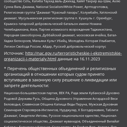
сообщество Сеть, Катиба Таухид валь-Джихад, Хайят Тахрир аш-Шам, Ахлю
Сунна Валь Джамаа, National Socialism/White Power, Артподготовка,
Религиозная группа “Джамаат “Красный пахарь”, Колумбайн, Хатлонский
джамаат, Мусульманская религиозная группа п. Кушкуль г. Оренбург,
Крымско-татарский добровольческий батальон имени Номана
Челебиджихана, Азов, Партия исламского возрождения Таджикистана,
Народная самооборона, Дуббайский джамаат, московская ячейка, Батал-
Хаджи Белхороев, Маньяки Культ Убийц, Молодёжь Которая Улыбается,
Легион Свобода России, Айдар, Русский добровольческий корпус
Источник:
http://nac.gov.ru/terroristicheskie-i-ekstremistskie-
organizacii-i-materialy.html
данные на
16.11.2023
* Перечень общественных объединений и религиозных
организаций в отношении которых судом принято
вступившее в законную силу решение о ликвидации или
запрете деятельности:
Национал-большевистская партия, ВЕК РА, Рада земли Кубанской Духовно
Родовой Державы Русь, Община Духовного Управления Асгардской Веси
Беловодья, Славянская Община Капища Веды Перуна, Мужская Духовная
Семинария Староверов-Инглингов, Нурджулар, К Богодержавию, Таблиги
Джамаат, Свидетели Иеговы, Русское национальное единство, Национал-
социалистическое общество, Джамаат мувахидов, Объединенный Вилайат
Кабарды, Балкарии и Карачая, Союз славян, Ат-Такфир Валь-Хиджра, Пит