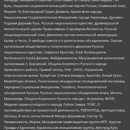
Буль, Национал-социалистическая рабочая партия России, Славянский союз,
Формат-18, Благородный Орден Дьявола, Армия воли народа,
Национальная Социалистическая Инициатива города Череповца, Духовно-
Родовая Держава Русь, Русское национальное единство, Древнерусской
Инглистической церкви Православных Староверов-Инглингов, Русский
общенациональный союз, Движение против нелегальной иммиграции,
Кровь и Честь, О свободе совести и о религиозных объединениях, Омская
организация общественного политического движения Русское
национальное единство, Северное Братство, Клуб Болельщиков
Футбольного Клуба Динамо, Файзрахманисты, Мусульманская религиозная
организация п. Боровский, Община Коренного Русского народа
Щелковского района, Правый сектор, УНА - УНСО, Украинская
повстанческая армия, Тризуб им. Степана Бандеры, Братство, Белый Крест,
Misanthropic division, Религиозное объединение последователей инглиизма,
Народная Социальная Инициатива, TulaSkins, Этнополитическое
объединение Русские, Русское национальное объединение Атака, Мечеть
Мирмамеда, Община Коренного Русского народа г. Астрахани, ВОЛЯ,
Меджлис крымскотатарского народа, Рубеж Севера, ТОЙС, О
противодействии экстремистской деятельности, РЕВТАТПОД, Артподготовка,
Штольц, В честь иконы Божией Матери Державная, Сектор 16,
Независимость, Фирма, Молодежная правозащитная группа МПГ, Курсом
Правды и Единения, Каракольская инициативная группа, Автоград Крю,