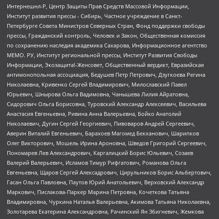
Интернешнл-Р, Центр Защиты Прав Средств Массовой Информации,
Институт развития прессы - Сибирь, Частное учреждение в Санкт-
Петербурге Совета Министров Северных Стран, Фонд поддержки свободы
прессы, Гражданский контроль, Человек и Закон, Общественная комиссия
по сохранению наследия академика Сахарова, Информационное агентство
МЕМО. РУ, Институт региональной прессы, Институт Развития Свободы
Информации, Экозащита!-Женсовет, Общественный вердикт, Евразийская
антимонопольная ассоциация, Бедушев Петр Петрович, Дзугкоева Регина
Николаевна, Кривенко Сергей Владимирович, Милославский Павел
Юрьевич, Шнырова Ольга Вадимовна, Чанышева Лилия Айратовна,
Сидорович Ольга Борисовна, Туровский Александр Алексеевич, Васильева
Анастасия Евгеньевна, Ривина Анна Валерьевна, Бойко Анатолий
Николаевич, Дугин Сергей Георгиевич, Пивоваров Андрей Сергеевич,
Аверин Виталий Евгеньевич, Барахоев Магомед Бекханович, Шарипков
Олег Викторович, Мошель Ирина Ароновна, Шведов Григорий Сергеевич,
Пономарев Лев Александрович, Каргалицкий Борис Юльевич, Созаев
Валерий Валерьевич, Исламов Тимур Рифгатович, Романова Ольга
Евгеньевна, Щаров Сергей Алексадрович, Цирульников Борис Альбертович,
Гасан Ольга Павловна, Паутов Юрий Анатольевич, Верховский Александр
Маркович, Пислакова-Паркер Марина Петровна, Кочеткова Татьяна
Владимировна, Чуркина Наталья Валерьевна, Акимова Татьяна Николаевна,
Золотарева Екатерина Александровна, Рачинский Ян Збигневич, Жемкова