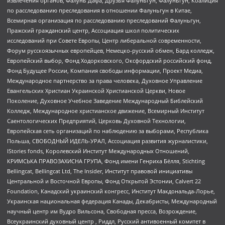
извлечения органов, Фалунь Дафа, Друзья Фалуньгун, Фалуньгун, Коалиция
по расследованию преследования в отношении Фалуньгун в Китае,
Всемирная организация по расследованию преследований Фалуньгун,
Пражский гражданский центр, Ассоциация школ политических
исследований при Совете Европы, Центр либеральной современности,
Форум русскоязычных европейцев, Немецко-русский обмен, Бард колледж,
Европейский выбор, Фонд Ходорковского, Оксфордский российский фонд,
Фонд Будущее России, Компания свободы информации, Проект Медиа,
Международное партнерство за права человека, Духовное Управление
Евангельских Христиан Украинской Христианской Церкви, Новое
Поколение, Духовное Учебное Заведение Международный Библейский
Колледж, Международное христианское движение, Всемирный Институт
Саентологических Предприятий, Церковь Духовной Технологии,
Европейская сеть организаций по наблюдению за выборами, Республика
Польша, СВОБОДНЫЙ ИДЕЛЬ-УРАЛ, Ассоциация развития журналистики,
IStories fonds, Королевский Институт Международных Отношений,
КРИМСЬКА ПРАВОЗАХИСНА ГРУПА, Фонд имени Генриха Бёлля, Stichting
Bellingcat, Bellingcat Ltd, The Insider, Институт правовой инициативы
Центральной и Восточной Европы, Фонд Открытой Эстонии, Calvert 22
Foundation, Канадский украинский конгресс, Институт Макдональда-Лорье,
Украинская национальная федерация Канады, Декабристы, Международный
научный центр им Вудро Вильсона, Свободная пресса, Возрождение,
Всеукраинский духовный центр , Риддл, Русский антивоенный комитет в