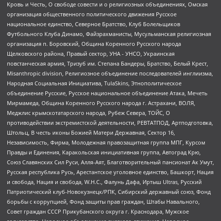
Кровь и Честь, О свободе совести и о религиозных объединениях, Омская
организация общественного политического движения Русское
национальное единство, Северное Братство, Клуб Болельщиков
Футбольного Клуба Динамо, Файзрахманисты, Мусульманская религиозная
организация п. Боровский, Община Коренного Русского народа
Щелковского района, Правый сектор, УНА - УНСО, Украинская
повстанческая армия, Тризуб им. Степана Бандеры, Братство, Белый Крест,
Misanthropic division, Религиозное объединение последователей инглиизма,
Народная Социальная Инициатива, TulaSkins, Этнополитическое
объединение Русские, Русское национальное объединение Атака, Мечеть
Мирмамеда, Община Коренного Русского народа г. Астрахани, ВОЛЯ,
Меджлис крымскотатарского народа, Рубеж Севера, ТОЙС, О
противодействии экстремистской деятельности, РЕВТАТПОД, Артподготовка,
Штольц, В честь иконы Божией Матери Державная, Сектор 16,
Независимость, Фирма, Молодежная правозащитная группа МПГ, Курсом
Правды и Единения, Каракольская инициативная группа, Автоград Крю,
Союз Славянских Сил Руси, Алля-Аят, Благотворительный пансионат Ак Умут,
Русская республика Русь, Арестантское уголовное единство, Башкорт, Нация
и свобода, Нация и свобода, W.H.С., Фалунь Дафа, Иртыш Ultras, Русский
Патриотический клуб-Новокузнецк/РПК, Сибирский державный союз, Фонд
борьбы с коррупцией, Фонд защиты прав граждан, Штабы Навального,
Совет граждан СССР Прикубанского округа г. Краснодара, Мужское