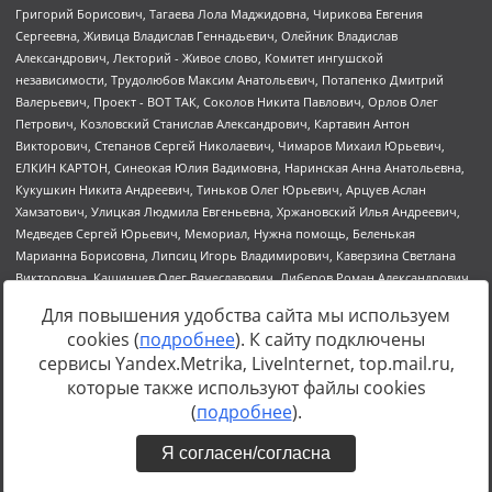
Для повышения удобства сайта мы используем
cookies (
подробнее
). К сайту подключены
сервисы Yandex.Metrika, LiveInternet, top.mail.ru,
Источник:
https://minjust.gov.ru/uploaded/files/reestr-
которые также используют файлы cookies
inostrannyih-agentov-22-03-2024.pdf
данные на
22.03.2024
(
подробнее
).
Я согласен/согласна