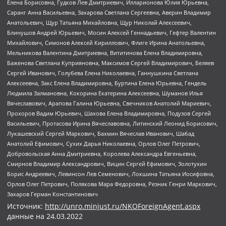
Елена Борисовна, Гудков Лев Дмитриевич, Илларионова Юлия Юрьевна,
Саранг Анна Васильевна, Захарова Светлана Сергеевна, Аверин Владимир
Анатольевич, Щур Татьяна Михайловна, Щур Николай Алексеевич,
Блинушов Андрей Юрьевич, Мосин Алексей Геннадьевич, Гефтер Валентин
Михайлович, Симонов Алексей Кириллович, Флиге Ирина Анатольевна,
Мельникова Валентина Дмитриевна, Вититинова Елена Владимировна,
Баженова Светлана Куприяновна, Максимов Сергей Владимирович, Беляев
Сергей Иванович, Голубева Елена Николаевна, Ганнушкина Светлана
Алексеевна, Закс Елена Владимировна, Буртина Елена Юрьевна, Гендель
Людмила Залмановна, Кокорина Екатерина Алексеевна, Шуманов Илья
Вячеславович, Арапова Галина Юрьевна, Свечников Анатолий Мариевич,
Прохоров Вадим Юрьевич, Шахова Елена Владимировна, Подузов Сергей
Васильевич, Протасова Ирина Вячеславовна, Литинский Леонид Борисович,
Лукашевский Сергей Маркович, Бахмин Вячеслав Иванович, Шабад
Анатолий Ефимович, Сухих Дарья Николаевна, Орлов Олег Петрович,
Добровольская Анна Дмитриевна, Королева Александра Евгеньевна,
Смирнов Владимир Александрович, Вицин Сергей Ефимович, Золотухин
Борис Андреевич, Левинсон Лев Семенович, Локшина Татьяна Иосифовна,
Орлов Олег Петрович, Полякова Мара Федоровна, Резник Генри Маркович,
Захаров Герман Константинович
Источник:
http://unro.minjust.ru/NKOForeignAgent.aspx
данные на
24.03.2022