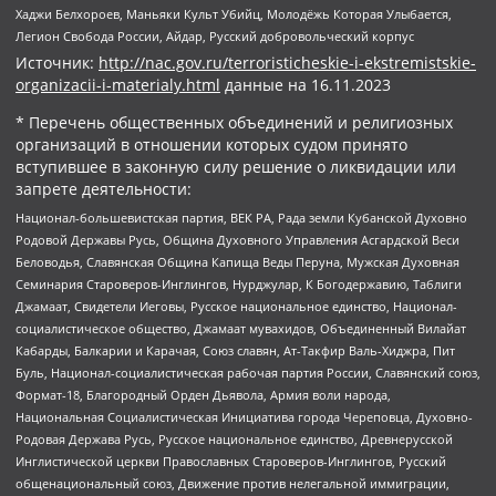
Хаджи Белхороев, Маньяки Культ Убийц, Молодёжь Которая Улыбается,
Легион Свобода России, Айдар, Русский добровольческий корпус
Источник:
http://nac.gov.ru/terroristicheskie-i-ekstremistskie-
organizacii-i-materialy.html
данные на
16.11.2023
* Перечень общественных объединений и религиозных
организаций в отношении которых судом принято
вступившее в законную силу решение о ликвидации или
запрете деятельности:
Национал-большевистская партия, ВЕК РА, Рада земли Кубанской Духовно
Родовой Державы Русь, Община Духовного Управления Асгардской Веси
Беловодья, Славянская Община Капища Веды Перуна, Мужская Духовная
Семинария Староверов-Инглингов, Нурджулар, К Богодержавию, Таблиги
Джамаат, Свидетели Иеговы, Русское национальное единство, Национал-
социалистическое общество, Джамаат мувахидов, Объединенный Вилайат
Кабарды, Балкарии и Карачая, Союз славян, Ат-Такфир Валь-Хиджра, Пит
Буль, Национал-социалистическая рабочая партия России, Славянский союз,
Формат-18, Благородный Орден Дьявола, Армия воли народа,
Национальная Социалистическая Инициатива города Череповца, Духовно-
Родовая Держава Русь, Русское национальное единство, Древнерусской
Инглистической церкви Православных Староверов-Инглингов, Русский
общенациональный союз, Движение против нелегальной иммиграции,