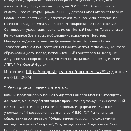
государство, Народное объединение русского движения, Народное
движение Адат, Народный совет граждан РСФСР СССР Архангельской
области, Проект Штурм, Граждане СССР, Держава Союз Советских Светлых
Родов, Совет Советских Социалистических Районов, Meta Platforms Inc,
Facebook, Instagram, WhatsApp, СИЧ-С14, Добровольческое Движение
Организации украинских националистов, Черный Комитет, Татарстанское
Региональное Всетатарское общественное движение, Невоград,
Молодежное Демократическое Движение Весна, Верховный Совет
Татарской Автономной Советской Социалистической Республики, Конгресс
ойрат-калмыцкого народа, Исполнительный комитет совета народных
депутатов Красноярского края, Этническое национальное объединение,
ЛГБТ, Я.МЫ Сергей Фургал
Источник:
https://minjust.gov.ru/ru/documents/7822/
данные
на
03.05.2024
* Реестр иностранных агентов:
Калининградская региональная общественная организация "Экозащита!-Женсовет", Фонд содействия защите прав и свобод граждан "Общественный вердикт", Фонд "Институт Развития Свободы Информации", Частное учреждение "Информационное агентство МЕМО. РУ", Региональная общественная организация "Общественная комиссия по сохранению наследия академика Сахарова", Фонд поддержки свободы прессы, Санкт-Петербургская общественная правозащитная организация "Гражданский контроль", Межрегиональная общественная организация "Информационно-просветительский центр "Мемориал", Региональный Фонд "Центр Защиты Прав Средств Массовой Информации", с 05.12.2023 Фонд "Центр Защиты Прав Средств массовой информации", Региональная общественная благотворительная организация помощи беженцам и мигрантам "Гражданское содействие", Негосударственное образовательное учреждение дополнительного профессионального образования (повышение квалификации) специалистов "АКАДЕМИЯ ПО ПРАВАМ ЧЕЛОВЕКА", Свердловская региональная общественная организация "Сутяжник", Автономная некоммерческая организация "Центр независимых социологических исследований", Союз общественных объединений "Российский исследовательский центр по правам человека", Региональное общественное учреждение научно-информационный центр "МЕМОРИАЛ", Некоммерческая организация "Фонд защиты гласности", Автономная некоммерческая организация "Институт прав человека", Городская общественная организация "Екатеринбургское общество "МЕМОРИАЛ", Городская общественная организация "Рязанское историко-просветительское и правозащитное общество "Мемориал" (Рязанский Мемориал), Челябинский региональный орган общественной самодеятельности – женское общественное объединение "Женщины Евразии", Челябинский региональный орган общественной самодеятельности "Уральская правозащитная группа", Фонд содействия защите здоровья и социальной справедливости имени Андрея Рылькова, Автономная Некоммерческая Организация "Аналитический Центр Юрия Левады", Автономная некоммерческая организация социальной поддержки населения "Проект Апрель", Региональная общественная организация помощи женщинам и детям, находящимся в кризисной ситуации "Информационно-методический центр "Анна", Фонд содействия развитию массовых коммуникаций и правовому просвещению "Так-так-Так", Фонд содействия устойчивому развитию "Серебряная тайга", Свердловский региональный общественный фонд социальных проектов "Новое время", "Idel.Реалии", Кавказ.Реалии, Крым.Реалии, Телеканал Настоящее Время, Татаро-башкирская служба Радио Свобода (Azatliq Radiosi), Радио Свободная Европа/Радио Свобода (PCE/PC), "Сибирь.Реалии", "Фактограф", Благотворительный фонд помощи осужденным и их семьям, Автономная некоммерческая организация "Институт глобализации и социальных движений", Фонд "В защиту прав заключенных", Частное учреждение "Центр поддержки и содействия развитию средств массовой информации", Пензенский региональный общественный благотворительный фонд "Гражданский союз", "Север.Реалии", Некоммерческая организация Фонд "Правовая инициатива", Общество с ограниченной ответственностью "Радио Свободная Европа/Радио Свобода", Чешское информационное агентство "MEDIUM-ORIENT", Красноярская региональная общественная организация "Мы против СПИДа", Камалягин Денис Николаевич, Маркелов Сергей Евгеньевич, Пономарев Лев Александрович, Савицкая Людмила Алексеевна, Автономная некоммерческая организация "Центр по работе с проблемой насилия "НАСИЛИЮ.НЕТ", Межрегиональный профессиональный союз работников здравоохранения "Альянс врачей", Юридическое лицо, зарегистрированное в Латвийской Республике, SIA "Medusa Project" (регистрационный номер 40103797863, дата регистрации 10.06.2014), Некоммерческая организация "Фонд по борьбе с коррупцией", Автономная некоммерческая организация "Институт права и публичной политики", Баданин Роман Сергеевич, Гликин Максим Александрович, Железнова Мария Михайловна, Лукьянова Юлия Сергеевна, Маетная Елизавета Витальевна, Маняхин Петр Борисович, Чуракова Ольга Владимировна, Ярош Юлия Петровна, Юридическое лицо "The Insider SIA", зарегистрированное в Риге, Латвийская Республика (дата регистрации 26.06.2015), являющееся администратором доменного имени интернет-издания "The Insider SIA", https://theins.ru, Постернак Алексей Евгеньевич, Рубин Михаил Аркадьевич, Анин Роман Александрович, Юридическое лицо Istories fonds, зарегистрированное в Латвийской Республике (регистрационный номер 50008295751, дата регистрации 24.02.2020), Великовский Дмитрий Александрович, Долинина Ирина Николаевна, Мароховская Алеся Алексеевна, Шлейнов Роман Юрьевич, Шмагун Олеся Валентиновна, Общество с ограниченной ответственностью "Альтаир 2021", Общество с ограниченной ответственностью "Вега 2021", Общество с ограниченной ответственностью "Главный редактор 2021", Общество с ограниченной ответственностью "Ромашки монолит", Важенков Артем Валерьевич, Ивановская областная общественная организация "Центр гендерных исследований", Гурман Юрий Альбертович, Медиапроект "ОВД-Инфо", Егоров Владимир Владимирович, Жилинский Владимир Александрович, Общество с ограниченной ответственностью "ЗП", Иванова София Юрьевна, Карезина Инна Павловна, Кильтау Екатерина Викторовна, Петров Алексей Викторович, Пискунов Сергей Евгеньевич, Смирнов Сергей Сергеевич, Тихонов Михаил Сергеевич, Общество с ограниченной ответственностью "ЖУРНАЛИСТ-ИНОСТРАННЫЙ АГЕНТ", Арапова Галина Юрьевна, Вольтская Татьяна Анатольевна, Американская компания "Mason G.E.S. Anonymous Foundation" (США), являющаяся владельцем интернет-издания https://mnews.world/, Компания "Stichting Bellingcat", зарегистрированная в Нидерландах (дата регистрации 11.07.2018), Захаров Андрей Вячеславович, Клепиковская Екатерина Дмитриевна, Общество с ограниченной ответственностью "МЕМО", Перл Роман Александрович, Симонов Евгений Алексеевич, Соловьева Елена Анатольевна, Сотников Даниил Владимирович, Сурначева Елизавета Дмитриевна, Автономная некоммерческая организация по защите прав человека и информированию населения "Якутия – Наше Мнение", Общество с ограниченной ответственностью "Москоу диджитал медиа", с 26.01.2023 Общество с ограниченной ответственностью "Чайка Белые сады", Ветошкина Валерия Валерьевна, Заговора Максим Александрович, Межрегиональное общественное движение "Российская ЛГБТ - сеть", Оленичев Максим Владимирович, Павлов Иван Юрьевич, Скворцова Елена Сергеевна, Общество с ограниченной ответственностью "Как бы инагент", Кочетков Игорь Викторович, Общество с ограниченной ответственностью "Честные выборы", Еланчик Олег Александрович, Общество с ограниченной ответственностью "Нобелевский призыв", Гималова Регина Эмилевна, Григорьев Андрей Валерьевич, Григорьева Алина Александровна, Ассоциация по содействию защите прав призывников, альтернативнослужащих и военнослужащих "Правозащитная группа "Гражданин.Армия.Право", Хисамова Регина Фаритовна, Автономная некоммерческая организация по реализации социально-правовых программ "Лилит", Дальневосточное общественное движение "Маяк", Санкт-Петербургская ЛГБТ-инициативная группа "Выход", Инициативная группа ЛГБТ+ "Реверс", Алексеев Андрей Викторович, Бекбулатова Таисия Львовна, Беляев Иван Михайлович, Владыкина Елена Сергеевна, Гельман Марат Александрович, Никульшина Вероника Юрьевна, Толоконникова Надежда Андреевна, Шендерович Виктор Анатольевич, Общество с ограниченной ответственностью "Данное сообщение", Общество с ограниченной ответственностью Издательский дом "Новая глава", Айнбиндер Александра Александровна, Московский комьюнити-центр для ЛГБТ+инициатив, Благотворительный фонд развития филантропии, Deutsche Welle (Германия, Kurt-Schumacher-Strasse 3, 53113 Bonn), Борзунова Мария Михайловна, Воробьев Виктор Викторович, Голубева Анна Львовна, Константинова Алла Михайловна, Малкова Ирина Владимировна, Мурадов Мурад Абдулгалимович, Осетинская Елизавета Николаевна, Понасенков Евгений Николаевич, Ганапольский Матвей Юрьевич, Киселев Евгений Алексеевич, Борухович Ирина Григорьевна, Дремин Иван Тимофеевич, Дубровский Дмитрий Викторович, Красноярская региональная общественная организация поддержки и развития альтернативных образовательных технологий и межкультурных коммуникаций "ИНТЕРРА", Маяковская Екатерина Алексеевна, Фейгин Марк Захарович, Филимонов Андрей Викторович, Дзугкоева Регина Николаевна, Доброхотов Роман Александрович, Дудь Юрий Александрович, Елкин Сергей Владимирович, Кругликов Кирилл Игоревич, Сабунаева Мария Леонидовна, Семенов Алексей Владимирович, Шаинян Карен Багратович, Шульман Екатерина Михайловна, Асафьев Артур Валерьевич, Вахштайн Виктор Семенович, Венедиктов Алексей Алексеевич, Лушникова Екатерина Евгеньевна, Волков Леонид Михайлович, Невзоров Александр Глебович, Пархоменко Сергей Борисович, Сироткин Ярослав Николаевич, Кара-Мурза Владимир Владимирович, Баранова Наталья Владимировна, Гозман Леонид Яковлевич, Кагарлицкий Борис Юльевич, Климарев Михаил Валерьевич, Милов Владимир Станиславович, Автономная некоммерческая организация Краснодарский центр современного искусства "Типография", Моргенштерн Алишер Тагирович, Соболь Любовь Эдуардовна, Общество с ограниченной ответственностью "ЛИЗА НОРМ", Каспаров Гарри Кимович, Ходорковский Михаил Борисович, Общество с ограниченной ответственностью "Апрельские тезисы", Данилович Ирина Брониславовна, Кашин Олег Владимирович, Петров Николай Владимирович, Пивоваров Алексей Владимирович, Соколов Михаил Владимирович, Цветкова Юлия Владимировна, Чичваркин Евгений Александрович, Комитет против пыток/Команда против пыток, Общество с ограниченной ответственностью "Первый научный", Общество с ограниченной ответственностью "Вертолет и ко", Белоцерковская Вероника Борисовна, Кац Максим Евгеньевич, Лазарева Татьяна Юрьевна, Шаведдинов Руслан Табризович, Яшин Илья Валерьевич, Общество с ограниченной ответственностью "Иноагент ААВ", Алешковский Дмитрий Петрович, Альбац Евгения Марковна, Быков Дмитрий Львович, Галямина Юлия Евгеньевна, Лойко Сергей Леонидович, Мартынов Кирилл Константинович, Медведев Сергей Александрович, Крашенинников Федор Геннадиевич, Гордеева Катерина Вл