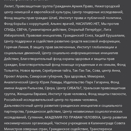
Лилит, Правозащитная группа Гражданин.Армия.Право, Нижегородский
центр немецкой и европейской культуры, Центр гендерных исследований,
Фонд защиты прав граждан Штаб, Институт права и публичной политики,
Фонд борьбы с коррупцией, Альянс врачей, НАСИЛИЮ.НЕТ, Мы против
СПИДа, СВЕЧА, Гуманитарное действие, Открытый Петербург, Лига
Избирателей, Правовая инициатива, Гражданский Союз, Хасдей Ерушалаим,
Центр поддержки и содействия развитию средств массовой информации,
Горячая Линия, В защиту прав заключенных, Институт глобализации и
социальных движений, Центр социально-информационных инициатив
Действие, Благотворительный фонд охраны здоровья и защиты прав
граждан, Благотворительный фонд помощи осужденным и их семьям, Фонд
Тольятти, Новое время, Серебряная тайга, Так-Так-Так, Сова, центр Анна,
Проект Апрель, Самарская губерния, Эра здоровья, Мемориал,
Аналитический Центр Юрия Левады, Издательство Парк Гагарина, Фонд
имени Андрея Рылькова, Сфера, Центр СИБАЛЬТ, Уральская правозащитная
группа, Женщины Евразии, Институт прав человека, Фонд защиты гласности,
Российский исследовательский центр по правам человека,
Дальневосточный центр развития гражданских инициатив и социального
партнерства, Гражданское действие, Центр независимых социологических
исследований, Сутяжник, АКАДЕМИЯ ПО ПРАВАМ ЧЕЛОВЕКА, Центр развития
некоммерческих организаций, Частное учреждение в Калининграде Совета
Министров северных стран, Гражданское содействие, Трансперенси