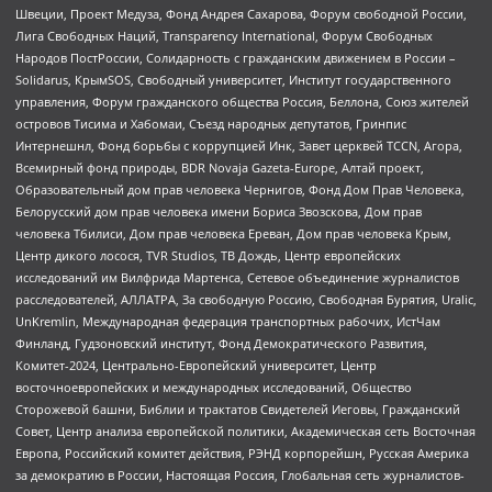
Швеции, Проект Медуза, Фонд Андрея Сахарова, Форум свободной России,
Лига Свободных Наций, Transparеncy International, Форум Свободных
Народов ПостРоссии, Солидарность с гражданским движением в России –
Solidarus, КрымSOS, Свободный университет, Институт государственного
управления, Форум гражданского общества Россия, Беллона, Союз жителей
островов Тисима и Хабомаи, Съезд народных депутатов, Гринпис
Интернешнл, Фонд борьбы с коррупцией Инк, Завет церквей TCCN, Агора,
Всемирный фонд природы, BDR Novaja Gazeta-Europe, Алтай проект,
Образовательный дом прав человека Чернигов, Фонд Дом Прав Человека,
Белорусский дом прав человека имени Бориса Звозскова, Дом прав
человека Тбилиси, Дом прав человека Ереван, Дом прав человека Крым,
Центр дикого лосося, TVR Studios, ТВ Дождь, Центр европейских
исследований им Вилфрида Мартенса, Сетевое объединение журналистов
расследователей, АЛЛАТРА, За свободную Россию, Свободная Бурятия, Uralic,
UnKremlin, Международная федерация транспортных рабочих, ИстЧам
Финланд, Гудзоновский институт, Фонд Демократического Развития,
Комитет-2024, Центрально-Европейский университет, Центр
восточноевропейских и международных исследований, Общество
Сторожевой башни, Библии и трактатов Свидетелей Иеговы, Гражданский
Совет, Центр анализа европейской политики, Академическая сеть Восточная
Европа, Российский комитет действия, РЭНД корпорейшн, Русская Америка
за демократию в России, Настоящая Россия, Глобальная сеть журналистов-