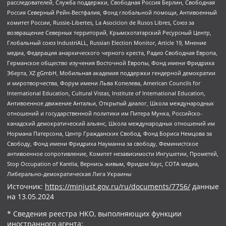
расследователей, Служба поддержки, Свободная Россия Берлин, Свободная
Россия Северный Рейн-Вестфалия, Фонд глобальной помощи, Антивоенный
комитет России, Russie-Libertes, La Asocicion de Rusos Libres, Союз за
возвращение Северных территорий, Крымскотатарский Ресурсный Центр,
Глобальный союз IndustriALL, Russian Election Monitor, Article 19, Мнение
медиа, Федерация анархического черного креста, Радио Свободная Европа,
Германское общество изучения Восточной Европы, Фонд имени Фридриха
Эберта, XZ gGmbH, Мобильная академия поддержки гендерной демократии
и миротворчества, Форум имени Льва Копелева, American Councils for
International Education, Cultural Vistas, Institute of International Education,
Антивоенное движение Антальи, Открытый диалог, Школа международных
отношений и государственной политики им Питера Мунка, Российско-
канадский демократический альянс, Школа международных отношений им
Нормана Патерсона, Центр Гражданских Свобод, Фонд Бориса Немцова за
Свободу, Фонд имени Фридриха Науманна за свободу, Феминистское
антивоенное сопротивление, Комитет независимости Ингушетии, Прометей,
Stop Occupation of Karelia, Вернись живым, Фридом Хаус, СОТА медиа,
Либерально-демократическая Лига Украины
Источник:
https://minjust.gov.ru/ru/documents/7756/
данные
на
13.05.2024
* Сведения реестра НКО, выполняющих функции
иностранного агента: