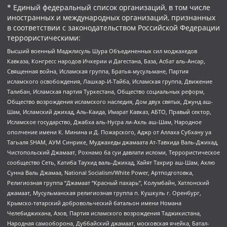
* Единый федеральный список организаций, в том числе
иностранных и международных организаций, признанных
в соответствии с законодательством Российской Федерации
террористическими:
Высший военный Маджлисуль Шура Объединенных сил моджахедов
Кавказа, Конгресс народов Ичкерии и Дагестана, База, Асбат аль-Ансар,
Священная война, Исламская группа, Братья-мусульмане, Партия
исламского освобождения, Лашкар-И-Тайба, Исламская группа, Движение
Талибан, Исламская партия Туркестана, Общество социальных реформ,
Общество возрождения исламского наследия, Дом двух святых, Джунд аш-
Шам, Исламский джихад, Аль-Каида, Имарат Кавказ, АБТО, Правый сектор,
Исламское государство, Джабха аль-Нусра ли-Ахль аш-Шам, Народное
ополчение имени К. Минина и Д. Пожарского, Аджр от Аллаха Субхану уа
Тагьаля SHAM, АУМ Синрике, Муджахеды джамаата Ат-Тавхида Валь-Джихад,
Чистопольский Джамаат, Рохнамо ба суи давлати исломи, Террористическое
сообщество Сеть, Катиба Таухид валь-Джихад, Хайят Тахрир аш-Шам, Ахлю
Сунна Валь Джамаа, National Socialism/White Power, Артподготовка,
Религиозная группа “Джамаат “Красный пахарь”, Колумбайн, Хатлонский
джамаат, Мусульманская религиозная группа п. Кушкуль г. Оренбург,
Крымско-татарский добровольческий батальон имени Номана
Челебиджихана, Азов, Партия исламского возрождения Таджикистана,
Народная самооборона, Дуббайский джамаат, московская ячейка, Батал-