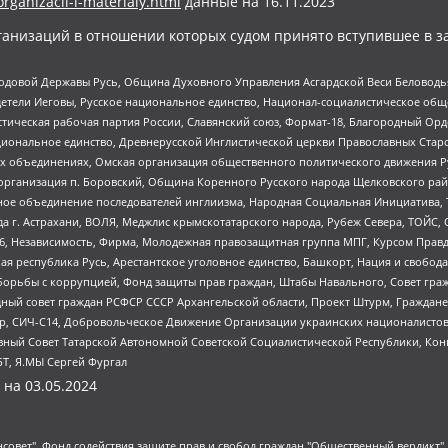
organizacii-i-materialy.html
данные на
16.11.2023
анизаций в отношении которых судом принято вступившее в з
 Родовой Державы Русь, Община Духовного Управления Асгардской Веси Беловод
детели Иеговы, Русское национальное единство, Национал-социалистическое об
истическая рабочая партия России, Славянский союз, Формат-18, Благородный Ор
ациональное единство, Древнерусской Инглистической церкви Православных Ста
ных объединениях, Омская организация общественного политического движения Р
рганизация п. Боровский, Община Коренного Русского народа Щелковского район
гиозное объединение последователей инглиизма, Народная Социальная Инициатива,
 г. Астрахани, ВОЛЯ, Меджлис крымскотатарского народа, Рубеж Севера, ТОЙС, 
6, Независимость, Фирма, Молодежная правозащитная группа МПГ, Курсом Правд
ая республика Русь, Арестантское уголовное единство, Башкорт, Нация и свобода,
орьбы с коррупцией, Фонд защиты прав граждан, Штабы Навального, Совет гражд
ный совет граждан РСФСР СССР Архангельской области, Проект Штурм, Граждане 
tsApp, СИЧ-С14, Добровольческое Движение Организации украинских националисто
ный Совет Татарской Автономной Советской Социалистической Республики, Кон
БТ, Я.МЫ Сергей Фургал
 на
03.05.2024
мная некоммерческая организация "Центр по работе с проблемой насилия "НАСИЛИЮ.НЕТ", Межрегиональный профессиональный союз работников здравоохранения "Альянс врачей", Юридическое лицо, зарегистрированное в Латвийской Республике, SIA "Medusa Project" (регистрационный номер 40103797863, дата регистрации 10.06.2014), Некоммерческая организация "Фонд по борьбе с коррупцией", Автономная некоммерческая организация "Институт права и публичной политики", Баданин Роман Сергеевич, Гликин Максим Александрович, Железнова Мария Михайловна, Лукьянова Юлия Сергеевна, Маетная Елизавета Витальевна, Маняхин Петр Борисович, Чуракова Ольга Владимировна, Ярош Юлия Петровна, Юридическое лицо "The Insider SIA", зарегистрированное в Риге, Латвийская Республика (дата регистрации 26.06.2015), являющееся администратором доменного имени интернет-издания "The Insider SIA", https://theins.ru, Постернак Алексей Евгеньевич, Рубин Михаил Аркадьевич, Анин Роман Александрович, Юридическое лицо Istories fonds, зарегистрированное в Латвийской Республике (регистрационный номер 50008295751, дата регистрации 24.02.2020), Великовский Дмитрий Александрович, Долинина Ирина Николаевна, Мароховская Алеся Алексеевна, Шлейнов Роман Юрьевич, Шмагун Олеся Валентиновна, Общество с ограниченной ответственностью "Альтаир 2021", Общество с ограниченной ответственностью "Вега 2021", Общество с ограниченной ответственностью "Главный редактор 2021", Общество с ограниченной ответственностью "Ромашки монолит", Важенков Артем Валерьевич, Ивановская областная общественная организация "Центр гендерных исследований", Гурман Юрий Альбертович, Медиапроект "ОВД-Инфо", Егоров Владимир Владимирович, Жилинский Владимир Александрович, Общество с ограниченной ответственностью "ЗП", Иванова София Юрьевна, Карезина Инна Павловна, Кильтау Екатерина Викторовна, Петров Алексей Викторович, Пискунов Сергей Евгеньевич, Смирнов Сергей Сергеевич, Тихонов Михаил Сергеевич, Общество с ограниченной ответственностью "ЖУРНАЛИСТ-ИНОСТРАННЫЙ АГЕНТ", Арапова Галина Юрьевна, Вольтская Татьяна Анатольевна, Американская компания "Mason G.E.S. Anonymous Foundation" (США), являющаяся владельцем интернет-издания https://mnews.world/, Компания "Stichting Bellingcat", зарегистрированная в Нидерландах (дата регистрации 11.07.2018), Захаров Андрей Вячеславович, Клепиковская Екатерина Дмитриевна, Общество с ограниченной ответственностью "МЕМО", Перл Роман Александрович, Симонов Евгений Алексеевич, Соловьева Елена Анатольевна, Сотников Даниил Владимирович, Сурначева Елизавета Дмитриевна, Автономная некоммерческая организация по защите прав человека и информированию населения "Якутия – Наше Мнение", Общество с ограниченной ответственностью "Москоу диджитал медиа", с 26.01.2023 Общество с ограниченной ответственностью "Чайка Белые сады", Ветошкина Валерия Валерьевна, Заговора Максим Александрович, Межрегиональное общественное движение "Российская ЛГБТ - сеть", Оленичев Максим Владимирович, Павлов Иван Юрьевич, Скворцова Елена Сергеевна, Общество с ограниченной ответственностью "Как бы инагент", Кочетков Игорь Викторович, Общество с ограниченной ответственностью "Честные выборы", Еланчик Олег Александрович, Общество с ограниченной ответственностью "Нобелевский призыв", Гималова Регина Эмилевна, Григорьев Андрей Валерьевич, Григорьева Алина Александровна, Ассоциация по содействию защите прав призывников, альтернативнослужащих и военнослужащих "Правозащитная группа "Гражданин.Армия.Право", Хисамова Регина Фаритовна, Автономная некоммерческая организация по реализации социально-правовых программ "Лилит", Дальн