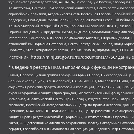
журналистов расследователей, АЛЛАТРА, За свободную Россию, Свободная Б
Комитет-2024, Центрально-Европейский университет, Центр восточноевроп
европейской политики, Академическая сеть Восточная Европа, Российский к
поддержки, Свободная Россия Берлин, Свободная Россия Северный Рейн-Вест
Крымскотатарский Ресурсный Центр, Глобальный союз IndustriALL, Russian E
Европы, Фонд имени Фридриха Эберта, XZ gGmbH, Мобильная академия поддержк
International Education, Антивоенное движение Антальи, Открытый диало
отношений им Нормана Патерсона, Центр Гражданских Свобод, Фонд Бориса
Прометей, Stop Occupation of Karelia, Вернись живым, Фридом Хаус, СОТА 
Источник:
https://minjust.gov.ru/ru/documents/7756/
данные
* Сведения реестра НКО, выполняющих функции иностранн
Лилит, Правозащитная группа Гражданин.Армия.Право, Нижегородский цент
борьбы с коррупцией, Альянс врачей, НАСИЛИЮ.НЕТ, Мы против СПИДа, СВЕ
содействия развитию средств массовой информации, Горячая Линия, В защ
охраны здоровья и защиты прав граждан, Благотворительный фонд помощи ос
Мемориал, Аналитический Центр Юрия Левады, Издательство Парк Гагарина
гласности, Российский исследовательский центр по правам человека, Даль
Сутяжник, АКАДЕМИЯ ПО ПРАВАМ ЧЕЛОВЕКА, Центр развития некоммерческих
Защиты Прав Средств Массовой Информации, Институт развития прессы - Си
Закон, Общественная комиссия по сохранению наследия академика Сахаров
вердикт, Евразийская антимонопольная ассоциация, Бедушев Петр Петрови