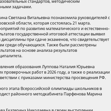
азовательных стандартов, методическим
ьными задачами.
ина Светлана Витальевна познакомила руководителей с
вской области, которая состоялась 21 марта.
оприятий по развитию математического и естественно-
льтатов государственной итоговой аттестации выявил
дисциплины при сдаче экзаменов, что свидетельствует
кам среди обучающихся. Также были рассмотрены
ьтатов на основе анализа результатов
ципалитета.
вления образования Луппова Наталия Юрьевна
х проверочных работ в 2026 году, а также о реализации
ветствии с приказами министерства просвещения РФ.
ного этапа Всероссийской олимпиады школьников в
тодист районного методкабинета Парфенова Марина
ва Екатерина Николаевна в своем выступлении