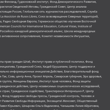
Чам Финланд, Гудзоновский институт, Фонд Демократического Развития,
актатов Свидетелей Иеговы, Гражданский Совет, Центр анализа
астоящая Россия, Глобальная сеть журналистов-расследователей, Служба
a Asocicion de Rusos Libres, Союз за возвращение Северных территорий,
еста, Радио Свободная Европа, Германское общество изучения Восточной
ouncils for International Education, Cultural Vistas, Institute of
, Российско-канадский демократический альянс, Школа международных
е антивоенное сопротивление, Комитет независимости Ингушетии,
ты прав граждан Штаб, Институт права и публичной политики, Фонд
инициатива, Гражданский Союз, Хасдей Ерушалаим, Центр поддержки и
социально-информационных инициатив Действие, Благотворительный фонд
Так, Сова, центр Анна, Проект Апрель, Самарская губерния, Эра здоровья,
я группа, Женщины Евразии, Институт прав человека, Фонд защиты
Гражданское действие, Центр независимых социологических исследований,
стран, Гражданское содействие, Трансперенси Интернешнл-Р, Центр
н, Фонд поддержки свободы прессы, Гражданский контроль, Человек и
тут Развития Свободы Информации, Экозащита!-Женсовет, Общественный
й Павел Юрьевич, Шнырова Ольга Вадимовна, Чанышева Лилия Айратовна,