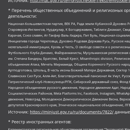
Источник:
http://nac.gov.ru/terroristicheskie-i-ekstremistskie-
* Перечень общественных объединений и религиозных орг
деятельности:
Национал-большевистская партия, ВЕК РА, Рада земли Кубанской Духовно
Староверов-Инглингов, Нурджулар, К Богодержавию, Таблиги Джамаат, Сви
Карачая, Союз славян, Ат-Такфир Валь-Хиджра, Пит Буль, Национал-социал
Инициатива города Череповца, Духовно-Родовая Держава Русь, Русское н
нелегальной иммиграции, Кровь и Честь, О свободе совести и о религиоз
Футбольного Клуба Динамо, Файзрахманисты, Мусульманская религиозная о
им. Степана Бандеры, Братство, Белый Крест, Misanthropic division, Рели
объединение Атака, Мечеть Мирмамеда, Община Коренного Русского народа
Артподготовка, Штольц, В честь иконы Божией Матери Державная, Сектор 1
Славянских Сил Руси, Алля-Аят, Благотворительный пансионат Ак Умут, Русск
Патриотический клуб-Новокузнецк/РПК, Сибирский державный союз, Фонд б
Народное объединение русского движения, Народное движение Адат, Народ
Социалистических Районов, Meta Platforms Inc, Facebook, Instagram, Wha
движение, Невоград, Молодежное Демократическое Движение Весна, Верхов
депутатов Красноярского края, Этническое национальное объединение, ЛГ
Источник:
https://minjust.gov.ru/ru/documents/7822/
данные
* Реестр иностранных агентов:
Калининградская региональная общественная организация "Экозащита!-Женсовет", Фонд содействия защите прав и свобод граждан "Общественный вердикт", Фонд "Институт Развития Свободы Информации", Частное учреждение "Информационное агентство МЕМО. РУ", Региональная общественная организация "Общественная комиссия по сохранению наследия академика Сахарова", Фонд поддержки свободы прессы, Санкт-Петербургская общественная правозащитная организация "Гражданский контроль", Межрегиональная общественная организация "Информационно-просветительский центр "Мемориал", Региональный Фонд "Центр Защиты Прав Средств Массовой Информации", с 05.12.2023 Фонд "Центр Защиты Прав Средств массовой информации", Региональная общественная благотворительная организация помощи беженцам и мигрантам "Гражданское содействие", Негосударственное образовательное учреждение дополнительного профессионального образования (повышение квалификации) специалистов "АКАДЕМИЯ ПО ПРАВАМ ЧЕЛОВЕКА", Свердловская региональная общественная организация "Сутяжник", Автономная некоммерческая организация "Центр независимых социологических исследований", Союз общественных объединений "Российский исследовательский центр по правам человека", Региональное общественное учреждение научно-информационный центр "МЕМОРИАЛ", Некоммерческая организация "Фонд защиты гласности", Автономная некоммерческая организация "Институт прав человека", Городская общественная организация "Екатеринбургское общество "МЕМОРИАЛ", Городская общественная организация "Рязанское историко-просветительское и правозащитное общество "Мемориал" (Рязанский Мемориал), Челябинский региональный орган общественной самодеятельности – женское общественное объединение "Женщины Евразии", Челябинский региональный орган общественной самодеятельности "Уральская правозащитная группа", Фонд содействия защите здоровья и социальной справедливости имени Андрея Рылькова, Автономная Некоммерческая Организация "Аналитический Центр Юрия Левады", Автономная некоммерческая организация социальной поддержки населения "Проект Апрель", Региональная общественная организация помощи женщинам и детям, находящимся в кризисной ситуации "Информационно-методический центр "Анна", Фонд содействия развитию массовых коммуникаций и правовому просвещению "Так-так-Так", Фонд содействия устойчивому развитию "Серебряная тайга", Свердловский региональный общественный фонд социальных проектов "Новое время", "Idel.Реалии", Кавказ.Реалии, Крым.Реалии, Телеканал Настоящее Время, Татаро-башкирская служба Радио Свобода (Azatliq Radiosi), Радио Свободная Европа/Радио Свобода (PCE/PC), "Сибирь.Реалии", "Фактограф", Благотворительный фонд помощи осужденным и их семьям, Автономная некоммерческая организация "Институт глобализации и социальных движений", Фонд "В защиту прав заключенных", Частное учреждение "Центр поддержки и содействия развитию средств массовой информации", Пензенский региональный общественный благотворительный фонд "Гражданский союз", "Север.Реалии", Некоммерческая организация Фонд "Правовая инициатива", Общество с ограниченной ответственностью "Радио Свободная Европа/Радио Свобода", Чешское информационное агентство "MEDIUM-ORIENT", Красноярская региональная общественная организация "Мы против СПИДа", Камалягин Денис Николаевич, Маркелов Сергей Евгеньевич, Пономарев Лев Александрович, Савицкая Людмила Алексеевна, Автоно