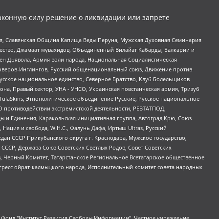
аконную силу решение о ликвидации или запрете
ья, Славянская Община Капища Веды Перуна, Мужская Духовная Семинария
щество, Джамаат мувахидов, Объединенный Вилайат Кабарды, Балкарии и
ден Дьявола, Армия воли народа, Национальная Социалистическая
роверов-Инглингов, Русский общенациональный союз, Движение против
усское национальное единство, Северное Братство, Клуб Болельщиков
а, Правый сектор, УНА - УНСО, Украинская повстанческая армия, Тризуб
 TulaSkins, Этнополитическое объединение Русские, Русское национальное
О противодействии экстремистской деятельности, РЕВТАТПОД,
ы и Единения, Каракольская инициативная группа, Автоград Крю, Союз
 Нация и свобода, W.H.С., Фалунь Дафа, Иртыш Ultras, Русский
ан СССР Прикубанского округа г. Краснодара, Мужское государство,
СССР, Держава Союз Советских Светлых Родов, Совет Советских
в, Черный Комитет, Татарстанское Региональное Всетатарское общественное
гресс ойрат-калмыцкого народа, Исполнительный комитет совета народных
евосточное общественное движение "Маяк", Санкт-Петербургская ЛГБТ-инициативная группа "Выход", Инициативная группа ЛГБТ+ "Реверс", Алексеев Андрей Викторович, Бекбулатова Таисия Львовна, Беляев Иван Михайлович, Владыкина Елена Сергеевна, Гельман Марат Александрович, Никульшина Вероника Юрьевна, Толоконникова Надежда Андреевна, Шендерович Виктор Анатольевич, Общество с ограниченной ответственностью "Данное сообщение", Общество с ограниченной ответственностью Издательский дом "Новая глава", Айнбиндер Александра Александровна, Московский комьюнити-центр для ЛГБТ+инициатив, Благотворительный фонд развития филантропии, Deutsche Welle (Германия, Kurt-Schumacher-Strasse 3, 53113 Bonn), Борзунова Мария Михайловна, Воробьев Виктор Викторович, Голубева Анна Львовна, Константинова Алла Михайловна, Малкова Ирина Владимировна, Мурадов Мурад Абдулгалимович, Осетинская Елизавета Николаевна, Понасенков Евгений Николаевич, Ганапольский Матвей Юрьевич, Киселев Евгений Алексеевич, Борухович Ирина Григорьевна, Дремин Иван Тимофеевич, Дубровский Дмитрий Викторович, Красноярская региональная общественная организация поддержки и развития альтернативных образовательных технологий и межкультурных коммуникаций "ИНТЕРРА", Маяковская Екатерина Алексеевна, Фейгин Марк Захарович, Филимонов Андрей Викторович, Дзугкоева Регина Николаевна, Доброхотов Роман Александрович, Дудь Юрий Александрович, Елкин Сергей Владимирович, Кругликов Кирилл Игоревич, Сабунаева Мария Леонидовна, Семенов Алексей Владимирович, Шаинян Карен Багратович, Шульман Екатерина Михайловна, Асафьев Артур Валерьевич, Вахштайн Виктор Семенович, Венедиктов Алексей Алексеевич, Лушникова Екатерина Евгеньевна, Волков Леонид Михайлович, Невзоров Александр Глебович, Пархоменко Сергей Борисович, Сироткин Ярослав Николаевич, Кара-Мурза Владимир Владимирович, Баранова Наталья Владимировна, Гозман Леонид Яковлевич, Кагарлицкий Борис Юльевич, Климарев Михаил Валерьевич, Милов Владимир Станиславович, Автономная некоммерческая организация Краснодарский центр современного искусства "Типография", Моргенштерн Алишер Тагирович, Соболь Любовь Эдуардовна, Общество с ограниченной ответственностью "ЛИЗА НОРМ", Каспаров Гарри Кимович, Ходорковский Михаил Борисович, Общество с ограниченной ответственностью "Апрельские тезисы", Данилович Ирина Брониславовна, Кашин Олег Владимирович, Петров Николай Владимирович, Пивоваров Алексей Владимирович, Соколов Михаил Владимирович, Цветкова Юлия Владимировна, Чичваркин Евгений Александрович, Комитет против пыток/Команда против пыток, Общество с ограниченной ответственностью "Первый научный", Общество с ограниченной ответственностью "Вертолет и ко", Белоцерковская Вероника Борисовна, Кац Максим Евгеньевич, Лазарева Татьяна Юрьевна, Шаведдинов Руслан Табризович, Яшин Илья Валерьевич, Общество с ограниченной ответственностью "Иноагент ААВ", Алешковский Дмитрий Петрович, Альбац Евгения Марковна, Быков Дмитрий Львович, Галямина Юлия Евгеньевна, Лойко Сергей Леонидович, Мартынов Кирилл Константинович, Медведев Сергей Александрович, Крашенинников Федор Геннадиевич, Гордеева Катерина Вл