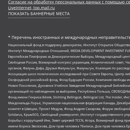
Согласие на обработку персональных данных с помощью се
LiveInternet, top.mail.ru
ПОКАЗАТЬ БАННЕРНЫЕ МЕСТА
* Перечень иностранных и международных неправительств
Национальный фонд в поддержку демократии, Институт Открытое Общество
Институт Международных Отношений, MEDIA DEVELOPMENT INVESTMENT FUND,
Европейская Платформа за Демократические Выборы, Международный цент
Свободная Россия, Всемирный конгресс украинцев, Атлантический совет, Ч
органов, Фалунь Дафа, Друзья Фалуньгун, Фалуньгун, Коалиция по рассле
Ассоциация школ политических исследований при Совете Европы, Центр ли
Оксфордский российский фонд, Фонд Будущее России, Компания свободы ин
Новое Поколение, Духовное Учебное Заведение Международный Библейский
организаций по наблюдению за выборами, Республика Польша, СВОБОДНЫЙ
Фонд имени Генриха Бёлля, Stichting Bellingcat, Bellingcat Ltd, The Inside
Макдональда-Лорье, Украинская национальная федерация Канады, Декабрис
комитет в Швеции, Проект Медуза, Фонд Андрея Сахарова, Форум свободной 
Solidarus, КрымSOS, Свободный университет, Институт государственного у
борьбы с коррупцией Инк, Завет церквей TCCN, Агора, Всемирный фонд при
имени Бориса Звозскова, Дом прав человека Тбилиси, Дом прав человека Ер