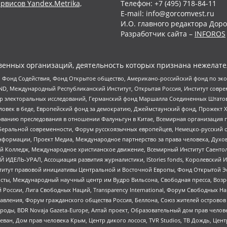
рвисов Yandex.Metrika,
Телефон: +7 (495) 718-84-11
E-mail: info@gorcomvest.ru
И.О. главного редактора Доро
Разработчик сайта –
INFOROS
енных организаций, деятельность которых признана нежелате
 Фонд Содействия, Фонд Открытое общество, Американо-российский фонд по э
 Международный Республиканский Институт, Открытая Россия, Институт совре
р электоральных исследований, Германский фонд Маршалла Соединенных Штатов
еловек в беде, Европейский фонд за демократию, Джеймстаунский фонд, Прожект
дованию преследования в отношении Фалуньгун в Китае, Всемирная организация 
беральной современности, Форум русскоязычных европейцев, Немецко-русский о
формации, Проект Медиа, Международное партнерство за права человека, Духов
 Колледж, Международное христианское движение, Всемирный Институт Саентол
 ИДЕЛЬ-УРАЛ, Ассоциация развития журналистики, IStories fonds, Королевск
r, Институт правовой инициативы Центральной и Восточной Европы, Фонд Открытой Э
ты, Международный научный центр им Вудро Вильсона, Свободная пресса, Возро
России, Лига Свободных Наций, Transparеncy International, Форум Свободных Н
правления, Форум гражданского общества Россия, Беллона, Союз жителей острово
роды, BDR Novaja Gazeta-Europe, Алтай проект, Образовательный дом прав челов
еван, Дом прав человека Крым, Центр дикого лосося, TVR Studios, ТВ Дождь, Це