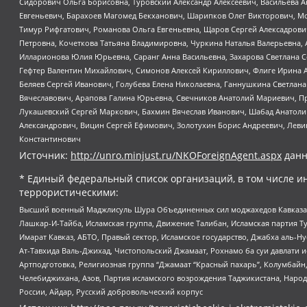
Сидорович Ольга Борисовна, Туровский Александр Алексеевич, Васильева А
Евгеньевич, Барахоев Магомед Бекханович, Шарипков Олег Викторович, М
Тимур Рифгатович, Романова Ольга Евгеньевна, Щаров Сергей Алексадрови
Петровна, Кочеткова Татьяна Владимировна, Чуркина Наталья Валерьевна, 
Илларионова Юлия Юрьевна, Саранг Анна Васильевна, Захарова Светлана 
Гефтер Валентин Михайлович, Симонов Алексей Кириллович, Флиге Ирина 
Беляев Сергей Иванович, Голубева Елена Николаевна, Ганнушкина Светлана
Вячеславович, Арапова Галина Юрьевна, Свечников Анатолий Мариевич, П
Лукашевский Сергей Маркович, Бахмин Вячеслав Иванович, Шабад Анатоли
Александрович, Вицин Сергей Ефимович, Золотухин Борис Андреевич, Леви
Константинович
Источник:
http://unro.minjust.ru/NKOForeignAgent.aspx
данн
* Единый федеральный список организаций, в том числе и
террористическими:
Высший военный Маджлисуль Шура Объединенных сил моджахедов Кавказа, Ко
Лашкар-И-Тайба, Исламская группа, Движение Талибан, Исламская партия Т
Имарат Кавказ, АБТО, Правый сектор, Исламское государство, Джабха аль-
Ат-Тавхида Валь-Джихад, Чистопольский Джамаат, Рохнамо ба суи давлати и
Артподготовка, Религиозная группа “Джамаат “Красный пахарь”, Колумбайн
Челебиджихана, Азов, Партия исламского возрождения Таджикистана, Народ
России, Айдар, Русский добровольческий корпус