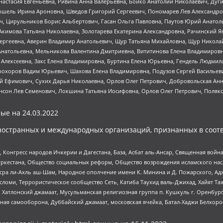
настасия Евгеньевна, Ривина Анна Валерьевна, Бойко Анатолий Николаевич, Дуг
ошель Ирина Ароновна, Шведов Григорий Сергеевич, Пономарев Лев Александро
ч, Цирульников Борис Альбертович, Гасан Ольга Павловна, Паутов Юрий Анато
Акимова Татьяна Николаевна, Золотарева Екатерина Александровна, Рачинский Я
Сергеевна, Аверин Владимир Анатольевич, Щур Татьяна Михайловна, Щур Никола
Анатольевна, Мельникова Валентина Дмитриевна, Вититинова Елена Владимировн
 Алексеевна, Закс Елена Владимировна, Буртина Елена Юрьевна, Гендель Людмил
рохоров Вадим Юрьевич, Шахова Елена Владимировна, Подузов Сергей Васильеви
й Ефимович, Сухих Дарья Николаевна, Орлов Олег Петрович, Добровольская Анн
нсон Лев Семенович, Локшина Татьяна Иосифовна, Орлов Олег Петрович, Поляк
ые на
24.03.2022
ностранных и международных организаций, признанных в соотв
нгресс народов Ичкерии и Дагестана, База, Асбат аль-Ансар, Священная война,
уркестана, Общество социальных реформ, Общество возрождения исламского насл
Нусра ли-Ахль аш-Шам, Народное ополчение имени К. Минина и Д. Пожарского, Ад
сломи, Террористическое сообщество Сеть, Катиба Таухид валь-Джихад, Хайят Тах
, Хатлонский джамаат, Мусульманская религиозная группа п. Кушкуль г. Оренбу
ная самооборона, Дуббайский джамаат, московская ячейка, Батал-Хаджи Белхор