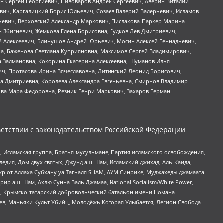
ин Сергей Георгиевич, Пивоваров Андрей Сергеевич, Аверин Виталий
вич, Каргалицкий Борис Юльевич, Созаев Валерий Валерьевич, Исламов
льевич, Верховский Александр Маркович, Пислакова-Паркер Марина
н Збигневич, Жемкова Елена Борисовна, Гудков Лев Дмитриевич,
й Алексеевич, Блинушов Андрей Юрьевич, Мосин Алексей Геннадьевич,
а, Баженова Светлана Куприяновна, Максимов Сергей Владимирович,
а Залмановна, Кокорина Екатерина Алексеевна, Шуманов Илья
ч, Протасова Ирина Вячеславовна, Литинский Леонид Борисович,
а Дмитриевна, Королева Александра Евгеньевна, Смирнов Владимир
ова Мара Федоровна, Резник Генри Маркович, Захаров Герман
етствии с законодательством Российской Федерации
 Исламская группа, Братья-мусульмане, Партия исламского освобождения,
едия, Дом двух святых, Джунд аш-Шам, Исламский джихад, Аль-Каида,
жр от Аллаха Субхану уа Тагьаля SHAM, АУМ Синрике, Муджахеды джамаата
рир аш-Шам, Ахлю Сунна Валь Джамаа, National Socialism/White Power,
рг, Крымско-татарский добровольческий батальон имени Номана
оев, Маньяки Культ Убийц, Молодёжь Которая Улыбается, Легион Свобода