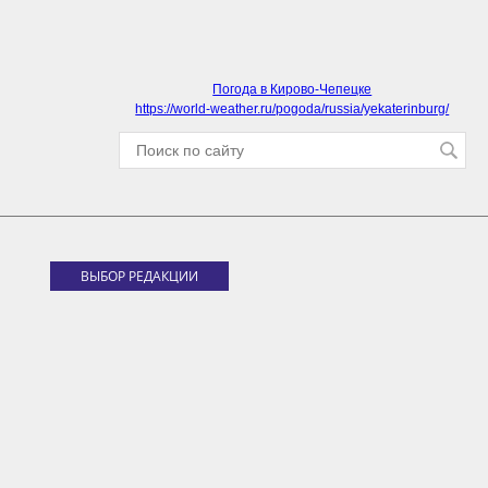
Погода в Кирово-Чепецке
https://world-weather.ru/pogoda/russia/yekaterinburg/
ВЫБОР РЕДАКЦИИ