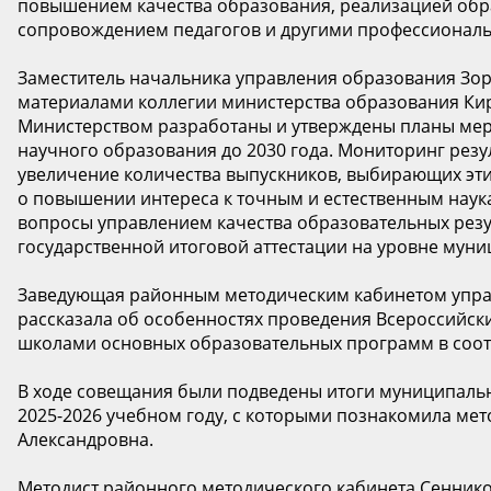
повышением качества образования, реализацией обр
сопровождением педагогов и другими профессионал
Заместитель начальника управления образования Зор
материалами коллегии министерства образования Киро
Министерством разработаны и утверждены планы мер
научного образования до 2030 года. Мониторинг резу
увеличение количества выпускников, выбирающих эти 
о повышении интереса к точным и естественным нау
вопросы управлением качества образовательных резул
государственной итоговой аттестации на уровне муни
Заведующая районным методическим кабинетом упра
рассказала об особенностях проведения Всероссийски
школами основных образовательных программ в соот
В ходе совещания были подведены итоги муниципаль
2025-2026 учебном году, с которыми познакомила ме
Александровна.
Методист районного методического кабинета Сеннико