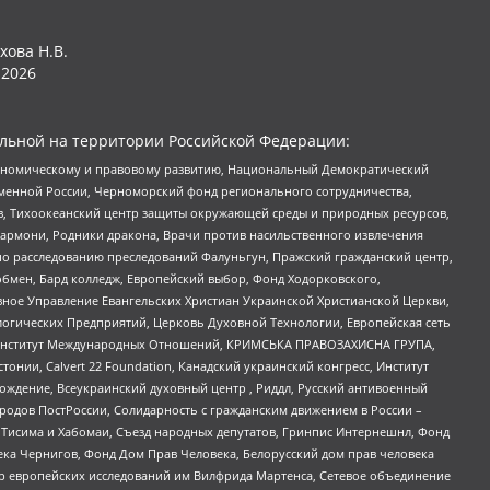
хова Н.В.
2026
льной на территории Российской Федерации:
кономическому и правовому развитию, Национальный Демократический
менной России, Черноморский фонд регионального сотрудничества,
, Тихоокеанский центр защиты окружающей среды и природных ресурсов,
 Хармони, Родники дракона, Врачи против насильственного извлечения
по расследованию преследований Фалуньгун, Пражский гражданский центр,
бмен, Бард колледж, Европейский выбор, Фонд Ходорковского,
ное Управление Евангельских Христиан Украинской Христианской Церкви,
огических Предприятий, Церковь Духовной Технологии, Европейская сеть
ий Институт Международных Отношений, КРИМСЬКА ПРАВОЗАХИСНА ГРУПА,
стонии, Calvert 22 Foundation, Канадский украинский конгресс, Институт
ждение, Всеукраинский духовный центр , Риддл, Русский антивоенный
ародов ПостРоссии, Солидарность с гражданским движением в России –
в Тисима и Хабомаи, Съезд народных депутатов, Гринпис Интернешнл, Фонд
ека Чернигов, Фонд Дом Прав Человека, Белорусский дом прав человека
нтр европейских исследований им Вилфрида Мартенса, Сетевое объединение