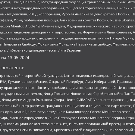
урятия, Uralic, UnKremlin, Международная федерация транспортных рабочих, Ист
ейских и международных исследований, Общество Сторожевой башни, Библии и тр
омитет действия, РЭНД корпорейшн, Русская Америка за демократию в России, Н
фалия, Фонд глобальной помощи, Антивоенный комитет России, Russie-Libertes, L
lection Monitor, Article 19, Мнение медиа, Федерация анархического черного кр
и гендерной демократии и миротворчества, Форум имени Льва Копелева, American C
г, Школа международных отношений и государственной политики им Питера Мунка
 Немцова за Свободу, Фонд имени Фридриха Науманна за свободу, Феминистско
медиа, Либерально-демократическая Лига Украины
 на
13.05.2024
ого агента:
р немецкой и европейской культуры, Центр гендерных исследований, Фонд защи
ЧА, Гуманитарное действие, Открытый Петербург, Лига Избирателей, Правовая 
иту прав заключенных, Институт глобализации и социальных движений, Центр 
ужденным и их семьям, Фонд Тольятти, Новое время, Серебряная тайга, Так-Так-
, Фонд имени Андрея Рылькова, Сфера, Центр СИБАЛЬТ, Уральская правозащитна
невосточный центр развития гражданских инициатив и социального партнерства, 
 организаций, Частное учреждение в Калининграде Совета Министров северных 
бирь, Частное учреждение в Санкт-Петербурге Совета Министров Северных Стра
а, Информационное агентство МЕМО. РУ, Институт региональной прессы, Инсти
ч, Дзугкоева Регина Николаевна, Кривенко Сергей Владимирович, Милославски