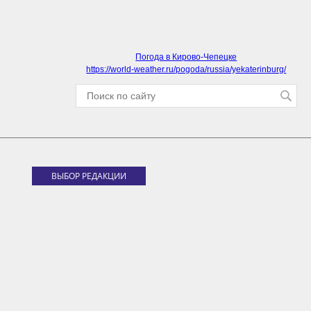
Погода в Кирово-Чепецке
https://world-weather.ru/pogoda/russia/yekaterinburg/
ВЫБОР РЕДАКЦИИ