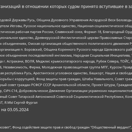
анизаций в отношении которых судом принято вступившее в з
 Родовой Державы Русь, Община Духовного Управления Асгардской Веси Беловод
детели Иеговы, Русское национальное единство, Национал-социалистическое об
истическая рабочая партия России, Славянский союз, Формат-18, Благородный Ор
ациональное единство, Древнерусской Инглистической церкви Православных Ста
ных объединениях, Омская организация общественного политического движения Р
рганизация п. Боровский, Община Коренного Русского народа Щелковского район
гиозное объединение последователей инглиизма, Народная Социальная Инициатива,
 г. Астрахани, ВОЛЯ, Меджлис крымскотатарского народа, Рубеж Севера, ТОЙС, 
6, Независимость, Фирма, Молодежная правозащитная группа МПГ, Курсом Правд
ая республика Русь, Арестантское уголовное единство, Башкорт, Нация и свобода,
орьбы с коррупцией, Фонд защиты прав граждан, Штабы Навального, Совет гражд
ный совет граждан РСФСР СССР Архангельской области, Проект Штурм, Граждане 
tsApp, СИЧ-С14, Добровольческое Движение Организации украинских националисто
ный Совет Татарской Автономной Советской Социалистической Республики, Кон
БТ, Я.МЫ Сергей Фургал
 на
03.05.2024
мная некоммерческая организация "Центр по работе с проблемой насилия "НАСИЛИЮ.НЕТ", Межрегиональный профессиональный союз работников здравоохранения "Альянс врачей", Юридическое лицо, зарегистрированное в Латвийской Республике, SIA "Medusa Project" (регистрационный номер 40103797863, дата регистрации 10.06.2014), Некоммерческая организация "Фонд по борьбе с коррупцией", Автономная некоммерческая организация "Институт права и публичной политики", Баданин Роман Сергеевич, Гликин Максим Александрович, Железнова Мария Михайловна, Лукьянова Юлия Сергеевна, Маетная Елизавета Витальевна, Маняхин Петр Борисович, Чуракова Ольга Владимировна, Ярош Юлия Петровна, Юридическое лицо "The Insider SIA", зарегистрированное в Риге, Латвийская Республика (дата регистрации 26.06.2015), являющееся администратором доменного имени интернет-издания "The Insider SIA", https://theins.ru, Постернак Алексей Евгеньевич, Рубин Михаил Аркадьевич, Анин Роман Александрович, Юридическое лицо Istories fonds, зарегистрированное в Латвийской Республике (регистрационный номер 50008295751, дата регистрации 24.02.2020), Великовский Дмитрий Александрович, Долинина Ирина Николаевна, Мароховская Алеся Алексеевна, Шлейнов Роман Юрьевич, Шмагун Олеся Валентиновна, Общество с ограниченной ответственностью "Альтаир 2021", Общество с ограниченной ответственностью "Вега 2021", Общество с ограниченной ответственностью "Главный редактор 2021", Общество с ограниченной ответственностью "Ромашки монолит", Важенков Артем Валерьевич, Ивановская областная общественная организация "Центр гендерных исследований", Гурман Юрий Альбертович, Медиапроект "ОВД-Инфо", Егоров Владимир Владимирович, Жилинский Владимир Александрович, Общество с ограниченной ответственностью "ЗП", Иванова София Юрьевна, Карезина Инна Павловна, Кильтау Екатерина Викторовна, Петров Алексей Викторович, Пискунов Сергей Евгеньевич, Смирнов Сергей Сергеевич, Тихонов Михаил Сергеевич, Общество с ограниченной ответственностью "ЖУРНАЛИСТ-ИНОСТРАННЫЙ АГЕНТ", Арапова Галина Юрьевна, Вольтская Татьяна Анатольевна, Американская компания "Mason G.E.S. Anonymous Foundation" (США), являющаяся владельцем интернет-издания https://mnews.world/, Компания "Stichting Bellingcat", зарегистрированная в Нидерландах (дата регистрации 11.07.2018), Захаров Андрей Вячеславович, Клепиковская Екатерина Дмитриевна, Общество с ограниченной ответственностью "МЕМО", Перл Роман Александрович, Симонов Евгений Алексеевич, Соловьева Елена Анатольевна, Сотников Даниил Владимирович, Сурначева Елизавета Дмитриевна, Автономная некоммерческая организация по защите прав человека и информированию населения "Якутия – Наше Мнение", Общество с ограниченной ответственностью "Москоу диджитал медиа", с 26.01.2023 Общество с ограниченной ответственностью "Чайка Белые сады", Ветошкина Валерия Валерьевна, Заговора Максим Александрович, Межрегиональное общественное движение "Российская ЛГБТ - сеть", Оленичев Максим Владимирович, Павлов Иван Юрьевич, Скворцова Елена Сергеевна, Общество с ограниченной ответственностью "Как бы инагент", Кочетков Игорь Викторович, Общество с ограниченной ответственностью "Честные выборы", Еланчик Олег Александрович, Общество с ограниченной ответственностью "Нобелевский призыв", Гималова Регина Эмилевна, Григорьев Андрей Валерьевич, Григорьева Алина Александровна, Ассоциация по содействию защите прав призывников, альтернативнослужащих и военнослужащих "Правозащитная группа "Гражданин.Армия.Право", Хисамова Регина Фаритовна, Автономная некоммерческая организация по реализации социально-правовых программ "Лилит", Дальн