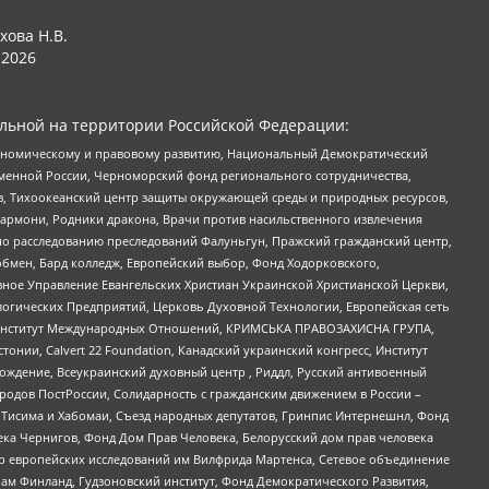
хова Н.В.
2026
льной на территории Российской Федерации:
кономическому и правовому развитию, Национальный Демократический
менной России, Черноморский фонд регионального сотрудничества,
, Тихоокеанский центр защиты окружающей среды и природных ресурсов,
 Хармони, Родники дракона, Врачи против насильственного извлечения
по расследованию преследований Фалуньгун, Пражский гражданский центр,
бмен, Бард колледж, Европейский выбор, Фонд Ходорковского,
ное Управление Евангельских Христиан Украинской Христианской Церкви,
огических Предприятий, Церковь Духовной Технологии, Европейская сеть
ий Институт Международных Отношений, КРИМСЬКА ПРАВОЗАХИСНА ГРУПА,
стонии, Calvert 22 Foundation, Канадский украинский конгресс, Институт
ждение, Всеукраинский духовный центр , Риддл, Русский антивоенный
ародов ПостРоссии, Солидарность с гражданским движением в России –
в Тисима и Хабомаи, Съезд народных депутатов, Гринпис Интернешнл, Фонд
ека Чернигов, Фонд Дом Прав Человека, Белорусский дом прав человека
нтр европейских исследований им Вилфрида Мартенса, Сетевое объединение
Чам Финланд, Гудзоновский институт, Фонд Демократического Развития,