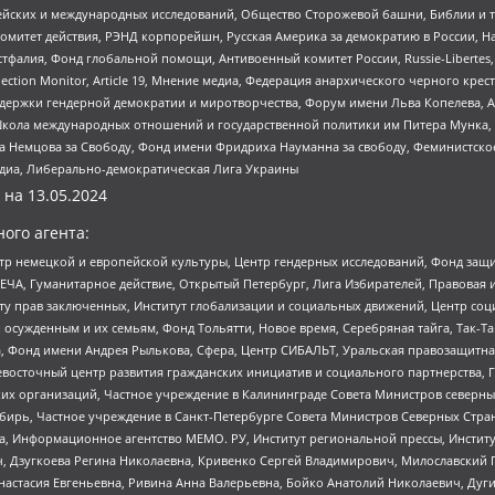
ейских и международных исследований, Общество Сторожевой башни, Библии и тр
омитет действия, РЭНД корпорейшн, Русская Америка за демократию в России, Н
фалия, Фонд глобальной помощи, Антивоенный комитет России, Russie-Libertes, L
lection Monitor, Article 19, Мнение медиа, Федерация анархического черного кр
и гендерной демократии и миротворчества, Форум имени Льва Копелева, American C
г, Школа международных отношений и государственной политики им Питера Мунка
 Немцова за Свободу, Фонд имени Фридриха Науманна за свободу, Феминистско
медиа, Либерально-демократическая Лига Украины
 на
13.05.2024
ого агента:
р немецкой и европейской культуры, Центр гендерных исследований, Фонд защи
ЧА, Гуманитарное действие, Открытый Петербург, Лига Избирателей, Правовая 
иту прав заключенных, Институт глобализации и социальных движений, Центр 
ужденным и их семьям, Фонд Тольятти, Новое время, Серебряная тайга, Так-Так-
, Фонд имени Андрея Рылькова, Сфера, Центр СИБАЛЬТ, Уральская правозащитна
невосточный центр развития гражданских инициатив и социального партнерства, 
 организаций, Частное учреждение в Калининграде Совета Министров северных 
бирь, Частное учреждение в Санкт-Петербурге Совета Министров Северных Стра
а, Информационное агентство МЕМО. РУ, Институт региональной прессы, Инсти
ч, Дзугкоева Регина Николаевна, Кривенко Сергей Владимирович, Милославски
настасия Евгеньевна, Ривина Анна Валерьевна, Бойко Анатолий Николаевич, Дуг