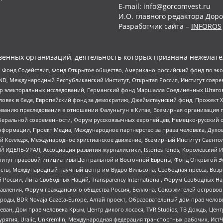
E-mail: info@gorcomvest.ru
И.О. главного редактора Доро
Разработчик сайта –
INFOROS
енных организаций, деятельность которых признана нежелате
 Фонд Содействия, Фонд Открытое общество, Американо-российский фонд по э
 Международный Республиканский Институт, Открытая Россия, Институт совре
р электоральных исследований, Германский фонд Маршалла Соединенных Штатов
еловек в беде, Европейский фонд за демократию, Джеймстаунский фонд, Прожект
дованию преследования в отношении Фалуньгун в Китае, Всемирная организация 
беральной современности, Форум русскоязычных европейцев, Немецко-русский о
формации, Проект Медиа, Международное партнерство за права человека, Духов
 Колледж, Международное христианское движение, Всемирный Институт Саентол
 ИДЕЛЬ-УРАЛ, Ассоциация развития журналистики, IStories fonds, Королевск
r, Институт правовой инициативы Центральной и Восточной Европы, Фонд Открытой Э
ты, Международный научный центр им Вудро Вильсона, Свободная пресса, Возро
России, Лига Свободных Наций, Transparеncy International, Форум Свободных Н
правления, Форум гражданского общества Россия, Беллона, Союз жителей острово
роды, BDR Novaja Gazeta-Europe, Алтай проект, Образовательный дом прав челов
еван, Дом прав человека Крым, Центр дикого лосося, TVR Studios, ТВ Дождь, Це
урятия, Uralic, UnKremlin, Международная федерация транспортных рабочих, Ист