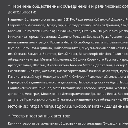
* Перечень общественных объединений и религиозных орг
деятельности:
Национал-большевистская партия, ВЕК РА, Рада земли Кубанской Духовно
Староверов-Инглингов, Нурджулар, К Богодержавию, Таблиги Джамаат, Сви
Карачая, Союз славян, Ат-Такфир Валь-Хиджра, Пит Буль, Национал-социал
Инициатива города Череповца, Духовно-Родовая Держава Русь, Русское н
нелегальной иммиграции, Кровь и Честь, О свободе совести и о религиоз
Футбольного Клуба Динамо, Файзрахманисты, Мусульманская религиозная о
им. Степана Бандеры, Братство, Белый Крест, Misanthropic division, Рели
объединение Атака, Мечеть Мирмамеда, Община Коренного Русского народа
Артподготовка, Штольц, В честь иконы Божией Матери Державная, Сектор 1
Славянских Сил Руси, Алля-Аят, Благотворительный пансионат Ак Умут, Русск
Патриотический клуб-Новокузнецк/РПК, Сибирский державный союз, Фонд б
Народное объединение русского движения, Народное движение Адат, Народ
Социалистических Районов, Meta Platforms Inc, Facebook, Instagram, Wha
движение, Невоград, Молодежное Демократическое Движение Весна, Верхов
депутатов Красноярского края, Этническое национальное объединение, ЛГ
Источник:
https://minjust.gov.ru/ru/documents/7822/
данные
* Реестр иностранных агентов:
Калининградская региональная общественная организация "Экозащита!-Женсовет", Фонд содействия защите прав и свобод граждан "Общественный вердикт", Фонд "Институт Развития Свободы Информации", Частное учреждение "Информационное агентство МЕМО. РУ", Региональная общественная организация "Общественная комиссия по сохранению наследия академика Сахарова", Фонд поддержки свободы прессы, Санкт-Петербургская общественная правозащитная организация "Гражданский контроль", Межрегиональная общественная организация "Информационно-просветительский центр "Мемориал", Региональный Фонд "Центр Защиты Прав Средств Массовой Информации", с 05.12.2023 Фонд "Центр Защиты Прав Средств массовой информации", Региональная общественная благотворительная организация помощи беженцам и мигрантам "Гражданское содействие", Негосударственное образовательное учреждение дополнительного профессионального образования (повышение квалификации) специалистов "АКАДЕМИЯ ПО ПРАВАМ ЧЕЛОВЕКА", Свердловская региональная общественная организация "Сутяжник", Автономная некоммерческая организация "Центр независимых социологических исследований", Союз общественных объединений "Российский исследовательский центр по правам человека", Региональное общественное учреждение научно-информационный центр "МЕМОРИАЛ", Некоммерческая организация "Фонд защиты гласности", Автономная некоммерческая организация "Институт прав человека", Городская общественная организация "Екатеринбургское общество "МЕМОРИАЛ", Городская общественная организация "Рязанское историко-просветительское и правозащитное общество "Мемориал" (Рязанский Мемориал), Челябинский региональный орган общественной самодеятельности – женское общественное объединение "Женщины Евразии", Челябинский региональный орган общественной самодеятельности "Уральская правозащитная группа", Фонд содействия защите здоровья и социальной справедливости имени Андрея Рылькова, Автономная Некоммерческая Организация "Аналитический Центр Юрия Левады", Автономная некоммерческая организация социальной поддержки населения "Проект Апрель", Региональная общественная организация помощи женщинам и детям, находящимся в кризисной ситуации "Информационно-методический центр "Анна", Фонд содействия развитию массовых коммуникаций и правовому просвещению "Так-так-Так", Фонд содействия устойчивому развитию "Серебряная тайга", Свердловский региональный общественный фонд социальных проектов "Новое время", "Idel.Реалии", Кавказ.Реалии, Крым.Реалии, Телеканал Настоящее Время, Татаро-башкирская служба Радио Свобода (Azatliq Radiosi), Радио Свободная Европа/Радио Свобода (PCE/PC), "Сибирь.Реалии", "Фактограф", Благотворительный фонд помощи осужденным и их семьям, Автономная некоммерческая организация "Институт глобализации и социальных движений", Фонд "В защиту прав заключенных", Частное учреждение "Центр поддержки и содействия развитию средств массовой информации", Пензенский региональный общественный благотворительный фонд "Гражданский союз", "Север.Реалии", Некоммерческая организация Фонд "Правовая инициатива", Общество с ограниченной ответственностью "Радио Свободная Европа/Радио Свобода", Чешское информационное агентство "MEDIUM-ORIENT", Красноярская региональная общественная организация "Мы против СПИДа", Камалягин Денис Николаевич, Маркелов Сергей Евгеньевич, Пономарев Лев Александрович, Савицкая Людмила Алексеевна, Автоно