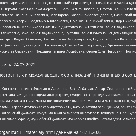
ошель Ирина Ароновна, Шведов Григорий Сергеевич, Пономарев Лев Александро
ч, Цирульников Борис Альбертович, Гасан Ольга Павловна, Паутов Юрий Анато
Акимова Татьяна Николаевна, Золотарева Екатерина Александровна, Рачинский Я
Сергеевна, Аверин Владимир Анатольевич, Щур Татьяна Михайловна, Щур Никола
Анатольевна, Мельникова Валентина Дмитриевна, Вититинова Елена Владимировн
 Алексеевна, Закс Елена Владимировна, Буртина Елена Юрьевна, Гендель Людмил
рохоров Вадим Юрьевич, Шахова Елена Владимировна, Подузов Сергей Васильеви
й Ефимович, Сухих Дарья Николаевна, Орлов Олег Петрович, Добровольская Анн
нсон Лев Семенович, Локшина Татьяна Иосифовна, Орлов Олег Петрович, Поляк
ые на
24.03.2022
ностранных и международных организаций, признанных в соотв
нгресс народов Ичкерии и Дагестана, База, Асбат аль-Ансар, Священная война,
уркестана, Общество социальных реформ, Общество возрождения исламского насл
Нусра ли-Ахль аш-Шам, Народное ополчение имени К. Минина и Д. Пожарского, Ад
сломи, Террористическое сообщество Сеть, Катиба Таухид валь-Джихад, Хайят Тах
, Хатлонский джамаат, Мусульманская религиозная группа п. Кушкуль г. Оренбу
ная самооборона, Дуббайский джамаат, московская ячейка, Батал-Хаджи Белхор
organizacii-i-materialy.html
данные на
16.11.2023