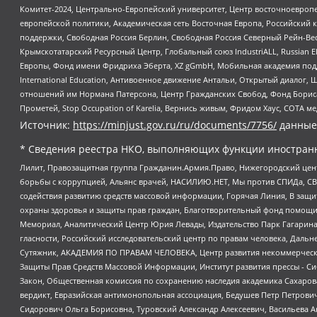
Комитет-2024, Центрально-Европейский университет, Центр восточноевроп
европейской политики, Академическая сеть Восточная Европа, Российский к
поддержки, Свободная Россия Берлин, Свободная Россия Северный Рейн-Вест
Крымскотатарский Ресурсный Центр, Глобальный союз IndustriALL, Russian E
Европы, Фонд имени Фридриха Эберта, XZ gGmbH, Мобильная академия поддержк
International Education, Антивоенное движение Антальи, Открытый диало
отношений им Нормана Патерсона, Центр Гражданских Свобод, Фонд Бориса
Прометей, Stop Occupation of Karelia, Вернись живым, Фридом Хаус, СОТА 
Источник:
https://minjust.gov.ru/ru/documents/7756/
данные
* Сведения реестра НКО, выполняющих функции иностранн
Лилит, Правозащитная группа Гражданин.Армия.Право, Нижегородский цент
борьбы с коррупцией, Альянс врачей, НАСИЛИЮ.НЕТ, Мы против СПИДа, СВЕ
содействия развитию средств массовой информации, Горячая Линия, В защ
охраны здоровья и защиты прав граждан, Благотворительный фонд помощи ос
Мемориал, Аналитический Центр Юрия Левады, Издательство Парк Гагарина
гласности, Российский исследовательский центр по правам человека, Даль
Сутяжник, АКАДЕМИЯ ПО ПРАВАМ ЧЕЛОВЕКА, Центр развития некоммерческих
Защиты Прав Средств Массовой Информации, Институт развития прессы - Си
Закон, Общественная комиссия по сохранению наследия академика Сахаров
вердикт, Евразийская антимонопольная ассоциация, Бедушев Петр Петрови
Сидорович Ольга Борисовна, Туровский Александр Алексеевич, Васильева А