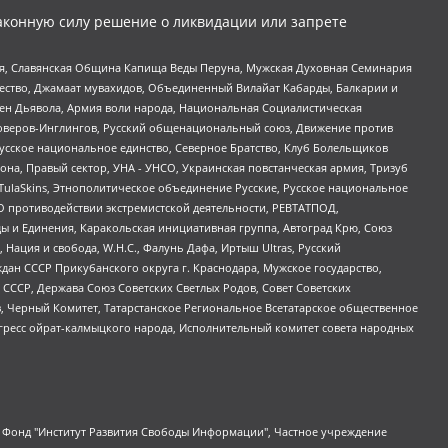
аконную силу решение о ликвидации или запрете
ья, Славянская Община Капища Веды Перуна, Мужская Духовная Семинария
щество, Джамаат мувахидов, Объединенный Вилайат Кабарды, Балкарии и
ден Дьявола, Армия воли народа, Национальная Социалистическая
роверов-Инглингов, Русский общенациональный союз, Движение против
усское национальное единство, Северное Братство, Клуб Болельщиков
а, Правый сектор, УНА - УНСО, Украинская повстанческая армия, Тризуб
 TulaSkins, Этнополитическое объединение Русские, Русское национальное
О противодействии экстремистской деятельности, РЕВТАТПОД,
ы и Единения, Каракольская инициативная группа, Автоград Крю, Союз
 Нация и свобода, W.H.С., Фалунь Дафа, Иртыш Ultras, Русский
ан СССР Прикубанского округа г. Краснодара, Мужское государство,
СССР, Держава Союз Советских Светлых Родов, Совет Советских
в, Черный Комитет, Татарстанское Региональное Всетатарское общественное
гресс ойрат-калмыцкого народа, Исполнительный комитет совета народных
евосточное общественное движение "Маяк", Санкт-Петербургская ЛГБТ-инициативная группа "Выход", Инициативная группа ЛГБТ+ "Реверс", Алексеев Андрей Викторович, Бекбулатова Таисия Львовна, Беляев Иван Михайлович, Владыкина Елена Сергеевна, Гельман Марат Александрович, Никульшина Вероника Юрьевна, Толоконникова Надежда Андреевна, Шендерович Виктор Анатольевич, Общество с ограниченной ответственностью "Данное сообщение", Общество с ограниченной ответственностью Издательский дом "Новая глава", Айнбиндер Александра Александровна, Московский комьюнити-центр для ЛГБТ+инициатив, Благотворительный фонд развития филантропии, Deutsche Welle (Германия, Kurt-Schumacher-Strasse 3, 53113 Bonn), Борзунова Мария Михайловна, Воробьев Виктор Викторович, Голубева Анна Львовна, Константинова Алла Михайловна, Малкова Ирина Владимировна, Мурадов Мурад Абдулгалимович, Осетинская Елизавета Николаевна, Понасенков Евгений Николаевич, Ганапольский Матвей Юрьевич, Киселев Евгений Алексеевич, Борухович Ирина Григорьевна, Дремин Иван Тимофеевич, Дубровский Дмитрий Викторович, Красноярская региональная общественная организация поддержки и развития альтернативных образовательных технологий и межкультурных коммуникаций "ИНТЕРРА", Маяковская Екатерина Алексеевна, Фейгин Марк Захарович, Филимонов Андрей Викторович, Дзугкоева Регина Николаевна, Доброхотов Роман Александрович, Дудь Юрий Александрович, Елкин Сергей Владимирович, Кругликов Кирилл Игоревич, Сабунаева Мария Леонидовна, Семенов Алексей Владимирович, Шаинян Карен Багратович, Шульман Екатерина Михайловна, Асафьев Артур Валерьевич, Вахштайн Виктор Семенович, Венедиктов Алексей Алексеевич, Лушникова Екатерина Евгеньевна, Волков Леонид Михайлович, Невзоров Александр Глебович, Пархоменко Сергей Борисович, Сироткин Ярослав Николаевич, Кара-Мурза Владимир Владимирович, Баранова Наталья Владимировна, Гозман Леонид Яковлевич, Кагарлицкий Борис Юльевич, Климарев Михаил Валерьевич, Милов Владимир Станиславович, Автономная некоммерческая организация Краснодарский центр современного искусства "Типография", Моргенштерн Алишер Тагирович, Соболь Любовь Эдуардовна, Общество с ограниченной ответственностью "ЛИЗА НОРМ", Каспаров Гарри Кимович, Ходорковский Михаил Борисович, Общество с ограниченной ответственностью "Апрельские тезисы", Данилович Ирина Брониславовна, Кашин Олег Владимирович, Петров Николай Владимирович, Пивоваров Алексей Владимирович, Соколов Михаил Владимирович, Цветкова Юлия Владимировна, Чичваркин Евгений Александрович, Комитет против пыток/Команда против пыток, Общество с ограниченной ответственностью "Первый научный", Общество с ограниченной ответственностью "Вертолет и ко", Белоцерковская Вероника Борисовна, Кац Максим Евгеньевич, Лазарева Татьяна Юрьевна, Шаведдинов Руслан Табризович, Яшин Илья Валерьевич, Общество с ограниченной ответственностью "Иноагент ААВ", Алешковский Дмитрий Петрович, Альбац Евгения Марковна, Быков Дмитрий Львович, Галямина Юлия Евгеньевна, Лойко Сергей Леонидович, Мартынов Кирилл Константинович, Медведев Сергей Александрович, Крашенинников Федор Геннадиевич, Гордеева Катерина Вл