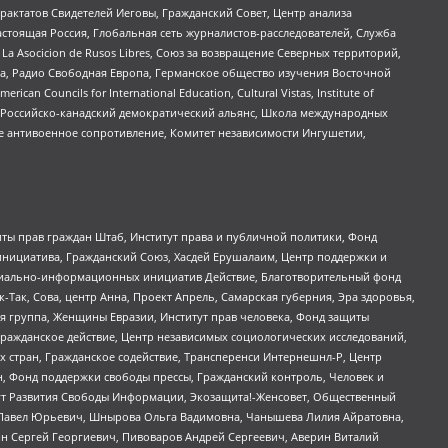
актатов Свидетелей Иеговы, Гражданский Совет, Центр анализа
астоящая Россия, Глобальная сеть журналистов-расследователей, Служба
a Asocicion de Rusos Libres, Союз за возвращение Северных территорий,
еста, Радио Свободная Европа, Германское общество изучения Восточной
ouncils for International Education, Cultural Vistas, Institute of
, Российско-канадский демократический альянс, Школа международных
е антивоенное сопротивление, Комитет независимости Ингушетии,
ты прав граждан Штаб, Институт права и публичной политики, Фонд
инициатива, Гражданский Союз, Хасдей Ерушалаим, Центр поддержки и
социально-информационных инициатив Действие, Благотворительный фонд
Так, Сова, центр Анна, Проект Апрель, Самарская губерния, Эра здоровья,
я группа, Женщины Евразии, Институт прав человека, Фонд защиты
Гражданское действие, Центр независимых социологических исследований,
стран, Гражданское содействие, Трансперенси Интернешнл-Р, Центр
н, Фонд поддержки свободы прессы, Гражданский контроль, Человек и
тут Развития Свободы Информации, Экозащита!-Женсовет, Общественный
й Павел Юрьевич, Шнырова Ольга Вадимовна, Чанышева Лилия Айратовна,
ин Сергей Георгиевич, Пивоваров Андрей Сергеевич, Аверин Виталий