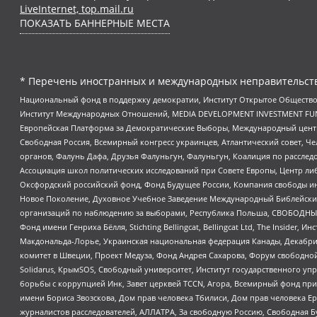
LiveInternet, top.mail.ru
ПОКАЗАТЬ БАННЕРНЫЕ МЕСТА
* Перечень иностранных и международных неправительств
Национальный фонд в поддержку демократии, Институт Открытое Общество
Институт Международных Отношений, MEDIA DEVELOPMENT INVESTMENT FUND,
Европейская Платформа за Демократические Выборы, Международный цент
Свободная Россия, Всемирный конгресс украинцев, Атлантический совет, Ч
органов, Фалунь Дафа, Друзья Фалуньгун, Фалуньгун, Коалиция по рассле
Ассоциация школ политических исследований при Совете Европы, Центр ли
Оксфордский российский фонд, Фонд Будущее России, Компания свободы ин
Новое Поколение, Духовное Учебное Заведение Международный Библейский
организаций по наблюдению за выборами, Республика Польша, СВОБОДНЫЙ
Фонд имени Генриха Бёлля, Stichting Bellingcat, Bellingcat Ltd, The Inside
Макдональда-Лорье, Украинская национальная федерация Канады, Декабрис
комитет в Швеции, Проект Медуза, Фонд Андрея Сахарова, Форум свободной 
Solidarus, КрымSOS, Свободный университет, Институт государственного у
борьбы с коррупцией Инк, Завет церквей TCCN, Агора, Всемирный фонд при
имени Бориса Звозскова, Дом прав человека Тбилиси, Дом прав человека Ер
журналистов расследователей, АЛЛАТРА, За свободную Россию, Свободная Б