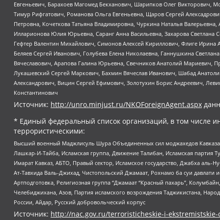
Евгеньевич, Барахоев Магомед Бекханович, Шарипков Олег Викторович, М
Тимур Рифгатович, Романова Ольга Евгеньевна, Щаров Сергей Алексадрови
Петровна, Кочеткова Татьяна Владимировна, Чуркина Наталья Валерьевна, 
Илларионова Юлия Юрьевна, Саранг Анна Васильевна, Захарова Светлана 
Гефтер Валентин Михайлович, Симонов Алексей Кириллович, Флиге Ирина 
Беляев Сергей Иванович, Голубева Елена Николаевна, Ганнушкина Светлана
Вячеславович, Арапова Галина Юрьевна, Свечников Анатолий Мариевич, П
Лукашевский Сергей Маркович, Бахмин Вячеслав Иванович, Шабад Анатоли
Александрович, Вицин Сергей Ефимович, Золотухин Борис Андреевич, Леви
Константинович
Источник:
http://unro.minjust.ru/NKOForeignAgent.aspx
данн
* Единый федеральный список организаций, в том числе и
террористическими:
Высший военный Маджлисуль Шура Объединенных сил моджахедов Кавказа, Ко
Лашкар-И-Тайба, Исламская группа, Движение Талибан, Исламская партия Т
Имарат Кавказ, АБТО, Правый сектор, Исламское государство, Джабха аль-
Ат-Тавхида Валь-Джихад, Чистопольский Джамаат, Рохнамо ба суи давлати и
Артподготовка, Религиозная группа “Джамаат “Красный пахарь”, Колумбайн
Челебиджихана, Азов, Партия исламского возрождения Таджикистана, Народ
России, Айдар, Русский добровольческий корпус
Источник:
http://nac.gov.ru/terroristicheskie-i-ekstremistskie-