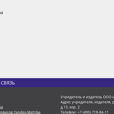
на
 СВЯЗЬ
Учредитель и издатель ООО 
Адрес учредителя, издателя, р
зи
д.13, кор. 2
рвисов Yandex.Metrika,
Телефон: +7 (495) 718-84-11