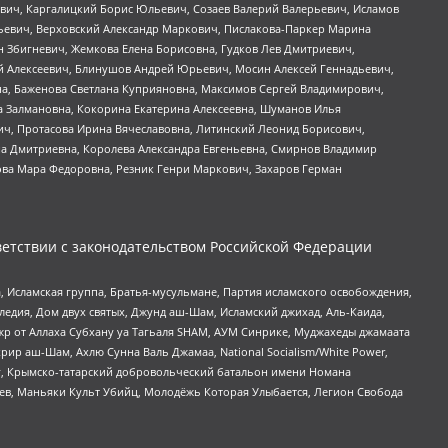
вич, Каргалицкий Борис Юльевич, Созаев Валерий Валерьевич, Исламов
льевич, Верховский Александр Маркович, Пислакова-Паркер Марина
н Збигневич, Жемкова Елена Борисовна, Гудков Лев Дмитриевич,
й Алексеевич, Блинушов Андрей Юрьевич, Мосин Алексей Геннадьевич,
а, Баженова Светлана Куприяновна, Максимов Сергей Владимирович,
а Залмановна, Кокорина Екатерина Алексеевна, Шуманов Илья
ч, Протасова Ирина Вячеславовна, Литинский Леонид Борисович,
а Дмитриевна, Королева Александра Евгеньевна, Смирнов Владимир
ова Мара Федоровна, Резник Генри Маркович, Захаров Герман
етствии с законодательством Российской Федерации
 Исламская группа, Братья-мусульмане, Партия исламского освобождения,
едия, Дом двух святых, Джунд аш-Шам, Исламский джихад, Аль-Каида,
жр от Аллаха Субхану уа Тагьаля SHAM, АУМ Синрике, Муджахеды джамаата
рир аш-Шам, Ахлю Сунна Валь Джамаа, National Socialism/White Power,
рг, Крымско-татарский добровольческий батальон имени Номана
оев, Маньяки Культ Убийц, Молодёжь Которая Улыбается, Легион Свобода