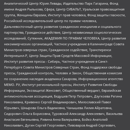
Аналитический Центр Юрия Левады, Издательство Парк Гагарина, Фонд
имени Андрея Рылькова, Сфера, Центр СИБАЛЬТ, Уральская правозащитная
группа, Женщины Евразии, Институт прав человека, Фонд защиты гласности,
Российский исследовательский центр по правам человека,
Дальневосточный центр развития гражданских инициатив и социального
партнерства, Гражданское действие, Центр независимых социологических
исследований, Сутяжник, АКАДЕМИЯ ПО ПРАВАМ ЧЕЛОВЕКА, Центр развития
некоммерческих организаций, Частное учреждение в Калининграде Совета
Министров северных стран, Гражданское содействие, Трансперенси
Интернешнл-Р, Центр Защиты Прав Средств Массовой Информации,
Институт развития прессы - Сибирь, Частное учреждение в Санкт-
Петербурге Совета Министров Северных Стран, Фонд поддержки свободы
прессы, Гражданский контроль, Человек и Закон, Общественная комиссия
по сохранению наследия академика Сахарова, Информационное агентство
МЕМО. РУ, Институт региональной прессы, Институт Развития Свободы
Информации, Экозащита!-Женсовет, Общественный вердикт, Евразийская
антимонопольная ассоциация, Бедушев Петр Петрович, Дзугкоева Регина
Николаевна, Кривенко Сергей Владимирович, Милославский Павел
Юрьевич, Шнырова Ольга Вадимовна, Чанышева Лилия Айратовна,
Сидорович Ольга Борисовна, Туровский Александр Алексеевич, Васильева
Анастасия Евгеньевна, Ривина Анна Валерьевна, Бойко Анатолий
Николаевич, Дугин Сергей Георгиевич, Пивоваров Андрей Сергеевич,