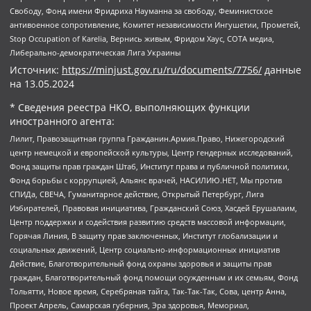
Свободу, Фонд имени Фридриха Науманна за свободу, Феминистское
антивоенное сопротивление, Комитет независимости Ингушетии, Прометей,
Stop Occupation of Karelia, Вернись живым, Фридом Хаус, СОТА медиа,
Либерально-демократическая Лига Украины
Источник:
https://minjust.gov.ru/ru/documents/7756/
данные
на
13.05.2024
* Сведения реестра НКО, выполняющих функции
иностранного агента:
Лилит, Правозащитная группа Гражданин.Армия.Право, Нижегородский
центр немецкой и европейской культуры, Центр гендерных исследований,
Фонд защиты прав граждан Штаб, Институт права и публичной политики,
Фонд борьбы с коррупцией, Альянс врачей, НАСИЛИЮ.НЕТ, Мы против
СПИДа, СВЕЧА, Гуманитарное действие, Открытый Петербург, Лига
Избирателей, Правовая инициатива, Гражданский Союз, Хасдей Ерушалаим,
Центр поддержки и содействия развитию средств массовой информации,
Горячая Линия, В защиту прав заключенных, Институт глобализации и
социальных движений, Центр социально-информационных инициатив
Действие, Благотворительный фонд охраны здоровья и защиты прав
граждан, Благотворительный фонд помощи осужденным и их семьям, Фонд
Тольятти, Новое время, Серебряная тайга, Так-Так-Так, Сова, центр Анна,
Проект Апрель, Самарская губерния, Эра здоровья, Мемориал,