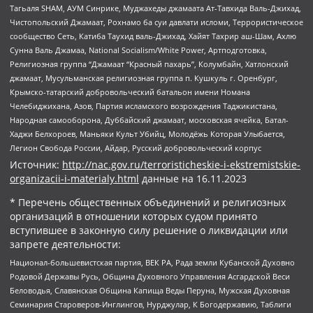
Тагьаля SHAM, АУМ Синрике, Муджахеды джамаата Ат-Тавхида Валь-Джихад,
Чистопольский Джамаат, Рохнамо ба суи давлати исломи, Террористическое
сообщество Сеть, Катиба Таухид валь-Джихад, Хайят Тахрир аш-Шам, Ахлю
Сунна Валь Джамаа, National Socialism/White Power, Артподготовка,
Религиозная группа “Джамаат “Красный пахарь”, Колумбайн, Хатлонский
джамаат, Мусульманская религиозная группа п. Кушкуль г. Оренбург,
Крымско-татарский добровольческий батальон имени Номана
Челебиджихана, Азов, Партия исламского возрождения Таджикистана,
Народная самооборона, Дуббайский джамаат, московская ячейка, Батал-
Хаджи Белхороев, Маньяки Культ Убийц, Молодёжь Которая Улыбается,
Легион Свобода России, Айдар, Русский добровольческий корпус
Источник:
http://nac.gov.ru/terroristicheskie-i-ekstremistskie-
organizacii-i-materialy.html
данные на
16.11.2023
* Перечень общественных объединений и религиозных
организаций в отношении которых судом принято
вступившее в законную силу решение о ликвидации или
запрете деятельности:
Национал-большевистская партия, ВЕК РА, Рада земли Кубанской Духовно
Родовой Державы Русь, Община Духовного Управления Асгардской Веси
Беловодья, Славянская Община Капища Веды Перуна, Мужская Духовная
Семинария Староверов-Инглингов, Нурджулар, К Богодержавию, Таблиги