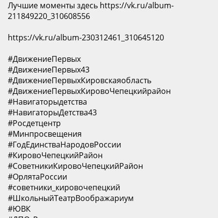
Лучшие моменты здесь https://vk.ru/album-
211849220_310608556
https://vk.ru/album-230312461_310645120
#ДвижениеПервых
#ДвижениеПервых43
#ДвижениеПервыхКировскаяобласть
#ДвижениеПервыхКировоЧепецкийрайон
#Навигаторыдетства
#НавигаторыДетства43
#Росдетцентр
#Минпросвещения
#ГодЕдинстваНародовРоссии
#КировоЧепецкийРайон
#СоветникиКировоЧепецкийРайон
#ОрлятаРоссии
#советники_кировочепецкий
#ШкольныйТеатрВоображариум
#ЮВК