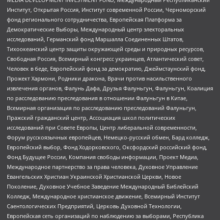
Институт, Открытая Россия, Институт современной России, Черноморский
фонд регионального сотрудничества, Европейская Платформа за
Демократические Выборы, Международный центр электоральных
исследований, Германский фонд Маршалла Соединенных Штатов,
Тихоокеанский центр защиты окружающей среды и природных ресурсов,
Свободная Россия, Всемирный конгресс украинцев, Атлантический совет,
Человек в беде, Европейский фонд за демократию, Джеймстаунский фонд,
Прожект Хармони, Родники дракона, Врачи против насильственного
извлечения органов, Фалунь Дафа, Друзья Фалуньгун, Фалуньгун, Коалиция
по расследованию преследования в отношении Фалуньгун в Китае,
Всемирная организация по расследованию преследований Фалуньгун,
Пражский гражданский центр, Ассоциация школ политических
исследований при Совете Европы, Центр либеральной современности,
Форум русскоязычных европейцев, Немецко-русский обмен, Бард колледж,
Европейский выбор, Фонд Ходорковского, Оксфордский российский фонд,
Фонд Будущее России, Компания свободы информации, Проект Медиа,
Международное партнерство за права человека, Духовное Управление
Евангельских Христиан Украинской Христианской Церкви, Новое
Поколение, Духовное Учебное Заведение Международный Библейский
Колледж, Международное христианское движение, Всемирный Институт
Саентологических Предприятий, Церковь Духовной Технологии,
Европейская сеть организаций по наблюдению за выборами, Республика