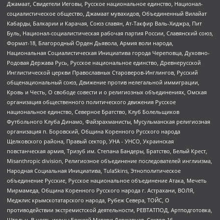
Джамаат, Свидетели Иеговы, Русское национальное единство, Национал-
социалистическое общество, Джамаат мувахидов, Объединенный Вилайат
Кабарды, Балкарии и Карачая, Союз славян, Ат-Такфир Валь-Хиджра, Пит
Буль, Национал-социалистическая рабочая партия России, Славянский союз,
Формат-18, Благородный Орден Дьявола, Армия воли народа,
Национальная Социалистическая Инициатива города Череповца, Духовно-
Родовая Держава Русь, Русское национальное единство, Древнерусской
Инглистической церкви Православных Староверов-Инглингов, Русский
общенациональный союз, Движение против нелегальной иммиграции,
Кровь и Честь, О свободе совести и о религиозных объединениях, Омская
организация общественного политического движения Русское
национальное единство, Северное Братство, Клуб Болельщиков
Футбольного Клуба Динамо, Файзрахманисты, Мусульманская религиозная
организация п. Боровский, Община Коренного Русского народа
Щелковского района, Правый сектор, УНА - УНСО, Украинская
повстанческая армия, Тризуб им. Степана Бандеры, Братство, Белый Крест,
Misanthropic division, Религиозное объединение последователей инглиизма,
Народная Социальная Инициатива, TulaSkins, Этнополитическое
объединение Русские, Русское национальное объединение Атака, Мечеть
Мирмамеда, Община Коренного Русского народа г. Астрахани, ВОЛЯ,
Меджлис крымскотатарского народа, Рубеж Севера, ТОЙС, О
противодействии экстремистской деятельности, РЕВТАТПОД, Артподготовка,
Штольц, В честь иконы Божией Матери Державная, Сектор 16,