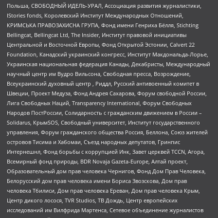
Польша, СВОБОДНЫЙ ИДЕЛЬ-УРАЛ, Ассоциация развития журналистики,
IStories fonds, Королевский Институт Международных Отношений,
КРИМСЬКА ПРАВОЗАХИСНА ГРУПА, Фонд имени Генриха Бёлля, Stichting
Bellingcat, Bellingcat Ltd, The Insider, Институт правовой инициативы
Центральной и Восточной Европы, Фонд Открытой Эстонии, Calvert 22
Foundation, Канадский украинский конгресс, Институт Макдональда-Лорье,
Украинская национальная федерация Канады, Декабристы, Международный
научный центр им Вудро Вильсона, Свободная пресса, Возрождение,
Всеукраинский духовный центр , Риддл, Русский антивоенный комитет в
Швеции, Проект Медуза, Фонд Андрея Сахарова, Форум свободной России,
Лига Свободных Наций, Transparеncy International, Форум Свободных
Народов ПостРоссии, Солидарность с гражданским движением в России –
Solidarus, КрымSOS, Свободный университет, Институт государственного
управления, Форум гражданского общества Россия, Беллона, Союз жителей
островов Тисима и Хабомаи, Съезд народных депутатов, Гринпис
Интернешнл, Фонд борьбы с коррупцией Инк, Завет церквей TCCN, Агора,
Всемирный фонд природы, BDR Novaja Gazeta-Europe, Алтай проект,
Образовательный дом прав человека Чернигов, Фонд Дом Прав Человека,
Белорусский дом прав человека имени Бориса Звозскова, Дом прав
человека Тбилиси, Дом прав человека Ереван, Дом прав человека Крым,
Центр дикого лосося, TVR Studios, ТВ Дождь, Центр европейских
исследований им Вилфрида Мартенса, Сетевое объединение журналистов