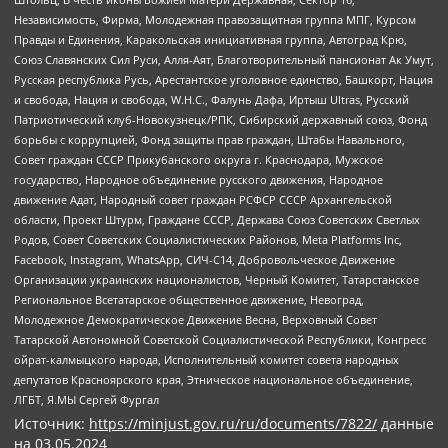
Независимость, Фирма, Молодежная правозащитная группа МПГ, Курсом
Правды и Единения, Каракольская инициативная группа, Автоград Крю,
Союз Славянских Сил Руси, Алля-Аят, Благотворительный пансионат Ак Умут,
Русская республика Русь, Арестантское уголовное единство, Башкорт, Нация
и свобода, Нация и свобода, W.H.С., Фалунь Дафа, Иртыш Ultras, Русский
Патриотический клуб-Новокузнецк/РПК, Сибирский державный союз, Фонд
борьбы с коррупцией, Фонд защиты прав граждан, Штабы Навального,
Совет граждан СССР Прикубанского округа г. Краснодара, Мужское
государство, Народное объединение русского движения, Народное
движение Адат, Народный совет граждан РСФСР СССР Архангельской
области, Проект Штурм, Граждане СССР, Держава Союз Советских Светлых
Родов, Совет Советских Социалистических Районов, Meta Platforms Inc,
Facebook, Instagram, WhatsApp, СИЧ-С14, Добровольческое Движение
Организации украинских националистов, Черный Комитет, Татарстанское
Региональное Всетатарское общественное движение, Невоград,
Молодежное Демократическое Движение Весна, Верховный Совет
Татарской Автономной Советской Социалистической Республики, Конгресс
ойрат-калмыцкого народа, Исполнительный комитет совета народных
депутатов Красноярского края, Этническое национальное объединение,
ЛГБТ, Я.МЫ Сергей Фургал
Источник:
https://minjust.gov.ru/ru/documents/7822/
данные
на
03.05.2024