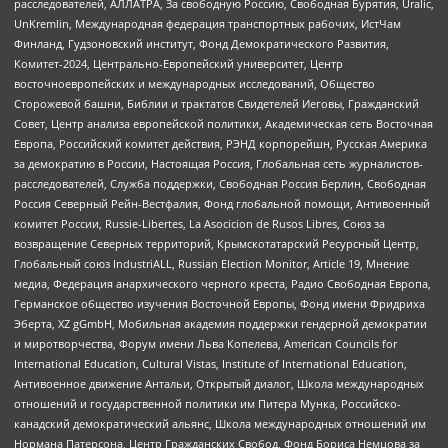
расследователей, АЛЛАТРА, За свободную Россию, Свободная Бурятия, Uralic,
UnKremlin, Международная федерация транспортных рабочих, ИстЧам
Финланд, Гудзоновский институт, Фонд Демократического Развития,
Комитет-2024, Центрально-Европейский университет, Центр
восточноевропейских и международных исследований, Общество
Сторожевой башни, Библии и трактатов Свидетелей Иеговы, Гражданский
Совет, Центр анализа европейской политики, Академическая сеть Восточная
Европа, Российский комитет действия, РЭНД корпорейшн, Русская Америка
за демократию в России, Настоящая Россия, Глобальная сеть журналистов-
расследователей, Служба поддержки, Свободная Россия Берлин, Свободная
Россия Северный Рейн-Вестфалия, Фонд глобальной помощи, Антивоенный
комитет России, Russie-Libertes, La Asocicion de Rusos Libres, Союз за
возвращение Северных территорий, Крымскотатарский Ресурсный Центр,
Глобальный союз IndustriALL, Russian Election Monitor, Article 19, Мнение
медиа, Федерация анархического черного креста, Радио Свободная Европа,
Германское общество изучения Восточной Европы, Фонд имени Фридриха
Эберта, XZ gGmbH, Мобильная академия поддержки гендерной демократии
и миротворчества, Форум имени Льва Копелева, American Councils for
International Education, Cultural Vistas, Institute of International Education,
Антивоенное движение Антальи, Открытый диалог, Школа международных
отношений и государственной политики им Питера Мунка, Российско-
канадский демократический альянс, Школа международных отношений им
Нормана Патерсона, Центр Гражданских Свобод, Фонд Бориса Немцова за