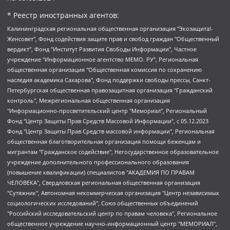
* Реестр иностранных агентов:
Калининградская региональная общественная организация "Экозащита!-Женсовет", Фонд содействия защите прав и свобод граждан "Общественный вердикт", Фонд "Институт Развития Свободы Информации", Частное учреждение "Информационное агентство МЕМО. РУ", Региональная общественная организация "Общественная комиссия по сохранению наследия академика Сахарова", Фонд поддержки свободы прессы, Санкт-Петербургская общественная правозащитная организация "Гражданский контроль", Межрегиональная общественная организация "Информационно-просветительский центр "Мемориал", Региональный Фонд "Центр Защиты Прав Средств Массовой Информации", с 05.12.2023 Фонд "Центр Защиты Прав Средств массовой информации", Региональная общественная благотворительная организация помощи беженцам и мигрантам "Гражданское содействие", Негосударственное образовательное учреждение дополнительного профессионального образования (повышение квалификации) специалистов "АКАДЕМИЯ ПО ПРАВАМ ЧЕЛОВЕКА", Свердловская региональная общественная организация "Сутяжник", Автономная некоммерческая организация "Центр независимых социологических исследований", Союз общественных объединений "Российский исследовательский центр по правам человека", Региональное общественное учреждение научно-информационный центр "МЕМОРИАЛ", Некоммерческая организация "Фонд защиты гласности", Автономная некоммерческая организация "Институт прав человека", Городская общественная организация "Екатеринбургское общество "МЕМОРИАЛ", Городская общественная организация "Рязанское историко-просветительское и правозащитное общество "Мемориал" (Рязанский Мемориал), Челябинский региональный орган общественной самодеятельности – женское общественное объединение "Женщины Евразии", Челябинский региональный орган общественной самодеятельности "Уральская правозащитная группа", Фонд содействия защите здоровья и социальной справедливости имени Андрея Рылькова, Автономная Некоммерческая Организация "Аналитический Центр Юрия Левады", Автономная некоммерческая организация социальной поддержки населения "Проект Апрель", Региональная общественная организация помощи женщинам и детям, находящимся в кризисной ситуации "Информационно-методический центр "Анна", Фонд содействия развитию массовых коммуникаций и правовому просвещению "Так-так-Так", Фонд содействия устойчивому развитию "Серебряная тайга", Свердловский региональный общественный фонд социальных проектов "Новое время", "Idel.Реалии", Кавказ.Реалии, Крым.Реалии, Телеканал Настоящее Время, Татаро-башкирская служба Радио Свобода (Azatliq Radiosi), Радио Свободная Европа/Радио Свобода (PCE/PC), "Сибирь.Реалии", "Фактограф", Благотворительный фонд помощи осужденным и их семьям, Автономная некоммерческая организация "Институт глобализации и социальных движений", Фонд "В защиту прав заключенных", Частное учреждение "Центр поддержки и содействия развитию средств массовой информации", Пензенский региональный общественный благотворительный фонд "Гражданский союз", "Север.Реалии", Некоммерческая организация Фонд "Правовая инициатива", Общество с ограниченной ответственностью "Радио Свободная Европа/Радио Свобода", Чешское информационное агентство "MEDIUM-ORIENT", Красноярская региональная общественная организация "Мы против СПИДа", Камалягин Денис Николаевич, Маркелов Сергей Евгеньевич, Пономарев Лев Александрович, Савицкая Людмила Алексеевна, Автономная некоммерческая организация "Центр по работе с проблемой насилия "НАСИЛИЮ.НЕТ", Межрегиональный профессиональный союз работников здравоохранения "Альянс врачей", Юридическое лицо, зарегистрированное в Латвийской Республике, SIA "Medusa Project" (регистрационный номер 40103797863, дата регистрации 10.06.2014), Некоммерческая организация "Фонд по борьбе с коррупцией", Автономная некоммерческая организация "Институт права и публичной политики", Баданин Роман Сергеевич, Гликин Максим Александрович, Железнова Мария Михайловна, Лукьянова Юлия Сергеевна, Маетная Елизавета Витальевна, Маняхин Петр Борисович, Чуракова Ольга Владимировна, Ярош Юлия Петровна, Юридическое лицо "The Insider SIA", зарегистрированное в Риге, Латвийская Республика (дата регистрации 26.06.2015), являющееся администратором доменного имени интернет-издания "The Insider SIA", https://theins.ru, Постернак Алексей Евгеньевич, Рубин Михаил Аркадьевич, Анин Роман Александрович, Юридическое лицо Istories fonds, зарегистрированное в Латвийской Республике (регистрационный номер 50008295751, дата регистрации 24.02.2020), Великовский Дмитрий Александрович, Долинина Ирина Николаевна, Мароховская Алеся Алексеевна, Шлейнов Роман Юрьевич, Шмагун Олеся Валентиновна, Общество с ограниченной ответственностью "Альтаир 2021", Общество с ограниченной ответственностью "Вега 2021", Общество с ограниченной ответственностью "Главный редактор 2021", Общество с ограниченной ответственностью "Ромашки монолит", Важенков Артем Валерьевич, Ивановская областная общественная организация "Центр гендерных исследований", Гурман Юрий Альбертович, Медиапроект "ОВД-Инфо", Егоров Владимир Владимирович, Жилинский Владимир Александрович, Общество с ограниченной ответственностью "ЗП", Иванова София Юрьевна, Карезина Инна Павловна, Кильтау Екатерина Викторовна, Петров Алексей Викторович, Пискунов Сергей Евгеньевич, Смирнов Сергей Сергеевич, Тихонов Михаил Сергеевич, Общество с ограниченной ответственностью "ЖУРНАЛИСТ-ИНОСТРАННЫЙ АГЕНТ", Арапова Галина Юрьевна, Вольтская Татьяна Анатольевна, Американская компания "Mason G.E.S. Anonymous Foundation" (США), являющаяся владельцем интернет-издания https://mnews.world/, Компания "Stichting Bellingcat", зарегистрированная в Нидерландах (дата регистрации 11.07.2018), Захаров Андрей Вячеславович, Клепиковская Екатерина Дмитриевна, Общество с ограниченной ответственностью "МЕМО", Перл Роман Александрович, Симонов Евгений Алексеевич, Соловьева Елена Анатольевна, Сотников Даниил Владимирович, Сурначева Елизавета Дмитриевна, Автономная некоммерческая организация по защите прав человека и информированию населения "Якутия – Наше Мнение", Общество с ограниченной ответственностью "Москоу диджитал медиа", с 26.01.2023 Общество с ограниченной ответственностью "Чайка Белые сады", Ветошкина Валерия Валерьевна, Заговора Максим Александрович, Межрегиональное общественное движение "Российская ЛГБТ - сеть", Оленичев Максим Владимирович, Павлов Иван Юрьевич, Скворцова Елена Сергеевна, Общество с ограниченной ответственностью "Как бы инагент", Кочетков Игорь Викторович, Общество с ограниченной ответственностью "Честные выборы", Еланчик Олег Александрович, Общество с ограниченной ответственностью "Нобелевский призыв", Гималова Регина Эмилевна, Григорьев Андрей Валерьевич, Григорьева Алина Александровна, Ассоциация по содействию защите прав призывников, альтернативнослужащих и военнослужащих "Правозащитная группа "Гражданин.Армия.Право", Хисамова Регина Фаритовна, Автономная некоммерческая организация по реализации социально-правовых программ "Лилит", Дальневосточное общественное движение "Маяк", Санкт-Петербургская ЛГБТ-инициативная группа "Выход", Инициативная группа ЛГБТ+ "Реверс", Алексеев Андрей Викторович, Бекбулатова Таисия Львовна, Беляев Иван Михайлович, Владыкина Елена Сергеевна, Гельман Марат Александрович, Никульшина Вероника Юрьевна, Толоконникова Надежда Андреевна, Шендерович Виктор Анатольевич, Общество с ограниченной ответственностью "Данное сообщение", Общество с ограниченной ответственностью Издательский дом "Новая глава", Айнбиндер Александра Александровна, Московский комьюнити-центр для ЛГБТ+инициатив, Благотворительный фонд развития филантропии, Deutsche Welle (Германия, Kurt-Schumacher-Strasse 3, 53113 Bonn), Борзунова Мария Михайловна, Воробьев Виктор Викторович, Голубева Анна Львовна, Константинова Алла Михайловна, Малкова Ирина Владимировна, Мурадов Мурад Абдулгалимович, Осетинская Елизавета Николаевна, Понасенков Евгений Николаевич, Ганапольский Матвей Юрьевич, Киселев Евгений Алексеевич, Борухович Ирина Григорьевна, Дремин Иван Тимофеевич, Дубровский Дмитрий Викторович, Красноярская региональная общественная организация поддержки и развития альтернативных образовательных технологий и межкультурных коммуникаций "ИНТЕРРА", Маяковская Екатерина Алексеевна, Фейгин Марк Захарович, Филимонов Андрей Викторович, Дзугкоева Регина Николаевна, Доброхотов Роман Александрович, Дудь Юрий Александрович, Елкин Сергей Владимирович, Кругликов Кирилл Игоревич, Сабунаева Мария Леонидовна, Семенов Алексей Владимирович, Шаинян Карен Багратович, Шульман Екатерина Михайловна, Асафьев Артур Валерьевич, Вахштайн Виктор Семенович, Венедиктов Алексей Алексеевич, Лушникова Екатерина Евгеньевна, Волков Леонид Михайлович, Невзоров Александр Глебович, Пархоменко Сергей Борисович, Сироткин Ярослав Николаевич, Кара-Мурза Владимир Владимирович, Баранова Наталья Владимировна, Гозман Леонид Яковлевич, Кагарлицкий Борис Юльевич, Климарев Михаил Валерьевич, Милов Владимир Станиславович, Автономная некоммерческая организация Краснодарский центр современного искусства "Типография", Моргенштерн Алишер Тагирович, Соболь Любовь Эдуардовна, Общество с ограниченной ответственностью "ЛИЗА НОРМ", Каспаров Гарри Кимович, Ходорковский Михаил Борисович, Общество с ограниченной ответственностью "Апрельские тезисы", Данилович Ирина Брониславовна, Кашин Олег Владимирович, Петров Николай Владимирович, Пивоваров Алексей Владимирович, Соколов Михаил Владимирович, Цветкова Юлия Владимировна, Чичваркин Евгений Александрович, Комитет против пыток/Команда против пыток, Общество с ограниченной ответственностью "Первый научный", Общество с ограниченной ответственностью "Вертолет и ко", Белоцерковская Вероника Борисовна, Кац Максим Евгеньевич, Лазарева Татьяна Юрьевна, Шаведдинов Руслан Табризович, Яшин Илья Валерьевич, Общество с ограниченной ответственностью "Иноагент ААВ", Алешковский Дмитрий Петрович, Альбац Евгения Марковна, Быков Дмитрий Львович, Галямина Юлия Евгеньевна, Лойко Сергей Леонидович, Мартынов Кирилл Константинович, Медведев Сергей Александрович, Крашенинников Федор Геннадиевич, Гордеева Катерина Вл