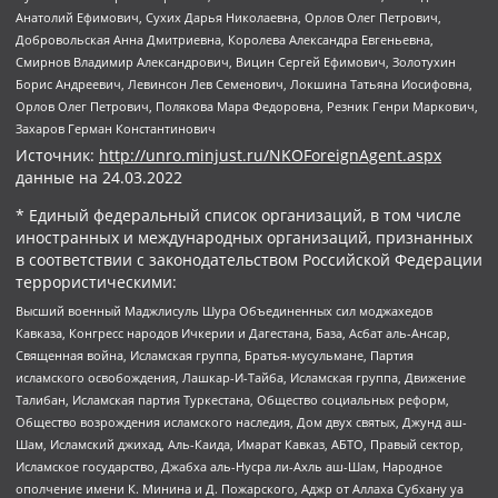
Анатолий Ефимович, Сухих Дарья Николаевна, Орлов Олег Петрович,
Добровольская Анна Дмитриевна, Королева Александра Евгеньевна,
Смирнов Владимир Александрович, Вицин Сергей Ефимович, Золотухин
Борис Андреевич, Левинсон Лев Семенович, Локшина Татьяна Иосифовна,
Орлов Олег Петрович, Полякова Мара Федоровна, Резник Генри Маркович,
Захаров Герман Константинович
Источник:
http://unro.minjust.ru/NKOForeignAgent.aspx
данные на
24.03.2022
* Единый федеральный список организаций, в том числе
иностранных и международных организаций, признанных
в соответствии с законодательством Российской Федерации
террористическими:
Высший военный Маджлисуль Шура Объединенных сил моджахедов
Кавказа, Конгресс народов Ичкерии и Дагестана, База, Асбат аль-Ансар,
Священная война, Исламская группа, Братья-мусульмане, Партия
исламского освобождения, Лашкар-И-Тайба, Исламская группа, Движение
Талибан, Исламская партия Туркестана, Общество социальных реформ,
Общество возрождения исламского наследия, Дом двух святых, Джунд аш-
Шам, Исламский джихад, Аль-Каида, Имарат Кавказ, АБТО, Правый сектор,
Исламское государство, Джабха аль-Нусра ли-Ахль аш-Шам, Народное
ополчение имени К. Минина и Д. Пожарского, Аджр от Аллаха Субхану уа