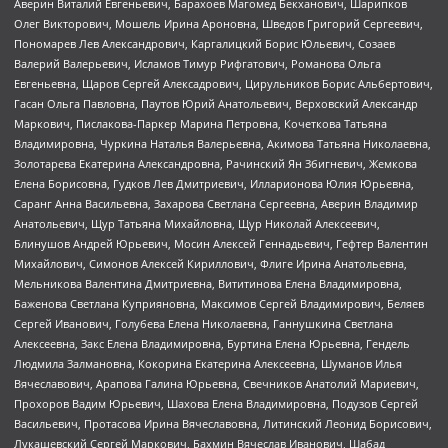
Аверин Виталий Евгеньевич, Барахоев Магомед Бекханович, Шарипков
Олег Викторович, Мошель Ирина Ароновна, Шведов Григорий Сергеевич,
Пономарев Лев Александрович, Каргалицкий Борис Юльевич, Созаев
Валерий Валерьевич, Исламов Тимур Рифгатович, Романова Ольга
Евгеньевна, Щаров Сергей Алексадрович, Цирульников Борис Альбертович,
Гасан Ольга Павловна, Паутов Юрий Анатольевич, Верховский Александр
Маркович, Пислакова-Паркер Марина Петровна, Кочеткова Татьяна
Владимировна, Чуркина Наталья Валерьевна, Акимова Татьяна Николаевна,
Золотарева Екатерина Александровна, Рачинский Ян Збигневич, Жемкова
Елена Борисовна, Гудков Лев Дмитриевич, Илларионова Юлия Юрьевна,
Саранг Анна Васильевна, Захарова Светлана Сергеевна, Аверин Владимир
Анатольевич, Щур Татьяна Михайловна, Щур Николай Алексеевич,
Блинушов Андрей Юрьевич, Мосин Алексей Геннадьевич, Гефтер Валентин
Михайлович, Симонов Алексей Кириллович, Флиге Ирина Анатольевна,
Мельникова Валентина Дмитриевна, Вититинова Елена Владимировна,
Баженова Светлана Куприяновна, Максимов Сергей Владимирович, Беляев
Сергей Иванович, Голубева Елена Николаевна, Ганнушкина Светлана
Алексеевна, Закс Елена Владимировна, Буртина Елена Юрьевна, Гендель
Людмила Залмановна, Кокорина Екатерина Алексеевна, Шуманов Илья
Вячеславович, Арапова Галина Юрьевна, Свечников Анатолий Мариевич,
Прохоров Вадим Юрьевич, Шахова Елена Владимировна, Подузов Сергей
Васильевич, Протасова Ирина Вячеславовна, Литинский Леонид Борисович,
Лукашевский Сергей Маркович, Бахмин Вячеслав Иванович, Шабад