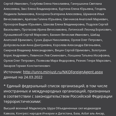
Сергей Иванович, Голубева Елена Николаевна, Ганнушкина Светлана
Алексеевна, Закс Елена Владимировна, Буртина Елена Юрьевна, Гендель
Людмила Залмановна, Кокорина Екатерина Алексеевна, Шуманов Илья
Вячеславович, Арапова Галина Юрьевна, Свечников Анатолий Мариевич,
Прохоров Вадим Юрьевич, Шахова Елена Владимировна, Подузов Сергей
Васильевич, Протасова Ирина Вячеславовна, Литинский Леонид Борисович,
Лукашевский Сергей Маркович, Бахмин Вячеслав Иванович, Шабад
Анатолий Ефимович, Сухих Дарья Николаевна, Орлов Олег Петрович,
Добровольская Анна Дмитриевна, Королева Александра Евгеньевна,
Смирнов Владимир Александрович, Вицин Сергей Ефимович, Золотухин
Борис Андреевич, Левинсон Лев Семенович, Локшина Татьяна Иосифовна,
Орлов Олег Петрович, Полякова Мара Федоровна, Резник Генри Маркович,
Захаров Герман Константинович
Источник:
http://unro.minjust.ru/NKOForeignAgent.aspx
данные на
24.03.2022
* Единый федеральный список организаций, в том числе
иностранных и международных организаций, признанных
в соответствии с законодательством Российской Федерации
террористическими:
Высший военный Маджлисуль Шура Объединенных сил моджахедов
Кавказа, Конгресс народов Ичкерии и Дагестана, База, Асбат аль-Ансар,