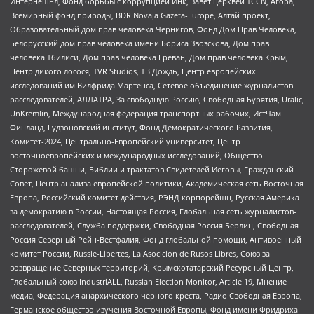
Интернешнл, Фонд борьбы с коррупцией Инк, Завет церквей TCCN, Агора,
Всемирный фонд природы, BDR Novaja Gazeta-Europe, Алтай проект,
Образовательный дом прав человека Чернигов, Фонд Дом Прав Человека,
Белорусский дом прав человека имени Бориса Звозскова, Дом прав
человека Тбилиси, Дом прав человека Ереван, Дом прав человека Крым,
Центр дикого лосося, TVR Studios, ТВ Дождь, Центр европейских
исследований им Вилфрида Мартенса, Сетевое объединение журналистов
расследователей, АЛЛАТРА, За свободную Россию, Свободная Бурятия, Uralic,
UnKremlin, Международная федерация транспортных рабочих, ИстЧам
Финланд, Гудзоновский институт, Фонд Демократического Развития,
Комитет-2024, Центрально-Европейский университет, Центр
восточноевропейских и международных исследований, Общество
Сторожевой башни, Библии и трактатов Свидетелей Иеговы, Гражданский
Совет, Центр анализа европейской политики, Академическая сеть Восточная
Европа, Российский комитет действия, РЭНД корпорейшн, Русская Америка
за демократию в России, Настоящая Россия, Глобальная сеть журналистов-
расследователей, Служба поддержки, Свободная Россия Берлин, Свободная
Россия Северный Рейн-Вестфалия, Фонд глобальной помощи, Антивоенный
комитет России, Russie-Libertes, La Asocicion de Rusos Libres, Союз за
возвращение Северных территорий, Крымскотатарский Ресурсный Центр,
Глобальный союз IndustriALL, Russian Election Monitor, Article 19, Мнение
медиа, Федерация анархического черного креста, Радио Свободная Европа,
Германское общество изучения Восточной Европы, Фонд имени Фридриха