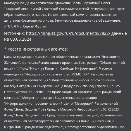
Молодежное Демократическое Движение Весна, Верховный Совет
Татарской Автономной Советской Социалистической Республики, Конгресс
ойрат-калмыцкого народа, Исполнительный комитет совета народных
депутатов Красноярского края, Этническое национальное объединение,
ЛГБТ, Я.МЫ Сергей Фургал
Источник:
https://minjust.gov.ru/ru/documents/7822/
данные
на
03.05.2024
* Реестр иностранных агентов:
Калининградская региональная общественная организация "Экозащита!-Женсовет", Фонд содействия защите прав и свобод граждан "Общественный вердикт", Фонд "Институт Развития Свободы Информации", Частное учреждение "Информационное агентство МЕМО. РУ", Региональная общественная организация "Общественная комиссия по сохранению наследия академика Сахарова", Фонд поддержки свободы прессы, Санкт-Петербургская общественная правозащитная организация "Гражданский контроль", Межрегиональная общественная организация "Информационно-просветительский центр "Мемориал", Региональный Фонд "Центр Защиты Прав Средств Массовой Информации", с 05.12.2023 Фонд "Центр Защиты Прав Средств массовой информации", Региональная общественная благотворительная организация помощи беженцам и мигрантам "Гражданское содействие", Негосударственное образовательное учреждение дополнительного профессионального образования (повышение квалификации) специалистов "АКАДЕМИЯ ПО ПРАВАМ ЧЕЛОВЕКА", Свердловская региональная общественная организация "Сутяжник", Автономная некоммерческая организация "Центр независимых социологических исследований", Союз общественных объединений "Российский исследовательский центр по правам человека", Региональное общественное учреждение научно-информационный центр "МЕМОРИАЛ", Некоммерческая организация "Фонд защиты гласности", Автономная некоммерческая организация "Институт прав человека", Городская общественная организация "Екатеринбургское общество "МЕМОРИАЛ", Городская общественная организация "Рязанское историко-просветительское и правозащитное общество "Мемориал" (Рязанский Мемориал), Челябинский региональный орган общественной самодеятельности – женское общественное объединение "Женщины Евразии", Челябинский региональный орган общественной самодеятельности "Уральская правозащитная группа", Фонд содействия защите здоровья и социальной справедливости имени Андрея Рылькова, Автономная Некоммерческая Организация "Аналитический Центр Юрия Левады", Автономная некоммерческая организация социальной поддержки населения "Проект Апрель", Региональная общественная организация помощи женщинам и детям, находящимся в кризисной ситуации "Информационно-методический центр "Анна", Фонд содействия развитию массовых коммуникаций и правовому просвещению "Так-так-Так", Фонд содействия устойчивому развитию "Серебряная тайга", Свердловский региональный общественный фонд социальных проектов "Новое время", "Idel.Реалии", Кавказ.Реалии, Крым.Реалии, Телеканал Настоящее Время, Татаро-башкирская служба Радио Свобода (Azatliq Radiosi), Радио Свободная Европа/Радио Свобода (PCE/PC), "Сибирь.Реалии", "Фактограф", Благотворительный фонд помощи осужденным и их семьям, Автономная некоммерческая организация "Институт глобализации и социальных движений", Фонд "В защиту прав заключенных", Частное учреждение "Центр поддержки и содействия развитию средств массовой информации", Пензенский региональный общественный благотворительный фонд "Гражданский союз", "Север.Реалии", Некоммерческая организация Фонд "Правовая инициатива", Общество с ограниченной ответственностью "Радио Свободная Европа/Радио Свобода", Чешское информационное агентство "MEDIUM-ORIENT", Красноярская региональная общественная организация "Мы против СПИДа", Камалягин Денис Николаевич, Маркелов Сергей Евгеньевич, Пономарев Лев Александрович, Савицкая Людмила Алексеевна, Автономная некоммерческая организация "Центр по работе с проблемой насилия "НАСИЛИЮ.НЕТ", Межрегиональный профессиональный союз работников здравоохранения "Альянс врачей", Юридическое лицо, зарегистрированное в Латвийской Республике, SIA "Medusa Project" (регистрационный номер 40103797863, дата регистрации 10.06.2014), Некоммерческая организация "Фонд по борьбе с коррупцией", Автономная некоммерческая организация "Институт права и публичной политики", Баданин Роман Сергеевич, Гликин Максим Александрович, Железнова Мария Михайловна, Лукьянова Юлия Сергеевна, Маетная Елизавета Витальевна, Маняхин Петр Борисович, Чуракова Ольга Владимировна, Ярош Юлия Петровна, Юридическое лицо "The Insider SIA", зарегистрированное в Риге, Латвийская Республика (дата регистрации 26.06.2015), являющееся администратором доменного имени интернет-издания "The Insider SIA", https://theins.ru, Постернак Алексей Евгеньевич, Рубин Михаил Аркадьевич, Анин Роман Александрович, Юридическое лицо Istories fonds, зарегистрированное в Латвийской Республике (регистрационный номер 50008295751, дата регистрации 24.02.2020), Великовский Дмитрий Александрович, Долинина Ирина Николаевна, Мароховская Алеся Алексеевна, Шлейнов Роман Юрьевич, Шмагун Олеся Валентиновна, Общество с ограниченной ответственностью "Альтаир 2021", Общество с ограниченной ответственностью "Вега 2021", Общество с ограниченной ответственностью "Главный редактор 2021", Общество с ограниченной ответственностью "Ромашки монолит", Важенков Артем Валерьевич, Ивановская областная общественная организация "Центр гендерных исследований", Гурман Юрий Альбертович, Медиапроект "ОВД-Инфо", Егоров Владимир Владимирович, Жилинский Владимир Александрович, Общество с ограниченной ответственностью "ЗП", Иванова София Юрьевна, Карезина Инна Павловна, Кильтау Екатерина Викторовна, Петров Алексей Викторович, Пискунов Сергей Евгеньевич, Смирнов Сергей Сергеевич, Тихонов Михаил Сергеевич, Общество с ограниченной ответственностью "ЖУРНАЛИСТ-ИНОСТРАННЫЙ АГЕНТ", Арапова Галина Юрьевна, Вольтская Татьяна Анатольевна, Американская компания "Mason G.E.S. Anonymous Foundation" (США), являющаяся владельцем интернет-издания https://mnews.world/, Компания "Stichting Bellingcat", зарегистрированная в Нидерландах (дата регистрации 11.07.2018), Захаров Андрей Вячеславович, Клепиковская Екатерина Дмитриевна, Общество с ограниченной ответственностью "МЕМО", Перл Роман Александрович, Симонов Евгений Алексеевич, Соловьева Елена Анатольевна, Сотников Даниил Владимирович, Сурначева Елизавета Дмитриевна, Автономная некоммерческая организация по защите прав человека и информированию населения "Якутия – Наше Мнение", Общество с ограниченной ответственностью "Москоу диджитал медиа", с 26.01.2023 Общество с ограниченной ответственностью "Чайка Белые сады", Ветошкина Валерия Валерьевна, Заговора Максим Александрович, Межрегиональное общественное движение "Российская ЛГБТ - сеть", Оленичев Максим Владимирович, Павлов Иван Юрьевич, Скворцова Елена Сергеевна, Общество с ограниченной ответственностью "Как бы инагент", Кочетков Игорь Викторович, Общество с ограниченной ответственностью "Честные выборы", Еланчик Олег Александрович, Общество с ограниченной ответственностью "Нобелевский призыв", Гималова Регина Эмилевна, Григорьев Андрей Валерьевич, Григорьева Алина Александровна, Ассоциация по содействию защите прав призывников, альтернативнослужащих и военнослужащих "Правозащитная группа "Гражданин.Армия.Право", Хисамова Регина Фаритовна, Автономная некоммерческая организация по реализации социально-правовых программ "Лилит", Дальневосточное общественное движение "Маяк", Санкт-Петербургская ЛГБТ-инициативная группа "Выход", Инициативная группа ЛГБТ+ "Реверс", Алексеев Андрей Викторович, Бекбулатова Таисия Львовна, Беляев Иван Михайлович, Владыкина Елена Сергеевна, Гельман Марат Александрович, Никульшина Вероника Юрьевна, Толоконникова Надежда Андреевна, Шендерович Виктор Анатольевич, Общество с ограниченной ответственностью "Данное сообщение", Общество с ограниченной ответственностью Издательский дом "Новая глава", Айнбиндер Александра Александровна, Московский комьюнити-центр для ЛГБТ+инициатив, Благотворительный фонд развития филантропии, Deutsche Welle (Германия, Kurt-Schumacher-Strasse 3, 53113 Bonn), Борзунова Мария Михайловна, Воробьев Виктор Викторович, Голубева Анна Львовна, Константинова Алла Михайловна, Малкова Ирина Владимировна, Мурадов Мурад Абдулгалимович, Осетинская Елизавета Николаевна, Понасенков Евгений Николаевич, Ганапольский Матвей Юрьевич, Киселев Евгений Алексеевич, Борухович Ирина Григорьевна, Дремин Иван Тимофеевич, Дубровский Дмитрий Викторович, Красноярская региональная общественная организация поддержки и развития альтернативных образовательных технологий и межкультурных коммуникаций "ИНТЕРРА", Маяковская Екатерина Алексеевна, Фейгин Марк Захарович, Филимонов Андрей Викторович, Дзугкоева Регина Николаевна, Доброхотов Роман Александрович, Дудь Юрий Александрович, Елкин Сергей Владимирович, Кругликов Кирилл Игоревич, Сабунаева Мария Леонидовна, Семенов Алексей Владимирович, Шаинян Карен Багратович, Шульман Екатерина Михайловна, Асафьев Артур Валерьевич, Вахштайн Виктор Семенович, Венедиктов Алексей Алексеевич, Лушникова Екатерина Евгеньевна, Волков Леонид Михайлович, Невзоров Александр Глебович, Пархоменко Сергей Борисович, Сироткин Ярослав Николаевич, Кара-Мурза Владимир Владимирович, Баранова Наталья Владимировна, Гозман Леонид Яковлевич, Кагарлицкий Борис Юльевич, Климарев Михаил Валерьевич, Милов Владимир Станиславович, Автономная некоммерческая организация Краснодарский центр современного искусства "Типография", Моргенштерн Алишер Тагирович, Соболь Любовь Эдуардовна, Общество с ограниченной ответственностью "ЛИЗА НОРМ", Каспаров Гарри Кимович, Ходорковский Михаил Борисович, Общество с ограниченной ответственностью "Апрельские тезисы", Данилович Ирина Брониславовна, Кашин Олег Владимирович, Петров Николай Владимирович, Пивоваров Алексей Владимирович, Соколов Михаил Владимирович, Цветкова Юлия Владимировна, Чичваркин Евгений Александрович, Комитет против пыток/Команда против пыток, Общество с ограниченной ответственностью "Первый научный", Общество с ограниченной ответственностью "Вертолет и ко", Белоцерковская Вероника Борисовна, Кац Максим Евгеньевич, Лазарева Татьяна Юрьевна, Шаведдинов Руслан Табризович, Яшин Илья Валерьевич, Общество с ограниченной ответственностью "Иноагент ААВ", Алешковский Дмитрий Петрович, Альбац Евгения Марковна, Быков Дмитрий Львович, Галямина Юлия Евгеньевна, Лойко Сергей Леонидович, Мартынов Кирилл Константинович, Медведев Сергей Александрович, Крашенинников Федор Геннадиевич, Гордеева Катерина Вл