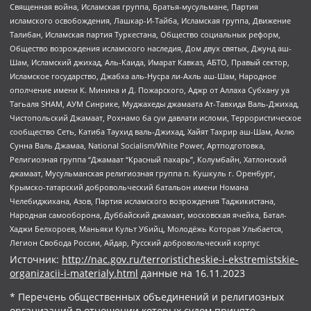
Священная война, Исламская группа, Братья-мусульмане, Партия
исламского освобождения, Лашкар-И-Тайба, Исламская группа, Движение
Талибан, Исламская партия Туркестана, Общество социальных реформ,
Общество возрождения исламского наследия, Дом двух святых, Джунд аш-
Шам, Исламский джихад, Аль-Каида, Имарат Кавказ, АБТО, Правый сектор,
Исламское государство, Джабха аль-Нусра ли-Ахль аш-Шам, Народное
ополчение имени К. Минина и Д. Пожарского, Аджр от Аллаха Субхану уа
Тагьаля SHAM, АУМ Синрике, Муджахеды джамаата Ат-Тавхида Валь-Джихад,
Чистопольский Джамаат, Рохнамо ба суи давлати исломи, Террористическое
сообщество Сеть, Катиба Таухид валь-Джихад, Хайят Тахрир аш-Шам, Ахлю
Сунна Валь Джамаа, National Socialism/White Power, Артподготовка,
Религиозная группа “Джамаат “Красный пахарь”, Колумбайн, Хатлонский
джамаат, Мусульманская религиозная группа п. Кушкуль г. Оренбург,
Крымско-татарский добровольческий батальон имени Номана
Челебиджихана, Азов, Партия исламского возрождения Таджикистана,
Народная самооборона, Дуббайский джамаат, московская ячейка, Батал-
Хаджи Белхороев, Маньяки Культ Убийц, Молодёжь Которая Улыбается,
Легион Свобода России, Айдар, Русский добровольческий корпус
Источник:
http://nac.gov.ru/terroristicheskie-i-ekstremistskie-
organizacii-i-materialy.html
данные на
16.11.2023
* Перечень общественных объединений и религиозных
организаций в отношении которых судом принято