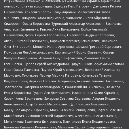
Информации, Экозащита!-Женсовет, Общественный вердикт, Евразийская
антимонопольная ассоциация, Бедушев Петр Петрович, Дзугкоева Регина
Николаевна, Кривенко Сергей Владимирович, Милославский Павел
Юрьевич, Шнырова Ольга Вадимовна, Чанышева Лилия Айратовна,
Сидорович Ольга Борисовна, Туровский Александр Алексеевич, Васильева
Анастасия Евгеньевна, Ривина Анна Валерьевна, Бойко Анатолий
Николаевич, Дугин Сергей Георгиевич, Пивоваров Андрей Сергеевич,
Аверин Виталий Евгеньевич, Барахоев Магомед Бекханович, Шарипков
Олег Викторович, Мошель Ирина Ароновна, Шведов Григорий Сергеевич,
Пономарев Лев Александрович, Каргалицкий Борис Юльевич, Созаев
Валерий Валерьевич, Исламов Тимур Рифгатович, Романова Ольга
Евгеньевна, Щаров Сергей Алексадрович, Цирульников Борис Альбертович,
Гасан Ольга Павловна, Паутов Юрий Анатольевич, Верховский Александр
Маркович, Пислакова-Паркер Марина Петровна, Кочеткова Татьяна
Владимировна, Чуркина Наталья Валерьевна, Акимова Татьяна Николаевна,
Золотарева Екатерина Александровна, Рачинский Ян Збигневич, Жемкова
Елена Борисовна, Гудков Лев Дмитриевич, Илларионова Юлия Юрьевна,
Саранг Анна Васильевна, Захарова Светлана Сергеевна, Аверин Владимир
Анатольевич, Щур Татьяна Михайловна, Щур Николай Алексеевич,
Блинушов Андрей Юрьевич, Мосин Алексей Геннадьевич, Гефтер Валентин
Михайлович, Симонов Алексей Кириллович, Флиге Ирина Анатольевна,
Мельникова Валентина Дмитриевна, Вититинова Елена Владимировна,
Баженова Светлана Куприяновна, Максимов Сергей Владимирович, Беляев