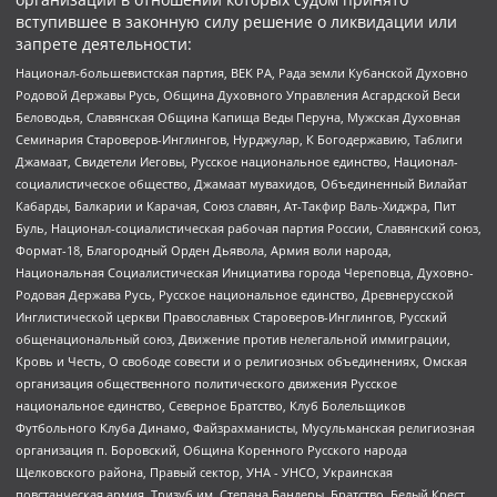
вступившее в законную силу решение о ликвидации или
запрете деятельности:
Национал-большевистская партия, ВЕК РА, Рада земли Кубанской Духовно
Родовой Державы Русь, Община Духовного Управления Асгардской Веси
Беловодья, Славянская Община Капища Веды Перуна, Мужская Духовная
Семинария Староверов-Инглингов, Нурджулар, К Богодержавию, Таблиги
Джамаат, Свидетели Иеговы, Русское национальное единство, Национал-
социалистическое общество, Джамаат мувахидов, Объединенный Вилайат
Кабарды, Балкарии и Карачая, Союз славян, Ат-Такфир Валь-Хиджра, Пит
Буль, Национал-социалистическая рабочая партия России, Славянский союз,
Формат-18, Благородный Орден Дьявола, Армия воли народа,
Национальная Социалистическая Инициатива города Череповца, Духовно-
Родовая Держава Русь, Русское национальное единство, Древнерусской
Инглистической церкви Православных Староверов-Инглингов, Русский
общенациональный союз, Движение против нелегальной иммиграции,
Кровь и Честь, О свободе совести и о религиозных объединениях, Омская
организация общественного политического движения Русское
национальное единство, Северное Братство, Клуб Болельщиков
Футбольного Клуба Динамо, Файзрахманисты, Мусульманская религиозная
организация п. Боровский, Община Коренного Русского народа
Щелковского района, Правый сектор, УНА - УНСО, Украинская
повстанческая армия, Тризуб им. Степана Бандеры, Братство, Белый Крест,