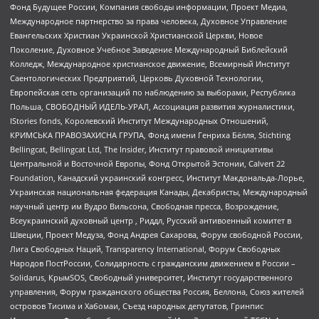
Фонд Будущее России, Компания свободы информации, Проект Медиа,
Международное партнерство за права человека, Духовное Управление
Евангельских Христиан Украинской Христианской Церкви, Новое
Поколение, Духовное Учебное Заведение Международный Библейский
Колледж, Международное христианское движение, Всемирный Институт
Саентологических Предприятий, Церковь Духовной Технологии,
Европейская сеть организаций по наблюдению за выборами, Республика
Польша, СВОБОДНЫЙ ИДЕЛЬ-УРАЛ, Ассоциация развития журналистики,
IStories fonds, Королевский Институт Международных Отношений,
КРИМСЬКА ПРАВОЗАХИСНА ГРУПА, Фонд имени Генриха Бёлля, Stichting
Bellingcat, Bellingcat Ltd, The Insider, Институт правовой инициативы
Центральной и Восточной Европы, Фонд Открытой Эстонии, Calvert 22
Foundation, Канадский украинский конгресс, Институт Макдональда-Лорье,
Украинская национальная федерация Канады, Декабристы, Международный
научный центр им Вудро Вильсона, Свободная пресса, Возрождение,
Всеукраинский духовный центр , Риддл, Русский антивоенный комитет в
Швеции, Проект Медуза, Фонд Андрея Сахарова, Форум свободной России,
Лига Свободных Наций, Transparеncy International, Форум Свободных
Народов ПостРоссии, Солидарность с гражданским движением в России –
Solidarus, КрымSOS, Свободный университет, Институт государственного
управления, Форум гражданского общества Россия, Беллона, Союз жителей
островов Тисима и Хабомаи, Съезд народных депутатов, Гринпис