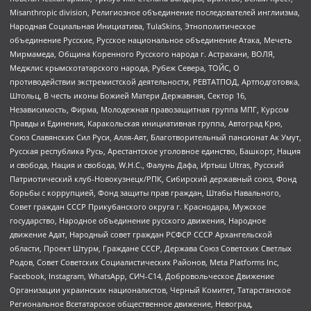
Misanthropic division, Религиозное объединение последователей инглиизма,
Народная Социальная Инициатива, TulaSkins, Этнополитическое
объединение Русские, Русское национальное объединение Атака, Мечеть
Мирмамеда, Община Коренного Русского народа г. Астрахани, ВОЛЯ,
Меджлис крымскотатарского народа, Рубеж Севера, ТОЙС, О
противодействии экстремистской деятельности, РЕВТАТПОД, Артподготовка,
Штольц, В честь иконы Божией Матери Державная, Сектор 16,
Независимость, Фирма, Молодежная правозащитная группа МПГ, Курсом
Правды и Единения, Каракольская инициативная группа, Автоград Крю,
Союз Славянских Сил Руси, Алля-Аят, Благотворительный пансионат Ак Умут,
Русская республика Русь, Арестантское уголовное единство, Башкорт, Нация
и свобода, Нация и свобода, W.H.С., Фалунь Дафа, Иртыш Ultras, Русский
Патриотический клуб-Новокузнецк/РПК, Сибирский державный союз, Фонд
борьбы с коррупцией, Фонд защиты прав граждан, Штабы Навального,
Совет граждан СССР Прикубанского округа г. Краснодара, Мужское
государство, Народное объединение русского движения, Народное
движение Адат, Народный совет граждан РСФСР СССР Архангельской
области, Проект Штурм, Граждане СССР, Держава Союз Советских Светлых
Родов, Совет Советских Социалистических Районов, Meta Platforms Inc,
Facebook, Instagram, WhatsApp, СИЧ-С14, Добровольческое Движение
Организации украинских националистов, Черный Комитет, Татарстанское
Региональное Всетатарское общественное движение, Невоград,