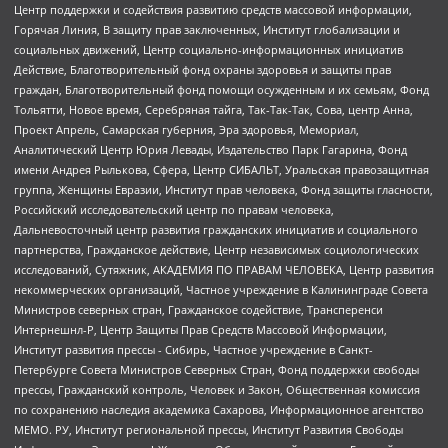
Центр поддержки и содействия развитию средств массовой информации,
Горячая Линия, В защиту прав заключенных, Институт глобализации и
социальных движений, Центр социально-информационных инициатив
Действие, Благотворительный фонд охраны здоровья и защиты прав
граждан, Благотворительный фонд помощи осужденным и их семьям, Фонд
Тольятти, Новое время, Серебряная тайга, Так-Так-Так, Сова, центр Анна,
Проект Апрель, Самарская губерния, Эра здоровья, Мемориал,
Аналитический Центр Юрия Левады, Издательство Парк Гагарина, Фонд
имени Андрея Рылькова, Сфера, Центр СИБАЛЬТ, Уральская правозащитная
группа, Женщины Евразии, Институт прав человека, Фонд защиты гласности,
Российский исследовательский центр по правам человека,
Дальневосточный центр развития гражданских инициатив и социального
партнерства, Гражданское действие, Центр независимых социологических
исследований, Сутяжник, АКАДЕМИЯ ПО ПРАВАМ ЧЕЛОВЕКА, Центр развития
некоммерческих организаций, Частное учреждение в Калининграде Совета
Министров северных стран, Гражданское содействие, Трансперенси
Интернешнл-Р, Центр Защиты Прав Средств Массовой Информации,
Институт развития прессы - Сибирь, Частное учреждение в Санкт-
Петербурге Совета Министров Северных Стран, Фонд поддержки свободы
прессы, Гражданский контроль, Человек и Закон, Общественная комиссия
по сохранению наследия академика Сахарова, Информационное агентство
МЕМО. РУ, Институт региональной прессы, Институт Развития Свободы