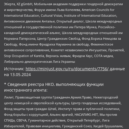
Эберта, XZ gGmbH, Мобильная академия поддержки гендерной демократии
и миротворчества, Форум имени Льва Копелева, American Councils for
International Education, Cultural Vistas, Institute of International Education,
Антивоенное движение Антальи, Открытый диалог, Школа международных
отношений и государственной политики им Питера Мунка, Российско-
канадский демократический альянс, Школа международных отношений им
Нормана Патерсона, Центр Гражданских Свобод, Фонд Бориса Немцова за
Свободу, Фонд имени Фридриха Науманна за свободу, Феминистское
антивоенное сопротивление, Комитет независимости Ингушетии, Прометей,
Stop Occupation of Karelia, Вернись живым, Фридом Хаус, СОТА медиа,
Либерально-демократическая Лига Украины
Источник:
https://minjust.gov.ru/ru/documents/7756/
данные
на
13.05.2024
* Сведения реестра НКО, выполняющих функции
иностранного агента:
Лилит, Правозащитная группа Гражданин.Армия.Право, Нижегородский
центр немецкой и европейской культуры, Центр гендерных исследований,
Фонд защиты прав граждан Штаб, Институт права и публичной политики,
Фонд борьбы с коррупцией, Альянс врачей, НАСИЛИЮ.НЕТ, Мы против
СПИДа, СВЕЧА, Гуманитарное действие, Открытый Петербург, Лига
Избирателей, Правовая инициатива, Гражданский Союз, Хасдей Ерушалаим,