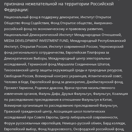
признана нежелательной на территории Российской
Федерации:
Национальный фонд в поддержку демократии, Институт Открытое
Общество Фонд Содействия, Фонд Открытое общество, Американо-
российский фонд по экономическому и правовому развитию,
Национальный Демократический Институт Международных Отношений,
MEDIA DEVELOPMENT INVESTMENT FUND, Международный Республиканский
Институт, Открытая Россия, Институт современной России, Черноморский
фонд регионального сотрудничества, Европейская Платформа за
Демократические Выборы, Международный центр электоральных
исследований, Германский фонд Маршалла Соединенных Штатов,
Тихоокеанский центр защиты окружающей среды и природных ресурсов,
Свободная Россия, Всемирный конгресс украинцев, Атлантический совет,
Человек в беде, Европейский фонд за демократию, Джеймстаунский фонд,
Прожект Хармони, Родники дракона, Врачи против насильственного
извлечения органов, Фалунь Дафа, Друзья Фалуньгун, Фалуньгун, Коалиция
по расследованию преследования в отношении Фалуньгун в Китае,
Всемирная организация по расследованию преследований Фалуньгун,
Пражский гражданский центр, Ассоциация школ политических
исследований при Совете Европы, Центр либеральной современности,
Форум русскоязычных европейцев, Немецко-русский обмен, Бард колледж,
Европейский выбор, Фонд Ходорковского, Оксфордский российский фонд,