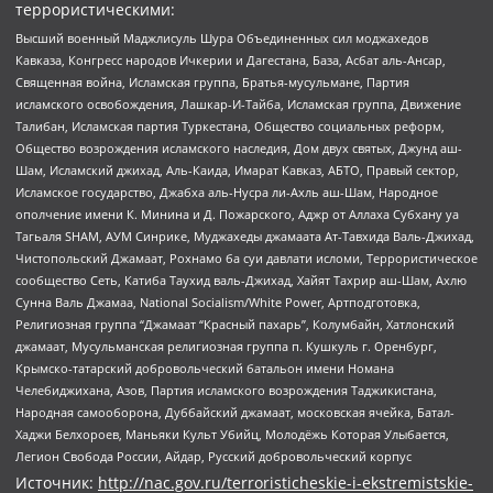
террористическими:
Высший военный Маджлисуль Шура Объединенных сил моджахедов
Кавказа, Конгресс народов Ичкерии и Дагестана, База, Асбат аль-Ансар,
Священная война, Исламская группа, Братья-мусульмане, Партия
исламского освобождения, Лашкар-И-Тайба, Исламская группа, Движение
Талибан, Исламская партия Туркестана, Общество социальных реформ,
Общество возрождения исламского наследия, Дом двух святых, Джунд аш-
Шам, Исламский джихад, Аль-Каида, Имарат Кавказ, АБТО, Правый сектор,
Исламское государство, Джабха аль-Нусра ли-Ахль аш-Шам, Народное
ополчение имени К. Минина и Д. Пожарского, Аджр от Аллаха Субхану уа
Тагьаля SHAM, АУМ Синрике, Муджахеды джамаата Ат-Тавхида Валь-Джихад,
Чистопольский Джамаат, Рохнамо ба суи давлати исломи, Террористическое
сообщество Сеть, Катиба Таухид валь-Джихад, Хайят Тахрир аш-Шам, Ахлю
Сунна Валь Джамаа, National Socialism/White Power, Артподготовка,
Религиозная группа “Джамаат “Красный пахарь”, Колумбайн, Хатлонский
джамаат, Мусульманская религиозная группа п. Кушкуль г. Оренбург,
Крымско-татарский добровольческий батальон имени Номана
Челебиджихана, Азов, Партия исламского возрождения Таджикистана,
Народная самооборона, Дуббайский джамаат, московская ячейка, Батал-
Хаджи Белхороев, Маньяки Культ Убийц, Молодёжь Которая Улыбается,
Легион Свобода России, Айдар, Русский добровольческий корпус
Источник:
http://nac.gov.ru/terroristicheskie-i-ekstremistskie-