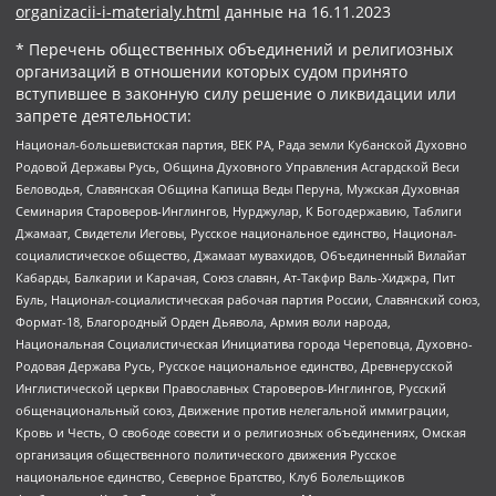
organizacii-i-materialy.html
данные на
16.11.2023
* Перечень общественных объединений и религиозных
организаций в отношении которых судом принято
вступившее в законную силу решение о ликвидации или
запрете деятельности:
Национал-большевистская партия, ВЕК РА, Рада земли Кубанской Духовно
Родовой Державы Русь, Община Духовного Управления Асгардской Веси
Беловодья, Славянская Община Капища Веды Перуна, Мужская Духовная
Семинария Староверов-Инглингов, Нурджулар, К Богодержавию, Таблиги
Джамаат, Свидетели Иеговы, Русское национальное единство, Национал-
социалистическое общество, Джамаат мувахидов, Объединенный Вилайат
Кабарды, Балкарии и Карачая, Союз славян, Ат-Такфир Валь-Хиджра, Пит
Буль, Национал-социалистическая рабочая партия России, Славянский союз,
Формат-18, Благородный Орден Дьявола, Армия воли народа,
Национальная Социалистическая Инициатива города Череповца, Духовно-
Родовая Держава Русь, Русское национальное единство, Древнерусской
Инглистической церкви Православных Староверов-Инглингов, Русский
общенациональный союз, Движение против нелегальной иммиграции,
Кровь и Честь, О свободе совести и о религиозных объединениях, Омская
организация общественного политического движения Русское
национальное единство, Северное Братство, Клуб Болельщиков