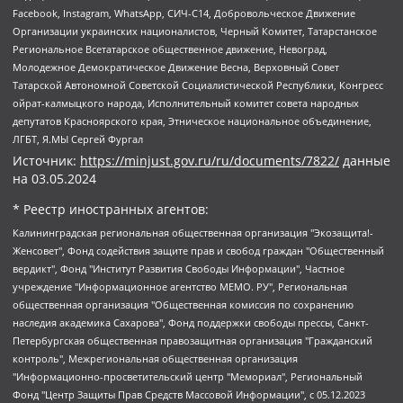
Facebook, Instagram, WhatsApp, СИЧ-С14, Добровольческое Движение
Организации украинских националистов, Черный Комитет, Татарстанское
Региональное Всетатарское общественное движение, Невоград,
Молодежное Демократическое Движение Весна, Верховный Совет
Татарской Автономной Советской Социалистической Республики, Конгресс
ойрат-калмыцкого народа, Исполнительный комитет совета народных
депутатов Красноярского края, Этническое национальное объединение,
ЛГБТ, Я.МЫ Сергей Фургал
Источник:
https://minjust.gov.ru/ru/documents/7822/
данные
на
03.05.2024
* Реестр иностранных агентов:
Калининградская региональная общественная организация "Экозащита!-Женсовет", Фонд содействия защите прав и свобод граждан "Общественный вердикт", Фонд "Институт Развития Свободы Информации", Частное учреждение "Информационное агентство МЕМО. РУ", Региональная общественная организация "Общественная комиссия по сохранению наследия академика Сахарова", Фонд поддержки свободы прессы, Санкт-Петербургская общественная правозащитная организация "Гражданский контроль", Межрегиональная общественная организация "Информационно-просветительский центр "Мемориал", Региональный Фонд "Центр Защиты Прав Средств Массовой Информации", с 05.12.2023 Фонд "Центр Защиты Прав Средств массовой информации", Региональная общественная благотворительная организация помощи беженцам и мигрантам "Гражданское содействие", Негосударственное образовательное учреждение дополнительного профессионального образования (повышение квалификации) специалистов "АКАДЕМИЯ ПО ПРАВАМ ЧЕЛОВЕКА", Свердловская региональная общественная организация "Сутяжник", Автономная некоммерческая организация "Центр независимых социологических исследований", Союз общественных объединений "Российский исследовательский центр по правам человека", Региональное общественное учреждение научно-информационный центр "МЕМОРИАЛ", Некоммерческая организация "Фонд защиты гласности", Автономная некоммерческая организация "Институт прав человека", Городская общественная организация "Екатеринбургское общество "МЕМОРИАЛ", Городская общественная организация "Рязанское историко-просветительское и правозащитное общество "Мемориал" (Рязанский Мемориал), Челябинский региональный орган общественной самодеятельности – женское общественное объединение "Женщины Евразии", Челябинский региональный орган общественной самодеятельности "Уральская правозащитная группа", Фонд содействия защите здоровья и социальной справедливости имени Андрея Рылькова, Автономная Некоммерческая Организация "Аналитический Центр Юрия Левады", Автономная некоммерческая организация социальной поддержки населения "Проект Апрель", Региональная общественная организация помощи женщинам и детям, находящимся в кризисной ситуации "Информационно-методический центр "Анна", Фонд содействия развитию массовых коммуникаций и правовому просвещению "Так-так-Так", Фонд содействия устойчивому развитию "Серебряная тайга", Свердловский региональный общественный фонд социальных проектов "Новое время", "Idel.Реалии", Кавказ.Реалии, Крым.Реалии, Телеканал Настоящее Время, Татаро-башкирская служба Радио Свобода (Azatliq Radiosi), Радио Свободная Европа/Радио Свобода (PCE/PC), "Сибирь.Реалии", "Фактограф", Благотворительный фонд помощи осужденным и их семьям, Автономная некоммерческая организация "Институт глобализации и социальных движений", Фонд "В защиту прав заключенных", Частное учреждение "Центр поддержки и содействия развитию средств массовой информации", Пензенский региональный общественный благотворительный фонд "Гражданский союз", "Север.Реалии", Некоммерческая организация Фонд "Правовая инициатива", Общество с ограниченной ответственностью "Радио Свободная Европа/Радио Свобода", Чешское информационное агентство "MEDIUM-ORIENT", Красноярская региональная общественная организация "Мы против СПИДа", Камалягин Денис Николаевич, Маркелов Сергей Евгеньевич, Пономарев Лев Александрович, Савицкая Людмила Алексеевна, Автономная некоммерческая организация "Центр по работе с проблемой насилия "НАСИЛИЮ.НЕТ", Межрегиональный профессиональный союз работников здравоохранения "Альянс врачей", Юридическое лицо, зарегистрированное в Латвийской Республике, SIA "Medusa Project" (регистрационный номер 40103797863, дата регистрации 10.06.2014), Некоммерческая организация "Фонд по борьбе с коррупцией", Автономная некоммерческая организация "Институт права и публичной политики", Баданин Роман Сергеевич, Гликин Максим Александрович, Железнова Мария Михайловна, Лукьянова Юлия Сергеевна, Маетная Елизавета Витальевна, Маняхин Петр Борисович, Чуракова Ольга Владимировна, Ярош Юлия Петровна, Юридическое лицо "The Insider SIA", зарегистрированное в Риге, Латвийская Республика (дата регистрации 26.06.2015), являющееся администратором доменного имени интернет-издания "The Insider SIA", https://theins.ru, Постернак Алексей Евгеньевич, Рубин Михаил Аркадьевич, Анин Роман Александрович, Юридическое лицо Istories fonds, зарегистрированное в Латвийской Республике (регистрационный номер 50008295751, дата регистрации 24.02.2020), Великовский Дмитрий Александрович, Долинина Ирина Николаевна, Мароховская Алеся Алексеевна, Шлейнов Роман Юрьевич, Шмагун Олеся Валентиновна, Общество с ограниченной ответственностью "Альтаир 2021", Общество с ограниченной ответственностью "Вега 2021", Общество с ограниченной ответственностью "Главный редактор 2021", Общество с ограниченной ответственностью "Ромашки монолит", Важенков Артем Валерьевич, Ивановская областная общественная организация "Центр гендерных исследований", Гурман Юрий Альбертович, Медиапроект "ОВД-Инфо", Егоров Владимир Владимирович, Жилинский Владимир Александрович, Общество с ограниченной ответственностью "ЗП", Иванова София Юрьевна, Карезина Инна Павловна, Кильтау Екатерина Викторовна, Петров Алексей Викторович, Пискунов Сергей Евгеньевич, Смирнов Сергей Сергеевич, Тихонов Михаил Сергеевич, Общество с ограниченной ответственностью "ЖУРНАЛИСТ-ИНОСТРАННЫЙ АГЕНТ", Арапова Галина Юрьевна, Вольтская Татьяна Анатольевна, Американская компания "Mason G.E.S. Anonymous Foundation" (США), являющаяся владельцем интернет-издания https://mnews.world/, Компания "Stichting Bellingcat", зарегистрированная в Нидерландах (дата регистрации 11.07.2018), Захаров Андрей Вячеславович, Клепиковская Екатерина Дмитриевна, Общество с ограниченной ответственностью "МЕМО", Перл Роман Александрович, Симонов Евгений Алексеевич, Соловьева Елена Анатольевна, Сотников Даниил Владимирович, Сурначева Елизавета Дмитриевна, Автономная некоммерческая организация по защите прав человека и информированию населения "Якутия – Наше Мнение", Общество с ограниченной ответственностью "Москоу диджитал медиа", с 26.01.2023 Общество с ограниченной ответственностью "Чайка Белые сады", Ветошкина Валерия Валерьевна, Заговора Максим Александрович, Межрегиональное общественное движение "Российская ЛГБТ - сеть", Оленичев Максим Владимирович, Павлов Иван Юрьевич, Скворцова Елена Сергеевна, Общество с ограниченной ответственностью "Как бы инагент", Кочетков Игорь Викторович, Общество с ограниченной ответственностью "Честные выборы", Еланчик Олег Александрович, Общество с ограниченной ответственностью "Нобелевский призыв", Гималова Регина Эмилевна, Григорьев Андрей Валерьевич, Григорьева Алина Александровна, Ассоциация по содействию защите прав призывников, альтернативнослужащих и военнослужащих "Правозащитная группа "Гражданин.Армия.Право", Хисамова Регина Фаритовна, Автономная некоммерческая организация по реализации социально-правовых программ "Лилит", Дальневосточное общественное движение "Маяк", Санкт-Петербургская ЛГБТ-инициативная группа "Выход", Инициативная группа ЛГБТ+ "Реверс", Алексеев Андрей Викторович, Бекбулатова Таисия Львовна, Беляев Иван Михайлович, Владыкина Елена Сергеевна, Гельман Марат Александрович, Никульшина Вероника Юрьевна, Толоконникова Надежда Андреевна, Шендерович Виктор Анатольевич, Общество с ограниченной ответственностью "Данное сообщение", Общество с ограниченной ответственностью Издательский дом "Новая глава", Айнбиндер Александра Александровна, Московский комьюнити-центр для ЛГБТ+инициатив, Благотворительный фонд развития филантропии, Deutsche Welle (Германия, Kurt-Schumacher-Strasse 3, 53113 Bonn), Борзунова Мария Михайловна, Воробьев Виктор Викторович, Голубева Анна Львовна, Константинова Алла Михайловна, Малкова Ирина Владимировна, Мурадов Мурад Абдулгалимович, Осетинская Елизавета Николаевна, Понасенков Евгений Николаевич, Ганапольский Матвей Юрьевич, Киселев Евгений Алексеевич, Борухович Ирина Григорьевна, Дремин Иван Тимофеевич, Дубровский Дмитрий Викторович, Красноярская региональная общественная организация поддержки и развития альтернативных образовательных технологий и межкультурных коммуникаций "ИНТЕРРА", Маяковская Екатерина Алексеевна, Фейгин Марк Захарович, Филимонов Андрей Викторович, Дзугкоева Регина Николаевна, Доброхотов Роман Александрович, Дудь Юрий Александрович, Елкин Сергей Владимирович, Кругликов Кирилл Игоревич, Сабунаева Мария Леонидовна, Семенов Алексей Владимирович, Шаинян Карен Багратович, Шульман Екатерина Михайловна, Асафьев Артур Валерьевич, Вахштайн Виктор Семенович, Венедиктов Алексей Алексеевич, Лушникова Екатерина Евгеньевна, Волков Леонид Михайлович, Невзоров Александр Глебович, Пархоменко Сергей Борисович, Сироткин Ярослав Николаевич, Кара-Мурза Владимир Владимирович, Баранова Наталья Владимировна, Гозман Леонид Яковлевич, Кагарлицкий Борис Юльевич, Климарев Михаил Валерьевич, Милов Владимир Станиславович, Автономная некоммерческая организация Краснодарский центр современного искусства "Типография", Моргенштерн Алишер Тагирович, Соболь Любовь Эдуардовна, Общество с ограниченной ответственностью "ЛИЗА НОРМ", Каспаров Гарри Кимович, Ходорковский Михаил Борисович, Общество с ограниченной ответственностью "Апрельские тезисы", Данилович Ирина Брониславовна, Кашин Олег Владимирович, Петров Николай Владимирович, Пивоваров Алексей Владимирович, Соколов Михаил Владимирович, Цветкова Юлия Владимировна, Чичваркин Евгений Александрович, Комитет против пыток/Команда против пыток, Общество с ограниченной ответственностью "Первый научный", Общество с ограниченной ответственностью "Вертолет и ко", Белоцерковская Вероника Борисовна, Кац Максим Евгеньевич, Лазарева Татьяна Юрьевна, Шаведдинов Руслан Табризович, Яшин Илья Валерьевич, Общество с ограниченной ответственностью "Иноагент ААВ", Алешковский Дмитрий Петрович, Альбац Евгения Марковна, Быков Дмитрий Львович, Галямина Юлия Евгеньевна, Лойко Сергей Леонидович, Мартынов Кирилл Константинович, Медведев Сергей Александрович, Крашенинников Федор Геннадиевич, Гордеева Катерина Вл