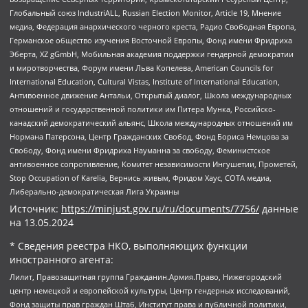
Глобальный союз IndustriALL, Russian Election Monitor, Article 19, Мнение
медиа, Федерация анархического черного креста, Радио Свободная Европа,
Германское общество изучения Восточной Европы, Фонд имени Фридриха
Эберта, XZ gGmbH, Мобильная академия поддержки гендерной демократии
и миротворчества, Форум имени Льва Копелева, American Councils for
International Education, Cultural Vistas, Institute of International Education,
Антивоенное движение Антальи, Открытый диалог, Школа международных
отношений и государственной политики им Питера Мунка, Российско-
канадский демократический альянс, Школа международных отношений им
Нормана Патерсона, Центр Гражданских Свобод, Фонд Бориса Немцова за
Свободу, Фонд имени Фридриха Науманна за свободу, Феминистское
антивоенное сопротивление, Комитет независимости Ингушетии, Прометей,
Stop Occupation of Karelia, Вернись живым, Фридом Хаус, СОТА медиа,
Либерально-демократическая Лига Украины
Источник:
https://minjust.gov.ru/ru/documents/7756/
данные
на
13.05.2024
* Сведения реестра НКО, выполняющих функции
иностранного агента:
Лилит, Правозащитная группа Гражданин.Армия.Право, Нижегородский
центр немецкой и европейской культуры, Центр гендерных исследований,
Фонд защиты прав граждан Штаб, Институт права и публичной политики,