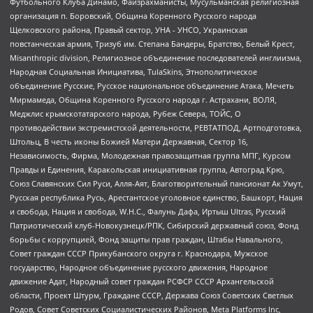
Футбольного Клуба Динамо, Файзрахманисты, Мусульманская религиозная
организация п. Боровский, Община Коренного Русского народа
Щелковского района, Правый сектор, УНА - УНСО, Украинская
повстанческая армия, Тризуб им. Степана Бандеры, Братство, Белый Крест,
Misanthropic division, Религиозное объединение последователей инглиизма,
Народная Социальная Инициатива, TulaSkins, Этнополитическое
объединение Русские, Русское национальное объединение Атака, Мечеть
Мирмамеда, Община Коренного Русского народа г. Астрахани, ВОЛЯ,
Меджлис крымскотатарского народа, Рубеж Севера, ТОЙС, О
противодействии экстремистской деятельности, РЕВТАТПОД, Артподготовка,
Штольц, В честь иконы Божией Матери Державная, Сектор 16,
Независимость, Фирма, Молодежная правозащитная группа МПГ, Курсом
Правды и Единения, Каракольская инициативная группа, Автоград Крю,
Союз Славянских Сил Руси, Алля-Аят, Благотворительный пансионат Ак Умут,
Русская республика Русь, Арестантское уголовное единство, Башкорт, Нация
и свобода, Нация и свобода, W.H.С., Фалунь Дафа, Иртыш Ultras, Русский
Патриотический клуб-Новокузнецк/РПК, Сибирский державный союз, Фонд
борьбы с коррупцией, Фонд защиты прав граждан, Штабы Навального,
Совет граждан СССР Прикубанского округа г. Краснодара, Мужское
государство, Народное объединение русского движения, Народное
движение Адат, Народный совет граждан РСФСР СССР Архангельской
области, Проект Штурм, Граждане СССР, Держава Союз Советских Светлых
Родов, Совет Советских Социалистических Районов, Meta Platforms Inc,