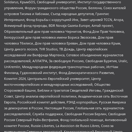
Solidarus, КрымSOS, Свободный университет, Институт государственного
управления, Форум гражданского общества Россия, Беллона, Союз жителей
островов Тисима и Хабомаи, Съезд народных депутатов, Гринпис
Интернешнл, Фонд борьбы с коррупцией Инк, Завет церквей TCCN, Агора,
Всемирный фонд природы, BDR Novaja Gazeta-Europe, Алтай проект,
Образовательный дом прав человека Чернигов, Фонд Дом Прав Человека,
Белорусский дом прав человека имени Бориса Звозскова, Дом прав
человека Тбилиси, Дом прав человека Ереван, Дом прав человека Крым,
Центр дикого лосося, TVR Studios, ТВ Дождь, Центр европейских
исследований им Вилфрида Мартенса, Сетевое объединение журналистов
расследователей, АЛЛАТРА, За свободную Россию, Свободная Бурятия, Uralic,
UnKremlin, Международная федерация транспортных рабочих, ИстЧам
Финланд, Гудзоновский институт, Фонд Демократического Развития,
Комитет-2024, Центрально-Европейский университет, Центр
восточноевропейских и международных исследований, Общество
Сторожевой башни, Библии и трактатов Свидетелей Иеговы, Гражданский
Совет, Центр анализа европейской политики, Академическая сеть Восточная
Европа, Российский комитет действия, РЭНД корпорейшн, Русская Америка
за демократию в России, Настоящая Россия, Глобальная сеть журналистов-
расследователей, Служба поддержки, Свободная Россия Берлин, Свободная
Россия Северный Рейн-Вестфалия, Фонд глобальной помощи, Антивоенный
комитет России, Russie-Libertes, La Asocicion de Rusos Libres, Союз за
возвращение Северных территорий, Крымскотатарский Ресурсный Центр,