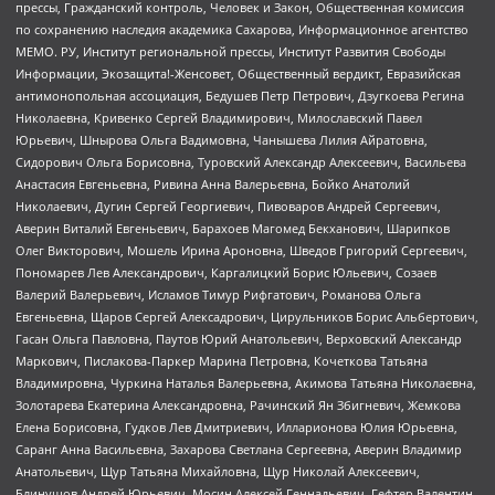
прессы, Гражданский контроль, Человек и Закон, Общественная комиссия
по сохранению наследия академика Сахарова, Информационное агентство
МЕМО. РУ, Институт региональной прессы, Институт Развития Свободы
Информации, Экозащита!-Женсовет, Общественный вердикт, Евразийская
антимонопольная ассоциация, Бедушев Петр Петрович, Дзугкоева Регина
Николаевна, Кривенко Сергей Владимирович, Милославский Павел
Юрьевич, Шнырова Ольга Вадимовна, Чанышева Лилия Айратовна,
Сидорович Ольга Борисовна, Туровский Александр Алексеевич, Васильева
Анастасия Евгеньевна, Ривина Анна Валерьевна, Бойко Анатолий
Николаевич, Дугин Сергей Георгиевич, Пивоваров Андрей Сергеевич,
Аверин Виталий Евгеньевич, Барахоев Магомед Бекханович, Шарипков
Олег Викторович, Мошель Ирина Ароновна, Шведов Григорий Сергеевич,
Пономарев Лев Александрович, Каргалицкий Борис Юльевич, Созаев
Валерий Валерьевич, Исламов Тимур Рифгатович, Романова Ольга
Евгеньевна, Щаров Сергей Алексадрович, Цирульников Борис Альбертович,
Гасан Ольга Павловна, Паутов Юрий Анатольевич, Верховский Александр
Маркович, Пислакова-Паркер Марина Петровна, Кочеткова Татьяна
Владимировна, Чуркина Наталья Валерьевна, Акимова Татьяна Николаевна,
Золотарева Екатерина Александровна, Рачинский Ян Збигневич, Жемкова
Елена Борисовна, Гудков Лев Дмитриевич, Илларионова Юлия Юрьевна,
Саранг Анна Васильевна, Захарова Светлана Сергеевна, Аверин Владимир
Анатольевич, Щур Татьяна Михайловна, Щур Николай Алексеевич,
Блинушов Андрей Юрьевич, Мосин Алексей Геннадьевич, Гефтер Валентин