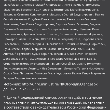
Михайлович, Симонов Алексей Кириллович, Флиге Ирина Анатольевна,
Мельникова Валентина Дмитриевна, Вититинова Елена Владимировна,
Баженова Светлана Куприяновна, Максимов Сергей Владимирович, Беляев
Сергей Иванович, Голубева Елена Николаевна, Ганнушкина Светлана
Алексеевна, Закс Елена Владимировна, Буртина Елена Юрьевна, Гендель
Людмила Залмановна, Кокорина Екатерина Алексеевна, Шуманов Илья
Вячеславович, Арапова Галина Юрьевна, Свечников Анатолий Мариевич,
Прохоров Вадим Юрьевич, Шахова Елена Владимировна, Подузов Сергей
Васильевич, Протасова Ирина Вячеславовна, Литинский Леонид Борисович,
Лукашевский Сергей Маркович, Бахмин Вячеслав Иванович, Шабад
Анатолий Ефимович, Сухих Дарья Николаевна, Орлов Олег Петрович,
Добровольская Анна Дмитриевна, Королева Александра Евгеньевна,
Смирнов Владимир Александрович, Вицин Сергей Ефимович, Золотухин
Борис Андреевич, Левинсон Лев Семенович, Локшина Татьяна Иосифовна,
Орлов Олег Петрович, Полякова Мара Федоровна, Резник Генри Маркович,
Захаров Герман Константинович
Источник:
http://unro.minjust.ru/NKOForeignAgent.aspx
данные на
24.03.2022
* Единый федеральный список организаций, в том числе
иностранных и международных организаций, признанных
в соответствии с законодательством Российской Федерации