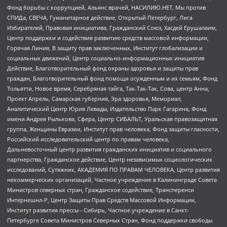
Фонд борьбы с коррупцией, Альянс врачей, НАСИЛИЮ.НЕТ, Мы против
СПИДа, СВЕЧА, Гуманитарное действие, Открытый Петербург, Лига
Избирателей, Правовая инициатива, Гражданский Союз, Хасдей Ерушалаим,
Центр поддержки и содействия развитию средств массовой информации,
Горячая Линия, В защиту прав заключенных, Институт глобализации и
социальных движений, Центр социально-информационных инициатив
Действие, Благотворительный фонд охраны здоровья и защиты прав
граждан, Благотворительный фонд помощи осужденным и их семьям, Фонд
Тольятти, Новое время, Серебряная тайга, Так-Так-Так, Сова, центр Анна,
Проект Апрель, Самарская губерния, Эра здоровья, Мемориал,
Аналитический Центр Юрия Левады, Издательство Парк Гагарина, Фонд
имени Андрея Рылькова, Сфера, Центр СИБАЛЬТ, Уральская правозащитная
группа, Женщины Евразии, Институт прав человека, Фонд защиты гласности,
Российский исследовательский центр по правам человека,
Дальневосточный центр развития гражданских инициатив и социального
партнерства, Гражданское действие, Центр независимых социологических
исследований, Сутяжник, АКАДЕМИЯ ПО ПРАВАМ ЧЕЛОВЕКА, Центр развития
некоммерческих организаций, Частное учреждение в Калининграде Совета
Министров северных стран, Гражданское содействие, Трансперенси
Интернешнл-Р, Центр Защиты Прав Средств Массовой Информации,
Институт развития прессы - Сибирь, Частное учреждение в Санкт-
Петербурге Совета Министров Северных Стран, Фонд поддержки свободы