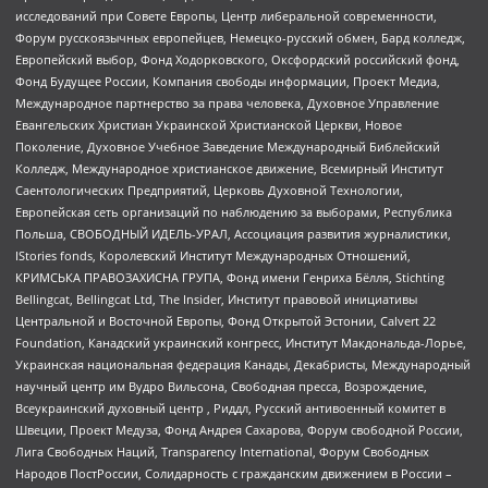
исследований при Совете Европы, Центр либеральной современности,
Форум русскоязычных европейцев, Немецко-русский обмен, Бард колледж,
Европейский выбор, Фонд Ходорковского, Оксфордский российский фонд,
Фонд Будущее России, Компания свободы информации, Проект Медиа,
Международное партнерство за права человека, Духовное Управление
Евангельских Христиан Украинской Христианской Церкви, Новое
Поколение, Духовное Учебное Заведение Международный Библейский
Колледж, Международное христианское движение, Всемирный Институт
Саентологических Предприятий, Церковь Духовной Технологии,
Европейская сеть организаций по наблюдению за выборами, Республика
Польша, СВОБОДНЫЙ ИДЕЛЬ-УРАЛ, Ассоциация развития журналистики,
IStories fonds, Королевский Институт Международных Отношений,
КРИМСЬКА ПРАВОЗАХИСНА ГРУПА, Фонд имени Генриха Бёлля, Stichting
Bellingcat, Bellingcat Ltd, The Insider, Институт правовой инициативы
Центральной и Восточной Европы, Фонд Открытой Эстонии, Calvert 22
Foundation, Канадский украинский конгресс, Институт Макдональда-Лорье,
Украинская национальная федерация Канады, Декабристы, Международный
научный центр им Вудро Вильсона, Свободная пресса, Возрождение,
Всеукраинский духовный центр , Риддл, Русский антивоенный комитет в
Швеции, Проект Медуза, Фонд Андрея Сахарова, Форум свободной России,
Лига Свободных Наций, Transparеncy International, Форум Свободных
Народов ПостРоссии, Солидарность с гражданским движением в России –