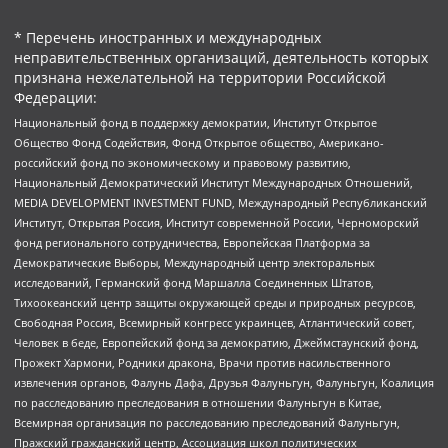
* Перечень иностранных и международных
неправительственных организаций, деятельность которых
признана нежелательной на территории Российской
Федерации:
Национальный фонд в поддержку демократии, Институт Открытое
Общество Фонд Содействия, Фонд Открытое общество, Американо-
российский фонд по экономическому и правовому развитию,
Национальный Демократический Институт Международных Отношений,
MEDIA DEVELOPMENT INVESTMENT FUND, Международный Республиканский
Институт, Открытая Россия, Институт современной России, Черноморский
фонд регионального сотрудничества, Европейская Платформа за
Демократические Выборы, Международный центр электоральных
исследований, Германский фонд Маршалла Соединенных Штатов,
Тихоокеанский центр защиты окружающей среды и природных ресурсов,
Свободная Россия, Всемирный конгресс украинцев, Атлантический совет,
Человек в беде, Европейский фонд за демократию, Джеймстаунский фонд,
Прожект Хармони, Родники дракона, Врачи против насильственного
извлечения органов, Фалунь Дафа, Друзья Фалуньгун, Фалуньгун, Коалиция
по расследованию преследования в отношении Фалуньгун в Китае,
Всемирная организация по расследованию преследований Фалуньгун,
Пражский гражданский центр, Ассоциация школ политических