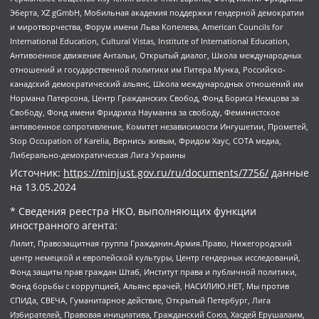
Эберта, XZ gGmbH, Мобильная академия поддержки гендерной демократии
и миротворчества, Форум имени Льва Копелева, American Councils for
International Education, Cultural Vistas, Institute of International Education,
Антивоенное движение Антальи, Открытый диалог, Школа международных
отношений и государственной политики им Питера Мунка, Российско-
канадский демократический альянс, Школа международных отношений им
Нормана Патерсона, Центр Гражданских Свобод, Фонд Бориса Немцова за
Свободу, Фонд имени Фридриха Науманна за свободу, Феминистское
антивоенное сопротивление, Комитет независимости Ингушетии, Прометей,
Stop Occupation of Karelia, Вернись живым, Фридом Хаус, СОТА медиа,
Либерально-демократическая Лига Украины
Источник:
https://minjust.gov.ru/ru/documents/7756/
данные
на
13.05.2024
* Сведения реестра НКО, выполняющих функции
иностранного агента:
Лилит, Правозащитная группа Гражданин.Армия.Право, Нижегородский
центр немецкой и европейской культуры, Центр гендерных исследований,
Фонд защиты прав граждан Штаб, Институт права и публичной политики,
Фонд борьбы с коррупцией, Альянс врачей, НАСИЛИЮ.НЕТ, Мы против
СПИДа, СВЕЧА, Гуманитарное действие, Открытый Петербург, Лига
Избирателей, Правовая инициатива, Гражданский Союз, Хасдей Ерушалаим,