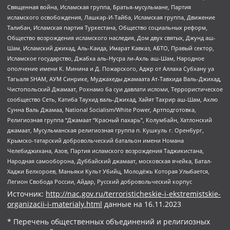
Священная война, Исламская группа, Братья-мусульмане, Партия
исламского освобождения, Лашкар-И-Тайба, Исламская группа, Движение
Талибан, Исламская партия Туркестана, Общество социальных реформ,
Общество возрождения исламского наследия, Дом двух святых, Джунд аш-
Шам, Исламский джихад, Аль-Каида, Имарат Кавказ, АБТО, Правый сектор,
Исламское государство, Джабха аль-Нусра ли-Ахль аш-Шам, Народное
ополчение имени К. Минина и Д. Пожарского, Аджр от Аллаха Субхану уа
Тагьаля SHAM, АУМ Синрике, Муджахеды джамаата Ат-Тавхида Валь-Джихад,
Чистопольский Джамаат, Рохнамо ба суи давлати исломи, Террористическое
сообщество Сеть, Катиба Таухид валь-Джихад, Хайят Тахрир аш-Шам, Ахлю
Сунна Валь Джамаа, National Socialism/White Power, Артподготовка,
Религиозная группа “Джамаат “Красный пахарь”, Колумбайн, Хатлонский
джамаат, Мусульманская религиозная группа п. Кушкуль г. Оренбург,
Крымско-татарский добровольческий батальон имени Номана
Челебиджихана, Азов, Партия исламского возрождения Таджикистана,
Народная самооборона, Дуббайский джамаат, московская ячейка, Батал-
Хаджи Белхороев, Маньяки Культ Убийц, Молодёжь Которая Улыбается,
Легион Свобода России, Айдар, Русский добровольческий корпус
Источник:
http://nac.gov.ru/terroristicheskie-i-ekstremistskie-
organizacii-i-materialy.html
данные на
16.11.2023
* Перечень общественных объединений и религиозных