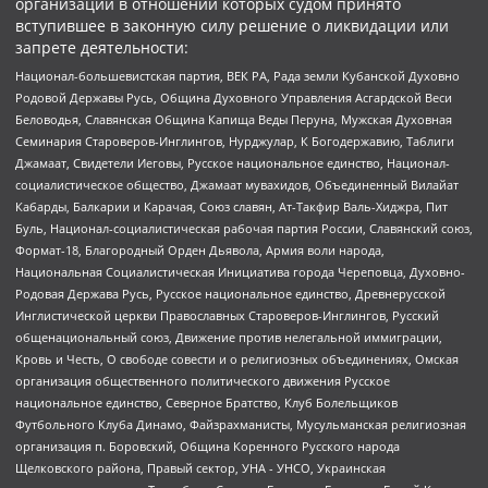
организаций в отношении которых судом принято
вступившее в законную силу решение о ликвидации или
запрете деятельности:
Национал-большевистская партия, ВЕК РА, Рада земли Кубанской Духовно
Родовой Державы Русь, Община Духовного Управления Асгардской Веси
Беловодья, Славянская Община Капища Веды Перуна, Мужская Духовная
Семинария Староверов-Инглингов, Нурджулар, К Богодержавию, Таблиги
Джамаат, Свидетели Иеговы, Русское национальное единство, Национал-
социалистическое общество, Джамаат мувахидов, Объединенный Вилайат
Кабарды, Балкарии и Карачая, Союз славян, Ат-Такфир Валь-Хиджра, Пит
Буль, Национал-социалистическая рабочая партия России, Славянский союз,
Формат-18, Благородный Орден Дьявола, Армия воли народа,
Национальная Социалистическая Инициатива города Череповца, Духовно-
Родовая Держава Русь, Русское национальное единство, Древнерусской
Инглистической церкви Православных Староверов-Инглингов, Русский
общенациональный союз, Движение против нелегальной иммиграции,
Кровь и Честь, О свободе совести и о религиозных объединениях, Омская
организация общественного политического движения Русское
национальное единство, Северное Братство, Клуб Болельщиков
Футбольного Клуба Динамо, Файзрахманисты, Мусульманская религиозная
организация п. Боровский, Община Коренного Русского народа
Щелковского района, Правый сектор, УНА - УНСО, Украинская