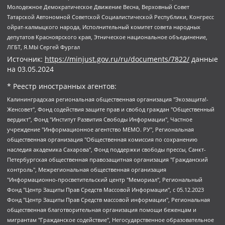
Молодежное Демократическое Движение Весна, Верховный Совет
Татарской Автономной Советской Социалистической Республики, Конгресс
ойрат-калмыцкого народа, Исполнительный комитет совета народных
депутатов Красноярского края, Этническое национальное объединение,
ЛГБТ, Я.МЫ Сергей Фургал
Источник:
https://minjust.gov.ru/ru/documents/7822/
данные
на
03.05.2024
* Реестр иностранных агентов:
Калининградская региональная общественная организация "Экозащита!-Женсовет", Фонд содействия защите прав и свобод граждан "Общественный вердикт", Фонд "Институт Развития Свободы Информации", Частное учреждение "Информационное агентство МЕМО. РУ", Региональная общественная организация "Общественная комиссия по сохранению наследия академика Сахарова", Фонд поддержки свободы прессы, Санкт-Петербургская общественная правозащитная организация "Гражданский контроль", Межрегиональная общественная организация "Информационно-просветительский центр "Мемориал", Региональный Фонд "Центр Защиты Прав Средств Массовой Информации", с 05.12.2023 Фонд "Центр Защиты Прав Средств массовой информации", Региональная общественная благотворительная организация помощи беженцам и мигрантам "Гражданское содействие", Негосударственное образовательное учреждение дополнительного профессионального образования (повышение квалификации) специалистов "АКАДЕМИЯ ПО ПРАВАМ ЧЕЛОВЕКА", Свердловская региональная общественная организация "Сутяжник", Автономная некоммерческая организация "Центр независимых социологических исследований", Союз общественных объединений "Российский исследовательский центр по правам человека", Региональное общественное учреждение научно-информационный центр "МЕМОРИАЛ", Некоммерческая организация "Фонд защиты гласности", Автономная некоммерческая организация "Институт прав человека", Городская общественная организация "Екатеринбургское общество "МЕМОРИАЛ", Городская общественная организация "Рязанское историко-просветительское и правозащитное общество "Мемориал" (Рязанский Мемориал), Челябинский региональный орган общественной самодеятельности – женское общественное объединение "Женщины Евразии", Челябинский региональный орган общественной самодеятельности "Уральская правозащитная группа", Фонд содействия защите здоровья и социальной справедливости имени Андрея Рылькова, Автономная Некоммерческая Организация "Аналитический Центр Юрия Левады", Автономная некоммерческая организация социальной поддержки населения "Проект Апрель", Региональная общественная организация помощи женщинам и детям, находящимся в кризисной ситуации "Информационно-методический центр "Анна", Фонд содействия развитию массовых коммуникаций и правовому просвещению "Так-так-Так", Фонд содействия устойчивому развитию "Серебряная тайга", Свердловский региональный общественный фонд социальных проектов "Новое время", "Idel.Реалии", Кавказ.Реалии, Крым.Реалии, Телеканал Настоящее Время, Татаро-башкирская служба Радио Свобода (Azatliq Radiosi), Радио Свободная Европа/Радио Свобода (PCE/PC), "Сибирь.Реалии", "Фактограф", Благотворительный фонд помощи осужденным и их семьям, Автономная некоммерческая организация "Институт глобализации и социальных движений", Фонд "В защиту прав заключенных", Частное учреждение "Центр поддержки и содействия развитию средств массовой информации", Пензенский региональный общественный благотворительный фонд "Гражданский союз", "Север.Реалии", Некоммерческая организация Фонд "Правовая инициатива", Общество с ограниченной ответственностью "Радио Свободная Европа/Радио Свобода", Чешское информационное агентство "MEDIUM-ORIENT", Красноярская региональная общественная организация "Мы против СПИДа", Камалягин Денис Николаевич, Маркелов Сергей Евгеньевич, Пономарев Лев Александрович, Савицкая Людмила Алексеевна, Автономная некоммерческая организация "Центр по работе с проблемой насилия "НАСИЛИЮ.НЕТ", Межрегиональный профессиональный союз работников здравоохранения "Альянс врачей", Юридическое лицо, зарегистрированное в Латвийской Республике, SIA "Medusa Project" (регистрационный номер 40103797863, дата регистрации 10.06.2014), Некоммерческая организация "Фонд по борьбе с коррупцией", Автономная некоммерческая организация "Институт права и публичной политики", Баданин Роман Сергеевич, Гликин Максим Александрович, Железнова Мария Михайловна, Лукьянова Юлия Сергеевна, Маетная Елизавета Витальевна, Маняхин Петр Борисович, Чуракова Ольга Владимировна, Ярош Юлия Петровна, Юридическое лицо "The Insider SIA", зарегистрированное в Риге, Латвийская Республика (дата регистрации 26.06.2015), являющееся администратором доменного имени интернет-издания "The Insider SIA", https://theins.ru, Постернак Алексей Евгеньевич, Рубин Михаил Аркадьевич, Анин Роман Александрович, Юридическое лицо Istories fonds, зарегистрированное в Латвийской Республике (регистрационный номер 50008295751, дата регистрации 24.02.2020), Великовский Дмитрий Александрович, Долинина Ирина Николаевна, Мароховская Алеся Алексеевна, Шлейнов Роман Юрьевич, Шмагун Олеся Валентиновна, Общество с ограниченной ответственностью "Альтаир 2021", Общество с ограниченной ответственностью "Вега 2021", Общество с ограниченной ответственностью "Главный редактор 2021", Общество с ограниченной ответственностью "Ромашки монолит", Важенков Артем Валерьевич, Ивановская областная общественная организация "Центр гендерных исследований", Гурман Юрий Альбертович, Медиапроект "ОВД-Инфо", Егоров Владимир Владимирович, Жилинский Владимир Александрович, Общество с ограниченной ответственностью "ЗП", Иванова София Юрьевна, Карезина Инна Павловна, Кильтау Екатерина Викторовна, Петров Алексей Викторович, Пискунов Сергей Евгеньевич, Смирнов Сергей Сергеевич, Тихонов Михаил Сергеевич, Общество с ограниченной ответственностью "ЖУРНАЛИСТ-ИНОСТРАННЫЙ АГЕНТ", Арапова Галина Юрьевна, Вольтская Татьяна Анатольевна, Американская компания "Mason G.E.S. Anonymous Foundation" (США), являющаяся владельцем интернет-издания https://mnews.world/, Компания "Stichting Bellingcat", зарегистрированная в Нидерландах (дата регистрации 11.07.2018), Захаров Андрей Вячеславович, Клепиковская Екатерина Дмитриевна, Общество с ограниченной ответственностью "МЕМО", Перл Роман Александрович, Симонов Евгений Алексеевич, Соловьева Елена Анатольевна, Сотников Даниил Владимирович, Сурначева Елизавета Дмитриевна, Автономная некоммерческая организация по защите прав человека и информированию населения "Якутия – Наше Мнение", Общество с ограниченной ответственностью "Москоу диджитал медиа", с 26.01.2023 Общество с ограниченной ответственностью "Чайка Белые сады", Ветошкина Валерия Валерьевна, Заговора Максим Александрович, Межрегиональное общественное движение "Российская ЛГБТ - сеть", Оленичев Максим Владимирович, Павлов Иван Юрьевич, Скворцова Елена Сергеевна, Общество с ограниченной ответственностью "Как бы инагент", Кочетков Игорь Викторович, Общество с ограниченной ответственностью "Честные выборы", Еланчик Олег Александрович, Общество с ограниченной ответственностью "Нобелевский призыв", Гималова Регина Эмилевна, Григорьев Андрей Валерьевич, Григорьева Алина Александровна, Ассоциация по содействию защите прав призывников, альтернативнослужащих и военнослужащих "Правозащитная группа "Гражданин.Армия.Право", Хисамова Регина Фаритовна, Автономная некоммерческая организация по реализации социально-правовых программ "Лилит", Дальневосточное общественное движение "Маяк", Санкт-Петербургская ЛГБТ-инициативная группа "Выход", Инициативная группа ЛГБТ+ "Реверс", Алексеев Андрей Викторович, Бекбулатова Таисия Львовна, Беляев Иван Михайлович, Владыкина Елена Сергеевна, Гельман Марат Александрович, Никульшина Вероника Юрьевна, Толоконникова Надежда Андреевна, Шендерович Виктор Анатольевич, Общество с ограниченной ответственностью "Данное сообщение", Общество с ограниченной ответственностью Издательский дом "Новая глава", Айнбиндер Александра Александровна, Московский комьюнити-центр для ЛГБТ+инициатив, Благотворительный фонд развития филантропии, Deutsche Welle (Германия, Kurt-Schumacher-Strasse 3, 53113 Bonn), Борзунова Мария Михайловна, Воробьев Виктор Викторович, Голубева Анна Львовна, Константинова Алла Михайловна, Малкова Ирина Владимировна, Мурадов Мурад Абдулгалимович, Осетинская Елизавета Николаевна, Понасенков Евгений Николаевич, Ганапольский Матвей Юрьевич, Киселев Евгений Алексеевич, Борухович Ирина Григорьевна, Дремин Иван Тимофеевич, Дубровский Дмитрий Викторович, Красноярская региональная общественная организация поддержки и развития альтернативных образовательных технологий и межкультурных коммуникаций "ИНТЕРРА", Маяковская Екатерина Алексеевна, Фейгин Марк Захарович, Филимонов Андрей Викторович, Дзугкоева Регина Николаевна, Доброхотов Роман Александрович, Дудь Юрий Александрович, Елкин Сергей Владимирович, Кругликов Кирилл Игоревич, Сабунаева Мария Леонидовна, Семенов Алексей Владимирович, Шаинян Карен Багратович, Шульман Екатерина Михайловна, Асафьев Артур Валерьевич, Вахштайн Виктор Семенович, Венедиктов Алексей Алексеевич, Лушникова Екатерина Евгеньевна, Волков Леонид Михайлович, Невзоров Александр Глебович, Пархоменко Сергей Борисович, Сироткин Ярослав Николаевич, Кара-Мурза Владимир Владимирович, Баранова Наталья Владимировна, Гозман Леонид Яковлевич, Кагарлицкий Борис Юльевич, Климарев Михаил Валерьевич, Милов Владимир Станиславович, Автономная некоммерческая организация Краснодарский центр современного искусства "Типография", Моргенштерн Алишер Тагирович, Соболь Любовь Эдуардовна, Общество с ограниченной ответственностью "ЛИЗА НОРМ", Каспаров Гарри Кимович, Ходорковский Михаил Борисович, Общество с ограниченной ответственностью "Апрельские тезисы", Данилович Ирина Брониславовна, Кашин Олег Владимирович, Петров Николай Владимирович, Пивоваров Алексей Владимирович, Соколов Михаил Владимирович, Цветкова Юлия Владимировна, Чичваркин Евгений Александрович, Комитет против пыток/Команда против пыток, Общество с ограниченной ответственностью "Первый научный", Общество с ограниченной ответственностью "Вертолет и ко", Белоцерковская Вероника Борисовна, Кац Максим Евгеньевич, Лазарева Татьяна Юрьевна, Шаведдинов Руслан Табризович, Яшин Илья Валерьевич, Общество с ограниченной ответственностью "Иноагент ААВ", Алешковский Дмитрий Петрович, Альбац Евгения Марковна, Быков Дмитрий Львович, Галямина Юлия Евгеньевна, Лойко Сергей Леонидович, Мартынов Кирилл Константинович, Медведев Сергей Александрович, Крашенинников Федор Геннадиевич, Гордеева Катерина Вл