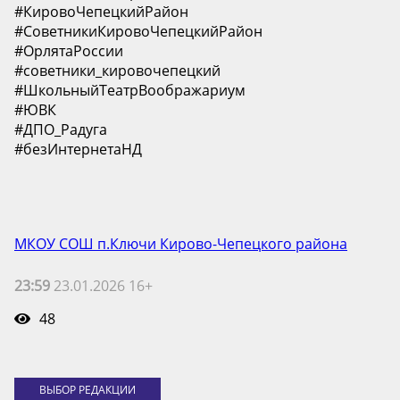
#КировоЧепецкийРайон
#СоветникиКировоЧепецкийРайон
#ОрлятаРоссии
#советники_кировочепецкий
#ШкольныйТеатрВоображариум
#ЮВК
#ДПО_Радуга
#безИнтернетаНД
МКОУ СОШ п.Ключи Кирово-Чепецкого района
23:59
23.01.2026 16+
48
ВЫБОР РЕДАКЦИИ