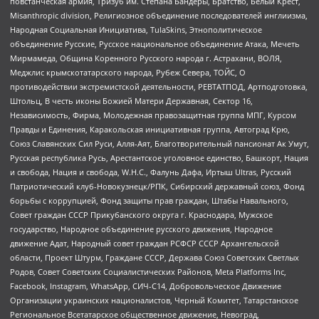
повстанческая армия, Тризуб им. Степана Бандеры, Братство, Белый Крест,
Misanthropic division, Религиозное объединение последователей инглиизма,
Народная Социальная Инициатива, TulaSkins, Этнополитическое
объединение Русские, Русское национальное объединение Атака, Мечеть
Мирмамеда, Община Коренного Русского народа г. Астрахани, ВОЛЯ,
Меджлис крымскотатарского народа, Рубеж Севера, ТОЙС, О
противодействии экстремистской деятельности, РЕВТАТПОД, Артподготовка,
Штольц, В честь иконы Божией Матери Державная, Сектор 16,
Независимость, Фирма, Молодежная правозащитная группа МПГ, Курсом
Правды и Единения, Каракольская инициативная группа, Автоград Крю,
Союз Славянских Сил Руси, Алля-Аят, Благотворительный пансионат Ак Умут,
Русская республика Русь, Арестантское уголовное единство, Башкорт, Нация
и свобода, Нация и свобода, W.H.С., Фалунь Дафа, Иртыш Ultras, Русский
Патриотический клуб-Новокузнецк/РПК, Сибирский державный союз, Фонд
борьбы с коррупцией, Фонд защиты прав граждан, Штабы Навального,
Совет граждан СССР Прикубанского округа г. Краснодара, Мужское
государство, Народное объединение русского движения, Народное
движение Адат, Народный совет граждан РСФСР СССР Архангельской
области, Проект Штурм, Граждане СССР, Держава Союз Советских Светлых
Родов, Совет Советских Социалистических Районов, Meta Platforms Inc,
Facebook, Instagram, WhatsApp, СИЧ-С14, Добровольческое Движение
Организации украинских националистов, Черный Комитет, Татарстанское
Региональное Всетатарское общественное движение, Невоград,