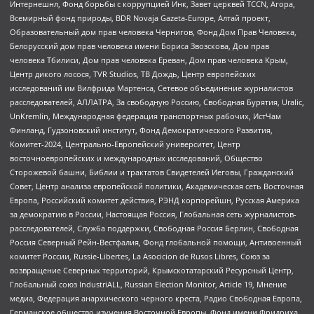
Интернешнл, Фонд борьбы с коррупцией Инк, Завет церквей TCCN, Агора,
Всемирный фонд природы, BDR Novaja Gazeta-Europe, Алтай проект,
Образовательный дом прав человека Чернигов, Фонд Дом Прав Человека,
Белорусский дом прав человека имени Бориса Звозскова, Дом прав
человека Тбилиси, Дом прав человека Ереван, Дом прав человека Крым,
Центр дикого лосося, TVR Studios, ТВ Дождь, Центр европейских
исследований им Вилфрида Мартенса, Сетевое объединение журналистов
расследователей, АЛЛАТРА, За свободную Россию, Свободная Бурятия, Uralic,
UnKremlin, Международная федерация транспортных рабочих, ИстЧам
Финланд, Гудзоновский институт, Фонд Демократического Развития,
Комитет-2024, Центрально-Европейский университет, Центр
восточноевропейских и международных исследований, Общество
Сторожевой башни, Библии и трактатов Свидетелей Иеговы, Гражданский
Совет, Центр анализа европейской политики, Академическая сеть Восточная
Европа, Российский комитет действия, РЭНД корпорейшн, Русская Америка
за демократию в России, Настоящая Россия, Глобальная сеть журналистов-
расследователей, Служба поддержки, Свободная Россия Берлин, Свободная
Россия Северный Рейн-Вестфалия, Фонд глобальной помощи, Антивоенный
комитет России, Russie-Libertes, La Asocicion de Rusos Libres, Союз за
возвращение Северных территорий, Крымскотатарский Ресурсный Центр,
Глобальный союз IndustriALL, Russian Election Monitor, Article 19, Мнение
медиа, Федерация анархического черного креста, Радио Свободная Европа,
Германское общество изучения Восточной Европы, Фонд имени Фридриха