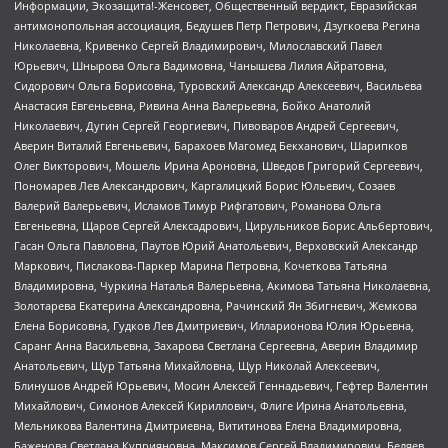
Информации, Экозащита!-Женсовет, Общественный вердикт, Евразийская
антимонопольная ассоциация, Бедушев Петр Петрович, Дзугкоева Регина
Николаевна, Кривенко Сергей Владимирович, Милославский Павел
Юрьевич, Шнырова Ольга Вадимовна, Чанышева Лилия Айратовна,
Сидорович Ольга Борисовна, Туровский Александр Алексеевич, Васильева
Анастасия Евгеньевна, Ривина Анна Валерьевна, Бойко Анатолий
Николаевич, Дугин Сергей Георгиевич, Пивоваров Андрей Сергеевич,
Аверин Виталий Евгеньевич, Барахоев Магомед Бекханович, Шарипков
Олег Викторович, Мошель Ирина Ароновна, Шведов Григорий Сергеевич,
Пономарев Лев Александрович, Каргалицкий Борис Юльевич, Созаев
Валерий Валерьевич, Исламов Тимур Рифгатович, Романова Ольга
Евгеньевна, Щаров Сергей Алексадрович, Цирульников Борис Альбертович,
Гасан Ольга Павловна, Паутов Юрий Анатольевич, Верховский Александр
Маркович, Пислакова-Паркер Марина Петровна, Кочеткова Татьяна
Владимировна, Чуркина Наталья Валерьевна, Акимова Татьяна Николаевна,
Золотарева Екатерина Александровна, Рачинский Ян Збигневич, Жемкова
Елена Борисовна, Гудков Лев Дмитриевич, Илларионова Юлия Юрьевна,
Саранг Анна Васильевна, Захарова Светлана Сергеевна, Аверин Владимир
Анатольевич, Щур Татьяна Михайловна, Щур Николай Алексеевич,
Блинушов Андрей Юрьевич, Мосин Алексей Геннадьевич, Гефтер Валентин
Михайлович, Симонов Алексей Кириллович, Флиге Ирина Анатольевна,
Мельникова Валентина Дмитриевна, Вититинова Елена Владимировна,
Баженова Светлана Куприяновна, Максимов Сергей Владимирович, Беляев