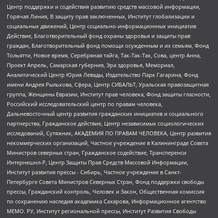
Центр поддержки и содействия развитию средств массовой информации,
Горячая Линия, В защиту прав заключенных, Институт глобализации и
социальных движений, Центр социально-информационных инициатив
Действие, Благотворительный фонд охраны здоровья и защиты прав
граждан, Благотворительный фонд помощи осужденным и их семьям, Фонд
Тольятти, Новое время, Серебряная тайга, Так-Так-Так, Сова, центр Анна,
Проект Апрель, Самарская губерния, Эра здоровья, Мемориал,
Аналитический Центр Юрия Левады, Издательство Парк Гагарина, Фонд
имени Андрея Рылькова, Сфера, Центр СИБАЛЬТ, Уральская правозащитная
группа, Женщины Евразии, Институт прав человека, Фонд защиты гласности,
Российский исследовательский центр по правам человека,
Дальневосточный центр развития гражданских инициатив и социального
партнерства, Гражданское действие, Центр независимых социологических
исследований, Сутяжник, АКАДЕМИЯ ПО ПРАВАМ ЧЕЛОВЕКА, Центр развития
некоммерческих организаций, Частное учреждение в Калининграде Совета
Министров северных стран, Гражданское содействие, Трансперенси
Интернешнл-Р, Центр Защиты Прав Средств Массовой Информации,
Институт развития прессы - Сибирь, Частное учреждение в Санкт-
Петербурге Совета Министров Северных Стран, Фонд поддержки свободы
прессы, Гражданский контроль, Человек и Закон, Общественная комиссия
по сохранению наследия академика Сахарова, Информационное агентство
МЕМО. РУ, Институт региональной прессы, Институт Развития Свободы