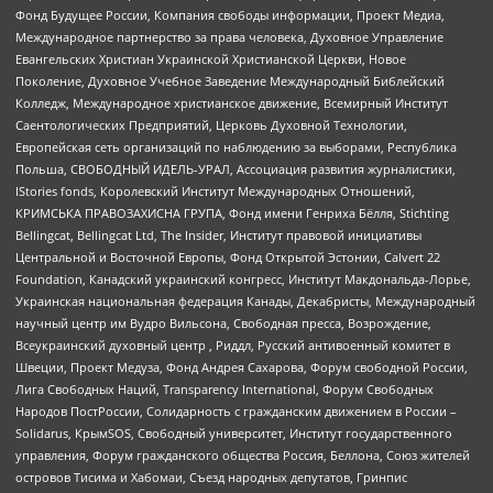
Фонд Будущее России, Компания свободы информации, Проект Медиа,
Международное партнерство за права человека, Духовное Управление
Евангельских Христиан Украинской Христианской Церкви, Новое
Поколение, Духовное Учебное Заведение Международный Библейский
Колледж, Международное христианское движение, Всемирный Институт
Саентологических Предприятий, Церковь Духовной Технологии,
Европейская сеть организаций по наблюдению за выборами, Республика
Польша, СВОБОДНЫЙ ИДЕЛЬ-УРАЛ, Ассоциация развития журналистики,
IStories fonds, Королевский Институт Международных Отношений,
КРИМСЬКА ПРАВОЗАХИСНА ГРУПА, Фонд имени Генриха Бёлля, Stichting
Bellingcat, Bellingcat Ltd, The Insider, Институт правовой инициативы
Центральной и Восточной Европы, Фонд Открытой Эстонии, Calvert 22
Foundation, Канадский украинский конгресс, Институт Макдональда-Лорье,
Украинская национальная федерация Канады, Декабристы, Международный
научный центр им Вудро Вильсона, Свободная пресса, Возрождение,
Всеукраинский духовный центр , Риддл, Русский антивоенный комитет в
Швеции, Проект Медуза, Фонд Андрея Сахарова, Форум свободной России,
Лига Свободных Наций, Transparеncy International, Форум Свободных
Народов ПостРоссии, Солидарность с гражданским движением в России –
Solidarus, КрымSOS, Свободный университет, Институт государственного
управления, Форум гражданского общества Россия, Беллона, Союз жителей
островов Тисима и Хабомаи, Съезд народных депутатов, Гринпис