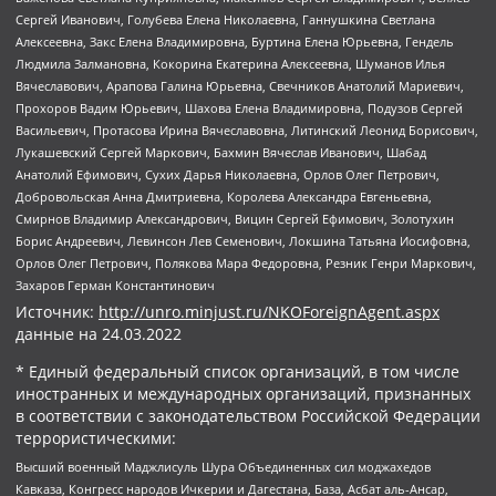
Сергей Иванович, Голубева Елена Николаевна, Ганнушкина Светлана
Алексеевна, Закс Елена Владимировна, Буртина Елена Юрьевна, Гендель
Людмила Залмановна, Кокорина Екатерина Алексеевна, Шуманов Илья
Вячеславович, Арапова Галина Юрьевна, Свечников Анатолий Мариевич,
Прохоров Вадим Юрьевич, Шахова Елена Владимировна, Подузов Сергей
Васильевич, Протасова Ирина Вячеславовна, Литинский Леонид Борисович,
Лукашевский Сергей Маркович, Бахмин Вячеслав Иванович, Шабад
Анатолий Ефимович, Сухих Дарья Николаевна, Орлов Олег Петрович,
Добровольская Анна Дмитриевна, Королева Александра Евгеньевна,
Смирнов Владимир Александрович, Вицин Сергей Ефимович, Золотухин
Борис Андреевич, Левинсон Лев Семенович, Локшина Татьяна Иосифовна,
Орлов Олег Петрович, Полякова Мара Федоровна, Резник Генри Маркович,
Захаров Герман Константинович
Источник:
http://unro.minjust.ru/NKOForeignAgent.aspx
данные на
24.03.2022
* Единый федеральный список организаций, в том числе
иностранных и международных организаций, признанных
в соответствии с законодательством Российской Федерации
террористическими:
Высший военный Маджлисуль Шура Объединенных сил моджахедов
Кавказа, Конгресс народов Ичкерии и Дагестана, База, Асбат аль-Ансар,