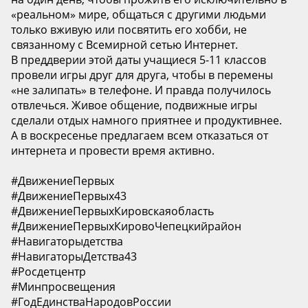
«реальном» мире, общаться с другими людьми
только вживую или посвятить его хобби, не
связанному с Всемирной сетью Интернет.
В преддверии этой даты учащиеся 5-11 классов
провели игры друг для друга, чтобы в перемены
«не залипать» в телефоне. И правда получилось
отвлечься. Живое общение, подвижные игры
сделали отдых намного приятнее и продуктивнее.
А в воскресенье предлагаем всем отказаться от
интернета и провести время активно.
#ДвижениеПервых
#ДвижениеПервых43
#ДвижениеПервыхКировскаяобласть
#ДвижениеПервыхКировоЧепецкийрайон
#Навигаторыдетства
#НавигаторыДетства43
#Росдетцентр
#Минпросвещения
#ГодЕдинстваНародовРоссии