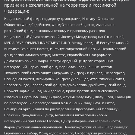
признана нежелательной на территории Российской
Федерации:
Национальный фонд в поддержку демократии, Институт Открытое
Общество Фонд Содействия, Фонд Открытое общество, Американо-
российский фонд по экономическому и правовому развитию,
Национальный Демократический Институт Международных Отношений,
MEDIA DEVELOPMENT INVESTMENT FUND, Международный Республиканский
Институт, Открытая Россия, Институт современной России, Черноморский
фонд регионального сотрудничества, Европейская Платформа за
Демократические Выборы, Международный центр электоральных
исследований, Германский фонд Маршалла Соединенных Штатов,
Тихоокеанский центр защиты окружающей среды и природных ресурсов,
Свободная Россия, Всемирный конгресс украинцев, Атлантический совет,
Человек в беде, Европейский фонд за демократию, Джеймстаунский фонд,
Прожект Хармони, Родники дракона, Врачи против насильственного
извлечения органов, Фалунь Дафа, Друзья Фалуньгун, Фалуньгун, Коалиция
по расследованию преследования в отношении Фалуньгун в Китае,
Всемирная организация по расследованию преследований Фалуньгун,
Пражский гражданский центр, Ассоциация школ политических
исследований при Совете Европы, Центр либеральной современности,
Форум русскоязычных европейцев, Немецко-русский обмен, Бард колледж,
Европейский выбор, Фонд Ходорковского, Оксфордский российский фонд,