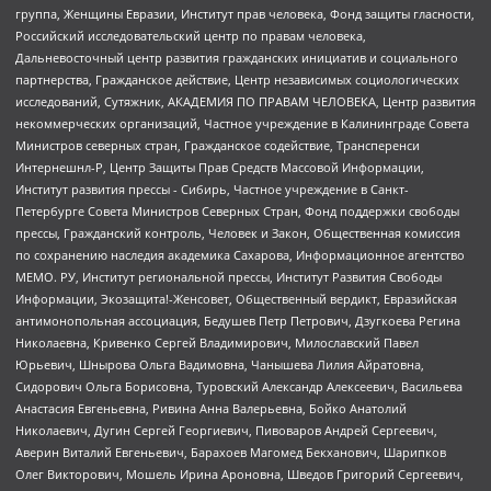
группа, Женщины Евразии, Институт прав человека, Фонд защиты гласности,
Российский исследовательский центр по правам человека,
Дальневосточный центр развития гражданских инициатив и социального
партнерства, Гражданское действие, Центр независимых социологических
исследований, Сутяжник, АКАДЕМИЯ ПО ПРАВАМ ЧЕЛОВЕКА, Центр развития
некоммерческих организаций, Частное учреждение в Калининграде Совета
Министров северных стран, Гражданское содействие, Трансперенси
Интернешнл-Р, Центр Защиты Прав Средств Массовой Информации,
Институт развития прессы - Сибирь, Частное учреждение в Санкт-
Петербурге Совета Министров Северных Стран, Фонд поддержки свободы
прессы, Гражданский контроль, Человек и Закон, Общественная комиссия
по сохранению наследия академика Сахарова, Информационное агентство
МЕМО. РУ, Институт региональной прессы, Институт Развития Свободы
Информации, Экозащита!-Женсовет, Общественный вердикт, Евразийская
антимонопольная ассоциация, Бедушев Петр Петрович, Дзугкоева Регина
Николаевна, Кривенко Сергей Владимирович, Милославский Павел
Юрьевич, Шнырова Ольга Вадимовна, Чанышева Лилия Айратовна,
Сидорович Ольга Борисовна, Туровский Александр Алексеевич, Васильева
Анастасия Евгеньевна, Ривина Анна Валерьевна, Бойко Анатолий
Николаевич, Дугин Сергей Георгиевич, Пивоваров Андрей Сергеевич,
Аверин Виталий Евгеньевич, Барахоев Магомед Бекханович, Шарипков
Олег Викторович, Мошель Ирина Ароновна, Шведов Григорий Сергеевич,