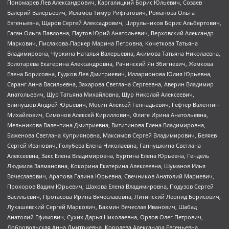
Пономарев Лев Александрович, Каргалицкий Борис Юльевич, Созаев
Валерий Валерьевич, Исламов Тимур Рифгатович, Романова Ольга
Евгеньевна, Щаров Сергей Алексадрович, Цирульников Борис Альбертович,
Гасан Ольга Павловна, Паутов Юрий Анатольевич, Верховский Александр
Маркович, Пислакова-Паркер Марина Петровна, Кочеткова Татьяна
Владимировна, Чуркина Наталья Валерьевна, Акимова Татьяна Николаевна,
Золотарева Екатерина Александровна, Рачинский Ян Збигневич, Жемкова
Елена Борисовна, Гудков Лев Дмитриевич, Илларионова Юлия Юрьевна,
Саранг Анна Васильевна, Захарова Светлана Сергеевна, Аверин Владимир
Анатольевич, Щур Татьяна Михайловна, Щур Николай Алексеевич,
Блинушов Андрей Юрьевич, Мосин Алексей Геннадьевич, Гефтер Валентин
Михайлович, Симонов Алексей Кириллович, Флиге Ирина Анатольевна,
Мельникова Валентина Дмитриевна, Вититинова Елена Владимировна,
Баженова Светлана Куприяновна, Максимов Сергей Владимирович, Беляев
Сергей Иванович, Голубева Елена Николаевна, Ганнушкина Светлана
Алексеевна, Закс Елена Владимировна, Буртина Елена Юрьевна, Гендель
Людмила Залмановна, Кокорина Екатерина Алексеевна, Шуманов Илья
Вячеславович, Арапова Галина Юрьевна, Свечников Анатолий Мариевич,
Прохоров Вадим Юрьевич, Шахова Елена Владимировна, Подузов Сергей
Васильевич, Протасова Ирина Вячеславовна, Литинский Леонид Борисович,
Лукашевский Сергей Маркович, Бахмин Вячеслав Иванович, Шабад
Анатолий Ефимович, Сухих Дарья Николаевна, Орлов Олег Петрович,
Добровольская Анна Дмитриевна, Королева Александра Евгеньевна,