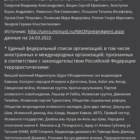
Смирнов Владимир Александрович, Вицин Сергей Ефимович, Золотухин
Борис Андреевич, Левинсон Лев Семенович, Локшина Татьяна Иосифовна,
Орлов Олег Петрович, Полякова Мара Федоровна, Резник Генри Маркович,
Захаров Герман Константинович
Источник:
http://unro.minjust.ru/NKOForeignAgent.aspx
данные на
24.03.2022
* Единый федеральный список организаций, в том числе
иностранных и международных организаций, признанных
в соответствии с законодательством Российской Федерации
террористическими:
Высший военный Маджлисуль Шура Объединенных сил моджахедов
Кавказа, Конгресс народов Ичкерии и Дагестана, База, Асбат аль-Ансар,
Священная война, Исламская группа, Братья-мусульмане, Партия
исламского освобождения, Лашкар-И-Тайба, Исламская группа, Движение
Талибан, Исламская партия Туркестана, Общество социальных реформ,
Общество возрождения исламского наследия, Дом двух святых, Джунд аш-
Шам, Исламский джихад, Аль-Каида, Имарат Кавказ, АБТО, Правый сектор,
Исламское государство, Джабха аль-Нусра ли-Ахль аш-Шам, Народное
ополчение имени К. Минина и Д. Пожарского, Аджр от Аллаха Субхану уа
Тагьаля SHAM, АУМ Синрике, Муджахеды джамаата Ат-Тавхида Валь-Джихад,
Чистопольский Джамаат, Рохнамо ба суи давлати исломи, Террористическое