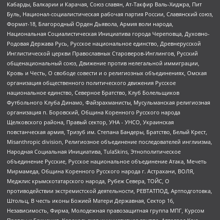
Кабарды, Балкарии и Карачая, Союз славян, Ат-Такфир Валь-Хиджра, Пит
Буль, Национал-социалистическая рабочая партия России, Славянский союз,
Формат-18, Благородный Орден Дьявола, Армия воли народа,
Национальная Социалистическая Инициатива города Череповца, Духовно-
Родовая Держава Русь, Русское национальное единство, Древнерусской
Инглистической церкви Православных Староверов-Инглингов, Русский
общенациональный союз, Движение против нелегальной иммиграции,
Кровь и Честь, О свободе совести и о религиозных объединениях, Омская
организация общественного политического движения Русское
национальное единство, Северное Братство, Клуб Болельщиков
Футбольного Клуба Динамо, Файзрахманисты, Мусульманская религиозная
организация п. Боровский, Община Коренного Русского народа
Щелковского района, Правый сектор, УНА - УНСО, Украинская
повстанческая армия, Тризуб им. Степана Бандеры, Братство, Белый Крест,
Misanthropic division, Религиозное объединение последователей инглиизма,
Народная Социальная Инициатива, TulaSkins, Этнополитическое
объединение Русские, Русское национальное объединение Атака, Мечеть
Мирмамеда, Община Коренного Русского народа г. Астрахани, ВОЛЯ,
Меджлис крымскотатарского народа, Рубеж Севера, ТОЙС, О
противодействии экстремистской деятельности, РЕВТАТПОД, Артподготовка,
Штольц, В честь иконы Божией Матери Державная, Сектор 16,
Независимость, Фирма, Молодежная правозащитная группа МПГ, Курсом