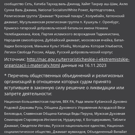
сообщество Сеть, Катиба Таухид валь-Джихад, Хайят Тахрир аш-Шам, Ахлю
Сунна Валь Джамаа, National Socialism/White Power, Артподготовка,
Религиозная группа “Джамаат “Красный пахарь”, Колумбайн, Хатлонский
джамаат, Мусульманская религиозная группа п. Кушкуль г. Оренбург,
Крымско-татарский добровольческий батальон имени Номана
Челебиджихана, Азов, Партия исламского возрождения Таджикистана,
Народная самооборона, Дуббайский джамаат, московская ячейка, Батал-
Хаджи Белхороев, Маньяки Культ Убийц, Молодёжь Которая Улыбается,
Легион Свобода России, Айдар, Русский добровольческий корпус
Источник:
http://nac.gov.ru/terroristicheskie-i-ekstremistskie-
organizacii-i-materialy.html
данные на
16.11.2023
* Перечень общественных объединений и религиозных
организаций в отношении которых судом принято
вступившее в законную силу решение о ликвидации или
запрете деятельности:
Национал-большевистская партия, ВЕК РА, Рада земли Кубанской Духовно
Родовой Державы Русь, Община Духовного Управления Асгардской Веси
Беловодья, Славянская Община Капища Веды Перуна, Мужская Духовная
Семинария Староверов-Инглингов, Нурджулар, К Богодержавию, Таблиги
Джамаат, Свидетели Иеговы, Русское национальное единство, Национал-
социалистическое общество, Джамаат мувахидов, Объединенный Вилайат