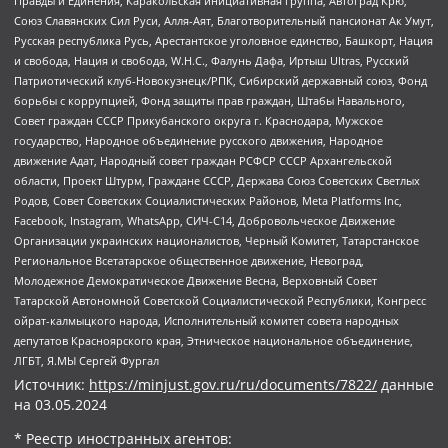
Правды и Единения, Каракольская инициативная группа, Автоград Крю,
Союз Славянских Сил Руси, Алля-Аят, Благотворительный пансионат Ак Умут,
Русская республика Русь, Арестантское уголовное единство, Башкорт, Нация
и свобода, Нация и свобода, W.H.С., Фалунь Дафа, Иртыш Ultras, Русский
Патриотический клуб-Новокузнецк/РПК, Сибирский державный союз, Фонд
борьбы с коррупцией, Фонд защиты прав граждан, Штабы Навального,
Совет граждан СССР Прикубанского округа г. Краснодара, Мужское
государство, Народное объединение русского движения, Народное
движение Адат, Народный совет граждан РСФСР СССР Архангельской
области, Проект Штурм, Граждане СССР, Держава Союз Советских Светлых
Родов, Совет Советских Социалистических Районов, Meta Platforms Inc,
Facebook, Instagram, WhatsApp, СИЧ-С14, Добровольческое Движение
Организации украинских националистов, Черный Комитет, Татарстанское
Региональное Всетатарское общественное движение, Невоград,
Молодежное Демократическое Движение Весна, Верховный Совет
Татарской Автономной Советской Социалистической Республики, Конгресс
ойрат-калмыцкого народа, Исполнительный комитет совета народных
депутатов Красноярского края, Этническое национальное объединение,
ЛГБТ, Я.МЫ Сергей Фургал
Источник:
https://minjust.gov.ru/ru/documents/7822/
данные
на
03.05.2024
* Реестр иностранных агентов: