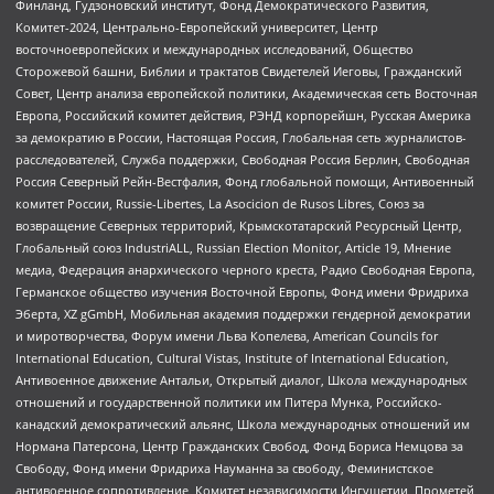
Финланд, Гудзоновский институт, Фонд Демократического Развития,
Комитет-2024, Центрально-Европейский университет, Центр
восточноевропейских и международных исследований, Общество
Сторожевой башни, Библии и трактатов Свидетелей Иеговы, Гражданский
Совет, Центр анализа европейской политики, Академическая сеть Восточная
Европа, Российский комитет действия, РЭНД корпорейшн, Русская Америка
за демократию в России, Настоящая Россия, Глобальная сеть журналистов-
расследователей, Служба поддержки, Свободная Россия Берлин, Свободная
Россия Северный Рейн-Вестфалия, Фонд глобальной помощи, Антивоенный
комитет России, Russie-Libertes, La Asocicion de Rusos Libres, Союз за
возвращение Северных территорий, Крымскотатарский Ресурсный Центр,
Глобальный союз IndustriALL, Russian Election Monitor, Article 19, Мнение
медиа, Федерация анархического черного креста, Радио Свободная Европа,
Германское общество изучения Восточной Европы, Фонд имени Фридриха
Эберта, XZ gGmbH, Мобильная академия поддержки гендерной демократии
и миротворчества, Форум имени Льва Копелева, American Councils for
International Education, Cultural Vistas, Institute of International Education,
Антивоенное движение Антальи, Открытый диалог, Школа международных
отношений и государственной политики им Питера Мунка, Российско-
канадский демократический альянс, Школа международных отношений им
Нормана Патерсона, Центр Гражданских Свобод, Фонд Бориса Немцова за
Свободу, Фонд имени Фридриха Науманна за свободу, Феминистское
антивоенное сопротивление, Комитет независимости Ингушетии, Прометей,