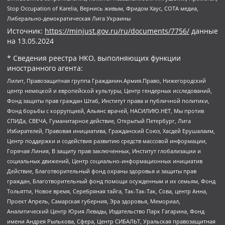
Stop Occupation of Karelia, Вернись живым, Фридом Хаус, СОТА медиа,
Либерально-демократическая Лига Украины
Источник:
https://minjust.gov.ru/ru/documents/7756/
данные
на
13.05.2024
* Сведения реестра НКО, выполняющих функции
иностранного агента:
Лилит, Правозащитная группа Гражданин.Армия.Право, Нижегородский
центр немецкой и европейской культуры, Центр гендерных исследований,
Фонд защиты прав граждан Штаб, Институт права и публичной политики,
Фонд борьбы с коррупцией, Альянс врачей, НАСИЛИЮ.НЕТ, Мы против
СПИДа, СВЕЧА, Гуманитарное действие, Открытый Петербург, Лига
Избирателей, Правовая инициатива, Гражданский Союз, Хасдей Ерушалаим,
Центр поддержки и содействия развитию средств массовой информации,
Горячая Линия, В защиту прав заключенных, Институт глобализации и
социальных движений, Центр социально-информационных инициатив
Действие, Благотворительный фонд охраны здоровья и защиты прав
граждан, Благотворительный фонд помощи осужденным и их семьям, Фонд
Тольятти, Новое время, Серебряная тайга, Так-Так-Так, Сова, центр Анна,
Проект Апрель, Самарская губерния, Эра здоровья, Мемориал,
Аналитический Центр Юрия Левады, Издательство Парк Гагарина, Фонд
имени Андрея Рылькова, Сфера, Центр СИБАЛЬТ, Уральская правозащитная