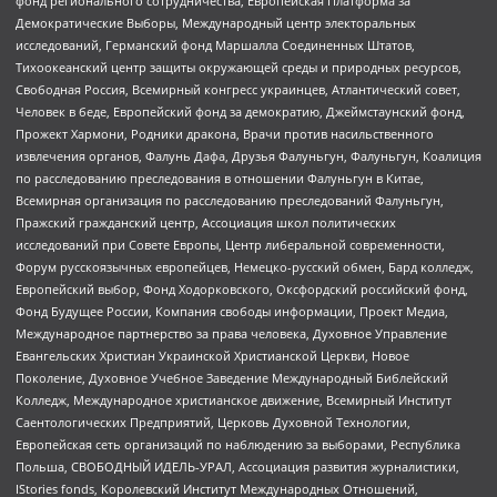
фонд регионального сотрудничества, Европейская Платформа за
Демократические Выборы, Международный центр электоральных
исследований, Германский фонд Маршалла Соединенных Штатов,
Тихоокеанский центр защиты окружающей среды и природных ресурсов,
Свободная Россия, Всемирный конгресс украинцев, Атлантический совет,
Человек в беде, Европейский фонд за демократию, Джеймстаунский фонд,
Прожект Хармони, Родники дракона, Врачи против насильственного
извлечения органов, Фалунь Дафа, Друзья Фалуньгун, Фалуньгун, Коалиция
по расследованию преследования в отношении Фалуньгун в Китае,
Всемирная организация по расследованию преследований Фалуньгун,
Пражский гражданский центр, Ассоциация школ политических
исследований при Совете Европы, Центр либеральной современности,
Форум русскоязычных европейцев, Немецко-русский обмен, Бард колледж,
Европейский выбор, Фонд Ходорковского, Оксфордский российский фонд,
Фонд Будущее России, Компания свободы информации, Проект Медиа,
Международное партнерство за права человека, Духовное Управление
Евангельских Христиан Украинской Христианской Церкви, Новое
Поколение, Духовное Учебное Заведение Международный Библейский
Колледж, Международное христианское движение, Всемирный Институт
Саентологических Предприятий, Церковь Духовной Технологии,
Европейская сеть организаций по наблюдению за выборами, Республика
Польша, СВОБОДНЫЙ ИДЕЛЬ-УРАЛ, Ассоциация развития журналистики,
IStories fonds, Королевский Институт Международных Отношений,