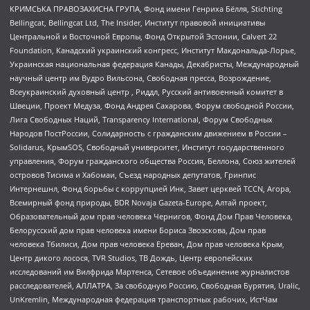
КРИМСЬКА ПРАВОЗАХИСНА ГРУПА, Фонд имени Генриха Бёлля, Stichting
Bellingcat, Bellingcat Ltd, The Insider, Институт правовой инициативы
Центральной и Восточной Европы, Фонд Открытой Эстонии, Calvert 22
Foundation, Канадский украинский конгресс, Институт Макдональда-Лорье,
Украинская национальная федерация Канады, Декабристы, Международный
научный центр им Вудро Вильсона, Свободная пресса, Возрождение,
Всеукраинский духовный центр , Риддл, Русский антивоенный комитет в
Швеции, Проект Медуза, Фонд Андрея Сахарова, Форум свободной России,
Лига Свободных Наций, Transparеncy International, Форум Свободных
Народов ПостРоссии, Солидарность с гражданским движением в России –
Solidarus, КрымSOS, Свободный университет, Институт государственного
управления, Форум гражданского общества Россия, Беллона, Союз жителей
островов Тисима и Хабомаи, Съезд народных депутатов, Гринпис
Интернешнл, Фонд борьбы с коррупцией Инк, Завет церквей TCCN, Агора,
Всемирный фонд природы, BDR Novaja Gazeta-Europe, Алтай проект,
Образовательный дом прав человека Чернигов, Фонд Дом Прав Человека,
Белорусский дом прав человека имени Бориса Звозскова, Дом прав
человека Тбилиси, Дом прав человека Ереван, Дом прав человека Крым,
Центр дикого лосося, TVR Studios, ТВ Дождь, Центр европейских
исследований им Вилфрида Мартенса, Сетевое объединение журналистов
расследователей, АЛЛАТРА, За свободную Россию, Свободная Бурятия, Uralic,
UnKremlin, Международная федерация транспортных рабочих, ИстЧам