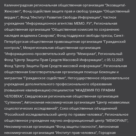
Калининградская региональная общественная организация "Экозащита!-Женсовет", Фонд содействия защите прав и свобод граждан "Общественный вердикт", Фонд "Институт Развития Свободы Информации", Частное учреждение "Информационное агентство МЕМО. РУ", Региональная общественная организация "Общественная комиссия по сохранению наследия академика Сахарова", Фонд поддержки свободы прессы, Санкт-Петербургская общественная правозащитная организация "Гражданский контроль", Межрегиональная общественная организация "Информационно-просветительский центр "Мемориал", Региональный Фонд "Центр Защиты Прав Средств Массовой Информации", с 05.12.2023 Фонд "Центр Защиты Прав Средств массовой информации", Региональная общественная благотворительная организация помощи беженцам и мигрантам "Гражданское содействие", Негосударственное образовательное учреждение дополнительного профессионального образования (повышение квалификации) специалистов "АКАДЕМИЯ ПО ПРАВАМ ЧЕЛОВЕКА", Свердловская региональная общественная организация "Сутяжник", Автономная некоммерческая организация "Центр независимых социологических исследований", Союз общественных объединений "Российский исследовательский центр по правам человека", Региональное общественное учреждение научно-информационный центр "МЕМОРИАЛ", Некоммерческая организация "Фонд защиты гласности", Автономная некоммерческая организация "Институт прав человека", Городская общественная организация "Екатеринбургское общество "МЕМОРИАЛ", Городская общественная организация "Рязанское историко-просветительское и правозащитное общество "Мемориал" (Рязанский Мемориал), Челябинский региональный орган общественной самодеятельности – женское общественное объединение "Женщины Евразии", Челябинский региональный орган общественной самодеятельности "Уральская правозащитная группа", Фонд содействия защите здоровья и социальной справедливости имени Андрея Рылькова, Автономная Некоммерческая Организация "Аналитический Центр Юрия Левады", Автономная некоммерческая организация социальной поддержки населения "Проект Апрель", Региональная общественная организация помощи женщинам и детям, находящимся в кризисной ситуации "Информационно-методический центр "Анна", Фонд содействия развитию массовых коммуникаций и правовому просвещению "Так-так-Так", Фонд содействия устойчивому развитию "Серебряная тайга", Свердловский региональный общественный фонд социальных проектов "Новое время", "Idel.Реалии", Кавказ.Реалии, Крым.Реалии, Телеканал Настоящее Время, Татаро-башкирская служба Радио Свобода (Azatliq Radiosi), Радио Свободная Европа/Радио Свобода (PCE/PC), "Сибирь.Реалии", "Фактограф", Благотворительный фонд помощи осужденным и их семьям, Автономная некоммерческая организация "Институт глобализации и социальных движений", Фонд "В защиту прав заключенных", Частное учреждение "Центр поддержки и содействия развитию средств массовой информации", Пензенский региональный общественный благотворительный фонд "Гражданский союз", "Север.Реалии", Некоммерческая организация Фонд "Правовая инициатива", Общество с ограниченной ответственностью "Радио Свободная Европа/Радио Свобода", Чешское информационное агентство "MEDIUM-ORIENT", Красноярская региональная общественная организация "Мы против СПИДа", Камалягин Денис Николаевич, Маркелов Сергей Евгеньевич, Пономарев Лев Александрович, Савицкая Людмила Алексеевна, Автономная некоммерческая организация "Центр по работе с проблемой насилия "НАСИЛИЮ.НЕТ", Межрегиональный профессиональный союз работников здравоохранения "Альянс врачей", Юридическое лицо, зарегистрированное в Латвийской Республике, SIA "Medusa Project" (регистрационный номер 40103797863, дата регистрации 10.06.2014), Некоммерческая организация "Фонд по борьбе с коррупцией", Автономная некоммерческая организация "Институт права и публичной политики", Баданин Роман Сергеевич, Гликин Максим Александрович, Железнова Мария Михайловна, Лукьянова Юлия Сергеевна, Маетная Елизавета Витальевна, Маняхин Петр Борисович, Чуракова Ольга Владимировна, Ярош Юлия Петровна, Юридическое лицо "The Insider SIA", зарегистрированное в Риге, Латвийская Республика (дата регистрации 26.06.2015), являющееся администратором доменного имени интернет-издания "The Insider SIA", https://theins.ru, Постернак Алексей Евгеньевич, Рубин Михаил Аркадьевич, Анин Роман Александрович, Юридическое лицо Istories fonds, зарегистрированное в Латвийской Республике (регистрационный номер 50008295751, дата регистрации 24.02.2020), Великовский Дмитрий Александрович, Долинина Ирина Николаевна, Мароховская Алеся Алексеевна, Шлейнов Роман Юрьевич, Шмагун Олеся Валентиновна, Общество с ограниченной ответственностью "Альтаир 2021", Общество с ограниченной ответственностью "Вега 2021", Общество с ограниченной ответственностью "Главный редактор 2021", Общество с ограниченной ответственностью "Ромашки монолит", Важенков Артем Валерьевич, Ивановская областная общественная организация "Центр гендерных исследований", Гурман Юрий Альбертович, Медиапроект "ОВД-Инфо", Егоров Владимир Владимирович, Жилинский Владимир Александрович, Общество с ограниченной ответственностью "ЗП", Иванова София Юрьевна, Карезина Инна Павловна, Кильтау Екатерина Викторовна, Петров Алексей Викторович, Пискунов Сергей Евгеньевич, Смирнов Сергей Сергеевич, Тихонов Михаил Сергеевич, Общество с ограниченной ответственностью "ЖУРНАЛИСТ-ИНОСТРАННЫЙ АГЕНТ", Арапова Галина Юрьевна, Вольтская Татьяна Анатольевна, Американская компания "Mason G.E.S. Anonymous Foundation" (США), являющаяся владельцем интернет-издания https://mnews.world/, Компания "Stichting Bellingcat", зарегистрированная в Нидерландах (дата регистрации 11.07.2018), Захаров Андрей Вячеславович, Клепиковская Екатерина Дмитриевна, Общество с ограниченной ответственностью "МЕМО", Перл Роман Александрович, Симонов Евгений Алексеевич, Соловьева Елена Анатольевна, Сотников Даниил Владимирович, Сурначева Елизавета Дмитриевна, Автономная некоммерческая организация по защите прав человека и информированию населения "Якутия – Наше Мнение", Общество с ограниченной ответственностью "Москоу диджитал медиа", с 26.01.2023 Общество с ограниченной ответственностью "Чайка Белые сады", Ветошкина Валерия Валерьевна, Заговора Максим Александрович, Межрегиональное общественное движение "Российская ЛГБТ - сеть", Оленичев Максим Владимирович, Павлов Иван Юрьевич, Скворцова Елена Сергеевна, Общество с ограниченной ответственностью "Как бы инагент", Кочетков Игорь Викторович, Общество с ограниченной ответственностью "Честные выборы", Еланчик Олег Александрович, Общество с ограниченной ответственностью "Нобелевский призыв", Гималова Регина Эмилевна, Григорьев Андрей Валерьевич, Григорьева Алина Александровна, Ассоциация по содействию защите прав призывников, альтернативнослужащих и военнослужащих "Правозащитная группа "Гражданин.Армия.Право", Хисамова Регина Фаритовна, Автономная некоммерческая организация по реализации социально-правовых программ "Лилит", Дальневосточное общественное движение "Маяк", Санкт-Петербургская ЛГБТ-инициативная группа "Выход", Инициативная группа ЛГБТ+ "Реверс", Алексеев Андрей Викторович, Бекбулатова Таисия Львовна, Беляев Иван Михайлович, Владыкина Елена Сергеевна, Гельман Марат Александрович, Никульшина Вероника Юрьевна, Толоконникова Надежда Андреевна, Шендерович Виктор Анатольевич, Общество с ограниченной ответственностью "Данное сообщение", Общество с ограниченной ответственностью Издательский дом "Новая глава", Айнбиндер Александра Александровна, Московский комьюнити-центр для ЛГБТ+инициатив, Благотворительный фонд развития филантропии, Deutsche Welle (Германия, Kurt-Schumacher-Strasse 3, 53113 Bonn), Борзунова Мария Михайловна, Воробьев Виктор Викторович, Голубева Анна Львовна, Константинова Алла Михайловна, Малкова Ирина Владимировна, Мурадов Мурад Абдулгалимович, Осетинская Елизавета Николаевна, Понасенков Евгений Николаевич, Ганапольский Матвей Юрьевич, Киселев Евгений Алексеевич, Борухович Ирина Григорьевна, Дремин Иван Тимофеевич, Дубровский Дмитрий Викторович, Красноярская региональная общественная организация поддержки и развития альтернативных образовательных технологий и межкультурных коммуникаций "ИНТЕРРА", Маяковская Екатерина Алексеевна, Фейгин Марк Захарович, Филимонов Андрей Викторович, Дзугкоева Регина Николаевна, Доброхотов Роман Александрович, Дудь Юрий Александрович, Елкин Сергей Владимирович, Кругликов Кирилл Игоревич, Сабунаева Мария Леонидовна, Семенов Алексей Владимирович, Шаинян Карен Багратович, Шульман Екатерина Михайловна, Асафьев Артур Валерьевич, Вахштайн Виктор Семенович, Венедиктов Алексей Алексеевич, Лушникова Екатерина Евгеньевна, Волков Леонид Михайлович, Невзоров Александр Глебович, Пархоменко Сергей Борисович, Сироткин Ярослав Николаевич, Кара-Мурза Владимир Владимирович, Баранова Наталья Владимировна, Гозман Леонид Яковлевич, Кагарлицкий Борис Юльевич, Климарев Михаил Валерьевич, Милов Владимир Станиславович, Автономная некоммерческая организация Краснодарский центр современного искусства "Типография", Моргенштерн Алишер Тагирович, Соболь Любовь Эдуардовна, Общество с ограниченной ответственностью "ЛИЗА НОРМ", Каспаров Гарри Кимович, Ходорковский Михаил Борисович, Общество с ограниченной ответственностью "Апрельские тезисы", Данилович Ирина Брониславовна, Кашин Олег Владимирович, Петров Николай Владимирович, Пивоваров Алексей Владимирович, Соколов Михаил Владимирович, Цветкова Юлия Владимировна, Чичваркин Евгений Александрович, Комитет против пыток/Команда против пыток, Общество с ограниченной ответственностью "Первый научный", Общество с ограниченной ответственностью "Вертолет и ко", Белоцерковская Вероника Борисовна, Кац Максим Евгеньевич, Лазарева Татьяна Юрьевна, Шаведдинов Руслан Табризович, Яшин Илья Валерьевич, Общество с ограниченной ответственностью "Иноагент ААВ", Алешковский Дмитрий Петрович, Альбац Евгения Марковна, Быков Дмитрий Львович, Галямина Юлия Евгеньевна, Лойко Сергей Леонидович, Мартынов Кирилл Константинович, Медведев Сергей Александрович, Крашенинников Федор Геннадиевич, Гордеева Катерина Вл