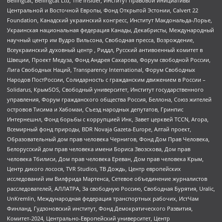
Bellingcat, Bellingcat Ltd, The Insider, Институт правовой инициативы
Центральной и Восточной Европы, Фонд Открытой Эстонии, Calvert 22
Foundation, Канадский украинский конгресс, Институт Макдональда-Лорье,
Украинская национальная федерация Канады, Декабристы, Международный
научный центр им Вудро Вильсона, Свободная пресса, Возрождение,
Всеукраинский духовный центр , Риддл, Русский антивоенный комитет в
Швеции, Проект Медуза, Фонд Андрея Сахарова, Форум свободной России,
Лига Свободных Наций, Transparеncy International, Форум Свободных
Народов ПостРоссии, Солидарность с гражданским движением в России –
Solidarus, КрымSOS, Свободный университет, Институт государственного
управления, Форум гражданского общества Россия, Беллона, Союз жителей
островов Тисима и Хабомаи, Съезд народных депутатов, Гринпис
Интернешнл, Фонд борьбы с коррупцией Инк, Завет церквей TCCN, Агора,
Всемирный фонд природы, BDR Novaja Gazeta-Europe, Алтай проект,
Образовательный дом прав человека Чернигов, Фонд Дом Прав Человека,
Белорусский дом прав человека имени Бориса Звозскова, Дом прав
человека Тбилиси, Дом прав человека Ереван, Дом прав человека Крым,
Центр дикого лосося, TVR Studios, ТВ Дождь, Центр европейских
исследований им Вилфрида Мартенса, Сетевое объединение журналистов
расследователей, АЛЛАТРА, За свободную Россию, Свободная Бурятия, Uralic,
UnKremlin, Международная федерация транспортных рабочих, ИстЧам
Финланд, Гудзоновский институт, Фонд Демократического Развития,
Комитет-2024, Центрально-Европейский университет, Центр