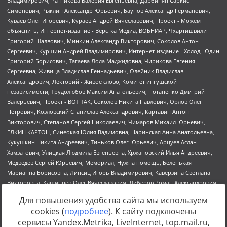
Для повышения удобства сайта мы используем
cookies (
подробнее
). К сайту подключены
сервисы Yandex.Metrika, LiveInternet, top.mail.ru,
Источник:
https://minjust.gov.ru/uploaded/files/reestr-