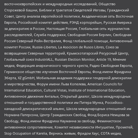
восточноевропейских и международных исследований, Общество
Сторожевой башни, Библии и трактатов Свидетелей Иеговы, Гражданский
Совет, Центр анализа европейской политики, Академическая сеть Восточная
Европа, Российский комитет действия, РЭНД корпорейшн, Русская Америка
за демократию в России, Настоящая Россия, Глобальная сеть журналистов-
расследователей, Служба поддержки, Свободная Россия Берлин, Свободная
Россия Северный Рейн-Вестфалия, Фонд глобальной помощи, Антивоенный
комитет России, Russie-Libertes, La Asocicion de Rusos Libres, Союз за
возвращение Северных территорий, Крымскотатарский Ресурсный Центр,
Глобальный союз IndustriALL, Russian Election Monitor, Article 19, Мнение
медиа, Федерация анархического черного креста, Радио Свободная Европа,
Германское общество изучения Восточной Европы, Фонд имени Фридриха
Эберта, XZ gGmbH, Мобильная академия поддержки гендерной демократии
и миротворчества, Форум имени Льва Копелева, American Councils for
International Education, Cultural Vistas, Institute of International Education,
Антивоенное движение Антальи, Открытый диалог, Школа международных
отношений и государственной политики им Питера Мунка, Российско-
канадский демократический альянс, Школа международных отношений им
Нормана Патерсона, Центр Гражданских Свобод, Фонд Бориса Немцова за
Свободу, Фонд имени Фридриха Науманна за свободу, Феминистское
антивоенное сопротивление, Комитет независимости Ингушетии, Прометей,
Stop Occupation of Karelia, Вернись живым, Фридом Хаус, СОТА медиа,