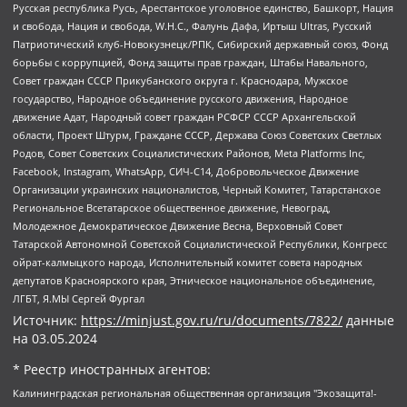
Русская республика Русь, Арестантское уголовное единство, Башкорт, Нация
и свобода, Нация и свобода, W.H.С., Фалунь Дафа, Иртыш Ultras, Русский
Патриотический клуб-Новокузнецк/РПК, Сибирский державный союз, Фонд
борьбы с коррупцией, Фонд защиты прав граждан, Штабы Навального,
Совет граждан СССР Прикубанского округа г. Краснодара, Мужское
государство, Народное объединение русского движения, Народное
движение Адат, Народный совет граждан РСФСР СССР Архангельской
области, Проект Штурм, Граждане СССР, Держава Союз Советских Светлых
Родов, Совет Советских Социалистических Районов, Meta Platforms Inc,
Facebook, Instagram, WhatsApp, СИЧ-С14, Добровольческое Движение
Организации украинских националистов, Черный Комитет, Татарстанское
Региональное Всетатарское общественное движение, Невоград,
Молодежное Демократическое Движение Весна, Верховный Совет
Татарской Автономной Советской Социалистической Республики, Конгресс
ойрат-калмыцкого народа, Исполнительный комитет совета народных
депутатов Красноярского края, Этническое национальное объединение,
ЛГБТ, Я.МЫ Сергей Фургал
Источник:
https://minjust.gov.ru/ru/documents/7822/
данные
на
03.05.2024
* Реестр иностранных агентов:
Калининградская региональная общественная организация "Экозащита!-Женсовет", Фонд содействия защите прав и свобод граждан "Общественный вердикт", Фонд "Институт Развития Свободы Информации", Частное учреждение "Информационное агентство МЕМО. РУ", Региональная общественная организация "Общественная комиссия по сохранению наследия академика Сахарова", Фонд поддержки свободы прессы, Санкт-Петербургская общественная правозащитная организация "Гражданский контроль", Межрегиональная общественная организация "Информационно-просветительский центр "Мемориал", Региональный Фонд "Центр Защиты Прав Средств Массовой Информации", с 05.12.2023 Фонд "Центр Защиты Прав Средств массовой информации", Региональная общественная благотворительная организация помощи беженцам и мигрантам "Гражданское содействие", Негосударственное образовательное учреждение дополнительного профессионального образования (повышение квалификации) специалистов "АКАДЕМИЯ ПО ПРАВАМ ЧЕЛОВЕКА", Свердловская региональная общественная организация "Сутяжник", Автономная некоммерческая организация "Центр независимых социологических исследований", Союз общественных объединений "Российский исследовательский центр по правам человека", Региональное общественное учреждение научно-информационный центр "МЕМОРИАЛ", Некоммерческая организация "Фонд защиты гласности", Автономная некоммерческая организация "Институт прав человека", Городская общественная организация "Екатеринбургское общество "МЕМОРИАЛ", Городская общественная организация "Рязанское историко-просветительское и правозащитное общество "Мемориал" (Рязанский Мемориал), Челябинский региональный орган общественной самодеятельности – женское общественное объединение "Женщины Евразии", Челябинский региональный орган общественной самодеятельности "Уральская правозащитная группа", Фонд содействия защите здоровья и социальной справедливости имени Андрея Рылькова, Автономная Некоммерческая Организация "Аналитический Центр Юрия Левады", Автономная некоммерческая организация социальной поддержки населения "Проект Апрель", Региональная общественная организация помощи женщинам и детям, находящимся в кризисной ситуации "Информационно-методический центр "Анна", Фонд содействия развитию массовых коммуникаций и правовому просвещению "Так-так-Так", Фонд содействия устойчивому развитию "Серебряная тайга", Свердловский региональный общественный фонд социальных проектов "Новое время", "Idel.Реалии", Кавказ.Реалии, Крым.Реалии, Телеканал Настоящее Время, Татаро-башкирская служба Радио Свобода (Azatliq Radiosi), Радио Свободная Европа/Радио Свобода (PCE/PC), "Сибирь.Реалии", "Фактограф", Благотворительный фонд помощи осужденным и их семьям, Автономная некоммерческая организация "Институт глобализации и социальных движений", Фонд "В защиту прав заключенных", Частное учреждение "Центр поддержки и содействия развитию средств массовой информации", Пензенский региональный общественный благотворительный фонд "Гражданский союз", "Север.Реалии", Некоммерческая организация Фонд "Правовая инициатива", Общество с ограниченной ответственностью "Радио Свободная Европа/Радио Свобода", Чешское информационное агентство "MEDIUM-ORIENT", Красноярская региональная общественная организация "Мы против СПИДа", Камалягин Денис Николаевич, Маркелов Сергей Евгеньевич, Пономарев Лев Александрович, Савицкая Людмила Алексеевна, Автономная некоммерческая организация "Центр по работе с проблемой насилия "НАСИЛИЮ.НЕТ", Межрегиональный профессиональный союз работников здравоохранения "Альянс врачей", Юридическое лицо, зарегистрированное в Латвийской Республике, SIA "Medusa Project" (регистрационный номер 40103797863, дата регистрации 10.06.2014), Некоммерческая организация "Фонд по борьбе с коррупцией", Автономная некоммерческая организация "Институт права и публичной политики", Баданин Роман Сергеевич, Гликин Максим Александрович, Железнова Мария Михайловна, Лукьянова Юлия Сергеевна, Маетная Елизавета Витальевна, Маняхин Петр Борисович, Чуракова Ольга Владимировна, Ярош Юлия Петровна, Юридическое лицо "The Insider SIA", зарегистрированное в Риге, Латвийская Республика (дата регистрации 26.06.2015), являющееся администратором доменного имени интернет-издания "The Insider SIA", https://theins.ru, Постернак Алексей Евгеньевич, Рубин Михаил Аркадьевич, Анин Роман Александрович, Юридическое лицо Istories fonds, зарегистрированное в Латвийской Республике (регистрационный номер 50008295751, дата регистрации 24.02.2020), Великовский Дмитрий Александрович, Долинина Ирина Николаевна, Мароховская Алеся Алексеевна, Шлейнов Роман Юрьевич, Шмагун Олеся Валентиновна, Общество с ограниченной ответственностью "Альтаир 2021", Общество с ограниченной ответственностью "Вега 2021", Общество с ограниченной ответственностью "Главный редактор 2021", Общество с ограниченной ответственностью "Ромашки монолит", Важенков Артем Валерьевич, Ивановская областная общественная организация "Центр гендерных исследований", Гурман Юрий Альбертович, Медиапроект "ОВД-Инфо", Егоров Владимир Владимирович, Жилинский Владимир Александрович, Общество с ограниченной ответственностью "ЗП", Иванова София Юрьевна, Карезина Инна Павловна, Кильтау Екатерина Викторовна, Петров Алексей Викторович, Пискунов Сергей Евгеньевич, Смирнов Сергей Сергеевич, Тихонов Михаил Сергеевич, Общество с ограниченной ответственностью "ЖУРНАЛИСТ-ИНОСТРАННЫЙ АГЕНТ", Арапова Галина Юрьевна, Вольтская Татьяна Анатольевна, Американская компания "Mason G.E.S. Anonymous Foundation" (США), являющаяся владельцем интернет-издания https://mnews.world/, Компания "Stichting Bellingcat", зарегистрированная в Нидерландах (дата регистрации 11.07.2018), Захаров Андрей Вячеславович, Клепиковская Екатерина Дмитриевна, Общество с ограниченной ответственностью "МЕМО", Перл Роман Александрович, Симонов Евгений Алексеевич, Соловьева Елена Анатольевна, Сотников Даниил Владимирович, Сурначева Елизавета Дмитриевна, Автономная некоммерческая организация по защите прав человека и информированию населения "Якутия – Наше Мнение", Общество с ограниченной ответственностью "Москоу диджитал медиа", с 26.01.2023 Общество с ограниченной ответственностью "Чайка Белые сады", Ветошкина Валерия Валерьевна, Заговора Максим Александрович, Межрегиональное общественное движение "Российская ЛГБТ - сеть", Оленичев Максим Владимирович, Павлов Иван Юрьевич, Скворцова Елена Сергеевна, Общество с ограниченной ответственностью "Как бы инагент", Кочетков Игорь Викторович, Общество с ограниченной ответственностью "Честные выборы", Еланчик Олег Александрович, Общество с ограниченной ответственностью "Нобелевский призыв", Гималова Регина Эмилевна, Григорьев Андрей Валерьевич, Григорьева Алина Александровна, Ассоциация по содействию защите прав призывников, альтернативнослужащих и военнослужащих "Правозащитная группа "Гражданин.Армия.Право", Хисамова Регина Фаритовна, Автономная некоммерческая организация по реализации социально-правовых программ "Лилит", Дальневосточное общественное движение "Маяк", Санкт-Петербургская ЛГБТ-инициативная группа "Выход", Инициативная группа ЛГБТ+ "Реверс", Алексеев Андрей Викторович, Бекбулатова Таисия Львовна, Беляев Иван Михайлович, Владыкина Елена Сергеевна, Гельман Марат Александрович, Никульшина Вероника Юрьевна, Толоконникова Надежда Андреевна, Шендерович Виктор Анатольевич, Общество с ограниченной ответственностью "Данное сообщение", Общество с ограниченной ответственностью Издательский дом "Новая глава", Айнбиндер Александра Александровна, Московский комьюнити-центр для ЛГБТ+инициатив, Благотворительный фонд развития филантропии, Deutsche Welle (Германия, Kurt-Schumacher-Strasse 3, 53113 Bonn), Борзунова Мария Михайловна, Воробьев Виктор Викторович, Голубева Анна Львовна, Константинова Алла Михайловна, Малкова Ирина Владимировна, Мурадов Мурад Абдулгалимович, Осетинская Елизавета Николаевна, Понасенков Евгений Николаевич, Ганапольский Матвей Юрьевич, Киселев Евгений Алексеевич, Борухович Ирина Григорьевна, Дремин Иван Тимофеевич, Дубровский Дмитрий Викторович, Красноярская региональная общественная организация поддержки и развития альтернативных образовательных технологий и межкультурных коммуникаций "ИНТЕРРА", Маяковская Екатерина Алексеевна, Фейгин Марк Захарович, Филимонов Андрей Викторович, Дзугкоева Регина Николаевна, Доброхотов Роман Александрович, Дудь Юрий Александрович, Елкин Сергей Владимирович, Кругликов Кирилл Игоревич, Сабунаева Мария Леонидовна, Семенов Алексей Владимирович, Шаинян Карен Багратович, Шульман Екатерина Михайловна, Асафьев Артур Валерьевич, Вахштайн Виктор Семенович, Венедиктов Алексей Алексеевич, Лушникова Екатерина Евгеньевна, Волков Леонид Михайлович, Невзоров Александр Глебович, Пархоменко Сергей Борисович, Сироткин Ярослав Николаевич, Кара-Мурза Владимир Владимирович, Баранова Наталья Владимировна, Гозман Леонид Яковлевич, Кагарлицкий Борис Юльевич, Климарев Михаил Валерьевич, Милов Владимир Станиславович, Автономная некоммерческая организация Краснодарский центр современного искусства "Типография", Моргенштерн Алишер Тагирович, Соболь Любовь Эдуардовна, Общество с ограниченной ответственностью "ЛИЗА НОРМ", Каспаров Гарри Кимович, Ходорковский Михаил Борисович, Общество с ограниченной ответственностью "Апрельские тезисы", Данилович Ирина Брониславовна, Кашин Олег Владимирович, Петров Николай Владимирович, Пивоваров Алексей Владимирович, Соколов Михаил Владимирович, Цветкова Юлия Владимировна, Чичваркин Евгений Александрович, Комитет против пыток/Команда против пыток, Общество с ограниченной ответственностью "Первый научный", Общество с ограниченной ответственностью "Вертолет и ко", Белоцерковская Вероника Борисовна, Кац Максим Евгеньевич, Лазарева Татьяна Юрьевна, Шаведдинов Руслан Табризович, Яшин Илья Валерьевич, Общество с ограниченной ответственностью "Иноагент ААВ", Алешковский Дмитрий Петрович, Альбац Евгения Марковна, Быков Дмитрий Львович, Галямина Юлия Евгеньевна, Лойко Сергей Леонидович, Мартынов Кирилл Константинович, Медведев Сергей Александрович, Крашенинников Федор Геннадиевич, Гордеева Катерина Вл