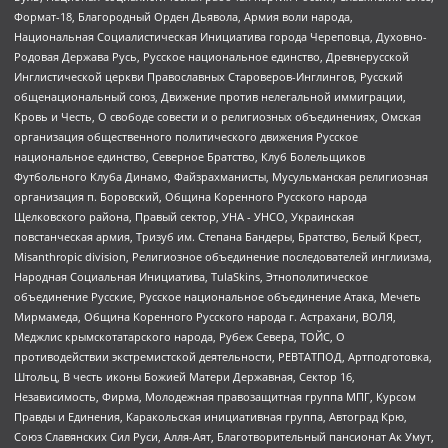
Формат-18, Благородный Орден Дьявола, Армия воли народа,
Национальная Социалистическая Инициатива города Череповца, Духовно-
Родовая Держава Русь, Русское национальное единство, Древнерусской
Инглистической церкви Православных Староверов-Инглингов, Русский
общенациональный союз, Движение против нелегальной иммиграции,
Кровь и Честь, О свободе совести и о религиозных объединениях, Омская
организация общественного политического движения Русское
национальное единство, Северное Братство, Клуб Болельщиков
Футбольного Клуба Динамо, Файзрахманисты, Мусульманская религиозная
организация п. Боровский, Община Коренного Русского народа
Щелковского района, Правый сектор, УНА - УНСО, Украинская
повстанческая армия, Тризуб им. Степана Бандеры, Братство, Белый Крест,
Misanthropic division, Религиозное объединение последователей инглиизма,
Народная Социальная Инициатива, TulaSkins, Этнополитическое
объединение Русские, Русское национальное объединение Атака, Мечеть
Мирмамеда, Община Коренного Русского народа г. Астрахани, ВОЛЯ,
Меджлис крымскотатарского народа, Рубеж Севера, ТОЙС, О
противодействии экстремистской деятельности, РЕВТАТПОД, Артподготовка,
Штольц, В честь иконы Божией Матери Державная, Сектор 16,
Независимость, Фирма, Молодежная правозащитная группа МПГ, Курсом
Правды и Единения, Каракольская инициативная группа, Автоград Крю,
Союз Славянских Сил Руси, Алля-Аят, Благотворительный пансионат Ак Умут,