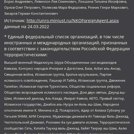
Борис Андреевич, Левинсон Лев Семенович, Локшина Татьяна Иосифовна,
Орлов Олег Петрович, Полякова Мара Федоровна, Резник Генри Маркович,
Захаров Герман Константинович
Источник:
http://unro.minjust.ru/NKOForeignAgent.aspx
данные на
24.03.2022
* Единый федеральный список организаций, в том числе
иностранных и международных организаций, признанных
в соответствии с законодательством Российской Федерации
террористическими:
Высший военный Маджлисуль Шура Объединенных сил моджахедов
Кавказа, Конгресс народов Ичкерии и Дагестана, База, Асбат аль-Ансар,
Священная война, Исламская группа, Братья-мусульмане, Партия
исламского освобождения, Лашкар-И-Тайба, Исламская группа, Движение
Талибан, Исламская партия Туркестана, Общество социальных реформ,
Общество возрождения исламского наследия, Дом двух святых, Джунд аш-
Шам, Исламский джихад, Аль-Каида, Имарат Кавказ, АБТО, Правый сектор,
Исламское государство, Джабха аль-Нусра ли-Ахль аш-Шам, Народное
ополчение имени К. Минина и Д. Пожарского, Аджр от Аллаха Субхану уа
Тагьаля SHAM, АУМ Синрике, Муджахеды джамаата Ат-Тавхида Валь-Джихад,
Чистопольский Джамаат, Рохнамо ба суи давлати исломи, Террористическое
сообщество Сеть, Катиба Таухид валь-Джихад, Хайят Тахрир аш-Шам, Ахлю