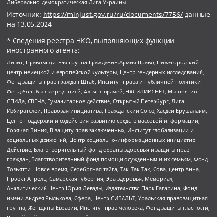
Либерально-демократическая Лига Украины
Источник:
https://minjust.gov.ru/ru/documents/7756/
данные
на
13.05.2024
* Сведения реестра НКО, выполняющих функции
иностранного агента:
Лилит, Правозащитная группа Гражданин.Армия.Право, Нижегородский
центр немецкой и европейской культуры, Центр гендерных исследований,
Фонд защиты прав граждан Штаб, Институт права и публичной политики,
Фонд борьбы с коррупцией, Альянс врачей, НАСИЛИЮ.НЕТ, Мы против
СПИДа, СВЕЧА, Гуманитарное действие, Открытый Петербург, Лига
Избирателей, Правовая инициатива, Гражданский Союз, Хасдей Ерушалаим,
Центр поддержки и содействия развитию средств массовой информации,
Горячая Линия, В защиту прав заключенных, Институт глобализации и
социальных движений, Центр социально-информационных инициатив
Действие, Благотворительный фонд охраны здоровья и защиты прав
граждан, Благотворительный фонд помощи осужденным и их семьям, Фонд
Тольятти, Новое время, Серебряная тайга, Так-Так-Так, Сова, центр Анна,
Проект Апрель, Самарская губерния, Эра здоровья, Мемориал,
Аналитический Центр Юрия Левады, Издательство Парк Гагарина, Фонд
имени Андрея Рылькова, Сфера, Центр СИБАЛЬТ, Уральская правозащитная
группа, Женщины Евразии, Институт прав человека, Фонд защиты гласности,