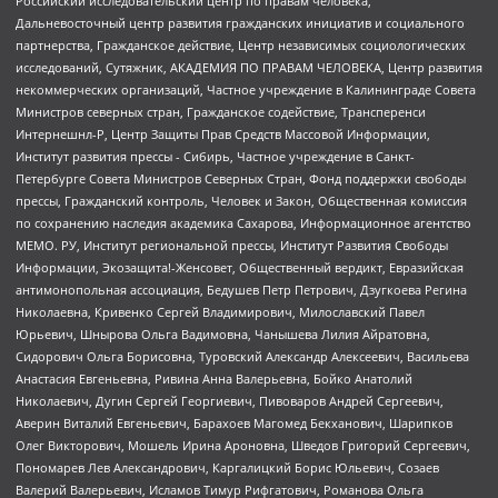
Российский исследовательский центр по правам человека,
Дальневосточный центр развития гражданских инициатив и социального
партнерства, Гражданское действие, Центр независимых социологических
исследований, Сутяжник, АКАДЕМИЯ ПО ПРАВАМ ЧЕЛОВЕКА, Центр развития
некоммерческих организаций, Частное учреждение в Калининграде Совета
Министров северных стран, Гражданское содействие, Трансперенси
Интернешнл-Р, Центр Защиты Прав Средств Массовой Информации,
Институт развития прессы - Сибирь, Частное учреждение в Санкт-
Петербурге Совета Министров Северных Стран, Фонд поддержки свободы
прессы, Гражданский контроль, Человек и Закон, Общественная комиссия
по сохранению наследия академика Сахарова, Информационное агентство
МЕМО. РУ, Институт региональной прессы, Институт Развития Свободы
Информации, Экозащита!-Женсовет, Общественный вердикт, Евразийская
антимонопольная ассоциация, Бедушев Петр Петрович, Дзугкоева Регина
Николаевна, Кривенко Сергей Владимирович, Милославский Павел
Юрьевич, Шнырова Ольга Вадимовна, Чанышева Лилия Айратовна,
Сидорович Ольга Борисовна, Туровский Александр Алексеевич, Васильева
Анастасия Евгеньевна, Ривина Анна Валерьевна, Бойко Анатолий
Николаевич, Дугин Сергей Георгиевич, Пивоваров Андрей Сергеевич,
Аверин Виталий Евгеньевич, Барахоев Магомед Бекханович, Шарипков
Олег Викторович, Мошель Ирина Ароновна, Шведов Григорий Сергеевич,
Пономарев Лев Александрович, Каргалицкий Борис Юльевич, Созаев
Валерий Валерьевич, Исламов Тимур Рифгатович, Романова Ольга