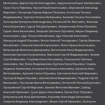
Евгеньевна, Щаров Сергей Алексадрович, Цирульников Борис Альбертович,
Гасан Ольга Павловна, Паутов Юрий Анатольевич, Верховский Александр
Маркович, Пислакова-Паркер Марина Петровна, Кочеткова Татьяна
Владимировна, Чуркина Наталья Валерьевна, Акимова Татьяна Николаевна,
Золотарева Екатерина Александровна, Рачинский Ян Збигневич, Жемкова
Елена Борисовна, Гудков Лев Дмитриевич, Илларионова Юлия Юрьевна,
Саранг Анна Васильевна, Захарова Светлана Сергеевна, Аверин Владимир
Анатольевич, Щур Татьяна Михайловна, Щур Николай Алексеевич,
Блинушов Андрей Юрьевич, Мосин Алексей Геннадьевич, Гефтер Валентин
Михайлович, Симонов Алексей Кириллович, Флиге Ирина Анатольевна,
Мельникова Валентина Дмитриевна, Вититинова Елена Владимировна,
Баженова Светлана Куприяновна, Максимов Сергей Владимирович, Беляев
Сергей Иванович, Голубева Елена Николаевна, Ганнушкина Светлана
Алексеевна, Закс Елена Владимировна, Буртина Елена Юрьевна, Гендель
Людмила Залмановна, Кокорина Екатерина Алексеевна, Шуманов Илья
Вячеславович, Арапова Галина Юрьевна, Свечников Анатолий Мариевич,
Прохоров Вадим Юрьевич, Шахова Елена Владимировна, Подузов Сергей
Васильевич, Протасова Ирина Вячеславовна, Литинский Леонид Борисович,
Лукашевский Сергей Маркович, Бахмин Вячеслав Иванович, Шабад
Анатолий Ефимович, Сухих Дарья Николаевна, Орлов Олег Петрович,
Добровольская Анна Дмитриевна, Королева Александра Евгеньевна,
Смирнов Владимир Александрович, Вицин Сергей Ефимович, Золотухин