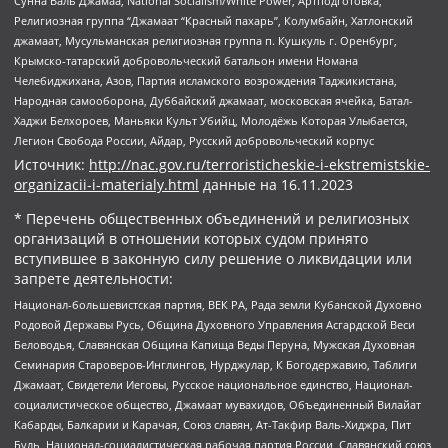
Сунна Валь Джамаа, National Socialism/White Power, Артподготовка,
Религиозная группа “Джамаат “Красный пахарь”, Колумбайн, Хатлонский
джамаат, Мусульманская религиозная группа п. Кушкуль г. Оренбург,
Крымско-татарский добровольческий батальон имени Номана
Челебиджихана, Азов, Партия исламского возрождения Таджикистана,
Народная самооборона, Дуббайский джамаат, московская ячейка, Батал-
Хаджи Белхороев, Маньяки Культ Убийц, Молодёжь Которая Улыбается,
Легион Свобода России, Айдар, Русский добровольческий корпус
Источник:
http://nac.gov.ru/terroristicheskie-i-ekstremistskie-
organizacii-i-materialy.html
данные на
16.11.2023
* Перечень общественных объединений и религиозных
организаций в отношении которых судом принято
вступившее в законную силу решение о ликвидации или
запрете деятельности:
Национал-большевистская партия, ВЕК РА, Рада земли Кубанской Духовно
Родовой Державы Русь, Община Духовного Управления Асгардской Веси
Беловодья, Славянская Община Капища Веды Перуна, Мужская Духовная
Семинария Староверов-Инглингов, Нурджулар, К Богодержавию, Таблиги
Джамаат, Свидетели Иеговы, Русское национальное единство, Национал-
социалистическое общество, Джамаат мувахидов, Объединенный Вилайат
Кабарды, Балкарии и Карачая, Союз славян, Ат-Такфир Валь-Хиджра, Пит
Буль, Национал-социалистическая рабочая партия России, Славянский союз,