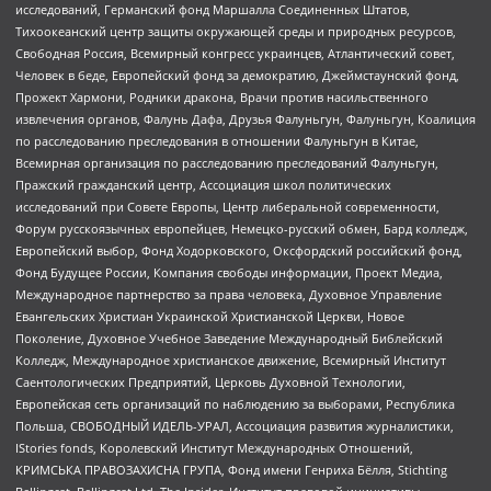
исследований, Германский фонд Маршалла Соединенных Штатов,
Тихоокеанский центр защиты окружающей среды и природных ресурсов,
Свободная Россия, Всемирный конгресс украинцев, Атлантический совет,
Человек в беде, Европейский фонд за демократию, Джеймстаунский фонд,
Прожект Хармони, Родники дракона, Врачи против насильственного
извлечения органов, Фалунь Дафа, Друзья Фалуньгун, Фалуньгун, Коалиция
по расследованию преследования в отношении Фалуньгун в Китае,
Всемирная организация по расследованию преследований Фалуньгун,
Пражский гражданский центр, Ассоциация школ политических
исследований при Совете Европы, Центр либеральной современности,
Форум русскоязычных европейцев, Немецко-русский обмен, Бард колледж,
Европейский выбор, Фонд Ходорковского, Оксфордский российский фонд,
Фонд Будущее России, Компания свободы информации, Проект Медиа,
Международное партнерство за права человека, Духовное Управление
Евангельских Христиан Украинской Христианской Церкви, Новое
Поколение, Духовное Учебное Заведение Международный Библейский
Колледж, Международное христианское движение, Всемирный Институт
Саентологических Предприятий, Церковь Духовной Технологии,
Европейская сеть организаций по наблюдению за выборами, Республика
Польша, СВОБОДНЫЙ ИДЕЛЬ-УРАЛ, Ассоциация развития журналистики,
IStories fonds, Королевский Институт Международных Отношений,
КРИМСЬКА ПРАВОЗАХИСНА ГРУПА, Фонд имени Генриха Бёлля, Stichting